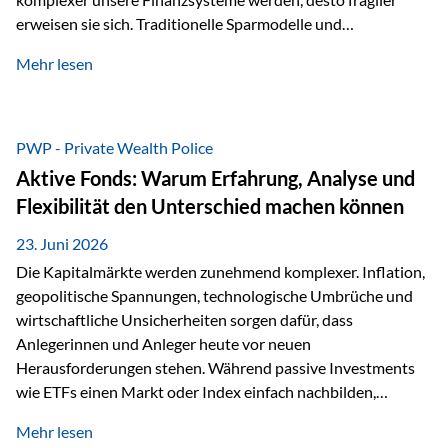
erweisen sie sich. Traditionelle Sparmodelle und
papierbasierte Anlagen, die über Jahrzehnte als
Mehr lesen
unumstößlich galten, versagen angesichts der expansiven
Geldpolitik der Zentralbanken. In diesem Umfeld stellt die
Rückbesinnung auf ein Jahrtausende altes Edelmetall keine
Nostalgie dar, sondern ist die modernste und strategisch
PWP - Private Wealth Police
klügste Antwort auf globale Instabilität. Physische Werte
Aktive Fonds: Warum Erfahrung, Analyse und
und der richtige Rechtsstandort sind heute keine bloße
Flexibilität den Unterschied machen können
Option mehr, sondern eine strategische Notwendigkeit. 1.
Der massive Aufwand hinter einem winzigen…
23. Juni 2026
Die Kapitalmärkte werden zunehmend komplexer. Inflation,
geopolitische Spannungen, technologische Umbrüche und
wirtschaftliche Unsicherheiten sorgen dafür, dass
Anlegerinnen und Anleger heute vor neuen
Herausforderungen stehen. Während passive Investments
wie ETFs einen Markt oder Index einfach nachbilden,
verfolgen aktiv gemanagte Fonds einen anderen Ansatz: Sie
Mehr lesen
setzen auf die Expertise erfahrener Fondsmanager, die