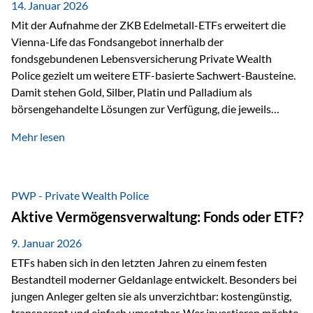
breit ab, ohne die…
14. Januar 2026
Mit der Aufnahme der ZKB Edelmetall-ETFs erweitert die
Vienna-Life das Fondsangebot innerhalb der
fondsgebundenen Lebensversicherung Private Wealth
Police gezielt um weitere ETF-basierte Sachwert-Bausteine.
Damit stehen Gold, Silber, Platin und Palladium als
börsengehandelte Lösungen zur Verfügung, die jeweils
physisch hinterlegte Edelmetalle abbilden. Der Fokus liegt
Mehr lesen
dabei nicht auf einzelnen Marktmeinungen, sondern auf
einer systematischen Portfoliologik: ETFs dienen als
transparente, effiziente Bausteine für Risikostreuung,
Inflationsrobustheit und Stabilisierung – eingebettet in eine
PWP - Private Wealth Police
liechtensteinische Versicherungsstruktur. Die
Aktive Vermögensverwaltung: Fonds oder ETF?
Sicherheitsarchitektur: Liechtenstein als Strukturprinzip Die
Private Wealth Police positioniert sich mit einer dreistufigen
9. Januar 2026
Sicherheitsarchitektur, die auf mehreren Ebenen ansetzt:
ETFs haben sich in den letzten Jahren zu einem festen
Stufe 1: Versicherer-Ebene • Versicherung mit…
Bestandteil moderner Geldanlage entwickelt. Besonders bei
jungen Anleger gelten sie als unverzichtbar: kostengünstig,
transparent und einfach umsetzbar. Wer investieren möchte,