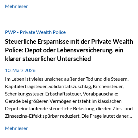
kontinuierliche Weiterbildung von vertrieblich tätigen
Mehr lesen
Personen transparent zu dokumentieren. Seit der
Umsetzung der EU-Versicherungsvertriebsrichtlinie besteht
eine gesetzliche Weiterbildungspflicht von mindestens 15
Stunden pro Jahr für vertrieblich tätige Personen in der
PWP - Private Wealth Police
Versicherungsbranche. Über die Weiterbildungsdatenbank
Steuerliche Ersparnisse mit der Private Wealth
von „gut beraten“ können absolvierte Bildungsmaßnahmen
Police: Depot oder Lebensversicherung, ein
zentral erfasst und dokumentiert werden. „gut beraten“
klarer steuerlicher Unterschied
zertifiziert Als zertifizierter Bildungsanbieter können unsere
Webinare nun für die…
10. März 2026
Im Leben ist vieles unsicher, außer der Tod und die Steuern.
Kapitalertragsteuer, Solidaritätszuschlag, Kirchensteuer,
Schenkungssteuer, Erbschaftssteuer, Vorabpauschale:
Gerade bei größeren Vermögen entsteht im klassischen
Depot eine laufende steuerliche Belastung, die den Zins- und
Zinseszins-Effekt spürbar reduziert. Die Frage lautet daher:
Wie kann Vermögen strukturiert werden, damit Steuern
Mehr lesen
nicht laufend Kapital entziehen – sondern möglichst lange im
System arbeiten? Hier setzt die Private Wealth Police an.