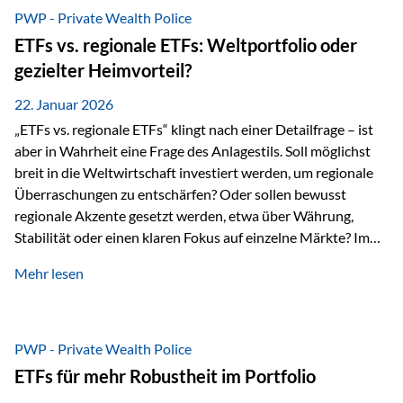
gerade dann, wenn Märkte nervös werden,…
PWP - Private Wealth Police
ETFs vs. regionale ETFs: Weltportfolio oder
gezielter Heimvorteil?
22. Januar 2026
„ETFs vs. regionale ETFs“ klingt nach einer Detailfrage – ist
aber in Wahrheit eine Frage des Anlagestils. Soll möglichst
breit in die Weltwirtschaft investiert werden, um regionale
Überraschungen zu entschärfen? Oder sollen bewusst
regionale Akzente gesetzt werden, etwa über Währung,
Stabilität oder einen klaren Fokus auf einzelne Märkte? Im
Rahmen der fondsgebundenen Lebensversicherung Private
Mehr lesen
Wealth Police der Vienna-Life lassen sich beide Ansätze
kombinieren. Der „Schutz“ im Portfolio entsteht dabei nicht
als Garantie, sondern als Zusammenspiel aus
Risikostreuung, Inflationsrobustheit und Stabilisierung. 1)
PWP - Private Wealth Police
Die Philosophiefrage: breit oder bewusst? Global investieren
ETFs für mehr Robustheit im Portfolio
bedeutet: Das Portfolio bildet die Weltmärkte möglichst