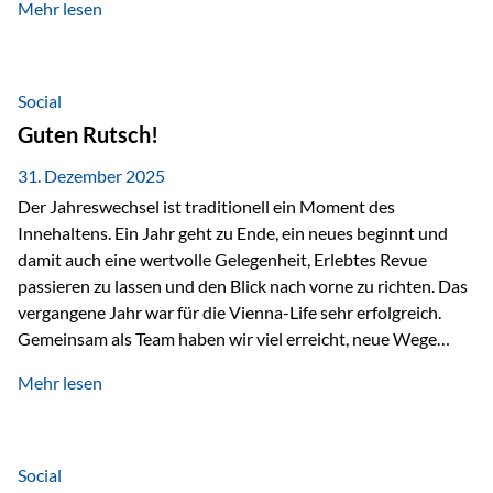
Mehr lesen
Branchentreffen für Finanz- und Versicherungsprofis im
deutschsprachigen Raum. Für uns bietet die Veranstaltung
die ideale Plattform, um aktuelle Themen rund um Vorsorge,
Vermögensstrukturierung und Nachfolgeplanung
Social
gemeinsam zu diskutieren. Persönlich für Sie vor Ort An
Guten Rutsch!
beiden Kongresstagen stehen Ihnen Maximilian
Fichtenbauer, Dirk…
31. Dezember 2025
Der Jahreswechsel ist traditionell ein Moment des
Innehaltens. Ein Jahr geht zu Ende, ein neues beginnt und
damit auch eine wertvolle Gelegenheit, Erlebtes Revue
passieren zu lassen und den Blick nach vorne zu richten. Das
vergangene Jahr war für die Vienna-Life sehr erfolgreich.
Gemeinsam als Team haben wir viel erreicht, neue Wege
beschritten und besondere Momente erlebt.
Mehr lesen
Veranstaltungen wie der Schnifisschnauf, aber auch unsere
Teamevents, vom Minigolf bis zur Weihnachtsfeier, haben
den Zusammenhalt gestärkt und gezeigt, wie wichtig ein
starkes Miteinander ist. Neben diesen gemeinsamen
Social