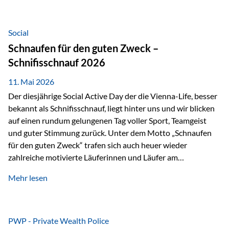
tatsächliche wirtschaftliche Entwicklung von Unternehmen
über viele Jahre hinweg. Als Teil der Produktauswahl
innerhalb der Private Wealth Police der Vienna-Life steht
Social
der Oculus Value Capital Fund für einen langfristig
Schnaufen für den guten Zweck –
orientierten Value-Investing-Ansatz mit Fokus auf
Schnifisschnauf 2026
fundamentale Unternehmensanalyse und nachhaltige
Wertentwicklung. Der Investmentansatz: Value Investing
11. Mai 2026
mit Weitblick Im Zentrum steht ein…
Der diesjährige Social Active Day der die Vienna-Life, besser
bekannt als Schnifisschnauf, liegt hinter uns und wir blicken
auf einen rundum gelungenen Tag voller Sport, Teamgeist
und guter Stimmung zurück. Unter dem Motto „Schnaufen
für den guten Zweck“ trafen sich auch heuer wieder
zahlreiche motivierte Läuferinnen und Läufer am
Dünserberg in Schnifis, um gemeinsam sportliche
Mehr lesen
Höchstleistungen für einen guten Zweck zu erbringen. Mit
grosser Freude dürfen wir verkünden, dass dabei
beeindruckende 14.000 Euro zugunsten des Schulheims
Mäder gesammelt werden konnten. Die anspruchsvolle
PWP - Private Wealth Police