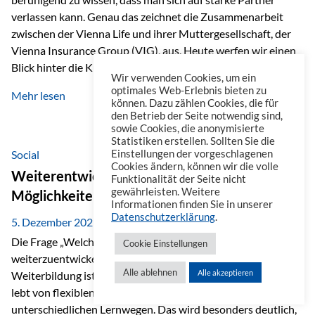
verlassen kann. Genau das zeichnet die Zusammenarbeit
zwischen der Vienna Life und ihrer Muttergesellschaft, der
Vienna Insurance Group (VIG), aus. Heute werfen wir einen
Blick hinter die Kulissen auf eine Unternehmensgruppe mit
Wir verwenden Cookies, um ein
beeindruckender Geschichte, gewachsenem Know-how und
optimales Web-Erlebnis bieten zu
Mehr lesen
einem stabilen Fundament. Ein starkes Netzwerk in ganz
können. Dazu zählen Cookies, die für
den Betrieb der Seite notwendig sind,
Europa Die Vienna Insurance Group ist die führende
sowie Cookies, die anonymisierte
Versicherungsgruppe in Zentral- und Osteuropa. Mit über
Statistiken erstellen. Sollten Sie die
50 Versicherungsgesellschaften in insgesamt 30 Ländern
Social
Einstellungen der vorgeschlagenen
Cookies ändern, können wir die volle
verbindet sie regionale Stärke mit internationaler
Weiterentwicklung im Berufsalltag: Welche
Funktionalität der Seite nicht
Kompetenz.
gewährleisten. Weitere
Möglichkeiten es gibt
Informationen finden Sie in unserer
Datenschutzerklärung
.
5. Dezember 2025
Die Frage „Welche Möglichkeiten gibt es, sich
Cookie Einstellungen
weiterzuentwickeln?“ lässt sich heute vielseitig beantworten.
Alle ablehnen
Alle akzeptieren
Weiterbildung ist längst kein starrer Prozess mehr, sondern
lebt von flexiblen Formaten, individuellen Bedürfnissen und
unterschiedlichen Lernwegen. Das wird besonders deutlich,