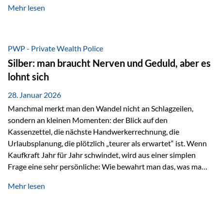
Mehr lesen
starken Anstiegen. Diese verändern jedoch nicht die
langfristige Funktion von Gold als Sachwert und
Diversifikationsinstrument. In einem Umfeld, das weiterhin
von geopolitischen Spannungen, einer stark ausgeweiteten
PWP - Private Wealth Police
Geldmenge sowie strukturellen Verschiebungen an den
Silber: man braucht Nerven und Geduld, aber es
Kapitalmärkten geprägt ist, bleibt Gold ein bewährter Anker.
lohnt sich
Nicht, weil…
28. Januar 2026
Manchmal merkt man den Wandel nicht an Schlagzeilen,
sondern an kleinen Momenten: der Blick auf den
Kassenzettel, die nächste Handwerkerrechnung, die
Urlaubsplanung, die plötzlich „teurer als erwartet“ ist. Wenn
Kaufkraft Jahr für Jahr schwindet, wird aus einer simplen
Frage eine sehr persönliche: Wie bewahrt man das, was man
sich aufgebaut hat? Genau dann wird es Zeit, sich
Mehr lesen
Sachwerten mit einer Investition in Sachwerte zu
beschäftigen; Nicht als Mode, sondern als Prinzip: Vermögen
soll nicht nur wachsen, sondern auch Substanz behalten –