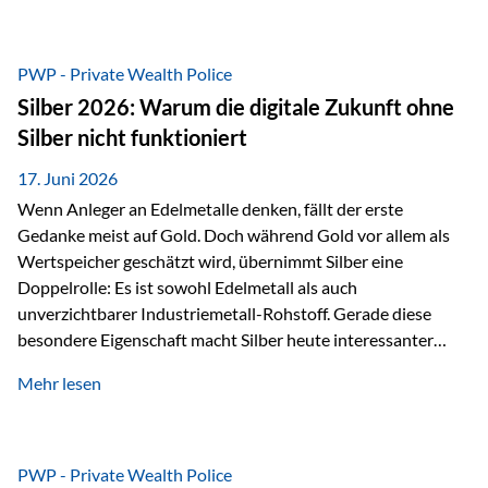
Chancen identifizieren, Risiken bewerten und Portfolios
gezielt steuern. Gerade in einem Umfeld, das von schnellen
Veränderungen geprägt ist, kann diese aktive
PWP - Private Wealth Police
Herangehensweise einen entscheidenden Mehrwert bieten.
Silber 2026: Warum die digitale Zukunft ohne
Was zeichnet aktive Fonds aus? Aktive Fonds verfolgen das
Silber nicht funktioniert
Ziel, nicht nur einen Markt abzubilden, sondern gezielt
Anlageentscheidungen zu treffen. Fondsmanager
17. Juni 2026
analysieren Unternehmen,…
Wenn Anleger an Edelmetalle denken, fällt der erste
Gedanke meist auf Gold. Doch während Gold vor allem als
Wertspeicher geschätzt wird, übernimmt Silber eine
Doppelrolle: Es ist sowohl Edelmetall als auch
unverzichtbarer Industriemetall-Rohstoff. Gerade diese
besondere Eigenschaft macht Silber heute interessanter
denn je. Denn die Welt wird nicht nur digitaler, sondern auch
Mehr lesen
elektrischer – und genau dort spielt Silber eine
entscheidende Rolle. Silber – das Metall der modernen
Wirtschaft Silber verfügt über die höchste elektrische
Leitfähigkeit aller Metalle. Diese Eigenschaft macht es für
PWP - Private Wealth Police