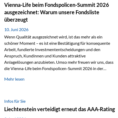
zahlreiche Zukunftstechnologien praktisch unverzichtbar.
Vienna-Life beim Fondspolicen-Summit 2026
Silber findet sich unter anderem in: Solarmodulen
ausgezeichnet: Warum unsere Fondsliste
Elektrofahrzeugen Halbleitern Smartphones und Tablets…
überzeugt
10. Juni 2026
Wenn Qualität ausgezeichnet wird, ist das mehr als ein
schöner Moment – es ist eine Bestätigung für konsequente
Arbeit, fundierte Investmententscheidungen und den
Anspruch, Kundinnen und Kunden attraktive
Anlagelösungen anzubieten. Umso mehr freuen wir uns, dass
die Vienna-Life beim Fondspolicen-Summit 2026 in der
Kategorie ETF/Passiv ausgezeichnet wurde. Grundlage
Mehr lesen
dieser Ehrung ist der renommierte Fondspolicenreport der
SAM – Smart Asset Management Service GmbH, bei dem
mehr als 20 Fondspolicen-Anbieter aus Investmentsicht
analysiert und verglichen wurden. Das Ergebnis: Die ETF-
Infos für Sie
Auswahl der Vienna-Life zählt zu den drei besten Angeboten
Liechtenstein verteidigt erneut das AAA-Rating
am Markt. Für uns ist diese Auszeichnung eine Bestätigung