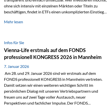
ohne sich intensiv mit einzelnen Märkten oder Titeln zu
beschäftigen, findet in ETFs einen unkomplizierten Einstieg
in den Kapitalmarkt. Aktiv gemanagte Fonds hingegen
Mehr lesen
werden häufig kritisch betrachtet. Sie gelten als teurer,
komplexer und weniger zeitgemäß. Doch greift diese
Einschätzung wirklich zu kurz? Ein differenzierter Blick zeigt:
Beide Ansätze haben ihre Berechtigung und ihre Stärken
Infos für Sie
entfalten sie oft gerade in Kombination. ETFs: Effizient, breit
Vienna-Life erstmals auf dem FONDS
gestreut und klar strukturiert…
professionell KONGRESS 2026 in Mannheim
7. Januar 2026
Am 28. und 29. Januar 2026 sind wir erstmals auf dem
FONDS professionell KONGRESS in Mannheim vertreten.
Damit setzen wir einen weiteren wichtigen Schritt im
persönlichen Dialog mit unseren Vertriebspartnern und
freuen uns auf zwei Tage voller Austausch, neuer
Perspektiven und fachlicher Impulse. Der FONDS
professionell KONGRESS zählt zu den wichtigsten