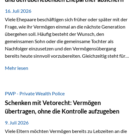
Kindern, sondern langfristig auch den Enkeln zukommen zu…
16. Juli 2026
Viele Ehepaare beschäftigen sich früher oder später mit der
Frage, wie ihr Vermögen einmal an die nächste Generation
übergehen soll. Häufig besteht der Wunsch, den
gemeinsamen Sohn oder die gemeinsame Tochter als
Nachfolger einzusetzen und den Vermögensübergang
bereits heute sinnvoll vorzubereiten. Gleichzeitig steht für
viele Ehepaare ein weiterer Aspekt im Mittelpunkt: Was
Mehr lesen
passiert, wenn einer der beiden verstirbt? Der überlebende
Ehepartner soll auch dann weiterhin finanziell unabhängig
bleiben und uneingeschränkt über das gemeinsame
Vermögen verfügen können. Genau für diese
PWP - Private Wealth Police
Ausgangssituation bietet die Private Wealth Police der
Schenken mit Vetorecht: Vermögen
Vienna-Life eine durchdachte Gestaltungsmöglichkeit. Die
übertragen, ohne die Kontrolle aufzugeben
Ausgangssituation Stellen Sie sich folgendes Beispiel vor:
Ein…
9. Juli 2026
Viele Eltern möchten Vermögen bereits zu Lebzeiten an die