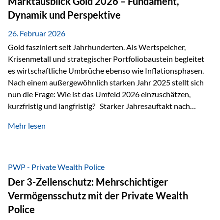
Marktausblick Gold 2026 – Fundament,
nicht ausreichen Traditionelle Nachlassregelungen stoßen
Dynamik und Perspektive
oft…
26. Februar 2026
Gold fasziniert seit Jahrhunderten. Als Wertspeicher,
Krisenmetall und strategischer Portfoliobaustein begleitet
es wirtschaftliche Umbrüche ebenso wie Inflationsphasen.
Nach einem außergewöhnlich starken Jahr 2025 stellt sich
nun die Frage: Wie ist das Umfeld 2026 einzuschätzen,
kurzfristig und langfristig? Starker Jahresauftakt nach
außergewöhnlichem Vorjahr Gold ist mit deutlicher
Mehr lesen
Dynamik in das Jahr 2026 gestartet. Zwischen dem
01.01.2026 und dem 31.01.2026 das Edelmetall: +12,8 % in
USD +11,7 % in EUR Durchschnitt über alle betrachteten
Währungen: +11,5 % Bereits 2025 war ein außergewöhnlich
PWP - Private Wealth Police
starkes Jahr: +64,4 % in USD Durchschnitt über alle
Der 3-Zellenschutz: Mehrschichtiger
Währungen: +56,6 % Langfristig zeigt sich ebenfalls ein
Vermögensschutz mit der Private Wealth
solides…
Police