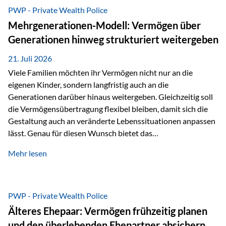
Abwicklung für Vertriebspartner deutlich effizienter
PWP - Private Wealth Police
gestaltet. Anträge werden direkt elektronisch übermittelt,
Mehrgenerationen-Modell: Vermögen über
Medienbrüche reduziert und die weitere Bearbeitung
Generationen hinweg strukturiert weitergeben
beschleunigt. Ab sofort können auch juristische Personen,
wie Kapitalgesellschaften oder Stiftungen, als
21. Juli 2026
Versicherungsnehmer eingesetzt werden. Damit erweitert
Viele Familien möchten ihr Vermögen nicht nur an die
die Vienna-Life die Einsatzmöglichkeiten der Private Wealth
eigenen Kinder, sondern langfristig auch an die
Police insbesondere für…
Generationen darüber hinaus weitergeben. Gleichzeitig soll
die Vermögensübertragung flexibel bleiben, damit sich die
Gestaltung auch an veränderte Lebenssituationen anpassen
lässt. Genau für diesen Wunsch bietet das
Mehrgenerationen-Modell der Private Wealth Police der
Mehr lesen
Vienna-Life eine interessante Lösung. Es ermöglicht,
Vermögen bereits heute generationenübergreifend zu
strukturieren und dennoch flexibel zu bleiben. Die
Ausgangssituation Stellen Sie sich folgende Familie vor: Die
PWP - Private Wealth Police
Großeltern haben über viele Jahre Vermögen aufgebaut. Ihr
Älteres Ehepaar: Vermögen frühzeitig planen
Wunsch ist es, dieses Vermögen nicht nur den eigenen
und den überlebenden Ehepartner absichern