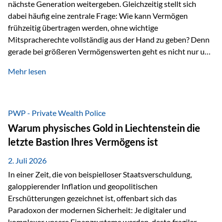
nächste Generation weitergeben. Gleichzeitig stellt sich
dabei häufig eine zentrale Frage: Wie kann Vermögen
frühzeitig übertragen werden, ohne wichtige
Mitspracherechte vollständig aus der Hand zu geben? Denn
gerade bei größeren Vermögenswerten geht es nicht nur um
die Frage der Übertragung. Es geht auch darum,
Mehr lesen
sicherzustellen, dass das Vermögen langfristig erhalten
bleibt und entsprechend der ursprünglichen Planung
verwendet wird. Ein Beispiel aus der Praxis Stellen Sie sich
folgende Situation vor: Ein Vater schenkt seiner Tochter
PWP - Private Wealth Police
einen Teil seines Vermögens. Einige Jahre später möchte die
Warum physisches Gold in Liechtenstein die
Tochter das Geld kurzfristig verwenden, um…
letzte Bastion Ihres Vermögens ist
2. Juli 2026
In einer Zeit, die von beispielloser Staatsverschuldung,
galoppierender Inflation und geopolitischen
Erschütterungen gezeichnet ist, offenbart sich das
Paradoxon der modernen Sicherheit: Je digitaler und
komplexer unsere Finanzsysteme werden, desto fragiler