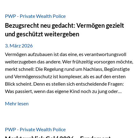
Das Problem: Laufende Besteuerung im Depot Im
Privatdepot fallen an: Abgeltungssteuer Fondsbesteuerung
PWP - Private Wealth Police
(Vorabpauschale, Teilfreistellung) Kein steuerlicher Abzug
Bezugsrecht neu gedacht: Vermögen gezielt
der Vermögensverwaltungs-Gebühren /
und geschützt weitergeben
Depotbankgebühren Jährliches Steuerreporting erforderlich
Zinsen, Dividenden und Kursgewinne werden laufend
3. März 2026
besteuert.
Vermögen aufzubauen ist das eine, es verantwortungsvoll
weiterzugeben das andere. Wer frühzeitig vorsorgen möchte,
merkt schnell: Die Regelung rund um Nachlass, Begünstigte
und Vermögensschutz ist komplexer, als es auf den ersten
Blick scheint. Denn es stellen sich entscheidende Fragen:
Was passiert, wenn das eigene Kind noch zu jung oder
unerfahren ist, um eine größere Summe sinnvoll zu
Mehr lesen
verwalten? Wie kann verhindert werden, dass Ex-Partner,
Gläubiger oder andere Dritte Zugriff auf das Vermögen
erhalten? Und wie lässt sich Vermögen klar und
unbürokratisch übertragen, ohne ausschließlich auf ein
PWP - Private Wealth Police
Testament angewiesen zu sein? Wenn klassische Lösungen