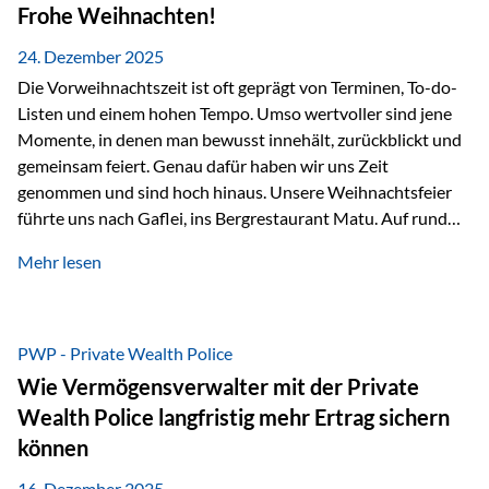
Erlebnissen konnten wir…
Frohe Weihnachten!
24. Dezember 2025
Die Vorweihnachtszeit ist oft geprägt von Terminen, To-do-
Listen und einem hohen Tempo. Umso wertvoller sind jene
Momente, in denen man bewusst innehält, zurückblickt und
gemeinsam feiert. Genau dafür haben wir uns Zeit
genommen und sind hoch hinaus. Unsere Weihnachtsfeier
führte uns nach Gaflei, ins Bergrestaurant Matu. Auf rund
1.500 Metern über dem Rheintal erwartete uns nicht nur ein
Mehr lesen
beeindruckendes Panorama, sondern auch etwas, das im
Alltag oft zu kurz kommt: Ruhe, Klarheit und echter
Weitblick, im wahrsten Sinne des Wortes. Inmitten
verschneiter Landschaft, bei feinem Essen, guter Musik und
PWP - Private Wealth Police
einer entspannten…
Wie Vermögensverwalter mit der Private
Wealth Police langfristig mehr Ertrag sichern
können
16. Dezember 2025