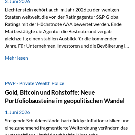
unseres Weges und unseres Anspruchs,…
3. Juni 2026
Liechtenstein gehört auch im Jahr 2026 zu den wenigen
Staaten weltweit, die von der Ratingagentur S&P Global
Ratings mit der Höchstnote AAA bewertet werden. Ende
Mai bestätigte die Agentur die Bestnote und vergab
gleichzeitig einen stabilen Ausblick für die kommenden
Jahre. Für Unternehmen, Investoren und die Bevölkerung ist
diese Einstufung ein wichtiges Signal. Sie unterstreicht die
Mehr lesen
finanzielle Stabilität des Landes sowie das Vertrauen
internationaler Märkte in den Wirtschafts- und
Finanzstandort Liechtenstein. Starker Wirtschaftsstandort
trotz Herausforderungen Die weltwirtschaftlichen
PWP - Private Wealth Police
Rahmenbedingungen bleiben anspruchsvoll. Geopolitische
Gold, Bitcoin und Rohstoffe: Neue
Unsicherheiten, eine verhaltene Investitionstätigkeit und
Portfoliobausteine im geopolitischen Wandel
eine schwächere Nachfrage in wichtigen Exportmärkten
beeinflussen auch die liechtensteinische Wirtschaft.
1. Juni 2026
Dennoch sieht…
Steigende Schuldenstände, hartnäckige Inflationsrisiken und
eine zunehmend fragmentierte Weltordnung verändern das
wirtschaftliche Umfeld nachhaltig. Klassische