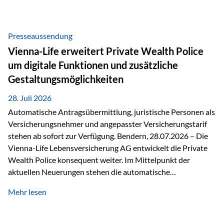
Beratung Digitale Prozesse und künstliche Intelligenz sind
längst Teil des Versicherungsalltags. Sie erleichtern
administrative Aufgaben, beschleunigen Abläufe und
Presseaussendung
schaffen mehr Zeit für das Wesentliche: die persönliche
Vienna-Life erweitert Private Wealth Police
Beratung. Gerade deshalb wird die individuelle Betreuung
um digitale Funktionen und zusätzliche
zum entscheidenden Erfolgsfaktor. Technologie kann
Gestaltungsmöglichkeiten
unterstützen, Vertrauen entsteht jedoch weiterhin im
persönlichen Gespräch. Bei der Vienna-Life reagieren…
28. Juli 2026
Automatische Antragsübermittlung, juristische Personen als
Versicherungsnehmer und angepasster Versicherungstarif
stehen ab sofort zur Verfügung. Bendern, 28.07.2026 – Die
Vienna-Life Lebensversicherung AG entwickelt die Private
Wealth Police konsequent weiter. Im Mittelpunkt der
aktuellen Neuerungen stehen die automatische
Antragsübermittlung, die Möglichkeit, juristische Personen
Mehr lesen
als Versicherungsnehmer einzusetzen, sowie eine
Überarbeitung des zugrundeliegenden Versicherungstarifes.
Durch die automatische Antragsübermittlung wird die