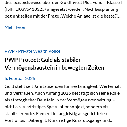
dies beispielsweise über den GoldInvest Plus Fund – Klasse I
(ISIN LI0395418325) umgesetzt werden. Nachlassplanung
beginnt selten mit der Frage „Welche Anlage ist die beste?“.
In der Praxis geht es zuerst um ganz andere Themen:Wer soll
Mehr lesen
was bekommen – wann – und in welcher Struktur?Und vor
allem: Wie lassen sich Streit, Liquiditätsengpässe oder
Notverkäufe vermeiden, wenn ein Todesfall eintritt? Gerade
bei größeren Vermögen ist das entscheidend.
PWP - Private Wealth Police
PWP Protect: Gold als stabiler
Vermögensbaustein in bewegten Zeiten
5. Februar 2026
Gold steht seit Jahrtausenden für Beständigkeit, Werterhalt
und Vertrauen. Auch Anfang 2026 bestätigt sich seine Rolle
als strategischer Baustein in der Vermögensverwaltung –
nicht als kurzfristiges Spekulationsobjekt, sondern als
stabilisierendes Element in langfristig ausgerichteten
Portfolios. Dabei gilt: Kurzfristige Kursrückgänge und
Schwankungen sind jederzeit möglich – insbesondere nach