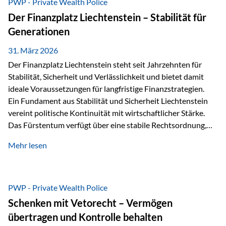
PWP - Private Wealth Police
heißt das:Diese Gelder gehören im Konkursfall nicht zur
Der Finanzplatz Liechtenstein – Stabilität für
allgemeinen Konkursmasse, sondern werden ausschließlich
Generationen
zur Erfüllung…
31. März 2026
Der Finanzplatz Liechtenstein steht seit Jahrzehnten für
Stabilität, Sicherheit und Verlässlichkeit und bietet damit
ideale Voraussetzungen für langfristige Finanzstrategien.
Ein Fundament aus Stabilität und Sicherheit Liechtenstein
vereint politische Kontinuität mit wirtschaftlicher Stärke.
Das Fürstentum verfügt über eine stabile Rechtsordnung,
die auf einer parlamentarischen Demokratie mit
Mehr lesen
monarchischen Elementen basiert. Diese Struktur schafft
nicht nur politische Stabilität, sondern auch eine
außergewöhnlich hohe Planungssicherheit für Investoren
und Unternehmen. Ein wesentliches Merkmal ist die
PWP - Private Wealth Police
Staatsfinanzierung: Liechtenstein weist keine
Schenken mit Vetorecht – Vermögen
Staatsschulden auf, und der Schutz der wirtschaftlichen
übertragen und Kontrolle behalten
Interessen der Bevölkerung ist in der Verfassung verankert.