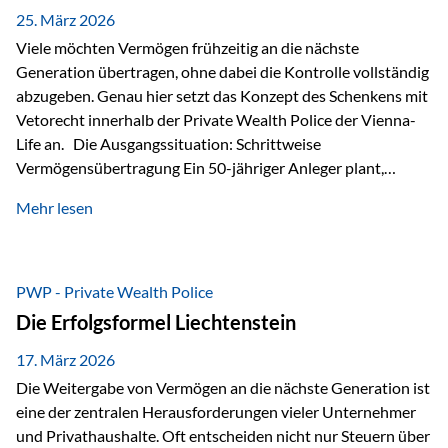
Besonders hervorzuheben ist hierbei Artikel 14 der
25. März 2026
liechtensteinischen Verfassung. Darin…
Viele möchten Vermögen frühzeitig an die nächste
Generation übertragen, ohne dabei die Kontrolle vollständig
abzugeben. Genau hier setzt das Konzept des Schenkens mit
Vetorecht innerhalb der Private Wealth Police der Vienna-
Life an. Die Ausgangssituation: Schrittweise
Vermögensübertragung Ein 50-jähriger Anleger plant,
seinem Kind Vermögen zu übertragen. Dabei soll nicht nur
Mehr lesen
der steuerliche Freibetrag optimal genutzt werden, sondern
auch sichergestellt sein, dass mit dem verschenken Geld
verantwortungsvoll umgegangen wird. Das Ziel:Eine
strukturierte, langfristige Vermögensübertragung, ohne die
PWP - Private Wealth Police
Kontrolle vollständig aus der Hand zu geben. Die Lösung:
Die Erfolgsformel Liechtenstein
Abschmelzung mit Vetorecht Die Umsetzung erfolgt über die
Private Wealth Police…
17. März 2026
Die Weitergabe von Vermögen an die nächste Generation ist
eine der zentralen Herausforderungen vieler Unternehmer
und Privathaushalte. Oft entscheiden nicht nur Steuern über