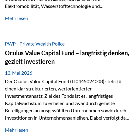
Elektromobilität, Wasserstofftechnologie und
Digitalisierung. Dadurch verbinden sie zwei wichtige
Mehr lesen
Faktoren für Investoren – begrenztes Angebot und
steigende industrielle Nachfrage. Edelmetalle als
Investment mit Zukunftspotenzial Während Gold oft als
klassischer „Sicherheitsanker“ gilt, bieten Silber, Platin und
PWP - Private Wealth Police
Palladium zusätzlich die Chance, von technologischen
Oculus Value Capital Fund – langfristig denken,
Entwicklungen zu profitieren. Die Nachfrage entsteht nicht
gezielt investieren
nur durch Anleger, sondern vor allem durch die Industrie.
Gerade in…
13. Mai 2026
Der Oculus Value Capital Fund (LI0445024008) steht für
einen klar strukturierten, wertorientierten
Investmentansatz. Ziel des Fonds ist es, langfristiges
Kapitalwachstum zu erzielen und zwar durch gezielte
Beteiligungen an ausgewählten Unternehmen sowie durch
Investitionen in Unternehmensanleihen. Dabei verfolgt das
Fondsmanagement eine klare Philosophie: Nicht kurzfristige
Mehr lesen
Marktbewegungen stehen im Fokus, sondern die