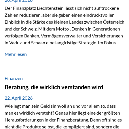
Der Finanzplatz Liechtenstein lässt sich nicht auf trockene
Zahlen reduzieren, aber sie geben einen eindrucksvollen
Einblick in die Stärke des kleinen Landes zwischen Österreich
und der Schweiz. Mit dem Motto „Denken in Generationen“
verfolgen Banken, Vermögensverwalter und Versicherungen
in Vaduz und Schaan eine langfristige Strategie. Im Fokus
stehen dabei vor allem: Qualität Stabilität internationaler
Mehr lesen
Marktzugang Liechtenstein hat sich in den letzten Jahren zu
einem wichtigen Drehpunkt für grenzüberschreitende
Finanzdienstleistungen entwickelt – und die aktuellsten
verfügbaren Kennzahlen (Stand Ende 2024, veröffentlicht
Finanzen
2025/2026)…
Beratung, die wirklich verstanden wird
22. April 2026
Wie legt man sein Geld sinnvoll an und vor allem so, dass
man es wirklich versteht? Genau hier liegt eine der größten
Herausforderungen in der Finanzberatung. Denn oft sind es
nicht die Produkte selbst, die kompliziert sind, sondern die