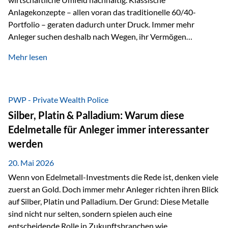
Anlagekonzepte – allen voran das traditionelle 60/40-
Portfolio – geraten dadurch unter Druck. Immer mehr
Anleger suchen deshalb nach Wegen, ihr Vermögen
langfristig gegen Kaufkraftverlust und geopolitische
Mehr lesen
Unsicherheit abzusichern. Genau hier rücken reale und
nicht-inflationierbare Werte wie Gold, Rohstoffe und
digitale Assets wieder in den Fokus. Gold gewinnt seine
monetäre Rolle zurück Gold erlebt derzeit eine
PWP - Private Wealth Police
bemerkenswerte Renaissance als monetärer Wertspeicher.
Silber, Platin & Palladium: Warum diese
Treiber sind Rekordkäufe der Zentralbanken, geopolitische
Edelmetalle für Anleger immer interessanter
Spannungen und ein schleichender Vertrauensverlust in
werden
ungedeckte Papierwährungen. Wie groß dieser
Vertrauensverlust ausfällt, zeigt ein nüchterner
20. Mai 2026
Langfristvergleich: Seit…
Wenn von Edelmetall-Investments die Rede ist, denken viele
zuerst an Gold. Doch immer mehr Anleger richten ihren Blick
auf Silber, Platin und Palladium. Der Grund: Diese Metalle
sind nicht nur selten, sondern spielen auch eine
entscheidende Rolle in Zukunftsbranchen wie