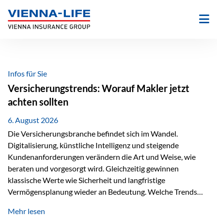
Zum
Inhalt
springen
Infos für Sie
Versicherungstrends: Worauf Makler jetzt
achten sollten
6. August 2026
Die Versicherungsbranche befindet sich im Wandel.
Digitalisierung, künstliche Intelligenz und steigende
Kundenanforderungen verändern die Art und Weise, wie
beraten und vorgesorgt wird. Gleichzeitig gewinnen
klassische Werte wie Sicherheit und langfristige
Vermögensplanung wieder an Bedeutung. Welche Trends
sollten Versicherungsmakler deshalb aktuell besonders im
Mehr lesen
Blick behalten? Digitalisierung und KI verändern die