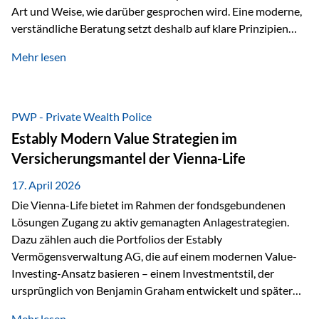
Art und Weise, wie darüber gesprochen wird. Eine moderne,
verständliche Beratung setzt deshalb auf klare Prinzipien
statt auf komplizierte Prognosen. Im Mittelpunkt stehen
Mehr lesen
fünf zentrale Faktoren: eine saubere Struktur, breite
Risikostreuung, Kosteneffizienz, steuerliche Optimierung
und ein wissenschaftlich fundierter Ansatz. Impulse zu
diesem Thema liefern unter anderem die praxisnahen
PWP - Private Wealth Police
Ansätze von Finanzexperte Klaus Rost, der seit vielen Jahren
Estably Modern Value Strategien im
für eine verständliche und…
Versicherungsmantel der Vienna-Life
17. April 2026
Die Vienna-Life bietet im Rahmen der fondsgebundenen
Lösungen Zugang zu aktiv gemanagten Anlagestrategien.
Dazu zählen auch die Portfolios der Estably
Vermögensverwaltung AG, die auf einem modernen Value-
Investing-Ansatz basieren – einem Investmentstil, der
ursprünglich von Benjamin Graham entwickelt und später
durch Investoren wie Warren Buffett weiter geprägt wurde.
Mehr lesen