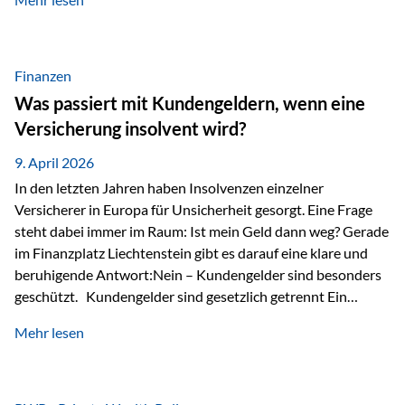
Modernes Value Investing als Grundlage Der
Investmentansatz von Estably basiert auf der
Weiterentwicklung des klassischen Value Investing. Im
Fokus stehen Unternehmen, deren Börsenkurs unter ihrem
Finanzen
inneren Wert liegt. Neben klassischen
Was passiert mit Kundengeldern, wenn eine
Bewertungskennzahlen werden auch qualitative Faktoren
Versicherung insolvent wird?
wie Geschäftsmodell, Wettbewerbsvorteile und
Managementqualität…
9. April 2026
In den letzten Jahren haben Insolvenzen einzelner
Versicherer in Europa für Unsicherheit gesorgt. Eine Frage
steht dabei immer im Raum: Ist mein Geld dann weg? Gerade
im Finanzplatz Liechtenstein gibt es darauf eine klare und
beruhigende Antwort:Nein – Kundengelder sind besonders
geschützt. Kundengelder sind gesetzlich getrennt Ein
zentraler Schutzmechanismus in Liechtenstein ist die
Mehr lesen
sogenannte Sondermasse. Das bedeutet:Die
Vermögenswerte, die zur Deckung der
Versicherungsverpflichtungen dienen, werden rechtlich vom
Vermögen der Versicherungsgesellschaft getrennt. Konkret