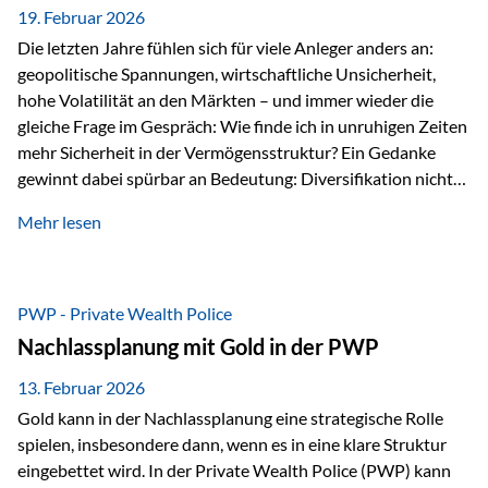
19. Februar 2026
Die letzten Jahre fühlen sich für viele Anleger anders an:
geopolitische Spannungen, wirtschaftliche Unsicherheit,
hohe Volatilität an den Märkten – und immer wieder die
gleiche Frage im Gespräch: Wie finde ich in unruhigen Zeiten
mehr Sicherheit in der Vermögensstruktur? Ein Gedanke
gewinnt dabei spürbar an Bedeutung: Diversifikation nicht
nur über Anlageklassen, sondern auch über Jurisdiktionen.
Mehr lesen
Wer Vermögen ausschließlich in einem Rechtsraum
organisiert, ist auch von dessen Rahmenbedingungen
besonders abhängig. Genau hier kann das Fürstentum
Liechtenstein eine Rolle spielen: außerhalb der EU, ohne
PWP - Private Wealth Police
Euro, mit einem eigenständigen Rechts- und Finanzplatz.
Nachlassplanung mit Gold in der PWP
Und genau an dieser Stelle setzt der 3-Zellenschutz an –…
13. Februar 2026
Gold kann in der Nachlassplanung eine strategische Rolle
spielen, insbesondere dann, wenn es in eine klare Struktur
eingebettet wird. In der Private Wealth Police (PWP) kann