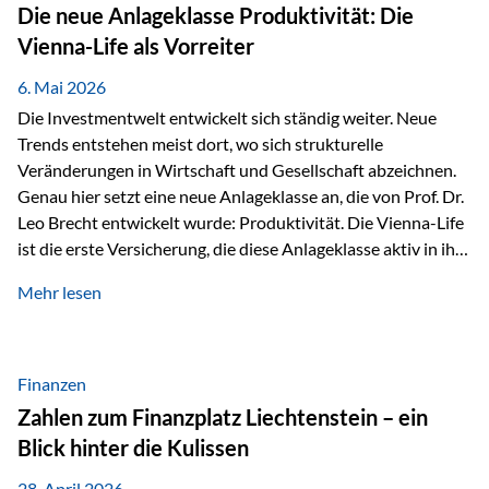
Strecke mit rund 4,8 Kilometern und 680 Höhenmetern
Die neue Anlageklasse Produktivität: Die
stellte die Teilnehmerinnen und Teilnehmer vor eine
Vienna-Life als Vorreiter
sportliche Herausforderung. Doch…
6. Mai 2026
Die Investmentwelt entwickelt sich ständig weiter. Neue
Trends entstehen meist dort, wo sich strukturelle
Veränderungen in Wirtschaft und Gesellschaft abzeichnen.
Genau hier setzt eine neue Anlageklasse an, die von Prof. Dr.
Leo Brecht entwickelt wurde: Produktivität. Die Vienna-Life
ist die erste Versicherung, die diese Anlageklasse aktiv in ihre
Lösung integriert und positioniert sich damit bewusst als
Mehr lesen
Vorreiter. Warum auf das Thema Produktivität setzen? Die
globalen Herausforderungen der Zeit, wie Inflation,
demografischer Wandel oder sinkendes
Wirtschaftswachstum, verändern die Spielregeln für
Finanzen
Investoren. Produktivität adressiert genau diese
Zahlen zum Finanzplatz Liechtenstein – ein
Herausforderungen, da wirtschaftliches Wachstum
Blick hinter die Kulissen
langfristig durch Produktivitätssteigerung entsteht, also
durch die Fähigkeit von Unternehmen, mehr…
28. April 2026