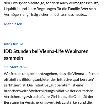
den Erfolg der Nachfolge, sondern auch Vermögensschutz,
Liquidität und klare Regelungen für die Familie. Wer sein
Vermögen langfristig sichern möchte, muss heute
international denken. Und genau hier setzt das Buch
Mehr lesen
„Erfolgsformel Liechtenstein“, herausgegeben und verfasst
von Rolf Klein, an – ein praxisnahes Nachschlagewerk, das
Vermögensnachfolge, Vermögensmanagement und
Vermögensschutz strategisch miteinander verbindet.
Infos für Sie
Warum klassische Nachfolgeplanung oft scheitert Viele
IDD Stunden bei Vienna-Life Webinaren
Vermögen werden erst im Todesfall übertragen. Das kann zu
sammeln
Problemen führen: Hohe Erbschaftsteuern Streitigkeiten
zwischen Erben Liquiditätsprobleme bei Immobilien…
12. März 2026
Wir freuen uns, bekanntzugeben, dass die Vienna-Life nun
offiziell als Bildungsanbieter der Initiative „gut beraten“
zertifiziert ist. Die Initiative „gut beraten“ ist eine
branchenweite Weiterbildungsinitiative der deutschen
Versicherungswirtschaft. Ihr Ziel ist es, die Qualität der
Beratung im Versicherungsvertrieb zu stärken und die