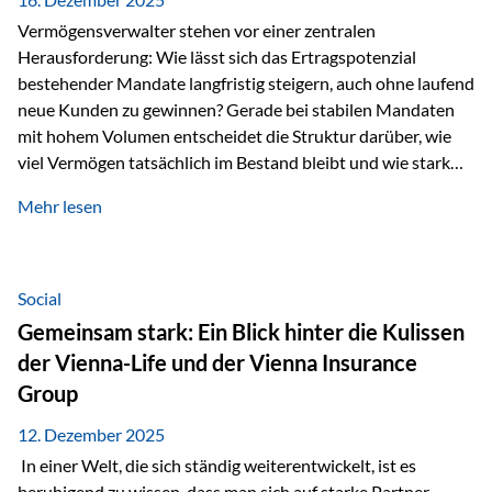
Vermögensverwalter stehen vor einer zentralen
Herausforderung: Wie lässt sich das Ertragspotenzial
bestehender Mandate langfristig steigern, auch ohne laufend
neue Kunden zu gewinnen? Gerade bei stabilen Mandaten
mit hohem Volumen entscheidet die Struktur darüber, wie
viel Vermögen tatsächlich im Bestand bleibt und wie stark
sich das Verwaltungsentgelt über die Jahre entwickelt. Ein
Mehr lesen
Beispiel verdeutlicht diese Wirkung besonders deutlich.
Wird ein Vermögen von 25 Millionen Euro über einen
Zeitraum von 20 Jahren verwaltet, ohne dass neue Kunden
hinzukommen, spielt nicht nur die Rendite eine Rolle. Auch
Social
steuerliche Effekte haben einen erheblichen Einfluss auf…
Gemeinsam stark: Ein Blick hinter die Kulissen
der Vienna-Life und der Vienna Insurance
Group
12. Dezember 2025
In einer Welt, die sich ständig weiterentwickelt, ist es
beruhigend zu wissen, dass man sich auf starke Partner