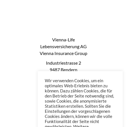
Vienna-Life
Lebensversicherung AG
Vienna Insurance Group
Industriestrasse 2
9487 Bendern
Liechtenstein
Wir verwenden Cookies, um ein
Phone: +423 235 0660
optimales Web-Erlebnis bieten zu
können. Dazu zählen Cookies, die für
Telefax: +423 235 0669
den Betrieb der Seite notwendig sind,
Mail: office@vienna-life.li
sowie Cookies, die anonymisierte
Statistiken erstellen. Sollten Sie die
Einstellungen der vorgeschlagenen
Cookies ändern, können wir die volle
Funktionalität der Seite nicht
gewährleisten. Weitere