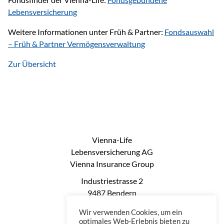
Lebensversicherung
Weitere Informationen unter Früh & Partner:
Fondsauswahl
– Früh & Partner Vermögensverwaltung
Zur Übersicht
Vienna-Life
Lebensversicherung AG
Vienna Insurance Group
Industriestrasse 2
9487 Bendern
Liechtenstein
Wir verwenden Cookies, um ein
Phone: +423 235 0660
optimales Web-Erlebnis bieten zu