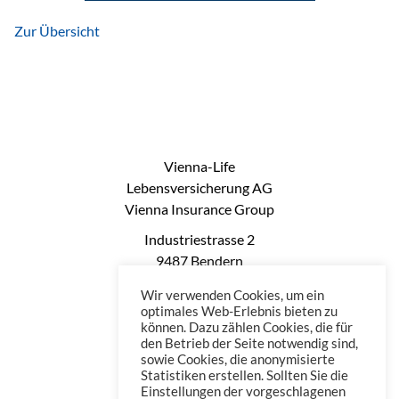
Zur Übersicht
Vienna-Life
Lebensversicherung AG
Vienna Insurance Group
Industriestrasse 2
9487 Bendern
Liechtenstein
Wir verwenden Cookies, um ein
Phone: +423 235 0660
optimales Web-Erlebnis bieten zu
können. Dazu zählen Cookies, die für
Telefax: +423 235 0669
den Betrieb der Seite notwendig sind,
Mail: office@vienna-life.li
sowie Cookies, die anonymisierte
Statistiken erstellen. Sollten Sie die
Einstellungen der vorgeschlagenen