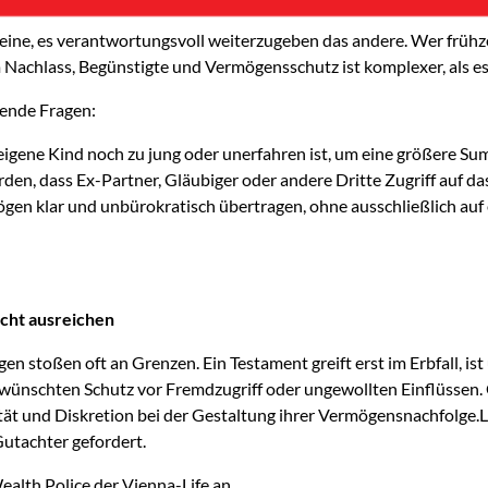
eine, es verantwortungsvoll weiterzugeben das andere. Wer frühz
 Nachlass, Begünstigte und Vermögensschutz ist komplexer, als es 
dende Fragen:
eigene Kind noch zu jung oder unerfahren ist, um eine größere Su
den, dass Ex-Partner, Gläubiger oder andere Dritte Zugriff auf d
ögen klar und unbürokratisch übertragen, ohne ausschließlich au
cht ausreichen
gen stoßen oft an Grenzen. Ein Testament greift erst im Erbfall, i
wünschten Schutz vor Fremdzugriff oder ungewollten Einflüssen. 
tät und Diskretion bei der Gestaltung ihrer Vermögensnachfolge.L
 Gutachter gefordert.
ealth Police der Vienna-Life an.