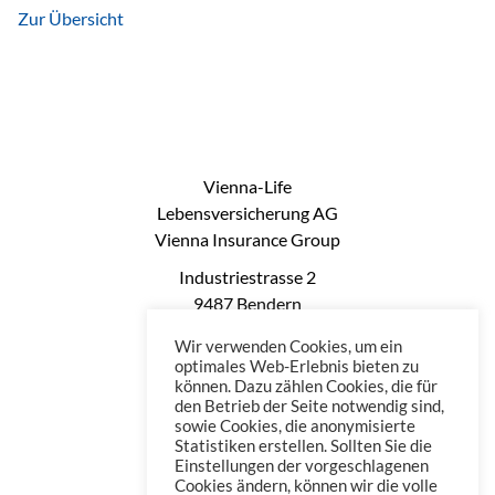
Zur Übersicht
Vienna-Life
Lebensversicherung AG
Vienna Insurance Group
Industriestrasse 2
9487 Bendern
Liechtenstein
Wir verwenden Cookies, um ein
Phone: +423 235 0660
optimales Web-Erlebnis bieten zu
können. Dazu zählen Cookies, die für
Telefax: +423 235 0669
den Betrieb der Seite notwendig sind,
Mail: office@vienna-life.li
sowie Cookies, die anonymisierte
Statistiken erstellen. Sollten Sie die
Einstellungen der vorgeschlagenen
Cookies ändern, können wir die volle