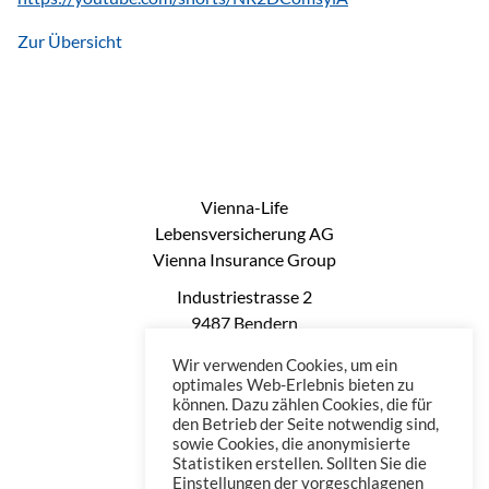
Zur Übersicht
Vienna-Life
Lebensversicherung AG
Vienna Insurance Group
Industriestrasse 2
9487 Bendern
Liechtenstein
Wir verwenden Cookies, um ein
Phone: +423 235 0660
optimales Web-Erlebnis bieten zu
können. Dazu zählen Cookies, die für
Telefax: +423 235 0669
den Betrieb der Seite notwendig sind,
Mail: office@vienna-life.li
sowie Cookies, die anonymisierte
Statistiken erstellen. Sollten Sie die
Einstellungen der vorgeschlagenen