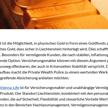
t ist die Möglichkeit, in physisches Gold in Form eines Goldfonds 
hes Gold, dass sicher in Liechtenstein hinterlegt wird. Dies schaff
. Besonders für vermögende Kunden, die nach stabilen, inflatio
ugende Option. Versicherungsmakler können mit diesem Argument 
Ausweg offenbaren, der auch in Krisenzeiten Stabilität verspricht.
fbau macht die Private Wealth Police zu einem wertvollen Werkze
ergreifende Absicherung anbieten möchten.
 Vienna-Life
ist für Versicherungsmakler und unabhängige Vermög
 Produkt. Der Standort Liechtenstein, kombiniert mit den personal
en, die auf Sicherheit, Flexibilität und steuerliche Vorteile Wert 
enz in den Bereichen Nachlassmanagement, Vermögensmanagemen