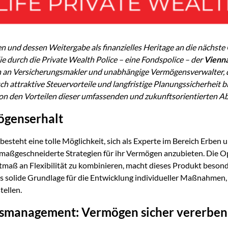
n und dessen Weiter
gabe als fi
nanzielles Heritage an die nächste 
ie durch die Private Wealth Police – eine Fondspolice – der
Vienna
ch an Versicherungsmakler und unabhängige Vermögensverwalter, d
 attraktive Steuervorteile und langfristige Planungssicherheit 
on den Vorteilen dieser umfassenden und zukunftsorientierten A
ögenserhalt
besteht eine tolle Möglichkeit, sich als Experte im Bereich Erben
aßgeschneiderte Strategien für ihr Vermögen anzubieten. Die Opt
aß an Flexibilität zu kombinieren, macht dieses Produkt besonde
 als solide Grundlage für die Entwicklung individueller Maßnahmen, 
ellen.
assmanagement: Vermögen sicher vererbe