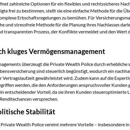
ffnet zahlreiche Optionen für ein flexibles und rechtssicheres N
gte frei zu bestimmen, stellt sie eine einfache Methode für die Ü
mplexe Erbschaftsregelungen zu bemühen. Für Versicherungsmakl
he und stressfreie Methode für die Planung ihres Nachlasses dar
d transparenten Prozess, der Konflikte vermeidet und den Wert d
rch kluges Vermögensmanagement
gements überzeugt die Private Wealth Police durch erhebliche st
Lebensversicherung sind steuerlich begünstigt, wodurch ein nach
r Vertragslaufzeit gewährleistet wird. Zudem kann auf die Expertis
riffen werden, die den Anforderungen anspruchsvoller Kunden g
in entscheidender Vorteil, da sie ihren Kunden steueroptimierte L
d Renditechancen versprechen.
itische Stabilität
r Private Wealth Police vereint mehrere Vorteile – insbesondere 