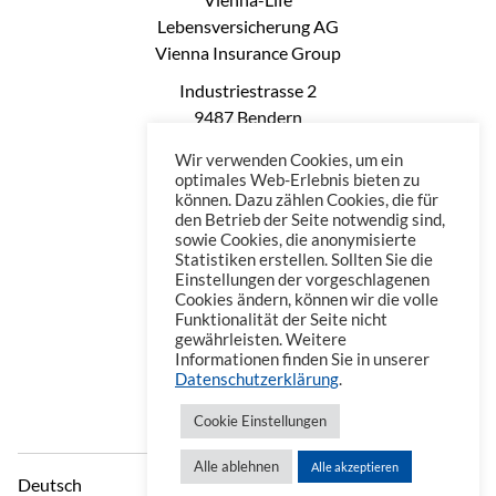
Lebensversicherung AG
Vienna Insurance Group
Industriestrasse 2
9487 Bendern
Liechtenstein
Wir verwenden Cookies, um ein
Phone: +423 235 0660
optimales Web-Erlebnis bieten zu
können. Dazu zählen Cookies, die für
Telefax: +423 235 0669
den Betrieb der Seite notwendig sind,
Mail: office@vienna-life.li
sowie Cookies, die anonymisierte
Statistiken erstellen. Sollten Sie die
Einstellungen der vorgeschlagenen
Cookies ändern, können wir die volle
Funktionalität der Seite nicht
gewährleisten. Weitere
Informationen finden Sie in unserer
Datenschutzerklärung
.
Cookie Einstellungen
Alle ablehnen
Alle akzeptieren
Deutsch
Datenschutzerklärung
Impressum