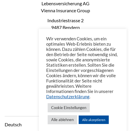
Lebensversicherung AG
Vienna Insurance Group
Industriestrasse 2
9487 Bendern
Liechtenstein
Wir verwenden Cookies, um ein
Phone: +423 235 0660
optimales Web-Erlebnis bieten zu
können. Dazu zählen Cookies, die für
Telefax: +423 235 0669
den Betrieb der Seite notwendig sind,
Mail: office@vienna-life.li
sowie Cookies, die anonymisierte
Statistiken erstellen. Sollten Sie die
Einstellungen der vorgeschlagenen
Cookies ändern, können wir die volle
Funktionalität der Seite nicht
gewährleisten. Weitere
Informationen finden Sie in unserer
Datenschutzerklärung
.
Cookie Einstellungen
Alle ablehnen
Alle akzeptieren
Deutsch
Datenschutzerklärung
Impressum