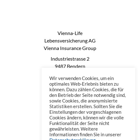
Vienna-Life
Lebensversicherung AG
Vienna Insurance Group
Industriestrasse 2
9487 Bendern
Liechtenstein
Wir verwenden Cookies, um ein
Phone: +423 235 0660
optimales Web-Erlebnis bieten zu
können. Dazu zählen Cookies, die für
Telefax: +423 235 0669
den Betrieb der Seite notwendig sind,
Mail: office@vienna-life.li
sowie Cookies, die anonymisierte
Statistiken erstellen. Sollten Sie die
Einstellungen der vorgeschlagenen
Cookies ändern, können wir die volle
Funktionalität der Seite nicht
gewährleisten. Weitere
Informationen finden Sie in unserer