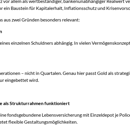
 vor allem als wertbeständiger, bankenunabhängiger Realwert ver
r ein Baustein für Kapitalerhalt, Inflationsschutz und Krisenvorso
as aus zwei Gründen besonders relevant:
n
t eines einzelnen Schuldners abhängig. In vielen Vermögenskonzept
rationen – nicht in Quartalen. Genau hier passt Gold als strategi
r eingebettet wird.
e als Strukturrahmen funktioniert
eine fondsgebundene Lebensversicherung mit Einzeldepot je Police.
ietet flexible Gestaltungsmöglichkeiten.