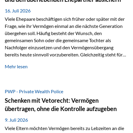
Kindern, sondern langfristig auch den Enkeln zukommen zu…
16. Juli 2026
Viele Ehepaare beschäftigen sich früher oder später mit der
Frage, wie ihr Vermögen einmal an die nächste Generation
übergehen soll. Häufig besteht der Wunsch, den
gemeinsamen Sohn oder die gemeinsame Tochter als
Nachfolger einzusetzen und den Vermögensübergang
bereits heute sinnvoll vorzubereiten. Gleichzeitig steht für
viele Ehepaare ein weiterer Aspekt im Mittelpunkt: Was
Mehr lesen
passiert, wenn einer der beiden verstirbt? Der überlebende
Ehepartner soll auch dann weiterhin finanziell unabhängig
bleiben und uneingeschränkt über das gemeinsame
Vermögen verfügen können. Genau für diese
PWP - Private Wealth Police
Ausgangssituation bietet die Private Wealth Police der
Schenken mit Vetorecht: Vermögen
Vienna-Life eine durchdachte Gestaltungsmöglichkeit. Die
übertragen, ohne die Kontrolle aufzugeben
Ausgangssituation Stellen Sie sich folgendes Beispiel vor:
Ein…
9. Juli 2026
Viele Eltern möchten Vermögen bereits zu Lebzeiten an die