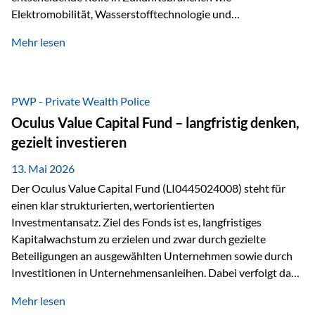
Elektromobilität, Wasserstofftechnologie und
Digitalisierung. Dadurch verbinden sie zwei wichtige
Mehr lesen
Faktoren für Investoren – begrenztes Angebot und
steigende industrielle Nachfrage. Edelmetalle als
Investment mit Zukunftspotenzial Während Gold oft als
klassischer „Sicherheitsanker“ gilt, bieten Silber, Platin und
PWP - Private Wealth Police
Palladium zusätzlich die Chance, von technologischen
Oculus Value Capital Fund – langfristig denken,
Entwicklungen zu profitieren. Die Nachfrage entsteht nicht
gezielt investieren
nur durch Anleger, sondern vor allem durch die Industrie.
Gerade in…
13. Mai 2026
Der Oculus Value Capital Fund (LI0445024008) steht für
einen klar strukturierten, wertorientierten
Investmentansatz. Ziel des Fonds ist es, langfristiges
Kapitalwachstum zu erzielen und zwar durch gezielte
Beteiligungen an ausgewählten Unternehmen sowie durch
Investitionen in Unternehmensanleihen. Dabei verfolgt das
Fondsmanagement eine klare Philosophie: Nicht kurzfristige
Mehr lesen
Marktbewegungen stehen im Fokus, sondern die