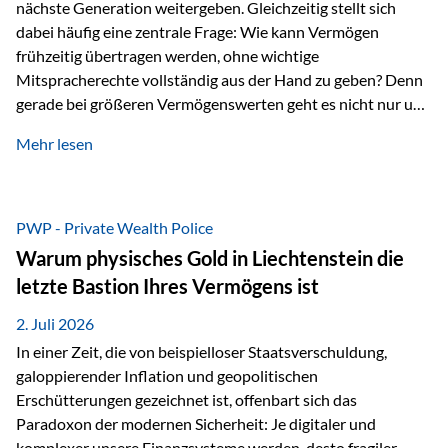
nächste Generation weitergeben. Gleichzeitig stellt sich
dabei häufig eine zentrale Frage: Wie kann Vermögen
frühzeitig übertragen werden, ohne wichtige
Mitspracherechte vollständig aus der Hand zu geben? Denn
gerade bei größeren Vermögenswerten geht es nicht nur um
die Frage der Übertragung. Es geht auch darum,
Mehr lesen
sicherzustellen, dass das Vermögen langfristig erhalten
bleibt und entsprechend der ursprünglichen Planung
verwendet wird. Ein Beispiel aus der Praxis Stellen Sie sich
folgende Situation vor: Ein Vater schenkt seiner Tochter
PWP - Private Wealth Police
einen Teil seines Vermögens. Einige Jahre später möchte die
Warum physisches Gold in Liechtenstein die
Tochter das Geld kurzfristig verwenden, um…
letzte Bastion Ihres Vermögens ist
2. Juli 2026
In einer Zeit, die von beispielloser Staatsverschuldung,
galoppierender Inflation und geopolitischen
Erschütterungen gezeichnet ist, offenbart sich das
Paradoxon der modernen Sicherheit: Je digitaler und
komplexer unsere Finanzsysteme werden, desto fragiler