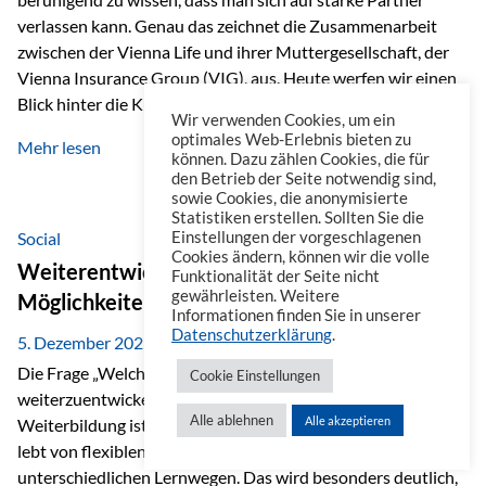
verlassen kann. Genau das zeichnet die Zusammenarbeit
zwischen der Vienna Life und ihrer Muttergesellschaft, der
Vienna Insurance Group (VIG), aus. Heute werfen wir einen
Blick hinter die Kulissen auf eine Unternehmensgruppe mit
Wir verwenden Cookies, um ein
beeindruckender Geschichte, gewachsenem Know-how und
optimales Web-Erlebnis bieten zu
Mehr lesen
einem stabilen Fundament. Ein starkes Netzwerk in ganz
können. Dazu zählen Cookies, die für
den Betrieb der Seite notwendig sind,
Europa Die Vienna Insurance Group ist die führende
sowie Cookies, die anonymisierte
Versicherungsgruppe in Zentral- und Osteuropa. Mit über
Statistiken erstellen. Sollten Sie die
50 Versicherungsgesellschaften in insgesamt 30 Ländern
Social
Einstellungen der vorgeschlagenen
Cookies ändern, können wir die volle
verbindet sie regionale Stärke mit internationaler
Weiterentwicklung im Berufsalltag: Welche
Funktionalität der Seite nicht
Kompetenz.
gewährleisten. Weitere
Möglichkeiten es gibt
Informationen finden Sie in unserer
Datenschutzerklärung
.
5. Dezember 2025
Die Frage „Welche Möglichkeiten gibt es, sich
Cookie Einstellungen
weiterzuentwickeln?“ lässt sich heute vielseitig beantworten.
Alle ablehnen
Alle akzeptieren
Weiterbildung ist längst kein starrer Prozess mehr, sondern
lebt von flexiblen Formaten, individuellen Bedürfnissen und
unterschiedlichen Lernwegen. Das wird besonders deutlich,