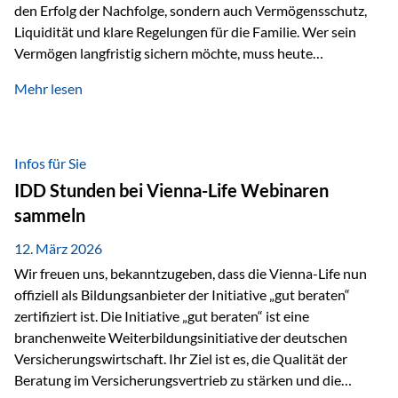
den Erfolg der Nachfolge, sondern auch Vermögensschutz,
Liquidität und klare Regelungen für die Familie. Wer sein
Vermögen langfristig sichern möchte, muss heute
international denken. Und genau hier setzt das Buch
Mehr lesen
„Erfolgsformel Liechtenstein“, herausgegeben und verfasst
von Rolf Klein, an – ein praxisnahes Nachschlagewerk, das
Vermögensnachfolge, Vermögensmanagement und
Vermögensschutz strategisch miteinander verbindet.
Infos für Sie
Warum klassische Nachfolgeplanung oft scheitert Viele
IDD Stunden bei Vienna-Life Webinaren
Vermögen werden erst im Todesfall übertragen. Das kann zu
sammeln
Problemen führen: Hohe Erbschaftsteuern Streitigkeiten
zwischen Erben Liquiditätsprobleme bei Immobilien…
12. März 2026
Wir freuen uns, bekanntzugeben, dass die Vienna-Life nun
offiziell als Bildungsanbieter der Initiative „gut beraten“
zertifiziert ist. Die Initiative „gut beraten“ ist eine
branchenweite Weiterbildungsinitiative der deutschen
Versicherungswirtschaft. Ihr Ziel ist es, die Qualität der
Beratung im Versicherungsvertrieb zu stärken und die