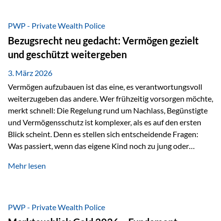
Das Problem: Laufende Besteuerung im Depot Im
Privatdepot fallen an: Abgeltungssteuer Fondsbesteuerung
PWP - Private Wealth Police
(Vorabpauschale, Teilfreistellung) Kein steuerlicher Abzug
Bezugsrecht neu gedacht: Vermögen gezielt
der Vermögensverwaltungs-Gebühren /
und geschützt weitergeben
Depotbankgebühren Jährliches Steuerreporting erforderlich
Zinsen, Dividenden und Kursgewinne werden laufend
3. März 2026
besteuert.
Vermögen aufzubauen ist das eine, es verantwortungsvoll
weiterzugeben das andere. Wer frühzeitig vorsorgen möchte,
merkt schnell: Die Regelung rund um Nachlass, Begünstigte
und Vermögensschutz ist komplexer, als es auf den ersten
Blick scheint. Denn es stellen sich entscheidende Fragen:
Was passiert, wenn das eigene Kind noch zu jung oder
unerfahren ist, um eine größere Summe sinnvoll zu
Mehr lesen
verwalten? Wie kann verhindert werden, dass Ex-Partner,
Gläubiger oder andere Dritte Zugriff auf das Vermögen
erhalten? Und wie lässt sich Vermögen klar und
unbürokratisch übertragen, ohne ausschließlich auf ein
PWP - Private Wealth Police
Testament angewiesen zu sein? Wenn klassische Lösungen