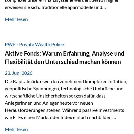
erweisen sie sich. Traditionelle Sparmodelle und
papierbasierte Anlagen, die über Jahrzehnte als
Mehr lesen
unumstößlich galten, versagen angesichts der expansiven
Geldpolitik der Zentralbanken. In diesem Umfeld stellt die
Rückbesinnung auf ein Jahrtausende altes Edelmetall keine
Nostalgie dar, sondern ist die modernste und strategisch
PWP - Private Wealth Police
klügste Antwort auf globale Instabilität. Physische Werte
Aktive Fonds: Warum Erfahrung, Analyse und
und der richtige Rechtsstandort sind heute keine bloße
Flexibilität den Unterschied machen können
Option mehr, sondern eine strategische Notwendigkeit. 1.
Der massive Aufwand hinter einem winzigen…
23. Juni 2026
Die Kapitalmärkte werden zunehmend komplexer. Inflation,
geopolitische Spannungen, technologische Umbrüche und
wirtschaftliche Unsicherheiten sorgen dafür, dass
Anlegerinnen und Anleger heute vor neuen
Herausforderungen stehen. Während passive Investments
wie ETFs einen Markt oder Index einfach nachbilden,
verfolgen aktiv gemanagte Fonds einen anderen Ansatz: Sie
Mehr lesen
setzen auf die Expertise erfahrener Fondsmanager, die