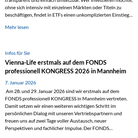
ohne sich intensiv mit einzelnen Märkten oder Titeln zu
beschäftigen, findet in ETFs einen unkomplizierten Einstieg
in den Kapitalmarkt. Aktiv gemanagte Fonds hingegen
Mehr lesen
werden häufig kritisch betrachtet. Sie gelten als teurer,
komplexer und weniger zeitgemäß. Doch greift diese
Einschätzung wirklich zu kurz? Ein differenzierter Blick zeigt:
Beide Ansätze haben ihre Berechtigung und ihre Stärken
Infos für Sie
entfalten sie oft gerade in Kombination. ETFs: Effizient, breit
Vienna-Life erstmals auf dem FONDS
gestreut und klar strukturiert…
professionell KONGRESS 2026 in Mannheim
7. Januar 2026
Am 28. und 29. Januar 2026 sind wir erstmals auf dem
FONDS professionell KONGRESS in Mannheim vertreten.
Damit setzen wir einen weiteren wichtigen Schritt im
persönlichen Dialog mit unseren Vertriebspartnern und
freuen uns auf zwei Tage voller Austausch, neuer
Perspektiven und fachlicher Impulse. Der FONDS
professionell KONGRESS zählt zu den wichtigsten