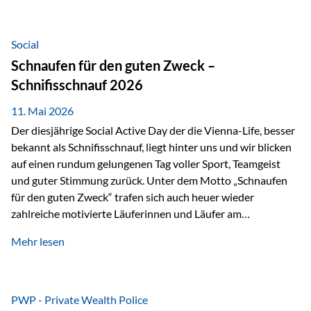
tatsächliche wirtschaftliche Entwicklung von Unternehmen
über viele Jahre hinweg. Als Teil der Produktauswahl
innerhalb der Private Wealth Police der Vienna-Life steht
Social
der Oculus Value Capital Fund für einen langfristig
Schnaufen für den guten Zweck –
orientierten Value-Investing-Ansatz mit Fokus auf
Schnifisschnauf 2026
fundamentale Unternehmensanalyse und nachhaltige
Wertentwicklung. Der Investmentansatz: Value Investing
11. Mai 2026
mit Weitblick Im Zentrum steht ein…
Der diesjährige Social Active Day der die Vienna-Life, besser
bekannt als Schnifisschnauf, liegt hinter uns und wir blicken
auf einen rundum gelungenen Tag voller Sport, Teamgeist
und guter Stimmung zurück. Unter dem Motto „Schnaufen
für den guten Zweck“ trafen sich auch heuer wieder
zahlreiche motivierte Läuferinnen und Läufer am
Dünserberg in Schnifis, um gemeinsam sportliche
Mehr lesen
Höchstleistungen für einen guten Zweck zu erbringen. Mit
grosser Freude dürfen wir verkünden, dass dabei
beeindruckende 14.000 Euro zugunsten des Schulheims
Mäder gesammelt werden konnten. Die anspruchsvolle
PWP - Private Wealth Police