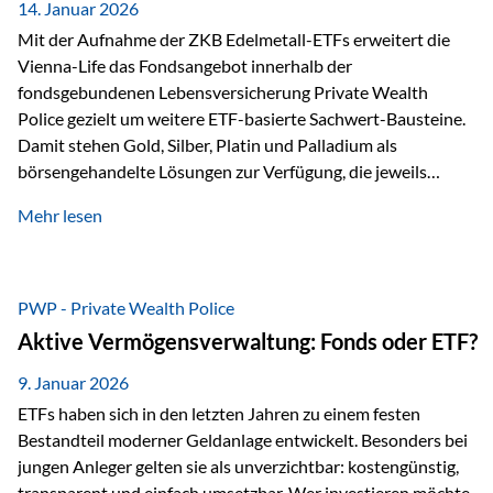
breit ab, ohne die…
14. Januar 2026
Mit der Aufnahme der ZKB Edelmetall-ETFs erweitert die
Vienna-Life das Fondsangebot innerhalb der
fondsgebundenen Lebensversicherung Private Wealth
Police gezielt um weitere ETF-basierte Sachwert-Bausteine.
Damit stehen Gold, Silber, Platin und Palladium als
börsengehandelte Lösungen zur Verfügung, die jeweils
physisch hinterlegte Edelmetalle abbilden. Der Fokus liegt
Mehr lesen
dabei nicht auf einzelnen Marktmeinungen, sondern auf
einer systematischen Portfoliologik: ETFs dienen als
transparente, effiziente Bausteine für Risikostreuung,
Inflationsrobustheit und Stabilisierung – eingebettet in eine
PWP - Private Wealth Police
liechtensteinische Versicherungsstruktur. Die
Aktive Vermögensverwaltung: Fonds oder ETF?
Sicherheitsarchitektur: Liechtenstein als Strukturprinzip Die
Private Wealth Police positioniert sich mit einer dreistufigen
9. Januar 2026
Sicherheitsarchitektur, die auf mehreren Ebenen ansetzt:
ETFs haben sich in den letzten Jahren zu einem festen
Stufe 1: Versicherer-Ebene • Versicherung mit…
Bestandteil moderner Geldanlage entwickelt. Besonders bei
jungen Anleger gelten sie als unverzichtbar: kostengünstig,
transparent und einfach umsetzbar. Wer investieren möchte,