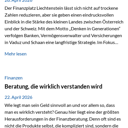
Der Finanzplatz Liechtenstein lässt sich nicht auf trockene
Zahlen reduzieren, aber sie geben einen eindrucksvollen
Einblick in die Stärke des kleinen Landes zwischen Österreich
und der Schweiz. Mit dem Motto „Denken in Generationen“
verfolgen Banken, Vermögensverwalter und Versicherungen
in Vaduz und Schaan eine langfristige Strategie. Im Fokus
stehen dabei vor allem: Qualität Stabilität internationaler
Mehr lesen
Marktzugang Liechtenstein hat sich in den letzten Jahren zu
einem wichtigen Drehpunkt für grenzüberschreitende
Finanzdienstleistungen entwickelt – und die aktuellsten
verfügbaren Kennzahlen (Stand Ende 2024, veröffentlicht
Finanzen
2025/2026)…
Beratung, die wirklich verstanden wird
22. April 2026
Wie legt man sein Geld sinnvoll an und vor allem so, dass
man es wirklich versteht? Genau hier liegt eine der größten
Herausforderungen in der Finanzberatung. Denn oft sind es
nicht die Produkte selbst, die kompliziert sind, sondern die