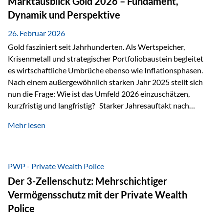
Marktausblick Gold 2026 – Fundament,
nicht ausreichen Traditionelle Nachlassregelungen stoßen
Dynamik und Perspektive
oft…
26. Februar 2026
Gold fasziniert seit Jahrhunderten. Als Wertspeicher,
Krisenmetall und strategischer Portfoliobaustein begleitet
es wirtschaftliche Umbrüche ebenso wie Inflationsphasen.
Nach einem außergewöhnlich starken Jahr 2025 stellt sich
nun die Frage: Wie ist das Umfeld 2026 einzuschätzen,
kurzfristig und langfristig? Starker Jahresauftakt nach
außergewöhnlichem Vorjahr Gold ist mit deutlicher
Mehr lesen
Dynamik in das Jahr 2026 gestartet. Zwischen dem
01.01.2026 und dem 31.01.2026 das Edelmetall: +12,8 % in
USD +11,7 % in EUR Durchschnitt über alle betrachteten
Währungen: +11,5 % Bereits 2025 war ein außergewöhnlich
PWP - Private Wealth Police
starkes Jahr: +64,4 % in USD Durchschnitt über alle
Der 3-Zellenschutz: Mehrschichtiger
Währungen: +56,6 % Langfristig zeigt sich ebenfalls ein
Vermögensschutz mit der Private Wealth
solides…
Police