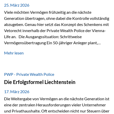
Besonders hervorzuheben ist hierbei Artikel 14 der
25. März 2026
liechtensteinischen Verfassung. Darin…
Viele möchten Vermögen frühzeitig an die nächste
Generation übertragen, ohne dabei die Kontrolle vollständig
abzugeben. Genau hier setzt das Konzept des Schenkens mit
Vetorecht innerhalb der Private Wealth Police der Vienna-
Life an. Die Ausgangssituation: Schrittweise
Vermögensübertragung Ein 50-jähriger Anleger plant,
seinem Kind Vermögen zu übertragen. Dabei soll nicht nur
Mehr lesen
der steuerliche Freibetrag optimal genutzt werden, sondern
auch sichergestellt sein, dass mit dem verschenken Geld
verantwortungsvoll umgegangen wird. Das Ziel:Eine
strukturierte, langfristige Vermögensübertragung, ohne die
PWP - Private Wealth Police
Kontrolle vollständig aus der Hand zu geben. Die Lösung:
Die Erfolgsformel Liechtenstein
Abschmelzung mit Vetorecht Die Umsetzung erfolgt über die
Private Wealth Police…
17. März 2026
Die Weitergabe von Vermögen an die nächste Generation ist
eine der zentralen Herausforderungen vieler Unternehmer
und Privathaushalte. Oft entscheiden nicht nur Steuern über