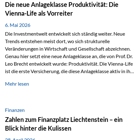
Strecke mit rund 4,8 Kilometern und 680 Höhenmetern
Die neue Anlageklasse Produktivität: Die
stellte die Teilnehmerinnen und Teilnehmer vor eine
Vienna-Life als Vorreiter
sportliche Herausforderung. Doch…
6. Mai 2026
Die Investmentwelt entwickelt sich ständig weiter. Neue
Trends entstehen meist dort, wo sich strukturelle
Veränderungen in Wirtschaft und Gesellschaft abzeichnen.
Genau hier setzt eine neue Anlageklasse an, die von Prof. Dr.
Leo Brecht entwickelt wurde: Produktivität. Die Vienna-Life
ist die erste Versicherung, die diese Anlageklasse aktiv in ihre
Lösung integriert und positioniert sich damit bewusst als
Mehr lesen
Vorreiter. Warum auf das Thema Produktivität setzen? Die
globalen Herausforderungen der Zeit, wie Inflation,
demografischer Wandel oder sinkendes
Wirtschaftswachstum, verändern die Spielregeln für
Finanzen
Investoren. Produktivität adressiert genau diese
Zahlen zum Finanzplatz Liechtenstein – ein
Herausforderungen, da wirtschaftliches Wachstum
Blick hinter die Kulissen
langfristig durch Produktivitätssteigerung entsteht, also
durch die Fähigkeit von Unternehmen, mehr…
28. April 2026