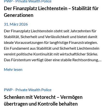
PWP - Private Wealth Police
heißt das:Diese Gelder gehören im Konkursfall nicht zur
Der Finanzplatz Liechtenstein – Stabilität für
allgemeinen Konkursmasse, sondern werden ausschließlich
Generationen
zur Erfüllung…
31. März 2026
Der Finanzplatz Liechtenstein steht seit Jahrzehnten für
Stabilität, Sicherheit und Verlässlichkeit und bietet damit
ideale Voraussetzungen für langfristige Finanzstrategien.
Ein Fundament aus Stabilität und Sicherheit Liechtenstein
vereint politische Kontinuität mit wirtschaftlicher Stärke.
Das Fürstentum verfügt über eine stabile Rechtsordnung,
die auf einer parlamentarischen Demokratie mit
Mehr lesen
monarchischen Elementen basiert. Diese Struktur schafft
nicht nur politische Stabilität, sondern auch eine
außergewöhnlich hohe Planungssicherheit für Investoren
und Unternehmen. Ein wesentliches Merkmal ist die
PWP - Private Wealth Police
Staatsfinanzierung: Liechtenstein weist keine
Schenken mit Vetorecht – Vermögen
Staatsschulden auf, und der Schutz der wirtschaftlichen
übertragen und Kontrolle behalten
Interessen der Bevölkerung ist in der Verfassung verankert.