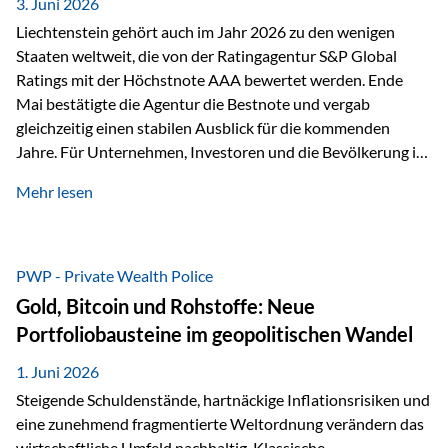
unseres Weges und unseres Anspruchs,…
3. Juni 2026
Liechtenstein gehört auch im Jahr 2026 zu den wenigen
Staaten weltweit, die von der Ratingagentur S&P Global
Ratings mit der Höchstnote AAA bewertet werden. Ende
Mai bestätigte die Agentur die Bestnote und vergab
gleichzeitig einen stabilen Ausblick für die kommenden
Jahre. Für Unternehmen, Investoren und die Bevölkerung ist
diese Einstufung ein wichtiges Signal. Sie unterstreicht die
Mehr lesen
finanzielle Stabilität des Landes sowie das Vertrauen
internationaler Märkte in den Wirtschafts- und
Finanzstandort Liechtenstein. Starker Wirtschaftsstandort
trotz Herausforderungen Die weltwirtschaftlichen
PWP - Private Wealth Police
Rahmenbedingungen bleiben anspruchsvoll. Geopolitische
Gold, Bitcoin und Rohstoffe: Neue
Unsicherheiten, eine verhaltene Investitionstätigkeit und
Portfoliobausteine im geopolitischen Wandel
eine schwächere Nachfrage in wichtigen Exportmärkten
beeinflussen auch die liechtensteinische Wirtschaft.
1. Juni 2026
Dennoch sieht…
Steigende Schuldenstände, hartnäckige Inflationsrisiken und
eine zunehmend fragmentierte Weltordnung verändern das
wirtschaftliche Umfeld nachhaltig. Klassische