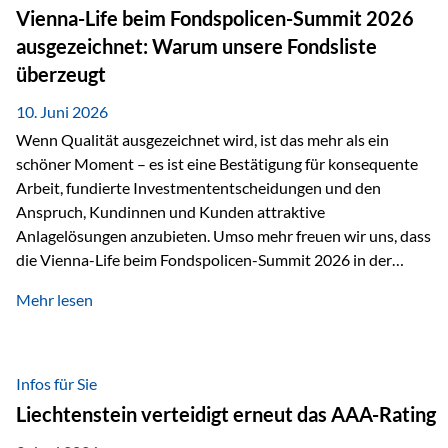
zahlreiche Zukunftstechnologien praktisch unverzichtbar.
Vienna-Life beim Fondspolicen-Summit 2026
Silber findet sich unter anderem in: Solarmodulen
ausgezeichnet: Warum unsere Fondsliste
Elektrofahrzeugen Halbleitern Smartphones und Tablets…
überzeugt
10. Juni 2026
Wenn Qualität ausgezeichnet wird, ist das mehr als ein
schöner Moment – es ist eine Bestätigung für konsequente
Arbeit, fundierte Investmententscheidungen und den
Anspruch, Kundinnen und Kunden attraktive
Anlagelösungen anzubieten. Umso mehr freuen wir uns, dass
die Vienna-Life beim Fondspolicen-Summit 2026 in der
Kategorie ETF/Passiv ausgezeichnet wurde. Grundlage
Mehr lesen
dieser Ehrung ist der renommierte Fondspolicenreport der
SAM – Smart Asset Management Service GmbH, bei dem
mehr als 20 Fondspolicen-Anbieter aus Investmentsicht
analysiert und verglichen wurden. Das Ergebnis: Die ETF-
Infos für Sie
Auswahl der Vienna-Life zählt zu den drei besten Angeboten
Liechtenstein verteidigt erneut das AAA-Rating
am Markt. Für uns ist diese Auszeichnung eine Bestätigung