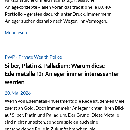
Anlagekonzepte – allen voran das traditionelle 60/40-
Portfolio – geraten dadurch unter Druck. Immer mehr
Anleger suchen deshalb nach Wegen, ihr Vermögen
langfristig gegen Kaufkraftverlust und geopolitische
Mehr lesen
Unsicherheit abzusichern. Genau hier rücken reale und
nicht-inflationierbare Werte wie Gold, Rohstoffe und
digitale Assets wieder in den Fokus. Gold gewinnt seine
monetäre Rolle zurück Gold erlebt derzeit eine
PWP - Private Wealth Police
bemerkenswerte Renaissance als monetärer Wertspeicher.
Silber, Platin & Palladium: Warum diese
Treiber sind Rekordkäufe der Zentralbanken, geopolitische
Edelmetalle für Anleger immer interessanter
Spannungen und ein schleichender Vertrauensverlust in
werden
ungedeckte Papierwährungen. Wie groß dieser
Vertrauensverlust ausfällt, zeigt ein nüchterner
20. Mai 2026
Langfristvergleich: Seit…
Wenn von Edelmetall-Investments die Rede ist, denken viele
zuerst an Gold. Doch immer mehr Anleger richten ihren Blick
auf Silber, Platin und Palladium. Der Grund: Diese Metalle
sind nicht nur selten, sondern spielen auch eine
entscheidende Rolle in Zukunftsbranchen wie