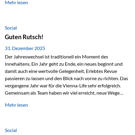
Mehr lesen
Branchentreffen für Finanz- und Versicherungsprofis im
deutschsprachigen Raum. Für uns bietet die Veranstaltung
die ideale Plattform, um aktuelle Themen rund um Vorsorge,
Vermögensstrukturierung und Nachfolgeplanung
Social
gemeinsam zu diskutieren. Persönlich für Sie vor Ort An
Guten Rutsch!
beiden Kongresstagen stehen Ihnen Maximilian
Fichtenbauer, Dirk…
31. Dezember 2025
Der Jahreswechsel ist traditionell ein Moment des
Innehaltens. Ein Jahr geht zu Ende, ein neues beginnt und
damit auch eine wertvolle Gelegenheit, Erlebtes Revue
passieren zu lassen und den Blick nach vorne zu richten. Das
vergangene Jahr war für die Vienna-Life sehr erfolgreich.
Gemeinsam als Team haben wir viel erreicht, neue Wege
beschritten und besondere Momente erlebt.
Mehr lesen
Veranstaltungen wie der Schnifisschnauf, aber auch unsere
Teamevents, vom Minigolf bis zur Weihnachtsfeier, haben
den Zusammenhalt gestärkt und gezeigt, wie wichtig ein
starkes Miteinander ist. Neben diesen gemeinsamen
Social