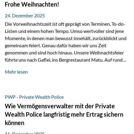
Erlebnissen konnten wir…
Frohe Weihnachten!
24. Dezember 2025
Die Vorweihnachtszeit ist oft geprägt von Terminen, To-do-
Listen und einem hohen Tempo. Umso wertvoller sind jene
Momente, in denen man bewusst innehält, zurückblickt und
gemeinsam feiert. Genau dafür haben wir uns Zeit
genommen und sind hoch hinaus. Unsere Weihnachtsfeier
führte uns nach Gaflei, ins Bergrestaurant Matu. Auf rund
1.500 Metern über dem Rheintal erwartete uns nicht nur ein
Mehr lesen
beeindruckendes Panorama, sondern auch etwas, das im
Alltag oft zu kurz kommt: Ruhe, Klarheit und echter
Weitblick, im wahrsten Sinne des Wortes. Inmitten
verschneiter Landschaft, bei feinem Essen, guter Musik und
PWP - Private Wealth Police
einer entspannten…
Wie Vermögensverwalter mit der Private
Wealth Police langfristig mehr Ertrag sichern
können
16. Dezember 2025