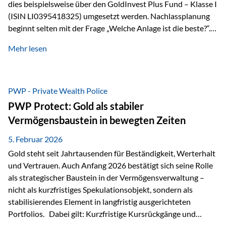
dies beispielsweise über den GoldInvest Plus Fund – Klasse I
(ISIN LI0395418325) umgesetzt werden. Nachlassplanung
beginnt selten mit der Frage „Welche Anlage ist die beste?“.
In der Praxis geht es zuerst um ganz andere Themen:Wer soll
Mehr lesen
was bekommen – wann – und in welcher Struktur?Und vor
allem: Wie lassen sich Streit, Liquiditätsengpässe oder
Notverkäufe vermeiden, wenn ein Todesfall eintritt? Gerade
bei größeren Vermögen ist das entscheidend.
PWP - Private Wealth Police
PWP Protect: Gold als stabiler
Vermögensbaustein in bewegten Zeiten
5. Februar 2026
Gold steht seit Jahrtausenden für Beständigkeit, Werterhalt
und Vertrauen. Auch Anfang 2026 bestätigt sich seine Rolle
als strategischer Baustein in der Vermögensverwaltung –
nicht als kurzfristiges Spekulationsobjekt, sondern als
stabilisierendes Element in langfristig ausgerichteten
Portfolios. Dabei gilt: Kurzfristige Kursrückgänge und
Schwankungen sind jederzeit möglich – insbesondere nach