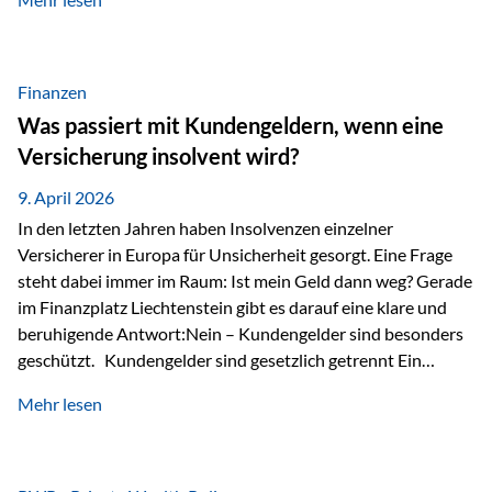
Modernes Value Investing als Grundlage Der
Investmentansatz von Estably basiert auf der
Weiterentwicklung des klassischen Value Investing. Im
Fokus stehen Unternehmen, deren Börsenkurs unter ihrem
Finanzen
inneren Wert liegt. Neben klassischen
Was passiert mit Kundengeldern, wenn eine
Bewertungskennzahlen werden auch qualitative Faktoren
Versicherung insolvent wird?
wie Geschäftsmodell, Wettbewerbsvorteile und
Managementqualität…
9. April 2026
In den letzten Jahren haben Insolvenzen einzelner
Versicherer in Europa für Unsicherheit gesorgt. Eine Frage
steht dabei immer im Raum: Ist mein Geld dann weg? Gerade
im Finanzplatz Liechtenstein gibt es darauf eine klare und
beruhigende Antwort:Nein – Kundengelder sind besonders
geschützt. Kundengelder sind gesetzlich getrennt Ein
zentraler Schutzmechanismus in Liechtenstein ist die
Mehr lesen
sogenannte Sondermasse. Das bedeutet:Die
Vermögenswerte, die zur Deckung der
Versicherungsverpflichtungen dienen, werden rechtlich vom
Vermögen der Versicherungsgesellschaft getrennt. Konkret