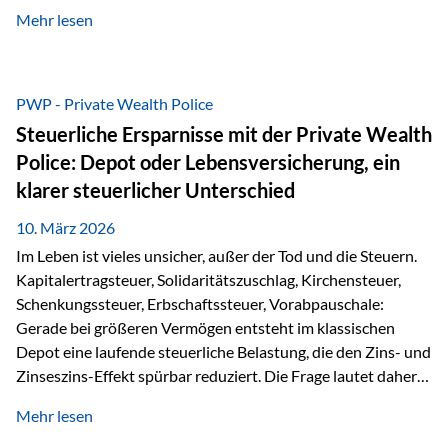
kontinuierliche Weiterbildung von vertrieblich tätigen
Mehr lesen
Personen transparent zu dokumentieren. Seit der
Umsetzung der EU-Versicherungsvertriebsrichtlinie besteht
eine gesetzliche Weiterbildungspflicht von mindestens 15
Stunden pro Jahr für vertrieblich tätige Personen in der
PWP - Private Wealth Police
Versicherungsbranche. Über die Weiterbildungsdatenbank
Steuerliche Ersparnisse mit der Private Wealth
von „gut beraten“ können absolvierte Bildungsmaßnahmen
Police: Depot oder Lebensversicherung, ein
zentral erfasst und dokumentiert werden. „gut beraten“
klarer steuerlicher Unterschied
zertifiziert Als zertifizierter Bildungsanbieter können unsere
Webinare nun für die…
10. März 2026
Im Leben ist vieles unsicher, außer der Tod und die Steuern.
Kapitalertragsteuer, Solidaritätszuschlag, Kirchensteuer,
Schenkungssteuer, Erbschaftssteuer, Vorabpauschale:
Gerade bei größeren Vermögen entsteht im klassischen
Depot eine laufende steuerliche Belastung, die den Zins- und
Zinseszins-Effekt spürbar reduziert. Die Frage lautet daher:
Wie kann Vermögen strukturiert werden, damit Steuern
Mehr lesen
nicht laufend Kapital entziehen – sondern möglichst lange im
System arbeiten? Hier setzt die Private Wealth Police an.