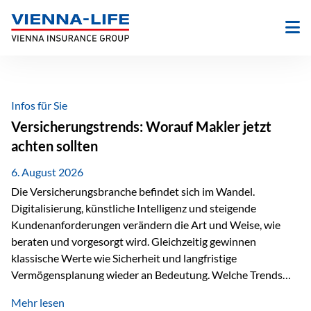
Zum
Inhalt
springen
Infos für Sie
Versicherungstrends: Worauf Makler jetzt
achten sollten
6. August 2026
Die Versicherungsbranche befindet sich im Wandel.
Digitalisierung, künstliche Intelligenz und steigende
Kundenanforderungen verändern die Art und Weise, wie
beraten und vorgesorgt wird. Gleichzeitig gewinnen
klassische Werte wie Sicherheit und langfristige
Vermögensplanung wieder an Bedeutung. Welche Trends
sollten Versicherungsmakler deshalb aktuell besonders im
Mehr lesen
Blick behalten? Digitalisierung und KI verändern die