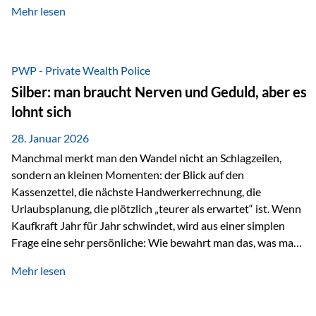
Mehr lesen
starken Anstiegen. Diese verändern jedoch nicht die
langfristige Funktion von Gold als Sachwert und
Diversifikationsinstrument. In einem Umfeld, das weiterhin
von geopolitischen Spannungen, einer stark ausgeweiteten
PWP - Private Wealth Police
Geldmenge sowie strukturellen Verschiebungen an den
Silber: man braucht Nerven und Geduld, aber es
Kapitalmärkten geprägt ist, bleibt Gold ein bewährter Anker.
lohnt sich
Nicht, weil…
28. Januar 2026
Manchmal merkt man den Wandel nicht an Schlagzeilen,
sondern an kleinen Momenten: der Blick auf den
Kassenzettel, die nächste Handwerkerrechnung, die
Urlaubsplanung, die plötzlich „teurer als erwartet“ ist. Wenn
Kaufkraft Jahr für Jahr schwindet, wird aus einer simplen
Frage eine sehr persönliche: Wie bewahrt man das, was man
sich aufgebaut hat? Genau dann wird es Zeit, sich
Mehr lesen
Sachwerten mit einer Investition in Sachwerte zu
beschäftigen; Nicht als Mode, sondern als Prinzip: Vermögen
soll nicht nur wachsen, sondern auch Substanz behalten –