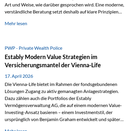
Art und Weise, wie darüber gesprochen wird. Eine moderne,
verständliche Beratung setzt deshalb auf klare Prinzipien
statt auf komplizierte Prognosen. Im Mittelpunkt stehen
Mehr lesen
fünf zentrale Faktoren: eine saubere Struktur, breite
Risikostreuung, Kosteneffizienz, steuerliche Optimierung
und ein wissenschaftlich fundierter Ansatz. Impulse zu
diesem Thema liefern unter anderem die praxisnahen
PWP - Private Wealth Police
Ansätze von Finanzexperte Klaus Rost, der seit vielen Jahren
Estably Modern Value Strategien im
für eine verständliche und…
Versicherungsmantel der Vienna-Life
17. April 2026
Die Vienna-Life bietet im Rahmen der fondsgebundenen
Lösungen Zugang zu aktiv gemanagten Anlagestrategien.
Dazu zählen auch die Portfolios der Estably
Vermögensverwaltung AG, die auf einem modernen Value-
Investing-Ansatz basieren – einem Investmentstil, der
ursprünglich von Benjamin Graham entwickelt und später
durch Investoren wie Warren Buffett weiter geprägt wurde.
Mehr lesen