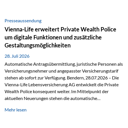
Beratung Digitale Prozesse und künstliche Intelligenz sind
längst Teil des Versicherungsalltags. Sie erleichtern
administrative Aufgaben, beschleunigen Abläufe und
Presseaussendung
schaffen mehr Zeit für das Wesentliche: die persönliche
Vienna-Life erweitert Private Wealth Police
Beratung. Gerade deshalb wird die individuelle Betreuung
um digitale Funktionen und zusätzliche
zum entscheidenden Erfolgsfaktor. Technologie kann
Gestaltungsmöglichkeiten
unterstützen, Vertrauen entsteht jedoch weiterhin im
persönlichen Gespräch. Bei der Vienna-Life reagieren…
28. Juli 2026
Automatische Antragsübermittlung, juristische Personen als
Versicherungsnehmer und angepasster Versicherungstarif
stehen ab sofort zur Verfügung. Bendern, 28.07.2026 – Die
Vienna-Life Lebensversicherung AG entwickelt die Private
Wealth Police konsequent weiter. Im Mittelpunkt der
aktuellen Neuerungen stehen die automatische
Antragsübermittlung, die Möglichkeit, juristische Personen
Mehr lesen
als Versicherungsnehmer einzusetzen, sowie eine
Überarbeitung des zugrundeliegenden Versicherungstarifes.
Durch die automatische Antragsübermittlung wird die