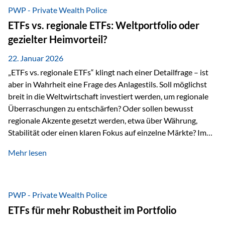
gerade dann, wenn Märkte nervös werden,…
PWP - Private Wealth Police
ETFs vs. regionale ETFs: Weltportfolio oder
gezielter Heimvorteil?
22. Januar 2026
„ETFs vs. regionale ETFs“ klingt nach einer Detailfrage – ist
aber in Wahrheit eine Frage des Anlagestils. Soll möglichst
breit in die Weltwirtschaft investiert werden, um regionale
Überraschungen zu entschärfen? Oder sollen bewusst
regionale Akzente gesetzt werden, etwa über Währung,
Stabilität oder einen klaren Fokus auf einzelne Märkte? Im
Rahmen der fondsgebundenen Lebensversicherung Private
Mehr lesen
Wealth Police der Vienna-Life lassen sich beide Ansätze
kombinieren. Der „Schutz“ im Portfolio entsteht dabei nicht
als Garantie, sondern als Zusammenspiel aus
Risikostreuung, Inflationsrobustheit und Stabilisierung. 1)
PWP - Private Wealth Police
Die Philosophiefrage: breit oder bewusst? Global investieren
ETFs für mehr Robustheit im Portfolio
bedeutet: Das Portfolio bildet die Weltmärkte möglichst