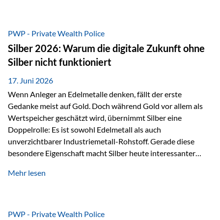
Chancen identifizieren, Risiken bewerten und Portfolios
gezielt steuern. Gerade in einem Umfeld, das von schnellen
Veränderungen geprägt ist, kann diese aktive
PWP - Private Wealth Police
Herangehensweise einen entscheidenden Mehrwert bieten.
Silber 2026: Warum die digitale Zukunft ohne
Was zeichnet aktive Fonds aus? Aktive Fonds verfolgen das
Silber nicht funktioniert
Ziel, nicht nur einen Markt abzubilden, sondern gezielt
Anlageentscheidungen zu treffen. Fondsmanager
17. Juni 2026
analysieren Unternehmen,…
Wenn Anleger an Edelmetalle denken, fällt der erste
Gedanke meist auf Gold. Doch während Gold vor allem als
Wertspeicher geschätzt wird, übernimmt Silber eine
Doppelrolle: Es ist sowohl Edelmetall als auch
unverzichtbarer Industriemetall-Rohstoff. Gerade diese
besondere Eigenschaft macht Silber heute interessanter
denn je. Denn die Welt wird nicht nur digitaler, sondern auch
Mehr lesen
elektrischer – und genau dort spielt Silber eine
entscheidende Rolle. Silber – das Metall der modernen
Wirtschaft Silber verfügt über die höchste elektrische
Leitfähigkeit aller Metalle. Diese Eigenschaft macht es für
PWP - Private Wealth Police