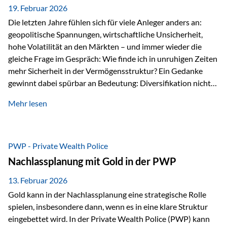
19. Februar 2026
Die letzten Jahre fühlen sich für viele Anleger anders an:
geopolitische Spannungen, wirtschaftliche Unsicherheit,
hohe Volatilität an den Märkten – und immer wieder die
gleiche Frage im Gespräch: Wie finde ich in unruhigen Zeiten
mehr Sicherheit in der Vermögensstruktur? Ein Gedanke
gewinnt dabei spürbar an Bedeutung: Diversifikation nicht
nur über Anlageklassen, sondern auch über Jurisdiktionen.
Mehr lesen
Wer Vermögen ausschließlich in einem Rechtsraum
organisiert, ist auch von dessen Rahmenbedingungen
besonders abhängig. Genau hier kann das Fürstentum
Liechtenstein eine Rolle spielen: außerhalb der EU, ohne
PWP - Private Wealth Police
Euro, mit einem eigenständigen Rechts- und Finanzplatz.
Nachlassplanung mit Gold in der PWP
Und genau an dieser Stelle setzt der 3-Zellenschutz an –…
13. Februar 2026
Gold kann in der Nachlassplanung eine strategische Rolle
spielen, insbesondere dann, wenn es in eine klare Struktur
eingebettet wird. In der Private Wealth Police (PWP) kann