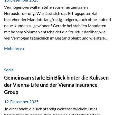
Vermögensverwalter stehen vor einer zentralen
Herausforderung: Wie lässt sich das Ertragspotenzial
bestehender Mandate langfristig steigern, auch ohne laufend
neue Kunden zu gewinnen? Gerade bei stabilen Mandaten
mit hohem Volumen entscheidet die Struktur darüber, wie
viel Vermögen tatsächlich im Bestand bleibt und wie stark
sich das Verwaltungsentgelt über die Jahre entwickelt. Ein
Mehr lesen
Beispiel verdeutlicht diese Wirkung besonders deutlich.
Wird ein Vermögen von 25 Millionen Euro über einen
Zeitraum von 20 Jahren verwaltet, ohne dass neue Kunden
hinzukommen, spielt nicht nur die Rendite eine Rolle. Auch
Social
steuerliche Effekte haben einen erheblichen Einfluss auf…
Gemeinsam stark: Ein Blick hinter die Kulissen
der Vienna-Life und der Vienna Insurance
Group
12. Dezember 2025
In einer Welt, die sich ständig weiterentwickelt, ist es
beruhigend zu wissen, dass man sich auf starke Partner