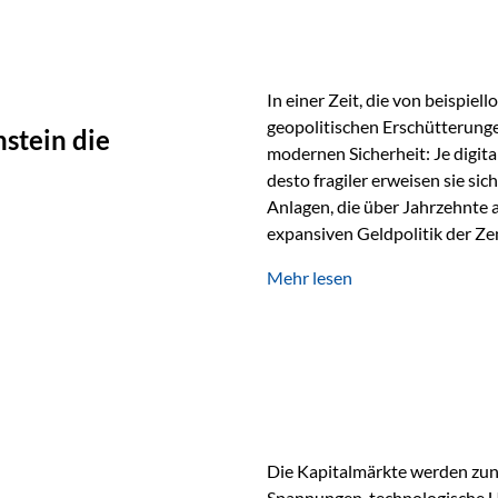
In einer Zeit, die von beispie
geopolitischen Erschütterunge
stein die
modernen Sicherheit: Je digit
desto fragiler erweisen sie sic
Anlagen, die über Jahrzehnte 
expansiven Geldpolitik der Zen
Rückbesinnung auf ein Jahrtaus
Mehr lesen
die modernste und strategisch 
Werte und der richtige Rechts
eine strategische Notwendigk
Die Kapitalmärkte werden zun
Spannungen, technologische U