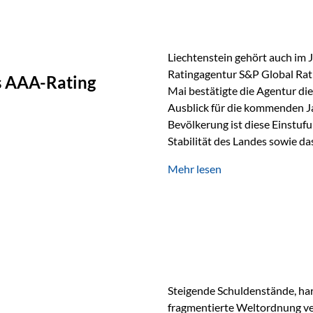
Liechtenstein gehört auch im 
Ratingagentur S&P Global Rat
as AAA-Rating
Mai bestätigte die Agentur die
Ausblick für die kommenden J
Bevölkerung ist diese Einstufun
Stabilität des Landes sowie da
und Finanzstandort Liechtenst
Mehr lesen
Herausforderungen Die weltw
anspruchsvoll. Geopolitische U
und eine schwächere Nachfrag
liechtensteinische Wirtschaft
Steigende Schuldenstände, har
fragmentierte Weltordnung ver