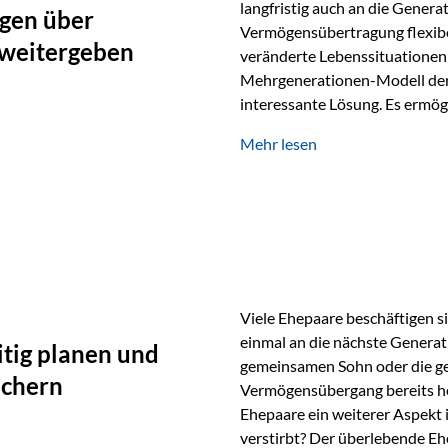
langfristig auch an die Genera
gen über
Vermögensübertragung flexibel
 weitergeben
veränderte Lebenssituationen 
Mehrgenerationen-Modell der 
interessante Lösung. Es ermög
generationenübergreifend zu s
Mehr lesen
Ausgangssituation Stellen Sie 
viele Jahre Vermögen aufgebau
eigenen Kindern, sondern lan
Viele Ehepaare beschäftigen si
einmal an die nächste Generat
tig planen und
gemeinsamen Sohn oder die ge
ichern
Vermögensübergang bereits heut
Ehepaare ein weiterer Aspekt 
verstirbt? Der überlebende Ehe