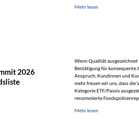
Silber verfügt über die höchste
Mehr lesen
Eigenschaft macht es für zahl
Silber findet sich unter ande
Smartphones und Tablets…
Wenn Qualität ausgezeichnet w
Bestätigung für konsequente 
ummit 2026
Anspruch, Kundinnen und Kun
sliste
mehr freuen wir uns, dass die
Kategorie ETF/Passiv ausgezei
renommierte Fondspolicenrep
GmbH, bei dem mehr als 20 Fo
Mehr lesen
und verglichen wurden. Das Er
drei besten Angeboten am Mark
unseres Weges und unseres A