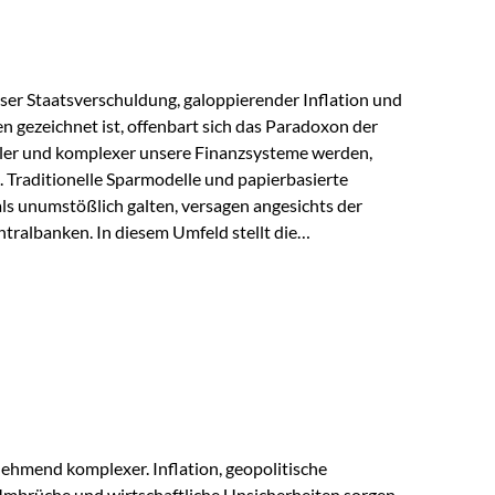
lloser Staatsverschuldung, galoppierender Inflation und
n gezeichnet ist, offenbart sich das Paradoxon der
aler und komplexer unsere Finanzsysteme werden,
h. Traditionelle Sparmodelle und papierbasierte
als unumstößlich galten, versagen angesichts der
tralbanken. In diesem Umfeld stellt die
ende altes Edelmetall keine Nostalgie dar, sondern ist
klügste Antwort auf globale Instabilität. Physische
standort sind heute keine bloße Option mehr, sondern
eit. 1. Der massive Aufwand hinter einem winzigen…
ehmend komplexer. Inflation, geopolitische
mbrüche und wirtschaftliche Unsicherheiten sorgen