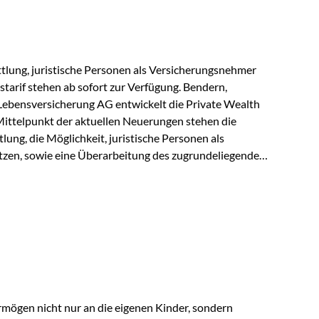
r Vienna-Life reagieren…
lung, juristische Personen als Versicherungsnehmer
tarif stehen ab sofort zur Verfügung. Bendern,
Lebensversicherung AG entwickelt die Private Wealth
Mittelpunkt der aktuellen Neuerungen stehen die
ung, die Möglichkeit, juristische Personen als
zen, sowie eine Überarbeitung des zugrundeliegenden
ie automatische Antragsübermittlung wird die
r deutlich effizienter gestaltet. Anträge werden direkt
ienbrüche reduziert und die weitere Bearbeitung
 auch juristische Personen, wie Kapitalgesellschaften
rungsnehmer eingesetzt werden. Damit erweitert die
hkeiten der Private Wealth Police insbesondere für…
rmögen nicht nur an die eigenen Kinder, sondern