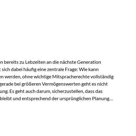
ngeschränkt über das gemeinsame Vermögen verfügen
ngssituation bietet die Private Wealth Police der
 Gestaltungsmöglichkeit. Die Ausgangssituation
piel vor: Ein…
 bereits zu Lebzeiten an die nächste Generation
t sich dabei häufig eine zentrale Frage: Wie kann
en werden, ohne wichtige Mitspracherechte vollständig
gerade bei größeren Vermögenswerten geht es nicht
ng. Es geht auch darum, sicherzustellen, dass das
 bleibt und entsprechend der ursprünglichen Planung
s der Praxis Stellen Sie sich folgende Situation vor:
er einen Teil seines Vermögens. Einige Jahre später
urzfristig verwenden, um…