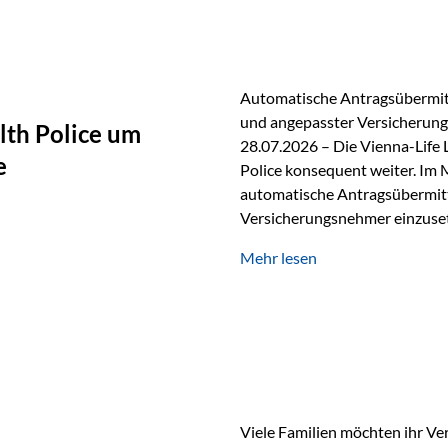
persönlichen Gespräch. Bei de
Automatische Antragsübermitt
und angepasster Versicherungs
lth Police um
28.07.2026 – Die Vienna-Life 
e
Police konsequent weiter. Im 
automatische Antragsübermittl
Versicherungsnehmer einzuset
Versicherungstarifes. Durch d
Mehr lesen
Abwicklung für Vertriebspartne
elektronisch übermittelt, Med
beschleunigt. Ab sofort können
oder Stiftungen, als Versiche
Vienna-Life die Einsatzmöglic
Viele Familien möchten ihr Ve