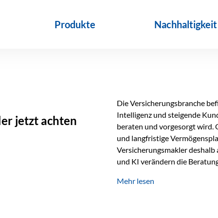
Produkte
Nachhaltigkeit
Die Versicherungsbranche befin
Intelligenz und steigende Ku
r jetzt achten
beraten und vorgesorgt wird. 
und langfristige Vermögenspl
Versicherungsmakler deshalb a
und KI verändern die Beratung 
längst Teil des Versicherungsal
Mehr lesen
beschleunigen Abläufe und sch
Beratung. Gerade deshalb wir
Erfolgsfaktor. Technologie ka