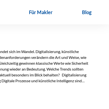
Für Makler
Blog
det sich im Wandel. Digitalisierung, künstliche
ndenanforderungen verändern die Art und Weise, wie
Gleichzeitig gewinnen klassische Werte wie Sicherheit
anung wieder an Bedeutung. Welche Trends sollten
ktuell besonders im Blick behalten? Digitalisierung
Digitale Prozesse und künstliche Intelligenz sind
ltags. Sie erleichtern administrative Aufgaben,
affen mehr Zeit für das Wesentliche: die persönliche
d die individuelle Betreuung zum entscheidenden
nn unterstützen, Vertrauen entsteht jedoch weiterhin im