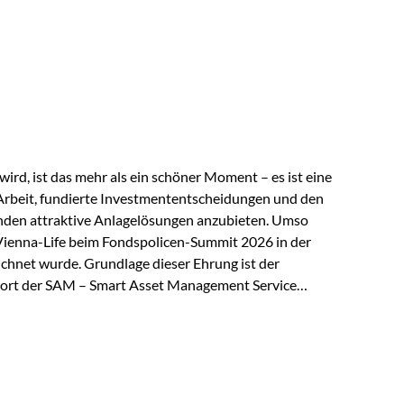
 elektrische Leitfähigkeit aller Metalle. Diese
reiche Zukunftstechnologien praktisch unverzichtbar.
rem in: Solarmodulen Elektrofahrzeugen Halbleitern
ird, ist das mehr als ein schöner Moment – es ist eine
Arbeit, fundierte Investmententscheidungen und den
den attraktive Anlagelösungen anzubieten. Umso
 Vienna-Life beim Fondspolicen-Summit 2026 in der
chnet wurde. Grundlage dieser Ehrung ist der
ort der SAM – Smart Asset Management Service
ndspolicen-Anbieter aus Investmentsicht analysiert
gebnis: Die ETF-Auswahl der Vienna-Life zählt zu den
t. Für uns ist diese Auszeichnung eine Bestätigung
nspruchs,…