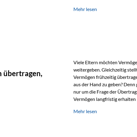
unabhängig bleiben und unei
Mehr lesen
können. Genau für diese Ausga
Vienna-Life eine durchdachte
Stellen Sie sich folgendes Beis
Viele Eltern möchten Vermögen
weitergeben. Gleichzeitig stell
 übertragen,
Vermögen frühzeitig übertrag
aus der Hand zu geben? Denn 
nur um die Frage der Übertragu
Vermögen langfristig erhalten
verwendet wird. Ein Beispiel au
Mehr lesen
Ein Vater schenkt seiner Tocht
möchte die Tochter das Geld k