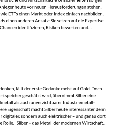
 Anleger heute vor neuen Herausforderungen stehen.
wie ETFs einen Markt oder Index einfach nachbilden,
ds einen anderen Ansatz: Sie setzen auf die Expertise
Chancen identifizieren, Risiken bewerten und
erade in einem Umfeld, das von schnellen Veränderungen
ve Herangehensweise einen entscheidenden Mehrwert
nds aus? Aktive Fonds verfolgen das Ziel, nicht nur
rn gezielt Anlageentscheidungen zu treffen.
nternehmen,…
enken, fällt der erste Gedanke meist auf Gold. Doch
rtspeicher geschätzt wird, übernimmt Silber eine
lmetall als auch unverzichtbarer Industriemetall-
ere Eigenschaft macht Silber heute interessanter denn
ur digitaler, sondern auch elektrischer – und genau dort
de Rolle. Silber – das Metall der modernen Wirtschaft