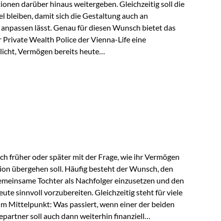
tionen darüber hinaus weitergeben. Gleichzeitig soll die
 bleiben, damit sich die Gestaltung auch an
anpassen lässt. Genau für diesen Wunsch bietet das
Private Wealth Police der Vienna-Life eine
licht, Vermögen bereits heute
trukturieren und dennoch flexibel zu bleiben. Die
sich folgende Familie vor: Die Großeltern haben über
t. Ihr Wunsch ist es, dieses Vermögen nicht nur den
gfristig auch den Enkeln zukommen zu…
ch früher oder später mit der Frage, wie ihr Vermögen
ion übergehen soll. Häufig besteht der Wunsch, den
meinsame Tochter als Nachfolger einzusetzen und den
e sinnvoll vorzubereiten. Gleichzeitig steht für viele
im Mittelpunkt: Was passiert, wenn einer der beiden
partner soll auch dann weiterhin finanziell