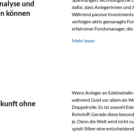
nalyse und
dafür, dass Anlegerinnen und
en können
Während passive Investments 
verfolgen aktiv gemanagte Fon
erfahrener Fondsmanager, die 
Portfolios gezielt steuern. G
Mehr lesen
geprägt ist, kann diese akti
bieten. Was zeichnet aktive Fo
einen Markt abzubilden, sonde
Fondsmanager analysieren U
Wenn Anleger an Edelmetalle d
während Gold vor allem als We
ukunft ohne
Doppelrolle: Es ist sowohl Ede
Rohstoff. Gerade diese besond
je. Denn die Welt wird nicht n
spielt Silber eine entscheiden