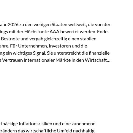
Jahr 2026 zu den wenigen Staaten weltweit, die von der
ings mit der Höchstnote AAA bewertet werden. Ende
 Bestnote und vergab gleichzeitig einen stabilen
ahre. Für Unternehmen, Investoren und die
g ein wichtiges Signal. Sie unterstreicht die finanzielle
s Vertrauen internationaler Märkte in den Wirtschafts-
ein. Starker Wirtschaftsstandort trotz
irtschaftlichen Rahmenbedingungen bleiben
nsicherheiten, eine verhaltene Investitionstätigkeit
e in wichtigen Exportmärkten beeinflussen auch die
. Dennoch sieht…
tnäckige Inflationsrisiken und eine zunehmend
ändern das wirtschaftliche Umfeld nachhaltig.