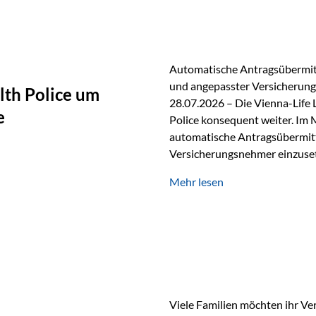
persönlichen Gespräch. Bei de
Automatische Antragsübermitt
und angepasster Versicherungs
lth Police um
28.07.2026 – Die Vienna-Life 
e
Police konsequent weiter. Im 
automatische Antragsübermittl
Versicherungsnehmer einzuset
Versicherungstarifes. Durch d
Mehr lesen
Abwicklung für Vertriebspartne
elektronisch übermittelt, Med
beschleunigt. Ab sofort können
oder Stiftungen, als Versiche
Vienna-Life die Einsatzmöglic
Viele Familien möchten ihr Ve