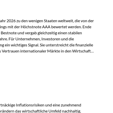
Jahr 2026 zu den wenigen Staaten weltweit, die von der
ings mit der Höchstnote AAA bewertet werden. Ende
 Bestnote und vergab gleichzeitig einen stabilen
ahre. Für Unternehmen, Investoren und die
g ein wichtiges Signal. Sie unterstreicht die finanzielle
s Vertrauen internationaler Märkte in den Wirtschafts-
ein. Starker Wirtschaftsstandort trotz
irtschaftlichen Rahmenbedingungen bleiben
nsicherheiten, eine verhaltene Investitionstätigkeit
e in wichtigen Exportmärkten beeinflussen auch die
. Dennoch sieht…
tnäckige Inflationsrisiken und eine zunehmend
ändern das wirtschaftliche Umfeld nachhaltig.