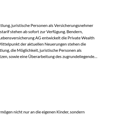
r Vienna-Life reagieren…
lung, juristische Personen als Versicherungsnehmer
tarif stehen ab sofort zur Verfügung. Bendern,
Lebensversicherung AG entwickelt die Private Wealth
Mittelpunkt der aktuellen Neuerungen stehen die
ung, die Möglichkeit, juristische Personen als
zen, sowie eine Überarbeitung des zugrundeliegenden
ie automatische Antragsübermittlung wird die
r deutlich effizienter gestaltet. Anträge werden direkt
ienbrüche reduziert und die weitere Bearbeitung
 auch juristische Personen, wie Kapitalgesellschaften
rungsnehmer eingesetzt werden. Damit erweitert die
hkeiten der Private Wealth Police insbesondere für…
rmögen nicht nur an die eigenen Kinder, sondern