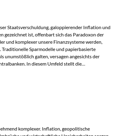
lloser Staatsverschuldung, galoppierender Inflation und
n gezeichnet ist, offenbart sich das Paradoxon der
aler und komplexer unsere Finanzsysteme werden,
h. Traditionelle Sparmodelle und papierbasierte
als unumstößlich galten, versagen angesichts der
tralbanken. In diesem Umfeld stellt die
ende altes Edelmetall keine Nostalgie dar, sondern ist
klügste Antwort auf globale Instabilität. Physische
standort sind heute keine bloße Option mehr, sondern
eit. 1. Der massive Aufwand hinter einem winzigen…
ehmend komplexer. Inflation, geopolitische
mbrüche und wirtschaftliche Unsicherheiten sorgen