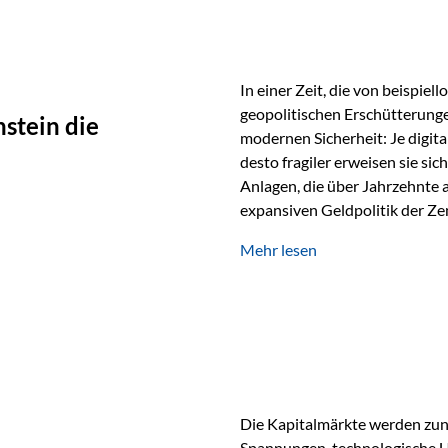
In einer Zeit, die von beispie
geopolitischen Erschütterunge
stein die
modernen Sicherheit: Je digit
desto fragiler erweisen sie sic
Anlagen, die über Jahrzehnte 
expansiven Geldpolitik der Zen
Rückbesinnung auf ein Jahrtaus
Mehr lesen
die modernste und strategisch 
Werte und der richtige Rechts
eine strategische Notwendigk
Die Kapitalmärkte werden zun
Spannungen, technologische U