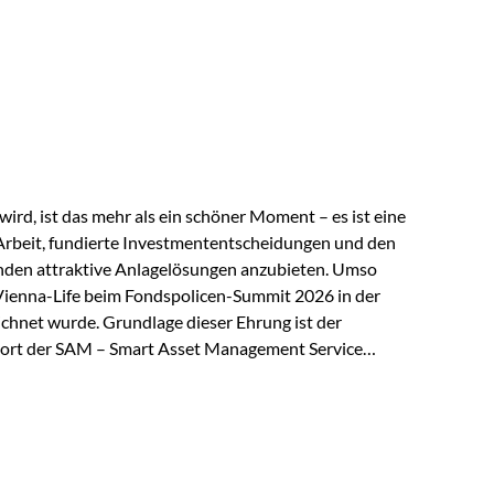
 elektrische Leitfähigkeit aller Metalle. Diese
reiche Zukunftstechnologien praktisch unverzichtbar.
rem in: Solarmodulen Elektrofahrzeugen Halbleitern
ird, ist das mehr als ein schöner Moment – es ist eine
Arbeit, fundierte Investmententscheidungen und den
den attraktive Anlagelösungen anzubieten. Umso
 Vienna-Life beim Fondspolicen-Summit 2026 in der
chnet wurde. Grundlage dieser Ehrung ist der
ort der SAM – Smart Asset Management Service
ndspolicen-Anbieter aus Investmentsicht analysiert
gebnis: Die ETF-Auswahl der Vienna-Life zählt zu den
t. Für uns ist diese Auszeichnung eine Bestätigung
nspruchs,…