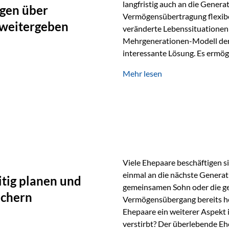
langfristig auch an die Genera
gen über
Vermögensübertragung flexibel
 weitergeben
veränderte Lebenssituationen 
Mehrgenerationen-Modell der 
interessante Lösung. Es ermög
generationenübergreifend zu s
Mehr lesen
Ausgangssituation Stellen Sie 
viele Jahre Vermögen aufgebau
eigenen Kindern, sondern lan
Viele Ehepaare beschäftigen si
einmal an die nächste Generat
tig planen und
gemeinsamen Sohn oder die ge
ichern
Vermögensübergang bereits heut
Ehepaare ein weiterer Aspekt 
verstirbt? Der überlebende Ehe