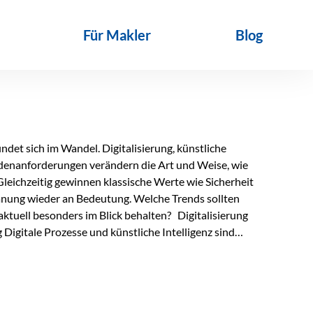
Für Makler
Blog
det sich im Wandel. Digitalisierung, künstliche
ndenanforderungen verändern die Art und Weise, wie
Gleichzeitig gewinnen klassische Werte wie Sicherheit
anung wieder an Bedeutung. Welche Trends sollten
ktuell besonders im Blick behalten? Digitalisierung
Digitale Prozesse und künstliche Intelligenz sind
ltags. Sie erleichtern administrative Aufgaben,
affen mehr Zeit für das Wesentliche: die persönliche
d die individuelle Betreuung zum entscheidenden
nn unterstützen, Vertrauen entsteht jedoch weiterhin im