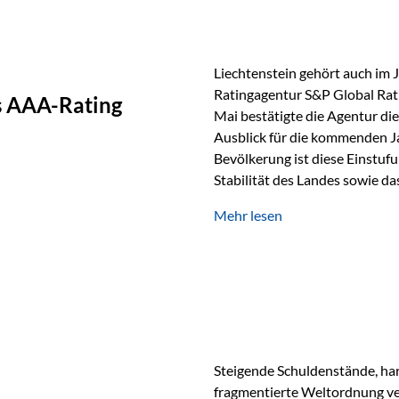
Liechtenstein gehört auch im 
Ratingagentur S&P Global Rat
as AAA-Rating
Mai bestätigte die Agentur die
Ausblick für die kommenden J
Bevölkerung ist diese Einstufun
Stabilität des Landes sowie da
und Finanzstandort Liechtenst
Mehr lesen
Herausforderungen Die weltw
anspruchsvoll. Geopolitische U
und eine schwächere Nachfrag
liechtensteinische Wirtschaft
Steigende Schuldenstände, har
fragmentierte Weltordnung ver