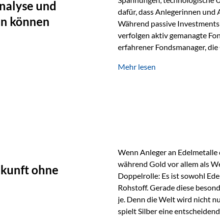
nalyse und
dafür, dass Anlegerinnen und
en können
Während passive Investments 
verfolgen aktiv gemanagte Fon
erfahrener Fondsmanager, die 
Portfolios gezielt steuern. G
Mehr lesen
geprägt ist, kann diese akti
bieten. Was zeichnet aktive Fo
einen Markt abzubilden, sonde
Fondsmanager analysieren U
Wenn Anleger an Edelmetalle d
während Gold vor allem als We
ukunft ohne
Doppelrolle: Es ist sowohl Ede
Rohstoff. Gerade diese besond
je. Denn die Welt wird nicht n
spielt Silber eine entscheiden