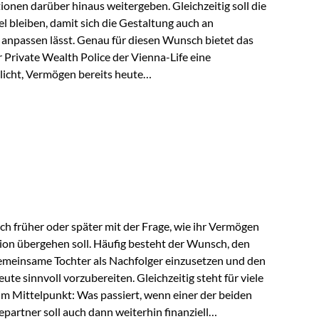
tionen darüber hinaus weitergeben. Gleichzeitig soll die
 bleiben, damit sich die Gestaltung auch an
anpassen lässt. Genau für diesen Wunsch bietet das
Private Wealth Police der Vienna-Life eine
licht, Vermögen bereits heute
trukturieren und dennoch flexibel zu bleiben. Die
sich folgende Familie vor: Die Großeltern haben über
t. Ihr Wunsch ist es, dieses Vermögen nicht nur den
gfristig auch den Enkeln zukommen zu…
ch früher oder später mit der Frage, wie ihr Vermögen
ion übergehen soll. Häufig besteht der Wunsch, den
meinsame Tochter als Nachfolger einzusetzen und den
e sinnvoll vorzubereiten. Gleichzeitig steht für viele
im Mittelpunkt: Was passiert, wenn einer der beiden
partner soll auch dann weiterhin finanziell