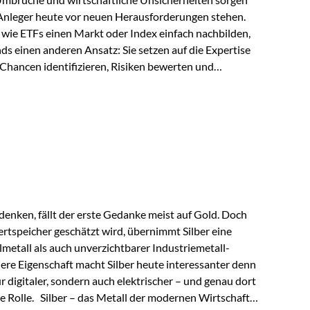
 Anleger heute vor neuen Herausforderungen stehen.
wie ETFs einen Markt oder Index einfach nachbilden,
ds einen anderen Ansatz: Sie setzen auf die Expertise
Chancen identifizieren, Risiken bewerten und
erade in einem Umfeld, das von schnellen Veränderungen
ve Herangehensweise einen entscheidenden Mehrwert
nds aus? Aktive Fonds verfolgen das Ziel, nicht nur
rn gezielt Anlageentscheidungen zu treffen.
nternehmen,…
enken, fällt der erste Gedanke meist auf Gold. Doch
rtspeicher geschätzt wird, übernimmt Silber eine
lmetall als auch unverzichtbarer Industriemetall-
ere Eigenschaft macht Silber heute interessanter denn
ur digitaler, sondern auch elektrischer – und genau dort
de Rolle. Silber – das Metall der modernen Wirtschaft