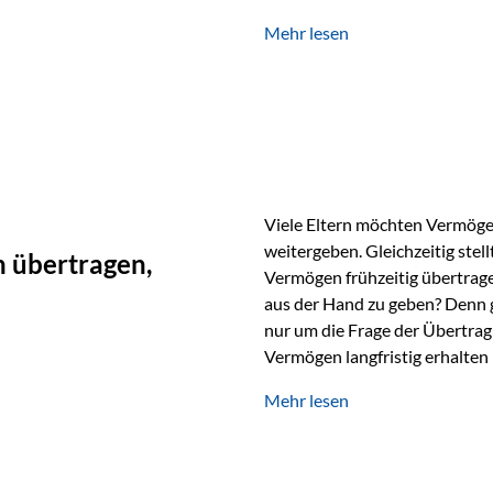
unabhängig bleiben und unei
Mehr lesen
können. Genau für diese Ausga
Vienna-Life eine durchdachte
Stellen Sie sich folgendes Beis
Viele Eltern möchten Vermögen
weitergeben. Gleichzeitig stell
 übertragen,
Vermögen frühzeitig übertrag
aus der Hand zu geben? Denn 
nur um die Frage der Übertragu
Vermögen langfristig erhalten
verwendet wird. Ein Beispiel au
Mehr lesen
Ein Vater schenkt seiner Tocht
möchte die Tochter das Geld k