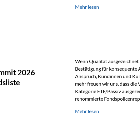
Silber verfügt über die höchste
Mehr lesen
Eigenschaft macht es für zahl
Silber findet sich unter ande
Smartphones und Tablets…
Wenn Qualität ausgezeichnet w
Bestätigung für konsequente 
ummit 2026
Anspruch, Kundinnen und Kun
sliste
mehr freuen wir uns, dass die
Kategorie ETF/Passiv ausgezei
renommierte Fondspolicenrep
GmbH, bei dem mehr als 20 Fo
Mehr lesen
und verglichen wurden. Das Er
drei besten Angeboten am Mark
unseres Weges und unseres A