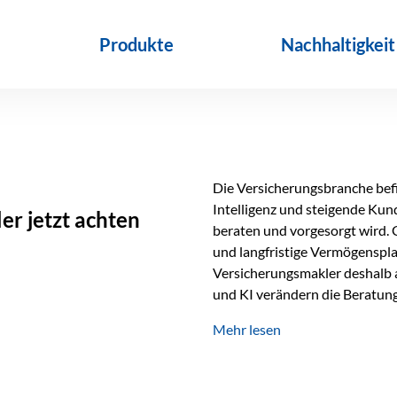
Produkte
Nachhaltigkeit
Die Versicherungsbranche befin
Intelligenz und steigende Ku
r jetzt achten
beraten und vorgesorgt wird. 
und langfristige Vermögenspl
Versicherungsmakler deshalb a
und KI verändern die Beratung 
längst Teil des Versicherungsal
Mehr lesen
beschleunigen Abläufe und sch
Beratung. Gerade deshalb wir
Erfolgsfaktor. Technologie ka