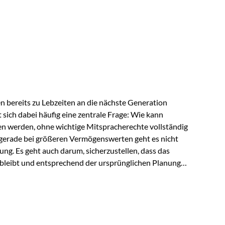
ngeschränkt über das gemeinsame Vermögen verfügen
ngssituation bietet die Private Wealth Police der
 Gestaltungsmöglichkeit. Die Ausgangssituation
piel vor: Ein…
 bereits zu Lebzeiten an die nächste Generation
t sich dabei häufig eine zentrale Frage: Wie kann
en werden, ohne wichtige Mitspracherechte vollständig
gerade bei größeren Vermögenswerten geht es nicht
ng. Es geht auch darum, sicherzustellen, dass das
 bleibt und entsprechend der ursprünglichen Planung
s der Praxis Stellen Sie sich folgende Situation vor:
er einen Teil seines Vermögens. Einige Jahre später
urzfristig verwenden, um…