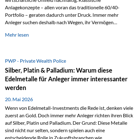
Anlagekonzepte – allen voran das traditionelle 60/40-
Portfolio – geraten dadurch unter Druck. Immer mehr
Anleger suchen deshalb nach Wegen, ihr Vermögen
langfristig gegen Kaufkraftverlust und geopolitische
Mehr lesen
Unsicherheit abzusichern. Genau hier rücken reale und
nicht-inflationierbare Werte wie Gold, Rohstoffe und
digitale Assets wieder in den Fokus. Gold gewinnt seine
monetäre Rolle zurück Gold erlebt derzeit eine
PWP - Private Wealth Police
bemerkenswerte Renaissance als monetärer Wertspeicher.
Silber, Platin & Palladium: Warum diese
Treiber sind Rekordkäufe der Zentralbanken, geopolitische
Edelmetalle für Anleger immer interessanter
Spannungen und ein schleichender Vertrauensverlust in
werden
ungedeckte Papierwährungen. Wie groß dieser
Vertrauensverlust ausfällt, zeigt ein nüchterner
20. Mai 2026
Langfristvergleich: Seit…
Wenn von Edelmetall-Investments die Rede ist, denken viele
zuerst an Gold. Doch immer mehr Anleger richten ihren Blick
auf Silber, Platin und Palladium. Der Grund: Diese Metalle
sind nicht nur selten, sondern spielen auch eine
entscheidende Rolle in Zukunftsbranchen wie