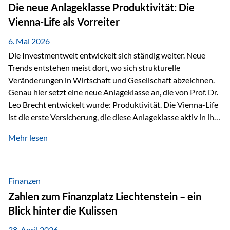
Strecke mit rund 4,8 Kilometern und 680 Höhenmetern
Die neue Anlageklasse Produktivität: Die
stellte die Teilnehmerinnen und Teilnehmer vor eine
Vienna-Life als Vorreiter
sportliche Herausforderung. Doch…
6. Mai 2026
Die Investmentwelt entwickelt sich ständig weiter. Neue
Trends entstehen meist dort, wo sich strukturelle
Veränderungen in Wirtschaft und Gesellschaft abzeichnen.
Genau hier setzt eine neue Anlageklasse an, die von Prof. Dr.
Leo Brecht entwickelt wurde: Produktivität. Die Vienna-Life
ist die erste Versicherung, die diese Anlageklasse aktiv in ihre
Lösung integriert und positioniert sich damit bewusst als
Mehr lesen
Vorreiter. Warum auf das Thema Produktivität setzen? Die
globalen Herausforderungen der Zeit, wie Inflation,
demografischer Wandel oder sinkendes
Wirtschaftswachstum, verändern die Spielregeln für
Finanzen
Investoren. Produktivität adressiert genau diese
Zahlen zum Finanzplatz Liechtenstein – ein
Herausforderungen, da wirtschaftliches Wachstum
Blick hinter die Kulissen
langfristig durch Produktivitätssteigerung entsteht, also
durch die Fähigkeit von Unternehmen, mehr…
28. April 2026