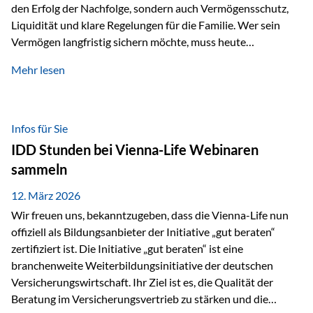
den Erfolg der Nachfolge, sondern auch Vermögensschutz,
Liquidität und klare Regelungen für die Familie. Wer sein
Vermögen langfristig sichern möchte, muss heute
international denken. Und genau hier setzt das Buch
Mehr lesen
„Erfolgsformel Liechtenstein“, herausgegeben und verfasst
von Rolf Klein, an – ein praxisnahes Nachschlagewerk, das
Vermögensnachfolge, Vermögensmanagement und
Vermögensschutz strategisch miteinander verbindet.
Infos für Sie
Warum klassische Nachfolgeplanung oft scheitert Viele
IDD Stunden bei Vienna-Life Webinaren
Vermögen werden erst im Todesfall übertragen. Das kann zu
sammeln
Problemen führen: Hohe Erbschaftsteuern Streitigkeiten
zwischen Erben Liquiditätsprobleme bei Immobilien…
12. März 2026
Wir freuen uns, bekanntzugeben, dass die Vienna-Life nun
offiziell als Bildungsanbieter der Initiative „gut beraten“
zertifiziert ist. Die Initiative „gut beraten“ ist eine
branchenweite Weiterbildungsinitiative der deutschen
Versicherungswirtschaft. Ihr Ziel ist es, die Qualität der
Beratung im Versicherungsvertrieb zu stärken und die