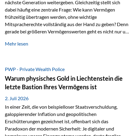
nächste Generation weitergeben. Gleichzeitig stellt sich
dabei häufig eine zentrale Frage: Wie kann Vermögen
frühzeitig übertragen werden, ohne wichtige
Mitspracherechte vollständig aus der Hand zu geben? Denn
gerade bei größeren Vermögenswerten geht es nicht nur um
die Frage der Übertragung. Es geht auch darum,
Mehr lesen
sicherzustellen, dass das Vermögen langfristig erhalten
bleibt und entsprechend der ursprünglichen Planung
verwendet wird. Ein Beispiel aus der Praxis Stellen Sie sich
folgende Situation vor: Ein Vater schenkt seiner Tochter
PWP - Private Wealth Police
einen Teil seines Vermögens. Einige Jahre später möchte die
Warum physisches Gold in Liechtenstein die
Tochter das Geld kurzfristig verwenden, um…
letzte Bastion Ihres Vermögens ist
2. Juli 2026
In einer Zeit, die von beispielloser Staatsverschuldung,
galoppierender Inflation und geopolitischen
Erschütterungen gezeichnet ist, offenbart sich das
Paradoxon der modernen Sicherheit: Je digitaler und
komplexer unsere Finanzsysteme werden, desto fragiler