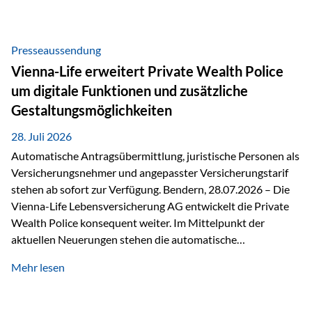
Beratung Digitale Prozesse und künstliche Intelligenz sind
längst Teil des Versicherungsalltags. Sie erleichtern
administrative Aufgaben, beschleunigen Abläufe und
Presseaussendung
schaffen mehr Zeit für das Wesentliche: die persönliche
Vienna-Life erweitert Private Wealth Police
Beratung. Gerade deshalb wird die individuelle Betreuung
um digitale Funktionen und zusätzliche
zum entscheidenden Erfolgsfaktor. Technologie kann
Gestaltungsmöglichkeiten
unterstützen, Vertrauen entsteht jedoch weiterhin im
persönlichen Gespräch. Bei der Vienna-Life reagieren…
28. Juli 2026
Automatische Antragsübermittlung, juristische Personen als
Versicherungsnehmer und angepasster Versicherungstarif
stehen ab sofort zur Verfügung. Bendern, 28.07.2026 – Die
Vienna-Life Lebensversicherung AG entwickelt die Private
Wealth Police konsequent weiter. Im Mittelpunkt der
aktuellen Neuerungen stehen die automatische
Antragsübermittlung, die Möglichkeit, juristische Personen
Mehr lesen
als Versicherungsnehmer einzusetzen, sowie eine
Überarbeitung des zugrundeliegenden Versicherungstarifes.
Durch die automatische Antragsübermittlung wird die