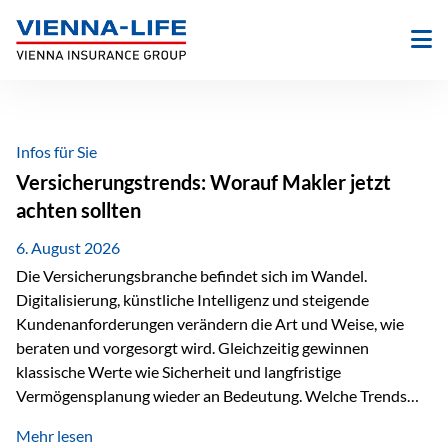
Zum
Inhalt
springen
Infos für Sie
Versicherungstrends: Worauf Makler jetzt
achten sollten
6. August 2026
Die Versicherungsbranche befindet sich im Wandel.
Digitalisierung, künstliche Intelligenz und steigende
Kundenanforderungen verändern die Art und Weise, wie
beraten und vorgesorgt wird. Gleichzeitig gewinnen
klassische Werte wie Sicherheit und langfristige
Vermögensplanung wieder an Bedeutung. Welche Trends
sollten Versicherungsmakler deshalb aktuell besonders im
Mehr lesen
Blick behalten? Digitalisierung und KI verändern die