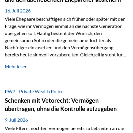
Kindern, sondern langfristig auch den Enkeln zukommen zu…
16. Juli 2026
Viele Ehepaare beschäftigen sich früher oder später mit der
Frage, wie ihr Vermögen einmal an die nächste Generation
übergehen soll. Häufig besteht der Wunsch, den
gemeinsamen Sohn oder die gemeinsame Tochter als
Nachfolger einzusetzen und den Vermögensübergang
bereits heute sinnvoll vorzubereiten. Gleichzeitig steht für
viele Ehepaare ein weiterer Aspekt im Mittelpunkt: Was
Mehr lesen
passiert, wenn einer der beiden verstirbt? Der überlebende
Ehepartner soll auch dann weiterhin finanziell unabhängig
bleiben und uneingeschränkt über das gemeinsame
Vermögen verfügen können. Genau für diese
PWP - Private Wealth Police
Ausgangssituation bietet die Private Wealth Police der
Schenken mit Vetorecht: Vermögen
Vienna-Life eine durchdachte Gestaltungsmöglichkeit. Die
übertragen, ohne die Kontrolle aufzugeben
Ausgangssituation Stellen Sie sich folgendes Beispiel vor:
Ein…
9. Juli 2026
Viele Eltern möchten Vermögen bereits zu Lebzeiten an die