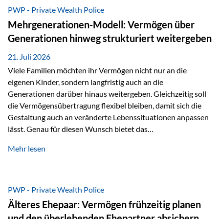
Abwicklung für Vertriebspartner deutlich effizienter
PWP - Private Wealth Police
gestaltet. Anträge werden direkt elektronisch übermittelt,
Mehrgenerationen-Modell: Vermögen über
Medienbrüche reduziert und die weitere Bearbeitung
Generationen hinweg strukturiert weitergeben
beschleunigt. Ab sofort können auch juristische Personen,
wie Kapitalgesellschaften oder Stiftungen, als
21. Juli 2026
Versicherungsnehmer eingesetzt werden. Damit erweitert
Viele Familien möchten ihr Vermögen nicht nur an die
die Vienna-Life die Einsatzmöglichkeiten der Private Wealth
eigenen Kinder, sondern langfristig auch an die
Police insbesondere für…
Generationen darüber hinaus weitergeben. Gleichzeitig soll
die Vermögensübertragung flexibel bleiben, damit sich die
Gestaltung auch an veränderte Lebenssituationen anpassen
lässt. Genau für diesen Wunsch bietet das
Mehrgenerationen-Modell der Private Wealth Police der
Mehr lesen
Vienna-Life eine interessante Lösung. Es ermöglicht,
Vermögen bereits heute generationenübergreifend zu
strukturieren und dennoch flexibel zu bleiben. Die
Ausgangssituation Stellen Sie sich folgende Familie vor: Die
PWP - Private Wealth Police
Großeltern haben über viele Jahre Vermögen aufgebaut. Ihr
Älteres Ehepaar: Vermögen frühzeitig planen
Wunsch ist es, dieses Vermögen nicht nur den eigenen
und den überlebenden Ehepartner absichern