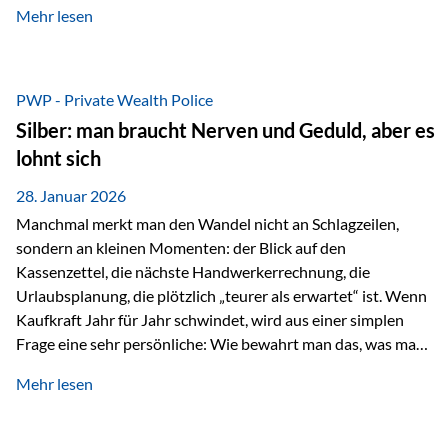
Mehr lesen
starken Anstiegen. Diese verändern jedoch nicht die
langfristige Funktion von Gold als Sachwert und
Diversifikationsinstrument. In einem Umfeld, das weiterhin
von geopolitischen Spannungen, einer stark ausgeweiteten
PWP - Private Wealth Police
Geldmenge sowie strukturellen Verschiebungen an den
Silber: man braucht Nerven und Geduld, aber es
Kapitalmärkten geprägt ist, bleibt Gold ein bewährter Anker.
lohnt sich
Nicht, weil…
28. Januar 2026
Manchmal merkt man den Wandel nicht an Schlagzeilen,
sondern an kleinen Momenten: der Blick auf den
Kassenzettel, die nächste Handwerkerrechnung, die
Urlaubsplanung, die plötzlich „teurer als erwartet“ ist. Wenn
Kaufkraft Jahr für Jahr schwindet, wird aus einer simplen
Frage eine sehr persönliche: Wie bewahrt man das, was man
sich aufgebaut hat? Genau dann wird es Zeit, sich
Mehr lesen
Sachwerten mit einer Investition in Sachwerte zu
beschäftigen; Nicht als Mode, sondern als Prinzip: Vermögen
soll nicht nur wachsen, sondern auch Substanz behalten –