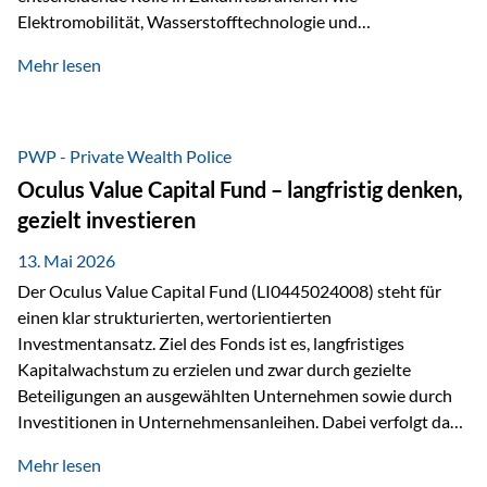
Elektromobilität, Wasserstofftechnologie und
Digitalisierung. Dadurch verbinden sie zwei wichtige
Mehr lesen
Faktoren für Investoren – begrenztes Angebot und
steigende industrielle Nachfrage. Edelmetalle als
Investment mit Zukunftspotenzial Während Gold oft als
klassischer „Sicherheitsanker“ gilt, bieten Silber, Platin und
PWP - Private Wealth Police
Palladium zusätzlich die Chance, von technologischen
Oculus Value Capital Fund – langfristig denken,
Entwicklungen zu profitieren. Die Nachfrage entsteht nicht
gezielt investieren
nur durch Anleger, sondern vor allem durch die Industrie.
Gerade in…
13. Mai 2026
Der Oculus Value Capital Fund (LI0445024008) steht für
einen klar strukturierten, wertorientierten
Investmentansatz. Ziel des Fonds ist es, langfristiges
Kapitalwachstum zu erzielen und zwar durch gezielte
Beteiligungen an ausgewählten Unternehmen sowie durch
Investitionen in Unternehmensanleihen. Dabei verfolgt das
Fondsmanagement eine klare Philosophie: Nicht kurzfristige
Mehr lesen
Marktbewegungen stehen im Fokus, sondern die