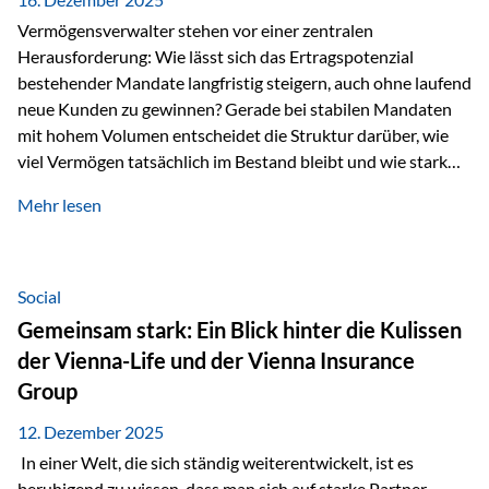
Vermögensverwalter stehen vor einer zentralen
Herausforderung: Wie lässt sich das Ertragspotenzial
bestehender Mandate langfristig steigern, auch ohne laufend
neue Kunden zu gewinnen? Gerade bei stabilen Mandaten
mit hohem Volumen entscheidet die Struktur darüber, wie
viel Vermögen tatsächlich im Bestand bleibt und wie stark
sich das Verwaltungsentgelt über die Jahre entwickelt. Ein
Mehr lesen
Beispiel verdeutlicht diese Wirkung besonders deutlich.
Wird ein Vermögen von 25 Millionen Euro über einen
Zeitraum von 20 Jahren verwaltet, ohne dass neue Kunden
hinzukommen, spielt nicht nur die Rendite eine Rolle. Auch
Social
steuerliche Effekte haben einen erheblichen Einfluss auf…
Gemeinsam stark: Ein Blick hinter die Kulissen
der Vienna-Life und der Vienna Insurance
Group
12. Dezember 2025
In einer Welt, die sich ständig weiterentwickelt, ist es
beruhigend zu wissen, dass man sich auf starke Partner