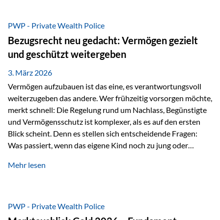
Das Problem: Laufende Besteuerung im Depot Im
Privatdepot fallen an: Abgeltungssteuer Fondsbesteuerung
PWP - Private Wealth Police
(Vorabpauschale, Teilfreistellung) Kein steuerlicher Abzug
Bezugsrecht neu gedacht: Vermögen gezielt
der Vermögensverwaltungs-Gebühren /
und geschützt weitergeben
Depotbankgebühren Jährliches Steuerreporting erforderlich
Zinsen, Dividenden und Kursgewinne werden laufend
3. März 2026
besteuert.
Vermögen aufzubauen ist das eine, es verantwortungsvoll
weiterzugeben das andere. Wer frühzeitig vorsorgen möchte,
merkt schnell: Die Regelung rund um Nachlass, Begünstigte
und Vermögensschutz ist komplexer, als es auf den ersten
Blick scheint. Denn es stellen sich entscheidende Fragen:
Was passiert, wenn das eigene Kind noch zu jung oder
unerfahren ist, um eine größere Summe sinnvoll zu
Mehr lesen
verwalten? Wie kann verhindert werden, dass Ex-Partner,
Gläubiger oder andere Dritte Zugriff auf das Vermögen
erhalten? Und wie lässt sich Vermögen klar und
unbürokratisch übertragen, ohne ausschließlich auf ein
PWP - Private Wealth Police
Testament angewiesen zu sein? Wenn klassische Lösungen