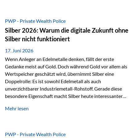
Chancen identifizieren, Risiken bewerten und Portfolios
gezielt steuern. Gerade in einem Umfeld, das von schnellen
Veränderungen geprägt ist, kann diese aktive
PWP - Private Wealth Police
Herangehensweise einen entscheidenden Mehrwert bieten.
Silber 2026: Warum die digitale Zukunft ohne
Was zeichnet aktive Fonds aus? Aktive Fonds verfolgen das
Silber nicht funktioniert
Ziel, nicht nur einen Markt abzubilden, sondern gezielt
Anlageentscheidungen zu treffen. Fondsmanager
17. Juni 2026
analysieren Unternehmen,…
Wenn Anleger an Edelmetalle denken, fällt der erste
Gedanke meist auf Gold. Doch während Gold vor allem als
Wertspeicher geschätzt wird, übernimmt Silber eine
Doppelrolle: Es ist sowohl Edelmetall als auch
unverzichtbarer Industriemetall-Rohstoff. Gerade diese
besondere Eigenschaft macht Silber heute interessanter
denn je. Denn die Welt wird nicht nur digitaler, sondern auch
Mehr lesen
elektrischer – und genau dort spielt Silber eine
entscheidende Rolle. Silber – das Metall der modernen
Wirtschaft Silber verfügt über die höchste elektrische
Leitfähigkeit aller Metalle. Diese Eigenschaft macht es für
PWP - Private Wealth Police