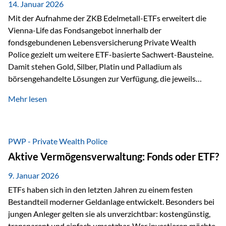
breit ab, ohne die…
14. Januar 2026
Mit der Aufnahme der ZKB Edelmetall-ETFs erweitert die
Vienna-Life das Fondsangebot innerhalb der
fondsgebundenen Lebensversicherung Private Wealth
Police gezielt um weitere ETF-basierte Sachwert-Bausteine.
Damit stehen Gold, Silber, Platin und Palladium als
börsengehandelte Lösungen zur Verfügung, die jeweils
physisch hinterlegte Edelmetalle abbilden. Der Fokus liegt
Mehr lesen
dabei nicht auf einzelnen Marktmeinungen, sondern auf
einer systematischen Portfoliologik: ETFs dienen als
transparente, effiziente Bausteine für Risikostreuung,
Inflationsrobustheit und Stabilisierung – eingebettet in eine
PWP - Private Wealth Police
liechtensteinische Versicherungsstruktur. Die
Aktive Vermögensverwaltung: Fonds oder ETF?
Sicherheitsarchitektur: Liechtenstein als Strukturprinzip Die
Private Wealth Police positioniert sich mit einer dreistufigen
9. Januar 2026
Sicherheitsarchitektur, die auf mehreren Ebenen ansetzt:
ETFs haben sich in den letzten Jahren zu einem festen
Stufe 1: Versicherer-Ebene • Versicherung mit…
Bestandteil moderner Geldanlage entwickelt. Besonders bei
jungen Anleger gelten sie als unverzichtbar: kostengünstig,
transparent und einfach umsetzbar. Wer investieren möchte,