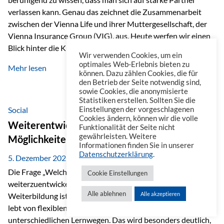
verlassen kann. Genau das zeichnet die Zusammenarbeit
zwischen der Vienna Life und ihrer Muttergesellschaft, der
Vienna Insurance Group (VIG), aus. Heute werfen wir einen
Blick hinter die Kulissen auf eine Unternehmensgruppe mit
Wir verwenden Cookies, um ein
beeindruckender Geschichte, gewachsenem Know-how und
optimales Web-Erlebnis bieten zu
Mehr lesen
einem stabilen Fundament. Ein starkes Netzwerk in ganz
können. Dazu zählen Cookies, die für
den Betrieb der Seite notwendig sind,
Europa Die Vienna Insurance Group ist die führende
sowie Cookies, die anonymisierte
Versicherungsgruppe in Zentral- und Osteuropa. Mit über
Statistiken erstellen. Sollten Sie die
50 Versicherungsgesellschaften in insgesamt 30 Ländern
Social
Einstellungen der vorgeschlagenen
Cookies ändern, können wir die volle
verbindet sie regionale Stärke mit internationaler
Weiterentwicklung im Berufsalltag: Welche
Funktionalität der Seite nicht
Kompetenz.
gewährleisten. Weitere
Möglichkeiten es gibt
Informationen finden Sie in unserer
Datenschutzerklärung
.
5. Dezember 2025
Die Frage „Welche Möglichkeiten gibt es, sich
Cookie Einstellungen
weiterzuentwickeln?“ lässt sich heute vielseitig beantworten.
Alle ablehnen
Alle akzeptieren
Weiterbildung ist längst kein starrer Prozess mehr, sondern
lebt von flexiblen Formaten, individuellen Bedürfnissen und
unterschiedlichen Lernwegen. Das wird besonders deutlich,