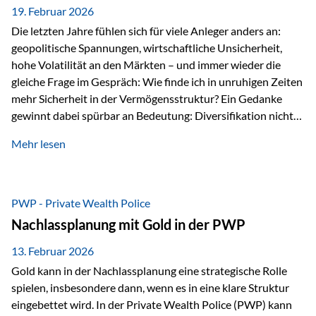
19. Februar 2026
Die letzten Jahre fühlen sich für viele Anleger anders an:
geopolitische Spannungen, wirtschaftliche Unsicherheit,
hohe Volatilität an den Märkten – und immer wieder die
gleiche Frage im Gespräch: Wie finde ich in unruhigen Zeiten
mehr Sicherheit in der Vermögensstruktur? Ein Gedanke
gewinnt dabei spürbar an Bedeutung: Diversifikation nicht
nur über Anlageklassen, sondern auch über Jurisdiktionen.
Mehr lesen
Wer Vermögen ausschließlich in einem Rechtsraum
organisiert, ist auch von dessen Rahmenbedingungen
besonders abhängig. Genau hier kann das Fürstentum
Liechtenstein eine Rolle spielen: außerhalb der EU, ohne
PWP - Private Wealth Police
Euro, mit einem eigenständigen Rechts- und Finanzplatz.
Nachlassplanung mit Gold in der PWP
Und genau an dieser Stelle setzt der 3-Zellenschutz an –…
13. Februar 2026
Gold kann in der Nachlassplanung eine strategische Rolle
spielen, insbesondere dann, wenn es in eine klare Struktur
eingebettet wird. In der Private Wealth Police (PWP) kann