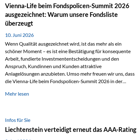
zahlreiche Zukunftstechnologien praktisch unverzichtbar.
Vienna-Life beim Fondspolicen-Summit 2026
Silber findet sich unter anderem in: Solarmodulen
ausgezeichnet: Warum unsere Fondsliste
Elektrofahrzeugen Halbleitern Smartphones und Tablets…
überzeugt
10. Juni 2026
Wenn Qualität ausgezeichnet wird, ist das mehr als ein
schöner Moment – es ist eine Bestätigung für konsequente
Arbeit, fundierte Investmententscheidungen und den
Anspruch, Kundinnen und Kunden attraktive
Anlagelösungen anzubieten. Umso mehr freuen wir uns, dass
die Vienna-Life beim Fondspolicen-Summit 2026 in der
Kategorie ETF/Passiv ausgezeichnet wurde. Grundlage
Mehr lesen
dieser Ehrung ist der renommierte Fondspolicenreport der
SAM – Smart Asset Management Service GmbH, bei dem
mehr als 20 Fondspolicen-Anbieter aus Investmentsicht
analysiert und verglichen wurden. Das Ergebnis: Die ETF-
Infos für Sie
Auswahl der Vienna-Life zählt zu den drei besten Angeboten
Liechtenstein verteidigt erneut das AAA-Rating
am Markt. Für uns ist diese Auszeichnung eine Bestätigung