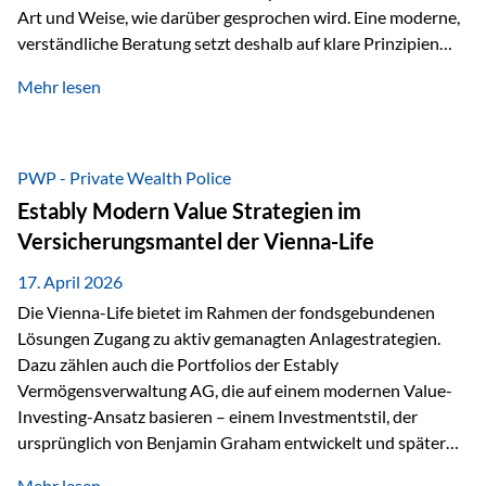
Art und Weise, wie darüber gesprochen wird. Eine moderne,
verständliche Beratung setzt deshalb auf klare Prinzipien
statt auf komplizierte Prognosen. Im Mittelpunkt stehen
Mehr lesen
fünf zentrale Faktoren: eine saubere Struktur, breite
Risikostreuung, Kosteneffizienz, steuerliche Optimierung
und ein wissenschaftlich fundierter Ansatz. Impulse zu
diesem Thema liefern unter anderem die praxisnahen
PWP - Private Wealth Police
Ansätze von Finanzexperte Klaus Rost, der seit vielen Jahren
Estably Modern Value Strategien im
für eine verständliche und…
Versicherungsmantel der Vienna-Life
17. April 2026
Die Vienna-Life bietet im Rahmen der fondsgebundenen
Lösungen Zugang zu aktiv gemanagten Anlagestrategien.
Dazu zählen auch die Portfolios der Estably
Vermögensverwaltung AG, die auf einem modernen Value-
Investing-Ansatz basieren – einem Investmentstil, der
ursprünglich von Benjamin Graham entwickelt und später
durch Investoren wie Warren Buffett weiter geprägt wurde.
Mehr lesen