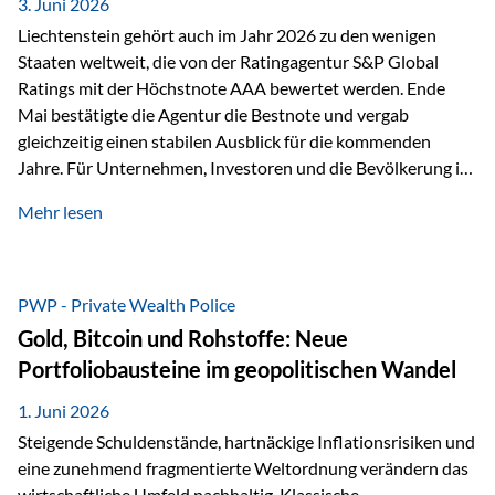
unseres Weges und unseres Anspruchs,…
3. Juni 2026
Liechtenstein gehört auch im Jahr 2026 zu den wenigen
Staaten weltweit, die von der Ratingagentur S&P Global
Ratings mit der Höchstnote AAA bewertet werden. Ende
Mai bestätigte die Agentur die Bestnote und vergab
gleichzeitig einen stabilen Ausblick für die kommenden
Jahre. Für Unternehmen, Investoren und die Bevölkerung ist
diese Einstufung ein wichtiges Signal. Sie unterstreicht die
Mehr lesen
finanzielle Stabilität des Landes sowie das Vertrauen
internationaler Märkte in den Wirtschafts- und
Finanzstandort Liechtenstein. Starker Wirtschaftsstandort
trotz Herausforderungen Die weltwirtschaftlichen
PWP - Private Wealth Police
Rahmenbedingungen bleiben anspruchsvoll. Geopolitische
Gold, Bitcoin und Rohstoffe: Neue
Unsicherheiten, eine verhaltene Investitionstätigkeit und
Portfoliobausteine im geopolitischen Wandel
eine schwächere Nachfrage in wichtigen Exportmärkten
beeinflussen auch die liechtensteinische Wirtschaft.
1. Juni 2026
Dennoch sieht…
Steigende Schuldenstände, hartnäckige Inflationsrisiken und
eine zunehmend fragmentierte Weltordnung verändern das
wirtschaftliche Umfeld nachhaltig. Klassische