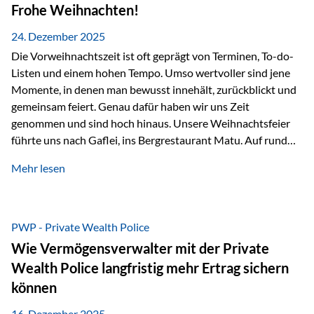
Erlebnissen konnten wir…
Frohe Weihnachten!
24. Dezember 2025
Die Vorweihnachtszeit ist oft geprägt von Terminen, To-do-
Listen und einem hohen Tempo. Umso wertvoller sind jene
Momente, in denen man bewusst innehält, zurückblickt und
gemeinsam feiert. Genau dafür haben wir uns Zeit
genommen und sind hoch hinaus. Unsere Weihnachtsfeier
führte uns nach Gaflei, ins Bergrestaurant Matu. Auf rund
1.500 Metern über dem Rheintal erwartete uns nicht nur ein
Mehr lesen
beeindruckendes Panorama, sondern auch etwas, das im
Alltag oft zu kurz kommt: Ruhe, Klarheit und echter
Weitblick, im wahrsten Sinne des Wortes. Inmitten
verschneiter Landschaft, bei feinem Essen, guter Musik und
PWP - Private Wealth Police
einer entspannten…
Wie Vermögensverwalter mit der Private
Wealth Police langfristig mehr Ertrag sichern
können
16. Dezember 2025