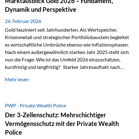
Marktausblick Gold 2026 – Fundament,
nicht ausreichen Traditionelle Nachlassregelungen stoßen
Dynamik und Perspektive
oft…
26. Februar 2026
Gold fasziniert seit Jahrhunderten. Als Wertspeicher,
Krisenmetall und strategischer Portfoliobaustein begleitet
es wirtschaftliche Umbrüche ebenso wie Inflationsphasen.
Nach einem außergewöhnlich starken Jahr 2025 stellt sich
nun die Frage: Wie ist das Umfeld 2026 einzuschätzen,
kurzfristig und langfristig? Starker Jahresauftakt nach
außergewöhnlichem Vorjahr Gold ist mit deutlicher
Mehr lesen
Dynamik in das Jahr 2026 gestartet. Zwischen dem
01.01.2026 und dem 31.01.2026 das Edelmetall: +12,8 % in
USD +11,7 % in EUR Durchschnitt über alle betrachteten
Währungen: +11,5 % Bereits 2025 war ein außergewöhnlich
PWP - Private Wealth Police
starkes Jahr: +64,4 % in USD Durchschnitt über alle
Der 3-Zellenschutz: Mehrschichtiger
Währungen: +56,6 % Langfristig zeigt sich ebenfalls ein
Vermögensschutz mit der Private Wealth
solides…
Police