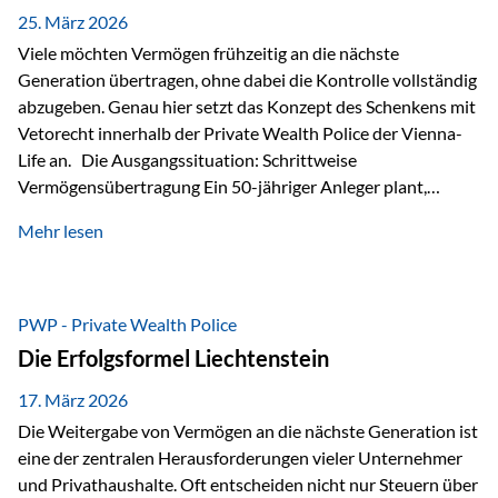
Besonders hervorzuheben ist hierbei Artikel 14 der
25. März 2026
liechtensteinischen Verfassung. Darin…
Viele möchten Vermögen frühzeitig an die nächste
Generation übertragen, ohne dabei die Kontrolle vollständig
abzugeben. Genau hier setzt das Konzept des Schenkens mit
Vetorecht innerhalb der Private Wealth Police der Vienna-
Life an. Die Ausgangssituation: Schrittweise
Vermögensübertragung Ein 50-jähriger Anleger plant,
seinem Kind Vermögen zu übertragen. Dabei soll nicht nur
Mehr lesen
der steuerliche Freibetrag optimal genutzt werden, sondern
auch sichergestellt sein, dass mit dem verschenken Geld
verantwortungsvoll umgegangen wird. Das Ziel:Eine
strukturierte, langfristige Vermögensübertragung, ohne die
PWP - Private Wealth Police
Kontrolle vollständig aus der Hand zu geben. Die Lösung:
Die Erfolgsformel Liechtenstein
Abschmelzung mit Vetorecht Die Umsetzung erfolgt über die
Private Wealth Police…
17. März 2026
Die Weitergabe von Vermögen an die nächste Generation ist
eine der zentralen Herausforderungen vieler Unternehmer
und Privathaushalte. Oft entscheiden nicht nur Steuern über