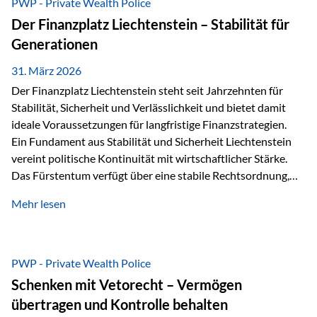
PWP - Private Wealth Police
heißt das:Diese Gelder gehören im Konkursfall nicht zur
Der Finanzplatz Liechtenstein – Stabilität für
allgemeinen Konkursmasse, sondern werden ausschließlich
Generationen
zur Erfüllung…
31. März 2026
Der Finanzplatz Liechtenstein steht seit Jahrzehnten für
Stabilität, Sicherheit und Verlässlichkeit und bietet damit
ideale Voraussetzungen für langfristige Finanzstrategien.
Ein Fundament aus Stabilität und Sicherheit Liechtenstein
vereint politische Kontinuität mit wirtschaftlicher Stärke.
Das Fürstentum verfügt über eine stabile Rechtsordnung,
die auf einer parlamentarischen Demokratie mit
Mehr lesen
monarchischen Elementen basiert. Diese Struktur schafft
nicht nur politische Stabilität, sondern auch eine
außergewöhnlich hohe Planungssicherheit für Investoren
und Unternehmen. Ein wesentliches Merkmal ist die
PWP - Private Wealth Police
Staatsfinanzierung: Liechtenstein weist keine
Schenken mit Vetorecht – Vermögen
Staatsschulden auf, und der Schutz der wirtschaftlichen
übertragen und Kontrolle behalten
Interessen der Bevölkerung ist in der Verfassung verankert.