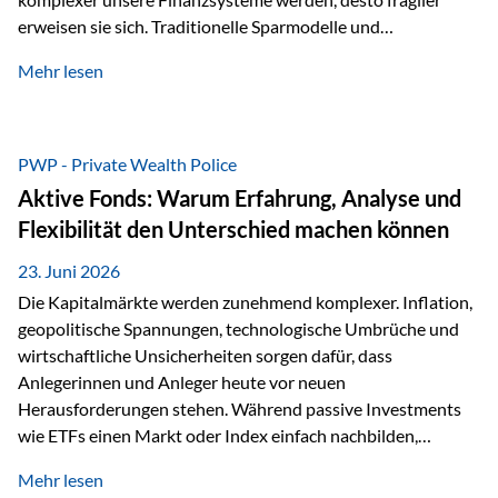
erweisen sie sich. Traditionelle Sparmodelle und
papierbasierte Anlagen, die über Jahrzehnte als
Mehr lesen
unumstößlich galten, versagen angesichts der expansiven
Geldpolitik der Zentralbanken. In diesem Umfeld stellt die
Rückbesinnung auf ein Jahrtausende altes Edelmetall keine
Nostalgie dar, sondern ist die modernste und strategisch
PWP - Private Wealth Police
klügste Antwort auf globale Instabilität. Physische Werte
Aktive Fonds: Warum Erfahrung, Analyse und
und der richtige Rechtsstandort sind heute keine bloße
Flexibilität den Unterschied machen können
Option mehr, sondern eine strategische Notwendigkeit. 1.
Der massive Aufwand hinter einem winzigen…
23. Juni 2026
Die Kapitalmärkte werden zunehmend komplexer. Inflation,
geopolitische Spannungen, technologische Umbrüche und
wirtschaftliche Unsicherheiten sorgen dafür, dass
Anlegerinnen und Anleger heute vor neuen
Herausforderungen stehen. Während passive Investments
wie ETFs einen Markt oder Index einfach nachbilden,
verfolgen aktiv gemanagte Fonds einen anderen Ansatz: Sie
Mehr lesen
setzen auf die Expertise erfahrener Fondsmanager, die