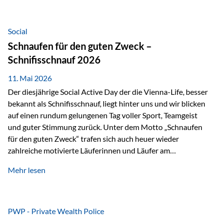
tatsächliche wirtschaftliche Entwicklung von Unternehmen
über viele Jahre hinweg. Als Teil der Produktauswahl
innerhalb der Private Wealth Police der Vienna-Life steht
Social
der Oculus Value Capital Fund für einen langfristig
Schnaufen für den guten Zweck –
orientierten Value-Investing-Ansatz mit Fokus auf
Schnifisschnauf 2026
fundamentale Unternehmensanalyse und nachhaltige
Wertentwicklung. Der Investmentansatz: Value Investing
11. Mai 2026
mit Weitblick Im Zentrum steht ein…
Der diesjährige Social Active Day der die Vienna-Life, besser
bekannt als Schnifisschnauf, liegt hinter uns und wir blicken
auf einen rundum gelungenen Tag voller Sport, Teamgeist
und guter Stimmung zurück. Unter dem Motto „Schnaufen
für den guten Zweck“ trafen sich auch heuer wieder
zahlreiche motivierte Läuferinnen und Läufer am
Dünserberg in Schnifis, um gemeinsam sportliche
Mehr lesen
Höchstleistungen für einen guten Zweck zu erbringen. Mit
grosser Freude dürfen wir verkünden, dass dabei
beeindruckende 14.000 Euro zugunsten des Schulheims
Mäder gesammelt werden konnten. Die anspruchsvolle
PWP - Private Wealth Police