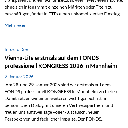
ohne sich intensiv mit einzelnen Märkten oder Titeln zu
beschäftigen, findet in ETFs einen unkomplizierten Einstieg
in den Kapitalmarkt. Aktiv gemanagte Fonds hingegen
Mehr lesen
werden häufig kritisch betrachtet. Sie gelten als teurer,
komplexer und weniger zeitgemäß. Doch greift diese
Einschätzung wirklich zu kurz? Ein differenzierter Blick zeigt:
Beide Ansätze haben ihre Berechtigung und ihre Stärken
Infos für Sie
entfalten sie oft gerade in Kombination. ETFs: Effizient, breit
Vienna-Life erstmals auf dem FONDS
gestreut und klar strukturiert…
professionell KONGRESS 2026 in Mannheim
7. Januar 2026
Am 28. und 29. Januar 2026 sind wir erstmals auf dem
FONDS professionell KONGRESS in Mannheim vertreten.
Damit setzen wir einen weiteren wichtigen Schritt im
persönlichen Dialog mit unseren Vertriebspartnern und
freuen uns auf zwei Tage voller Austausch, neuer
Perspektiven und fachlicher Impulse. Der FONDS
professionell KONGRESS zählt zu den wichtigsten