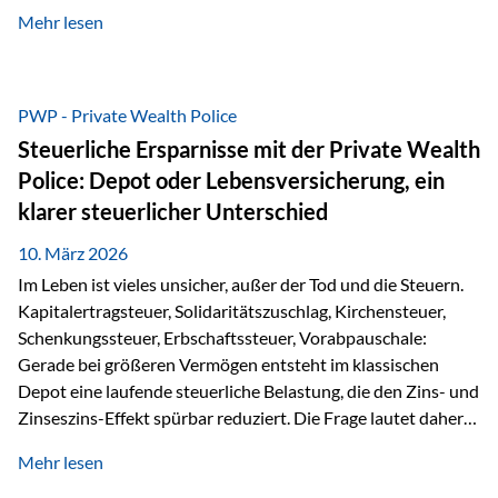
kontinuierliche Weiterbildung von vertrieblich tätigen
Mehr lesen
Personen transparent zu dokumentieren. Seit der
Umsetzung der EU-Versicherungsvertriebsrichtlinie besteht
eine gesetzliche Weiterbildungspflicht von mindestens 15
Stunden pro Jahr für vertrieblich tätige Personen in der
PWP - Private Wealth Police
Versicherungsbranche. Über die Weiterbildungsdatenbank
Steuerliche Ersparnisse mit der Private Wealth
von „gut beraten“ können absolvierte Bildungsmaßnahmen
Police: Depot oder Lebensversicherung, ein
zentral erfasst und dokumentiert werden. „gut beraten“
klarer steuerlicher Unterschied
zertifiziert Als zertifizierter Bildungsanbieter können unsere
Webinare nun für die…
10. März 2026
Im Leben ist vieles unsicher, außer der Tod und die Steuern.
Kapitalertragsteuer, Solidaritätszuschlag, Kirchensteuer,
Schenkungssteuer, Erbschaftssteuer, Vorabpauschale:
Gerade bei größeren Vermögen entsteht im klassischen
Depot eine laufende steuerliche Belastung, die den Zins- und
Zinseszins-Effekt spürbar reduziert. Die Frage lautet daher:
Wie kann Vermögen strukturiert werden, damit Steuern
Mehr lesen
nicht laufend Kapital entziehen – sondern möglichst lange im
System arbeiten? Hier setzt die Private Wealth Police an.