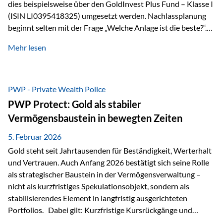
dies beispielsweise über den GoldInvest Plus Fund – Klasse I
(ISIN LI0395418325) umgesetzt werden. Nachlassplanung
beginnt selten mit der Frage „Welche Anlage ist die beste?“.
In der Praxis geht es zuerst um ganz andere Themen:Wer soll
Mehr lesen
was bekommen – wann – und in welcher Struktur?Und vor
allem: Wie lassen sich Streit, Liquiditätsengpässe oder
Notverkäufe vermeiden, wenn ein Todesfall eintritt? Gerade
bei größeren Vermögen ist das entscheidend.
PWP - Private Wealth Police
PWP Protect: Gold als stabiler
Vermögensbaustein in bewegten Zeiten
5. Februar 2026
Gold steht seit Jahrtausenden für Beständigkeit, Werterhalt
und Vertrauen. Auch Anfang 2026 bestätigt sich seine Rolle
als strategischer Baustein in der Vermögensverwaltung –
nicht als kurzfristiges Spekulationsobjekt, sondern als
stabilisierendes Element in langfristig ausgerichteten
Portfolios. Dabei gilt: Kurzfristige Kursrückgänge und
Schwankungen sind jederzeit möglich – insbesondere nach