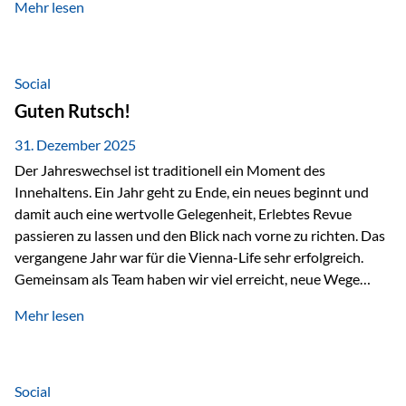
Mehr lesen
Branchentreffen für Finanz- und Versicherungsprofis im
deutschsprachigen Raum. Für uns bietet die Veranstaltung
die ideale Plattform, um aktuelle Themen rund um Vorsorge,
Vermögensstrukturierung und Nachfolgeplanung
Social
gemeinsam zu diskutieren. Persönlich für Sie vor Ort An
Guten Rutsch!
beiden Kongresstagen stehen Ihnen Maximilian
Fichtenbauer, Dirk…
31. Dezember 2025
Der Jahreswechsel ist traditionell ein Moment des
Innehaltens. Ein Jahr geht zu Ende, ein neues beginnt und
damit auch eine wertvolle Gelegenheit, Erlebtes Revue
passieren zu lassen und den Blick nach vorne zu richten. Das
vergangene Jahr war für die Vienna-Life sehr erfolgreich.
Gemeinsam als Team haben wir viel erreicht, neue Wege
beschritten und besondere Momente erlebt.
Mehr lesen
Veranstaltungen wie der Schnifisschnauf, aber auch unsere
Teamevents, vom Minigolf bis zur Weihnachtsfeier, haben
den Zusammenhalt gestärkt und gezeigt, wie wichtig ein
starkes Miteinander ist. Neben diesen gemeinsamen
Social