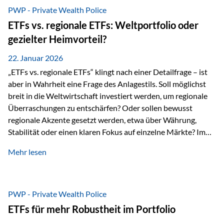
gerade dann, wenn Märkte nervös werden,…
PWP - Private Wealth Police
ETFs vs. regionale ETFs: Weltportfolio oder
gezielter Heimvorteil?
22. Januar 2026
„ETFs vs. regionale ETFs“ klingt nach einer Detailfrage – ist
aber in Wahrheit eine Frage des Anlagestils. Soll möglichst
breit in die Weltwirtschaft investiert werden, um regionale
Überraschungen zu entschärfen? Oder sollen bewusst
regionale Akzente gesetzt werden, etwa über Währung,
Stabilität oder einen klaren Fokus auf einzelne Märkte? Im
Rahmen der fondsgebundenen Lebensversicherung Private
Mehr lesen
Wealth Police der Vienna-Life lassen sich beide Ansätze
kombinieren. Der „Schutz“ im Portfolio entsteht dabei nicht
als Garantie, sondern als Zusammenspiel aus
Risikostreuung, Inflationsrobustheit und Stabilisierung. 1)
PWP - Private Wealth Police
Die Philosophiefrage: breit oder bewusst? Global investieren
ETFs für mehr Robustheit im Portfolio
bedeutet: Das Portfolio bildet die Weltmärkte möglichst