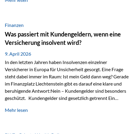
Modernes Value Investing als Grundlage Der
Investmentansatz von Estably basiert auf der
Weiterentwicklung des klassischen Value Investing. Im
Fokus stehen Unternehmen, deren Börsenkurs unter ihrem
Finanzen
inneren Wert liegt. Neben klassischen
Was passiert mit Kundengeldern, wenn eine
Bewertungskennzahlen werden auch qualitative Faktoren
Versicherung insolvent wird?
wie Geschäftsmodell, Wettbewerbsvorteile und
Managementqualität…
9. April 2026
In den letzten Jahren haben Insolvenzen einzelner
Versicherer in Europa für Unsicherheit gesorgt. Eine Frage
steht dabei immer im Raum: Ist mein Geld dann weg? Gerade
im Finanzplatz Liechtenstein gibt es darauf eine klare und
beruhigende Antwort:Nein – Kundengelder sind besonders
geschützt. Kundengelder sind gesetzlich getrennt Ein
zentraler Schutzmechanismus in Liechtenstein ist die
Mehr lesen
sogenannte Sondermasse. Das bedeutet:Die
Vermögenswerte, die zur Deckung der
Versicherungsverpflichtungen dienen, werden rechtlich vom
Vermögen der Versicherungsgesellschaft getrennt. Konkret