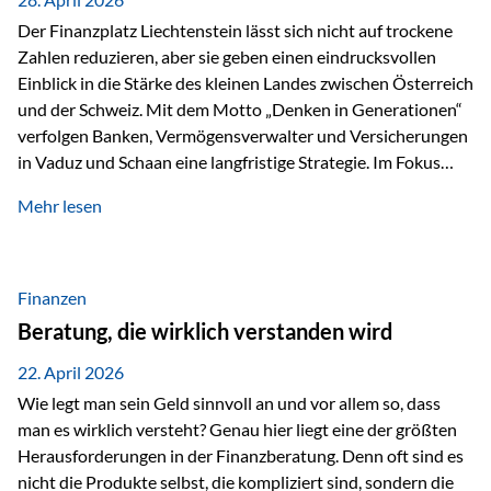
Der Finanzplatz Liechtenstein lässt sich nicht auf trockene
Zahlen reduzieren, aber sie geben einen eindrucksvollen
Einblick in die Stärke des kleinen Landes zwischen Österreich
und der Schweiz. Mit dem Motto „Denken in Generationen“
verfolgen Banken, Vermögensverwalter und Versicherungen
in Vaduz und Schaan eine langfristige Strategie. Im Fokus
stehen dabei vor allem: Qualität Stabilität internationaler
Mehr lesen
Marktzugang Liechtenstein hat sich in den letzten Jahren zu
einem wichtigen Drehpunkt für grenzüberschreitende
Finanzdienstleistungen entwickelt – und die aktuellsten
verfügbaren Kennzahlen (Stand Ende 2024, veröffentlicht
Finanzen
2025/2026)…
Beratung, die wirklich verstanden wird
22. April 2026
Wie legt man sein Geld sinnvoll an und vor allem so, dass
man es wirklich versteht? Genau hier liegt eine der größten
Herausforderungen in der Finanzberatung. Denn oft sind es
nicht die Produkte selbst, die kompliziert sind, sondern die