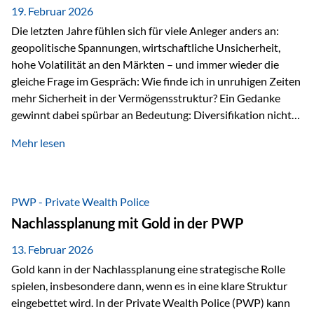
19. Februar 2026
Die letzten Jahre fühlen sich für viele Anleger anders an:
geopolitische Spannungen, wirtschaftliche Unsicherheit,
hohe Volatilität an den Märkten – und immer wieder die
gleiche Frage im Gespräch: Wie finde ich in unruhigen Zeiten
mehr Sicherheit in der Vermögensstruktur? Ein Gedanke
gewinnt dabei spürbar an Bedeutung: Diversifikation nicht
nur über Anlageklassen, sondern auch über Jurisdiktionen.
Mehr lesen
Wer Vermögen ausschließlich in einem Rechtsraum
organisiert, ist auch von dessen Rahmenbedingungen
besonders abhängig. Genau hier kann das Fürstentum
Liechtenstein eine Rolle spielen: außerhalb der EU, ohne
PWP - Private Wealth Police
Euro, mit einem eigenständigen Rechts- und Finanzplatz.
Nachlassplanung mit Gold in der PWP
Und genau an dieser Stelle setzt der 3-Zellenschutz an –…
13. Februar 2026
Gold kann in der Nachlassplanung eine strategische Rolle
spielen, insbesondere dann, wenn es in eine klare Struktur
eingebettet wird. In der Private Wealth Police (PWP) kann