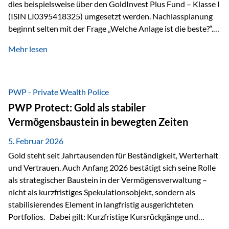
dies beispielsweise über den GoldInvest Plus Fund – Klasse I
(ISIN LI0395418325) umgesetzt werden. Nachlassplanung
beginnt selten mit der Frage „Welche Anlage ist die beste?“.
In der Praxis geht es zuerst um ganz andere Themen:Wer soll
Mehr lesen
was bekommen – wann – und in welcher Struktur?Und vor
allem: Wie lassen sich Streit, Liquiditätsengpässe oder
Notverkäufe vermeiden, wenn ein Todesfall eintritt? Gerade
bei größeren Vermögen ist das entscheidend.
PWP - Private Wealth Police
PWP Protect: Gold als stabiler
Vermögensbaustein in bewegten Zeiten
5. Februar 2026
Gold steht seit Jahrtausenden für Beständigkeit, Werterhalt
und Vertrauen. Auch Anfang 2026 bestätigt sich seine Rolle
als strategischer Baustein in der Vermögensverwaltung –
nicht als kurzfristiges Spekulationsobjekt, sondern als
stabilisierendes Element in langfristig ausgerichteten
Portfolios. Dabei gilt: Kurzfristige Kursrückgänge und
Schwankungen sind jederzeit möglich – insbesondere nach