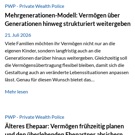
Abwicklung für Vertriebspartner deutlich effizienter
PWP - Private Wealth Police
gestaltet. Anträge werden direkt elektronisch übermittelt,
Mehrgenerationen-Modell: Vermögen über
Medienbrüche reduziert und die weitere Bearbeitung
Generationen hinweg strukturiert weitergeben
beschleunigt. Ab sofort können auch juristische Personen,
wie Kapitalgesellschaften oder Stiftungen, als
21. Juli 2026
Versicherungsnehmer eingesetzt werden. Damit erweitert
Viele Familien möchten ihr Vermögen nicht nur an die
die Vienna-Life die Einsatzmöglichkeiten der Private Wealth
eigenen Kinder, sondern langfristig auch an die
Police insbesondere für…
Generationen darüber hinaus weitergeben. Gleichzeitig soll
die Vermögensübertragung flexibel bleiben, damit sich die
Gestaltung auch an veränderte Lebenssituationen anpassen
lässt. Genau für diesen Wunsch bietet das
Mehrgenerationen-Modell der Private Wealth Police der
Mehr lesen
Vienna-Life eine interessante Lösung. Es ermöglicht,
Vermögen bereits heute generationenübergreifend zu
strukturieren und dennoch flexibel zu bleiben. Die
Ausgangssituation Stellen Sie sich folgende Familie vor: Die
PWP - Private Wealth Police
Großeltern haben über viele Jahre Vermögen aufgebaut. Ihr
Älteres Ehepaar: Vermögen frühzeitig planen
Wunsch ist es, dieses Vermögen nicht nur den eigenen
und den überlebenden Ehepartner absichern