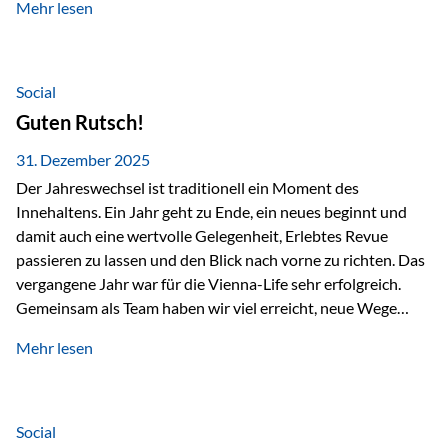
Mehr lesen
Branchentreffen für Finanz- und Versicherungsprofis im
deutschsprachigen Raum. Für uns bietet die Veranstaltung
die ideale Plattform, um aktuelle Themen rund um Vorsorge,
Vermögensstrukturierung und Nachfolgeplanung
Social
gemeinsam zu diskutieren. Persönlich für Sie vor Ort An
Guten Rutsch!
beiden Kongresstagen stehen Ihnen Maximilian
Fichtenbauer, Dirk…
31. Dezember 2025
Der Jahreswechsel ist traditionell ein Moment des
Innehaltens. Ein Jahr geht zu Ende, ein neues beginnt und
damit auch eine wertvolle Gelegenheit, Erlebtes Revue
passieren zu lassen und den Blick nach vorne zu richten. Das
vergangene Jahr war für die Vienna-Life sehr erfolgreich.
Gemeinsam als Team haben wir viel erreicht, neue Wege
beschritten und besondere Momente erlebt.
Mehr lesen
Veranstaltungen wie der Schnifisschnauf, aber auch unsere
Teamevents, vom Minigolf bis zur Weihnachtsfeier, haben
den Zusammenhalt gestärkt und gezeigt, wie wichtig ein
starkes Miteinander ist. Neben diesen gemeinsamen
Social