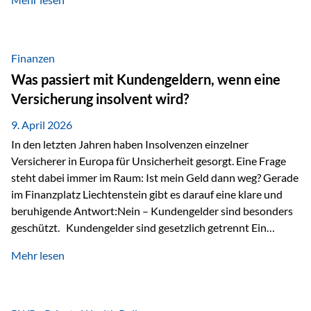
Modernes Value Investing als Grundlage Der
Investmentansatz von Estably basiert auf der
Weiterentwicklung des klassischen Value Investing. Im
Fokus stehen Unternehmen, deren Börsenkurs unter ihrem
Finanzen
inneren Wert liegt. Neben klassischen
Was passiert mit Kundengeldern, wenn eine
Bewertungskennzahlen werden auch qualitative Faktoren
Versicherung insolvent wird?
wie Geschäftsmodell, Wettbewerbsvorteile und
Managementqualität…
9. April 2026
In den letzten Jahren haben Insolvenzen einzelner
Versicherer in Europa für Unsicherheit gesorgt. Eine Frage
steht dabei immer im Raum: Ist mein Geld dann weg? Gerade
im Finanzplatz Liechtenstein gibt es darauf eine klare und
beruhigende Antwort:Nein – Kundengelder sind besonders
geschützt. Kundengelder sind gesetzlich getrennt Ein
zentraler Schutzmechanismus in Liechtenstein ist die
Mehr lesen
sogenannte Sondermasse. Das bedeutet:Die
Vermögenswerte, die zur Deckung der
Versicherungsverpflichtungen dienen, werden rechtlich vom
Vermögen der Versicherungsgesellschaft getrennt. Konkret