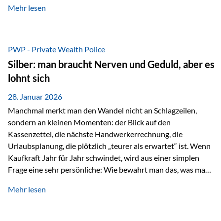
Mehr lesen
starken Anstiegen. Diese verändern jedoch nicht die
langfristige Funktion von Gold als Sachwert und
Diversifikationsinstrument. In einem Umfeld, das weiterhin
von geopolitischen Spannungen, einer stark ausgeweiteten
PWP - Private Wealth Police
Geldmenge sowie strukturellen Verschiebungen an den
Silber: man braucht Nerven und Geduld, aber es
Kapitalmärkten geprägt ist, bleibt Gold ein bewährter Anker.
lohnt sich
Nicht, weil…
28. Januar 2026
Manchmal merkt man den Wandel nicht an Schlagzeilen,
sondern an kleinen Momenten: der Blick auf den
Kassenzettel, die nächste Handwerkerrechnung, die
Urlaubsplanung, die plötzlich „teurer als erwartet“ ist. Wenn
Kaufkraft Jahr für Jahr schwindet, wird aus einer simplen
Frage eine sehr persönliche: Wie bewahrt man das, was man
sich aufgebaut hat? Genau dann wird es Zeit, sich
Mehr lesen
Sachwerten mit einer Investition in Sachwerte zu
beschäftigen; Nicht als Mode, sondern als Prinzip: Vermögen
soll nicht nur wachsen, sondern auch Substanz behalten –