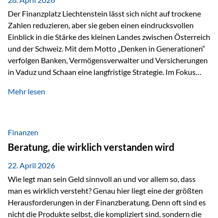
Der Finanzplatz Liechtenstein lässt sich nicht auf trockene
Zahlen reduzieren, aber sie geben einen eindrucksvollen
Einblick in die Stärke des kleinen Landes zwischen Österreich
und der Schweiz. Mit dem Motto „Denken in Generationen“
verfolgen Banken, Vermögensverwalter und Versicherungen
in Vaduz und Schaan eine langfristige Strategie. Im Fokus
stehen dabei vor allem: Qualität Stabilität internationaler
Mehr lesen
Marktzugang Liechtenstein hat sich in den letzten Jahren zu
einem wichtigen Drehpunkt für grenzüberschreitende
Finanzdienstleistungen entwickelt – und die aktuellsten
verfügbaren Kennzahlen (Stand Ende 2024, veröffentlicht
Finanzen
2025/2026)…
Beratung, die wirklich verstanden wird
22. April 2026
Wie legt man sein Geld sinnvoll an und vor allem so, dass
man es wirklich versteht? Genau hier liegt eine der größten
Herausforderungen in der Finanzberatung. Denn oft sind es
nicht die Produkte selbst, die kompliziert sind, sondern die