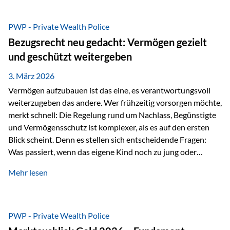
Das Problem: Laufende Besteuerung im Depot Im
Privatdepot fallen an: Abgeltungssteuer Fondsbesteuerung
PWP - Private Wealth Police
(Vorabpauschale, Teilfreistellung) Kein steuerlicher Abzug
Bezugsrecht neu gedacht: Vermögen gezielt
der Vermögensverwaltungs-Gebühren /
und geschützt weitergeben
Depotbankgebühren Jährliches Steuerreporting erforderlich
Zinsen, Dividenden und Kursgewinne werden laufend
3. März 2026
besteuert.
Vermögen aufzubauen ist das eine, es verantwortungsvoll
weiterzugeben das andere. Wer frühzeitig vorsorgen möchte,
merkt schnell: Die Regelung rund um Nachlass, Begünstigte
und Vermögensschutz ist komplexer, als es auf den ersten
Blick scheint. Denn es stellen sich entscheidende Fragen:
Was passiert, wenn das eigene Kind noch zu jung oder
unerfahren ist, um eine größere Summe sinnvoll zu
Mehr lesen
verwalten? Wie kann verhindert werden, dass Ex-Partner,
Gläubiger oder andere Dritte Zugriff auf das Vermögen
erhalten? Und wie lässt sich Vermögen klar und
unbürokratisch übertragen, ohne ausschließlich auf ein
PWP - Private Wealth Police
Testament angewiesen zu sein? Wenn klassische Lösungen