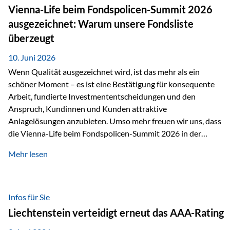
zahlreiche Zukunftstechnologien praktisch unverzichtbar.
Vienna-Life beim Fondspolicen-Summit 2026
Silber findet sich unter anderem in: Solarmodulen
ausgezeichnet: Warum unsere Fondsliste
Elektrofahrzeugen Halbleitern Smartphones und Tablets…
überzeugt
10. Juni 2026
Wenn Qualität ausgezeichnet wird, ist das mehr als ein
schöner Moment – es ist eine Bestätigung für konsequente
Arbeit, fundierte Investmententscheidungen und den
Anspruch, Kundinnen und Kunden attraktive
Anlagelösungen anzubieten. Umso mehr freuen wir uns, dass
die Vienna-Life beim Fondspolicen-Summit 2026 in der
Kategorie ETF/Passiv ausgezeichnet wurde. Grundlage
Mehr lesen
dieser Ehrung ist der renommierte Fondspolicenreport der
SAM – Smart Asset Management Service GmbH, bei dem
mehr als 20 Fondspolicen-Anbieter aus Investmentsicht
analysiert und verglichen wurden. Das Ergebnis: Die ETF-
Infos für Sie
Auswahl der Vienna-Life zählt zu den drei besten Angeboten
Liechtenstein verteidigt erneut das AAA-Rating
am Markt. Für uns ist diese Auszeichnung eine Bestätigung