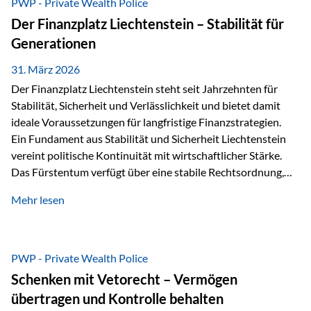
PWP - Private Wealth Police
heißt das:Diese Gelder gehören im Konkursfall nicht zur
Der Finanzplatz Liechtenstein – Stabilität für
allgemeinen Konkursmasse, sondern werden ausschließlich
Generationen
zur Erfüllung…
31. März 2026
Der Finanzplatz Liechtenstein steht seit Jahrzehnten für
Stabilität, Sicherheit und Verlässlichkeit und bietet damit
ideale Voraussetzungen für langfristige Finanzstrategien.
Ein Fundament aus Stabilität und Sicherheit Liechtenstein
vereint politische Kontinuität mit wirtschaftlicher Stärke.
Das Fürstentum verfügt über eine stabile Rechtsordnung,
die auf einer parlamentarischen Demokratie mit
Mehr lesen
monarchischen Elementen basiert. Diese Struktur schafft
nicht nur politische Stabilität, sondern auch eine
außergewöhnlich hohe Planungssicherheit für Investoren
und Unternehmen. Ein wesentliches Merkmal ist die
PWP - Private Wealth Police
Staatsfinanzierung: Liechtenstein weist keine
Schenken mit Vetorecht – Vermögen
Staatsschulden auf, und der Schutz der wirtschaftlichen
übertragen und Kontrolle behalten
Interessen der Bevölkerung ist in der Verfassung verankert.