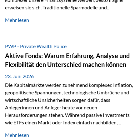
erweisen sie sich. Traditionelle Sparmodelle und
papierbasierte Anlagen, die über Jahrzehnte als
Mehr lesen
unumstößlich galten, versagen angesichts der expansiven
Geldpolitik der Zentralbanken. In diesem Umfeld stellt die
Rückbesinnung auf ein Jahrtausende altes Edelmetall keine
Nostalgie dar, sondern ist die modernste und strategisch
PWP - Private Wealth Police
klügste Antwort auf globale Instabilität. Physische Werte
Aktive Fonds: Warum Erfahrung, Analyse und
und der richtige Rechtsstandort sind heute keine bloße
Flexibilität den Unterschied machen können
Option mehr, sondern eine strategische Notwendigkeit. 1.
Der massive Aufwand hinter einem winzigen…
23. Juni 2026
Die Kapitalmärkte werden zunehmend komplexer. Inflation,
geopolitische Spannungen, technologische Umbrüche und
wirtschaftliche Unsicherheiten sorgen dafür, dass
Anlegerinnen und Anleger heute vor neuen
Herausforderungen stehen. Während passive Investments
wie ETFs einen Markt oder Index einfach nachbilden,
verfolgen aktiv gemanagte Fonds einen anderen Ansatz: Sie
Mehr lesen
setzen auf die Expertise erfahrener Fondsmanager, die