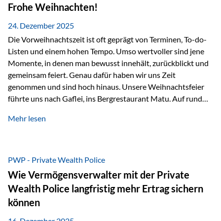
Erlebnissen konnten wir…
Frohe Weihnachten!
24. Dezember 2025
Die Vorweihnachtszeit ist oft geprägt von Terminen, To-do-
Listen und einem hohen Tempo. Umso wertvoller sind jene
Momente, in denen man bewusst innehält, zurückblickt und
gemeinsam feiert. Genau dafür haben wir uns Zeit
genommen und sind hoch hinaus. Unsere Weihnachtsfeier
führte uns nach Gaflei, ins Bergrestaurant Matu. Auf rund
1.500 Metern über dem Rheintal erwartete uns nicht nur ein
Mehr lesen
beeindruckendes Panorama, sondern auch etwas, das im
Alltag oft zu kurz kommt: Ruhe, Klarheit und echter
Weitblick, im wahrsten Sinne des Wortes. Inmitten
verschneiter Landschaft, bei feinem Essen, guter Musik und
PWP - Private Wealth Police
einer entspannten…
Wie Vermögensverwalter mit der Private
Wealth Police langfristig mehr Ertrag sichern
können
16. Dezember 2025