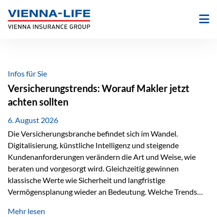
Zum
Inhalt
springen
Infos für Sie
Versicherungstrends: Worauf Makler jetzt
achten sollten
6. August 2026
Die Versicherungsbranche befindet sich im Wandel.
Digitalisierung, künstliche Intelligenz und steigende
Kundenanforderungen verändern die Art und Weise, wie
beraten und vorgesorgt wird. Gleichzeitig gewinnen
klassische Werte wie Sicherheit und langfristige
Vermögensplanung wieder an Bedeutung. Welche Trends
sollten Versicherungsmakler deshalb aktuell besonders im
Mehr lesen
Blick behalten? Digitalisierung und KI verändern die