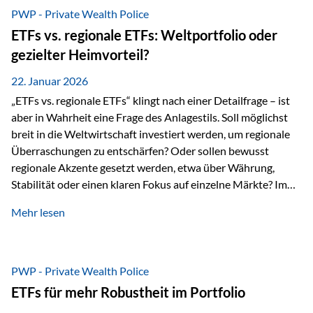
gerade dann, wenn Märkte nervös werden,…
PWP - Private Wealth Police
ETFs vs. regionale ETFs: Weltportfolio oder
gezielter Heimvorteil?
22. Januar 2026
„ETFs vs. regionale ETFs“ klingt nach einer Detailfrage – ist
aber in Wahrheit eine Frage des Anlagestils. Soll möglichst
breit in die Weltwirtschaft investiert werden, um regionale
Überraschungen zu entschärfen? Oder sollen bewusst
regionale Akzente gesetzt werden, etwa über Währung,
Stabilität oder einen klaren Fokus auf einzelne Märkte? Im
Rahmen der fondsgebundenen Lebensversicherung Private
Mehr lesen
Wealth Police der Vienna-Life lassen sich beide Ansätze
kombinieren. Der „Schutz“ im Portfolio entsteht dabei nicht
als Garantie, sondern als Zusammenspiel aus
Risikostreuung, Inflationsrobustheit und Stabilisierung. 1)
PWP - Private Wealth Police
Die Philosophiefrage: breit oder bewusst? Global investieren
ETFs für mehr Robustheit im Portfolio
bedeutet: Das Portfolio bildet die Weltmärkte möglichst