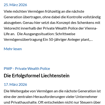
Besonders hervorzuheben ist hierbei Artikel 14 der
25. März 2026
liechtensteinischen Verfassung. Darin…
Viele möchten Vermögen frühzeitig an die nächste
Generation übertragen, ohne dabei die Kontrolle vollständig
abzugeben. Genau hier setzt das Konzept des Schenkens mit
Vetorecht innerhalb der Private Wealth Police der Vienna-
Life an. Die Ausgangssituation: Schrittweise
Vermögensübertragung Ein 50-jähriger Anleger plant,
seinem Kind Vermögen zu übertragen. Dabei soll nicht nur
Mehr lesen
der steuerliche Freibetrag optimal genutzt werden, sondern
auch sichergestellt sein, dass mit dem verschenken Geld
verantwortungsvoll umgegangen wird. Das Ziel:Eine
strukturierte, langfristige Vermögensübertragung, ohne die
PWP - Private Wealth Police
Kontrolle vollständig aus der Hand zu geben. Die Lösung:
Die Erfolgsformel Liechtenstein
Abschmelzung mit Vetorecht Die Umsetzung erfolgt über die
Private Wealth Police…
17. März 2026
Die Weitergabe von Vermögen an die nächste Generation ist
eine der zentralen Herausforderungen vieler Unternehmer
und Privathaushalte. Oft entscheiden nicht nur Steuern über