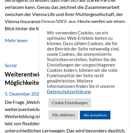
verlassen kann. Genau das zeichnet die Zusammenarbeit
zwischen der Vienna Life und ihrer Muttergesellschaft, der
Vienna Insurance Group (VIG), aus. Heute werfen wir einen
Blick hinter die Kulissen auf eine Unternehmensgruppe mit
Wir verwenden Cookies, um ein
beeindruckender Geschichte, gewachsenem Know-how und
optimales Web-Erlebnis bieten zu
Mehr lesen
einem stabilen Fundament. Ein starkes Netzwerk in ganz
können. Dazu zählen Cookies, die für
den Betrieb der Seite notwendig sind,
Europa Die Vienna Insurance Group ist die führende
sowie Cookies, die anonymisierte
Versicherungsgruppe in Zentral- und Osteuropa. Mit über
Statistiken erstellen. Sollten Sie die
50 Versicherungsgesellschaften in insgesamt 30 Ländern
Social
Einstellungen der vorgeschlagenen
Cookies ändern, können wir die volle
verbindet sie regionale Stärke mit internationaler
Weiterentwicklung im Berufsalltag: Welche
Funktionalität der Seite nicht
Kompetenz.
gewährleisten. Weitere
Möglichkeiten es gibt
Informationen finden Sie in unserer
Datenschutzerklärung
.
5. Dezember 2025
Die Frage „Welche Möglichkeiten gibt es, sich
Cookie Einstellungen
weiterzuentwickeln?“ lässt sich heute vielseitig beantworten.
Alle ablehnen
Alle akzeptieren
Weiterbildung ist längst kein starrer Prozess mehr, sondern
lebt von flexiblen Formaten, individuellen Bedürfnissen und
unterschiedlichen Lernwegen. Das wird besonders deutlich,