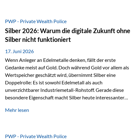
Chancen identifizieren, Risiken bewerten und Portfolios
gezielt steuern. Gerade in einem Umfeld, das von schnellen
Veränderungen geprägt ist, kann diese aktive
PWP - Private Wealth Police
Herangehensweise einen entscheidenden Mehrwert bieten.
Silber 2026: Warum die digitale Zukunft ohne
Was zeichnet aktive Fonds aus? Aktive Fonds verfolgen das
Silber nicht funktioniert
Ziel, nicht nur einen Markt abzubilden, sondern gezielt
Anlageentscheidungen zu treffen. Fondsmanager
17. Juni 2026
analysieren Unternehmen,…
Wenn Anleger an Edelmetalle denken, fällt der erste
Gedanke meist auf Gold. Doch während Gold vor allem als
Wertspeicher geschätzt wird, übernimmt Silber eine
Doppelrolle: Es ist sowohl Edelmetall als auch
unverzichtbarer Industriemetall-Rohstoff. Gerade diese
besondere Eigenschaft macht Silber heute interessanter
denn je. Denn die Welt wird nicht nur digitaler, sondern auch
Mehr lesen
elektrischer – und genau dort spielt Silber eine
entscheidende Rolle. Silber – das Metall der modernen
Wirtschaft Silber verfügt über die höchste elektrische
Leitfähigkeit aller Metalle. Diese Eigenschaft macht es für
PWP - Private Wealth Police