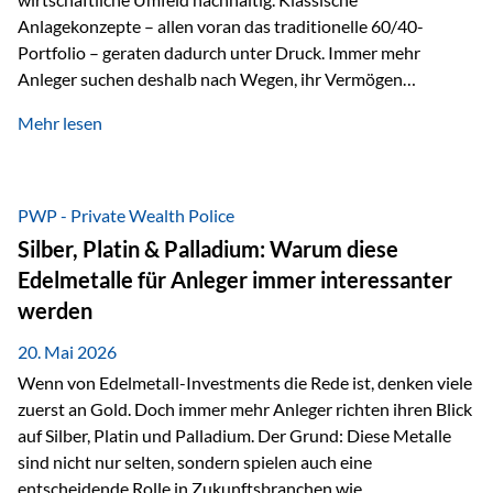
Anlagekonzepte – allen voran das traditionelle 60/40-
Portfolio – geraten dadurch unter Druck. Immer mehr
Anleger suchen deshalb nach Wegen, ihr Vermögen
langfristig gegen Kaufkraftverlust und geopolitische
Mehr lesen
Unsicherheit abzusichern. Genau hier rücken reale und
nicht-inflationierbare Werte wie Gold, Rohstoffe und
digitale Assets wieder in den Fokus. Gold gewinnt seine
monetäre Rolle zurück Gold erlebt derzeit eine
PWP - Private Wealth Police
bemerkenswerte Renaissance als monetärer Wertspeicher.
Silber, Platin & Palladium: Warum diese
Treiber sind Rekordkäufe der Zentralbanken, geopolitische
Edelmetalle für Anleger immer interessanter
Spannungen und ein schleichender Vertrauensverlust in
werden
ungedeckte Papierwährungen. Wie groß dieser
Vertrauensverlust ausfällt, zeigt ein nüchterner
20. Mai 2026
Langfristvergleich: Seit…
Wenn von Edelmetall-Investments die Rede ist, denken viele
zuerst an Gold. Doch immer mehr Anleger richten ihren Blick
auf Silber, Platin und Palladium. Der Grund: Diese Metalle
sind nicht nur selten, sondern spielen auch eine
entscheidende Rolle in Zukunftsbranchen wie