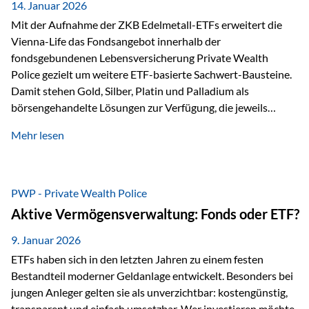
breit ab, ohne die…
14. Januar 2026
Mit der Aufnahme der ZKB Edelmetall-ETFs erweitert die
Vienna-Life das Fondsangebot innerhalb der
fondsgebundenen Lebensversicherung Private Wealth
Police gezielt um weitere ETF-basierte Sachwert-Bausteine.
Damit stehen Gold, Silber, Platin und Palladium als
börsengehandelte Lösungen zur Verfügung, die jeweils
physisch hinterlegte Edelmetalle abbilden. Der Fokus liegt
Mehr lesen
dabei nicht auf einzelnen Marktmeinungen, sondern auf
einer systematischen Portfoliologik: ETFs dienen als
transparente, effiziente Bausteine für Risikostreuung,
Inflationsrobustheit und Stabilisierung – eingebettet in eine
PWP - Private Wealth Police
liechtensteinische Versicherungsstruktur. Die
Aktive Vermögensverwaltung: Fonds oder ETF?
Sicherheitsarchitektur: Liechtenstein als Strukturprinzip Die
Private Wealth Police positioniert sich mit einer dreistufigen
9. Januar 2026
Sicherheitsarchitektur, die auf mehreren Ebenen ansetzt:
ETFs haben sich in den letzten Jahren zu einem festen
Stufe 1: Versicherer-Ebene • Versicherung mit…
Bestandteil moderner Geldanlage entwickelt. Besonders bei
jungen Anleger gelten sie als unverzichtbar: kostengünstig,
transparent und einfach umsetzbar. Wer investieren möchte,