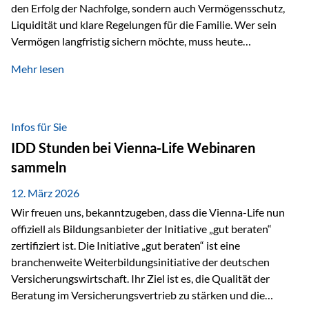
den Erfolg der Nachfolge, sondern auch Vermögensschutz,
Liquidität und klare Regelungen für die Familie. Wer sein
Vermögen langfristig sichern möchte, muss heute
international denken. Und genau hier setzt das Buch
Mehr lesen
„Erfolgsformel Liechtenstein“, herausgegeben und verfasst
von Rolf Klein, an – ein praxisnahes Nachschlagewerk, das
Vermögensnachfolge, Vermögensmanagement und
Vermögensschutz strategisch miteinander verbindet.
Infos für Sie
Warum klassische Nachfolgeplanung oft scheitert Viele
IDD Stunden bei Vienna-Life Webinaren
Vermögen werden erst im Todesfall übertragen. Das kann zu
sammeln
Problemen führen: Hohe Erbschaftsteuern Streitigkeiten
zwischen Erben Liquiditätsprobleme bei Immobilien…
12. März 2026
Wir freuen uns, bekanntzugeben, dass die Vienna-Life nun
offiziell als Bildungsanbieter der Initiative „gut beraten“
zertifiziert ist. Die Initiative „gut beraten“ ist eine
branchenweite Weiterbildungsinitiative der deutschen
Versicherungswirtschaft. Ihr Ziel ist es, die Qualität der
Beratung im Versicherungsvertrieb zu stärken und die