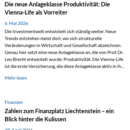
Strecke mit rund 4,8 Kilometern und 680 Höhenmetern
Die neue Anlageklasse Produktivität: Die
stellte die Teilnehmerinnen und Teilnehmer vor eine
Vienna-Life als Vorreiter
sportliche Herausforderung. Doch…
6. Mai 2026
Die Investmentwelt entwickelt sich ständig weiter. Neue
Trends entstehen meist dort, wo sich strukturelle
Veränderungen in Wirtschaft und Gesellschaft abzeichnen.
Genau hier setzt eine neue Anlageklasse an, die von Prof. Dr.
Leo Brecht entwickelt wurde: Produktivität. Die Vienna-Life
ist die erste Versicherung, die diese Anlageklasse aktiv in ihre
Lösung integriert und positioniert sich damit bewusst als
Mehr lesen
Vorreiter. Warum auf das Thema Produktivität setzen? Die
globalen Herausforderungen der Zeit, wie Inflation,
demografischer Wandel oder sinkendes
Wirtschaftswachstum, verändern die Spielregeln für
Finanzen
Investoren. Produktivität adressiert genau diese
Zahlen zum Finanzplatz Liechtenstein – ein
Herausforderungen, da wirtschaftliches Wachstum
Blick hinter die Kulissen
langfristig durch Produktivitätssteigerung entsteht, also
durch die Fähigkeit von Unternehmen, mehr…
28. April 2026