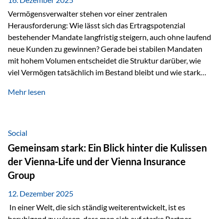
Vermögensverwalter stehen vor einer zentralen
Herausforderung: Wie lässt sich das Ertragspotenzial
bestehender Mandate langfristig steigern, auch ohne laufend
neue Kunden zu gewinnen? Gerade bei stabilen Mandaten
mit hohem Volumen entscheidet die Struktur darüber, wie
viel Vermögen tatsächlich im Bestand bleibt und wie stark
sich das Verwaltungsentgelt über die Jahre entwickelt. Ein
Mehr lesen
Beispiel verdeutlicht diese Wirkung besonders deutlich.
Wird ein Vermögen von 25 Millionen Euro über einen
Zeitraum von 20 Jahren verwaltet, ohne dass neue Kunden
hinzukommen, spielt nicht nur die Rendite eine Rolle. Auch
Social
steuerliche Effekte haben einen erheblichen Einfluss auf…
Gemeinsam stark: Ein Blick hinter die Kulissen
der Vienna-Life und der Vienna Insurance
Group
12. Dezember 2025
In einer Welt, die sich ständig weiterentwickelt, ist es
beruhigend zu wissen, dass man sich auf starke Partner