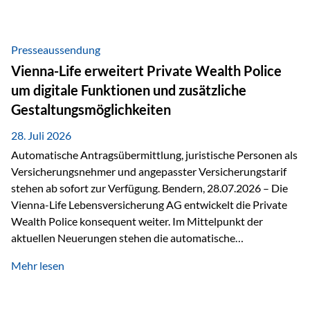
Beratung Digitale Prozesse und künstliche Intelligenz sind
längst Teil des Versicherungsalltags. Sie erleichtern
administrative Aufgaben, beschleunigen Abläufe und
Presseaussendung
schaffen mehr Zeit für das Wesentliche: die persönliche
Vienna-Life erweitert Private Wealth Police
Beratung. Gerade deshalb wird die individuelle Betreuung
um digitale Funktionen und zusätzliche
zum entscheidenden Erfolgsfaktor. Technologie kann
Gestaltungsmöglichkeiten
unterstützen, Vertrauen entsteht jedoch weiterhin im
persönlichen Gespräch. Bei der Vienna-Life reagieren…
28. Juli 2026
Automatische Antragsübermittlung, juristische Personen als
Versicherungsnehmer und angepasster Versicherungstarif
stehen ab sofort zur Verfügung. Bendern, 28.07.2026 – Die
Vienna-Life Lebensversicherung AG entwickelt die Private
Wealth Police konsequent weiter. Im Mittelpunkt der
aktuellen Neuerungen stehen die automatische
Antragsübermittlung, die Möglichkeit, juristische Personen
Mehr lesen
als Versicherungsnehmer einzusetzen, sowie eine
Überarbeitung des zugrundeliegenden Versicherungstarifes.
Durch die automatische Antragsübermittlung wird die