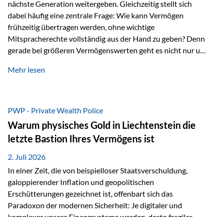
nächste Generation weitergeben. Gleichzeitig stellt sich
dabei häufig eine zentrale Frage: Wie kann Vermögen
frühzeitig übertragen werden, ohne wichtige
Mitspracherechte vollständig aus der Hand zu geben? Denn
gerade bei größeren Vermögenswerten geht es nicht nur um
die Frage der Übertragung. Es geht auch darum,
Mehr lesen
sicherzustellen, dass das Vermögen langfristig erhalten
bleibt und entsprechend der ursprünglichen Planung
verwendet wird. Ein Beispiel aus der Praxis Stellen Sie sich
folgende Situation vor: Ein Vater schenkt seiner Tochter
PWP - Private Wealth Police
einen Teil seines Vermögens. Einige Jahre später möchte die
Warum physisches Gold in Liechtenstein die
Tochter das Geld kurzfristig verwenden, um…
letzte Bastion Ihres Vermögens ist
2. Juli 2026
In einer Zeit, die von beispielloser Staatsverschuldung,
galoppierender Inflation und geopolitischen
Erschütterungen gezeichnet ist, offenbart sich das
Paradoxon der modernen Sicherheit: Je digitaler und
komplexer unsere Finanzsysteme werden, desto fragiler