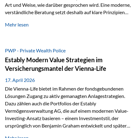
Art und Weise, wie darüber gesprochen wird. Eine moderne,
verständliche Beratung setzt deshalb auf klare Prinzipien
statt auf komplizierte Prognosen. Im Mittelpunkt stehen
Mehr lesen
fünf zentrale Faktoren: eine saubere Struktur, breite
Risikostreuung, Kosteneffizienz, steuerliche Optimierung
und ein wissenschaftlich fundierter Ansatz. Impulse zu
diesem Thema liefern unter anderem die praxisnahen
PWP - Private Wealth Police
Ansätze von Finanzexperte Klaus Rost, der seit vielen Jahren
Estably Modern Value Strategien im
für eine verständliche und…
Versicherungsmantel der Vienna-Life
17. April 2026
Die Vienna-Life bietet im Rahmen der fondsgebundenen
Lösungen Zugang zu aktiv gemanagten Anlagestrategien.
Dazu zählen auch die Portfolios der Estably
Vermögensverwaltung AG, die auf einem modernen Value-
Investing-Ansatz basieren – einem Investmentstil, der
ursprünglich von Benjamin Graham entwickelt und später
durch Investoren wie Warren Buffett weiter geprägt wurde.
Mehr lesen