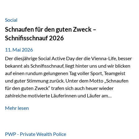
tatsächliche wirtschaftliche Entwicklung von Unternehmen
über viele Jahre hinweg. Als Teil der Produktauswahl
innerhalb der Private Wealth Police der Vienna-Life steht
Social
der Oculus Value Capital Fund für einen langfristig
Schnaufen für den guten Zweck –
orientierten Value-Investing-Ansatz mit Fokus auf
Schnifisschnauf 2026
fundamentale Unternehmensanalyse und nachhaltige
Wertentwicklung. Der Investmentansatz: Value Investing
11. Mai 2026
mit Weitblick Im Zentrum steht ein…
Der diesjährige Social Active Day der die Vienna-Life, besser
bekannt als Schnifisschnauf, liegt hinter uns und wir blicken
auf einen rundum gelungenen Tag voller Sport, Teamgeist
und guter Stimmung zurück. Unter dem Motto „Schnaufen
für den guten Zweck“ trafen sich auch heuer wieder
zahlreiche motivierte Läuferinnen und Läufer am
Dünserberg in Schnifis, um gemeinsam sportliche
Mehr lesen
Höchstleistungen für einen guten Zweck zu erbringen. Mit
grosser Freude dürfen wir verkünden, dass dabei
beeindruckende 14.000 Euro zugunsten des Schulheims
Mäder gesammelt werden konnten. Die anspruchsvolle
PWP - Private Wealth Police