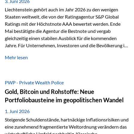
unseres Weges und unseres Anspruchs,…
3. Juni 2026
Liechtenstein gehört auch im Jahr 2026 zu den wenigen
Staaten weltweit, die von der Ratingagentur S&P Global
Ratings mit der Höchstnote AAA bewertet werden. Ende
Mai bestätigte die Agentur die Bestnote und vergab
gleichzeitig einen stabilen Ausblick für die kommenden
Jahre. Für Unternehmen, Investoren und die Bevölkerung ist
diese Einstufung ein wichtiges Signal. Sie unterstreicht die
Mehr lesen
finanzielle Stabilität des Landes sowie das Vertrauen
internationaler Märkte in den Wirtschafts- und
Finanzstandort Liechtenstein. Starker Wirtschaftsstandort
trotz Herausforderungen Die weltwirtschaftlichen
PWP - Private Wealth Police
Rahmenbedingungen bleiben anspruchsvoll. Geopolitische
Gold, Bitcoin und Rohstoffe: Neue
Unsicherheiten, eine verhaltene Investitionstätigkeit und
Portfoliobausteine im geopolitischen Wandel
eine schwächere Nachfrage in wichtigen Exportmärkten
beeinflussen auch die liechtensteinische Wirtschaft.
1. Juni 2026
Dennoch sieht…
Steigende Schuldenstände, hartnäckige Inflationsrisiken und
eine zunehmend fragmentierte Weltordnung verändern das
wirtschaftliche Umfeld nachhaltig. Klassische