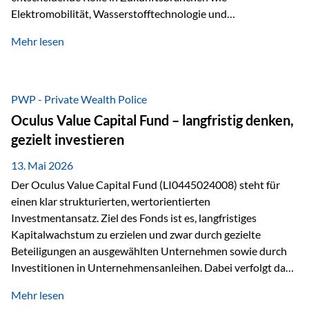
Elektromobilität, Wasserstofftechnologie und
Digitalisierung. Dadurch verbinden sie zwei wichtige
Mehr lesen
Faktoren für Investoren – begrenztes Angebot und
steigende industrielle Nachfrage. Edelmetalle als
Investment mit Zukunftspotenzial Während Gold oft als
klassischer „Sicherheitsanker“ gilt, bieten Silber, Platin und
PWP - Private Wealth Police
Palladium zusätzlich die Chance, von technologischen
Oculus Value Capital Fund – langfristig denken,
Entwicklungen zu profitieren. Die Nachfrage entsteht nicht
gezielt investieren
nur durch Anleger, sondern vor allem durch die Industrie.
Gerade in…
13. Mai 2026
Der Oculus Value Capital Fund (LI0445024008) steht für
einen klar strukturierten, wertorientierten
Investmentansatz. Ziel des Fonds ist es, langfristiges
Kapitalwachstum zu erzielen und zwar durch gezielte
Beteiligungen an ausgewählten Unternehmen sowie durch
Investitionen in Unternehmensanleihen. Dabei verfolgt das
Fondsmanagement eine klare Philosophie: Nicht kurzfristige
Mehr lesen
Marktbewegungen stehen im Fokus, sondern die