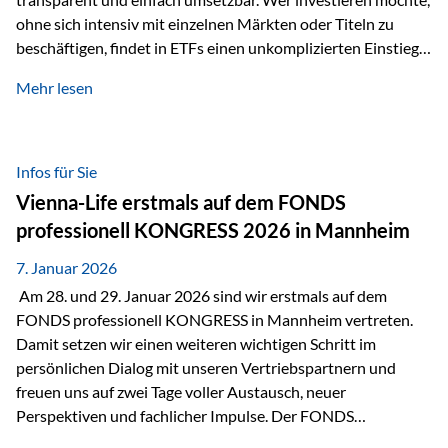
ohne sich intensiv mit einzelnen Märkten oder Titeln zu
beschäftigen, findet in ETFs einen unkomplizierten Einstieg
in den Kapitalmarkt. Aktiv gemanagte Fonds hingegen
Mehr lesen
werden häufig kritisch betrachtet. Sie gelten als teurer,
komplexer und weniger zeitgemäß. Doch greift diese
Einschätzung wirklich zu kurz? Ein differenzierter Blick zeigt:
Beide Ansätze haben ihre Berechtigung und ihre Stärken
Infos für Sie
entfalten sie oft gerade in Kombination. ETFs: Effizient, breit
Vienna-Life erstmals auf dem FONDS
gestreut und klar strukturiert…
professionell KONGRESS 2026 in Mannheim
7. Januar 2026
Am 28. und 29. Januar 2026 sind wir erstmals auf dem
FONDS professionell KONGRESS in Mannheim vertreten.
Damit setzen wir einen weiteren wichtigen Schritt im
persönlichen Dialog mit unseren Vertriebspartnern und
freuen uns auf zwei Tage voller Austausch, neuer
Perspektiven und fachlicher Impulse. Der FONDS
professionell KONGRESS zählt zu den wichtigsten