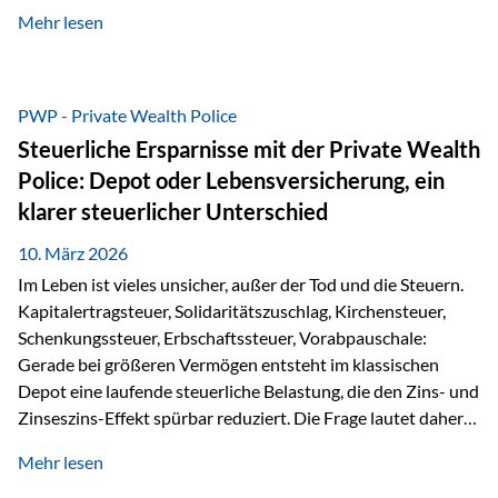
kontinuierliche Weiterbildung von vertrieblich tätigen
Mehr lesen
Personen transparent zu dokumentieren. Seit der
Umsetzung der EU-Versicherungsvertriebsrichtlinie besteht
eine gesetzliche Weiterbildungspflicht von mindestens 15
Stunden pro Jahr für vertrieblich tätige Personen in der
PWP - Private Wealth Police
Versicherungsbranche. Über die Weiterbildungsdatenbank
Steuerliche Ersparnisse mit der Private Wealth
von „gut beraten“ können absolvierte Bildungsmaßnahmen
Police: Depot oder Lebensversicherung, ein
zentral erfasst und dokumentiert werden. „gut beraten“
klarer steuerlicher Unterschied
zertifiziert Als zertifizierter Bildungsanbieter können unsere
Webinare nun für die…
10. März 2026
Im Leben ist vieles unsicher, außer der Tod und die Steuern.
Kapitalertragsteuer, Solidaritätszuschlag, Kirchensteuer,
Schenkungssteuer, Erbschaftssteuer, Vorabpauschale:
Gerade bei größeren Vermögen entsteht im klassischen
Depot eine laufende steuerliche Belastung, die den Zins- und
Zinseszins-Effekt spürbar reduziert. Die Frage lautet daher:
Wie kann Vermögen strukturiert werden, damit Steuern
Mehr lesen
nicht laufend Kapital entziehen – sondern möglichst lange im
System arbeiten? Hier setzt die Private Wealth Police an.