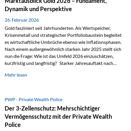
Marktausblick Gold 2026 – Fundament,
nicht ausreichen Traditionelle Nachlassregelungen stoßen
Dynamik und Perspektive
oft…
26. Februar 2026
Gold fasziniert seit Jahrhunderten. Als Wertspeicher,
Krisenmetall und strategischer Portfoliobaustein begleitet
es wirtschaftliche Umbrüche ebenso wie Inflationsphasen.
Nach einem außergewöhnlich starken Jahr 2025 stellt sich
nun die Frage: Wie ist das Umfeld 2026 einzuschätzen,
kurzfristig und langfristig? Starker Jahresauftakt nach
außergewöhnlichem Vorjahr Gold ist mit deutlicher
Mehr lesen
Dynamik in das Jahr 2026 gestartet. Zwischen dem
01.01.2026 und dem 31.01.2026 das Edelmetall: +12,8 % in
USD +11,7 % in EUR Durchschnitt über alle betrachteten
Währungen: +11,5 % Bereits 2025 war ein außergewöhnlich
PWP - Private Wealth Police
starkes Jahr: +64,4 % in USD Durchschnitt über alle
Der 3-Zellenschutz: Mehrschichtiger
Währungen: +56,6 % Langfristig zeigt sich ebenfalls ein
Vermögensschutz mit der Private Wealth
solides…
Police