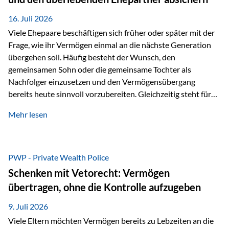
Kindern, sondern langfristig auch den Enkeln zukommen zu…
16. Juli 2026
Viele Ehepaare beschäftigen sich früher oder später mit der
Frage, wie ihr Vermögen einmal an die nächste Generation
übergehen soll. Häufig besteht der Wunsch, den
gemeinsamen Sohn oder die gemeinsame Tochter als
Nachfolger einzusetzen und den Vermögensübergang
bereits heute sinnvoll vorzubereiten. Gleichzeitig steht für
viele Ehepaare ein weiterer Aspekt im Mittelpunkt: Was
Mehr lesen
passiert, wenn einer der beiden verstirbt? Der überlebende
Ehepartner soll auch dann weiterhin finanziell unabhängig
bleiben und uneingeschränkt über das gemeinsame
Vermögen verfügen können. Genau für diese
PWP - Private Wealth Police
Ausgangssituation bietet die Private Wealth Police der
Schenken mit Vetorecht: Vermögen
Vienna-Life eine durchdachte Gestaltungsmöglichkeit. Die
übertragen, ohne die Kontrolle aufzugeben
Ausgangssituation Stellen Sie sich folgendes Beispiel vor:
Ein…
9. Juli 2026
Viele Eltern möchten Vermögen bereits zu Lebzeiten an die