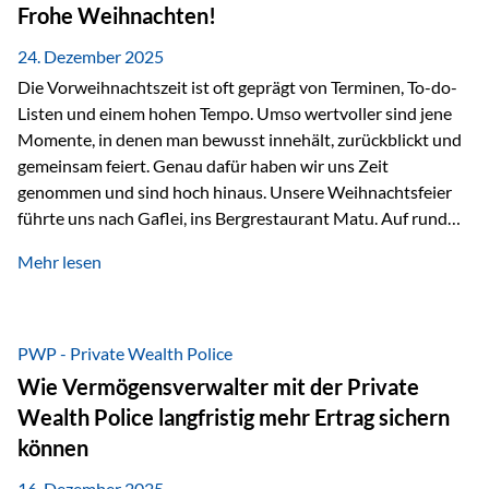
Erlebnissen konnten wir…
Frohe Weihnachten!
24. Dezember 2025
Die Vorweihnachtszeit ist oft geprägt von Terminen, To-do-
Listen und einem hohen Tempo. Umso wertvoller sind jene
Momente, in denen man bewusst innehält, zurückblickt und
gemeinsam feiert. Genau dafür haben wir uns Zeit
genommen und sind hoch hinaus. Unsere Weihnachtsfeier
führte uns nach Gaflei, ins Bergrestaurant Matu. Auf rund
1.500 Metern über dem Rheintal erwartete uns nicht nur ein
Mehr lesen
beeindruckendes Panorama, sondern auch etwas, das im
Alltag oft zu kurz kommt: Ruhe, Klarheit und echter
Weitblick, im wahrsten Sinne des Wortes. Inmitten
verschneiter Landschaft, bei feinem Essen, guter Musik und
PWP - Private Wealth Police
einer entspannten…
Wie Vermögensverwalter mit der Private
Wealth Police langfristig mehr Ertrag sichern
können
16. Dezember 2025