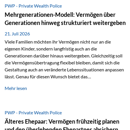
Abwicklung für Vertriebspartner deutlich effizienter
PWP - Private Wealth Police
gestaltet. Anträge werden direkt elektronisch übermittelt,
Mehrgenerationen-Modell: Vermögen über
Medienbrüche reduziert und die weitere Bearbeitung
Generationen hinweg strukturiert weitergeben
beschleunigt. Ab sofort können auch juristische Personen,
wie Kapitalgesellschaften oder Stiftungen, als
21. Juli 2026
Versicherungsnehmer eingesetzt werden. Damit erweitert
Viele Familien möchten ihr Vermögen nicht nur an die
die Vienna-Life die Einsatzmöglichkeiten der Private Wealth
eigenen Kinder, sondern langfristig auch an die
Police insbesondere für…
Generationen darüber hinaus weitergeben. Gleichzeitig soll
die Vermögensübertragung flexibel bleiben, damit sich die
Gestaltung auch an veränderte Lebenssituationen anpassen
lässt. Genau für diesen Wunsch bietet das
Mehrgenerationen-Modell der Private Wealth Police der
Mehr lesen
Vienna-Life eine interessante Lösung. Es ermöglicht,
Vermögen bereits heute generationenübergreifend zu
strukturieren und dennoch flexibel zu bleiben. Die
Ausgangssituation Stellen Sie sich folgende Familie vor: Die
PWP - Private Wealth Police
Großeltern haben über viele Jahre Vermögen aufgebaut. Ihr
Älteres Ehepaar: Vermögen frühzeitig planen
Wunsch ist es, dieses Vermögen nicht nur den eigenen
und den überlebenden Ehepartner absichern