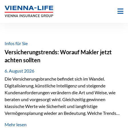
Zum
Inhalt
springen
Infos für Sie
Versicherungstrends: Worauf Makler jetzt
achten sollten
6. August 2026
Die Versicherungsbranche befindet sich im Wandel.
Digitalisierung, künstliche Intelligenz und steigende
Kundenanforderungen verändern die Art und Weise, wie
beraten und vorgesorgt wird. Gleichzeitig gewinnen
klassische Werte wie Sicherheit und langfristige
Vermögensplanung wieder an Bedeutung. Welche Trends
sollten Versicherungsmakler deshalb aktuell besonders im
Mehr lesen
Blick behalten? Digitalisierung und KI verändern die