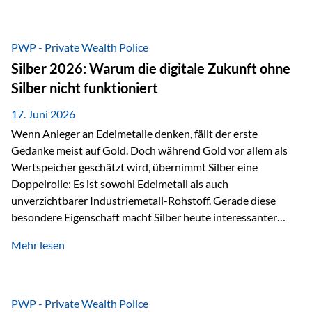
Chancen identifizieren, Risiken bewerten und Portfolios
gezielt steuern. Gerade in einem Umfeld, das von schnellen
Veränderungen geprägt ist, kann diese aktive
PWP - Private Wealth Police
Herangehensweise einen entscheidenden Mehrwert bieten.
Silber 2026: Warum die digitale Zukunft ohne
Was zeichnet aktive Fonds aus? Aktive Fonds verfolgen das
Silber nicht funktioniert
Ziel, nicht nur einen Markt abzubilden, sondern gezielt
Anlageentscheidungen zu treffen. Fondsmanager
17. Juni 2026
analysieren Unternehmen,…
Wenn Anleger an Edelmetalle denken, fällt der erste
Gedanke meist auf Gold. Doch während Gold vor allem als
Wertspeicher geschätzt wird, übernimmt Silber eine
Doppelrolle: Es ist sowohl Edelmetall als auch
unverzichtbarer Industriemetall-Rohstoff. Gerade diese
besondere Eigenschaft macht Silber heute interessanter
denn je. Denn die Welt wird nicht nur digitaler, sondern auch
Mehr lesen
elektrischer – und genau dort spielt Silber eine
entscheidende Rolle. Silber – das Metall der modernen
Wirtschaft Silber verfügt über die höchste elektrische
Leitfähigkeit aller Metalle. Diese Eigenschaft macht es für
PWP - Private Wealth Police