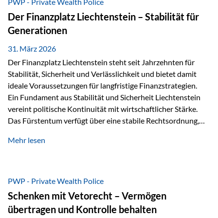
PWP - Private Wealth Police
heißt das:Diese Gelder gehören im Konkursfall nicht zur
Der Finanzplatz Liechtenstein – Stabilität für
allgemeinen Konkursmasse, sondern werden ausschließlich
Generationen
zur Erfüllung…
31. März 2026
Der Finanzplatz Liechtenstein steht seit Jahrzehnten für
Stabilität, Sicherheit und Verlässlichkeit und bietet damit
ideale Voraussetzungen für langfristige Finanzstrategien.
Ein Fundament aus Stabilität und Sicherheit Liechtenstein
vereint politische Kontinuität mit wirtschaftlicher Stärke.
Das Fürstentum verfügt über eine stabile Rechtsordnung,
die auf einer parlamentarischen Demokratie mit
Mehr lesen
monarchischen Elementen basiert. Diese Struktur schafft
nicht nur politische Stabilität, sondern auch eine
außergewöhnlich hohe Planungssicherheit für Investoren
und Unternehmen. Ein wesentliches Merkmal ist die
PWP - Private Wealth Police
Staatsfinanzierung: Liechtenstein weist keine
Schenken mit Vetorecht – Vermögen
Staatsschulden auf, und der Schutz der wirtschaftlichen
übertragen und Kontrolle behalten
Interessen der Bevölkerung ist in der Verfassung verankert.