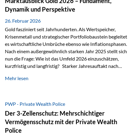
Marktausblick Gold 2026 – Fundament,
nicht ausreichen Traditionelle Nachlassregelungen stoßen
Dynamik und Perspektive
oft…
26. Februar 2026
Gold fasziniert seit Jahrhunderten. Als Wertspeicher,
Krisenmetall und strategischer Portfoliobaustein begleitet
es wirtschaftliche Umbrüche ebenso wie Inflationsphasen.
Nach einem außergewöhnlich starken Jahr 2025 stellt sich
nun die Frage: Wie ist das Umfeld 2026 einzuschätzen,
kurzfristig und langfristig? Starker Jahresauftakt nach
außergewöhnlichem Vorjahr Gold ist mit deutlicher
Mehr lesen
Dynamik in das Jahr 2026 gestartet. Zwischen dem
01.01.2026 und dem 31.01.2026 das Edelmetall: +12,8 % in
USD +11,7 % in EUR Durchschnitt über alle betrachteten
Währungen: +11,5 % Bereits 2025 war ein außergewöhnlich
PWP - Private Wealth Police
starkes Jahr: +64,4 % in USD Durchschnitt über alle
Der 3-Zellenschutz: Mehrschichtiger
Währungen: +56,6 % Langfristig zeigt sich ebenfalls ein
Vermögensschutz mit der Private Wealth
solides…
Police