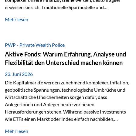
erweisen sie sich. Traditionelle Sparmodelle und
papierbasierte Anlagen, die über Jahrzehnte als
Mehr lesen
unumstößlich galten, versagen angesichts der expansiven
Geldpolitik der Zentralbanken. In diesem Umfeld stellt die
Rückbesinnung auf ein Jahrtausende altes Edelmetall keine
Nostalgie dar, sondern ist die modernste und strategisch
PWP - Private Wealth Police
klügste Antwort auf globale Instabilität. Physische Werte
Aktive Fonds: Warum Erfahrung, Analyse und
und der richtige Rechtsstandort sind heute keine bloße
Flexibilität den Unterschied machen können
Option mehr, sondern eine strategische Notwendigkeit. 1.
Der massive Aufwand hinter einem winzigen…
23. Juni 2026
Die Kapitalmärkte werden zunehmend komplexer. Inflation,
geopolitische Spannungen, technologische Umbrüche und
wirtschaftliche Unsicherheiten sorgen dafür, dass
Anlegerinnen und Anleger heute vor neuen
Herausforderungen stehen. Während passive Investments
wie ETFs einen Markt oder Index einfach nachbilden,
verfolgen aktiv gemanagte Fonds einen anderen Ansatz: Sie
Mehr lesen
setzen auf die Expertise erfahrener Fondsmanager, die