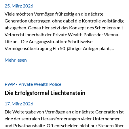
Besonders hervorzuheben ist hierbei Artikel 14 der
25. März 2026
liechtensteinischen Verfassung. Darin…
Viele möchten Vermögen frühzeitig an die nächste
Generation übertragen, ohne dabei die Kontrolle vollständig
abzugeben. Genau hier setzt das Konzept des Schenkens mit
Vetorecht innerhalb der Private Wealth Police der Vienna-
Life an. Die Ausgangssituation: Schrittweise
Vermögensübertragung Ein 50-jähriger Anleger plant,
seinem Kind Vermögen zu übertragen. Dabei soll nicht nur
Mehr lesen
der steuerliche Freibetrag optimal genutzt werden, sondern
auch sichergestellt sein, dass mit dem verschenken Geld
verantwortungsvoll umgegangen wird. Das Ziel:Eine
strukturierte, langfristige Vermögensübertragung, ohne die
PWP - Private Wealth Police
Kontrolle vollständig aus der Hand zu geben. Die Lösung:
Die Erfolgsformel Liechtenstein
Abschmelzung mit Vetorecht Die Umsetzung erfolgt über die
Private Wealth Police…
17. März 2026
Die Weitergabe von Vermögen an die nächste Generation ist
eine der zentralen Herausforderungen vieler Unternehmer
und Privathaushalte. Oft entscheiden nicht nur Steuern über