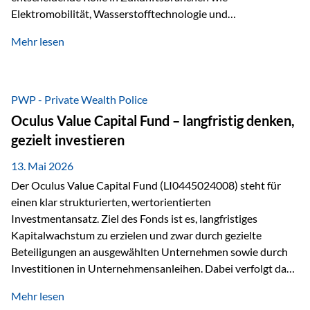
Elektromobilität, Wasserstofftechnologie und
Digitalisierung. Dadurch verbinden sie zwei wichtige
Mehr lesen
Faktoren für Investoren – begrenztes Angebot und
steigende industrielle Nachfrage. Edelmetalle als
Investment mit Zukunftspotenzial Während Gold oft als
klassischer „Sicherheitsanker“ gilt, bieten Silber, Platin und
PWP - Private Wealth Police
Palladium zusätzlich die Chance, von technologischen
Oculus Value Capital Fund – langfristig denken,
Entwicklungen zu profitieren. Die Nachfrage entsteht nicht
gezielt investieren
nur durch Anleger, sondern vor allem durch die Industrie.
Gerade in…
13. Mai 2026
Der Oculus Value Capital Fund (LI0445024008) steht für
einen klar strukturierten, wertorientierten
Investmentansatz. Ziel des Fonds ist es, langfristiges
Kapitalwachstum zu erzielen und zwar durch gezielte
Beteiligungen an ausgewählten Unternehmen sowie durch
Investitionen in Unternehmensanleihen. Dabei verfolgt das
Fondsmanagement eine klare Philosophie: Nicht kurzfristige
Mehr lesen
Marktbewegungen stehen im Fokus, sondern die