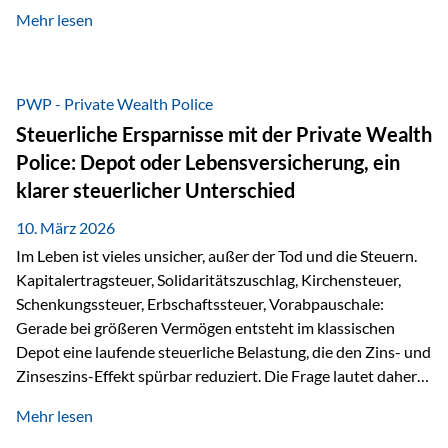
kontinuierliche Weiterbildung von vertrieblich tätigen
Mehr lesen
Personen transparent zu dokumentieren. Seit der
Umsetzung der EU-Versicherungsvertriebsrichtlinie besteht
eine gesetzliche Weiterbildungspflicht von mindestens 15
Stunden pro Jahr für vertrieblich tätige Personen in der
PWP - Private Wealth Police
Versicherungsbranche. Über die Weiterbildungsdatenbank
Steuerliche Ersparnisse mit der Private Wealth
von „gut beraten“ können absolvierte Bildungsmaßnahmen
Police: Depot oder Lebensversicherung, ein
zentral erfasst und dokumentiert werden. „gut beraten“
klarer steuerlicher Unterschied
zertifiziert Als zertifizierter Bildungsanbieter können unsere
Webinare nun für die…
10. März 2026
Im Leben ist vieles unsicher, außer der Tod und die Steuern.
Kapitalertragsteuer, Solidaritätszuschlag, Kirchensteuer,
Schenkungssteuer, Erbschaftssteuer, Vorabpauschale:
Gerade bei größeren Vermögen entsteht im klassischen
Depot eine laufende steuerliche Belastung, die den Zins- und
Zinseszins-Effekt spürbar reduziert. Die Frage lautet daher:
Wie kann Vermögen strukturiert werden, damit Steuern
Mehr lesen
nicht laufend Kapital entziehen – sondern möglichst lange im
System arbeiten? Hier setzt die Private Wealth Police an.