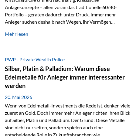
Anlagekonzepte – allen voran das traditionelle 60/40-
Portfolio – geraten dadurch unter Druck. Immer mehr
Anleger suchen deshalb nach Wegen, ihr Vermögen
langfristig gegen Kaufkraftverlust und geopolitische
Mehr lesen
Unsicherheit abzusichern. Genau hier rücken reale und
nicht-inflationierbare Werte wie Gold, Rohstoffe und
digitale Assets wieder in den Fokus. Gold gewinnt seine
monetäre Rolle zurück Gold erlebt derzeit eine
PWP - Private Wealth Police
bemerkenswerte Renaissance als monetärer Wertspeicher.
Silber, Platin & Palladium: Warum diese
Treiber sind Rekordkäufe der Zentralbanken, geopolitische
Edelmetalle für Anleger immer interessanter
Spannungen und ein schleichender Vertrauensverlust in
werden
ungedeckte Papierwährungen. Wie groß dieser
Vertrauensverlust ausfällt, zeigt ein nüchterner
20. Mai 2026
Langfristvergleich: Seit…
Wenn von Edelmetall-Investments die Rede ist, denken viele
zuerst an Gold. Doch immer mehr Anleger richten ihren Blick
auf Silber, Platin und Palladium. Der Grund: Diese Metalle
sind nicht nur selten, sondern spielen auch eine
entscheidende Rolle in Zukunftsbranchen wie