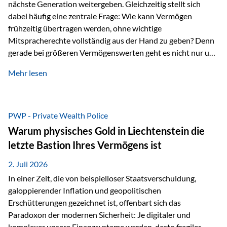
nächste Generation weitergeben. Gleichzeitig stellt sich
dabei häufig eine zentrale Frage: Wie kann Vermögen
frühzeitig übertragen werden, ohne wichtige
Mitspracherechte vollständig aus der Hand zu geben? Denn
gerade bei größeren Vermögenswerten geht es nicht nur um
die Frage der Übertragung. Es geht auch darum,
Mehr lesen
sicherzustellen, dass das Vermögen langfristig erhalten
bleibt und entsprechend der ursprünglichen Planung
verwendet wird. Ein Beispiel aus der Praxis Stellen Sie sich
folgende Situation vor: Ein Vater schenkt seiner Tochter
PWP - Private Wealth Police
einen Teil seines Vermögens. Einige Jahre später möchte die
Warum physisches Gold in Liechtenstein die
Tochter das Geld kurzfristig verwenden, um…
letzte Bastion Ihres Vermögens ist
2. Juli 2026
In einer Zeit, die von beispielloser Staatsverschuldung,
galoppierender Inflation und geopolitischen
Erschütterungen gezeichnet ist, offenbart sich das
Paradoxon der modernen Sicherheit: Je digitaler und
komplexer unsere Finanzsysteme werden, desto fragiler