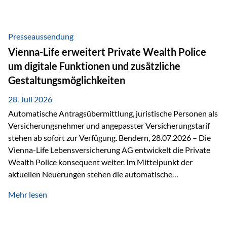
Beratung Digitale Prozesse und künstliche Intelligenz sind
längst Teil des Versicherungsalltags. Sie erleichtern
administrative Aufgaben, beschleunigen Abläufe und
Presseaussendung
schaffen mehr Zeit für das Wesentliche: die persönliche
Vienna-Life erweitert Private Wealth Police
Beratung. Gerade deshalb wird die individuelle Betreuung
um digitale Funktionen und zusätzliche
zum entscheidenden Erfolgsfaktor. Technologie kann
Gestaltungsmöglichkeiten
unterstützen, Vertrauen entsteht jedoch weiterhin im
persönlichen Gespräch. Bei der Vienna-Life reagieren…
28. Juli 2026
Automatische Antragsübermittlung, juristische Personen als
Versicherungsnehmer und angepasster Versicherungstarif
stehen ab sofort zur Verfügung. Bendern, 28.07.2026 – Die
Vienna-Life Lebensversicherung AG entwickelt die Private
Wealth Police konsequent weiter. Im Mittelpunkt der
aktuellen Neuerungen stehen die automatische
Antragsübermittlung, die Möglichkeit, juristische Personen
Mehr lesen
als Versicherungsnehmer einzusetzen, sowie eine
Überarbeitung des zugrundeliegenden Versicherungstarifes.
Durch die automatische Antragsübermittlung wird die