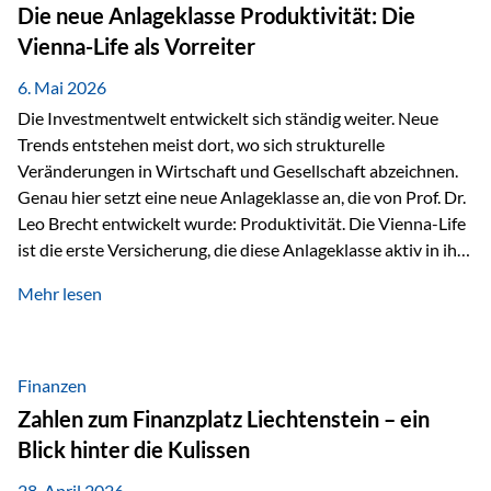
Strecke mit rund 4,8 Kilometern und 680 Höhenmetern
Die neue Anlageklasse Produktivität: Die
stellte die Teilnehmerinnen und Teilnehmer vor eine
Vienna-Life als Vorreiter
sportliche Herausforderung. Doch…
6. Mai 2026
Die Investmentwelt entwickelt sich ständig weiter. Neue
Trends entstehen meist dort, wo sich strukturelle
Veränderungen in Wirtschaft und Gesellschaft abzeichnen.
Genau hier setzt eine neue Anlageklasse an, die von Prof. Dr.
Leo Brecht entwickelt wurde: Produktivität. Die Vienna-Life
ist die erste Versicherung, die diese Anlageklasse aktiv in ihre
Lösung integriert und positioniert sich damit bewusst als
Mehr lesen
Vorreiter. Warum auf das Thema Produktivität setzen? Die
globalen Herausforderungen der Zeit, wie Inflation,
demografischer Wandel oder sinkendes
Wirtschaftswachstum, verändern die Spielregeln für
Finanzen
Investoren. Produktivität adressiert genau diese
Zahlen zum Finanzplatz Liechtenstein – ein
Herausforderungen, da wirtschaftliches Wachstum
Blick hinter die Kulissen
langfristig durch Produktivitätssteigerung entsteht, also
durch die Fähigkeit von Unternehmen, mehr…
28. April 2026