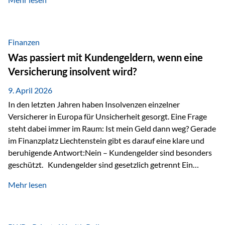
Modernes Value Investing als Grundlage Der
Investmentansatz von Estably basiert auf der
Weiterentwicklung des klassischen Value Investing. Im
Fokus stehen Unternehmen, deren Börsenkurs unter ihrem
Finanzen
inneren Wert liegt. Neben klassischen
Was passiert mit Kundengeldern, wenn eine
Bewertungskennzahlen werden auch qualitative Faktoren
Versicherung insolvent wird?
wie Geschäftsmodell, Wettbewerbsvorteile und
Managementqualität…
9. April 2026
In den letzten Jahren haben Insolvenzen einzelner
Versicherer in Europa für Unsicherheit gesorgt. Eine Frage
steht dabei immer im Raum: Ist mein Geld dann weg? Gerade
im Finanzplatz Liechtenstein gibt es darauf eine klare und
beruhigende Antwort:Nein – Kundengelder sind besonders
geschützt. Kundengelder sind gesetzlich getrennt Ein
zentraler Schutzmechanismus in Liechtenstein ist die
Mehr lesen
sogenannte Sondermasse. Das bedeutet:Die
Vermögenswerte, die zur Deckung der
Versicherungsverpflichtungen dienen, werden rechtlich vom
Vermögen der Versicherungsgesellschaft getrennt. Konkret