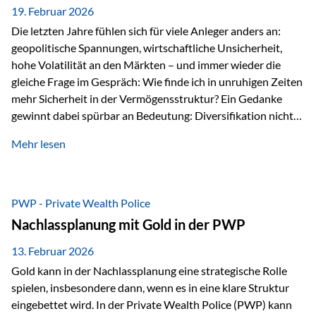
19. Februar 2026
Die letzten Jahre fühlen sich für viele Anleger anders an:
geopolitische Spannungen, wirtschaftliche Unsicherheit,
hohe Volatilität an den Märkten – und immer wieder die
gleiche Frage im Gespräch: Wie finde ich in unruhigen Zeiten
mehr Sicherheit in der Vermögensstruktur? Ein Gedanke
gewinnt dabei spürbar an Bedeutung: Diversifikation nicht
nur über Anlageklassen, sondern auch über Jurisdiktionen.
Mehr lesen
Wer Vermögen ausschließlich in einem Rechtsraum
organisiert, ist auch von dessen Rahmenbedingungen
besonders abhängig. Genau hier kann das Fürstentum
Liechtenstein eine Rolle spielen: außerhalb der EU, ohne
PWP - Private Wealth Police
Euro, mit einem eigenständigen Rechts- und Finanzplatz.
Nachlassplanung mit Gold in der PWP
Und genau an dieser Stelle setzt der 3-Zellenschutz an –…
13. Februar 2026
Gold kann in der Nachlassplanung eine strategische Rolle
spielen, insbesondere dann, wenn es in eine klare Struktur
eingebettet wird. In der Private Wealth Police (PWP) kann