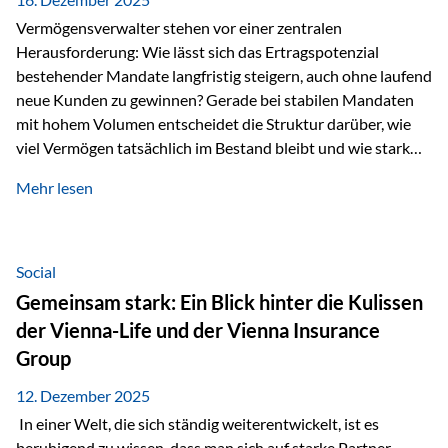
Vermögensverwalter stehen vor einer zentralen
Herausforderung: Wie lässt sich das Ertragspotenzial
bestehender Mandate langfristig steigern, auch ohne laufend
neue Kunden zu gewinnen? Gerade bei stabilen Mandaten
mit hohem Volumen entscheidet die Struktur darüber, wie
viel Vermögen tatsächlich im Bestand bleibt und wie stark
sich das Verwaltungsentgelt über die Jahre entwickelt. Ein
Mehr lesen
Beispiel verdeutlicht diese Wirkung besonders deutlich.
Wird ein Vermögen von 25 Millionen Euro über einen
Zeitraum von 20 Jahren verwaltet, ohne dass neue Kunden
hinzukommen, spielt nicht nur die Rendite eine Rolle. Auch
Social
steuerliche Effekte haben einen erheblichen Einfluss auf…
Gemeinsam stark: Ein Blick hinter die Kulissen
der Vienna-Life und der Vienna Insurance
Group
12. Dezember 2025
In einer Welt, die sich ständig weiterentwickelt, ist es
beruhigend zu wissen, dass man sich auf starke Partner