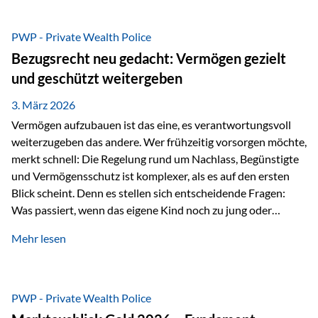
Das Problem: Laufende Besteuerung im Depot Im
Privatdepot fallen an: Abgeltungssteuer Fondsbesteuerung
PWP - Private Wealth Police
(Vorabpauschale, Teilfreistellung) Kein steuerlicher Abzug
Bezugsrecht neu gedacht: Vermögen gezielt
der Vermögensverwaltungs-Gebühren /
und geschützt weitergeben
Depotbankgebühren Jährliches Steuerreporting erforderlich
Zinsen, Dividenden und Kursgewinne werden laufend
3. März 2026
besteuert.
Vermögen aufzubauen ist das eine, es verantwortungsvoll
weiterzugeben das andere. Wer frühzeitig vorsorgen möchte,
merkt schnell: Die Regelung rund um Nachlass, Begünstigte
und Vermögensschutz ist komplexer, als es auf den ersten
Blick scheint. Denn es stellen sich entscheidende Fragen:
Was passiert, wenn das eigene Kind noch zu jung oder
unerfahren ist, um eine größere Summe sinnvoll zu
Mehr lesen
verwalten? Wie kann verhindert werden, dass Ex-Partner,
Gläubiger oder andere Dritte Zugriff auf das Vermögen
erhalten? Und wie lässt sich Vermögen klar und
unbürokratisch übertragen, ohne ausschließlich auf ein
PWP - Private Wealth Police
Testament angewiesen zu sein? Wenn klassische Lösungen