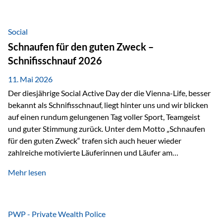
tatsächliche wirtschaftliche Entwicklung von Unternehmen
über viele Jahre hinweg. Als Teil der Produktauswahl
innerhalb der Private Wealth Police der Vienna-Life steht
Social
der Oculus Value Capital Fund für einen langfristig
Schnaufen für den guten Zweck –
orientierten Value-Investing-Ansatz mit Fokus auf
Schnifisschnauf 2026
fundamentale Unternehmensanalyse und nachhaltige
Wertentwicklung. Der Investmentansatz: Value Investing
11. Mai 2026
mit Weitblick Im Zentrum steht ein…
Der diesjährige Social Active Day der die Vienna-Life, besser
bekannt als Schnifisschnauf, liegt hinter uns und wir blicken
auf einen rundum gelungenen Tag voller Sport, Teamgeist
und guter Stimmung zurück. Unter dem Motto „Schnaufen
für den guten Zweck“ trafen sich auch heuer wieder
zahlreiche motivierte Läuferinnen und Läufer am
Dünserberg in Schnifis, um gemeinsam sportliche
Mehr lesen
Höchstleistungen für einen guten Zweck zu erbringen. Mit
grosser Freude dürfen wir verkünden, dass dabei
beeindruckende 14.000 Euro zugunsten des Schulheims
Mäder gesammelt werden konnten. Die anspruchsvolle
PWP - Private Wealth Police