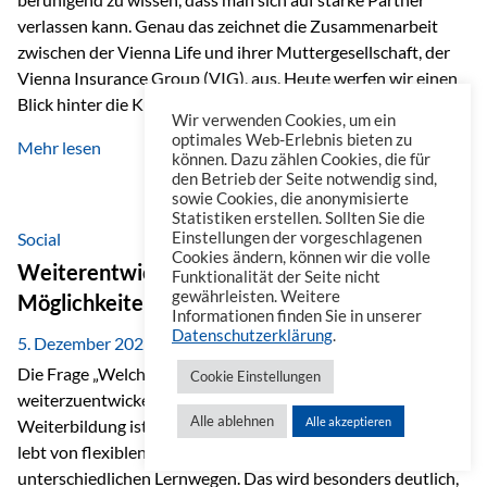
verlassen kann. Genau das zeichnet die Zusammenarbeit
zwischen der Vienna Life und ihrer Muttergesellschaft, der
Vienna Insurance Group (VIG), aus. Heute werfen wir einen
Blick hinter die Kulissen auf eine Unternehmensgruppe mit
Wir verwenden Cookies, um ein
beeindruckender Geschichte, gewachsenem Know-how und
optimales Web-Erlebnis bieten zu
Mehr lesen
einem stabilen Fundament. Ein starkes Netzwerk in ganz
können. Dazu zählen Cookies, die für
den Betrieb der Seite notwendig sind,
Europa Die Vienna Insurance Group ist die führende
sowie Cookies, die anonymisierte
Versicherungsgruppe in Zentral- und Osteuropa. Mit über
Statistiken erstellen. Sollten Sie die
50 Versicherungsgesellschaften in insgesamt 30 Ländern
Social
Einstellungen der vorgeschlagenen
Cookies ändern, können wir die volle
verbindet sie regionale Stärke mit internationaler
Weiterentwicklung im Berufsalltag: Welche
Funktionalität der Seite nicht
Kompetenz.
gewährleisten. Weitere
Möglichkeiten es gibt
Informationen finden Sie in unserer
Datenschutzerklärung
.
5. Dezember 2025
Die Frage „Welche Möglichkeiten gibt es, sich
Cookie Einstellungen
weiterzuentwickeln?“ lässt sich heute vielseitig beantworten.
Alle ablehnen
Alle akzeptieren
Weiterbildung ist längst kein starrer Prozess mehr, sondern
lebt von flexiblen Formaten, individuellen Bedürfnissen und
unterschiedlichen Lernwegen. Das wird besonders deutlich,