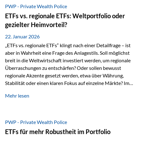
gerade dann, wenn Märkte nervös werden,…
PWP - Private Wealth Police
ETFs vs. regionale ETFs: Weltportfolio oder
gezielter Heimvorteil?
22. Januar 2026
„ETFs vs. regionale ETFs“ klingt nach einer Detailfrage – ist
aber in Wahrheit eine Frage des Anlagestils. Soll möglichst
breit in die Weltwirtschaft investiert werden, um regionale
Überraschungen zu entschärfen? Oder sollen bewusst
regionale Akzente gesetzt werden, etwa über Währung,
Stabilität oder einen klaren Fokus auf einzelne Märkte? Im
Rahmen der fondsgebundenen Lebensversicherung Private
Mehr lesen
Wealth Police der Vienna-Life lassen sich beide Ansätze
kombinieren. Der „Schutz“ im Portfolio entsteht dabei nicht
als Garantie, sondern als Zusammenspiel aus
Risikostreuung, Inflationsrobustheit und Stabilisierung. 1)
PWP - Private Wealth Police
Die Philosophiefrage: breit oder bewusst? Global investieren
ETFs für mehr Robustheit im Portfolio
bedeutet: Das Portfolio bildet die Weltmärkte möglichst