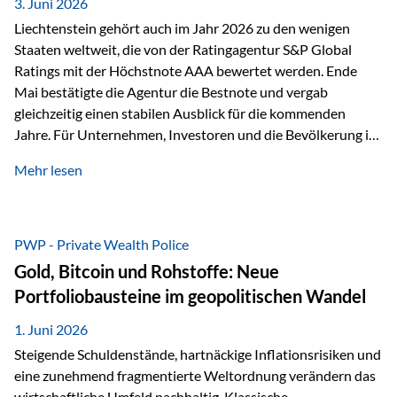
unseres Weges und unseres Anspruchs,…
3. Juni 2026
Liechtenstein gehört auch im Jahr 2026 zu den wenigen
Staaten weltweit, die von der Ratingagentur S&P Global
Ratings mit der Höchstnote AAA bewertet werden. Ende
Mai bestätigte die Agentur die Bestnote und vergab
gleichzeitig einen stabilen Ausblick für die kommenden
Jahre. Für Unternehmen, Investoren und die Bevölkerung ist
diese Einstufung ein wichtiges Signal. Sie unterstreicht die
Mehr lesen
finanzielle Stabilität des Landes sowie das Vertrauen
internationaler Märkte in den Wirtschafts- und
Finanzstandort Liechtenstein. Starker Wirtschaftsstandort
trotz Herausforderungen Die weltwirtschaftlichen
PWP - Private Wealth Police
Rahmenbedingungen bleiben anspruchsvoll. Geopolitische
Gold, Bitcoin und Rohstoffe: Neue
Unsicherheiten, eine verhaltene Investitionstätigkeit und
Portfoliobausteine im geopolitischen Wandel
eine schwächere Nachfrage in wichtigen Exportmärkten
beeinflussen auch die liechtensteinische Wirtschaft.
1. Juni 2026
Dennoch sieht…
Steigende Schuldenstände, hartnäckige Inflationsrisiken und
eine zunehmend fragmentierte Weltordnung verändern das
wirtschaftliche Umfeld nachhaltig. Klassische