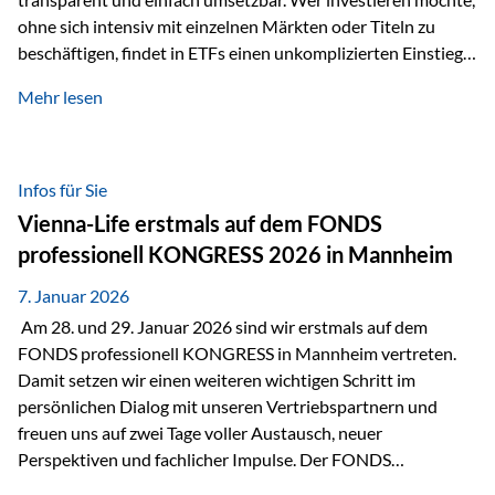
ohne sich intensiv mit einzelnen Märkten oder Titeln zu
beschäftigen, findet in ETFs einen unkomplizierten Einstieg
in den Kapitalmarkt. Aktiv gemanagte Fonds hingegen
Mehr lesen
werden häufig kritisch betrachtet. Sie gelten als teurer,
komplexer und weniger zeitgemäß. Doch greift diese
Einschätzung wirklich zu kurz? Ein differenzierter Blick zeigt:
Beide Ansätze haben ihre Berechtigung und ihre Stärken
Infos für Sie
entfalten sie oft gerade in Kombination. ETFs: Effizient, breit
Vienna-Life erstmals auf dem FONDS
gestreut und klar strukturiert…
professionell KONGRESS 2026 in Mannheim
7. Januar 2026
Am 28. und 29. Januar 2026 sind wir erstmals auf dem
FONDS professionell KONGRESS in Mannheim vertreten.
Damit setzen wir einen weiteren wichtigen Schritt im
persönlichen Dialog mit unseren Vertriebspartnern und
freuen uns auf zwei Tage voller Austausch, neuer
Perspektiven und fachlicher Impulse. Der FONDS
professionell KONGRESS zählt zu den wichtigsten