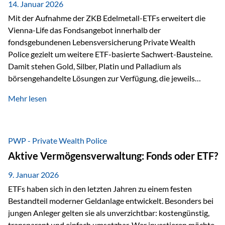
breit ab, ohne die…
14. Januar 2026
Mit der Aufnahme der ZKB Edelmetall-ETFs erweitert die
Vienna-Life das Fondsangebot innerhalb der
fondsgebundenen Lebensversicherung Private Wealth
Police gezielt um weitere ETF-basierte Sachwert-Bausteine.
Damit stehen Gold, Silber, Platin und Palladium als
börsengehandelte Lösungen zur Verfügung, die jeweils
physisch hinterlegte Edelmetalle abbilden. Der Fokus liegt
Mehr lesen
dabei nicht auf einzelnen Marktmeinungen, sondern auf
einer systematischen Portfoliologik: ETFs dienen als
transparente, effiziente Bausteine für Risikostreuung,
Inflationsrobustheit und Stabilisierung – eingebettet in eine
PWP - Private Wealth Police
liechtensteinische Versicherungsstruktur. Die
Aktive Vermögensverwaltung: Fonds oder ETF?
Sicherheitsarchitektur: Liechtenstein als Strukturprinzip Die
Private Wealth Police positioniert sich mit einer dreistufigen
9. Januar 2026
Sicherheitsarchitektur, die auf mehreren Ebenen ansetzt:
ETFs haben sich in den letzten Jahren zu einem festen
Stufe 1: Versicherer-Ebene • Versicherung mit…
Bestandteil moderner Geldanlage entwickelt. Besonders bei
jungen Anleger gelten sie als unverzichtbar: kostengünstig,
transparent und einfach umsetzbar. Wer investieren möchte,