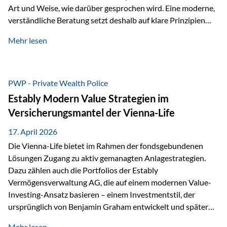
Art und Weise, wie darüber gesprochen wird. Eine moderne,
verständliche Beratung setzt deshalb auf klare Prinzipien
statt auf komplizierte Prognosen. Im Mittelpunkt stehen
Mehr lesen
fünf zentrale Faktoren: eine saubere Struktur, breite
Risikostreuung, Kosteneffizienz, steuerliche Optimierung
und ein wissenschaftlich fundierter Ansatz. Impulse zu
diesem Thema liefern unter anderem die praxisnahen
PWP - Private Wealth Police
Ansätze von Finanzexperte Klaus Rost, der seit vielen Jahren
Estably Modern Value Strategien im
für eine verständliche und…
Versicherungsmantel der Vienna-Life
17. April 2026
Die Vienna-Life bietet im Rahmen der fondsgebundenen
Lösungen Zugang zu aktiv gemanagten Anlagestrategien.
Dazu zählen auch die Portfolios der Estably
Vermögensverwaltung AG, die auf einem modernen Value-
Investing-Ansatz basieren – einem Investmentstil, der
ursprünglich von Benjamin Graham entwickelt und später
durch Investoren wie Warren Buffett weiter geprägt wurde.
Mehr lesen