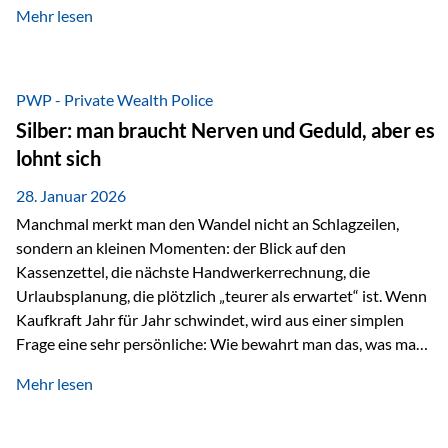
Mehr lesen
starken Anstiegen. Diese verändern jedoch nicht die
langfristige Funktion von Gold als Sachwert und
Diversifikationsinstrument. In einem Umfeld, das weiterhin
von geopolitischen Spannungen, einer stark ausgeweiteten
PWP - Private Wealth Police
Geldmenge sowie strukturellen Verschiebungen an den
Silber: man braucht Nerven und Geduld, aber es
Kapitalmärkten geprägt ist, bleibt Gold ein bewährter Anker.
lohnt sich
Nicht, weil…
28. Januar 2026
Manchmal merkt man den Wandel nicht an Schlagzeilen,
sondern an kleinen Momenten: der Blick auf den
Kassenzettel, die nächste Handwerkerrechnung, die
Urlaubsplanung, die plötzlich „teurer als erwartet“ ist. Wenn
Kaufkraft Jahr für Jahr schwindet, wird aus einer simplen
Frage eine sehr persönliche: Wie bewahrt man das, was man
sich aufgebaut hat? Genau dann wird es Zeit, sich
Mehr lesen
Sachwerten mit einer Investition in Sachwerte zu
beschäftigen; Nicht als Mode, sondern als Prinzip: Vermögen
soll nicht nur wachsen, sondern auch Substanz behalten –