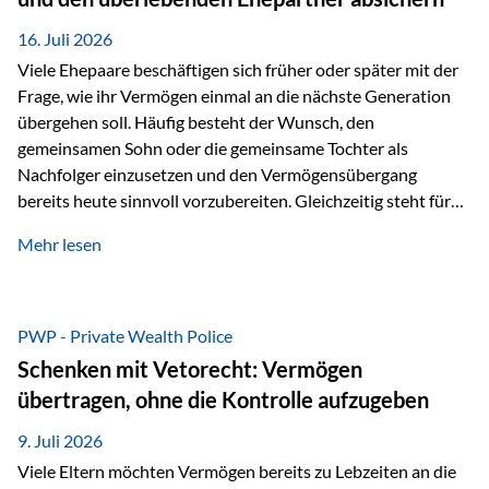
Kindern, sondern langfristig auch den Enkeln zukommen zu…
16. Juli 2026
Viele Ehepaare beschäftigen sich früher oder später mit der
Frage, wie ihr Vermögen einmal an die nächste Generation
übergehen soll. Häufig besteht der Wunsch, den
gemeinsamen Sohn oder die gemeinsame Tochter als
Nachfolger einzusetzen und den Vermögensübergang
bereits heute sinnvoll vorzubereiten. Gleichzeitig steht für
viele Ehepaare ein weiterer Aspekt im Mittelpunkt: Was
Mehr lesen
passiert, wenn einer der beiden verstirbt? Der überlebende
Ehepartner soll auch dann weiterhin finanziell unabhängig
bleiben und uneingeschränkt über das gemeinsame
Vermögen verfügen können. Genau für diese
PWP - Private Wealth Police
Ausgangssituation bietet die Private Wealth Police der
Schenken mit Vetorecht: Vermögen
Vienna-Life eine durchdachte Gestaltungsmöglichkeit. Die
übertragen, ohne die Kontrolle aufzugeben
Ausgangssituation Stellen Sie sich folgendes Beispiel vor:
Ein…
9. Juli 2026
Viele Eltern möchten Vermögen bereits zu Lebzeiten an die