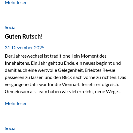
Mehr lesen
Branchentreffen für Finanz- und Versicherungsprofis im
deutschsprachigen Raum. Für uns bietet die Veranstaltung
die ideale Plattform, um aktuelle Themen rund um Vorsorge,
Vermögensstrukturierung und Nachfolgeplanung
Social
gemeinsam zu diskutieren. Persönlich für Sie vor Ort An
Guten Rutsch!
beiden Kongresstagen stehen Ihnen Maximilian
Fichtenbauer, Dirk…
31. Dezember 2025
Der Jahreswechsel ist traditionell ein Moment des
Innehaltens. Ein Jahr geht zu Ende, ein neues beginnt und
damit auch eine wertvolle Gelegenheit, Erlebtes Revue
passieren zu lassen und den Blick nach vorne zu richten. Das
vergangene Jahr war für die Vienna-Life sehr erfolgreich.
Gemeinsam als Team haben wir viel erreicht, neue Wege
beschritten und besondere Momente erlebt.
Mehr lesen
Veranstaltungen wie der Schnifisschnauf, aber auch unsere
Teamevents, vom Minigolf bis zur Weihnachtsfeier, haben
den Zusammenhalt gestärkt und gezeigt, wie wichtig ein
starkes Miteinander ist. Neben diesen gemeinsamen
Social