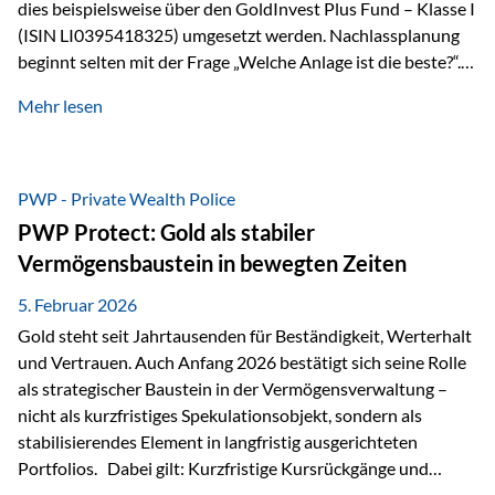
dies beispielsweise über den GoldInvest Plus Fund – Klasse I
(ISIN LI0395418325) umgesetzt werden. Nachlassplanung
beginnt selten mit der Frage „Welche Anlage ist die beste?“.
In der Praxis geht es zuerst um ganz andere Themen:Wer soll
Mehr lesen
was bekommen – wann – und in welcher Struktur?Und vor
allem: Wie lassen sich Streit, Liquiditätsengpässe oder
Notverkäufe vermeiden, wenn ein Todesfall eintritt? Gerade
bei größeren Vermögen ist das entscheidend.
PWP - Private Wealth Police
PWP Protect: Gold als stabiler
Vermögensbaustein in bewegten Zeiten
5. Februar 2026
Gold steht seit Jahrtausenden für Beständigkeit, Werterhalt
und Vertrauen. Auch Anfang 2026 bestätigt sich seine Rolle
als strategischer Baustein in der Vermögensverwaltung –
nicht als kurzfristiges Spekulationsobjekt, sondern als
stabilisierendes Element in langfristig ausgerichteten
Portfolios. Dabei gilt: Kurzfristige Kursrückgänge und
Schwankungen sind jederzeit möglich – insbesondere nach