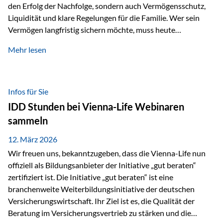
den Erfolg der Nachfolge, sondern auch Vermögensschutz,
Liquidität und klare Regelungen für die Familie. Wer sein
Vermögen langfristig sichern möchte, muss heute
international denken. Und genau hier setzt das Buch
Mehr lesen
„Erfolgsformel Liechtenstein“, herausgegeben und verfasst
von Rolf Klein, an – ein praxisnahes Nachschlagewerk, das
Vermögensnachfolge, Vermögensmanagement und
Vermögensschutz strategisch miteinander verbindet.
Infos für Sie
Warum klassische Nachfolgeplanung oft scheitert Viele
IDD Stunden bei Vienna-Life Webinaren
Vermögen werden erst im Todesfall übertragen. Das kann zu
sammeln
Problemen führen: Hohe Erbschaftsteuern Streitigkeiten
zwischen Erben Liquiditätsprobleme bei Immobilien…
12. März 2026
Wir freuen uns, bekanntzugeben, dass die Vienna-Life nun
offiziell als Bildungsanbieter der Initiative „gut beraten“
zertifiziert ist. Die Initiative „gut beraten“ ist eine
branchenweite Weiterbildungsinitiative der deutschen
Versicherungswirtschaft. Ihr Ziel ist es, die Qualität der
Beratung im Versicherungsvertrieb zu stärken und die