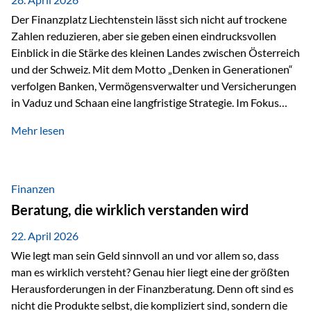
Der Finanzplatz Liechtenstein lässt sich nicht auf trockene
Zahlen reduzieren, aber sie geben einen eindrucksvollen
Einblick in die Stärke des kleinen Landes zwischen Österreich
und der Schweiz. Mit dem Motto „Denken in Generationen“
verfolgen Banken, Vermögensverwalter und Versicherungen
in Vaduz und Schaan eine langfristige Strategie. Im Fokus
stehen dabei vor allem: Qualität Stabilität internationaler
Mehr lesen
Marktzugang Liechtenstein hat sich in den letzten Jahren zu
einem wichtigen Drehpunkt für grenzüberschreitende
Finanzdienstleistungen entwickelt – und die aktuellsten
verfügbaren Kennzahlen (Stand Ende 2024, veröffentlicht
Finanzen
2025/2026)…
Beratung, die wirklich verstanden wird
22. April 2026
Wie legt man sein Geld sinnvoll an und vor allem so, dass
man es wirklich versteht? Genau hier liegt eine der größten
Herausforderungen in der Finanzberatung. Denn oft sind es
nicht die Produkte selbst, die kompliziert sind, sondern die