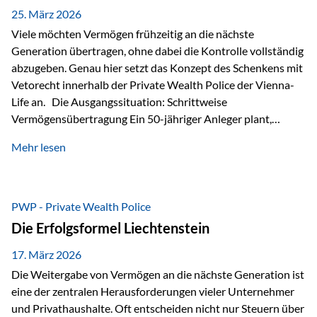
Besonders hervorzuheben ist hierbei Artikel 14 der
25. März 2026
liechtensteinischen Verfassung. Darin…
Viele möchten Vermögen frühzeitig an die nächste
Generation übertragen, ohne dabei die Kontrolle vollständig
abzugeben. Genau hier setzt das Konzept des Schenkens mit
Vetorecht innerhalb der Private Wealth Police der Vienna-
Life an. Die Ausgangssituation: Schrittweise
Vermögensübertragung Ein 50-jähriger Anleger plant,
seinem Kind Vermögen zu übertragen. Dabei soll nicht nur
Mehr lesen
der steuerliche Freibetrag optimal genutzt werden, sondern
auch sichergestellt sein, dass mit dem verschenken Geld
verantwortungsvoll umgegangen wird. Das Ziel:Eine
strukturierte, langfristige Vermögensübertragung, ohne die
PWP - Private Wealth Police
Kontrolle vollständig aus der Hand zu geben. Die Lösung:
Die Erfolgsformel Liechtenstein
Abschmelzung mit Vetorecht Die Umsetzung erfolgt über die
Private Wealth Police…
17. März 2026
Die Weitergabe von Vermögen an die nächste Generation ist
eine der zentralen Herausforderungen vieler Unternehmer
und Privathaushalte. Oft entscheiden nicht nur Steuern über