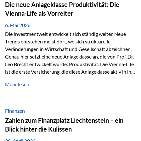
Strecke mit rund 4,8 Kilometern und 680 Höhenmetern
Die neue Anlageklasse Produktivität: Die
stellte die Teilnehmerinnen und Teilnehmer vor eine
Vienna-Life als Vorreiter
sportliche Herausforderung. Doch…
6. Mai 2026
Die Investmentwelt entwickelt sich ständig weiter. Neue
Trends entstehen meist dort, wo sich strukturelle
Veränderungen in Wirtschaft und Gesellschaft abzeichnen.
Genau hier setzt eine neue Anlageklasse an, die von Prof. Dr.
Leo Brecht entwickelt wurde: Produktivität. Die Vienna-Life
ist die erste Versicherung, die diese Anlageklasse aktiv in ihre
Lösung integriert und positioniert sich damit bewusst als
Mehr lesen
Vorreiter. Warum auf das Thema Produktivität setzen? Die
globalen Herausforderungen der Zeit, wie Inflation,
demografischer Wandel oder sinkendes
Wirtschaftswachstum, verändern die Spielregeln für
Finanzen
Investoren. Produktivität adressiert genau diese
Zahlen zum Finanzplatz Liechtenstein – ein
Herausforderungen, da wirtschaftliches Wachstum
Blick hinter die Kulissen
langfristig durch Produktivitätssteigerung entsteht, also
durch die Fähigkeit von Unternehmen, mehr…
28. April 2026