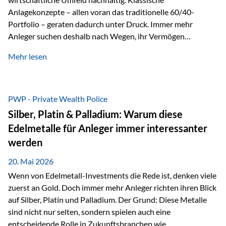
Anlagekonzepte – allen voran das traditionelle 60/40-
Portfolio – geraten dadurch unter Druck. Immer mehr
Anleger suchen deshalb nach Wegen, ihr Vermögen
langfristig gegen Kaufkraftverlust und geopolitische
Mehr lesen
Unsicherheit abzusichern. Genau hier rücken reale und
nicht-inflationierbare Werte wie Gold, Rohstoffe und
digitale Assets wieder in den Fokus. Gold gewinnt seine
monetäre Rolle zurück Gold erlebt derzeit eine
PWP - Private Wealth Police
bemerkenswerte Renaissance als monetärer Wertspeicher.
Silber, Platin & Palladium: Warum diese
Treiber sind Rekordkäufe der Zentralbanken, geopolitische
Edelmetalle für Anleger immer interessanter
Spannungen und ein schleichender Vertrauensverlust in
werden
ungedeckte Papierwährungen. Wie groß dieser
Vertrauensverlust ausfällt, zeigt ein nüchterner
20. Mai 2026
Langfristvergleich: Seit…
Wenn von Edelmetall-Investments die Rede ist, denken viele
zuerst an Gold. Doch immer mehr Anleger richten ihren Blick
auf Silber, Platin und Palladium. Der Grund: Diese Metalle
sind nicht nur selten, sondern spielen auch eine
entscheidende Rolle in Zukunftsbranchen wie