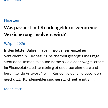
Modernes Value Investing als Grundlage Der
Investmentansatz von Estably basiert auf der
Weiterentwicklung des klassischen Value Investing. Im
Fokus stehen Unternehmen, deren Börsenkurs unter ihrem
Finanzen
inneren Wert liegt. Neben klassischen
Was passiert mit Kundengeldern, wenn eine
Bewertungskennzahlen werden auch qualitative Faktoren
Versicherung insolvent wird?
wie Geschäftsmodell, Wettbewerbsvorteile und
Managementqualität…
9. April 2026
In den letzten Jahren haben Insolvenzen einzelner
Versicherer in Europa für Unsicherheit gesorgt. Eine Frage
steht dabei immer im Raum: Ist mein Geld dann weg? Gerade
im Finanzplatz Liechtenstein gibt es darauf eine klare und
beruhigende Antwort:Nein – Kundengelder sind besonders
geschützt. Kundengelder sind gesetzlich getrennt Ein
zentraler Schutzmechanismus in Liechtenstein ist die
Mehr lesen
sogenannte Sondermasse. Das bedeutet:Die
Vermögenswerte, die zur Deckung der
Versicherungsverpflichtungen dienen, werden rechtlich vom
Vermögen der Versicherungsgesellschaft getrennt. Konkret