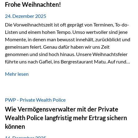
Erlebnissen konnten wir…
Frohe Weihnachten!
24. Dezember 2025
Die Vorweihnachtszeit ist oft geprägt von Terminen, To-do-
Listen und einem hohen Tempo. Umso wertvoller sind jene
Momente, in denen man bewusst innehält, zurückblickt und
gemeinsam feiert. Genau dafür haben wir uns Zeit
genommen und sind hoch hinaus. Unsere Weihnachtsfeier
führte uns nach Gaflei, ins Bergrestaurant Matu. Auf rund
1.500 Metern über dem Rheintal erwartete uns nicht nur ein
Mehr lesen
beeindruckendes Panorama, sondern auch etwas, das im
Alltag oft zu kurz kommt: Ruhe, Klarheit und echter
Weitblick, im wahrsten Sinne des Wortes. Inmitten
verschneiter Landschaft, bei feinem Essen, guter Musik und
PWP - Private Wealth Police
einer entspannten…
Wie Vermögensverwalter mit der Private
Wealth Police langfristig mehr Ertrag sichern
können
16. Dezember 2025