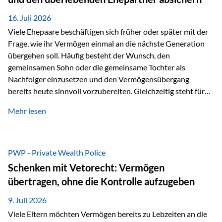
Kindern, sondern langfristig auch den Enkeln zukommen zu…
16. Juli 2026
Viele Ehepaare beschäftigen sich früher oder später mit der
Frage, wie ihr Vermögen einmal an die nächste Generation
übergehen soll. Häufig besteht der Wunsch, den
gemeinsamen Sohn oder die gemeinsame Tochter als
Nachfolger einzusetzen und den Vermögensübergang
bereits heute sinnvoll vorzubereiten. Gleichzeitig steht für
viele Ehepaare ein weiterer Aspekt im Mittelpunkt: Was
Mehr lesen
passiert, wenn einer der beiden verstirbt? Der überlebende
Ehepartner soll auch dann weiterhin finanziell unabhängig
bleiben und uneingeschränkt über das gemeinsame
Vermögen verfügen können. Genau für diese
PWP - Private Wealth Police
Ausgangssituation bietet die Private Wealth Police der
Schenken mit Vetorecht: Vermögen
Vienna-Life eine durchdachte Gestaltungsmöglichkeit. Die
übertragen, ohne die Kontrolle aufzugeben
Ausgangssituation Stellen Sie sich folgendes Beispiel vor:
Ein…
9. Juli 2026
Viele Eltern möchten Vermögen bereits zu Lebzeiten an die