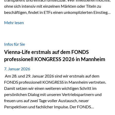
ohne sich intensiv mit einzelnen Märkten oder Titeln zu
beschäftigen, findet in ETFs einen unkomplizierten Einstieg
in den Kapitalmarkt. Aktiv gemanagte Fonds hingegen
Mehr lesen
werden häufig kritisch betrachtet. Sie gelten als teurer,
komplexer und weniger zeitgemäß. Doch greift diese
Einschätzung wirklich zu kurz? Ein differenzierter Blick zeigt:
Beide Ansätze haben ihre Berechtigung und ihre Stärken
Infos für Sie
entfalten sie oft gerade in Kombination. ETFs: Effizient, breit
Vienna-Life erstmals auf dem FONDS
gestreut und klar strukturiert…
professionell KONGRESS 2026 in Mannheim
7. Januar 2026
Am 28. und 29. Januar 2026 sind wir erstmals auf dem
FONDS professionell KONGRESS in Mannheim vertreten.
Damit setzen wir einen weiteren wichtigen Schritt im
persönlichen Dialog mit unseren Vertriebspartnern und
freuen uns auf zwei Tage voller Austausch, neuer
Perspektiven und fachlicher Impulse. Der FONDS
professionell KONGRESS zählt zu den wichtigsten