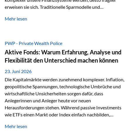
erweisen sie sich. Traditionelle Sparmodelle und
papierbasierte Anlagen, die über Jahrzehnte als
Mehr lesen
unumstößlich galten, versagen angesichts der expansiven
Geldpolitik der Zentralbanken. In diesem Umfeld stellt die
Rückbesinnung auf ein Jahrtausende altes Edelmetall keine
Nostalgie dar, sondern ist die modernste und strategisch
PWP - Private Wealth Police
klügste Antwort auf globale Instabilität. Physische Werte
Aktive Fonds: Warum Erfahrung, Analyse und
und der richtige Rechtsstandort sind heute keine bloße
Flexibilität den Unterschied machen können
Option mehr, sondern eine strategische Notwendigkeit. 1.
Der massive Aufwand hinter einem winzigen…
23. Juni 2026
Die Kapitalmärkte werden zunehmend komplexer. Inflation,
geopolitische Spannungen, technologische Umbrüche und
wirtschaftliche Unsicherheiten sorgen dafür, dass
Anlegerinnen und Anleger heute vor neuen
Herausforderungen stehen. Während passive Investments
wie ETFs einen Markt oder Index einfach nachbilden,
verfolgen aktiv gemanagte Fonds einen anderen Ansatz: Sie
Mehr lesen
setzen auf die Expertise erfahrener Fondsmanager, die