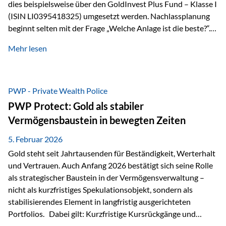
dies beispielsweise über den GoldInvest Plus Fund – Klasse I
(ISIN LI0395418325) umgesetzt werden. Nachlassplanung
beginnt selten mit der Frage „Welche Anlage ist die beste?“.
In der Praxis geht es zuerst um ganz andere Themen:Wer soll
Mehr lesen
was bekommen – wann – und in welcher Struktur?Und vor
allem: Wie lassen sich Streit, Liquiditätsengpässe oder
Notverkäufe vermeiden, wenn ein Todesfall eintritt? Gerade
bei größeren Vermögen ist das entscheidend.
PWP - Private Wealth Police
PWP Protect: Gold als stabiler
Vermögensbaustein in bewegten Zeiten
5. Februar 2026
Gold steht seit Jahrtausenden für Beständigkeit, Werterhalt
und Vertrauen. Auch Anfang 2026 bestätigt sich seine Rolle
als strategischer Baustein in der Vermögensverwaltung –
nicht als kurzfristiges Spekulationsobjekt, sondern als
stabilisierendes Element in langfristig ausgerichteten
Portfolios. Dabei gilt: Kurzfristige Kursrückgänge und
Schwankungen sind jederzeit möglich – insbesondere nach