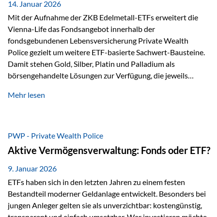
breit ab, ohne die…
14. Januar 2026
Mit der Aufnahme der ZKB Edelmetall-ETFs erweitert die
Vienna-Life das Fondsangebot innerhalb der
fondsgebundenen Lebensversicherung Private Wealth
Police gezielt um weitere ETF-basierte Sachwert-Bausteine.
Damit stehen Gold, Silber, Platin und Palladium als
börsengehandelte Lösungen zur Verfügung, die jeweils
physisch hinterlegte Edelmetalle abbilden. Der Fokus liegt
Mehr lesen
dabei nicht auf einzelnen Marktmeinungen, sondern auf
einer systematischen Portfoliologik: ETFs dienen als
transparente, effiziente Bausteine für Risikostreuung,
Inflationsrobustheit und Stabilisierung – eingebettet in eine
PWP - Private Wealth Police
liechtensteinische Versicherungsstruktur. Die
Aktive Vermögensverwaltung: Fonds oder ETF?
Sicherheitsarchitektur: Liechtenstein als Strukturprinzip Die
Private Wealth Police positioniert sich mit einer dreistufigen
9. Januar 2026
Sicherheitsarchitektur, die auf mehreren Ebenen ansetzt:
ETFs haben sich in den letzten Jahren zu einem festen
Stufe 1: Versicherer-Ebene • Versicherung mit…
Bestandteil moderner Geldanlage entwickelt. Besonders bei
jungen Anleger gelten sie als unverzichtbar: kostengünstig,
transparent und einfach umsetzbar. Wer investieren möchte,