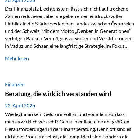
Der Finanzplatz Liechtenstein lässt sich nicht auf trockene
Zahlen reduzieren, aber sie geben einen eindrucksvollen
Einblick in die Stärke des kleinen Landes zwischen Österreich
und der Schweiz. Mit dem Motto „Denken in Generationen“
verfolgen Banken, Vermögensverwalter und Versicherungen
in Vaduz und Schaan eine langfristige Strategie. Im Fokus
stehen dabei vor allem: Qualität Stabilität internationaler
Mehr lesen
Marktzugang Liechtenstein hat sich in den letzten Jahren zu
einem wichtigen Drehpunkt für grenzüberschreitende
Finanzdienstleistungen entwickelt – und die aktuellsten
verfügbaren Kennzahlen (Stand Ende 2024, veröffentlicht
Finanzen
2025/2026)…
Beratung, die wirklich verstanden wird
22. April 2026
Wie legt man sein Geld sinnvoll an und vor allem so, dass
man es wirklich versteht? Genau hier liegt eine der größten
Herausforderungen in der Finanzberatung. Denn oft sind es
nicht die Produkte selbst, die kompliziert sind, sondern die