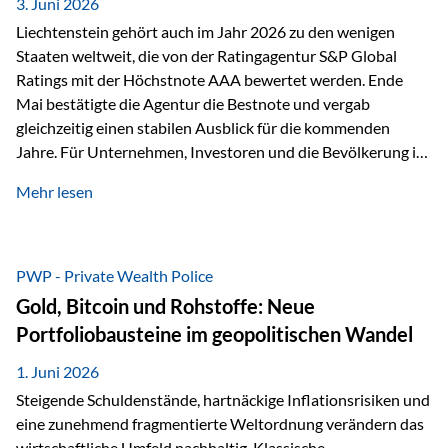
unseres Weges und unseres Anspruchs,…
3. Juni 2026
Liechtenstein gehört auch im Jahr 2026 zu den wenigen
Staaten weltweit, die von der Ratingagentur S&P Global
Ratings mit der Höchstnote AAA bewertet werden. Ende
Mai bestätigte die Agentur die Bestnote und vergab
gleichzeitig einen stabilen Ausblick für die kommenden
Jahre. Für Unternehmen, Investoren und die Bevölkerung ist
diese Einstufung ein wichtiges Signal. Sie unterstreicht die
Mehr lesen
finanzielle Stabilität des Landes sowie das Vertrauen
internationaler Märkte in den Wirtschafts- und
Finanzstandort Liechtenstein. Starker Wirtschaftsstandort
trotz Herausforderungen Die weltwirtschaftlichen
PWP - Private Wealth Police
Rahmenbedingungen bleiben anspruchsvoll. Geopolitische
Gold, Bitcoin und Rohstoffe: Neue
Unsicherheiten, eine verhaltene Investitionstätigkeit und
Portfoliobausteine im geopolitischen Wandel
eine schwächere Nachfrage in wichtigen Exportmärkten
beeinflussen auch die liechtensteinische Wirtschaft.
1. Juni 2026
Dennoch sieht…
Steigende Schuldenstände, hartnäckige Inflationsrisiken und
eine zunehmend fragmentierte Weltordnung verändern das
wirtschaftliche Umfeld nachhaltig. Klassische