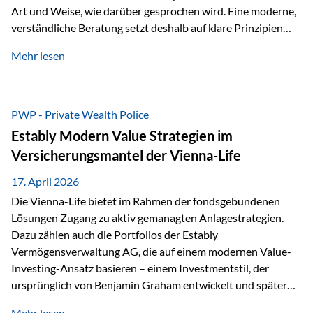
Art und Weise, wie darüber gesprochen wird. Eine moderne,
verständliche Beratung setzt deshalb auf klare Prinzipien
statt auf komplizierte Prognosen. Im Mittelpunkt stehen
Mehr lesen
fünf zentrale Faktoren: eine saubere Struktur, breite
Risikostreuung, Kosteneffizienz, steuerliche Optimierung
und ein wissenschaftlich fundierter Ansatz. Impulse zu
diesem Thema liefern unter anderem die praxisnahen
PWP - Private Wealth Police
Ansätze von Finanzexperte Klaus Rost, der seit vielen Jahren
Estably Modern Value Strategien im
für eine verständliche und…
Versicherungsmantel der Vienna-Life
17. April 2026
Die Vienna-Life bietet im Rahmen der fondsgebundenen
Lösungen Zugang zu aktiv gemanagten Anlagestrategien.
Dazu zählen auch die Portfolios der Estably
Vermögensverwaltung AG, die auf einem modernen Value-
Investing-Ansatz basieren – einem Investmentstil, der
ursprünglich von Benjamin Graham entwickelt und später
durch Investoren wie Warren Buffett weiter geprägt wurde.
Mehr lesen