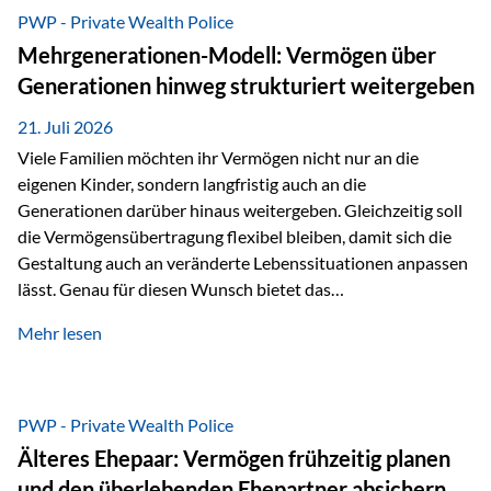
Abwicklung für Vertriebspartner deutlich effizienter
PWP - Private Wealth Police
gestaltet. Anträge werden direkt elektronisch übermittelt,
Mehrgenerationen-Modell: Vermögen über
Medienbrüche reduziert und die weitere Bearbeitung
Generationen hinweg strukturiert weitergeben
beschleunigt. Ab sofort können auch juristische Personen,
wie Kapitalgesellschaften oder Stiftungen, als
21. Juli 2026
Versicherungsnehmer eingesetzt werden. Damit erweitert
Viele Familien möchten ihr Vermögen nicht nur an die
die Vienna-Life die Einsatzmöglichkeiten der Private Wealth
eigenen Kinder, sondern langfristig auch an die
Police insbesondere für…
Generationen darüber hinaus weitergeben. Gleichzeitig soll
die Vermögensübertragung flexibel bleiben, damit sich die
Gestaltung auch an veränderte Lebenssituationen anpassen
lässt. Genau für diesen Wunsch bietet das
Mehrgenerationen-Modell der Private Wealth Police der
Mehr lesen
Vienna-Life eine interessante Lösung. Es ermöglicht,
Vermögen bereits heute generationenübergreifend zu
strukturieren und dennoch flexibel zu bleiben. Die
Ausgangssituation Stellen Sie sich folgende Familie vor: Die
PWP - Private Wealth Police
Großeltern haben über viele Jahre Vermögen aufgebaut. Ihr
Älteres Ehepaar: Vermögen frühzeitig planen
Wunsch ist es, dieses Vermögen nicht nur den eigenen
und den überlebenden Ehepartner absichern