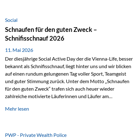
tatsächliche wirtschaftliche Entwicklung von Unternehmen
über viele Jahre hinweg. Als Teil der Produktauswahl
innerhalb der Private Wealth Police der Vienna-Life steht
Social
der Oculus Value Capital Fund für einen langfristig
Schnaufen für den guten Zweck –
orientierten Value-Investing-Ansatz mit Fokus auf
Schnifisschnauf 2026
fundamentale Unternehmensanalyse und nachhaltige
Wertentwicklung. Der Investmentansatz: Value Investing
11. Mai 2026
mit Weitblick Im Zentrum steht ein…
Der diesjährige Social Active Day der die Vienna-Life, besser
bekannt als Schnifisschnauf, liegt hinter uns und wir blicken
auf einen rundum gelungenen Tag voller Sport, Teamgeist
und guter Stimmung zurück. Unter dem Motto „Schnaufen
für den guten Zweck“ trafen sich auch heuer wieder
zahlreiche motivierte Läuferinnen und Läufer am
Dünserberg in Schnifis, um gemeinsam sportliche
Mehr lesen
Höchstleistungen für einen guten Zweck zu erbringen. Mit
grosser Freude dürfen wir verkünden, dass dabei
beeindruckende 14.000 Euro zugunsten des Schulheims
Mäder gesammelt werden konnten. Die anspruchsvolle
PWP - Private Wealth Police