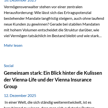
Vermögensverwalter stehen vor einer zentralen
Herausforderung: Wie lässt sich das Ertragspotenzial
bestehender Mandate langfristig steigern, auch ohne laufend
neue Kunden zu gewinnen? Gerade bei stabilen Mandaten
mit hohem Volumen entscheidet die Struktur darüber, wie
viel Vermögen tatsächlich im Bestand bleibt und wie stark
sich das Verwaltungsentgelt über die Jahre entwickelt. Ein
Mehr lesen
Beispiel verdeutlicht diese Wirkung besonders deutlich.
Wird ein Vermögen von 25 Millionen Euro über einen
Zeitraum von 20 Jahren verwaltet, ohne dass neue Kunden
hinzukommen, spielt nicht nur die Rendite eine Rolle. Auch
Social
steuerliche Effekte haben einen erheblichen Einfluss auf…
Gemeinsam stark: Ein Blick hinter die Kulissen
der Vienna-Life und der Vienna Insurance
Group
12. Dezember 2025
In einer Welt, die sich ständig weiterentwickelt, ist es
beruhigend zu wissen, dass man sich auf starke Partner