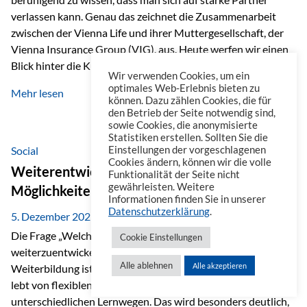
verlassen kann. Genau das zeichnet die Zusammenarbeit
zwischen der Vienna Life und ihrer Muttergesellschaft, der
Vienna Insurance Group (VIG), aus. Heute werfen wir einen
Blick hinter die Kulissen auf eine Unternehmensgruppe mit
Wir verwenden Cookies, um ein
beeindruckender Geschichte, gewachsenem Know-how und
optimales Web-Erlebnis bieten zu
Mehr lesen
einem stabilen Fundament. Ein starkes Netzwerk in ganz
können. Dazu zählen Cookies, die für
den Betrieb der Seite notwendig sind,
Europa Die Vienna Insurance Group ist die führende
sowie Cookies, die anonymisierte
Versicherungsgruppe in Zentral- und Osteuropa. Mit über
Statistiken erstellen. Sollten Sie die
50 Versicherungsgesellschaften in insgesamt 30 Ländern
Social
Einstellungen der vorgeschlagenen
Cookies ändern, können wir die volle
verbindet sie regionale Stärke mit internationaler
Weiterentwicklung im Berufsalltag: Welche
Funktionalität der Seite nicht
Kompetenz.
gewährleisten. Weitere
Möglichkeiten es gibt
Informationen finden Sie in unserer
Datenschutzerklärung
.
5. Dezember 2025
Die Frage „Welche Möglichkeiten gibt es, sich
Cookie Einstellungen
weiterzuentwickeln?“ lässt sich heute vielseitig beantworten.
Alle ablehnen
Alle akzeptieren
Weiterbildung ist längst kein starrer Prozess mehr, sondern
lebt von flexiblen Formaten, individuellen Bedürfnissen und
unterschiedlichen Lernwegen. Das wird besonders deutlich,