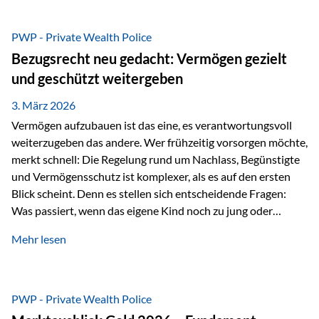
Das Problem: Laufende Besteuerung im Depot Im
Privatdepot fallen an: Abgeltungssteuer Fondsbesteuerung
PWP - Private Wealth Police
(Vorabpauschale, Teilfreistellung) Kein steuerlicher Abzug
Bezugsrecht neu gedacht: Vermögen gezielt
der Vermögensverwaltungs-Gebühren /
und geschützt weitergeben
Depotbankgebühren Jährliches Steuerreporting erforderlich
Zinsen, Dividenden und Kursgewinne werden laufend
3. März 2026
besteuert.
Vermögen aufzubauen ist das eine, es verantwortungsvoll
weiterzugeben das andere. Wer frühzeitig vorsorgen möchte,
merkt schnell: Die Regelung rund um Nachlass, Begünstigte
und Vermögensschutz ist komplexer, als es auf den ersten
Blick scheint. Denn es stellen sich entscheidende Fragen:
Was passiert, wenn das eigene Kind noch zu jung oder
unerfahren ist, um eine größere Summe sinnvoll zu
Mehr lesen
verwalten? Wie kann verhindert werden, dass Ex-Partner,
Gläubiger oder andere Dritte Zugriff auf das Vermögen
erhalten? Und wie lässt sich Vermögen klar und
unbürokratisch übertragen, ohne ausschließlich auf ein
PWP - Private Wealth Police
Testament angewiesen zu sein? Wenn klassische Lösungen