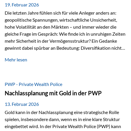
19. Februar 2026
Die letzten Jahre fühlen sich für viele Anleger anders an:
geopolitische Spannungen, wirtschaftliche Unsicherheit,
hohe Volatilität an den Märkten – und immer wieder die
gleiche Frage im Gespräch: Wie finde ich in unruhigen Zeiten
mehr Sicherheit in der Vermögensstruktur? Ein Gedanke
gewinnt dabei spürbar an Bedeutung: Diversifikation nicht
nur über Anlageklassen, sondern auch über Jurisdiktionen.
Mehr lesen
Wer Vermögen ausschließlich in einem Rechtsraum
organisiert, ist auch von dessen Rahmenbedingungen
besonders abhängig. Genau hier kann das Fürstentum
Liechtenstein eine Rolle spielen: außerhalb der EU, ohne
PWP - Private Wealth Police
Euro, mit einem eigenständigen Rechts- und Finanzplatz.
Nachlassplanung mit Gold in der PWP
Und genau an dieser Stelle setzt der 3-Zellenschutz an –…
13. Februar 2026
Gold kann in der Nachlassplanung eine strategische Rolle
spielen, insbesondere dann, wenn es in eine klare Struktur
eingebettet wird. In der Private Wealth Police (PWP) kann