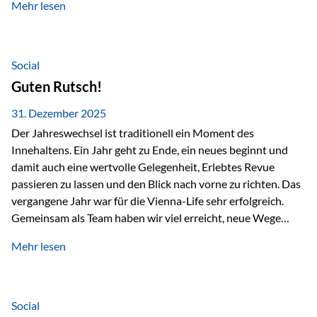
Mehr lesen
Branchentreffen für Finanz- und Versicherungsprofis im
deutschsprachigen Raum. Für uns bietet die Veranstaltung
die ideale Plattform, um aktuelle Themen rund um Vorsorge,
Vermögensstrukturierung und Nachfolgeplanung
Social
gemeinsam zu diskutieren. Persönlich für Sie vor Ort An
Guten Rutsch!
beiden Kongresstagen stehen Ihnen Maximilian
Fichtenbauer, Dirk…
31. Dezember 2025
Der Jahreswechsel ist traditionell ein Moment des
Innehaltens. Ein Jahr geht zu Ende, ein neues beginnt und
damit auch eine wertvolle Gelegenheit, Erlebtes Revue
passieren zu lassen und den Blick nach vorne zu richten. Das
vergangene Jahr war für die Vienna-Life sehr erfolgreich.
Gemeinsam als Team haben wir viel erreicht, neue Wege
beschritten und besondere Momente erlebt.
Mehr lesen
Veranstaltungen wie der Schnifisschnauf, aber auch unsere
Teamevents, vom Minigolf bis zur Weihnachtsfeier, haben
den Zusammenhalt gestärkt und gezeigt, wie wichtig ein
starkes Miteinander ist. Neben diesen gemeinsamen
Social