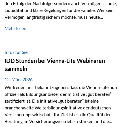
den Erfolg der Nachfolge, sondern auch Vermögensschutz,
Liquidität und klare Regelungen für die Familie. Wer sein
Vermögen langfristig sichern möchte, muss heute
international denken. Und genau hier setzt das Buch
Mehr lesen
„Erfolgsformel Liechtenstein“, herausgegeben und verfasst
von Rolf Klein, an – ein praxisnahes Nachschlagewerk, das
Vermögensnachfolge, Vermögensmanagement und
Vermögensschutz strategisch miteinander verbindet.
Infos für Sie
Warum klassische Nachfolgeplanung oft scheitert Viele
IDD Stunden bei Vienna-Life Webinaren
Vermögen werden erst im Todesfall übertragen. Das kann zu
sammeln
Problemen führen: Hohe Erbschaftsteuern Streitigkeiten
zwischen Erben Liquiditätsprobleme bei Immobilien…
12. März 2026
Wir freuen uns, bekanntzugeben, dass die Vienna-Life nun
offiziell als Bildungsanbieter der Initiative „gut beraten“
zertifiziert ist. Die Initiative „gut beraten“ ist eine
branchenweite Weiterbildungsinitiative der deutschen
Versicherungswirtschaft. Ihr Ziel ist es, die Qualität der
Beratung im Versicherungsvertrieb zu stärken und die