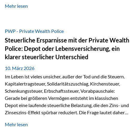
kontinuierliche Weiterbildung von vertrieblich tätigen
Mehr lesen
Personen transparent zu dokumentieren. Seit der
Umsetzung der EU-Versicherungsvertriebsrichtlinie besteht
eine gesetzliche Weiterbildungspflicht von mindestens 15
Stunden pro Jahr für vertrieblich tätige Personen in der
PWP - Private Wealth Police
Versicherungsbranche. Über die Weiterbildungsdatenbank
Steuerliche Ersparnisse mit der Private Wealth
von „gut beraten“ können absolvierte Bildungsmaßnahmen
Police: Depot oder Lebensversicherung, ein
zentral erfasst und dokumentiert werden. „gut beraten“
klarer steuerlicher Unterschied
zertifiziert Als zertifizierter Bildungsanbieter können unsere
Webinare nun für die…
10. März 2026
Im Leben ist vieles unsicher, außer der Tod und die Steuern.
Kapitalertragsteuer, Solidaritätszuschlag, Kirchensteuer,
Schenkungssteuer, Erbschaftssteuer, Vorabpauschale:
Gerade bei größeren Vermögen entsteht im klassischen
Depot eine laufende steuerliche Belastung, die den Zins- und
Zinseszins-Effekt spürbar reduziert. Die Frage lautet daher:
Wie kann Vermögen strukturiert werden, damit Steuern
Mehr lesen
nicht laufend Kapital entziehen – sondern möglichst lange im
System arbeiten? Hier setzt die Private Wealth Police an.