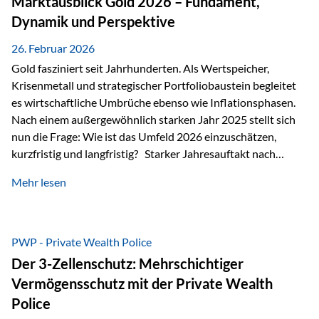
Marktausblick Gold 2026 – Fundament,
nicht ausreichen Traditionelle Nachlassregelungen stoßen
Dynamik und Perspektive
oft…
26. Februar 2026
Gold fasziniert seit Jahrhunderten. Als Wertspeicher,
Krisenmetall und strategischer Portfoliobaustein begleitet
es wirtschaftliche Umbrüche ebenso wie Inflationsphasen.
Nach einem außergewöhnlich starken Jahr 2025 stellt sich
nun die Frage: Wie ist das Umfeld 2026 einzuschätzen,
kurzfristig und langfristig? Starker Jahresauftakt nach
außergewöhnlichem Vorjahr Gold ist mit deutlicher
Mehr lesen
Dynamik in das Jahr 2026 gestartet. Zwischen dem
01.01.2026 und dem 31.01.2026 das Edelmetall: +12,8 % in
USD +11,7 % in EUR Durchschnitt über alle betrachteten
Währungen: +11,5 % Bereits 2025 war ein außergewöhnlich
PWP - Private Wealth Police
starkes Jahr: +64,4 % in USD Durchschnitt über alle
Der 3-Zellenschutz: Mehrschichtiger
Währungen: +56,6 % Langfristig zeigt sich ebenfalls ein
Vermögensschutz mit der Private Wealth
solides…
Police