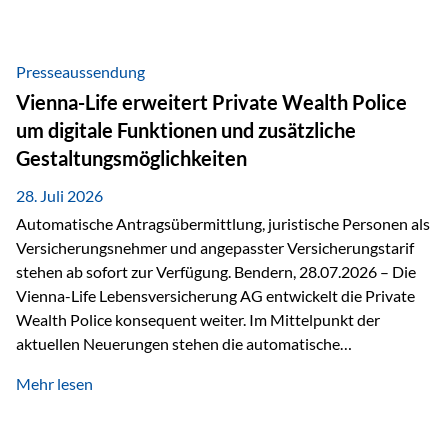
Beratung Digitale Prozesse und künstliche Intelligenz sind
längst Teil des Versicherungsalltags. Sie erleichtern
administrative Aufgaben, beschleunigen Abläufe und
Presseaussendung
schaffen mehr Zeit für das Wesentliche: die persönliche
Vienna-Life erweitert Private Wealth Police
Beratung. Gerade deshalb wird die individuelle Betreuung
um digitale Funktionen und zusätzliche
zum entscheidenden Erfolgsfaktor. Technologie kann
Gestaltungsmöglichkeiten
unterstützen, Vertrauen entsteht jedoch weiterhin im
persönlichen Gespräch. Bei der Vienna-Life reagieren…
28. Juli 2026
Automatische Antragsübermittlung, juristische Personen als
Versicherungsnehmer und angepasster Versicherungstarif
stehen ab sofort zur Verfügung. Bendern, 28.07.2026 – Die
Vienna-Life Lebensversicherung AG entwickelt die Private
Wealth Police konsequent weiter. Im Mittelpunkt der
aktuellen Neuerungen stehen die automatische
Antragsübermittlung, die Möglichkeit, juristische Personen
Mehr lesen
als Versicherungsnehmer einzusetzen, sowie eine
Überarbeitung des zugrundeliegenden Versicherungstarifes.
Durch die automatische Antragsübermittlung wird die