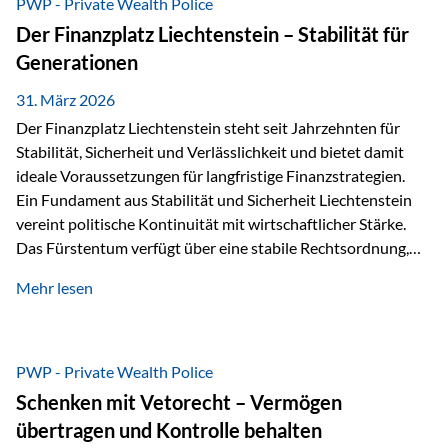
PWP - Private Wealth Police
heißt das:Diese Gelder gehören im Konkursfall nicht zur
Der Finanzplatz Liechtenstein – Stabilität für
allgemeinen Konkursmasse, sondern werden ausschließlich
Generationen
zur Erfüllung…
31. März 2026
Der Finanzplatz Liechtenstein steht seit Jahrzehnten für
Stabilität, Sicherheit und Verlässlichkeit und bietet damit
ideale Voraussetzungen für langfristige Finanzstrategien.
Ein Fundament aus Stabilität und Sicherheit Liechtenstein
vereint politische Kontinuität mit wirtschaftlicher Stärke.
Das Fürstentum verfügt über eine stabile Rechtsordnung,
die auf einer parlamentarischen Demokratie mit
Mehr lesen
monarchischen Elementen basiert. Diese Struktur schafft
nicht nur politische Stabilität, sondern auch eine
außergewöhnlich hohe Planungssicherheit für Investoren
und Unternehmen. Ein wesentliches Merkmal ist die
PWP - Private Wealth Police
Staatsfinanzierung: Liechtenstein weist keine
Schenken mit Vetorecht – Vermögen
Staatsschulden auf, und der Schutz der wirtschaftlichen
übertragen und Kontrolle behalten
Interessen der Bevölkerung ist in der Verfassung verankert.