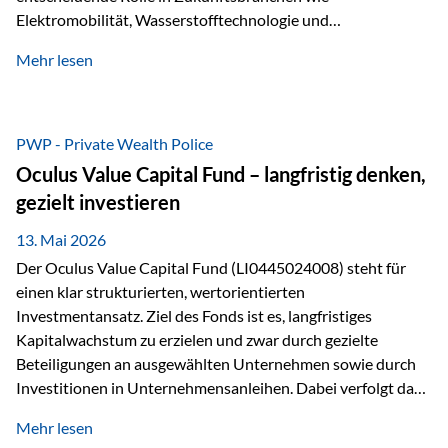
Elektromobilität, Wasserstofftechnologie und
Digitalisierung. Dadurch verbinden sie zwei wichtige
Mehr lesen
Faktoren für Investoren – begrenztes Angebot und
steigende industrielle Nachfrage. Edelmetalle als
Investment mit Zukunftspotenzial Während Gold oft als
klassischer „Sicherheitsanker“ gilt, bieten Silber, Platin und
PWP - Private Wealth Police
Palladium zusätzlich die Chance, von technologischen
Oculus Value Capital Fund – langfristig denken,
Entwicklungen zu profitieren. Die Nachfrage entsteht nicht
gezielt investieren
nur durch Anleger, sondern vor allem durch die Industrie.
Gerade in…
13. Mai 2026
Der Oculus Value Capital Fund (LI0445024008) steht für
einen klar strukturierten, wertorientierten
Investmentansatz. Ziel des Fonds ist es, langfristiges
Kapitalwachstum zu erzielen und zwar durch gezielte
Beteiligungen an ausgewählten Unternehmen sowie durch
Investitionen in Unternehmensanleihen. Dabei verfolgt das
Fondsmanagement eine klare Philosophie: Nicht kurzfristige
Mehr lesen
Marktbewegungen stehen im Fokus, sondern die