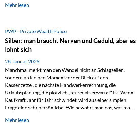
Mehr lesen
starken Anstiegen. Diese verändern jedoch nicht die
langfristige Funktion von Gold als Sachwert und
Diversifikationsinstrument. In einem Umfeld, das weiterhin
von geopolitischen Spannungen, einer stark ausgeweiteten
PWP - Private Wealth Police
Geldmenge sowie strukturellen Verschiebungen an den
Silber: man braucht Nerven und Geduld, aber es
Kapitalmärkten geprägt ist, bleibt Gold ein bewährter Anker.
lohnt sich
Nicht, weil…
28. Januar 2026
Manchmal merkt man den Wandel nicht an Schlagzeilen,
sondern an kleinen Momenten: der Blick auf den
Kassenzettel, die nächste Handwerkerrechnung, die
Urlaubsplanung, die plötzlich „teurer als erwartet“ ist. Wenn
Kaufkraft Jahr für Jahr schwindet, wird aus einer simplen
Frage eine sehr persönliche: Wie bewahrt man das, was man
sich aufgebaut hat? Genau dann wird es Zeit, sich
Mehr lesen
Sachwerten mit einer Investition in Sachwerte zu
beschäftigen; Nicht als Mode, sondern als Prinzip: Vermögen
soll nicht nur wachsen, sondern auch Substanz behalten –