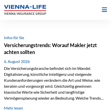
Zum
Inhalt
springen
Infos für Sie
Versicherungstrends: Worauf Makler jetzt
achten sollten
6. August 2026
Die Versicherungsbranche befindet sich im Wandel.
Digitalisierung, künstliche Intelligenz und steigende
Kundenanforderungen verändern die Art und Weise, wie
beraten und vorgesorgt wird. Gleichzeitig gewinnen
klassische Werte wie Sicherheit und langfristige
Vermögensplanung wieder an Bedeutung. Welche Trends
sollten Versicherungsmakler deshalb aktuell besonders im
Mehr lesen
Blick behalten? Digitalisierung und KI verändern die