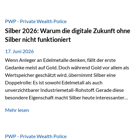
Chancen identifizieren, Risiken bewerten und Portfolios
gezielt steuern. Gerade in einem Umfeld, das von schnellen
Veränderungen geprägt ist, kann diese aktive
PWP - Private Wealth Police
Herangehensweise einen entscheidenden Mehrwert bieten.
Silber 2026: Warum die digitale Zukunft ohne
Was zeichnet aktive Fonds aus? Aktive Fonds verfolgen das
Silber nicht funktioniert
Ziel, nicht nur einen Markt abzubilden, sondern gezielt
Anlageentscheidungen zu treffen. Fondsmanager
17. Juni 2026
analysieren Unternehmen,…
Wenn Anleger an Edelmetalle denken, fällt der erste
Gedanke meist auf Gold. Doch während Gold vor allem als
Wertspeicher geschätzt wird, übernimmt Silber eine
Doppelrolle: Es ist sowohl Edelmetall als auch
unverzichtbarer Industriemetall-Rohstoff. Gerade diese
besondere Eigenschaft macht Silber heute interessanter
denn je. Denn die Welt wird nicht nur digitaler, sondern auch
Mehr lesen
elektrischer – und genau dort spielt Silber eine
entscheidende Rolle. Silber – das Metall der modernen
Wirtschaft Silber verfügt über die höchste elektrische
Leitfähigkeit aller Metalle. Diese Eigenschaft macht es für
PWP - Private Wealth Police