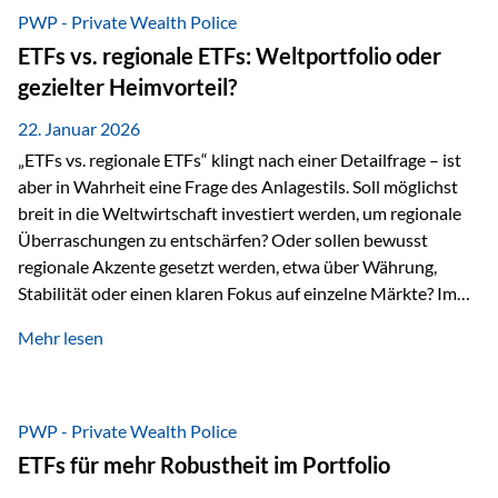
gerade dann, wenn Märkte nervös werden,…
PWP - Private Wealth Police
ETFs vs. regionale ETFs: Weltportfolio oder
gezielter Heimvorteil?
22. Januar 2026
„ETFs vs. regionale ETFs“ klingt nach einer Detailfrage – ist
aber in Wahrheit eine Frage des Anlagestils. Soll möglichst
breit in die Weltwirtschaft investiert werden, um regionale
Überraschungen zu entschärfen? Oder sollen bewusst
regionale Akzente gesetzt werden, etwa über Währung,
Stabilität oder einen klaren Fokus auf einzelne Märkte? Im
Rahmen der fondsgebundenen Lebensversicherung Private
Mehr lesen
Wealth Police der Vienna-Life lassen sich beide Ansätze
kombinieren. Der „Schutz“ im Portfolio entsteht dabei nicht
als Garantie, sondern als Zusammenspiel aus
Risikostreuung, Inflationsrobustheit und Stabilisierung. 1)
PWP - Private Wealth Police
Die Philosophiefrage: breit oder bewusst? Global investieren
ETFs für mehr Robustheit im Portfolio
bedeutet: Das Portfolio bildet die Weltmärkte möglichst