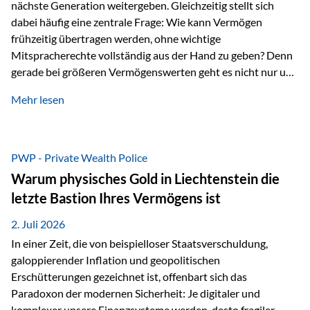
nächste Generation weitergeben. Gleichzeitig stellt sich
dabei häufig eine zentrale Frage: Wie kann Vermögen
frühzeitig übertragen werden, ohne wichtige
Mitspracherechte vollständig aus der Hand zu geben? Denn
gerade bei größeren Vermögenswerten geht es nicht nur um
die Frage der Übertragung. Es geht auch darum,
Mehr lesen
sicherzustellen, dass das Vermögen langfristig erhalten
bleibt und entsprechend der ursprünglichen Planung
verwendet wird. Ein Beispiel aus der Praxis Stellen Sie sich
folgende Situation vor: Ein Vater schenkt seiner Tochter
PWP - Private Wealth Police
einen Teil seines Vermögens. Einige Jahre später möchte die
Warum physisches Gold in Liechtenstein die
Tochter das Geld kurzfristig verwenden, um…
letzte Bastion Ihres Vermögens ist
2. Juli 2026
In einer Zeit, die von beispielloser Staatsverschuldung,
galoppierender Inflation und geopolitischen
Erschütterungen gezeichnet ist, offenbart sich das
Paradoxon der modernen Sicherheit: Je digitaler und
komplexer unsere Finanzsysteme werden, desto fragiler