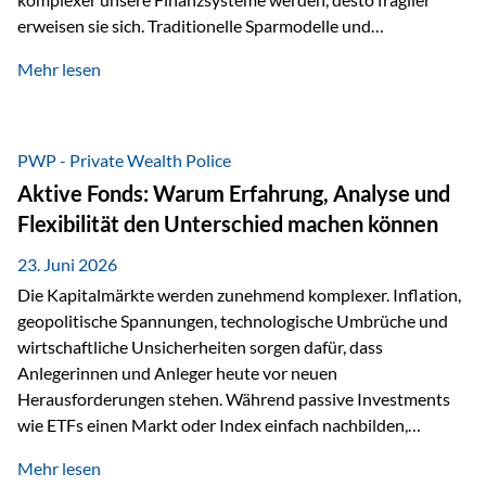
erweisen sie sich. Traditionelle Sparmodelle und
papierbasierte Anlagen, die über Jahrzehnte als
Mehr lesen
unumstößlich galten, versagen angesichts der expansiven
Geldpolitik der Zentralbanken. In diesem Umfeld stellt die
Rückbesinnung auf ein Jahrtausende altes Edelmetall keine
Nostalgie dar, sondern ist die modernste und strategisch
PWP - Private Wealth Police
klügste Antwort auf globale Instabilität. Physische Werte
Aktive Fonds: Warum Erfahrung, Analyse und
und der richtige Rechtsstandort sind heute keine bloße
Flexibilität den Unterschied machen können
Option mehr, sondern eine strategische Notwendigkeit. 1.
Der massive Aufwand hinter einem winzigen…
23. Juni 2026
Die Kapitalmärkte werden zunehmend komplexer. Inflation,
geopolitische Spannungen, technologische Umbrüche und
wirtschaftliche Unsicherheiten sorgen dafür, dass
Anlegerinnen und Anleger heute vor neuen
Herausforderungen stehen. Während passive Investments
wie ETFs einen Markt oder Index einfach nachbilden,
verfolgen aktiv gemanagte Fonds einen anderen Ansatz: Sie
Mehr lesen
setzen auf die Expertise erfahrener Fondsmanager, die