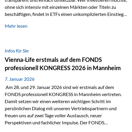
ohne sich intensiv mit einzelnen Märkten oder Titeln zu
beschäftigen, findet in ETFs einen unkomplizierten Einstieg
in den Kapitalmarkt. Aktiv gemanagte Fonds hingegen
Mehr lesen
werden häufig kritisch betrachtet. Sie gelten als teurer,
komplexer und weniger zeitgemäß. Doch greift diese
Einschätzung wirklich zu kurz? Ein differenzierter Blick zeigt:
Beide Ansätze haben ihre Berechtigung und ihre Stärken
Infos für Sie
entfalten sie oft gerade in Kombination. ETFs: Effizient, breit
Vienna-Life erstmals auf dem FONDS
gestreut und klar strukturiert…
professionell KONGRESS 2026 in Mannheim
7. Januar 2026
Am 28. und 29. Januar 2026 sind wir erstmals auf dem
FONDS professionell KONGRESS in Mannheim vertreten.
Damit setzen wir einen weiteren wichtigen Schritt im
persönlichen Dialog mit unseren Vertriebspartnern und
freuen uns auf zwei Tage voller Austausch, neuer
Perspektiven und fachlicher Impulse. Der FONDS
professionell KONGRESS zählt zu den wichtigsten