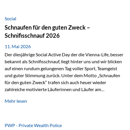
tatsächliche wirtschaftliche Entwicklung von Unternehmen
über viele Jahre hinweg. Als Teil der Produktauswahl
innerhalb der Private Wealth Police der Vienna-Life steht
Social
der Oculus Value Capital Fund für einen langfristig
Schnaufen für den guten Zweck –
orientierten Value-Investing-Ansatz mit Fokus auf
Schnifisschnauf 2026
fundamentale Unternehmensanalyse und nachhaltige
Wertentwicklung. Der Investmentansatz: Value Investing
11. Mai 2026
mit Weitblick Im Zentrum steht ein…
Der diesjährige Social Active Day der die Vienna-Life, besser
bekannt als Schnifisschnauf, liegt hinter uns und wir blicken
auf einen rundum gelungenen Tag voller Sport, Teamgeist
und guter Stimmung zurück. Unter dem Motto „Schnaufen
für den guten Zweck“ trafen sich auch heuer wieder
zahlreiche motivierte Läuferinnen und Läufer am
Dünserberg in Schnifis, um gemeinsam sportliche
Mehr lesen
Höchstleistungen für einen guten Zweck zu erbringen. Mit
grosser Freude dürfen wir verkünden, dass dabei
beeindruckende 14.000 Euro zugunsten des Schulheims
Mäder gesammelt werden konnten. Die anspruchsvolle
PWP - Private Wealth Police