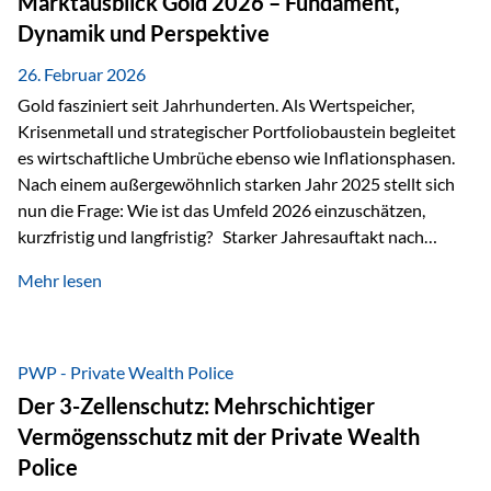
Marktausblick Gold 2026 – Fundament,
nicht ausreichen Traditionelle Nachlassregelungen stoßen
Dynamik und Perspektive
oft…
26. Februar 2026
Gold fasziniert seit Jahrhunderten. Als Wertspeicher,
Krisenmetall und strategischer Portfoliobaustein begleitet
es wirtschaftliche Umbrüche ebenso wie Inflationsphasen.
Nach einem außergewöhnlich starken Jahr 2025 stellt sich
nun die Frage: Wie ist das Umfeld 2026 einzuschätzen,
kurzfristig und langfristig? Starker Jahresauftakt nach
außergewöhnlichem Vorjahr Gold ist mit deutlicher
Mehr lesen
Dynamik in das Jahr 2026 gestartet. Zwischen dem
01.01.2026 und dem 31.01.2026 das Edelmetall: +12,8 % in
USD +11,7 % in EUR Durchschnitt über alle betrachteten
Währungen: +11,5 % Bereits 2025 war ein außergewöhnlich
PWP - Private Wealth Police
starkes Jahr: +64,4 % in USD Durchschnitt über alle
Der 3-Zellenschutz: Mehrschichtiger
Währungen: +56,6 % Langfristig zeigt sich ebenfalls ein
Vermögensschutz mit der Private Wealth
solides…
Police