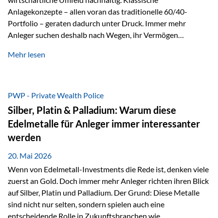
Anlagekonzepte – allen voran das traditionelle 60/40-
Portfolio – geraten dadurch unter Druck. Immer mehr
Anleger suchen deshalb nach Wegen, ihr Vermögen
langfristig gegen Kaufkraftverlust und geopolitische
Mehr lesen
Unsicherheit abzusichern. Genau hier rücken reale und
nicht-inflationierbare Werte wie Gold, Rohstoffe und
digitale Assets wieder in den Fokus. Gold gewinnt seine
monetäre Rolle zurück Gold erlebt derzeit eine
PWP - Private Wealth Police
bemerkenswerte Renaissance als monetärer Wertspeicher.
Silber, Platin & Palladium: Warum diese
Treiber sind Rekordkäufe der Zentralbanken, geopolitische
Edelmetalle für Anleger immer interessanter
Spannungen und ein schleichender Vertrauensverlust in
werden
ungedeckte Papierwährungen. Wie groß dieser
Vertrauensverlust ausfällt, zeigt ein nüchterner
20. Mai 2026
Langfristvergleich: Seit…
Wenn von Edelmetall-Investments die Rede ist, denken viele
zuerst an Gold. Doch immer mehr Anleger richten ihren Blick
auf Silber, Platin und Palladium. Der Grund: Diese Metalle
sind nicht nur selten, sondern spielen auch eine
entscheidende Rolle in Zukunftsbranchen wie