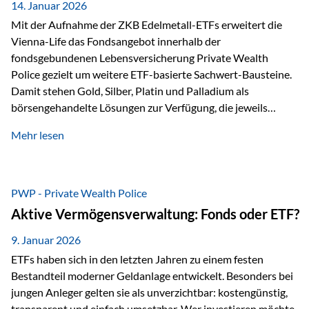
breit ab, ohne die…
14. Januar 2026
Mit der Aufnahme der ZKB Edelmetall-ETFs erweitert die
Vienna-Life das Fondsangebot innerhalb der
fondsgebundenen Lebensversicherung Private Wealth
Police gezielt um weitere ETF-basierte Sachwert-Bausteine.
Damit stehen Gold, Silber, Platin und Palladium als
börsengehandelte Lösungen zur Verfügung, die jeweils
physisch hinterlegte Edelmetalle abbilden. Der Fokus liegt
Mehr lesen
dabei nicht auf einzelnen Marktmeinungen, sondern auf
einer systematischen Portfoliologik: ETFs dienen als
transparente, effiziente Bausteine für Risikostreuung,
Inflationsrobustheit und Stabilisierung – eingebettet in eine
PWP - Private Wealth Police
liechtensteinische Versicherungsstruktur. Die
Aktive Vermögensverwaltung: Fonds oder ETF?
Sicherheitsarchitektur: Liechtenstein als Strukturprinzip Die
Private Wealth Police positioniert sich mit einer dreistufigen
9. Januar 2026
Sicherheitsarchitektur, die auf mehreren Ebenen ansetzt:
ETFs haben sich in den letzten Jahren zu einem festen
Stufe 1: Versicherer-Ebene • Versicherung mit…
Bestandteil moderner Geldanlage entwickelt. Besonders bei
jungen Anleger gelten sie als unverzichtbar: kostengünstig,
transparent und einfach umsetzbar. Wer investieren möchte,