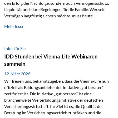
den Erfolg der Nachfolge, sondern auch Vermögensschutz,
Liquidität und klare Regelungen für die Familie. Wer sein
Vermögen langfristig sichern möchte, muss heute
international denken. Und genau hier setzt das Buch
Mehr lesen
„Erfolgsformel Liechtenstein“, herausgegeben und verfasst
von Rolf Klein, an – ein praxisnahes Nachschlagewerk, das
Vermögensnachfolge, Vermögensmanagement und
Vermögensschutz strategisch miteinander verbindet.
Infos für Sie
Warum klassische Nachfolgeplanung oft scheitert Viele
IDD Stunden bei Vienna-Life Webinaren
Vermögen werden erst im Todesfall übertragen. Das kann zu
sammeln
Problemen führen: Hohe Erbschaftsteuern Streitigkeiten
zwischen Erben Liquiditätsprobleme bei Immobilien…
12. März 2026
Wir freuen uns, bekanntzugeben, dass die Vienna-Life nun
offiziell als Bildungsanbieter der Initiative „gut beraten“
zertifiziert ist. Die Initiative „gut beraten“ ist eine
branchenweite Weiterbildungsinitiative der deutschen
Versicherungswirtschaft. Ihr Ziel ist es, die Qualität der
Beratung im Versicherungsvertrieb zu stärken und die