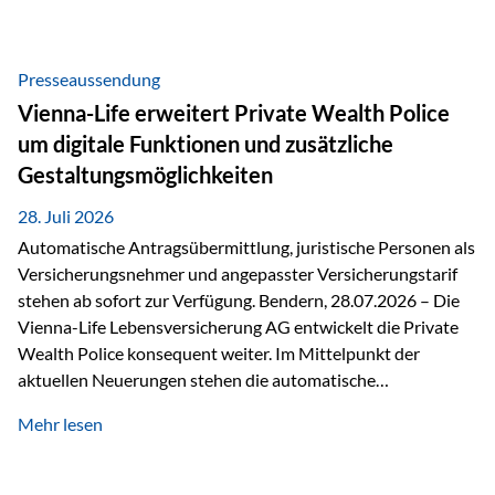
Beratung Digitale Prozesse und künstliche Intelligenz sind
längst Teil des Versicherungsalltags. Sie erleichtern
administrative Aufgaben, beschleunigen Abläufe und
Presseaussendung
schaffen mehr Zeit für das Wesentliche: die persönliche
Vienna-Life erweitert Private Wealth Police
Beratung. Gerade deshalb wird die individuelle Betreuung
um digitale Funktionen und zusätzliche
zum entscheidenden Erfolgsfaktor. Technologie kann
Gestaltungsmöglichkeiten
unterstützen, Vertrauen entsteht jedoch weiterhin im
persönlichen Gespräch. Bei der Vienna-Life reagieren…
28. Juli 2026
Automatische Antragsübermittlung, juristische Personen als
Versicherungsnehmer und angepasster Versicherungstarif
stehen ab sofort zur Verfügung. Bendern, 28.07.2026 – Die
Vienna-Life Lebensversicherung AG entwickelt die Private
Wealth Police konsequent weiter. Im Mittelpunkt der
aktuellen Neuerungen stehen die automatische
Antragsübermittlung, die Möglichkeit, juristische Personen
Mehr lesen
als Versicherungsnehmer einzusetzen, sowie eine
Überarbeitung des zugrundeliegenden Versicherungstarifes.
Durch die automatische Antragsübermittlung wird die