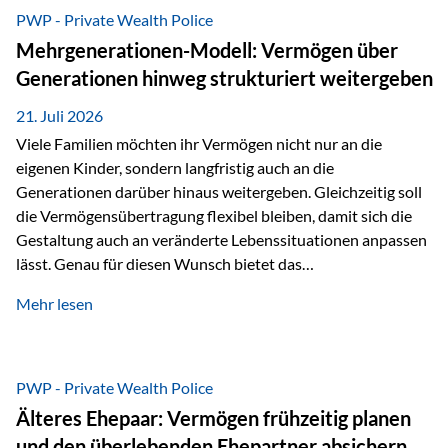
Abwicklung für Vertriebspartner deutlich effizienter
PWP - Private Wealth Police
gestaltet. Anträge werden direkt elektronisch übermittelt,
Mehrgenerationen-Modell: Vermögen über
Medienbrüche reduziert und die weitere Bearbeitung
Generationen hinweg strukturiert weitergeben
beschleunigt. Ab sofort können auch juristische Personen,
wie Kapitalgesellschaften oder Stiftungen, als
21. Juli 2026
Versicherungsnehmer eingesetzt werden. Damit erweitert
Viele Familien möchten ihr Vermögen nicht nur an die
die Vienna-Life die Einsatzmöglichkeiten der Private Wealth
eigenen Kinder, sondern langfristig auch an die
Police insbesondere für…
Generationen darüber hinaus weitergeben. Gleichzeitig soll
die Vermögensübertragung flexibel bleiben, damit sich die
Gestaltung auch an veränderte Lebenssituationen anpassen
lässt. Genau für diesen Wunsch bietet das
Mehrgenerationen-Modell der Private Wealth Police der
Mehr lesen
Vienna-Life eine interessante Lösung. Es ermöglicht,
Vermögen bereits heute generationenübergreifend zu
strukturieren und dennoch flexibel zu bleiben. Die
Ausgangssituation Stellen Sie sich folgende Familie vor: Die
PWP - Private Wealth Police
Großeltern haben über viele Jahre Vermögen aufgebaut. Ihr
Älteres Ehepaar: Vermögen frühzeitig planen
Wunsch ist es, dieses Vermögen nicht nur den eigenen
und den überlebenden Ehepartner absichern