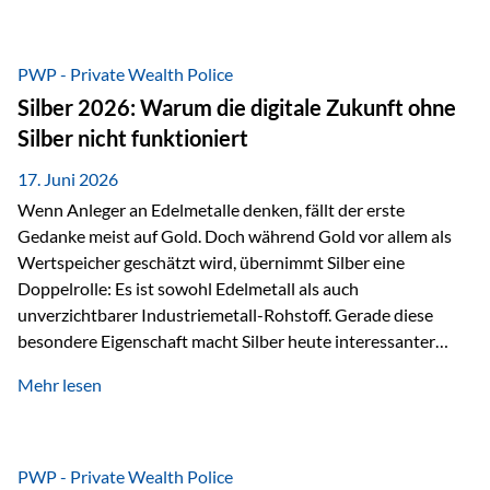
Chancen identifizieren, Risiken bewerten und Portfolios
gezielt steuern. Gerade in einem Umfeld, das von schnellen
Veränderungen geprägt ist, kann diese aktive
PWP - Private Wealth Police
Herangehensweise einen entscheidenden Mehrwert bieten.
Silber 2026: Warum die digitale Zukunft ohne
Was zeichnet aktive Fonds aus? Aktive Fonds verfolgen das
Silber nicht funktioniert
Ziel, nicht nur einen Markt abzubilden, sondern gezielt
Anlageentscheidungen zu treffen. Fondsmanager
17. Juni 2026
analysieren Unternehmen,…
Wenn Anleger an Edelmetalle denken, fällt der erste
Gedanke meist auf Gold. Doch während Gold vor allem als
Wertspeicher geschätzt wird, übernimmt Silber eine
Doppelrolle: Es ist sowohl Edelmetall als auch
unverzichtbarer Industriemetall-Rohstoff. Gerade diese
besondere Eigenschaft macht Silber heute interessanter
denn je. Denn die Welt wird nicht nur digitaler, sondern auch
Mehr lesen
elektrischer – und genau dort spielt Silber eine
entscheidende Rolle. Silber – das Metall der modernen
Wirtschaft Silber verfügt über die höchste elektrische
Leitfähigkeit aller Metalle. Diese Eigenschaft macht es für
PWP - Private Wealth Police