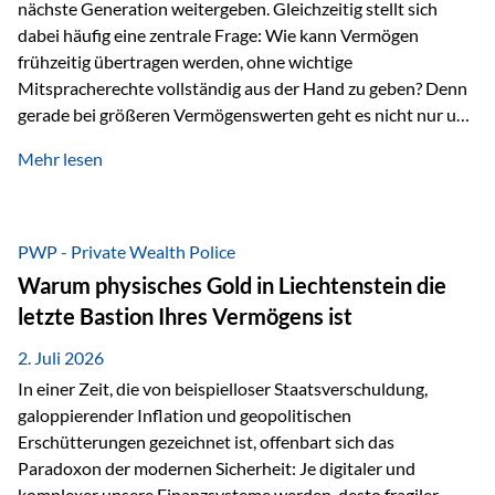
nächste Generation weitergeben. Gleichzeitig stellt sich
dabei häufig eine zentrale Frage: Wie kann Vermögen
frühzeitig übertragen werden, ohne wichtige
Mitspracherechte vollständig aus der Hand zu geben? Denn
gerade bei größeren Vermögenswerten geht es nicht nur um
die Frage der Übertragung. Es geht auch darum,
Mehr lesen
sicherzustellen, dass das Vermögen langfristig erhalten
bleibt und entsprechend der ursprünglichen Planung
verwendet wird. Ein Beispiel aus der Praxis Stellen Sie sich
folgende Situation vor: Ein Vater schenkt seiner Tochter
PWP - Private Wealth Police
einen Teil seines Vermögens. Einige Jahre später möchte die
Warum physisches Gold in Liechtenstein die
Tochter das Geld kurzfristig verwenden, um…
letzte Bastion Ihres Vermögens ist
2. Juli 2026
In einer Zeit, die von beispielloser Staatsverschuldung,
galoppierender Inflation und geopolitischen
Erschütterungen gezeichnet ist, offenbart sich das
Paradoxon der modernen Sicherheit: Je digitaler und
komplexer unsere Finanzsysteme werden, desto fragiler