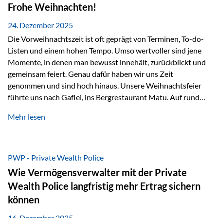
Erlebnissen konnten wir…
Frohe Weihnachten!
24. Dezember 2025
Die Vorweihnachtszeit ist oft geprägt von Terminen, To-do-
Listen und einem hohen Tempo. Umso wertvoller sind jene
Momente, in denen man bewusst innehält, zurückblickt und
gemeinsam feiert. Genau dafür haben wir uns Zeit
genommen und sind hoch hinaus. Unsere Weihnachtsfeier
führte uns nach Gaflei, ins Bergrestaurant Matu. Auf rund
1.500 Metern über dem Rheintal erwartete uns nicht nur ein
Mehr lesen
beeindruckendes Panorama, sondern auch etwas, das im
Alltag oft zu kurz kommt: Ruhe, Klarheit und echter
Weitblick, im wahrsten Sinne des Wortes. Inmitten
verschneiter Landschaft, bei feinem Essen, guter Musik und
PWP - Private Wealth Police
einer entspannten…
Wie Vermögensverwalter mit der Private
Wealth Police langfristig mehr Ertrag sichern
können
16. Dezember 2025