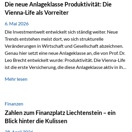
Strecke mit rund 4,8 Kilometern und 680 Höhenmetern
Die neue Anlageklasse Produktivität: Die
stellte die Teilnehmerinnen und Teilnehmer vor eine
Vienna-Life als Vorreiter
sportliche Herausforderung. Doch…
6. Mai 2026
Die Investmentwelt entwickelt sich ständig weiter. Neue
Trends entstehen meist dort, wo sich strukturelle
Veränderungen in Wirtschaft und Gesellschaft abzeichnen.
Genau hier setzt eine neue Anlageklasse an, die von Prof. Dr.
Leo Brecht entwickelt wurde: Produktivität. Die Vienna-Life
ist die erste Versicherung, die diese Anlageklasse aktiv in ihre
Lösung integriert und positioniert sich damit bewusst als
Mehr lesen
Vorreiter. Warum auf das Thema Produktivität setzen? Die
globalen Herausforderungen der Zeit, wie Inflation,
demografischer Wandel oder sinkendes
Wirtschaftswachstum, verändern die Spielregeln für
Finanzen
Investoren. Produktivität adressiert genau diese
Zahlen zum Finanzplatz Liechtenstein – ein
Herausforderungen, da wirtschaftliches Wachstum
Blick hinter die Kulissen
langfristig durch Produktivitätssteigerung entsteht, also
durch die Fähigkeit von Unternehmen, mehr…
28. April 2026