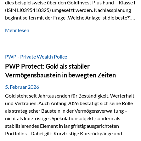
dies beispielsweise über den GoldInvest Plus Fund – Klasse I
(ISIN LI0395418325) umgesetzt werden. Nachlassplanung
beginnt selten mit der Frage „Welche Anlage ist die beste?“.
In der Praxis geht es zuerst um ganz andere Themen:Wer soll
Mehr lesen
was bekommen – wann – und in welcher Struktur?Und vor
allem: Wie lassen sich Streit, Liquiditätsengpässe oder
Notverkäufe vermeiden, wenn ein Todesfall eintritt? Gerade
bei größeren Vermögen ist das entscheidend.
PWP - Private Wealth Police
PWP Protect: Gold als stabiler
Vermögensbaustein in bewegten Zeiten
5. Februar 2026
Gold steht seit Jahrtausenden für Beständigkeit, Werterhalt
und Vertrauen. Auch Anfang 2026 bestätigt sich seine Rolle
als strategischer Baustein in der Vermögensverwaltung –
nicht als kurzfristiges Spekulationsobjekt, sondern als
stabilisierendes Element in langfristig ausgerichteten
Portfolios. Dabei gilt: Kurzfristige Kursrückgänge und
Schwankungen sind jederzeit möglich – insbesondere nach