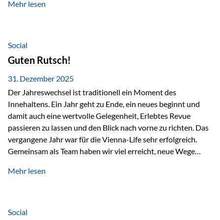
Mehr lesen
Branchentreffen für Finanz- und Versicherungsprofis im
deutschsprachigen Raum. Für uns bietet die Veranstaltung
die ideale Plattform, um aktuelle Themen rund um Vorsorge,
Vermögensstrukturierung und Nachfolgeplanung
Social
gemeinsam zu diskutieren. Persönlich für Sie vor Ort An
Guten Rutsch!
beiden Kongresstagen stehen Ihnen Maximilian
Fichtenbauer, Dirk…
31. Dezember 2025
Der Jahreswechsel ist traditionell ein Moment des
Innehaltens. Ein Jahr geht zu Ende, ein neues beginnt und
damit auch eine wertvolle Gelegenheit, Erlebtes Revue
passieren zu lassen und den Blick nach vorne zu richten. Das
vergangene Jahr war für die Vienna-Life sehr erfolgreich.
Gemeinsam als Team haben wir viel erreicht, neue Wege
beschritten und besondere Momente erlebt.
Mehr lesen
Veranstaltungen wie der Schnifisschnauf, aber auch unsere
Teamevents, vom Minigolf bis zur Weihnachtsfeier, haben
den Zusammenhalt gestärkt und gezeigt, wie wichtig ein
starkes Miteinander ist. Neben diesen gemeinsamen
Social