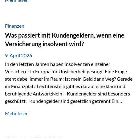
Modernes Value Investing als Grundlage Der
Investmentansatz von Estably basiert auf der
Weiterentwicklung des klassischen Value Investing. Im
Fokus stehen Unternehmen, deren Börsenkurs unter ihrem
Finanzen
inneren Wert liegt. Neben klassischen
Was passiert mit Kundengeldern, wenn eine
Bewertungskennzahlen werden auch qualitative Faktoren
Versicherung insolvent wird?
wie Geschäftsmodell, Wettbewerbsvorteile und
Managementqualität…
9. April 2026
In den letzten Jahren haben Insolvenzen einzelner
Versicherer in Europa für Unsicherheit gesorgt. Eine Frage
steht dabei immer im Raum: Ist mein Geld dann weg? Gerade
im Finanzplatz Liechtenstein gibt es darauf eine klare und
beruhigende Antwort:Nein – Kundengelder sind besonders
geschützt. Kundengelder sind gesetzlich getrennt Ein
zentraler Schutzmechanismus in Liechtenstein ist die
Mehr lesen
sogenannte Sondermasse. Das bedeutet:Die
Vermögenswerte, die zur Deckung der
Versicherungsverpflichtungen dienen, werden rechtlich vom
Vermögen der Versicherungsgesellschaft getrennt. Konkret