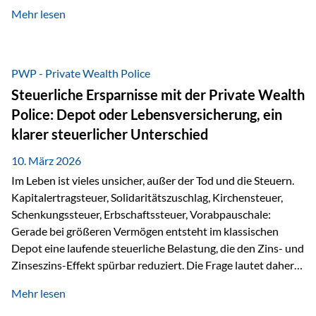
kontinuierliche Weiterbildung von vertrieblich tätigen
Mehr lesen
Personen transparent zu dokumentieren. Seit der
Umsetzung der EU-Versicherungsvertriebsrichtlinie besteht
eine gesetzliche Weiterbildungspflicht von mindestens 15
Stunden pro Jahr für vertrieblich tätige Personen in der
PWP - Private Wealth Police
Versicherungsbranche. Über die Weiterbildungsdatenbank
Steuerliche Ersparnisse mit der Private Wealth
von „gut beraten“ können absolvierte Bildungsmaßnahmen
Police: Depot oder Lebensversicherung, ein
zentral erfasst und dokumentiert werden. „gut beraten“
klarer steuerlicher Unterschied
zertifiziert Als zertifizierter Bildungsanbieter können unsere
Webinare nun für die…
10. März 2026
Im Leben ist vieles unsicher, außer der Tod und die Steuern.
Kapitalertragsteuer, Solidaritätszuschlag, Kirchensteuer,
Schenkungssteuer, Erbschaftssteuer, Vorabpauschale:
Gerade bei größeren Vermögen entsteht im klassischen
Depot eine laufende steuerliche Belastung, die den Zins- und
Zinseszins-Effekt spürbar reduziert. Die Frage lautet daher:
Wie kann Vermögen strukturiert werden, damit Steuern
Mehr lesen
nicht laufend Kapital entziehen – sondern möglichst lange im
System arbeiten? Hier setzt die Private Wealth Police an.