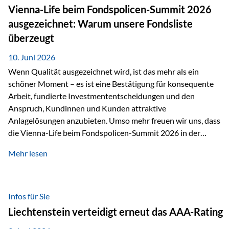
zahlreiche Zukunftstechnologien praktisch unverzichtbar.
Vienna-Life beim Fondspolicen-Summit 2026
Silber findet sich unter anderem in: Solarmodulen
ausgezeichnet: Warum unsere Fondsliste
Elektrofahrzeugen Halbleitern Smartphones und Tablets…
überzeugt
10. Juni 2026
Wenn Qualität ausgezeichnet wird, ist das mehr als ein
schöner Moment – es ist eine Bestätigung für konsequente
Arbeit, fundierte Investmententscheidungen und den
Anspruch, Kundinnen und Kunden attraktive
Anlagelösungen anzubieten. Umso mehr freuen wir uns, dass
die Vienna-Life beim Fondspolicen-Summit 2026 in der
Kategorie ETF/Passiv ausgezeichnet wurde. Grundlage
Mehr lesen
dieser Ehrung ist der renommierte Fondspolicenreport der
SAM – Smart Asset Management Service GmbH, bei dem
mehr als 20 Fondspolicen-Anbieter aus Investmentsicht
analysiert und verglichen wurden. Das Ergebnis: Die ETF-
Infos für Sie
Auswahl der Vienna-Life zählt zu den drei besten Angeboten
Liechtenstein verteidigt erneut das AAA-Rating
am Markt. Für uns ist diese Auszeichnung eine Bestätigung