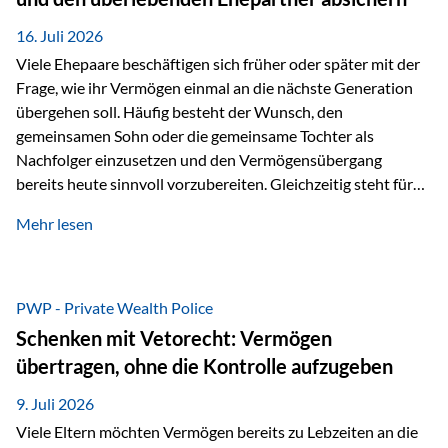
Kindern, sondern langfristig auch den Enkeln zukommen zu…
16. Juli 2026
Viele Ehepaare beschäftigen sich früher oder später mit der
Frage, wie ihr Vermögen einmal an die nächste Generation
übergehen soll. Häufig besteht der Wunsch, den
gemeinsamen Sohn oder die gemeinsame Tochter als
Nachfolger einzusetzen und den Vermögensübergang
bereits heute sinnvoll vorzubereiten. Gleichzeitig steht für
viele Ehepaare ein weiterer Aspekt im Mittelpunkt: Was
Mehr lesen
passiert, wenn einer der beiden verstirbt? Der überlebende
Ehepartner soll auch dann weiterhin finanziell unabhängig
bleiben und uneingeschränkt über das gemeinsame
Vermögen verfügen können. Genau für diese
PWP - Private Wealth Police
Ausgangssituation bietet die Private Wealth Police der
Schenken mit Vetorecht: Vermögen
Vienna-Life eine durchdachte Gestaltungsmöglichkeit. Die
übertragen, ohne die Kontrolle aufzugeben
Ausgangssituation Stellen Sie sich folgendes Beispiel vor:
Ein…
9. Juli 2026
Viele Eltern möchten Vermögen bereits zu Lebzeiten an die