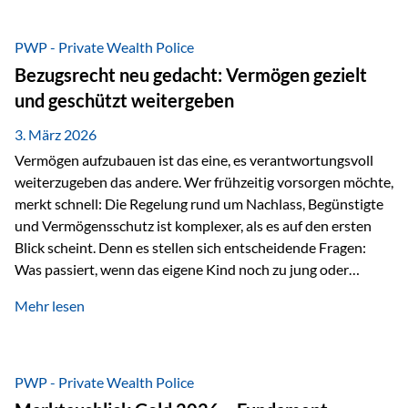
Das Problem: Laufende Besteuerung im Depot Im
Privatdepot fallen an: Abgeltungssteuer Fondsbesteuerung
PWP - Private Wealth Police
(Vorabpauschale, Teilfreistellung) Kein steuerlicher Abzug
Bezugsrecht neu gedacht: Vermögen gezielt
der Vermögensverwaltungs-Gebühren /
und geschützt weitergeben
Depotbankgebühren Jährliches Steuerreporting erforderlich
Zinsen, Dividenden und Kursgewinne werden laufend
3. März 2026
besteuert.
Vermögen aufzubauen ist das eine, es verantwortungsvoll
weiterzugeben das andere. Wer frühzeitig vorsorgen möchte,
merkt schnell: Die Regelung rund um Nachlass, Begünstigte
und Vermögensschutz ist komplexer, als es auf den ersten
Blick scheint. Denn es stellen sich entscheidende Fragen:
Was passiert, wenn das eigene Kind noch zu jung oder
unerfahren ist, um eine größere Summe sinnvoll zu
Mehr lesen
verwalten? Wie kann verhindert werden, dass Ex-Partner,
Gläubiger oder andere Dritte Zugriff auf das Vermögen
erhalten? Und wie lässt sich Vermögen klar und
unbürokratisch übertragen, ohne ausschließlich auf ein
PWP - Private Wealth Police
Testament angewiesen zu sein? Wenn klassische Lösungen