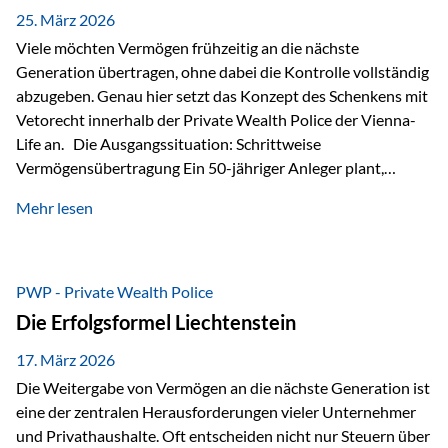
Besonders hervorzuheben ist hierbei Artikel 14 der
25. März 2026
liechtensteinischen Verfassung. Darin…
Viele möchten Vermögen frühzeitig an die nächste
Generation übertragen, ohne dabei die Kontrolle vollständig
abzugeben. Genau hier setzt das Konzept des Schenkens mit
Vetorecht innerhalb der Private Wealth Police der Vienna-
Life an. Die Ausgangssituation: Schrittweise
Vermögensübertragung Ein 50-jähriger Anleger plant,
seinem Kind Vermögen zu übertragen. Dabei soll nicht nur
Mehr lesen
der steuerliche Freibetrag optimal genutzt werden, sondern
auch sichergestellt sein, dass mit dem verschenken Geld
verantwortungsvoll umgegangen wird. Das Ziel:Eine
strukturierte, langfristige Vermögensübertragung, ohne die
PWP - Private Wealth Police
Kontrolle vollständig aus der Hand zu geben. Die Lösung:
Die Erfolgsformel Liechtenstein
Abschmelzung mit Vetorecht Die Umsetzung erfolgt über die
Private Wealth Police…
17. März 2026
Die Weitergabe von Vermögen an die nächste Generation ist
eine der zentralen Herausforderungen vieler Unternehmer
und Privathaushalte. Oft entscheiden nicht nur Steuern über