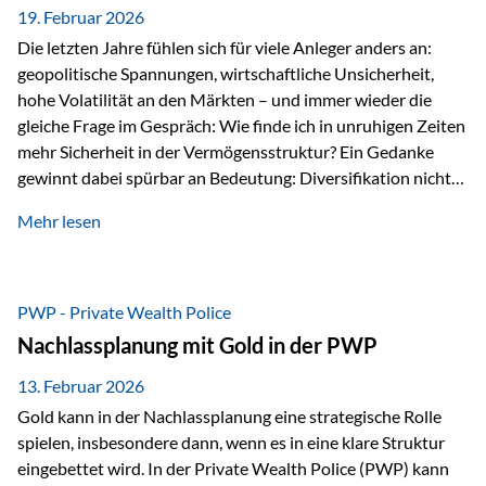
19. Februar 2026
Die letzten Jahre fühlen sich für viele Anleger anders an:
geopolitische Spannungen, wirtschaftliche Unsicherheit,
hohe Volatilität an den Märkten – und immer wieder die
gleiche Frage im Gespräch: Wie finde ich in unruhigen Zeiten
mehr Sicherheit in der Vermögensstruktur? Ein Gedanke
gewinnt dabei spürbar an Bedeutung: Diversifikation nicht
nur über Anlageklassen, sondern auch über Jurisdiktionen.
Mehr lesen
Wer Vermögen ausschließlich in einem Rechtsraum
organisiert, ist auch von dessen Rahmenbedingungen
besonders abhängig. Genau hier kann das Fürstentum
Liechtenstein eine Rolle spielen: außerhalb der EU, ohne
PWP - Private Wealth Police
Euro, mit einem eigenständigen Rechts- und Finanzplatz.
Nachlassplanung mit Gold in der PWP
Und genau an dieser Stelle setzt der 3-Zellenschutz an –…
13. Februar 2026
Gold kann in der Nachlassplanung eine strategische Rolle
spielen, insbesondere dann, wenn es in eine klare Struktur
eingebettet wird. In der Private Wealth Police (PWP) kann