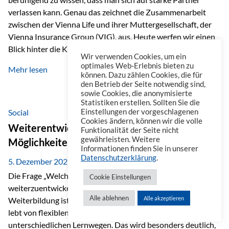
verlassen kann. Genau das zeichnet die Zusammenarbeit
zwischen der Vienna Life und ihrer Muttergesellschaft, der
Vienna Insurance Group (VIG), aus. Heute werfen wir einen
Blick hinter die Kulissen auf eine Unternehmensgruppe mit
Wir verwenden Cookies, um ein
beeindruckender Geschichte, gewachsenem Know-how und
optimales Web-Erlebnis bieten zu
Mehr lesen
einem stabilen Fundament. Ein starkes Netzwerk in ganz
können. Dazu zählen Cookies, die für
den Betrieb der Seite notwendig sind,
Europa Die Vienna Insurance Group ist die führende
sowie Cookies, die anonymisierte
Versicherungsgruppe in Zentral- und Osteuropa. Mit über
Statistiken erstellen. Sollten Sie die
50 Versicherungsgesellschaften in insgesamt 30 Ländern
Social
Einstellungen der vorgeschlagenen
Cookies ändern, können wir die volle
verbindet sie regionale Stärke mit internationaler
Weiterentwicklung im Berufsalltag: Welche
Funktionalität der Seite nicht
Kompetenz.
gewährleisten. Weitere
Möglichkeiten es gibt
Informationen finden Sie in unserer
Datenschutzerklärung
.
5. Dezember 2025
Die Frage „Welche Möglichkeiten gibt es, sich
Cookie Einstellungen
weiterzuentwickeln?“ lässt sich heute vielseitig beantworten.
Alle ablehnen
Alle akzeptieren
Weiterbildung ist längst kein starrer Prozess mehr, sondern
lebt von flexiblen Formaten, individuellen Bedürfnissen und
unterschiedlichen Lernwegen. Das wird besonders deutlich,