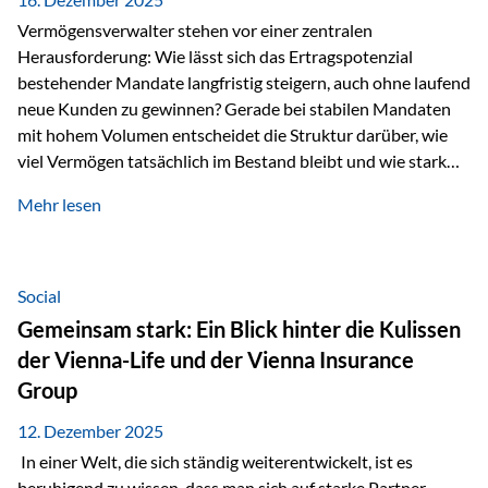
Vermögensverwalter stehen vor einer zentralen
Herausforderung: Wie lässt sich das Ertragspotenzial
bestehender Mandate langfristig steigern, auch ohne laufend
neue Kunden zu gewinnen? Gerade bei stabilen Mandaten
mit hohem Volumen entscheidet die Struktur darüber, wie
viel Vermögen tatsächlich im Bestand bleibt und wie stark
sich das Verwaltungsentgelt über die Jahre entwickelt. Ein
Mehr lesen
Beispiel verdeutlicht diese Wirkung besonders deutlich.
Wird ein Vermögen von 25 Millionen Euro über einen
Zeitraum von 20 Jahren verwaltet, ohne dass neue Kunden
hinzukommen, spielt nicht nur die Rendite eine Rolle. Auch
Social
steuerliche Effekte haben einen erheblichen Einfluss auf…
Gemeinsam stark: Ein Blick hinter die Kulissen
der Vienna-Life und der Vienna Insurance
Group
12. Dezember 2025
In einer Welt, die sich ständig weiterentwickelt, ist es
beruhigend zu wissen, dass man sich auf starke Partner