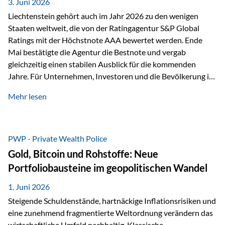
unseres Weges und unseres Anspruchs,…
3. Juni 2026
Liechtenstein gehört auch im Jahr 2026 zu den wenigen
Staaten weltweit, die von der Ratingagentur S&P Global
Ratings mit der Höchstnote AAA bewertet werden. Ende
Mai bestätigte die Agentur die Bestnote und vergab
gleichzeitig einen stabilen Ausblick für die kommenden
Jahre. Für Unternehmen, Investoren und die Bevölkerung ist
diese Einstufung ein wichtiges Signal. Sie unterstreicht die
Mehr lesen
finanzielle Stabilität des Landes sowie das Vertrauen
internationaler Märkte in den Wirtschafts- und
Finanzstandort Liechtenstein. Starker Wirtschaftsstandort
trotz Herausforderungen Die weltwirtschaftlichen
PWP - Private Wealth Police
Rahmenbedingungen bleiben anspruchsvoll. Geopolitische
Gold, Bitcoin und Rohstoffe: Neue
Unsicherheiten, eine verhaltene Investitionstätigkeit und
Portfoliobausteine im geopolitischen Wandel
eine schwächere Nachfrage in wichtigen Exportmärkten
beeinflussen auch die liechtensteinische Wirtschaft.
1. Juni 2026
Dennoch sieht…
Steigende Schuldenstände, hartnäckige Inflationsrisiken und
eine zunehmend fragmentierte Weltordnung verändern das
wirtschaftliche Umfeld nachhaltig. Klassische