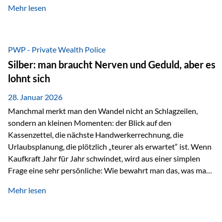
Mehr lesen
starken Anstiegen. Diese verändern jedoch nicht die
langfristige Funktion von Gold als Sachwert und
Diversifikationsinstrument. In einem Umfeld, das weiterhin
von geopolitischen Spannungen, einer stark ausgeweiteten
PWP - Private Wealth Police
Geldmenge sowie strukturellen Verschiebungen an den
Silber: man braucht Nerven und Geduld, aber es
Kapitalmärkten geprägt ist, bleibt Gold ein bewährter Anker.
lohnt sich
Nicht, weil…
28. Januar 2026
Manchmal merkt man den Wandel nicht an Schlagzeilen,
sondern an kleinen Momenten: der Blick auf den
Kassenzettel, die nächste Handwerkerrechnung, die
Urlaubsplanung, die plötzlich „teurer als erwartet“ ist. Wenn
Kaufkraft Jahr für Jahr schwindet, wird aus einer simplen
Frage eine sehr persönliche: Wie bewahrt man das, was man
sich aufgebaut hat? Genau dann wird es Zeit, sich
Mehr lesen
Sachwerten mit einer Investition in Sachwerte zu
beschäftigen; Nicht als Mode, sondern als Prinzip: Vermögen
soll nicht nur wachsen, sondern auch Substanz behalten –