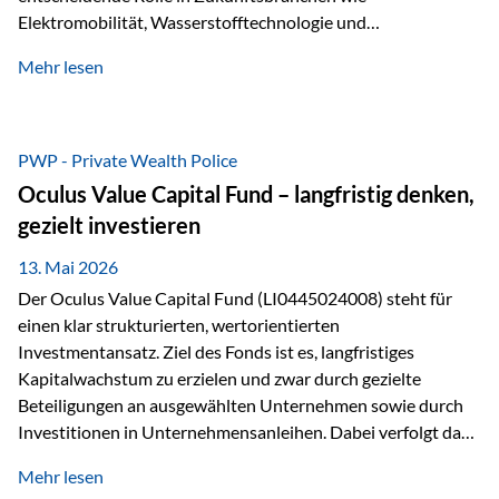
Elektromobilität, Wasserstofftechnologie und
Digitalisierung. Dadurch verbinden sie zwei wichtige
Mehr lesen
Faktoren für Investoren – begrenztes Angebot und
steigende industrielle Nachfrage. Edelmetalle als
Investment mit Zukunftspotenzial Während Gold oft als
klassischer „Sicherheitsanker“ gilt, bieten Silber, Platin und
PWP - Private Wealth Police
Palladium zusätzlich die Chance, von technologischen
Oculus Value Capital Fund – langfristig denken,
Entwicklungen zu profitieren. Die Nachfrage entsteht nicht
gezielt investieren
nur durch Anleger, sondern vor allem durch die Industrie.
Gerade in…
13. Mai 2026
Der Oculus Value Capital Fund (LI0445024008) steht für
einen klar strukturierten, wertorientierten
Investmentansatz. Ziel des Fonds ist es, langfristiges
Kapitalwachstum zu erzielen und zwar durch gezielte
Beteiligungen an ausgewählten Unternehmen sowie durch
Investitionen in Unternehmensanleihen. Dabei verfolgt das
Fondsmanagement eine klare Philosophie: Nicht kurzfristige
Mehr lesen
Marktbewegungen stehen im Fokus, sondern die