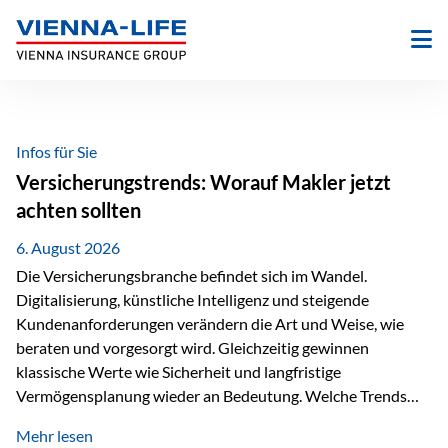
Zum
Inhalt
springen
Infos für Sie
Versicherungstrends: Worauf Makler jetzt
achten sollten
6. August 2026
Die Versicherungsbranche befindet sich im Wandel.
Digitalisierung, künstliche Intelligenz und steigende
Kundenanforderungen verändern die Art und Weise, wie
beraten und vorgesorgt wird. Gleichzeitig gewinnen
klassische Werte wie Sicherheit und langfristige
Vermögensplanung wieder an Bedeutung. Welche Trends
sollten Versicherungsmakler deshalb aktuell besonders im
Mehr lesen
Blick behalten? Digitalisierung und KI verändern die