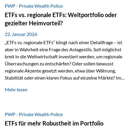
gerade dann, wenn Märkte nervös werden,…
PWP - Private Wealth Police
ETFs vs. regionale ETFs: Weltportfolio oder
gezielter Heimvorteil?
22. Januar 2026
„ETFs vs. regionale ETFs“ klingt nach einer Detailfrage – ist
aber in Wahrheit eine Frage des Anlagestils. Soll möglichst
breit in die Weltwirtschaft investiert werden, um regionale
Überraschungen zu entschärfen? Oder sollen bewusst
regionale Akzente gesetzt werden, etwa über Währung,
Stabilität oder einen klaren Fokus auf einzelne Märkte? Im
Rahmen der fondsgebundenen Lebensversicherung Private
Mehr lesen
Wealth Police der Vienna-Life lassen sich beide Ansätze
kombinieren. Der „Schutz“ im Portfolio entsteht dabei nicht
als Garantie, sondern als Zusammenspiel aus
Risikostreuung, Inflationsrobustheit und Stabilisierung. 1)
PWP - Private Wealth Police
Die Philosophiefrage: breit oder bewusst? Global investieren
ETFs für mehr Robustheit im Portfolio
bedeutet: Das Portfolio bildet die Weltmärkte möglichst