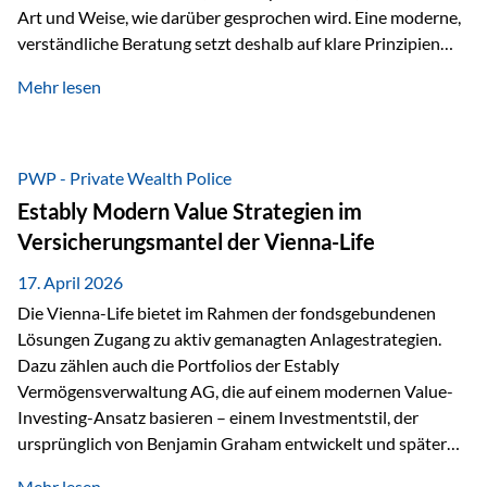
Art und Weise, wie darüber gesprochen wird. Eine moderne,
verständliche Beratung setzt deshalb auf klare Prinzipien
statt auf komplizierte Prognosen. Im Mittelpunkt stehen
Mehr lesen
fünf zentrale Faktoren: eine saubere Struktur, breite
Risikostreuung, Kosteneffizienz, steuerliche Optimierung
und ein wissenschaftlich fundierter Ansatz. Impulse zu
diesem Thema liefern unter anderem die praxisnahen
PWP - Private Wealth Police
Ansätze von Finanzexperte Klaus Rost, der seit vielen Jahren
Estably Modern Value Strategien im
für eine verständliche und…
Versicherungsmantel der Vienna-Life
17. April 2026
Die Vienna-Life bietet im Rahmen der fondsgebundenen
Lösungen Zugang zu aktiv gemanagten Anlagestrategien.
Dazu zählen auch die Portfolios der Estably
Vermögensverwaltung AG, die auf einem modernen Value-
Investing-Ansatz basieren – einem Investmentstil, der
ursprünglich von Benjamin Graham entwickelt und später
durch Investoren wie Warren Buffett weiter geprägt wurde.
Mehr lesen