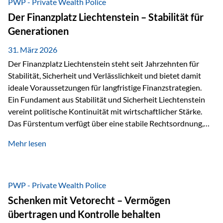
PWP - Private Wealth Police
heißt das:Diese Gelder gehören im Konkursfall nicht zur
Der Finanzplatz Liechtenstein – Stabilität für
allgemeinen Konkursmasse, sondern werden ausschließlich
Generationen
zur Erfüllung…
31. März 2026
Der Finanzplatz Liechtenstein steht seit Jahrzehnten für
Stabilität, Sicherheit und Verlässlichkeit und bietet damit
ideale Voraussetzungen für langfristige Finanzstrategien.
Ein Fundament aus Stabilität und Sicherheit Liechtenstein
vereint politische Kontinuität mit wirtschaftlicher Stärke.
Das Fürstentum verfügt über eine stabile Rechtsordnung,
die auf einer parlamentarischen Demokratie mit
Mehr lesen
monarchischen Elementen basiert. Diese Struktur schafft
nicht nur politische Stabilität, sondern auch eine
außergewöhnlich hohe Planungssicherheit für Investoren
und Unternehmen. Ein wesentliches Merkmal ist die
PWP - Private Wealth Police
Staatsfinanzierung: Liechtenstein weist keine
Schenken mit Vetorecht – Vermögen
Staatsschulden auf, und der Schutz der wirtschaftlichen
übertragen und Kontrolle behalten
Interessen der Bevölkerung ist in der Verfassung verankert.