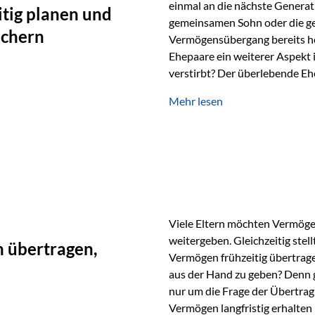
einmal an die nächste Generat
tig planen und
gemeinsamen Sohn oder die ge
ichern
Vermögensübergang bereits heut
Ehepaare ein weiterer Aspekt 
verstirbt? Der überlebende Ehe
unabhängig bleiben und unei
Mehr lesen
können. Genau für diese Ausga
Vienna-Life eine durchdachte
Stellen Sie sich folgendes Beis
Viele Eltern möchten Vermögen
weitergeben. Gleichzeitig stell
 übertragen,
Vermögen frühzeitig übertrag
aus der Hand zu geben? Denn 
nur um die Frage der Übertragu
Vermögen langfristig erhalten