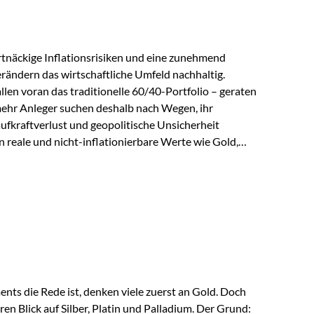
tnäckige Inflationsrisiken und eine zunehmend
ändern das wirtschaftliche Umfeld nachhaltig.
len voran das traditionelle 60/40-Portfolio – geraten
ehr Anleger suchen deshalb nach Wegen, ihr
ufkraftverlust und geopolitische Unsicherheit
n reale und nicht-inflationierbare Werte wie Gold,
 wieder in den Fokus. Gold gewinnt seine monetäre
eit eine bemerkenswerte Renaissance als monetärer
kordkäufe der Zentralbanken, geopolitische
nder Vertrauensverlust in ungedeckte
ser Vertrauensverlust ausfällt, zeigt ein nüchterner
ts die Rede ist, denken viele zuerst an Gold. Doch
en Blick auf Silber, Platin und Palladium. Der Grund: