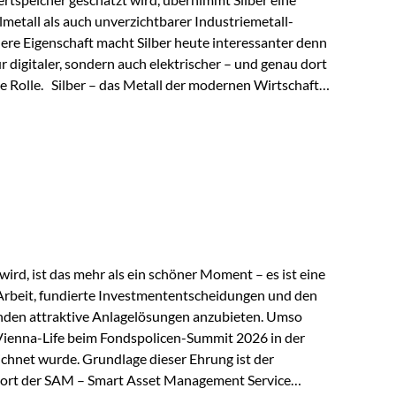
lmetall als auch unverzichtbarer Industriemetall-
ere Eigenschaft macht Silber heute interessanter denn
ur digitaler, sondern auch elektrischer – und genau dort
de Rolle. Silber – das Metall der modernen Wirtschaft
 elektrische Leitfähigkeit aller Metalle. Diese
reiche Zukunftstechnologien praktisch unverzichtbar.
rem in: Solarmodulen Elektrofahrzeugen Halbleitern
ird, ist das mehr als ein schöner Moment – es ist eine
Arbeit, fundierte Investmententscheidungen und den
den attraktive Anlagelösungen anzubieten. Umso
 Vienna-Life beim Fondspolicen-Summit 2026 in der
chnet wurde. Grundlage dieser Ehrung ist der
ort der SAM – Smart Asset Management Service