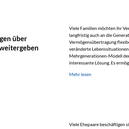
oder Stiftungen, als Versiche
Vienna-Life die Einsatzmöglic
Viele Familien möchten ihr Ve
langfristig auch an die Genera
gen über
Vermögensübertragung flexibel
 weitergeben
veränderte Lebenssituationen 
Mehrgenerationen-Modell der 
interessante Lösung. Es ermög
generationenübergreifend zu s
Mehr lesen
Ausgangssituation Stellen Sie 
viele Jahre Vermögen aufgebau
eigenen Kindern, sondern lan
Viele Ehepaare beschäftigen si