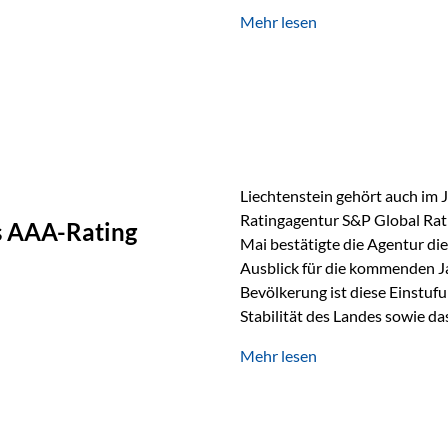
GmbH, bei dem mehr als 20 Fo
Mehr lesen
und verglichen wurden. Das Er
drei besten Angeboten am Mark
unseres Weges und unseres A
Liechtenstein gehört auch im 
Ratingagentur S&P Global Rat
as AAA-Rating
Mai bestätigte die Agentur die
Ausblick für die kommenden J
Bevölkerung ist diese Einstufun
Stabilität des Landes sowie da
und Finanzstandort Liechtenst
Mehr lesen
Herausforderungen Die weltw
anspruchsvoll. Geopolitische U
und eine schwächere Nachfrag
liechtensteinische Wirtschaft