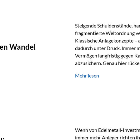
Steigende Schuldenstände, har
fragmentierte Weltordnung ver
Klassische Anlagekonzepte – al
chen Wandel
dadurch unter Druck. Immer m
Vermögen langfristig gegen Ka
abzusichern. Genau hier rücke
Rohstoffe und digitale Assets
Mehr lesen
Rolle zurück Gold erlebt derz
Wertspeicher. Treiber sind Re
Spannungen und ein schleiche
Papierwährungen. Wie groß die
Langfristvergleich: Seit…
Wenn von Edelmetall-Investmen
immer mehr Anleger richten ihr