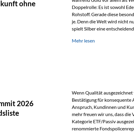
ukunft ohne
Doppelrolle: Es ist sowohl Ede
Rohstoff. Gerade diese besond
je. Denn die Welt wird nicht n
spielt Silber eine entscheiden
Silber verfügt über die höchste
Mehr lesen
Eigenschaft macht es für zahl
Silber findet sich unter ande
Smartphones und Tablets…
Wenn Qualität ausgezeichnet w
Bestätigung für konsequente 
ummit 2026
Anspruch, Kundinnen und Kun
sliste
mehr freuen wir uns, dass die
Kategorie ETF/Passiv ausgezei
renommierte Fondspolicenrep