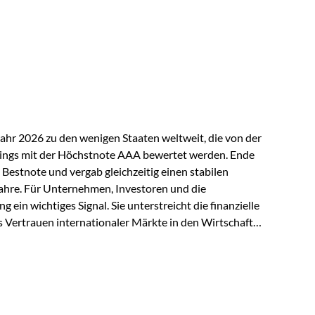
ndspolicen-Anbieter aus Investmentsicht analysiert
gebnis: Die ETF-Auswahl der Vienna-Life zählt zu den
t. Für uns ist diese Auszeichnung eine Bestätigung
nspruchs,…
Jahr 2026 zu den wenigen Staaten weltweit, die von der
ings mit der Höchstnote AAA bewertet werden. Ende
 Bestnote und vergab gleichzeitig einen stabilen
ahre. Für Unternehmen, Investoren und die
g ein wichtiges Signal. Sie unterstreicht die finanzielle
s Vertrauen internationaler Märkte in den Wirtschafts-
ein. Starker Wirtschaftsstandort trotz
irtschaftlichen Rahmenbedingungen bleiben
nsicherheiten, eine verhaltene Investitionstätigkeit
e in wichtigen Exportmärkten beeinflussen auch die
. Dennoch sieht…