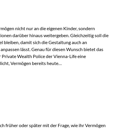
rungsnehmer eingesetzt werden. Damit erweitert die
hkeiten der Private Wealth Police insbesondere für…
rmögen nicht nur an die eigenen Kinder, sondern
tionen darüber hinaus weitergeben. Gleichzeitig soll die
 bleiben, damit sich die Gestaltung auch an
anpassen lässt. Genau für diesen Wunsch bietet das
Private Wealth Police der Vienna-Life eine
licht, Vermögen bereits heute
trukturieren und dennoch flexibel zu bleiben. Die
sich folgende Familie vor: Die Großeltern haben über
t. Ihr Wunsch ist es, dieses Vermögen nicht nur den
gfristig auch den Enkeln zukommen zu…
ch früher oder später mit der Frage, wie ihr Vermögen