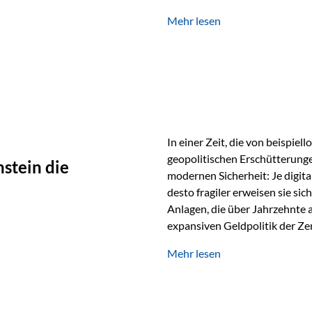
verwendet wird. Ein Beispiel au
Mehr lesen
Ein Vater schenkt seiner Tocht
möchte die Tochter das Geld k
In einer Zeit, die von beispie
geopolitischen Erschütterunge
stein die
modernen Sicherheit: Je digit
desto fragiler erweisen sie sic
Anlagen, die über Jahrzehnte 
expansiven Geldpolitik der Zen
Rückbesinnung auf ein Jahrtaus
Mehr lesen
die modernste und strategisch 
Werte und der richtige Rechts
eine strategische Notwendigk