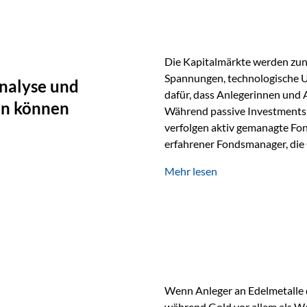
Die Kapitalmärkte werden zun
Spannungen, technologische U
nalyse und
dafür, dass Anlegerinnen und
en können
Während passive Investments 
verfolgen aktiv gemanagte Fon
erfahrener Fondsmanager, die 
Portfolios gezielt steuern. G
Mehr lesen
geprägt ist, kann diese akti
bieten. Was zeichnet aktive Fo
einen Markt abzubilden, sonde
Fondsmanager analysieren U
Wenn Anleger an Edelmetalle d
während Gold vor allem als We