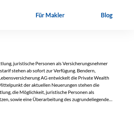
Für Makler
Blog
lung, juristische Personen als Versicherungsnehmer
tarif stehen ab sofort zur Verfügung. Bendern,
Lebensversicherung AG entwickelt die Private Wealth
Mittelpunkt der aktuellen Neuerungen stehen die
ung, die Möglichkeit, juristische Personen als
zen, sowie eine Überarbeitung des zugrundeliegenden
ie automatische Antragsübermittlung wird die
r deutlich effizienter gestaltet. Anträge werden direkt
ienbrüche reduziert und die weitere Bearbeitung
 auch juristische Personen, wie Kapitalgesellschaften