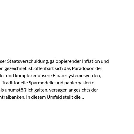
s der Praxis Stellen Sie sich folgende Situation vor:
er einen Teil seines Vermögens. Einige Jahre später
urzfristig verwenden, um…
lloser Staatsverschuldung, galoppierender Inflation und
n gezeichnet ist, offenbart sich das Paradoxon der
aler und komplexer unsere Finanzsysteme werden,
h. Traditionelle Sparmodelle und papierbasierte
als unumstößlich galten, versagen angesichts der
tralbanken. In diesem Umfeld stellt die
ende altes Edelmetall keine Nostalgie dar, sondern ist
klügste Antwort auf globale Instabilität. Physische
standort sind heute keine bloße Option mehr, sondern
eit. 1. Der massive Aufwand hinter einem winzigen…