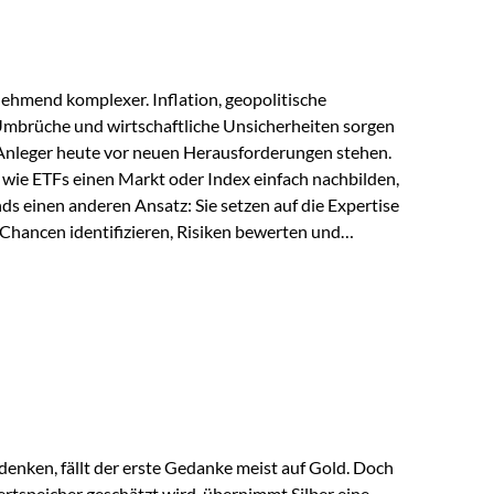
ehmend komplexer. Inflation, geopolitische
mbrüche und wirtschaftliche Unsicherheiten sorgen
 Anleger heute vor neuen Herausforderungen stehen.
wie ETFs einen Markt oder Index einfach nachbilden,
ds einen anderen Ansatz: Sie setzen auf die Expertise
Chancen identifizieren, Risiken bewerten und
erade in einem Umfeld, das von schnellen Veränderungen
ve Herangehensweise einen entscheidenden Mehrwert
nds aus? Aktive Fonds verfolgen das Ziel, nicht nur
rn gezielt Anlageentscheidungen zu treffen.
nternehmen,…
enken, fällt der erste Gedanke meist auf Gold. Doch
rtspeicher geschätzt wird, übernimmt Silber eine