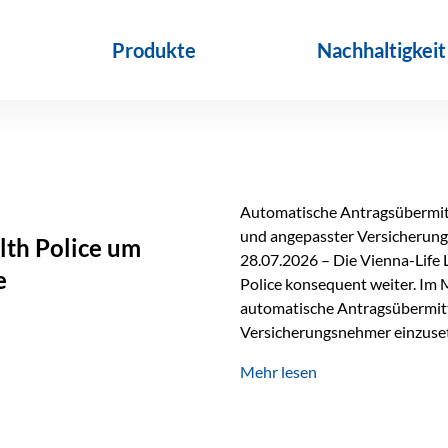
Produkte
Nachhaltigkeit
Automatische Antragsübermitt
und angepasster Versicherungs
lth Police um
28.07.2026 – Die Vienna-Life 
e
Police konsequent weiter. Im 
automatische Antragsübermittl
Versicherungsnehmer einzuset
Versicherungstarifes. Durch d
Mehr lesen
Abwicklung für Vertriebspartne
elektronisch übermittelt, Med
beschleunigt. Ab sofort können