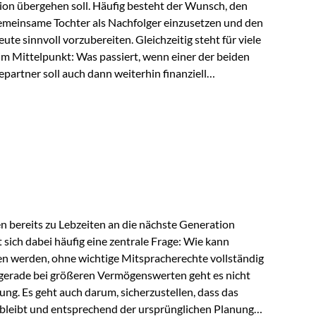
ion übergehen soll. Häufig besteht der Wunsch, den
meinsame Tochter als Nachfolger einzusetzen und den
e sinnvoll vorzubereiten. Gleichzeitig steht für viele
im Mittelpunkt: Was passiert, wenn einer der beiden
partner soll auch dann weiterhin finanziell
ngeschränkt über das gemeinsame Vermögen verfügen
ngssituation bietet die Private Wealth Police der
 Gestaltungsmöglichkeit. Die Ausgangssituation
piel vor: Ein…
 bereits zu Lebzeiten an die nächste Generation
t sich dabei häufig eine zentrale Frage: Wie kann
en werden, ohne wichtige Mitspracherechte vollständig
gerade bei größeren Vermögenswerten geht es nicht
ng. Es geht auch darum, sicherzustellen, dass das
 bleibt und entsprechend der ursprünglichen Planung