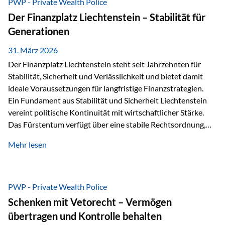
PWP - Private Wealth Police
heißt das:Diese Gelder gehören im Konkursfall nicht zur
Der Finanzplatz Liechtenstein – Stabilität für
allgemeinen Konkursmasse, sondern werden ausschließlich
Generationen
zur Erfüllung…
31. März 2026
Der Finanzplatz Liechtenstein steht seit Jahrzehnten für
Stabilität, Sicherheit und Verlässlichkeit und bietet damit
ideale Voraussetzungen für langfristige Finanzstrategien.
Ein Fundament aus Stabilität und Sicherheit Liechtenstein
vereint politische Kontinuität mit wirtschaftlicher Stärke.
Das Fürstentum verfügt über eine stabile Rechtsordnung,
die auf einer parlamentarischen Demokratie mit
Mehr lesen
monarchischen Elementen basiert. Diese Struktur schafft
nicht nur politische Stabilität, sondern auch eine
außergewöhnlich hohe Planungssicherheit für Investoren
und Unternehmen. Ein wesentliches Merkmal ist die
PWP - Private Wealth Police
Staatsfinanzierung: Liechtenstein weist keine
Schenken mit Vetorecht – Vermögen
Staatsschulden auf, und der Schutz der wirtschaftlichen
übertragen und Kontrolle behalten
Interessen der Bevölkerung ist in der Verfassung verankert.