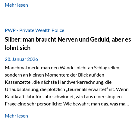
Mehr lesen
starken Anstiegen. Diese verändern jedoch nicht die
langfristige Funktion von Gold als Sachwert und
Diversifikationsinstrument. In einem Umfeld, das weiterhin
von geopolitischen Spannungen, einer stark ausgeweiteten
PWP - Private Wealth Police
Geldmenge sowie strukturellen Verschiebungen an den
Silber: man braucht Nerven und Geduld, aber es
Kapitalmärkten geprägt ist, bleibt Gold ein bewährter Anker.
lohnt sich
Nicht, weil…
28. Januar 2026
Manchmal merkt man den Wandel nicht an Schlagzeilen,
sondern an kleinen Momenten: der Blick auf den
Kassenzettel, die nächste Handwerkerrechnung, die
Urlaubsplanung, die plötzlich „teurer als erwartet“ ist. Wenn
Kaufkraft Jahr für Jahr schwindet, wird aus einer simplen
Frage eine sehr persönliche: Wie bewahrt man das, was man
sich aufgebaut hat? Genau dann wird es Zeit, sich
Mehr lesen
Sachwerten mit einer Investition in Sachwerte zu
beschäftigen; Nicht als Mode, sondern als Prinzip: Vermögen
soll nicht nur wachsen, sondern auch Substanz behalten –