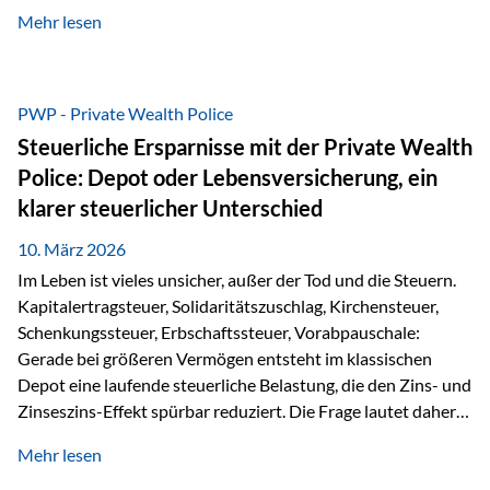
kontinuierliche Weiterbildung von vertrieblich tätigen
Mehr lesen
Personen transparent zu dokumentieren. Seit der
Umsetzung der EU-Versicherungsvertriebsrichtlinie besteht
eine gesetzliche Weiterbildungspflicht von mindestens 15
Stunden pro Jahr für vertrieblich tätige Personen in der
PWP - Private Wealth Police
Versicherungsbranche. Über die Weiterbildungsdatenbank
Steuerliche Ersparnisse mit der Private Wealth
von „gut beraten“ können absolvierte Bildungsmaßnahmen
Police: Depot oder Lebensversicherung, ein
zentral erfasst und dokumentiert werden. „gut beraten“
klarer steuerlicher Unterschied
zertifiziert Als zertifizierter Bildungsanbieter können unsere
Webinare nun für die…
10. März 2026
Im Leben ist vieles unsicher, außer der Tod und die Steuern.
Kapitalertragsteuer, Solidaritätszuschlag, Kirchensteuer,
Schenkungssteuer, Erbschaftssteuer, Vorabpauschale:
Gerade bei größeren Vermögen entsteht im klassischen
Depot eine laufende steuerliche Belastung, die den Zins- und
Zinseszins-Effekt spürbar reduziert. Die Frage lautet daher:
Wie kann Vermögen strukturiert werden, damit Steuern
Mehr lesen
nicht laufend Kapital entziehen – sondern möglichst lange im
System arbeiten? Hier setzt die Private Wealth Police an.