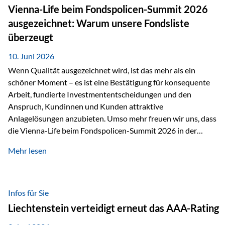
zahlreiche Zukunftstechnologien praktisch unverzichtbar.
Vienna-Life beim Fondspolicen-Summit 2026
Silber findet sich unter anderem in: Solarmodulen
ausgezeichnet: Warum unsere Fondsliste
Elektrofahrzeugen Halbleitern Smartphones und Tablets…
überzeugt
10. Juni 2026
Wenn Qualität ausgezeichnet wird, ist das mehr als ein
schöner Moment – es ist eine Bestätigung für konsequente
Arbeit, fundierte Investmententscheidungen und den
Anspruch, Kundinnen und Kunden attraktive
Anlagelösungen anzubieten. Umso mehr freuen wir uns, dass
die Vienna-Life beim Fondspolicen-Summit 2026 in der
Kategorie ETF/Passiv ausgezeichnet wurde. Grundlage
Mehr lesen
dieser Ehrung ist der renommierte Fondspolicenreport der
SAM – Smart Asset Management Service GmbH, bei dem
mehr als 20 Fondspolicen-Anbieter aus Investmentsicht
analysiert und verglichen wurden. Das Ergebnis: Die ETF-
Infos für Sie
Auswahl der Vienna-Life zählt zu den drei besten Angeboten
Liechtenstein verteidigt erneut das AAA-Rating
am Markt. Für uns ist diese Auszeichnung eine Bestätigung