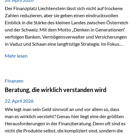
Der Finanzplatz Liechtenstein lässt sich nicht auf trockene
Zahlen reduzieren, aber sie geben einen eindrucksvollen
Einblick in die Stärke des kleinen Landes zwischen Österreich
und der Schweiz. Mit dem Motto „Denken in Generationen“
verfolgen Banken, Vermögensverwalter und Versicherungen
in Vaduz und Schaan eine langfristige Strategie. Im Fokus
stehen dabei vor allem: Qualität Stabilität internationaler
Mehr lesen
Marktzugang Liechtenstein hat sich in den letzten Jahren zu
einem wichtigen Drehpunkt für grenzüberschreitende
Finanzdienstleistungen entwickelt – und die aktuellsten
verfügbaren Kennzahlen (Stand Ende 2024, veröffentlicht
Finanzen
2025/2026)…
Beratung, die wirklich verstanden wird
22. April 2026
Wie legt man sein Geld sinnvoll an und vor allem so, dass
man es wirklich versteht? Genau hier liegt eine der größten
Herausforderungen in der Finanzberatung. Denn oft sind es
nicht die Produkte selbst, die kompliziert sind, sondern die