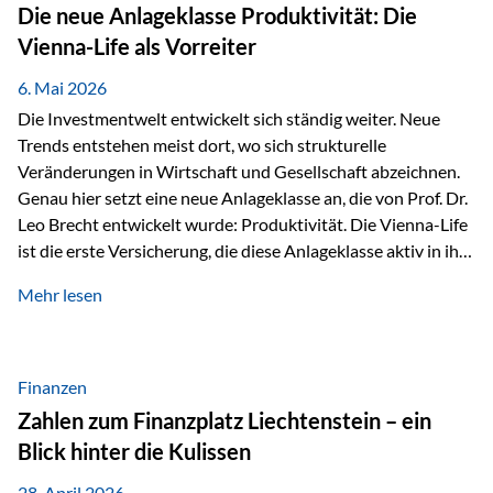
Strecke mit rund 4,8 Kilometern und 680 Höhenmetern
Die neue Anlageklasse Produktivität: Die
stellte die Teilnehmerinnen und Teilnehmer vor eine
Vienna-Life als Vorreiter
sportliche Herausforderung. Doch…
6. Mai 2026
Die Investmentwelt entwickelt sich ständig weiter. Neue
Trends entstehen meist dort, wo sich strukturelle
Veränderungen in Wirtschaft und Gesellschaft abzeichnen.
Genau hier setzt eine neue Anlageklasse an, die von Prof. Dr.
Leo Brecht entwickelt wurde: Produktivität. Die Vienna-Life
ist die erste Versicherung, die diese Anlageklasse aktiv in ihre
Lösung integriert und positioniert sich damit bewusst als
Mehr lesen
Vorreiter. Warum auf das Thema Produktivität setzen? Die
globalen Herausforderungen der Zeit, wie Inflation,
demografischer Wandel oder sinkendes
Wirtschaftswachstum, verändern die Spielregeln für
Finanzen
Investoren. Produktivität adressiert genau diese
Zahlen zum Finanzplatz Liechtenstein – ein
Herausforderungen, da wirtschaftliches Wachstum
Blick hinter die Kulissen
langfristig durch Produktivitätssteigerung entsteht, also
durch die Fähigkeit von Unternehmen, mehr…
28. April 2026