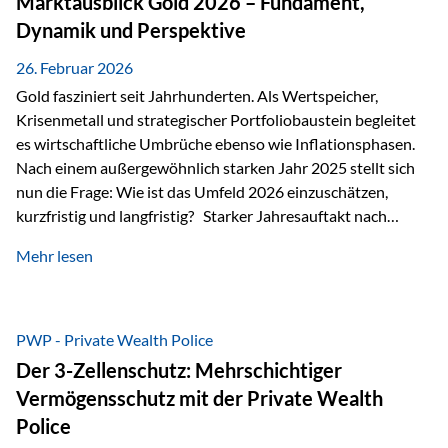
Marktausblick Gold 2026 – Fundament,
nicht ausreichen Traditionelle Nachlassregelungen stoßen
Dynamik und Perspektive
oft…
26. Februar 2026
Gold fasziniert seit Jahrhunderten. Als Wertspeicher,
Krisenmetall und strategischer Portfoliobaustein begleitet
es wirtschaftliche Umbrüche ebenso wie Inflationsphasen.
Nach einem außergewöhnlich starken Jahr 2025 stellt sich
nun die Frage: Wie ist das Umfeld 2026 einzuschätzen,
kurzfristig und langfristig? Starker Jahresauftakt nach
außergewöhnlichem Vorjahr Gold ist mit deutlicher
Mehr lesen
Dynamik in das Jahr 2026 gestartet. Zwischen dem
01.01.2026 und dem 31.01.2026 das Edelmetall: +12,8 % in
USD +11,7 % in EUR Durchschnitt über alle betrachteten
Währungen: +11,5 % Bereits 2025 war ein außergewöhnlich
PWP - Private Wealth Police
starkes Jahr: +64,4 % in USD Durchschnitt über alle
Der 3-Zellenschutz: Mehrschichtiger
Währungen: +56,6 % Langfristig zeigt sich ebenfalls ein
Vermögensschutz mit der Private Wealth
solides…
Police