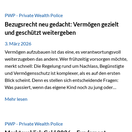
Das Problem: Laufende Besteuerung im Depot Im
Privatdepot fallen an: Abgeltungssteuer Fondsbesteuerung
PWP - Private Wealth Police
(Vorabpauschale, Teilfreistellung) Kein steuerlicher Abzug
Bezugsrecht neu gedacht: Vermögen gezielt
der Vermögensverwaltungs-Gebühren /
und geschützt weitergeben
Depotbankgebühren Jährliches Steuerreporting erforderlich
Zinsen, Dividenden und Kursgewinne werden laufend
3. März 2026
besteuert.
Vermögen aufzubauen ist das eine, es verantwortungsvoll
weiterzugeben das andere. Wer frühzeitig vorsorgen möchte,
merkt schnell: Die Regelung rund um Nachlass, Begünstigte
und Vermögensschutz ist komplexer, als es auf den ersten
Blick scheint. Denn es stellen sich entscheidende Fragen:
Was passiert, wenn das eigene Kind noch zu jung oder
unerfahren ist, um eine größere Summe sinnvoll zu
Mehr lesen
verwalten? Wie kann verhindert werden, dass Ex-Partner,
Gläubiger oder andere Dritte Zugriff auf das Vermögen
erhalten? Und wie lässt sich Vermögen klar und
unbürokratisch übertragen, ohne ausschließlich auf ein
PWP - Private Wealth Police
Testament angewiesen zu sein? Wenn klassische Lösungen