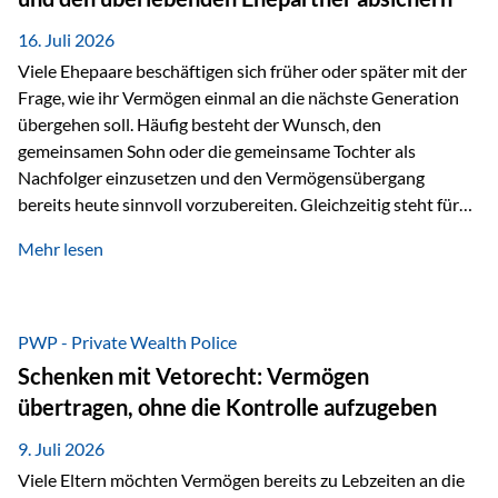
Kindern, sondern langfristig auch den Enkeln zukommen zu…
16. Juli 2026
Viele Ehepaare beschäftigen sich früher oder später mit der
Frage, wie ihr Vermögen einmal an die nächste Generation
übergehen soll. Häufig besteht der Wunsch, den
gemeinsamen Sohn oder die gemeinsame Tochter als
Nachfolger einzusetzen und den Vermögensübergang
bereits heute sinnvoll vorzubereiten. Gleichzeitig steht für
viele Ehepaare ein weiterer Aspekt im Mittelpunkt: Was
Mehr lesen
passiert, wenn einer der beiden verstirbt? Der überlebende
Ehepartner soll auch dann weiterhin finanziell unabhängig
bleiben und uneingeschränkt über das gemeinsame
Vermögen verfügen können. Genau für diese
PWP - Private Wealth Police
Ausgangssituation bietet die Private Wealth Police der
Schenken mit Vetorecht: Vermögen
Vienna-Life eine durchdachte Gestaltungsmöglichkeit. Die
übertragen, ohne die Kontrolle aufzugeben
Ausgangssituation Stellen Sie sich folgendes Beispiel vor:
Ein…
9. Juli 2026
Viele Eltern möchten Vermögen bereits zu Lebzeiten an die