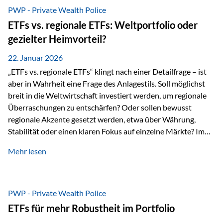
gerade dann, wenn Märkte nervös werden,…
PWP - Private Wealth Police
ETFs vs. regionale ETFs: Weltportfolio oder
gezielter Heimvorteil?
22. Januar 2026
„ETFs vs. regionale ETFs“ klingt nach einer Detailfrage – ist
aber in Wahrheit eine Frage des Anlagestils. Soll möglichst
breit in die Weltwirtschaft investiert werden, um regionale
Überraschungen zu entschärfen? Oder sollen bewusst
regionale Akzente gesetzt werden, etwa über Währung,
Stabilität oder einen klaren Fokus auf einzelne Märkte? Im
Rahmen der fondsgebundenen Lebensversicherung Private
Mehr lesen
Wealth Police der Vienna-Life lassen sich beide Ansätze
kombinieren. Der „Schutz“ im Portfolio entsteht dabei nicht
als Garantie, sondern als Zusammenspiel aus
Risikostreuung, Inflationsrobustheit und Stabilisierung. 1)
PWP - Private Wealth Police
Die Philosophiefrage: breit oder bewusst? Global investieren
ETFs für mehr Robustheit im Portfolio
bedeutet: Das Portfolio bildet die Weltmärkte möglichst