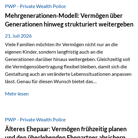
Abwicklung für Vertriebspartner deutlich effizienter
PWP - Private Wealth Police
gestaltet. Anträge werden direkt elektronisch übermittelt,
Mehrgenerationen-Modell: Vermögen über
Medienbrüche reduziert und die weitere Bearbeitung
Generationen hinweg strukturiert weitergeben
beschleunigt. Ab sofort können auch juristische Personen,
wie Kapitalgesellschaften oder Stiftungen, als
21. Juli 2026
Versicherungsnehmer eingesetzt werden. Damit erweitert
Viele Familien möchten ihr Vermögen nicht nur an die
die Vienna-Life die Einsatzmöglichkeiten der Private Wealth
eigenen Kinder, sondern langfristig auch an die
Police insbesondere für…
Generationen darüber hinaus weitergeben. Gleichzeitig soll
die Vermögensübertragung flexibel bleiben, damit sich die
Gestaltung auch an veränderte Lebenssituationen anpassen
lässt. Genau für diesen Wunsch bietet das
Mehrgenerationen-Modell der Private Wealth Police der
Mehr lesen
Vienna-Life eine interessante Lösung. Es ermöglicht,
Vermögen bereits heute generationenübergreifend zu
strukturieren und dennoch flexibel zu bleiben. Die
Ausgangssituation Stellen Sie sich folgende Familie vor: Die
PWP - Private Wealth Police
Großeltern haben über viele Jahre Vermögen aufgebaut. Ihr
Älteres Ehepaar: Vermögen frühzeitig planen
Wunsch ist es, dieses Vermögen nicht nur den eigenen
und den überlebenden Ehepartner absichern