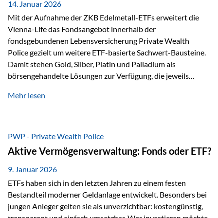
breit ab, ohne die…
14. Januar 2026
Mit der Aufnahme der ZKB Edelmetall-ETFs erweitert die
Vienna-Life das Fondsangebot innerhalb der
fondsgebundenen Lebensversicherung Private Wealth
Police gezielt um weitere ETF-basierte Sachwert-Bausteine.
Damit stehen Gold, Silber, Platin und Palladium als
börsengehandelte Lösungen zur Verfügung, die jeweils
physisch hinterlegte Edelmetalle abbilden. Der Fokus liegt
Mehr lesen
dabei nicht auf einzelnen Marktmeinungen, sondern auf
einer systematischen Portfoliologik: ETFs dienen als
transparente, effiziente Bausteine für Risikostreuung,
Inflationsrobustheit und Stabilisierung – eingebettet in eine
PWP - Private Wealth Police
liechtensteinische Versicherungsstruktur. Die
Aktive Vermögensverwaltung: Fonds oder ETF?
Sicherheitsarchitektur: Liechtenstein als Strukturprinzip Die
Private Wealth Police positioniert sich mit einer dreistufigen
9. Januar 2026
Sicherheitsarchitektur, die auf mehreren Ebenen ansetzt:
ETFs haben sich in den letzten Jahren zu einem festen
Stufe 1: Versicherer-Ebene • Versicherung mit…
Bestandteil moderner Geldanlage entwickelt. Besonders bei
jungen Anleger gelten sie als unverzichtbar: kostengünstig,
transparent und einfach umsetzbar. Wer investieren möchte,