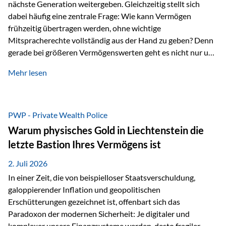
nächste Generation weitergeben. Gleichzeitig stellt sich
dabei häufig eine zentrale Frage: Wie kann Vermögen
frühzeitig übertragen werden, ohne wichtige
Mitspracherechte vollständig aus der Hand zu geben? Denn
gerade bei größeren Vermögenswerten geht es nicht nur um
die Frage der Übertragung. Es geht auch darum,
Mehr lesen
sicherzustellen, dass das Vermögen langfristig erhalten
bleibt und entsprechend der ursprünglichen Planung
verwendet wird. Ein Beispiel aus der Praxis Stellen Sie sich
folgende Situation vor: Ein Vater schenkt seiner Tochter
PWP - Private Wealth Police
einen Teil seines Vermögens. Einige Jahre später möchte die
Warum physisches Gold in Liechtenstein die
Tochter das Geld kurzfristig verwenden, um…
letzte Bastion Ihres Vermögens ist
2. Juli 2026
In einer Zeit, die von beispielloser Staatsverschuldung,
galoppierender Inflation und geopolitischen
Erschütterungen gezeichnet ist, offenbart sich das
Paradoxon der modernen Sicherheit: Je digitaler und
komplexer unsere Finanzsysteme werden, desto fragiler