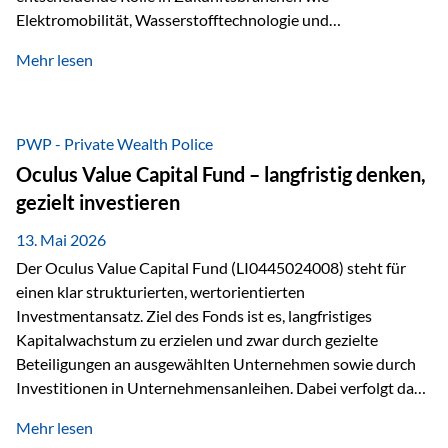
Elektromobilität, Wasserstofftechnologie und
Digitalisierung. Dadurch verbinden sie zwei wichtige
Mehr lesen
Faktoren für Investoren – begrenztes Angebot und
steigende industrielle Nachfrage. Edelmetalle als
Investment mit Zukunftspotenzial Während Gold oft als
klassischer „Sicherheitsanker“ gilt, bieten Silber, Platin und
PWP - Private Wealth Police
Palladium zusätzlich die Chance, von technologischen
Oculus Value Capital Fund – langfristig denken,
Entwicklungen zu profitieren. Die Nachfrage entsteht nicht
gezielt investieren
nur durch Anleger, sondern vor allem durch die Industrie.
Gerade in…
13. Mai 2026
Der Oculus Value Capital Fund (LI0445024008) steht für
einen klar strukturierten, wertorientierten
Investmentansatz. Ziel des Fonds ist es, langfristiges
Kapitalwachstum zu erzielen und zwar durch gezielte
Beteiligungen an ausgewählten Unternehmen sowie durch
Investitionen in Unternehmensanleihen. Dabei verfolgt das
Fondsmanagement eine klare Philosophie: Nicht kurzfristige
Mehr lesen
Marktbewegungen stehen im Fokus, sondern die