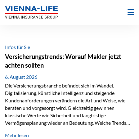
Zum
Inhalt
springen
Infos für Sie
Versicherungstrends: Worauf Makler jetzt
achten sollten
6. August 2026
Die Versicherungsbranche befindet sich im Wandel.
Digitalisierung, künstliche Intelligenz und steigende
Kundenanforderungen verändern die Art und Weise, wie
beraten und vorgesorgt wird. Gleichzeitig gewinnen
klassische Werte wie Sicherheit und langfristige
Vermögensplanung wieder an Bedeutung. Welche Trends
sollten Versicherungsmakler deshalb aktuell besonders im
Mehr lesen
Blick behalten? Digitalisierung und KI verändern die