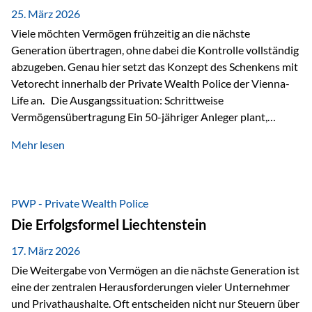
Besonders hervorzuheben ist hierbei Artikel 14 der
25. März 2026
liechtensteinischen Verfassung. Darin…
Viele möchten Vermögen frühzeitig an die nächste
Generation übertragen, ohne dabei die Kontrolle vollständig
abzugeben. Genau hier setzt das Konzept des Schenkens mit
Vetorecht innerhalb der Private Wealth Police der Vienna-
Life an. Die Ausgangssituation: Schrittweise
Vermögensübertragung Ein 50-jähriger Anleger plant,
seinem Kind Vermögen zu übertragen. Dabei soll nicht nur
Mehr lesen
der steuerliche Freibetrag optimal genutzt werden, sondern
auch sichergestellt sein, dass mit dem verschenken Geld
verantwortungsvoll umgegangen wird. Das Ziel:Eine
strukturierte, langfristige Vermögensübertragung, ohne die
PWP - Private Wealth Police
Kontrolle vollständig aus der Hand zu geben. Die Lösung:
Die Erfolgsformel Liechtenstein
Abschmelzung mit Vetorecht Die Umsetzung erfolgt über die
Private Wealth Police…
17. März 2026
Die Weitergabe von Vermögen an die nächste Generation ist
eine der zentralen Herausforderungen vieler Unternehmer
und Privathaushalte. Oft entscheiden nicht nur Steuern über