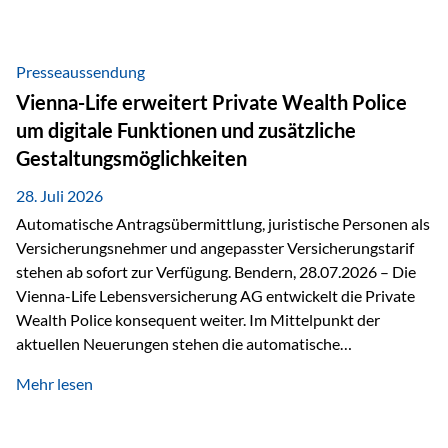
Beratung Digitale Prozesse und künstliche Intelligenz sind
längst Teil des Versicherungsalltags. Sie erleichtern
administrative Aufgaben, beschleunigen Abläufe und
Presseaussendung
schaffen mehr Zeit für das Wesentliche: die persönliche
Vienna-Life erweitert Private Wealth Police
Beratung. Gerade deshalb wird die individuelle Betreuung
um digitale Funktionen und zusätzliche
zum entscheidenden Erfolgsfaktor. Technologie kann
Gestaltungsmöglichkeiten
unterstützen, Vertrauen entsteht jedoch weiterhin im
persönlichen Gespräch. Bei der Vienna-Life reagieren…
28. Juli 2026
Automatische Antragsübermittlung, juristische Personen als
Versicherungsnehmer und angepasster Versicherungstarif
stehen ab sofort zur Verfügung. Bendern, 28.07.2026 – Die
Vienna-Life Lebensversicherung AG entwickelt die Private
Wealth Police konsequent weiter. Im Mittelpunkt der
aktuellen Neuerungen stehen die automatische
Antragsübermittlung, die Möglichkeit, juristische Personen
Mehr lesen
als Versicherungsnehmer einzusetzen, sowie eine
Überarbeitung des zugrundeliegenden Versicherungstarifes.
Durch die automatische Antragsübermittlung wird die