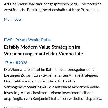
Art und Weise, wie darüber gesprochen wird. Eine moderne,
verständliche Beratung setzt deshalb auf klare Prinzipien
statt auf komplizierte Prognosen. Im Mittelpunkt stehen
Mehr lesen
fünf zentrale Faktoren: eine saubere Struktur, breite
Risikostreuung, Kosteneffizienz, steuerliche Optimierung
und ein wissenschaftlich fundierter Ansatz. Impulse zu
diesem Thema liefern unter anderem die praxisnahen
PWP - Private Wealth Police
Ansätze von Finanzexperte Klaus Rost, der seit vielen Jahren
Estably Modern Value Strategien im
für eine verständliche und…
Versicherungsmantel der Vienna-Life
17. April 2026
Die Vienna-Life bietet im Rahmen der fondsgebundenen
Lösungen Zugang zu aktiv gemanagten Anlagestrategien.
Dazu zählen auch die Portfolios der Estably
Vermögensverwaltung AG, die auf einem modernen Value-
Investing-Ansatz basieren – einem Investmentstil, der
ursprünglich von Benjamin Graham entwickelt und später
durch Investoren wie Warren Buffett weiter geprägt wurde.
Mehr lesen