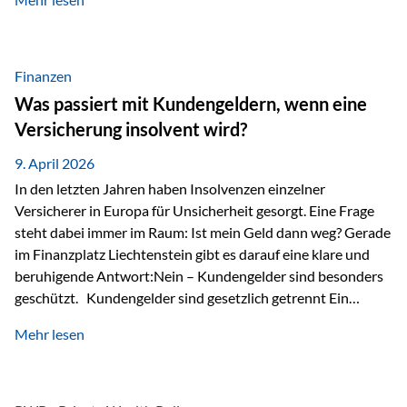
Modernes Value Investing als Grundlage Der
Investmentansatz von Estably basiert auf der
Weiterentwicklung des klassischen Value Investing. Im
Fokus stehen Unternehmen, deren Börsenkurs unter ihrem
Finanzen
inneren Wert liegt. Neben klassischen
Was passiert mit Kundengeldern, wenn eine
Bewertungskennzahlen werden auch qualitative Faktoren
Versicherung insolvent wird?
wie Geschäftsmodell, Wettbewerbsvorteile und
Managementqualität…
9. April 2026
In den letzten Jahren haben Insolvenzen einzelner
Versicherer in Europa für Unsicherheit gesorgt. Eine Frage
steht dabei immer im Raum: Ist mein Geld dann weg? Gerade
im Finanzplatz Liechtenstein gibt es darauf eine klare und
beruhigende Antwort:Nein – Kundengelder sind besonders
geschützt. Kundengelder sind gesetzlich getrennt Ein
zentraler Schutzmechanismus in Liechtenstein ist die
Mehr lesen
sogenannte Sondermasse. Das bedeutet:Die
Vermögenswerte, die zur Deckung der
Versicherungsverpflichtungen dienen, werden rechtlich vom
Vermögen der Versicherungsgesellschaft getrennt. Konkret