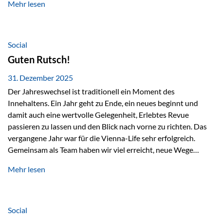
Mehr lesen
Branchentreffen für Finanz- und Versicherungsprofis im
deutschsprachigen Raum. Für uns bietet die Veranstaltung
die ideale Plattform, um aktuelle Themen rund um Vorsorge,
Vermögensstrukturierung und Nachfolgeplanung
Social
gemeinsam zu diskutieren. Persönlich für Sie vor Ort An
Guten Rutsch!
beiden Kongresstagen stehen Ihnen Maximilian
Fichtenbauer, Dirk…
31. Dezember 2025
Der Jahreswechsel ist traditionell ein Moment des
Innehaltens. Ein Jahr geht zu Ende, ein neues beginnt und
damit auch eine wertvolle Gelegenheit, Erlebtes Revue
passieren zu lassen und den Blick nach vorne zu richten. Das
vergangene Jahr war für die Vienna-Life sehr erfolgreich.
Gemeinsam als Team haben wir viel erreicht, neue Wege
beschritten und besondere Momente erlebt.
Mehr lesen
Veranstaltungen wie der Schnifisschnauf, aber auch unsere
Teamevents, vom Minigolf bis zur Weihnachtsfeier, haben
den Zusammenhalt gestärkt und gezeigt, wie wichtig ein
starkes Miteinander ist. Neben diesen gemeinsamen
Social