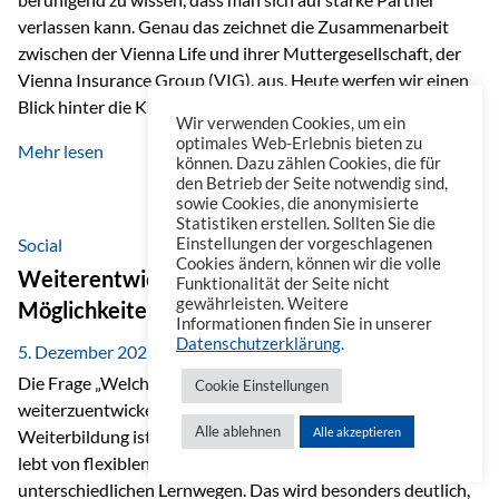
verlassen kann. Genau das zeichnet die Zusammenarbeit
zwischen der Vienna Life und ihrer Muttergesellschaft, der
Vienna Insurance Group (VIG), aus. Heute werfen wir einen
Blick hinter die Kulissen auf eine Unternehmensgruppe mit
Wir verwenden Cookies, um ein
beeindruckender Geschichte, gewachsenem Know-how und
optimales Web-Erlebnis bieten zu
Mehr lesen
einem stabilen Fundament. Ein starkes Netzwerk in ganz
können. Dazu zählen Cookies, die für
den Betrieb der Seite notwendig sind,
Europa Die Vienna Insurance Group ist die führende
sowie Cookies, die anonymisierte
Versicherungsgruppe in Zentral- und Osteuropa. Mit über
Statistiken erstellen. Sollten Sie die
50 Versicherungsgesellschaften in insgesamt 30 Ländern
Social
Einstellungen der vorgeschlagenen
Cookies ändern, können wir die volle
verbindet sie regionale Stärke mit internationaler
Weiterentwicklung im Berufsalltag: Welche
Funktionalität der Seite nicht
Kompetenz.
gewährleisten. Weitere
Möglichkeiten es gibt
Informationen finden Sie in unserer
Datenschutzerklärung
.
5. Dezember 2025
Die Frage „Welche Möglichkeiten gibt es, sich
Cookie Einstellungen
weiterzuentwickeln?“ lässt sich heute vielseitig beantworten.
Alle ablehnen
Alle akzeptieren
Weiterbildung ist längst kein starrer Prozess mehr, sondern
lebt von flexiblen Formaten, individuellen Bedürfnissen und
unterschiedlichen Lernwegen. Das wird besonders deutlich,