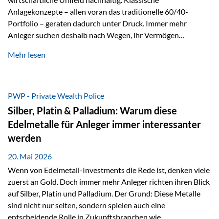
Anlagekonzepte – allen voran das traditionelle 60/40-
Portfolio – geraten dadurch unter Druck. Immer mehr
Anleger suchen deshalb nach Wegen, ihr Vermögen
langfristig gegen Kaufkraftverlust und geopolitische
Mehr lesen
Unsicherheit abzusichern. Genau hier rücken reale und
nicht-inflationierbare Werte wie Gold, Rohstoffe und
digitale Assets wieder in den Fokus. Gold gewinnt seine
monetäre Rolle zurück Gold erlebt derzeit eine
PWP - Private Wealth Police
bemerkenswerte Renaissance als monetärer Wertspeicher.
Silber, Platin & Palladium: Warum diese
Treiber sind Rekordkäufe der Zentralbanken, geopolitische
Edelmetalle für Anleger immer interessanter
Spannungen und ein schleichender Vertrauensverlust in
werden
ungedeckte Papierwährungen. Wie groß dieser
Vertrauensverlust ausfällt, zeigt ein nüchterner
20. Mai 2026
Langfristvergleich: Seit…
Wenn von Edelmetall-Investments die Rede ist, denken viele
zuerst an Gold. Doch immer mehr Anleger richten ihren Blick
auf Silber, Platin und Palladium. Der Grund: Diese Metalle
sind nicht nur selten, sondern spielen auch eine
entscheidende Rolle in Zukunftsbranchen wie