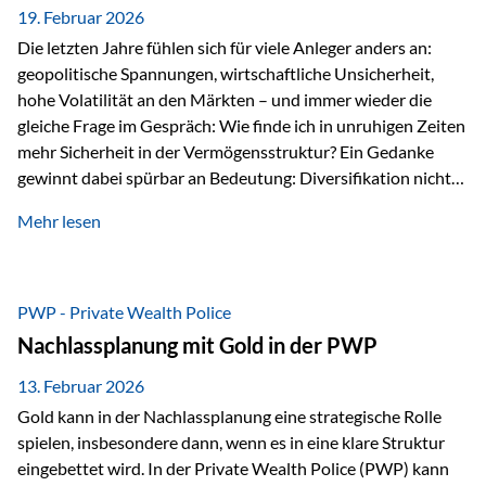
19. Februar 2026
Die letzten Jahre fühlen sich für viele Anleger anders an:
geopolitische Spannungen, wirtschaftliche Unsicherheit,
hohe Volatilität an den Märkten – und immer wieder die
gleiche Frage im Gespräch: Wie finde ich in unruhigen Zeiten
mehr Sicherheit in der Vermögensstruktur? Ein Gedanke
gewinnt dabei spürbar an Bedeutung: Diversifikation nicht
nur über Anlageklassen, sondern auch über Jurisdiktionen.
Mehr lesen
Wer Vermögen ausschließlich in einem Rechtsraum
organisiert, ist auch von dessen Rahmenbedingungen
besonders abhängig. Genau hier kann das Fürstentum
Liechtenstein eine Rolle spielen: außerhalb der EU, ohne
PWP - Private Wealth Police
Euro, mit einem eigenständigen Rechts- und Finanzplatz.
Nachlassplanung mit Gold in der PWP
Und genau an dieser Stelle setzt der 3-Zellenschutz an –…
13. Februar 2026
Gold kann in der Nachlassplanung eine strategische Rolle
spielen, insbesondere dann, wenn es in eine klare Struktur
eingebettet wird. In der Private Wealth Police (PWP) kann