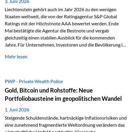
unseres Weges und unseres Anspruchs,…
3. Juni 2026
Liechtenstein gehört auch im Jahr 2026 zu den wenigen
Staaten weltweit, die von der Ratingagentur S&P Global
Ratings mit der Höchstnote AAA bewertet werden. Ende
Mai bestätigte die Agentur die Bestnote und vergab
gleichzeitig einen stabilen Ausblick für die kommenden
Jahre. Für Unternehmen, Investoren und die Bevölkerung ist
diese Einstufung ein wichtiges Signal. Sie unterstreicht die
Mehr lesen
finanzielle Stabilität des Landes sowie das Vertrauen
internationaler Märkte in den Wirtschafts- und
Finanzstandort Liechtenstein. Starker Wirtschaftsstandort
trotz Herausforderungen Die weltwirtschaftlichen
PWP - Private Wealth Police
Rahmenbedingungen bleiben anspruchsvoll. Geopolitische
Gold, Bitcoin und Rohstoffe: Neue
Unsicherheiten, eine verhaltene Investitionstätigkeit und
Portfoliobausteine im geopolitischen Wandel
eine schwächere Nachfrage in wichtigen Exportmärkten
beeinflussen auch die liechtensteinische Wirtschaft.
1. Juni 2026
Dennoch sieht…
Steigende Schuldenstände, hartnäckige Inflationsrisiken und
eine zunehmend fragmentierte Weltordnung verändern das
wirtschaftliche Umfeld nachhaltig. Klassische