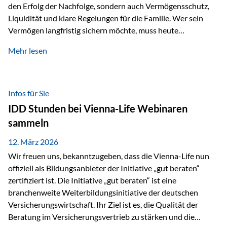
den Erfolg der Nachfolge, sondern auch Vermögensschutz,
Liquidität und klare Regelungen für die Familie. Wer sein
Vermögen langfristig sichern möchte, muss heute
international denken. Und genau hier setzt das Buch
Mehr lesen
„Erfolgsformel Liechtenstein“, herausgegeben und verfasst
von Rolf Klein, an – ein praxisnahes Nachschlagewerk, das
Vermögensnachfolge, Vermögensmanagement und
Vermögensschutz strategisch miteinander verbindet.
Infos für Sie
Warum klassische Nachfolgeplanung oft scheitert Viele
IDD Stunden bei Vienna-Life Webinaren
Vermögen werden erst im Todesfall übertragen. Das kann zu
sammeln
Problemen führen: Hohe Erbschaftsteuern Streitigkeiten
zwischen Erben Liquiditätsprobleme bei Immobilien…
12. März 2026
Wir freuen uns, bekanntzugeben, dass die Vienna-Life nun
offiziell als Bildungsanbieter der Initiative „gut beraten“
zertifiziert ist. Die Initiative „gut beraten“ ist eine
branchenweite Weiterbildungsinitiative der deutschen
Versicherungswirtschaft. Ihr Ziel ist es, die Qualität der
Beratung im Versicherungsvertrieb zu stärken und die