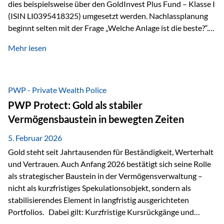
dies beispielsweise über den GoldInvest Plus Fund – Klasse I
(ISIN LI0395418325) umgesetzt werden. Nachlassplanung
beginnt selten mit der Frage „Welche Anlage ist die beste?“.
In der Praxis geht es zuerst um ganz andere Themen:Wer soll
Mehr lesen
was bekommen – wann – und in welcher Struktur?Und vor
allem: Wie lassen sich Streit, Liquiditätsengpässe oder
Notverkäufe vermeiden, wenn ein Todesfall eintritt? Gerade
bei größeren Vermögen ist das entscheidend.
PWP - Private Wealth Police
PWP Protect: Gold als stabiler
Vermögensbaustein in bewegten Zeiten
5. Februar 2026
Gold steht seit Jahrtausenden für Beständigkeit, Werterhalt
und Vertrauen. Auch Anfang 2026 bestätigt sich seine Rolle
als strategischer Baustein in der Vermögensverwaltung –
nicht als kurzfristiges Spekulationsobjekt, sondern als
stabilisierendes Element in langfristig ausgerichteten
Portfolios. Dabei gilt: Kurzfristige Kursrückgänge und
Schwankungen sind jederzeit möglich – insbesondere nach