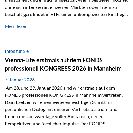
ohne sich intensiv mit einzelnen Märkten oder Titeln zu
beschäftigen, findet in ETFs einen unkomplizierten Einstieg
in den Kapitalmarkt. Aktiv gemanagte Fonds hingegen
Mehr lesen
werden häufig kritisch betrachtet. Sie gelten als teurer,
komplexer und weniger zeitgemäß. Doch greift diese
Einschätzung wirklich zu kurz? Ein differenzierter Blick zeigt:
Beide Ansätze haben ihre Berechtigung und ihre Stärken
Infos für Sie
entfalten sie oft gerade in Kombination. ETFs: Effizient, breit
Vienna-Life erstmals auf dem FONDS
gestreut und klar strukturiert…
professionell KONGRESS 2026 in Mannheim
7. Januar 2026
Am 28. und 29. Januar 2026 sind wir erstmals auf dem
FONDS professionell KONGRESS in Mannheim vertreten.
Damit setzen wir einen weiteren wichtigen Schritt im
persönlichen Dialog mit unseren Vertriebspartnern und
freuen uns auf zwei Tage voller Austausch, neuer
Perspektiven und fachlicher Impulse. Der FONDS
professionell KONGRESS zählt zu den wichtigsten