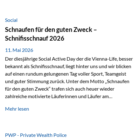
tatsächliche wirtschaftliche Entwicklung von Unternehmen
über viele Jahre hinweg. Als Teil der Produktauswahl
innerhalb der Private Wealth Police der Vienna-Life steht
Social
der Oculus Value Capital Fund für einen langfristig
Schnaufen für den guten Zweck –
orientierten Value-Investing-Ansatz mit Fokus auf
Schnifisschnauf 2026
fundamentale Unternehmensanalyse und nachhaltige
Wertentwicklung. Der Investmentansatz: Value Investing
11. Mai 2026
mit Weitblick Im Zentrum steht ein…
Der diesjährige Social Active Day der die Vienna-Life, besser
bekannt als Schnifisschnauf, liegt hinter uns und wir blicken
auf einen rundum gelungenen Tag voller Sport, Teamgeist
und guter Stimmung zurück. Unter dem Motto „Schnaufen
für den guten Zweck“ trafen sich auch heuer wieder
zahlreiche motivierte Läuferinnen und Läufer am
Dünserberg in Schnifis, um gemeinsam sportliche
Mehr lesen
Höchstleistungen für einen guten Zweck zu erbringen. Mit
grosser Freude dürfen wir verkünden, dass dabei
beeindruckende 14.000 Euro zugunsten des Schulheims
Mäder gesammelt werden konnten. Die anspruchsvolle
PWP - Private Wealth Police