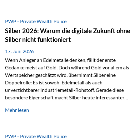
Chancen identifizieren, Risiken bewerten und Portfolios
gezielt steuern. Gerade in einem Umfeld, das von schnellen
Veränderungen geprägt ist, kann diese aktive
PWP - Private Wealth Police
Herangehensweise einen entscheidenden Mehrwert bieten.
Silber 2026: Warum die digitale Zukunft ohne
Was zeichnet aktive Fonds aus? Aktive Fonds verfolgen das
Silber nicht funktioniert
Ziel, nicht nur einen Markt abzubilden, sondern gezielt
Anlageentscheidungen zu treffen. Fondsmanager
17. Juni 2026
analysieren Unternehmen,…
Wenn Anleger an Edelmetalle denken, fällt der erste
Gedanke meist auf Gold. Doch während Gold vor allem als
Wertspeicher geschätzt wird, übernimmt Silber eine
Doppelrolle: Es ist sowohl Edelmetall als auch
unverzichtbarer Industriemetall-Rohstoff. Gerade diese
besondere Eigenschaft macht Silber heute interessanter
denn je. Denn die Welt wird nicht nur digitaler, sondern auch
Mehr lesen
elektrischer – und genau dort spielt Silber eine
entscheidende Rolle. Silber – das Metall der modernen
Wirtschaft Silber verfügt über die höchste elektrische
Leitfähigkeit aller Metalle. Diese Eigenschaft macht es für
PWP - Private Wealth Police