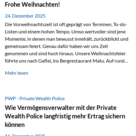
Erlebnissen konnten wir…
Frohe Weihnachten!
24. Dezember 2025
Die Vorweihnachtszeit ist oft geprägt von Terminen, To-do-
Listen und einem hohen Tempo. Umso wertvoller sind jene
Momente, in denen man bewusst innehält, zurückblickt und
gemeinsam feiert. Genau dafür haben wir uns Zeit
genommen und sind hoch hinaus. Unsere Weihnachtsfeier
führte uns nach Gaflei, ins Bergrestaurant Matu. Auf rund
1.500 Metern über dem Rheintal erwartete uns nicht nur ein
Mehr lesen
beeindruckendes Panorama, sondern auch etwas, das im
Alltag oft zu kurz kommt: Ruhe, Klarheit und echter
Weitblick, im wahrsten Sinne des Wortes. Inmitten
verschneiter Landschaft, bei feinem Essen, guter Musik und
PWP - Private Wealth Police
einer entspannten…
Wie Vermögensverwalter mit der Private
Wealth Police langfristig mehr Ertrag sichern
können
16. Dezember 2025