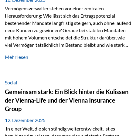
Vermögensverwalter stehen vor einer zentralen
Herausforderung: Wie lässt sich das Ertragspotenzial
bestehender Mandate langfristig steigern, auch ohne laufend
neue Kunden zu gewinnen? Gerade bei stabilen Mandaten
mit hohem Volumen entscheidet die Struktur darüber, wie
viel Vermögen tatsächlich im Bestand bleibt und wie stark
sich das Verwaltungsentgelt über die Jahre entwickelt. Ein
Mehr lesen
Beispiel verdeutlicht diese Wirkung besonders deutlich.
Wird ein Vermögen von 25 Millionen Euro über einen
Zeitraum von 20 Jahren verwaltet, ohne dass neue Kunden
hinzukommen, spielt nicht nur die Rendite eine Rolle. Auch
Social
steuerliche Effekte haben einen erheblichen Einfluss auf…
Gemeinsam stark: Ein Blick hinter die Kulissen
der Vienna-Life und der Vienna Insurance
Group
12. Dezember 2025
In einer Welt, die sich ständig weiterentwickelt, ist es
beruhigend zu wissen, dass man sich auf starke Partner