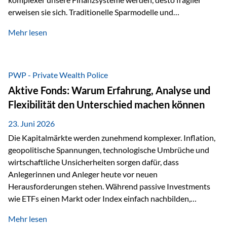
erweisen sie sich. Traditionelle Sparmodelle und
papierbasierte Anlagen, die über Jahrzehnte als
Mehr lesen
unumstößlich galten, versagen angesichts der expansiven
Geldpolitik der Zentralbanken. In diesem Umfeld stellt die
Rückbesinnung auf ein Jahrtausende altes Edelmetall keine
Nostalgie dar, sondern ist die modernste und strategisch
PWP - Private Wealth Police
klügste Antwort auf globale Instabilität. Physische Werte
Aktive Fonds: Warum Erfahrung, Analyse und
und der richtige Rechtsstandort sind heute keine bloße
Flexibilität den Unterschied machen können
Option mehr, sondern eine strategische Notwendigkeit. 1.
Der massive Aufwand hinter einem winzigen…
23. Juni 2026
Die Kapitalmärkte werden zunehmend komplexer. Inflation,
geopolitische Spannungen, technologische Umbrüche und
wirtschaftliche Unsicherheiten sorgen dafür, dass
Anlegerinnen und Anleger heute vor neuen
Herausforderungen stehen. Während passive Investments
wie ETFs einen Markt oder Index einfach nachbilden,
verfolgen aktiv gemanagte Fonds einen anderen Ansatz: Sie
Mehr lesen
setzen auf die Expertise erfahrener Fondsmanager, die