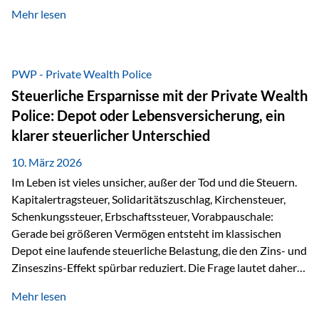
kontinuierliche Weiterbildung von vertrieblich tätigen
Mehr lesen
Personen transparent zu dokumentieren. Seit der
Umsetzung der EU-Versicherungsvertriebsrichtlinie besteht
eine gesetzliche Weiterbildungspflicht von mindestens 15
Stunden pro Jahr für vertrieblich tätige Personen in der
PWP - Private Wealth Police
Versicherungsbranche. Über die Weiterbildungsdatenbank
Steuerliche Ersparnisse mit der Private Wealth
von „gut beraten“ können absolvierte Bildungsmaßnahmen
Police: Depot oder Lebensversicherung, ein
zentral erfasst und dokumentiert werden. „gut beraten“
klarer steuerlicher Unterschied
zertifiziert Als zertifizierter Bildungsanbieter können unsere
Webinare nun für die…
10. März 2026
Im Leben ist vieles unsicher, außer der Tod und die Steuern.
Kapitalertragsteuer, Solidaritätszuschlag, Kirchensteuer,
Schenkungssteuer, Erbschaftssteuer, Vorabpauschale:
Gerade bei größeren Vermögen entsteht im klassischen
Depot eine laufende steuerliche Belastung, die den Zins- und
Zinseszins-Effekt spürbar reduziert. Die Frage lautet daher:
Wie kann Vermögen strukturiert werden, damit Steuern
Mehr lesen
nicht laufend Kapital entziehen – sondern möglichst lange im
System arbeiten? Hier setzt die Private Wealth Police an.