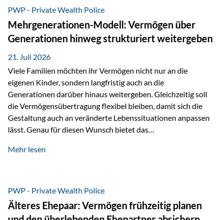
Abwicklung für Vertriebspartner deutlich effizienter
PWP - Private Wealth Police
gestaltet. Anträge werden direkt elektronisch übermittelt,
Mehrgenerationen-Modell: Vermögen über
Medienbrüche reduziert und die weitere Bearbeitung
Generationen hinweg strukturiert weitergeben
beschleunigt. Ab sofort können auch juristische Personen,
wie Kapitalgesellschaften oder Stiftungen, als
21. Juli 2026
Versicherungsnehmer eingesetzt werden. Damit erweitert
Viele Familien möchten ihr Vermögen nicht nur an die
die Vienna-Life die Einsatzmöglichkeiten der Private Wealth
eigenen Kinder, sondern langfristig auch an die
Police insbesondere für…
Generationen darüber hinaus weitergeben. Gleichzeitig soll
die Vermögensübertragung flexibel bleiben, damit sich die
Gestaltung auch an veränderte Lebenssituationen anpassen
lässt. Genau für diesen Wunsch bietet das
Mehrgenerationen-Modell der Private Wealth Police der
Mehr lesen
Vienna-Life eine interessante Lösung. Es ermöglicht,
Vermögen bereits heute generationenübergreifend zu
strukturieren und dennoch flexibel zu bleiben. Die
Ausgangssituation Stellen Sie sich folgende Familie vor: Die
PWP - Private Wealth Police
Großeltern haben über viele Jahre Vermögen aufgebaut. Ihr
Älteres Ehepaar: Vermögen frühzeitig planen
Wunsch ist es, dieses Vermögen nicht nur den eigenen
und den überlebenden Ehepartner absichern