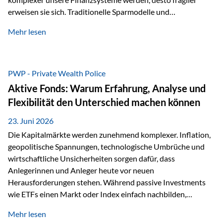
erweisen sie sich. Traditionelle Sparmodelle und
papierbasierte Anlagen, die über Jahrzehnte als
Mehr lesen
unumstößlich galten, versagen angesichts der expansiven
Geldpolitik der Zentralbanken. In diesem Umfeld stellt die
Rückbesinnung auf ein Jahrtausende altes Edelmetall keine
Nostalgie dar, sondern ist die modernste und strategisch
PWP - Private Wealth Police
klügste Antwort auf globale Instabilität. Physische Werte
Aktive Fonds: Warum Erfahrung, Analyse und
und der richtige Rechtsstandort sind heute keine bloße
Flexibilität den Unterschied machen können
Option mehr, sondern eine strategische Notwendigkeit. 1.
Der massive Aufwand hinter einem winzigen…
23. Juni 2026
Die Kapitalmärkte werden zunehmend komplexer. Inflation,
geopolitische Spannungen, technologische Umbrüche und
wirtschaftliche Unsicherheiten sorgen dafür, dass
Anlegerinnen und Anleger heute vor neuen
Herausforderungen stehen. Während passive Investments
wie ETFs einen Markt oder Index einfach nachbilden,
verfolgen aktiv gemanagte Fonds einen anderen Ansatz: Sie
Mehr lesen
setzen auf die Expertise erfahrener Fondsmanager, die