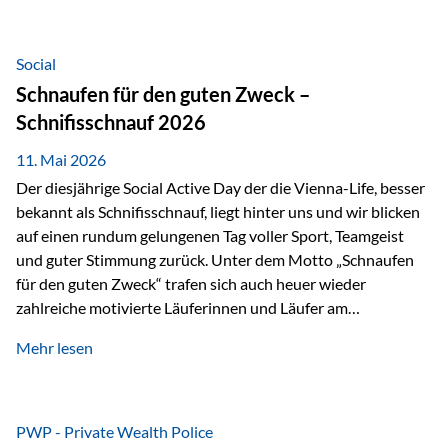
tatsächliche wirtschaftliche Entwicklung von Unternehmen
über viele Jahre hinweg. Als Teil der Produktauswahl
innerhalb der Private Wealth Police der Vienna-Life steht
Social
der Oculus Value Capital Fund für einen langfristig
Schnaufen für den guten Zweck –
orientierten Value-Investing-Ansatz mit Fokus auf
Schnifisschnauf 2026
fundamentale Unternehmensanalyse und nachhaltige
Wertentwicklung. Der Investmentansatz: Value Investing
11. Mai 2026
mit Weitblick Im Zentrum steht ein…
Der diesjährige Social Active Day der die Vienna-Life, besser
bekannt als Schnifisschnauf, liegt hinter uns und wir blicken
auf einen rundum gelungenen Tag voller Sport, Teamgeist
und guter Stimmung zurück. Unter dem Motto „Schnaufen
für den guten Zweck“ trafen sich auch heuer wieder
zahlreiche motivierte Läuferinnen und Läufer am
Dünserberg in Schnifis, um gemeinsam sportliche
Mehr lesen
Höchstleistungen für einen guten Zweck zu erbringen. Mit
grosser Freude dürfen wir verkünden, dass dabei
beeindruckende 14.000 Euro zugunsten des Schulheims
Mäder gesammelt werden konnten. Die anspruchsvolle
PWP - Private Wealth Police