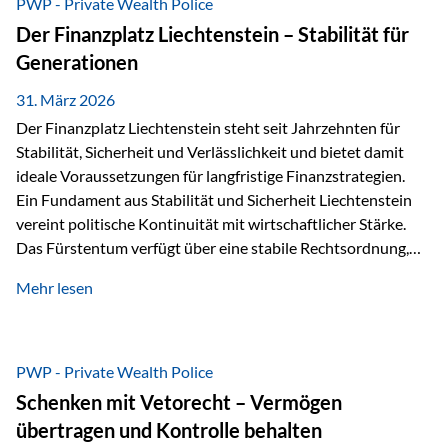
PWP - Private Wealth Police
heißt das:Diese Gelder gehören im Konkursfall nicht zur
Der Finanzplatz Liechtenstein – Stabilität für
allgemeinen Konkursmasse, sondern werden ausschließlich
Generationen
zur Erfüllung…
31. März 2026
Der Finanzplatz Liechtenstein steht seit Jahrzehnten für
Stabilität, Sicherheit und Verlässlichkeit und bietet damit
ideale Voraussetzungen für langfristige Finanzstrategien.
Ein Fundament aus Stabilität und Sicherheit Liechtenstein
vereint politische Kontinuität mit wirtschaftlicher Stärke.
Das Fürstentum verfügt über eine stabile Rechtsordnung,
die auf einer parlamentarischen Demokratie mit
Mehr lesen
monarchischen Elementen basiert. Diese Struktur schafft
nicht nur politische Stabilität, sondern auch eine
außergewöhnlich hohe Planungssicherheit für Investoren
und Unternehmen. Ein wesentliches Merkmal ist die
PWP - Private Wealth Police
Staatsfinanzierung: Liechtenstein weist keine
Schenken mit Vetorecht – Vermögen
Staatsschulden auf, und der Schutz der wirtschaftlichen
übertragen und Kontrolle behalten
Interessen der Bevölkerung ist in der Verfassung verankert.