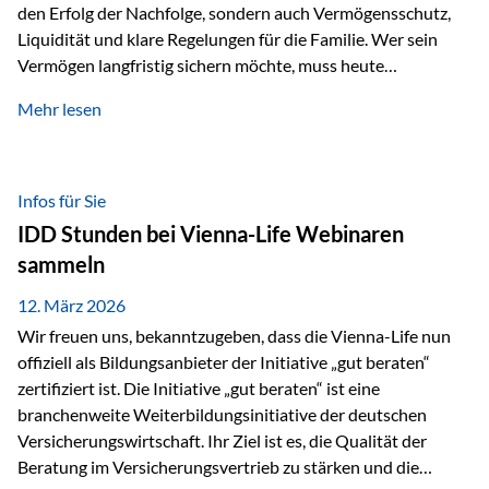
den Erfolg der Nachfolge, sondern auch Vermögensschutz,
Liquidität und klare Regelungen für die Familie. Wer sein
Vermögen langfristig sichern möchte, muss heute
international denken. Und genau hier setzt das Buch
Mehr lesen
„Erfolgsformel Liechtenstein“, herausgegeben und verfasst
von Rolf Klein, an – ein praxisnahes Nachschlagewerk, das
Vermögensnachfolge, Vermögensmanagement und
Vermögensschutz strategisch miteinander verbindet.
Infos für Sie
Warum klassische Nachfolgeplanung oft scheitert Viele
IDD Stunden bei Vienna-Life Webinaren
Vermögen werden erst im Todesfall übertragen. Das kann zu
sammeln
Problemen führen: Hohe Erbschaftsteuern Streitigkeiten
zwischen Erben Liquiditätsprobleme bei Immobilien…
12. März 2026
Wir freuen uns, bekanntzugeben, dass die Vienna-Life nun
offiziell als Bildungsanbieter der Initiative „gut beraten“
zertifiziert ist. Die Initiative „gut beraten“ ist eine
branchenweite Weiterbildungsinitiative der deutschen
Versicherungswirtschaft. Ihr Ziel ist es, die Qualität der
Beratung im Versicherungsvertrieb zu stärken und die