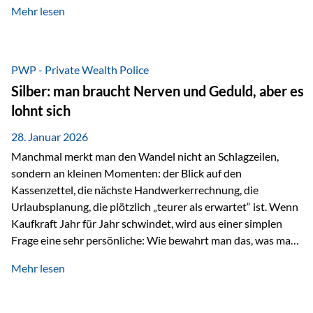
Mehr lesen
starken Anstiegen. Diese verändern jedoch nicht die
langfristige Funktion von Gold als Sachwert und
Diversifikationsinstrument. In einem Umfeld, das weiterhin
von geopolitischen Spannungen, einer stark ausgeweiteten
PWP - Private Wealth Police
Geldmenge sowie strukturellen Verschiebungen an den
Silber: man braucht Nerven und Geduld, aber es
Kapitalmärkten geprägt ist, bleibt Gold ein bewährter Anker.
lohnt sich
Nicht, weil…
28. Januar 2026
Manchmal merkt man den Wandel nicht an Schlagzeilen,
sondern an kleinen Momenten: der Blick auf den
Kassenzettel, die nächste Handwerkerrechnung, die
Urlaubsplanung, die plötzlich „teurer als erwartet“ ist. Wenn
Kaufkraft Jahr für Jahr schwindet, wird aus einer simplen
Frage eine sehr persönliche: Wie bewahrt man das, was man
sich aufgebaut hat? Genau dann wird es Zeit, sich
Mehr lesen
Sachwerten mit einer Investition in Sachwerte zu
beschäftigen; Nicht als Mode, sondern als Prinzip: Vermögen
soll nicht nur wachsen, sondern auch Substanz behalten –