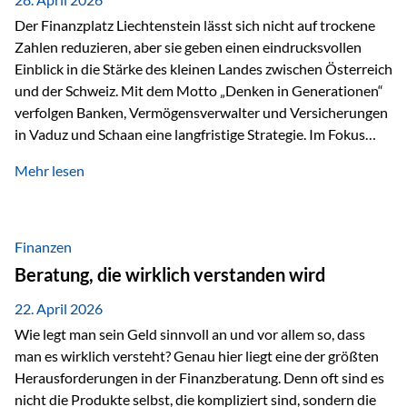
Der Finanzplatz Liechtenstein lässt sich nicht auf trockene
Zahlen reduzieren, aber sie geben einen eindrucksvollen
Einblick in die Stärke des kleinen Landes zwischen Österreich
und der Schweiz. Mit dem Motto „Denken in Generationen“
verfolgen Banken, Vermögensverwalter und Versicherungen
in Vaduz und Schaan eine langfristige Strategie. Im Fokus
stehen dabei vor allem: Qualität Stabilität internationaler
Mehr lesen
Marktzugang Liechtenstein hat sich in den letzten Jahren zu
einem wichtigen Drehpunkt für grenzüberschreitende
Finanzdienstleistungen entwickelt – und die aktuellsten
verfügbaren Kennzahlen (Stand Ende 2024, veröffentlicht
Finanzen
2025/2026)…
Beratung, die wirklich verstanden wird
22. April 2026
Wie legt man sein Geld sinnvoll an und vor allem so, dass
man es wirklich versteht? Genau hier liegt eine der größten
Herausforderungen in der Finanzberatung. Denn oft sind es
nicht die Produkte selbst, die kompliziert sind, sondern die