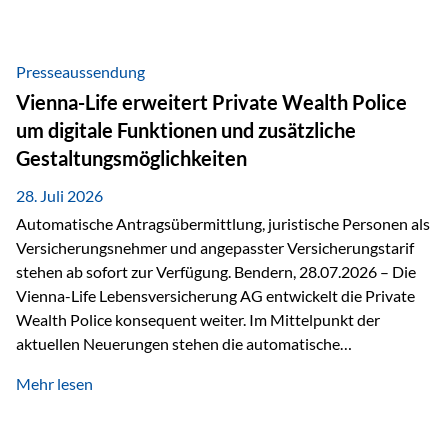
Beratung Digitale Prozesse und künstliche Intelligenz sind
längst Teil des Versicherungsalltags. Sie erleichtern
administrative Aufgaben, beschleunigen Abläufe und
Presseaussendung
schaffen mehr Zeit für das Wesentliche: die persönliche
Vienna-Life erweitert Private Wealth Police
Beratung. Gerade deshalb wird die individuelle Betreuung
um digitale Funktionen und zusätzliche
zum entscheidenden Erfolgsfaktor. Technologie kann
Gestaltungsmöglichkeiten
unterstützen, Vertrauen entsteht jedoch weiterhin im
persönlichen Gespräch. Bei der Vienna-Life reagieren…
28. Juli 2026
Automatische Antragsübermittlung, juristische Personen als
Versicherungsnehmer und angepasster Versicherungstarif
stehen ab sofort zur Verfügung. Bendern, 28.07.2026 – Die
Vienna-Life Lebensversicherung AG entwickelt die Private
Wealth Police konsequent weiter. Im Mittelpunkt der
aktuellen Neuerungen stehen die automatische
Antragsübermittlung, die Möglichkeit, juristische Personen
Mehr lesen
als Versicherungsnehmer einzusetzen, sowie eine
Überarbeitung des zugrundeliegenden Versicherungstarifes.
Durch die automatische Antragsübermittlung wird die