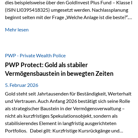
dies beispielsweise über den GoldInvest Plus Fund – Klasse I
(ISIN LI0395418325) umgesetzt werden. Nachlassplanung
beginnt selten mit der Frage „Welche Anlage ist die beste?“.
In der Praxis geht es zuerst um ganz andere Themen:Wer soll
Mehr lesen
was bekommen – wann – und in welcher Struktur?Und vor
allem: Wie lassen sich Streit, Liquiditätsengpässe oder
Notverkäufe vermeiden, wenn ein Todesfall eintritt? Gerade
bei größeren Vermögen ist das entscheidend.
PWP - Private Wealth Police
PWP Protect: Gold als stabiler
Vermögensbaustein in bewegten Zeiten
5. Februar 2026
Gold steht seit Jahrtausenden für Beständigkeit, Werterhalt
und Vertrauen. Auch Anfang 2026 bestätigt sich seine Rolle
als strategischer Baustein in der Vermögensverwaltung –
nicht als kurzfristiges Spekulationsobjekt, sondern als
stabilisierendes Element in langfristig ausgerichteten
Portfolios. Dabei gilt: Kurzfristige Kursrückgänge und
Schwankungen sind jederzeit möglich – insbesondere nach