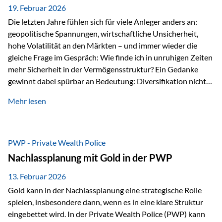
19. Februar 2026
Die letzten Jahre fühlen sich für viele Anleger anders an:
geopolitische Spannungen, wirtschaftliche Unsicherheit,
hohe Volatilität an den Märkten – und immer wieder die
gleiche Frage im Gespräch: Wie finde ich in unruhigen Zeiten
mehr Sicherheit in der Vermögensstruktur? Ein Gedanke
gewinnt dabei spürbar an Bedeutung: Diversifikation nicht
nur über Anlageklassen, sondern auch über Jurisdiktionen.
Mehr lesen
Wer Vermögen ausschließlich in einem Rechtsraum
organisiert, ist auch von dessen Rahmenbedingungen
besonders abhängig. Genau hier kann das Fürstentum
Liechtenstein eine Rolle spielen: außerhalb der EU, ohne
PWP - Private Wealth Police
Euro, mit einem eigenständigen Rechts- und Finanzplatz.
Nachlassplanung mit Gold in der PWP
Und genau an dieser Stelle setzt der 3-Zellenschutz an –…
13. Februar 2026
Gold kann in der Nachlassplanung eine strategische Rolle
spielen, insbesondere dann, wenn es in eine klare Struktur
eingebettet wird. In der Private Wealth Police (PWP) kann