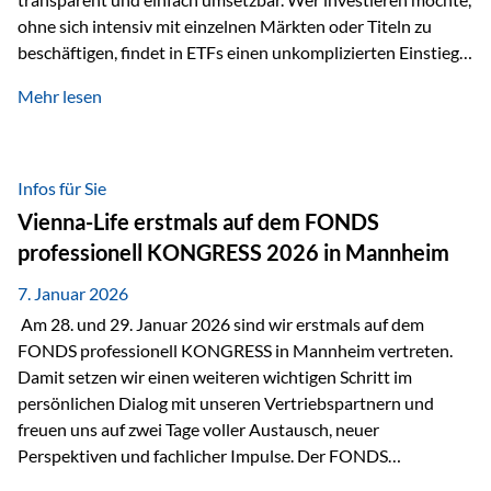
ohne sich intensiv mit einzelnen Märkten oder Titeln zu
beschäftigen, findet in ETFs einen unkomplizierten Einstieg
in den Kapitalmarkt. Aktiv gemanagte Fonds hingegen
Mehr lesen
werden häufig kritisch betrachtet. Sie gelten als teurer,
komplexer und weniger zeitgemäß. Doch greift diese
Einschätzung wirklich zu kurz? Ein differenzierter Blick zeigt:
Beide Ansätze haben ihre Berechtigung und ihre Stärken
Infos für Sie
entfalten sie oft gerade in Kombination. ETFs: Effizient, breit
Vienna-Life erstmals auf dem FONDS
gestreut und klar strukturiert…
professionell KONGRESS 2026 in Mannheim
7. Januar 2026
Am 28. und 29. Januar 2026 sind wir erstmals auf dem
FONDS professionell KONGRESS in Mannheim vertreten.
Damit setzen wir einen weiteren wichtigen Schritt im
persönlichen Dialog mit unseren Vertriebspartnern und
freuen uns auf zwei Tage voller Austausch, neuer
Perspektiven und fachlicher Impulse. Der FONDS
professionell KONGRESS zählt zu den wichtigsten