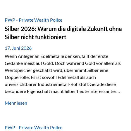
Chancen identifizieren, Risiken bewerten und Portfolios
gezielt steuern. Gerade in einem Umfeld, das von schnellen
Veränderungen geprägt ist, kann diese aktive
PWP - Private Wealth Police
Herangehensweise einen entscheidenden Mehrwert bieten.
Silber 2026: Warum die digitale Zukunft ohne
Was zeichnet aktive Fonds aus? Aktive Fonds verfolgen das
Silber nicht funktioniert
Ziel, nicht nur einen Markt abzubilden, sondern gezielt
Anlageentscheidungen zu treffen. Fondsmanager
17. Juni 2026
analysieren Unternehmen,…
Wenn Anleger an Edelmetalle denken, fällt der erste
Gedanke meist auf Gold. Doch während Gold vor allem als
Wertspeicher geschätzt wird, übernimmt Silber eine
Doppelrolle: Es ist sowohl Edelmetall als auch
unverzichtbarer Industriemetall-Rohstoff. Gerade diese
besondere Eigenschaft macht Silber heute interessanter
denn je. Denn die Welt wird nicht nur digitaler, sondern auch
Mehr lesen
elektrischer – und genau dort spielt Silber eine
entscheidende Rolle. Silber – das Metall der modernen
Wirtschaft Silber verfügt über die höchste elektrische
Leitfähigkeit aller Metalle. Diese Eigenschaft macht es für
PWP - Private Wealth Police