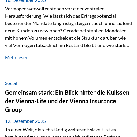
Vermögensverwalter stehen vor einer zentralen
Herausforderung: Wie lässt sich das Ertragspotenzial
bestehender Mandate langfristig steigern, auch ohne laufend
neue Kunden zu gewinnen? Gerade bei stabilen Mandaten
mit hohem Volumen entscheidet die Struktur darüber, wie
viel Vermögen tatsächlich im Bestand bleibt und wie stark
sich das Verwaltungsentgelt über die Jahre entwickelt. Ein
Mehr lesen
Beispiel verdeutlicht diese Wirkung besonders deutlich.
Wird ein Vermögen von 25 Millionen Euro über einen
Zeitraum von 20 Jahren verwaltet, ohne dass neue Kunden
hinzukommen, spielt nicht nur die Rendite eine Rolle. Auch
Social
steuerliche Effekte haben einen erheblichen Einfluss auf…
Gemeinsam stark: Ein Blick hinter die Kulissen
der Vienna-Life und der Vienna Insurance
Group
12. Dezember 2025
In einer Welt, die sich ständig weiterentwickelt, ist es
beruhigend zu wissen, dass man sich auf starke Partner