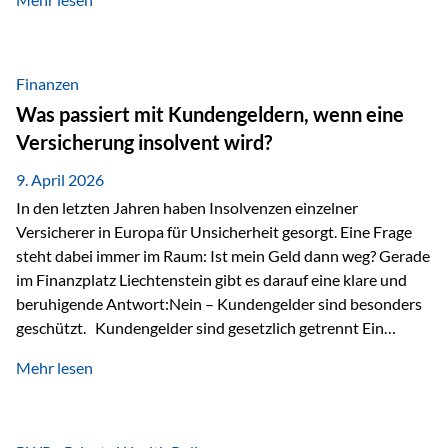
Modernes Value Investing als Grundlage Der
Investmentansatz von Estably basiert auf der
Weiterentwicklung des klassischen Value Investing. Im
Fokus stehen Unternehmen, deren Börsenkurs unter ihrem
Finanzen
inneren Wert liegt. Neben klassischen
Was passiert mit Kundengeldern, wenn eine
Bewertungskennzahlen werden auch qualitative Faktoren
Versicherung insolvent wird?
wie Geschäftsmodell, Wettbewerbsvorteile und
Managementqualität…
9. April 2026
In den letzten Jahren haben Insolvenzen einzelner
Versicherer in Europa für Unsicherheit gesorgt. Eine Frage
steht dabei immer im Raum: Ist mein Geld dann weg? Gerade
im Finanzplatz Liechtenstein gibt es darauf eine klare und
beruhigende Antwort:Nein – Kundengelder sind besonders
geschützt. Kundengelder sind gesetzlich getrennt Ein
zentraler Schutzmechanismus in Liechtenstein ist die
Mehr lesen
sogenannte Sondermasse. Das bedeutet:Die
Vermögenswerte, die zur Deckung der
Versicherungsverpflichtungen dienen, werden rechtlich vom
Vermögen der Versicherungsgesellschaft getrennt. Konkret