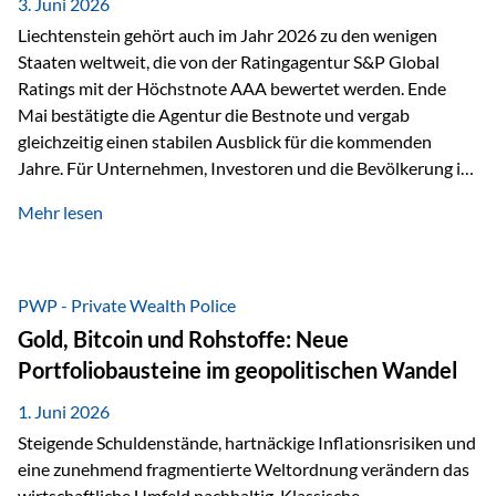
unseres Weges und unseres Anspruchs,…
3. Juni 2026
Liechtenstein gehört auch im Jahr 2026 zu den wenigen
Staaten weltweit, die von der Ratingagentur S&P Global
Ratings mit der Höchstnote AAA bewertet werden. Ende
Mai bestätigte die Agentur die Bestnote und vergab
gleichzeitig einen stabilen Ausblick für die kommenden
Jahre. Für Unternehmen, Investoren und die Bevölkerung ist
diese Einstufung ein wichtiges Signal. Sie unterstreicht die
Mehr lesen
finanzielle Stabilität des Landes sowie das Vertrauen
internationaler Märkte in den Wirtschafts- und
Finanzstandort Liechtenstein. Starker Wirtschaftsstandort
trotz Herausforderungen Die weltwirtschaftlichen
PWP - Private Wealth Police
Rahmenbedingungen bleiben anspruchsvoll. Geopolitische
Gold, Bitcoin und Rohstoffe: Neue
Unsicherheiten, eine verhaltene Investitionstätigkeit und
Portfoliobausteine im geopolitischen Wandel
eine schwächere Nachfrage in wichtigen Exportmärkten
beeinflussen auch die liechtensteinische Wirtschaft.
1. Juni 2026
Dennoch sieht…
Steigende Schuldenstände, hartnäckige Inflationsrisiken und
eine zunehmend fragmentierte Weltordnung verändern das
wirtschaftliche Umfeld nachhaltig. Klassische