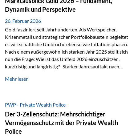
Marktausblick Gold 2026 – Fundament,
nicht ausreichen Traditionelle Nachlassregelungen stoßen
Dynamik und Perspektive
oft…
26. Februar 2026
Gold fasziniert seit Jahrhunderten. Als Wertspeicher,
Krisenmetall und strategischer Portfoliobaustein begleitet
es wirtschaftliche Umbrüche ebenso wie Inflationsphasen.
Nach einem außergewöhnlich starken Jahr 2025 stellt sich
nun die Frage: Wie ist das Umfeld 2026 einzuschätzen,
kurzfristig und langfristig? Starker Jahresauftakt nach
außergewöhnlichem Vorjahr Gold ist mit deutlicher
Mehr lesen
Dynamik in das Jahr 2026 gestartet. Zwischen dem
01.01.2026 und dem 31.01.2026 das Edelmetall: +12,8 % in
USD +11,7 % in EUR Durchschnitt über alle betrachteten
Währungen: +11,5 % Bereits 2025 war ein außergewöhnlich
PWP - Private Wealth Police
starkes Jahr: +64,4 % in USD Durchschnitt über alle
Der 3-Zellenschutz: Mehrschichtiger
Währungen: +56,6 % Langfristig zeigt sich ebenfalls ein
Vermögensschutz mit der Private Wealth
solides…
Police