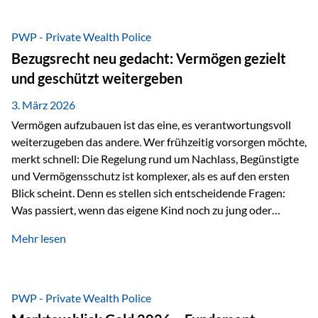
Das Problem: Laufende Besteuerung im Depot Im
Privatdepot fallen an: Abgeltungssteuer Fondsbesteuerung
PWP - Private Wealth Police
(Vorabpauschale, Teilfreistellung) Kein steuerlicher Abzug
Bezugsrecht neu gedacht: Vermögen gezielt
der Vermögensverwaltungs-Gebühren /
und geschützt weitergeben
Depotbankgebühren Jährliches Steuerreporting erforderlich
Zinsen, Dividenden und Kursgewinne werden laufend
3. März 2026
besteuert.
Vermögen aufzubauen ist das eine, es verantwortungsvoll
weiterzugeben das andere. Wer frühzeitig vorsorgen möchte,
merkt schnell: Die Regelung rund um Nachlass, Begünstigte
und Vermögensschutz ist komplexer, als es auf den ersten
Blick scheint. Denn es stellen sich entscheidende Fragen:
Was passiert, wenn das eigene Kind noch zu jung oder
unerfahren ist, um eine größere Summe sinnvoll zu
Mehr lesen
verwalten? Wie kann verhindert werden, dass Ex-Partner,
Gläubiger oder andere Dritte Zugriff auf das Vermögen
erhalten? Und wie lässt sich Vermögen klar und
unbürokratisch übertragen, ohne ausschließlich auf ein
PWP - Private Wealth Police
Testament angewiesen zu sein? Wenn klassische Lösungen