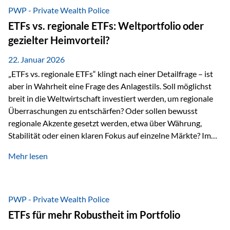
gerade dann, wenn Märkte nervös werden,…
PWP - Private Wealth Police
ETFs vs. regionale ETFs: Weltportfolio oder
gezielter Heimvorteil?
22. Januar 2026
„ETFs vs. regionale ETFs“ klingt nach einer Detailfrage – ist
aber in Wahrheit eine Frage des Anlagestils. Soll möglichst
breit in die Weltwirtschaft investiert werden, um regionale
Überraschungen zu entschärfen? Oder sollen bewusst
regionale Akzente gesetzt werden, etwa über Währung,
Stabilität oder einen klaren Fokus auf einzelne Märkte? Im
Rahmen der fondsgebundenen Lebensversicherung Private
Mehr lesen
Wealth Police der Vienna-Life lassen sich beide Ansätze
kombinieren. Der „Schutz“ im Portfolio entsteht dabei nicht
als Garantie, sondern als Zusammenspiel aus
Risikostreuung, Inflationsrobustheit und Stabilisierung. 1)
PWP - Private Wealth Police
Die Philosophiefrage: breit oder bewusst? Global investieren
ETFs für mehr Robustheit im Portfolio
bedeutet: Das Portfolio bildet die Weltmärkte möglichst