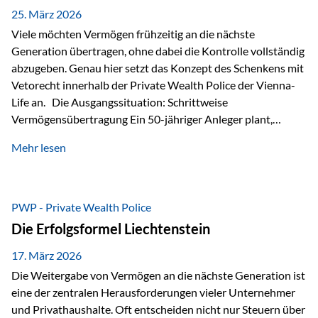
Besonders hervorzuheben ist hierbei Artikel 14 der
25. März 2026
liechtensteinischen Verfassung. Darin…
Viele möchten Vermögen frühzeitig an die nächste
Generation übertragen, ohne dabei die Kontrolle vollständig
abzugeben. Genau hier setzt das Konzept des Schenkens mit
Vetorecht innerhalb der Private Wealth Police der Vienna-
Life an. Die Ausgangssituation: Schrittweise
Vermögensübertragung Ein 50-jähriger Anleger plant,
seinem Kind Vermögen zu übertragen. Dabei soll nicht nur
Mehr lesen
der steuerliche Freibetrag optimal genutzt werden, sondern
auch sichergestellt sein, dass mit dem verschenken Geld
verantwortungsvoll umgegangen wird. Das Ziel:Eine
strukturierte, langfristige Vermögensübertragung, ohne die
PWP - Private Wealth Police
Kontrolle vollständig aus der Hand zu geben. Die Lösung:
Die Erfolgsformel Liechtenstein
Abschmelzung mit Vetorecht Die Umsetzung erfolgt über die
Private Wealth Police…
17. März 2026
Die Weitergabe von Vermögen an die nächste Generation ist
eine der zentralen Herausforderungen vieler Unternehmer
und Privathaushalte. Oft entscheiden nicht nur Steuern über