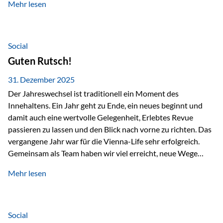
Mehr lesen
Branchentreffen für Finanz- und Versicherungsprofis im
deutschsprachigen Raum. Für uns bietet die Veranstaltung
die ideale Plattform, um aktuelle Themen rund um Vorsorge,
Vermögensstrukturierung und Nachfolgeplanung
Social
gemeinsam zu diskutieren. Persönlich für Sie vor Ort An
Guten Rutsch!
beiden Kongresstagen stehen Ihnen Maximilian
Fichtenbauer, Dirk…
31. Dezember 2025
Der Jahreswechsel ist traditionell ein Moment des
Innehaltens. Ein Jahr geht zu Ende, ein neues beginnt und
damit auch eine wertvolle Gelegenheit, Erlebtes Revue
passieren zu lassen und den Blick nach vorne zu richten. Das
vergangene Jahr war für die Vienna-Life sehr erfolgreich.
Gemeinsam als Team haben wir viel erreicht, neue Wege
beschritten und besondere Momente erlebt.
Mehr lesen
Veranstaltungen wie der Schnifisschnauf, aber auch unsere
Teamevents, vom Minigolf bis zur Weihnachtsfeier, haben
den Zusammenhalt gestärkt und gezeigt, wie wichtig ein
starkes Miteinander ist. Neben diesen gemeinsamen
Social