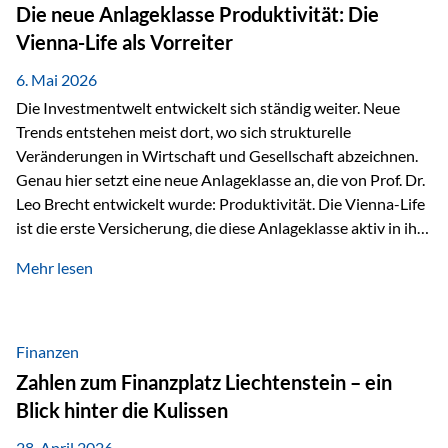
Strecke mit rund 4,8 Kilometern und 680 Höhenmetern
Die neue Anlageklasse Produktivität: Die
stellte die Teilnehmerinnen und Teilnehmer vor eine
Vienna-Life als Vorreiter
sportliche Herausforderung. Doch…
6. Mai 2026
Die Investmentwelt entwickelt sich ständig weiter. Neue
Trends entstehen meist dort, wo sich strukturelle
Veränderungen in Wirtschaft und Gesellschaft abzeichnen.
Genau hier setzt eine neue Anlageklasse an, die von Prof. Dr.
Leo Brecht entwickelt wurde: Produktivität. Die Vienna-Life
ist die erste Versicherung, die diese Anlageklasse aktiv in ihre
Lösung integriert und positioniert sich damit bewusst als
Mehr lesen
Vorreiter. Warum auf das Thema Produktivität setzen? Die
globalen Herausforderungen der Zeit, wie Inflation,
demografischer Wandel oder sinkendes
Wirtschaftswachstum, verändern die Spielregeln für
Finanzen
Investoren. Produktivität adressiert genau diese
Zahlen zum Finanzplatz Liechtenstein – ein
Herausforderungen, da wirtschaftliches Wachstum
Blick hinter die Kulissen
langfristig durch Produktivitätssteigerung entsteht, also
durch die Fähigkeit von Unternehmen, mehr…
28. April 2026