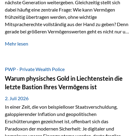
nächste Generation weitergeben. Gleichzeitig stellt sich
dabei häufig eine zentrale Frage: Wie kann Vermögen
frühzeitig übertragen werden, ohne wichtige
Mitspracherechte vollständig aus der Hand zu geben? Denn
gerade bei größeren Vermögenswerten geht es nicht nur um
die Frage der Übertragung. Es geht auch darum,
Mehr lesen
sicherzustellen, dass das Vermögen langfristig erhalten
bleibt und entsprechend der ursprünglichen Planung
verwendet wird. Ein Beispiel aus der Praxis Stellen Sie sich
folgende Situation vor: Ein Vater schenkt seiner Tochter
PWP - Private Wealth Police
einen Teil seines Vermögens. Einige Jahre später möchte die
Warum physisches Gold in Liechtenstein die
Tochter das Geld kurzfristig verwenden, um…
letzte Bastion Ihres Vermögens ist
2. Juli 2026
In einer Zeit, die von beispielloser Staatsverschuldung,
galoppierender Inflation und geopolitischen
Erschütterungen gezeichnet ist, offenbart sich das
Paradoxon der modernen Sicherheit: Je digitaler und
komplexer unsere Finanzsysteme werden, desto fragiler