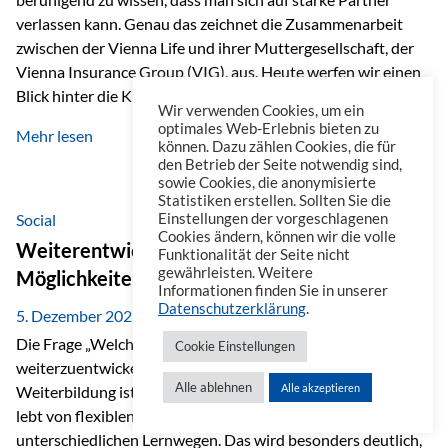
verlassen kann. Genau das zeichnet die Zusammenarbeit
zwischen der Vienna Life und ihrer Muttergesellschaft, der
Vienna Insurance Group (VIG), aus. Heute werfen wir einen
Blick hinter die Kulissen auf eine Unternehmensgruppe mit
Wir verwenden Cookies, um ein
beeindruckender Geschichte, gewachsenem Know-how und
optimales Web-Erlebnis bieten zu
Mehr lesen
einem stabilen Fundament. Ein starkes Netzwerk in ganz
können. Dazu zählen Cookies, die für
den Betrieb der Seite notwendig sind,
Europa Die Vienna Insurance Group ist die führende
sowie Cookies, die anonymisierte
Versicherungsgruppe in Zentral- und Osteuropa. Mit über
Statistiken erstellen. Sollten Sie die
50 Versicherungsgesellschaften in insgesamt 30 Ländern
Social
Einstellungen der vorgeschlagenen
Cookies ändern, können wir die volle
verbindet sie regionale Stärke mit internationaler
Weiterentwicklung im Berufsalltag: Welche
Funktionalität der Seite nicht
Kompetenz.
gewährleisten. Weitere
Möglichkeiten es gibt
Informationen finden Sie in unserer
Datenschutzerklärung
.
5. Dezember 2025
Die Frage „Welche Möglichkeiten gibt es, sich
Cookie Einstellungen
weiterzuentwickeln?“ lässt sich heute vielseitig beantworten.
Alle ablehnen
Alle akzeptieren
Weiterbildung ist längst kein starrer Prozess mehr, sondern
lebt von flexiblen Formaten, individuellen Bedürfnissen und
unterschiedlichen Lernwegen. Das wird besonders deutlich,