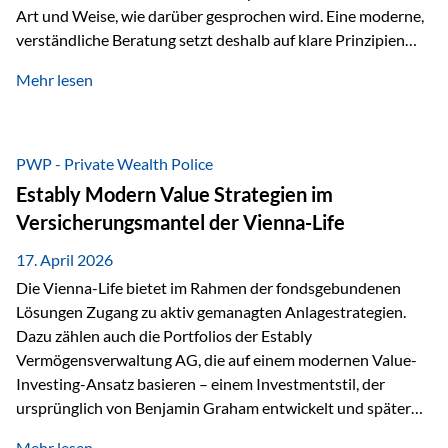
Art und Weise, wie darüber gesprochen wird. Eine moderne,
verständliche Beratung setzt deshalb auf klare Prinzipien
statt auf komplizierte Prognosen. Im Mittelpunkt stehen
Mehr lesen
fünf zentrale Faktoren: eine saubere Struktur, breite
Risikostreuung, Kosteneffizienz, steuerliche Optimierung
und ein wissenschaftlich fundierter Ansatz. Impulse zu
diesem Thema liefern unter anderem die praxisnahen
PWP - Private Wealth Police
Ansätze von Finanzexperte Klaus Rost, der seit vielen Jahren
Estably Modern Value Strategien im
für eine verständliche und…
Versicherungsmantel der Vienna-Life
17. April 2026
Die Vienna-Life bietet im Rahmen der fondsgebundenen
Lösungen Zugang zu aktiv gemanagten Anlagestrategien.
Dazu zählen auch die Portfolios der Estably
Vermögensverwaltung AG, die auf einem modernen Value-
Investing-Ansatz basieren – einem Investmentstil, der
ursprünglich von Benjamin Graham entwickelt und später
durch Investoren wie Warren Buffett weiter geprägt wurde.
Mehr lesen