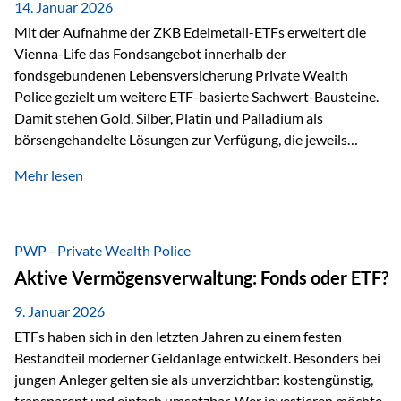
breit ab, ohne die…
14. Januar 2026
Mit der Aufnahme der ZKB Edelmetall-ETFs erweitert die
Vienna-Life das Fondsangebot innerhalb der
fondsgebundenen Lebensversicherung Private Wealth
Police gezielt um weitere ETF-basierte Sachwert-Bausteine.
Damit stehen Gold, Silber, Platin und Palladium als
börsengehandelte Lösungen zur Verfügung, die jeweils
physisch hinterlegte Edelmetalle abbilden. Der Fokus liegt
Mehr lesen
dabei nicht auf einzelnen Marktmeinungen, sondern auf
einer systematischen Portfoliologik: ETFs dienen als
transparente, effiziente Bausteine für Risikostreuung,
Inflationsrobustheit und Stabilisierung – eingebettet in eine
PWP - Private Wealth Police
liechtensteinische Versicherungsstruktur. Die
Aktive Vermögensverwaltung: Fonds oder ETF?
Sicherheitsarchitektur: Liechtenstein als Strukturprinzip Die
Private Wealth Police positioniert sich mit einer dreistufigen
9. Januar 2026
Sicherheitsarchitektur, die auf mehreren Ebenen ansetzt:
ETFs haben sich in den letzten Jahren zu einem festen
Stufe 1: Versicherer-Ebene • Versicherung mit…
Bestandteil moderner Geldanlage entwickelt. Besonders bei
jungen Anleger gelten sie als unverzichtbar: kostengünstig,
transparent und einfach umsetzbar. Wer investieren möchte,