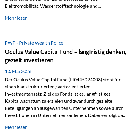
Elektromobilität, Wasserstofftechnologie und
Digitalisierung. Dadurch verbinden sie zwei wichtige
Mehr lesen
Faktoren für Investoren – begrenztes Angebot und
steigende industrielle Nachfrage. Edelmetalle als
Investment mit Zukunftspotenzial Während Gold oft als
klassischer „Sicherheitsanker“ gilt, bieten Silber, Platin und
PWP - Private Wealth Police
Palladium zusätzlich die Chance, von technologischen
Oculus Value Capital Fund – langfristig denken,
Entwicklungen zu profitieren. Die Nachfrage entsteht nicht
gezielt investieren
nur durch Anleger, sondern vor allem durch die Industrie.
Gerade in…
13. Mai 2026
Der Oculus Value Capital Fund (LI0445024008) steht für
einen klar strukturierten, wertorientierten
Investmentansatz. Ziel des Fonds ist es, langfristiges
Kapitalwachstum zu erzielen und zwar durch gezielte
Beteiligungen an ausgewählten Unternehmen sowie durch
Investitionen in Unternehmensanleihen. Dabei verfolgt das
Fondsmanagement eine klare Philosophie: Nicht kurzfristige
Mehr lesen
Marktbewegungen stehen im Fokus, sondern die