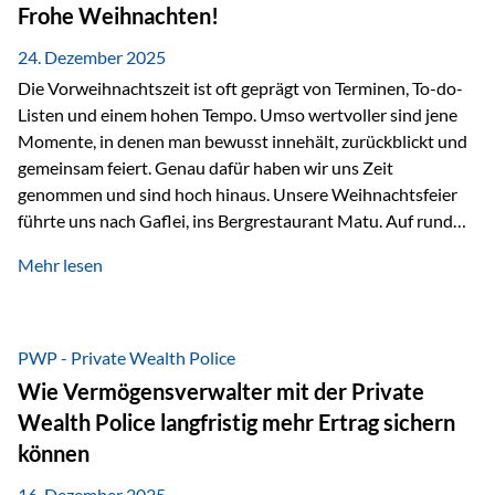
Erlebnissen konnten wir…
Frohe Weihnachten!
24. Dezember 2025
Die Vorweihnachtszeit ist oft geprägt von Terminen, To-do-
Listen und einem hohen Tempo. Umso wertvoller sind jene
Momente, in denen man bewusst innehält, zurückblickt und
gemeinsam feiert. Genau dafür haben wir uns Zeit
genommen und sind hoch hinaus. Unsere Weihnachtsfeier
führte uns nach Gaflei, ins Bergrestaurant Matu. Auf rund
1.500 Metern über dem Rheintal erwartete uns nicht nur ein
Mehr lesen
beeindruckendes Panorama, sondern auch etwas, das im
Alltag oft zu kurz kommt: Ruhe, Klarheit und echter
Weitblick, im wahrsten Sinne des Wortes. Inmitten
verschneiter Landschaft, bei feinem Essen, guter Musik und
PWP - Private Wealth Police
einer entspannten…
Wie Vermögensverwalter mit der Private
Wealth Police langfristig mehr Ertrag sichern
können
16. Dezember 2025