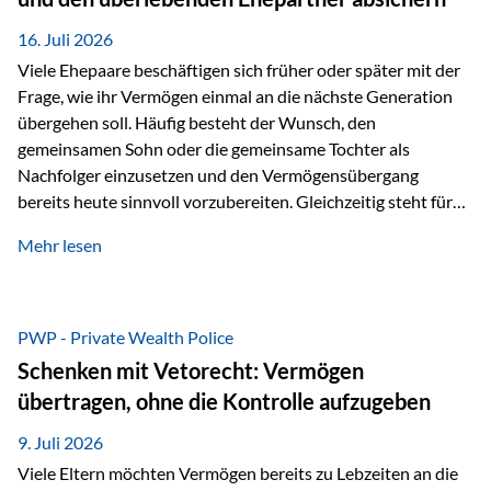
Kindern, sondern langfristig auch den Enkeln zukommen zu…
16. Juli 2026
Viele Ehepaare beschäftigen sich früher oder später mit der
Frage, wie ihr Vermögen einmal an die nächste Generation
übergehen soll. Häufig besteht der Wunsch, den
gemeinsamen Sohn oder die gemeinsame Tochter als
Nachfolger einzusetzen und den Vermögensübergang
bereits heute sinnvoll vorzubereiten. Gleichzeitig steht für
viele Ehepaare ein weiterer Aspekt im Mittelpunkt: Was
Mehr lesen
passiert, wenn einer der beiden verstirbt? Der überlebende
Ehepartner soll auch dann weiterhin finanziell unabhängig
bleiben und uneingeschränkt über das gemeinsame
Vermögen verfügen können. Genau für diese
PWP - Private Wealth Police
Ausgangssituation bietet die Private Wealth Police der
Schenken mit Vetorecht: Vermögen
Vienna-Life eine durchdachte Gestaltungsmöglichkeit. Die
übertragen, ohne die Kontrolle aufzugeben
Ausgangssituation Stellen Sie sich folgendes Beispiel vor:
Ein…
9. Juli 2026
Viele Eltern möchten Vermögen bereits zu Lebzeiten an die