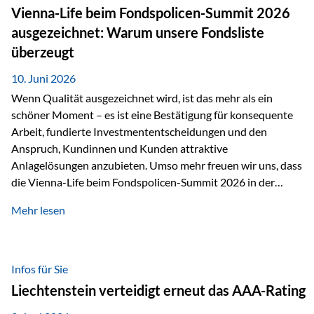
zahlreiche Zukunftstechnologien praktisch unverzichtbar.
Vienna-Life beim Fondspolicen-Summit 2026
Silber findet sich unter anderem in: Solarmodulen
ausgezeichnet: Warum unsere Fondsliste
Elektrofahrzeugen Halbleitern Smartphones und Tablets…
überzeugt
10. Juni 2026
Wenn Qualität ausgezeichnet wird, ist das mehr als ein
schöner Moment – es ist eine Bestätigung für konsequente
Arbeit, fundierte Investmententscheidungen und den
Anspruch, Kundinnen und Kunden attraktive
Anlagelösungen anzubieten. Umso mehr freuen wir uns, dass
die Vienna-Life beim Fondspolicen-Summit 2026 in der
Kategorie ETF/Passiv ausgezeichnet wurde. Grundlage
Mehr lesen
dieser Ehrung ist der renommierte Fondspolicenreport der
SAM – Smart Asset Management Service GmbH, bei dem
mehr als 20 Fondspolicen-Anbieter aus Investmentsicht
analysiert und verglichen wurden. Das Ergebnis: Die ETF-
Infos für Sie
Auswahl der Vienna-Life zählt zu den drei besten Angeboten
Liechtenstein verteidigt erneut das AAA-Rating
am Markt. Für uns ist diese Auszeichnung eine Bestätigung