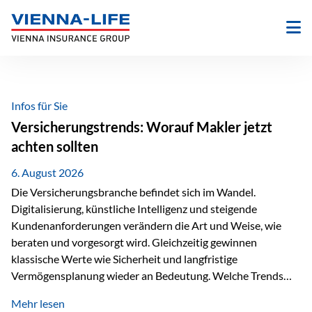
Zum
Inhalt
springen
Infos für Sie
Versicherungstrends: Worauf Makler jetzt
achten sollten
6. August 2026
Die Versicherungsbranche befindet sich im Wandel.
Digitalisierung, künstliche Intelligenz und steigende
Kundenanforderungen verändern die Art und Weise, wie
beraten und vorgesorgt wird. Gleichzeitig gewinnen
klassische Werte wie Sicherheit und langfristige
Vermögensplanung wieder an Bedeutung. Welche Trends
sollten Versicherungsmakler deshalb aktuell besonders im
Mehr lesen
Blick behalten? Digitalisierung und KI verändern die