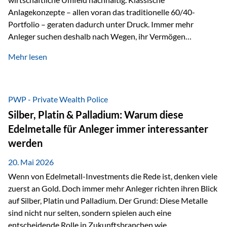
Anlagekonzepte – allen voran das traditionelle 60/40-
Portfolio – geraten dadurch unter Druck. Immer mehr
Anleger suchen deshalb nach Wegen, ihr Vermögen
langfristig gegen Kaufkraftverlust und geopolitische
Mehr lesen
Unsicherheit abzusichern. Genau hier rücken reale und
nicht-inflationierbare Werte wie Gold, Rohstoffe und
digitale Assets wieder in den Fokus. Gold gewinnt seine
monetäre Rolle zurück Gold erlebt derzeit eine
PWP - Private Wealth Police
bemerkenswerte Renaissance als monetärer Wertspeicher.
Silber, Platin & Palladium: Warum diese
Treiber sind Rekordkäufe der Zentralbanken, geopolitische
Edelmetalle für Anleger immer interessanter
Spannungen und ein schleichender Vertrauensverlust in
werden
ungedeckte Papierwährungen. Wie groß dieser
Vertrauensverlust ausfällt, zeigt ein nüchterner
20. Mai 2026
Langfristvergleich: Seit…
Wenn von Edelmetall-Investments die Rede ist, denken viele
zuerst an Gold. Doch immer mehr Anleger richten ihren Blick
auf Silber, Platin und Palladium. Der Grund: Diese Metalle
sind nicht nur selten, sondern spielen auch eine
entscheidende Rolle in Zukunftsbranchen wie