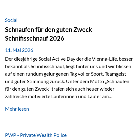
tatsächliche wirtschaftliche Entwicklung von Unternehmen
über viele Jahre hinweg. Als Teil der Produktauswahl
innerhalb der Private Wealth Police der Vienna-Life steht
Social
der Oculus Value Capital Fund für einen langfristig
Schnaufen für den guten Zweck –
orientierten Value-Investing-Ansatz mit Fokus auf
Schnifisschnauf 2026
fundamentale Unternehmensanalyse und nachhaltige
Wertentwicklung. Der Investmentansatz: Value Investing
11. Mai 2026
mit Weitblick Im Zentrum steht ein…
Der diesjährige Social Active Day der die Vienna-Life, besser
bekannt als Schnifisschnauf, liegt hinter uns und wir blicken
auf einen rundum gelungenen Tag voller Sport, Teamgeist
und guter Stimmung zurück. Unter dem Motto „Schnaufen
für den guten Zweck“ trafen sich auch heuer wieder
zahlreiche motivierte Läuferinnen und Läufer am
Dünserberg in Schnifis, um gemeinsam sportliche
Mehr lesen
Höchstleistungen für einen guten Zweck zu erbringen. Mit
grosser Freude dürfen wir verkünden, dass dabei
beeindruckende 14.000 Euro zugunsten des Schulheims
Mäder gesammelt werden konnten. Die anspruchsvolle
PWP - Private Wealth Police