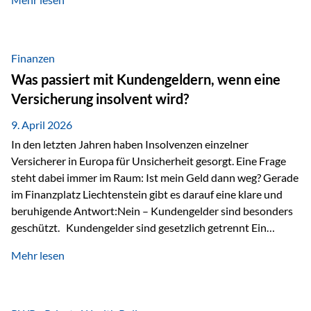
Modernes Value Investing als Grundlage Der
Investmentansatz von Estably basiert auf der
Weiterentwicklung des klassischen Value Investing. Im
Fokus stehen Unternehmen, deren Börsenkurs unter ihrem
Finanzen
inneren Wert liegt. Neben klassischen
Was passiert mit Kundengeldern, wenn eine
Bewertungskennzahlen werden auch qualitative Faktoren
Versicherung insolvent wird?
wie Geschäftsmodell, Wettbewerbsvorteile und
Managementqualität…
9. April 2026
In den letzten Jahren haben Insolvenzen einzelner
Versicherer in Europa für Unsicherheit gesorgt. Eine Frage
steht dabei immer im Raum: Ist mein Geld dann weg? Gerade
im Finanzplatz Liechtenstein gibt es darauf eine klare und
beruhigende Antwort:Nein – Kundengelder sind besonders
geschützt. Kundengelder sind gesetzlich getrennt Ein
zentraler Schutzmechanismus in Liechtenstein ist die
Mehr lesen
sogenannte Sondermasse. Das bedeutet:Die
Vermögenswerte, die zur Deckung der
Versicherungsverpflichtungen dienen, werden rechtlich vom
Vermögen der Versicherungsgesellschaft getrennt. Konkret