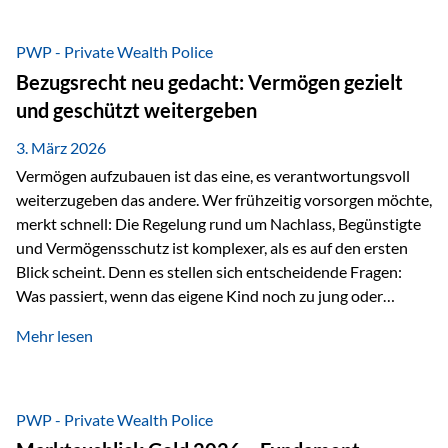
Das Problem: Laufende Besteuerung im Depot Im
Privatdepot fallen an: Abgeltungssteuer Fondsbesteuerung
PWP - Private Wealth Police
(Vorabpauschale, Teilfreistellung) Kein steuerlicher Abzug
Bezugsrecht neu gedacht: Vermögen gezielt
der Vermögensverwaltungs-Gebühren /
und geschützt weitergeben
Depotbankgebühren Jährliches Steuerreporting erforderlich
Zinsen, Dividenden und Kursgewinne werden laufend
3. März 2026
besteuert.
Vermögen aufzubauen ist das eine, es verantwortungsvoll
weiterzugeben das andere. Wer frühzeitig vorsorgen möchte,
merkt schnell: Die Regelung rund um Nachlass, Begünstigte
und Vermögensschutz ist komplexer, als es auf den ersten
Blick scheint. Denn es stellen sich entscheidende Fragen:
Was passiert, wenn das eigene Kind noch zu jung oder
unerfahren ist, um eine größere Summe sinnvoll zu
Mehr lesen
verwalten? Wie kann verhindert werden, dass Ex-Partner,
Gläubiger oder andere Dritte Zugriff auf das Vermögen
erhalten? Und wie lässt sich Vermögen klar und
unbürokratisch übertragen, ohne ausschließlich auf ein
PWP - Private Wealth Police
Testament angewiesen zu sein? Wenn klassische Lösungen