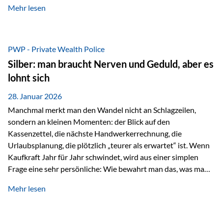
Mehr lesen
starken Anstiegen. Diese verändern jedoch nicht die
langfristige Funktion von Gold als Sachwert und
Diversifikationsinstrument. In einem Umfeld, das weiterhin
von geopolitischen Spannungen, einer stark ausgeweiteten
PWP - Private Wealth Police
Geldmenge sowie strukturellen Verschiebungen an den
Silber: man braucht Nerven und Geduld, aber es
Kapitalmärkten geprägt ist, bleibt Gold ein bewährter Anker.
lohnt sich
Nicht, weil…
28. Januar 2026
Manchmal merkt man den Wandel nicht an Schlagzeilen,
sondern an kleinen Momenten: der Blick auf den
Kassenzettel, die nächste Handwerkerrechnung, die
Urlaubsplanung, die plötzlich „teurer als erwartet“ ist. Wenn
Kaufkraft Jahr für Jahr schwindet, wird aus einer simplen
Frage eine sehr persönliche: Wie bewahrt man das, was man
sich aufgebaut hat? Genau dann wird es Zeit, sich
Mehr lesen
Sachwerten mit einer Investition in Sachwerte zu
beschäftigen; Nicht als Mode, sondern als Prinzip: Vermögen
soll nicht nur wachsen, sondern auch Substanz behalten –