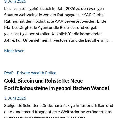
unseres Weges und unseres Anspruchs,…
3. Juni 2026
Liechtenstein gehört auch im Jahr 2026 zu den wenigen
Staaten weltweit, die von der Ratingagentur S&P Global
Ratings mit der Höchstnote AAA bewertet werden. Ende
Mai bestätigte die Agentur die Bestnote und vergab
gleichzeitig einen stabilen Ausblick für die kommenden
Jahre. Für Unternehmen, Investoren und die Bevölkerung ist
diese Einstufung ein wichtiges Signal. Sie unterstreicht die
Mehr lesen
finanzielle Stabilität des Landes sowie das Vertrauen
internationaler Märkte in den Wirtschafts- und
Finanzstandort Liechtenstein. Starker Wirtschaftsstandort
trotz Herausforderungen Die weltwirtschaftlichen
PWP - Private Wealth Police
Rahmenbedingungen bleiben anspruchsvoll. Geopolitische
Gold, Bitcoin und Rohstoffe: Neue
Unsicherheiten, eine verhaltene Investitionstätigkeit und
Portfoliobausteine im geopolitischen Wandel
eine schwächere Nachfrage in wichtigen Exportmärkten
beeinflussen auch die liechtensteinische Wirtschaft.
1. Juni 2026
Dennoch sieht…
Steigende Schuldenstände, hartnäckige Inflationsrisiken und
eine zunehmend fragmentierte Weltordnung verändern das
wirtschaftliche Umfeld nachhaltig. Klassische