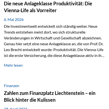
Strecke mit rund 4,8 Kilometern und 680 Höhenmetern
Die neue Anlageklasse Produktivität: Die
stellte die Teilnehmerinnen und Teilnehmer vor eine
Vienna-Life als Vorreiter
sportliche Herausforderung. Doch…
6. Mai 2026
Die Investmentwelt entwickelt sich ständig weiter. Neue
Trends entstehen meist dort, wo sich strukturelle
Veränderungen in Wirtschaft und Gesellschaft abzeichnen.
Genau hier setzt eine neue Anlageklasse an, die von Prof. Dr.
Leo Brecht entwickelt wurde: Produktivität. Die Vienna-Life
ist die erste Versicherung, die diese Anlageklasse aktiv in ihre
Lösung integriert und positioniert sich damit bewusst als
Mehr lesen
Vorreiter. Warum auf das Thema Produktivität setzen? Die
globalen Herausforderungen der Zeit, wie Inflation,
demografischer Wandel oder sinkendes
Wirtschaftswachstum, verändern die Spielregeln für
Finanzen
Investoren. Produktivität adressiert genau diese
Zahlen zum Finanzplatz Liechtenstein – ein
Herausforderungen, da wirtschaftliches Wachstum
Blick hinter die Kulissen
langfristig durch Produktivitätssteigerung entsteht, also
durch die Fähigkeit von Unternehmen, mehr…
28. April 2026