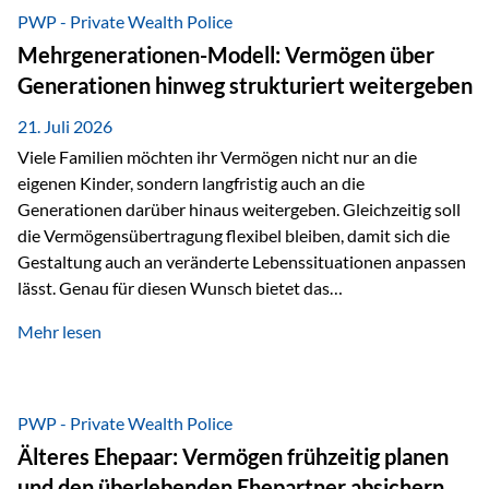
Abwicklung für Vertriebspartner deutlich effizienter
PWP - Private Wealth Police
gestaltet. Anträge werden direkt elektronisch übermittelt,
Mehrgenerationen-Modell: Vermögen über
Medienbrüche reduziert und die weitere Bearbeitung
Generationen hinweg strukturiert weitergeben
beschleunigt. Ab sofort können auch juristische Personen,
wie Kapitalgesellschaften oder Stiftungen, als
21. Juli 2026
Versicherungsnehmer eingesetzt werden. Damit erweitert
Viele Familien möchten ihr Vermögen nicht nur an die
die Vienna-Life die Einsatzmöglichkeiten der Private Wealth
eigenen Kinder, sondern langfristig auch an die
Police insbesondere für…
Generationen darüber hinaus weitergeben. Gleichzeitig soll
die Vermögensübertragung flexibel bleiben, damit sich die
Gestaltung auch an veränderte Lebenssituationen anpassen
lässt. Genau für diesen Wunsch bietet das
Mehrgenerationen-Modell der Private Wealth Police der
Mehr lesen
Vienna-Life eine interessante Lösung. Es ermöglicht,
Vermögen bereits heute generationenübergreifend zu
strukturieren und dennoch flexibel zu bleiben. Die
Ausgangssituation Stellen Sie sich folgende Familie vor: Die
PWP - Private Wealth Police
Großeltern haben über viele Jahre Vermögen aufgebaut. Ihr
Älteres Ehepaar: Vermögen frühzeitig planen
Wunsch ist es, dieses Vermögen nicht nur den eigenen
und den überlebenden Ehepartner absichern