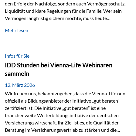
den Erfolg der Nachfolge, sondern auch Vermögensschutz,
Liquidität und klare Regelungen für die Familie. Wer sein
Vermögen langfristig sichern möchte, muss heute
international denken. Und genau hier setzt das Buch
Mehr lesen
„Erfolgsformel Liechtenstein“, herausgegeben und verfasst
von Rolf Klein, an – ein praxisnahes Nachschlagewerk, das
Vermögensnachfolge, Vermögensmanagement und
Vermögensschutz strategisch miteinander verbindet.
Infos für Sie
Warum klassische Nachfolgeplanung oft scheitert Viele
IDD Stunden bei Vienna-Life Webinaren
Vermögen werden erst im Todesfall übertragen. Das kann zu
sammeln
Problemen führen: Hohe Erbschaftsteuern Streitigkeiten
zwischen Erben Liquiditätsprobleme bei Immobilien…
12. März 2026
Wir freuen uns, bekanntzugeben, dass die Vienna-Life nun
offiziell als Bildungsanbieter der Initiative „gut beraten“
zertifiziert ist. Die Initiative „gut beraten“ ist eine
branchenweite Weiterbildungsinitiative der deutschen
Versicherungswirtschaft. Ihr Ziel ist es, die Qualität der
Beratung im Versicherungsvertrieb zu stärken und die