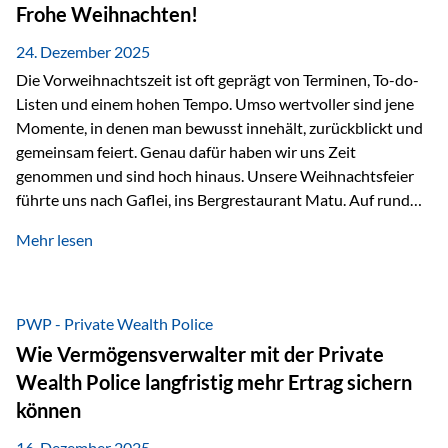
Erlebnissen konnten wir…
Frohe Weihnachten!
24. Dezember 2025
Die Vorweihnachtszeit ist oft geprägt von Terminen, To-do-
Listen und einem hohen Tempo. Umso wertvoller sind jene
Momente, in denen man bewusst innehält, zurückblickt und
gemeinsam feiert. Genau dafür haben wir uns Zeit
genommen und sind hoch hinaus. Unsere Weihnachtsfeier
führte uns nach Gaflei, ins Bergrestaurant Matu. Auf rund
1.500 Metern über dem Rheintal erwartete uns nicht nur ein
Mehr lesen
beeindruckendes Panorama, sondern auch etwas, das im
Alltag oft zu kurz kommt: Ruhe, Klarheit und echter
Weitblick, im wahrsten Sinne des Wortes. Inmitten
verschneiter Landschaft, bei feinem Essen, guter Musik und
PWP - Private Wealth Police
einer entspannten…
Wie Vermögensverwalter mit der Private
Wealth Police langfristig mehr Ertrag sichern
können
16. Dezember 2025