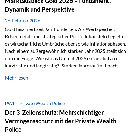
Marktausblick Gold 2026 – Fundament,
nicht ausreichen Traditionelle Nachlassregelungen stoßen
Dynamik und Perspektive
oft…
26. Februar 2026
Gold fasziniert seit Jahrhunderten. Als Wertspeicher,
Krisenmetall und strategischer Portfoliobaustein begleitet
es wirtschaftliche Umbrüche ebenso wie Inflationsphasen.
Nach einem außergewöhnlich starken Jahr 2025 stellt sich
nun die Frage: Wie ist das Umfeld 2026 einzuschätzen,
kurzfristig und langfristig? Starker Jahresauftakt nach
außergewöhnlichem Vorjahr Gold ist mit deutlicher
Mehr lesen
Dynamik in das Jahr 2026 gestartet. Zwischen dem
01.01.2026 und dem 31.01.2026 das Edelmetall: +12,8 % in
USD +11,7 % in EUR Durchschnitt über alle betrachteten
Währungen: +11,5 % Bereits 2025 war ein außergewöhnlich
PWP - Private Wealth Police
starkes Jahr: +64,4 % in USD Durchschnitt über alle
Der 3-Zellenschutz: Mehrschichtiger
Währungen: +56,6 % Langfristig zeigt sich ebenfalls ein
Vermögensschutz mit der Private Wealth
solides…
Police