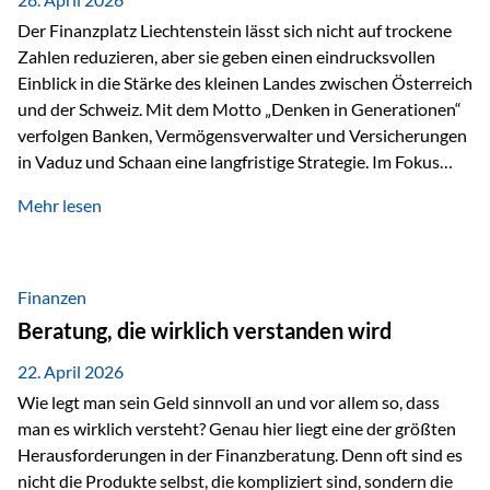
Der Finanzplatz Liechtenstein lässt sich nicht auf trockene
Zahlen reduzieren, aber sie geben einen eindrucksvollen
Einblick in die Stärke des kleinen Landes zwischen Österreich
und der Schweiz. Mit dem Motto „Denken in Generationen“
verfolgen Banken, Vermögensverwalter und Versicherungen
in Vaduz und Schaan eine langfristige Strategie. Im Fokus
stehen dabei vor allem: Qualität Stabilität internationaler
Mehr lesen
Marktzugang Liechtenstein hat sich in den letzten Jahren zu
einem wichtigen Drehpunkt für grenzüberschreitende
Finanzdienstleistungen entwickelt – und die aktuellsten
verfügbaren Kennzahlen (Stand Ende 2024, veröffentlicht
Finanzen
2025/2026)…
Beratung, die wirklich verstanden wird
22. April 2026
Wie legt man sein Geld sinnvoll an und vor allem so, dass
man es wirklich versteht? Genau hier liegt eine der größten
Herausforderungen in der Finanzberatung. Denn oft sind es
nicht die Produkte selbst, die kompliziert sind, sondern die