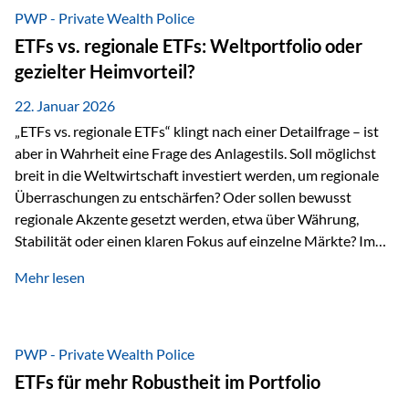
gerade dann, wenn Märkte nervös werden,…
PWP - Private Wealth Police
ETFs vs. regionale ETFs: Weltportfolio oder
gezielter Heimvorteil?
22. Januar 2026
„ETFs vs. regionale ETFs“ klingt nach einer Detailfrage – ist
aber in Wahrheit eine Frage des Anlagestils. Soll möglichst
breit in die Weltwirtschaft investiert werden, um regionale
Überraschungen zu entschärfen? Oder sollen bewusst
regionale Akzente gesetzt werden, etwa über Währung,
Stabilität oder einen klaren Fokus auf einzelne Märkte? Im
Rahmen der fondsgebundenen Lebensversicherung Private
Mehr lesen
Wealth Police der Vienna-Life lassen sich beide Ansätze
kombinieren. Der „Schutz“ im Portfolio entsteht dabei nicht
als Garantie, sondern als Zusammenspiel aus
Risikostreuung, Inflationsrobustheit und Stabilisierung. 1)
PWP - Private Wealth Police
Die Philosophiefrage: breit oder bewusst? Global investieren
ETFs für mehr Robustheit im Portfolio
bedeutet: Das Portfolio bildet die Weltmärkte möglichst