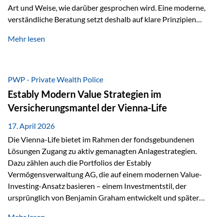
Art und Weise, wie darüber gesprochen wird. Eine moderne,
verständliche Beratung setzt deshalb auf klare Prinzipien
statt auf komplizierte Prognosen. Im Mittelpunkt stehen
Mehr lesen
fünf zentrale Faktoren: eine saubere Struktur, breite
Risikostreuung, Kosteneffizienz, steuerliche Optimierung
und ein wissenschaftlich fundierter Ansatz. Impulse zu
diesem Thema liefern unter anderem die praxisnahen
PWP - Private Wealth Police
Ansätze von Finanzexperte Klaus Rost, der seit vielen Jahren
Estably Modern Value Strategien im
für eine verständliche und…
Versicherungsmantel der Vienna-Life
17. April 2026
Die Vienna-Life bietet im Rahmen der fondsgebundenen
Lösungen Zugang zu aktiv gemanagten Anlagestrategien.
Dazu zählen auch die Portfolios der Estably
Vermögensverwaltung AG, die auf einem modernen Value-
Investing-Ansatz basieren – einem Investmentstil, der
ursprünglich von Benjamin Graham entwickelt und später
durch Investoren wie Warren Buffett weiter geprägt wurde.
Mehr lesen