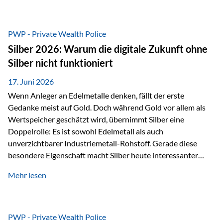
Chancen identifizieren, Risiken bewerten und Portfolios
gezielt steuern. Gerade in einem Umfeld, das von schnellen
Veränderungen geprägt ist, kann diese aktive
PWP - Private Wealth Police
Herangehensweise einen entscheidenden Mehrwert bieten.
Silber 2026: Warum die digitale Zukunft ohne
Was zeichnet aktive Fonds aus? Aktive Fonds verfolgen das
Silber nicht funktioniert
Ziel, nicht nur einen Markt abzubilden, sondern gezielt
Anlageentscheidungen zu treffen. Fondsmanager
17. Juni 2026
analysieren Unternehmen,…
Wenn Anleger an Edelmetalle denken, fällt der erste
Gedanke meist auf Gold. Doch während Gold vor allem als
Wertspeicher geschätzt wird, übernimmt Silber eine
Doppelrolle: Es ist sowohl Edelmetall als auch
unverzichtbarer Industriemetall-Rohstoff. Gerade diese
besondere Eigenschaft macht Silber heute interessanter
denn je. Denn die Welt wird nicht nur digitaler, sondern auch
Mehr lesen
elektrischer – und genau dort spielt Silber eine
entscheidende Rolle. Silber – das Metall der modernen
Wirtschaft Silber verfügt über die höchste elektrische
Leitfähigkeit aller Metalle. Diese Eigenschaft macht es für
PWP - Private Wealth Police