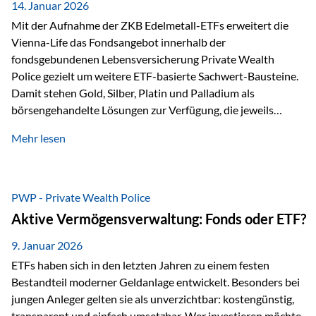
breit ab, ohne die…
14. Januar 2026
Mit der Aufnahme der ZKB Edelmetall-ETFs erweitert die
Vienna-Life das Fondsangebot innerhalb der
fondsgebundenen Lebensversicherung Private Wealth
Police gezielt um weitere ETF-basierte Sachwert-Bausteine.
Damit stehen Gold, Silber, Platin und Palladium als
börsengehandelte Lösungen zur Verfügung, die jeweils
physisch hinterlegte Edelmetalle abbilden. Der Fokus liegt
Mehr lesen
dabei nicht auf einzelnen Marktmeinungen, sondern auf
einer systematischen Portfoliologik: ETFs dienen als
transparente, effiziente Bausteine für Risikostreuung,
Inflationsrobustheit und Stabilisierung – eingebettet in eine
PWP - Private Wealth Police
liechtensteinische Versicherungsstruktur. Die
Aktive Vermögensverwaltung: Fonds oder ETF?
Sicherheitsarchitektur: Liechtenstein als Strukturprinzip Die
Private Wealth Police positioniert sich mit einer dreistufigen
9. Januar 2026
Sicherheitsarchitektur, die auf mehreren Ebenen ansetzt:
ETFs haben sich in den letzten Jahren zu einem festen
Stufe 1: Versicherer-Ebene • Versicherung mit…
Bestandteil moderner Geldanlage entwickelt. Besonders bei
jungen Anleger gelten sie als unverzichtbar: kostengünstig,
transparent und einfach umsetzbar. Wer investieren möchte,