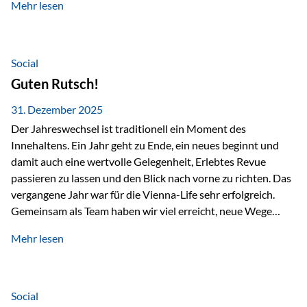
Mehr lesen
Branchentreffen für Finanz- und Versicherungsprofis im
deutschsprachigen Raum. Für uns bietet die Veranstaltung
die ideale Plattform, um aktuelle Themen rund um Vorsorge,
Vermögensstrukturierung und Nachfolgeplanung
Social
gemeinsam zu diskutieren. Persönlich für Sie vor Ort An
Guten Rutsch!
beiden Kongresstagen stehen Ihnen Maximilian
Fichtenbauer, Dirk…
31. Dezember 2025
Der Jahreswechsel ist traditionell ein Moment des
Innehaltens. Ein Jahr geht zu Ende, ein neues beginnt und
damit auch eine wertvolle Gelegenheit, Erlebtes Revue
passieren zu lassen und den Blick nach vorne zu richten. Das
vergangene Jahr war für die Vienna-Life sehr erfolgreich.
Gemeinsam als Team haben wir viel erreicht, neue Wege
beschritten und besondere Momente erlebt.
Mehr lesen
Veranstaltungen wie der Schnifisschnauf, aber auch unsere
Teamevents, vom Minigolf bis zur Weihnachtsfeier, haben
den Zusammenhalt gestärkt und gezeigt, wie wichtig ein
starkes Miteinander ist. Neben diesen gemeinsamen
Social