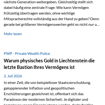
nächste Generation weitergeben. Gleichzeitig stellt sich
dabei häufig eine zentrale Frage: Wie kann Vermögen
frühzeitig übertragen werden, ohne wichtige
Mitspracherechte vollständig aus der Hand zu geben? Denn
gerade bei größeren Vermögenswerten geht es nicht nur um
die Frage der Übertragung. Es geht auch darum,
Mehr lesen
sicherzustellen, dass das Vermögen langfristig erhalten
bleibt und entsprechend der ursprünglichen Planung
verwendet wird. Ein Beispiel aus der Praxis Stellen Sie sich
folgende Situation vor: Ein Vater schenkt seiner Tochter
PWP - Private Wealth Police
einen Teil seines Vermögens. Einige Jahre später möchte die
Warum physisches Gold in Liechtenstein die
Tochter das Geld kurzfristig verwenden, um…
letzte Bastion Ihres Vermögens ist
2. Juli 2026
In einer Zeit, die von beispielloser Staatsverschuldung,
galoppierender Inflation und geopolitischen
Erschütterungen gezeichnet ist, offenbart sich das
Paradoxon der modernen Sicherheit: Je digitaler und
komplexer unsere Finanzsysteme werden, desto fragiler