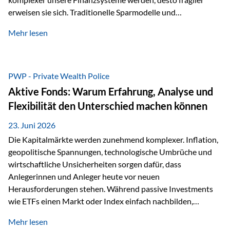
erweisen sie sich. Traditionelle Sparmodelle und
papierbasierte Anlagen, die über Jahrzehnte als
Mehr lesen
unumstößlich galten, versagen angesichts der expansiven
Geldpolitik der Zentralbanken. In diesem Umfeld stellt die
Rückbesinnung auf ein Jahrtausende altes Edelmetall keine
Nostalgie dar, sondern ist die modernste und strategisch
PWP - Private Wealth Police
klügste Antwort auf globale Instabilität. Physische Werte
Aktive Fonds: Warum Erfahrung, Analyse und
und der richtige Rechtsstandort sind heute keine bloße
Flexibilität den Unterschied machen können
Option mehr, sondern eine strategische Notwendigkeit. 1.
Der massive Aufwand hinter einem winzigen…
23. Juni 2026
Die Kapitalmärkte werden zunehmend komplexer. Inflation,
geopolitische Spannungen, technologische Umbrüche und
wirtschaftliche Unsicherheiten sorgen dafür, dass
Anlegerinnen und Anleger heute vor neuen
Herausforderungen stehen. Während passive Investments
wie ETFs einen Markt oder Index einfach nachbilden,
verfolgen aktiv gemanagte Fonds einen anderen Ansatz: Sie
Mehr lesen
setzen auf die Expertise erfahrener Fondsmanager, die