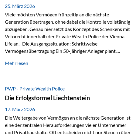
Besonders hervorzuheben ist hierbei Artikel 14 der
25. März 2026
liechtensteinischen Verfassung. Darin…
Viele möchten Vermögen frühzeitig an die nächste
Generation übertragen, ohne dabei die Kontrolle vollständig
abzugeben. Genau hier setzt das Konzept des Schenkens mit
Vetorecht innerhalb der Private Wealth Police der Vienna-
Life an. Die Ausgangssituation: Schrittweise
Vermögensübertragung Ein 50-jähriger Anleger plant,
seinem Kind Vermögen zu übertragen. Dabei soll nicht nur
Mehr lesen
der steuerliche Freibetrag optimal genutzt werden, sondern
auch sichergestellt sein, dass mit dem verschenken Geld
verantwortungsvoll umgegangen wird. Das Ziel:Eine
strukturierte, langfristige Vermögensübertragung, ohne die
PWP - Private Wealth Police
Kontrolle vollständig aus der Hand zu geben. Die Lösung:
Die Erfolgsformel Liechtenstein
Abschmelzung mit Vetorecht Die Umsetzung erfolgt über die
Private Wealth Police…
17. März 2026
Die Weitergabe von Vermögen an die nächste Generation ist
eine der zentralen Herausforderungen vieler Unternehmer
und Privathaushalte. Oft entscheiden nicht nur Steuern über