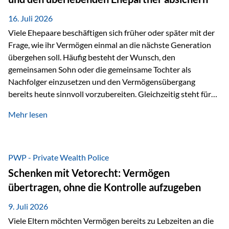
Kindern, sondern langfristig auch den Enkeln zukommen zu…
16. Juli 2026
Viele Ehepaare beschäftigen sich früher oder später mit der
Frage, wie ihr Vermögen einmal an die nächste Generation
übergehen soll. Häufig besteht der Wunsch, den
gemeinsamen Sohn oder die gemeinsame Tochter als
Nachfolger einzusetzen und den Vermögensübergang
bereits heute sinnvoll vorzubereiten. Gleichzeitig steht für
viele Ehepaare ein weiterer Aspekt im Mittelpunkt: Was
Mehr lesen
passiert, wenn einer der beiden verstirbt? Der überlebende
Ehepartner soll auch dann weiterhin finanziell unabhängig
bleiben und uneingeschränkt über das gemeinsame
Vermögen verfügen können. Genau für diese
PWP - Private Wealth Police
Ausgangssituation bietet die Private Wealth Police der
Schenken mit Vetorecht: Vermögen
Vienna-Life eine durchdachte Gestaltungsmöglichkeit. Die
übertragen, ohne die Kontrolle aufzugeben
Ausgangssituation Stellen Sie sich folgendes Beispiel vor:
Ein…
9. Juli 2026
Viele Eltern möchten Vermögen bereits zu Lebzeiten an die