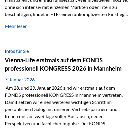
ohne sich intensiv mit einzelnen Märkten oder Titeln zu
beschäftigen, findet in ETFs einen unkomplizierten Einstieg
in den Kapitalmarkt. Aktiv gemanagte Fonds hingegen
Mehr lesen
werden häufig kritisch betrachtet. Sie gelten als teurer,
komplexer und weniger zeitgemäß. Doch greift diese
Einschätzung wirklich zu kurz? Ein differenzierter Blick zeigt:
Beide Ansätze haben ihre Berechtigung und ihre Stärken
Infos für Sie
entfalten sie oft gerade in Kombination. ETFs: Effizient, breit
Vienna-Life erstmals auf dem FONDS
gestreut und klar strukturiert…
professionell KONGRESS 2026 in Mannheim
7. Januar 2026
Am 28. und 29. Januar 2026 sind wir erstmals auf dem
FONDS professionell KONGRESS in Mannheim vertreten.
Damit setzen wir einen weiteren wichtigen Schritt im
persönlichen Dialog mit unseren Vertriebspartnern und
freuen uns auf zwei Tage voller Austausch, neuer
Perspektiven und fachlicher Impulse. Der FONDS
professionell KONGRESS zählt zu den wichtigsten