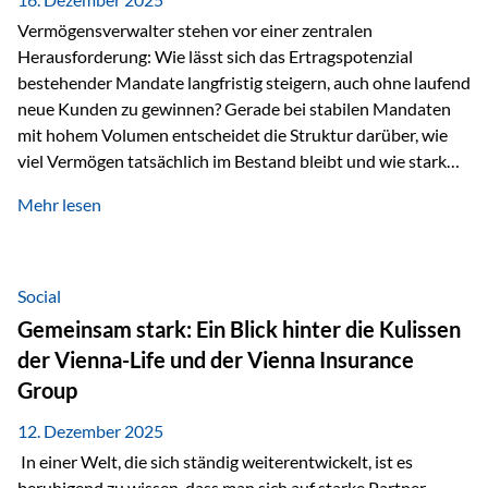
Vermögensverwalter stehen vor einer zentralen
Herausforderung: Wie lässt sich das Ertragspotenzial
bestehender Mandate langfristig steigern, auch ohne laufend
neue Kunden zu gewinnen? Gerade bei stabilen Mandaten
mit hohem Volumen entscheidet die Struktur darüber, wie
viel Vermögen tatsächlich im Bestand bleibt und wie stark
sich das Verwaltungsentgelt über die Jahre entwickelt. Ein
Mehr lesen
Beispiel verdeutlicht diese Wirkung besonders deutlich.
Wird ein Vermögen von 25 Millionen Euro über einen
Zeitraum von 20 Jahren verwaltet, ohne dass neue Kunden
hinzukommen, spielt nicht nur die Rendite eine Rolle. Auch
Social
steuerliche Effekte haben einen erheblichen Einfluss auf…
Gemeinsam stark: Ein Blick hinter die Kulissen
der Vienna-Life und der Vienna Insurance
Group
12. Dezember 2025
In einer Welt, die sich ständig weiterentwickelt, ist es
beruhigend zu wissen, dass man sich auf starke Partner