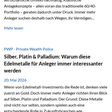
Anlagekonzepte – allen voran das traditionelle 60/40-
Portfolio – geraten dadurch unter Druck. Immer mehr
Anleger suchen deshalb nach Wegen, ihr Vermögen
langfristig gegen Kaufkraftverlust und geopolitische
Mehr lesen
Unsicherheit abzusichern. Genau hier rücken reale und
nicht-inflationierbare Werte wie Gold, Rohstoffe und
digitale Assets wieder in den Fokus. Gold gewinnt seine
monetäre Rolle zurück Gold erlebt derzeit eine
PWP - Private Wealth Police
bemerkenswerte Renaissance als monetärer Wertspeicher.
Silber, Platin & Palladium: Warum diese
Treiber sind Rekordkäufe der Zentralbanken, geopolitische
Edelmetalle für Anleger immer interessanter
Spannungen und ein schleichender Vertrauensverlust in
werden
ungedeckte Papierwährungen. Wie groß dieser
Vertrauensverlust ausfällt, zeigt ein nüchterner
20. Mai 2026
Langfristvergleich: Seit…
Wenn von Edelmetall-Investments die Rede ist, denken viele
zuerst an Gold. Doch immer mehr Anleger richten ihren Blick
auf Silber, Platin und Palladium. Der Grund: Diese Metalle
sind nicht nur selten, sondern spielen auch eine
entscheidende Rolle in Zukunftsbranchen wie