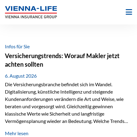
Zum
Inhalt
springen
Infos für Sie
Versicherungstrends: Worauf Makler jetzt
achten sollten
6. August 2026
Die Versicherungsbranche befindet sich im Wandel.
Digitalisierung, künstliche Intelligenz und steigende
Kundenanforderungen verändern die Art und Weise, wie
beraten und vorgesorgt wird. Gleichzeitig gewinnen
klassische Werte wie Sicherheit und langfristige
Vermögensplanung wieder an Bedeutung. Welche Trends
sollten Versicherungsmakler deshalb aktuell besonders im
Mehr lesen
Blick behalten? Digitalisierung und KI verändern die