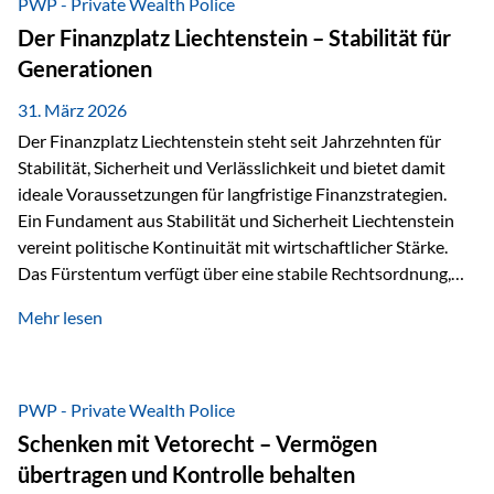
PWP - Private Wealth Police
heißt das:Diese Gelder gehören im Konkursfall nicht zur
Der Finanzplatz Liechtenstein – Stabilität für
allgemeinen Konkursmasse, sondern werden ausschließlich
Generationen
zur Erfüllung…
31. März 2026
Der Finanzplatz Liechtenstein steht seit Jahrzehnten für
Stabilität, Sicherheit und Verlässlichkeit und bietet damit
ideale Voraussetzungen für langfristige Finanzstrategien.
Ein Fundament aus Stabilität und Sicherheit Liechtenstein
vereint politische Kontinuität mit wirtschaftlicher Stärke.
Das Fürstentum verfügt über eine stabile Rechtsordnung,
die auf einer parlamentarischen Demokratie mit
Mehr lesen
monarchischen Elementen basiert. Diese Struktur schafft
nicht nur politische Stabilität, sondern auch eine
außergewöhnlich hohe Planungssicherheit für Investoren
und Unternehmen. Ein wesentliches Merkmal ist die
PWP - Private Wealth Police
Staatsfinanzierung: Liechtenstein weist keine
Schenken mit Vetorecht – Vermögen
Staatsschulden auf, und der Schutz der wirtschaftlichen
übertragen und Kontrolle behalten
Interessen der Bevölkerung ist in der Verfassung verankert.