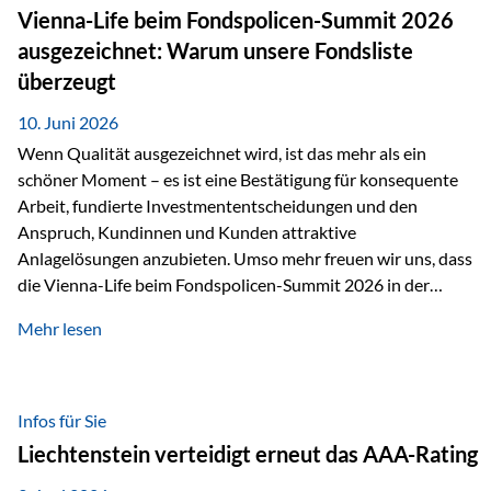
zahlreiche Zukunftstechnologien praktisch unverzichtbar.
Vienna-Life beim Fondspolicen-Summit 2026
Silber findet sich unter anderem in: Solarmodulen
ausgezeichnet: Warum unsere Fondsliste
Elektrofahrzeugen Halbleitern Smartphones und Tablets…
überzeugt
10. Juni 2026
Wenn Qualität ausgezeichnet wird, ist das mehr als ein
schöner Moment – es ist eine Bestätigung für konsequente
Arbeit, fundierte Investmententscheidungen und den
Anspruch, Kundinnen und Kunden attraktive
Anlagelösungen anzubieten. Umso mehr freuen wir uns, dass
die Vienna-Life beim Fondspolicen-Summit 2026 in der
Kategorie ETF/Passiv ausgezeichnet wurde. Grundlage
Mehr lesen
dieser Ehrung ist der renommierte Fondspolicenreport der
SAM – Smart Asset Management Service GmbH, bei dem
mehr als 20 Fondspolicen-Anbieter aus Investmentsicht
analysiert und verglichen wurden. Das Ergebnis: Die ETF-
Infos für Sie
Auswahl der Vienna-Life zählt zu den drei besten Angeboten
Liechtenstein verteidigt erneut das AAA-Rating
am Markt. Für uns ist diese Auszeichnung eine Bestätigung