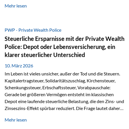
kontinuierliche Weiterbildung von vertrieblich tätigen
Mehr lesen
Personen transparent zu dokumentieren. Seit der
Umsetzung der EU-Versicherungsvertriebsrichtlinie besteht
eine gesetzliche Weiterbildungspflicht von mindestens 15
Stunden pro Jahr für vertrieblich tätige Personen in der
PWP - Private Wealth Police
Versicherungsbranche. Über die Weiterbildungsdatenbank
Steuerliche Ersparnisse mit der Private Wealth
von „gut beraten“ können absolvierte Bildungsmaßnahmen
Police: Depot oder Lebensversicherung, ein
zentral erfasst und dokumentiert werden. „gut beraten“
klarer steuerlicher Unterschied
zertifiziert Als zertifizierter Bildungsanbieter können unsere
Webinare nun für die…
10. März 2026
Im Leben ist vieles unsicher, außer der Tod und die Steuern.
Kapitalertragsteuer, Solidaritätszuschlag, Kirchensteuer,
Schenkungssteuer, Erbschaftssteuer, Vorabpauschale:
Gerade bei größeren Vermögen entsteht im klassischen
Depot eine laufende steuerliche Belastung, die den Zins- und
Zinseszins-Effekt spürbar reduziert. Die Frage lautet daher:
Wie kann Vermögen strukturiert werden, damit Steuern
Mehr lesen
nicht laufend Kapital entziehen – sondern möglichst lange im
System arbeiten? Hier setzt die Private Wealth Police an.