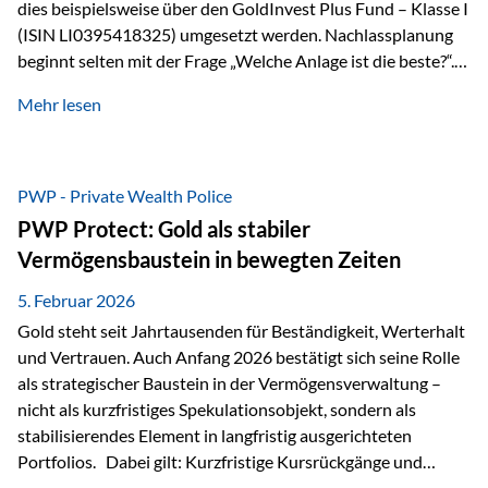
dies beispielsweise über den GoldInvest Plus Fund – Klasse I
(ISIN LI0395418325) umgesetzt werden. Nachlassplanung
beginnt selten mit der Frage „Welche Anlage ist die beste?“.
In der Praxis geht es zuerst um ganz andere Themen:Wer soll
Mehr lesen
was bekommen – wann – und in welcher Struktur?Und vor
allem: Wie lassen sich Streit, Liquiditätsengpässe oder
Notverkäufe vermeiden, wenn ein Todesfall eintritt? Gerade
bei größeren Vermögen ist das entscheidend.
PWP - Private Wealth Police
PWP Protect: Gold als stabiler
Vermögensbaustein in bewegten Zeiten
5. Februar 2026
Gold steht seit Jahrtausenden für Beständigkeit, Werterhalt
und Vertrauen. Auch Anfang 2026 bestätigt sich seine Rolle
als strategischer Baustein in der Vermögensverwaltung –
nicht als kurzfristiges Spekulationsobjekt, sondern als
stabilisierendes Element in langfristig ausgerichteten
Portfolios. Dabei gilt: Kurzfristige Kursrückgänge und
Schwankungen sind jederzeit möglich – insbesondere nach