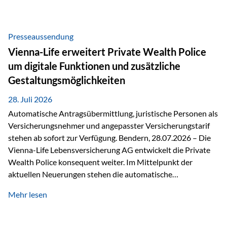
Beratung Digitale Prozesse und künstliche Intelligenz sind
längst Teil des Versicherungsalltags. Sie erleichtern
administrative Aufgaben, beschleunigen Abläufe und
Presseaussendung
schaffen mehr Zeit für das Wesentliche: die persönliche
Vienna-Life erweitert Private Wealth Police
Beratung. Gerade deshalb wird die individuelle Betreuung
um digitale Funktionen und zusätzliche
zum entscheidenden Erfolgsfaktor. Technologie kann
Gestaltungsmöglichkeiten
unterstützen, Vertrauen entsteht jedoch weiterhin im
persönlichen Gespräch. Bei der Vienna-Life reagieren…
28. Juli 2026
Automatische Antragsübermittlung, juristische Personen als
Versicherungsnehmer und angepasster Versicherungstarif
stehen ab sofort zur Verfügung. Bendern, 28.07.2026 – Die
Vienna-Life Lebensversicherung AG entwickelt die Private
Wealth Police konsequent weiter. Im Mittelpunkt der
aktuellen Neuerungen stehen die automatische
Antragsübermittlung, die Möglichkeit, juristische Personen
Mehr lesen
als Versicherungsnehmer einzusetzen, sowie eine
Überarbeitung des zugrundeliegenden Versicherungstarifes.
Durch die automatische Antragsübermittlung wird die