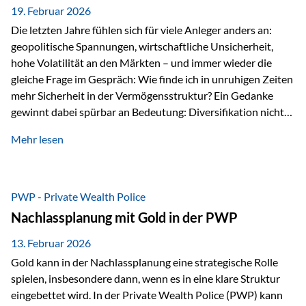
19. Februar 2026
Die letzten Jahre fühlen sich für viele Anleger anders an:
geopolitische Spannungen, wirtschaftliche Unsicherheit,
hohe Volatilität an den Märkten – und immer wieder die
gleiche Frage im Gespräch: Wie finde ich in unruhigen Zeiten
mehr Sicherheit in der Vermögensstruktur? Ein Gedanke
gewinnt dabei spürbar an Bedeutung: Diversifikation nicht
nur über Anlageklassen, sondern auch über Jurisdiktionen.
Mehr lesen
Wer Vermögen ausschließlich in einem Rechtsraum
organisiert, ist auch von dessen Rahmenbedingungen
besonders abhängig. Genau hier kann das Fürstentum
Liechtenstein eine Rolle spielen: außerhalb der EU, ohne
PWP - Private Wealth Police
Euro, mit einem eigenständigen Rechts- und Finanzplatz.
Nachlassplanung mit Gold in der PWP
Und genau an dieser Stelle setzt der 3-Zellenschutz an –…
13. Februar 2026
Gold kann in der Nachlassplanung eine strategische Rolle
spielen, insbesondere dann, wenn es in eine klare Struktur
eingebettet wird. In der Private Wealth Police (PWP) kann