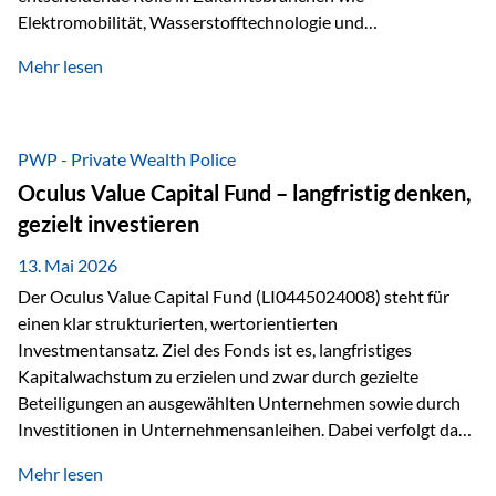
Elektromobilität, Wasserstofftechnologie und
Digitalisierung. Dadurch verbinden sie zwei wichtige
Mehr lesen
Faktoren für Investoren – begrenztes Angebot und
steigende industrielle Nachfrage. Edelmetalle als
Investment mit Zukunftspotenzial Während Gold oft als
klassischer „Sicherheitsanker“ gilt, bieten Silber, Platin und
PWP - Private Wealth Police
Palladium zusätzlich die Chance, von technologischen
Oculus Value Capital Fund – langfristig denken,
Entwicklungen zu profitieren. Die Nachfrage entsteht nicht
gezielt investieren
nur durch Anleger, sondern vor allem durch die Industrie.
Gerade in…
13. Mai 2026
Der Oculus Value Capital Fund (LI0445024008) steht für
einen klar strukturierten, wertorientierten
Investmentansatz. Ziel des Fonds ist es, langfristiges
Kapitalwachstum zu erzielen und zwar durch gezielte
Beteiligungen an ausgewählten Unternehmen sowie durch
Investitionen in Unternehmensanleihen. Dabei verfolgt das
Fondsmanagement eine klare Philosophie: Nicht kurzfristige
Mehr lesen
Marktbewegungen stehen im Fokus, sondern die