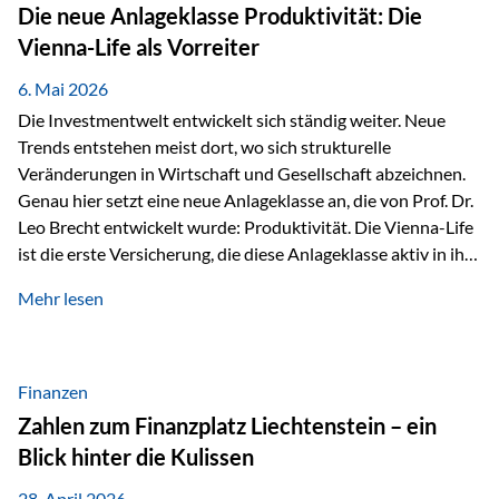
Strecke mit rund 4,8 Kilometern und 680 Höhenmetern
Die neue Anlageklasse Produktivität: Die
stellte die Teilnehmerinnen und Teilnehmer vor eine
Vienna-Life als Vorreiter
sportliche Herausforderung. Doch…
6. Mai 2026
Die Investmentwelt entwickelt sich ständig weiter. Neue
Trends entstehen meist dort, wo sich strukturelle
Veränderungen in Wirtschaft und Gesellschaft abzeichnen.
Genau hier setzt eine neue Anlageklasse an, die von Prof. Dr.
Leo Brecht entwickelt wurde: Produktivität. Die Vienna-Life
ist die erste Versicherung, die diese Anlageklasse aktiv in ihre
Lösung integriert und positioniert sich damit bewusst als
Mehr lesen
Vorreiter. Warum auf das Thema Produktivität setzen? Die
globalen Herausforderungen der Zeit, wie Inflation,
demografischer Wandel oder sinkendes
Wirtschaftswachstum, verändern die Spielregeln für
Finanzen
Investoren. Produktivität adressiert genau diese
Zahlen zum Finanzplatz Liechtenstein – ein
Herausforderungen, da wirtschaftliches Wachstum
Blick hinter die Kulissen
langfristig durch Produktivitätssteigerung entsteht, also
durch die Fähigkeit von Unternehmen, mehr…
28. April 2026