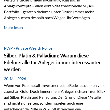
Anlagekonzepte – allen voran das traditionelle 60/40-
Portfolio – geraten dadurch unter Druck. Immer mehr
Anleger suchen deshalb nach Wegen, ihr Vermögen
langfristig gegen Kaufkraftverlust und geopolitische
Mehr lesen
Unsicherheit abzusichern. Genau hier rücken reale und
nicht-inflationierbare Werte wie Gold, Rohstoffe und
digitale Assets wieder in den Fokus. Gold gewinnt seine
monetäre Rolle zurück Gold erlebt derzeit eine
PWP - Private Wealth Police
bemerkenswerte Renaissance als monetärer Wertspeicher.
Silber, Platin & Palladium: Warum diese
Treiber sind Rekordkäufe der Zentralbanken, geopolitische
Edelmetalle für Anleger immer interessanter
Spannungen und ein schleichender Vertrauensverlust in
werden
ungedeckte Papierwährungen. Wie groß dieser
Vertrauensverlust ausfällt, zeigt ein nüchterner
20. Mai 2026
Langfristvergleich: Seit…
Wenn von Edelmetall-Investments die Rede ist, denken viele
zuerst an Gold. Doch immer mehr Anleger richten ihren Blick
auf Silber, Platin und Palladium. Der Grund: Diese Metalle
sind nicht nur selten, sondern spielen auch eine
entscheidende Rolle in Zukunftsbranchen wie