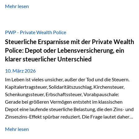
kontinuierliche Weiterbildung von vertrieblich tätigen
Mehr lesen
Personen transparent zu dokumentieren. Seit der
Umsetzung der EU-Versicherungsvertriebsrichtlinie besteht
eine gesetzliche Weiterbildungspflicht von mindestens 15
Stunden pro Jahr für vertrieblich tätige Personen in der
PWP - Private Wealth Police
Versicherungsbranche. Über die Weiterbildungsdatenbank
Steuerliche Ersparnisse mit der Private Wealth
von „gut beraten“ können absolvierte Bildungsmaßnahmen
Police: Depot oder Lebensversicherung, ein
zentral erfasst und dokumentiert werden. „gut beraten“
klarer steuerlicher Unterschied
zertifiziert Als zertifizierter Bildungsanbieter können unsere
Webinare nun für die…
10. März 2026
Im Leben ist vieles unsicher, außer der Tod und die Steuern.
Kapitalertragsteuer, Solidaritätszuschlag, Kirchensteuer,
Schenkungssteuer, Erbschaftssteuer, Vorabpauschale:
Gerade bei größeren Vermögen entsteht im klassischen
Depot eine laufende steuerliche Belastung, die den Zins- und
Zinseszins-Effekt spürbar reduziert. Die Frage lautet daher:
Wie kann Vermögen strukturiert werden, damit Steuern
Mehr lesen
nicht laufend Kapital entziehen – sondern möglichst lange im
System arbeiten? Hier setzt die Private Wealth Police an.