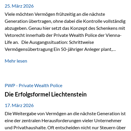
Besonders hervorzuheben ist hierbei Artikel 14 der
25. März 2026
liechtensteinischen Verfassung. Darin…
Viele möchten Vermögen frühzeitig an die nächste
Generation übertragen, ohne dabei die Kontrolle vollständig
abzugeben. Genau hier setzt das Konzept des Schenkens mit
Vetorecht innerhalb der Private Wealth Police der Vienna-
Life an. Die Ausgangssituation: Schrittweise
Vermögensübertragung Ein 50-jähriger Anleger plant,
seinem Kind Vermögen zu übertragen. Dabei soll nicht nur
Mehr lesen
der steuerliche Freibetrag optimal genutzt werden, sondern
auch sichergestellt sein, dass mit dem verschenken Geld
verantwortungsvoll umgegangen wird. Das Ziel:Eine
strukturierte, langfristige Vermögensübertragung, ohne die
PWP - Private Wealth Police
Kontrolle vollständig aus der Hand zu geben. Die Lösung:
Die Erfolgsformel Liechtenstein
Abschmelzung mit Vetorecht Die Umsetzung erfolgt über die
Private Wealth Police…
17. März 2026
Die Weitergabe von Vermögen an die nächste Generation ist
eine der zentralen Herausforderungen vieler Unternehmer
und Privathaushalte. Oft entscheiden nicht nur Steuern über