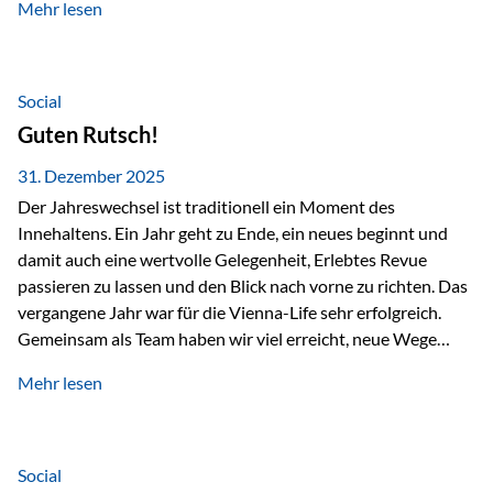
Mehr lesen
Branchentreffen für Finanz- und Versicherungsprofis im
deutschsprachigen Raum. Für uns bietet die Veranstaltung
die ideale Plattform, um aktuelle Themen rund um Vorsorge,
Vermögensstrukturierung und Nachfolgeplanung
Social
gemeinsam zu diskutieren. Persönlich für Sie vor Ort An
Guten Rutsch!
beiden Kongresstagen stehen Ihnen Maximilian
Fichtenbauer, Dirk…
31. Dezember 2025
Der Jahreswechsel ist traditionell ein Moment des
Innehaltens. Ein Jahr geht zu Ende, ein neues beginnt und
damit auch eine wertvolle Gelegenheit, Erlebtes Revue
passieren zu lassen und den Blick nach vorne zu richten. Das
vergangene Jahr war für die Vienna-Life sehr erfolgreich.
Gemeinsam als Team haben wir viel erreicht, neue Wege
beschritten und besondere Momente erlebt.
Mehr lesen
Veranstaltungen wie der Schnifisschnauf, aber auch unsere
Teamevents, vom Minigolf bis zur Weihnachtsfeier, haben
den Zusammenhalt gestärkt und gezeigt, wie wichtig ein
starkes Miteinander ist. Neben diesen gemeinsamen
Social