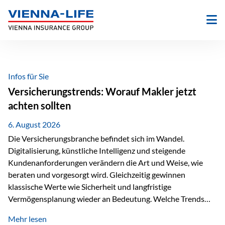
Zum
Inhalt
springen
Infos für Sie
Versicherungstrends: Worauf Makler jetzt
achten sollten
6. August 2026
Die Versicherungsbranche befindet sich im Wandel.
Digitalisierung, künstliche Intelligenz und steigende
Kundenanforderungen verändern die Art und Weise, wie
beraten und vorgesorgt wird. Gleichzeitig gewinnen
klassische Werte wie Sicherheit und langfristige
Vermögensplanung wieder an Bedeutung. Welche Trends
sollten Versicherungsmakler deshalb aktuell besonders im
Mehr lesen
Blick behalten? Digitalisierung und KI verändern die