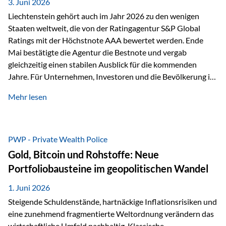
unseres Weges und unseres Anspruchs,…
3. Juni 2026
Liechtenstein gehört auch im Jahr 2026 zu den wenigen
Staaten weltweit, die von der Ratingagentur S&P Global
Ratings mit der Höchstnote AAA bewertet werden. Ende
Mai bestätigte die Agentur die Bestnote und vergab
gleichzeitig einen stabilen Ausblick für die kommenden
Jahre. Für Unternehmen, Investoren und die Bevölkerung ist
diese Einstufung ein wichtiges Signal. Sie unterstreicht die
Mehr lesen
finanzielle Stabilität des Landes sowie das Vertrauen
internationaler Märkte in den Wirtschafts- und
Finanzstandort Liechtenstein. Starker Wirtschaftsstandort
trotz Herausforderungen Die weltwirtschaftlichen
PWP - Private Wealth Police
Rahmenbedingungen bleiben anspruchsvoll. Geopolitische
Gold, Bitcoin und Rohstoffe: Neue
Unsicherheiten, eine verhaltene Investitionstätigkeit und
Portfoliobausteine im geopolitischen Wandel
eine schwächere Nachfrage in wichtigen Exportmärkten
beeinflussen auch die liechtensteinische Wirtschaft.
1. Juni 2026
Dennoch sieht…
Steigende Schuldenstände, hartnäckige Inflationsrisiken und
eine zunehmend fragmentierte Weltordnung verändern das
wirtschaftliche Umfeld nachhaltig. Klassische