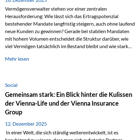
Vermögensverwalter stehen vor einer zentralen
Herausforderung: Wie lässt sich das Ertragspotenzial
bestehender Mandate langfristig steigern, auch ohne laufend
neue Kunden zu gewinnen? Gerade bei stabilen Mandaten
mit hohem Volumen entscheidet die Struktur darüber, wie
viel Vermögen tatsächlich im Bestand bleibt und wie stark
sich das Verwaltungsentgelt über die Jahre entwickelt. Ein
Mehr lesen
Beispiel verdeutlicht diese Wirkung besonders deutlich.
Wird ein Vermögen von 25 Millionen Euro über einen
Zeitraum von 20 Jahren verwaltet, ohne dass neue Kunden
hinzukommen, spielt nicht nur die Rendite eine Rolle. Auch
Social
steuerliche Effekte haben einen erheblichen Einfluss auf…
Gemeinsam stark: Ein Blick hinter die Kulissen
der Vienna-Life und der Vienna Insurance
Group
12. Dezember 2025
In einer Welt, die sich ständig weiterentwickelt, ist es
beruhigend zu wissen, dass man sich auf starke Partner