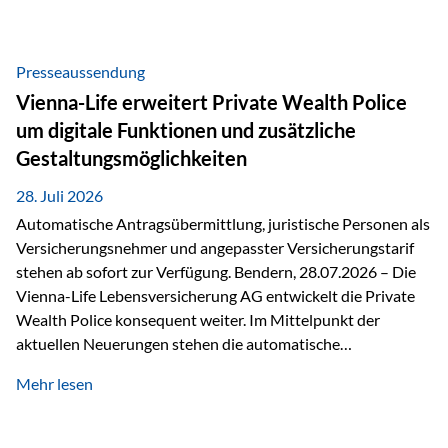
Beratung Digitale Prozesse und künstliche Intelligenz sind
längst Teil des Versicherungsalltags. Sie erleichtern
administrative Aufgaben, beschleunigen Abläufe und
Presseaussendung
schaffen mehr Zeit für das Wesentliche: die persönliche
Vienna-Life erweitert Private Wealth Police
Beratung. Gerade deshalb wird die individuelle Betreuung
um digitale Funktionen und zusätzliche
zum entscheidenden Erfolgsfaktor. Technologie kann
Gestaltungsmöglichkeiten
unterstützen, Vertrauen entsteht jedoch weiterhin im
persönlichen Gespräch. Bei der Vienna-Life reagieren…
28. Juli 2026
Automatische Antragsübermittlung, juristische Personen als
Versicherungsnehmer und angepasster Versicherungstarif
stehen ab sofort zur Verfügung. Bendern, 28.07.2026 – Die
Vienna-Life Lebensversicherung AG entwickelt die Private
Wealth Police konsequent weiter. Im Mittelpunkt der
aktuellen Neuerungen stehen die automatische
Antragsübermittlung, die Möglichkeit, juristische Personen
Mehr lesen
als Versicherungsnehmer einzusetzen, sowie eine
Überarbeitung des zugrundeliegenden Versicherungstarifes.
Durch die automatische Antragsübermittlung wird die