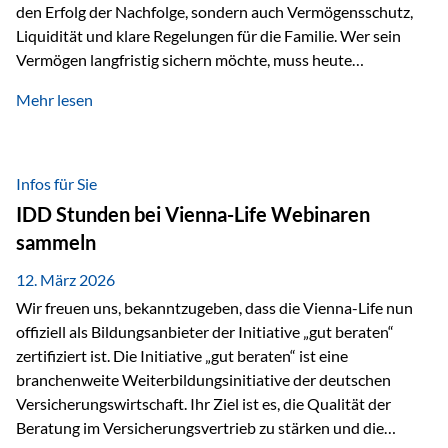
den Erfolg der Nachfolge, sondern auch Vermögensschutz,
Liquidität und klare Regelungen für die Familie. Wer sein
Vermögen langfristig sichern möchte, muss heute
international denken. Und genau hier setzt das Buch
Mehr lesen
„Erfolgsformel Liechtenstein“, herausgegeben und verfasst
von Rolf Klein, an – ein praxisnahes Nachschlagewerk, das
Vermögensnachfolge, Vermögensmanagement und
Vermögensschutz strategisch miteinander verbindet.
Infos für Sie
Warum klassische Nachfolgeplanung oft scheitert Viele
IDD Stunden bei Vienna-Life Webinaren
Vermögen werden erst im Todesfall übertragen. Das kann zu
sammeln
Problemen führen: Hohe Erbschaftsteuern Streitigkeiten
zwischen Erben Liquiditätsprobleme bei Immobilien…
12. März 2026
Wir freuen uns, bekanntzugeben, dass die Vienna-Life nun
offiziell als Bildungsanbieter der Initiative „gut beraten“
zertifiziert ist. Die Initiative „gut beraten“ ist eine
branchenweite Weiterbildungsinitiative der deutschen
Versicherungswirtschaft. Ihr Ziel ist es, die Qualität der
Beratung im Versicherungsvertrieb zu stärken und die