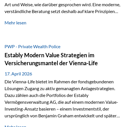
Art und Weise, wie darüber gesprochen wird. Eine moderne,
verständliche Beratung setzt deshalb auf klare Prinzipien
statt auf komplizierte Prognosen. Im Mittelpunkt stehen
Mehr lesen
fünf zentrale Faktoren: eine saubere Struktur, breite
Risikostreuung, Kosteneffizienz, steuerliche Optimierung
und ein wissenschaftlich fundierter Ansatz. Impulse zu
diesem Thema liefern unter anderem die praxisnahen
PWP - Private Wealth Police
Ansätze von Finanzexperte Klaus Rost, der seit vielen Jahren
Estably Modern Value Strategien im
für eine verständliche und…
Versicherungsmantel der Vienna-Life
17. April 2026
Die Vienna-Life bietet im Rahmen der fondsgebundenen
Lösungen Zugang zu aktiv gemanagten Anlagestrategien.
Dazu zählen auch die Portfolios der Estably
Vermögensverwaltung AG, die auf einem modernen Value-
Investing-Ansatz basieren – einem Investmentstil, der
ursprünglich von Benjamin Graham entwickelt und später
durch Investoren wie Warren Buffett weiter geprägt wurde.
Mehr lesen