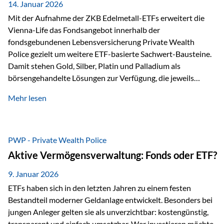
breit ab, ohne die…
14. Januar 2026
Mit der Aufnahme der ZKB Edelmetall-ETFs erweitert die
Vienna-Life das Fondsangebot innerhalb der
fondsgebundenen Lebensversicherung Private Wealth
Police gezielt um weitere ETF-basierte Sachwert-Bausteine.
Damit stehen Gold, Silber, Platin und Palladium als
börsengehandelte Lösungen zur Verfügung, die jeweils
physisch hinterlegte Edelmetalle abbilden. Der Fokus liegt
Mehr lesen
dabei nicht auf einzelnen Marktmeinungen, sondern auf
einer systematischen Portfoliologik: ETFs dienen als
transparente, effiziente Bausteine für Risikostreuung,
Inflationsrobustheit und Stabilisierung – eingebettet in eine
PWP - Private Wealth Police
liechtensteinische Versicherungsstruktur. Die
Aktive Vermögensverwaltung: Fonds oder ETF?
Sicherheitsarchitektur: Liechtenstein als Strukturprinzip Die
Private Wealth Police positioniert sich mit einer dreistufigen
9. Januar 2026
Sicherheitsarchitektur, die auf mehreren Ebenen ansetzt:
ETFs haben sich in den letzten Jahren zu einem festen
Stufe 1: Versicherer-Ebene • Versicherung mit…
Bestandteil moderner Geldanlage entwickelt. Besonders bei
jungen Anleger gelten sie als unverzichtbar: kostengünstig,
transparent und einfach umsetzbar. Wer investieren möchte,