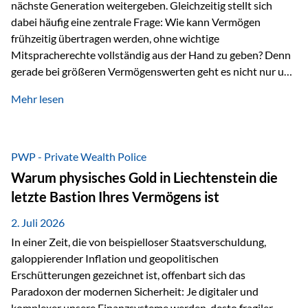
nächste Generation weitergeben. Gleichzeitig stellt sich
dabei häufig eine zentrale Frage: Wie kann Vermögen
frühzeitig übertragen werden, ohne wichtige
Mitspracherechte vollständig aus der Hand zu geben? Denn
gerade bei größeren Vermögenswerten geht es nicht nur um
die Frage der Übertragung. Es geht auch darum,
Mehr lesen
sicherzustellen, dass das Vermögen langfristig erhalten
bleibt und entsprechend der ursprünglichen Planung
verwendet wird. Ein Beispiel aus der Praxis Stellen Sie sich
folgende Situation vor: Ein Vater schenkt seiner Tochter
PWP - Private Wealth Police
einen Teil seines Vermögens. Einige Jahre später möchte die
Warum physisches Gold in Liechtenstein die
Tochter das Geld kurzfristig verwenden, um…
letzte Bastion Ihres Vermögens ist
2. Juli 2026
In einer Zeit, die von beispielloser Staatsverschuldung,
galoppierender Inflation und geopolitischen
Erschütterungen gezeichnet ist, offenbart sich das
Paradoxon der modernen Sicherheit: Je digitaler und
komplexer unsere Finanzsysteme werden, desto fragiler