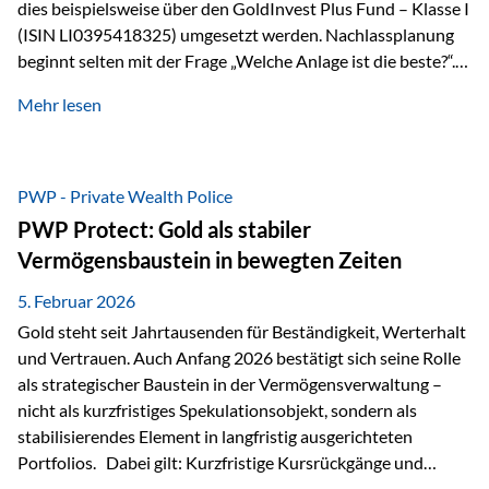
dies beispielsweise über den GoldInvest Plus Fund – Klasse I
(ISIN LI0395418325) umgesetzt werden. Nachlassplanung
beginnt selten mit der Frage „Welche Anlage ist die beste?“.
In der Praxis geht es zuerst um ganz andere Themen:Wer soll
Mehr lesen
was bekommen – wann – und in welcher Struktur?Und vor
allem: Wie lassen sich Streit, Liquiditätsengpässe oder
Notverkäufe vermeiden, wenn ein Todesfall eintritt? Gerade
bei größeren Vermögen ist das entscheidend.
PWP - Private Wealth Police
PWP Protect: Gold als stabiler
Vermögensbaustein in bewegten Zeiten
5. Februar 2026
Gold steht seit Jahrtausenden für Beständigkeit, Werterhalt
und Vertrauen. Auch Anfang 2026 bestätigt sich seine Rolle
als strategischer Baustein in der Vermögensverwaltung –
nicht als kurzfristiges Spekulationsobjekt, sondern als
stabilisierendes Element in langfristig ausgerichteten
Portfolios. Dabei gilt: Kurzfristige Kursrückgänge und
Schwankungen sind jederzeit möglich – insbesondere nach