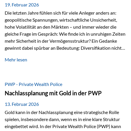
19. Februar 2026
Die letzten Jahre fühlen sich für viele Anleger anders an:
geopolitische Spannungen, wirtschaftliche Unsicherheit,
hohe Volatilität an den Märkten – und immer wieder die
gleiche Frage im Gespräch: Wie finde ich in unruhigen Zeiten
mehr Sicherheit in der Vermögensstruktur? Ein Gedanke
gewinnt dabei spürbar an Bedeutung: Diversifikation nicht
nur über Anlageklassen, sondern auch über Jurisdiktionen.
Mehr lesen
Wer Vermögen ausschließlich in einem Rechtsraum
organisiert, ist auch von dessen Rahmenbedingungen
besonders abhängig. Genau hier kann das Fürstentum
Liechtenstein eine Rolle spielen: außerhalb der EU, ohne
PWP - Private Wealth Police
Euro, mit einem eigenständigen Rechts- und Finanzplatz.
Nachlassplanung mit Gold in der PWP
Und genau an dieser Stelle setzt der 3-Zellenschutz an –…
13. Februar 2026
Gold kann in der Nachlassplanung eine strategische Rolle
spielen, insbesondere dann, wenn es in eine klare Struktur
eingebettet wird. In der Private Wealth Police (PWP) kann