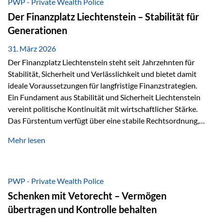
PWP - Private Wealth Police
heißt das:Diese Gelder gehören im Konkursfall nicht zur
Der Finanzplatz Liechtenstein – Stabilität für
allgemeinen Konkursmasse, sondern werden ausschließlich
Generationen
zur Erfüllung…
31. März 2026
Der Finanzplatz Liechtenstein steht seit Jahrzehnten für
Stabilität, Sicherheit und Verlässlichkeit und bietet damit
ideale Voraussetzungen für langfristige Finanzstrategien.
Ein Fundament aus Stabilität und Sicherheit Liechtenstein
vereint politische Kontinuität mit wirtschaftlicher Stärke.
Das Fürstentum verfügt über eine stabile Rechtsordnung,
die auf einer parlamentarischen Demokratie mit
Mehr lesen
monarchischen Elementen basiert. Diese Struktur schafft
nicht nur politische Stabilität, sondern auch eine
außergewöhnlich hohe Planungssicherheit für Investoren
und Unternehmen. Ein wesentliches Merkmal ist die
PWP - Private Wealth Police
Staatsfinanzierung: Liechtenstein weist keine
Schenken mit Vetorecht – Vermögen
Staatsschulden auf, und der Schutz der wirtschaftlichen
übertragen und Kontrolle behalten
Interessen der Bevölkerung ist in der Verfassung verankert.