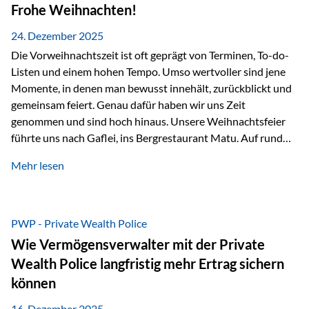
Erlebnissen konnten wir…
Frohe Weihnachten!
24. Dezember 2025
Die Vorweihnachtszeit ist oft geprägt von Terminen, To-do-
Listen und einem hohen Tempo. Umso wertvoller sind jene
Momente, in denen man bewusst innehält, zurückblickt und
gemeinsam feiert. Genau dafür haben wir uns Zeit
genommen und sind hoch hinaus. Unsere Weihnachtsfeier
führte uns nach Gaflei, ins Bergrestaurant Matu. Auf rund
1.500 Metern über dem Rheintal erwartete uns nicht nur ein
Mehr lesen
beeindruckendes Panorama, sondern auch etwas, das im
Alltag oft zu kurz kommt: Ruhe, Klarheit und echter
Weitblick, im wahrsten Sinne des Wortes. Inmitten
verschneiter Landschaft, bei feinem Essen, guter Musik und
PWP - Private Wealth Police
einer entspannten…
Wie Vermögensverwalter mit der Private
Wealth Police langfristig mehr Ertrag sichern
können
16. Dezember 2025