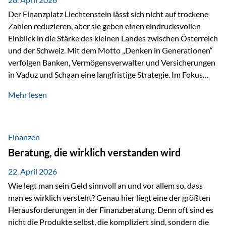
Der Finanzplatz Liechtenstein lässt sich nicht auf trockene
Zahlen reduzieren, aber sie geben einen eindrucksvollen
Einblick in die Stärke des kleinen Landes zwischen Österreich
und der Schweiz. Mit dem Motto „Denken in Generationen“
verfolgen Banken, Vermögensverwalter und Versicherungen
in Vaduz und Schaan eine langfristige Strategie. Im Fokus
stehen dabei vor allem: Qualität Stabilität internationaler
Mehr lesen
Marktzugang Liechtenstein hat sich in den letzten Jahren zu
einem wichtigen Drehpunkt für grenzüberschreitende
Finanzdienstleistungen entwickelt – und die aktuellsten
verfügbaren Kennzahlen (Stand Ende 2024, veröffentlicht
Finanzen
2025/2026)…
Beratung, die wirklich verstanden wird
22. April 2026
Wie legt man sein Geld sinnvoll an und vor allem so, dass
man es wirklich versteht? Genau hier liegt eine der größten
Herausforderungen in der Finanzberatung. Denn oft sind es
nicht die Produkte selbst, die kompliziert sind, sondern die