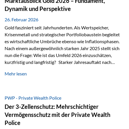
Marktausblick Gold 2026 – Fundament,
nicht ausreichen Traditionelle Nachlassregelungen stoßen
Dynamik und Perspektive
oft…
26. Februar 2026
Gold fasziniert seit Jahrhunderten. Als Wertspeicher,
Krisenmetall und strategischer Portfoliobaustein begleitet
es wirtschaftliche Umbrüche ebenso wie Inflationsphasen.
Nach einem außergewöhnlich starken Jahr 2025 stellt sich
nun die Frage: Wie ist das Umfeld 2026 einzuschätzen,
kurzfristig und langfristig? Starker Jahresauftakt nach
außergewöhnlichem Vorjahr Gold ist mit deutlicher
Mehr lesen
Dynamik in das Jahr 2026 gestartet. Zwischen dem
01.01.2026 und dem 31.01.2026 das Edelmetall: +12,8 % in
USD +11,7 % in EUR Durchschnitt über alle betrachteten
Währungen: +11,5 % Bereits 2025 war ein außergewöhnlich
PWP - Private Wealth Police
starkes Jahr: +64,4 % in USD Durchschnitt über alle
Der 3-Zellenschutz: Mehrschichtiger
Währungen: +56,6 % Langfristig zeigt sich ebenfalls ein
Vermögensschutz mit der Private Wealth
solides…
Police