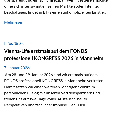
ohne sich intensiv mit einzelnen Märkten oder Titeln zu
beschäftigen, findet in ETFs einen unkomplizierten Einstieg
in den Kapitalmarkt. Aktiv gemanagte Fonds hingegen
Mehr lesen
werden häufig kritisch betrachtet. Sie gelten als teurer,
komplexer und weniger zeitgemäß. Doch greift diese
Einschätzung wirklich zu kurz? Ein differenzierter Blick zeigt:
Beide Ansätze haben ihre Berechtigung und ihre Stärken
Infos für Sie
entfalten sie oft gerade in Kombination. ETFs: Effizient, breit
Vienna-Life erstmals auf dem FONDS
gestreut und klar strukturiert…
professionell KONGRESS 2026 in Mannheim
7. Januar 2026
Am 28. und 29. Januar 2026 sind wir erstmals auf dem
FONDS professionell KONGRESS in Mannheim vertreten.
Damit setzen wir einen weiteren wichtigen Schritt im
persönlichen Dialog mit unseren Vertriebspartnern und
freuen uns auf zwei Tage voller Austausch, neuer
Perspektiven und fachlicher Impulse. Der FONDS
professionell KONGRESS zählt zu den wichtigsten