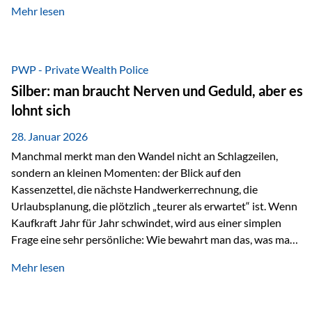
Mehr lesen
starken Anstiegen. Diese verändern jedoch nicht die
langfristige Funktion von Gold als Sachwert und
Diversifikationsinstrument. In einem Umfeld, das weiterhin
von geopolitischen Spannungen, einer stark ausgeweiteten
PWP - Private Wealth Police
Geldmenge sowie strukturellen Verschiebungen an den
Silber: man braucht Nerven und Geduld, aber es
Kapitalmärkten geprägt ist, bleibt Gold ein bewährter Anker.
lohnt sich
Nicht, weil…
28. Januar 2026
Manchmal merkt man den Wandel nicht an Schlagzeilen,
sondern an kleinen Momenten: der Blick auf den
Kassenzettel, die nächste Handwerkerrechnung, die
Urlaubsplanung, die plötzlich „teurer als erwartet“ ist. Wenn
Kaufkraft Jahr für Jahr schwindet, wird aus einer simplen
Frage eine sehr persönliche: Wie bewahrt man das, was man
sich aufgebaut hat? Genau dann wird es Zeit, sich
Mehr lesen
Sachwerten mit einer Investition in Sachwerte zu
beschäftigen; Nicht als Mode, sondern als Prinzip: Vermögen
soll nicht nur wachsen, sondern auch Substanz behalten –