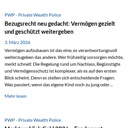
Das Problem: Laufende Besteuerung im Depot Im
Privatdepot fallen an: Abgeltungssteuer Fondsbesteuerung
PWP - Private Wealth Police
(Vorabpauschale, Teilfreistellung) Kein steuerlicher Abzug
Bezugsrecht neu gedacht: Vermögen gezielt
der Vermögensverwaltungs-Gebühren /
und geschützt weitergeben
Depotbankgebühren Jährliches Steuerreporting erforderlich
Zinsen, Dividenden und Kursgewinne werden laufend
3. März 2026
besteuert.
Vermögen aufzubauen ist das eine, es verantwortungsvoll
weiterzugeben das andere. Wer frühzeitig vorsorgen möchte,
merkt schnell: Die Regelung rund um Nachlass, Begünstigte
und Vermögensschutz ist komplexer, als es auf den ersten
Blick scheint. Denn es stellen sich entscheidende Fragen:
Was passiert, wenn das eigene Kind noch zu jung oder
unerfahren ist, um eine größere Summe sinnvoll zu
Mehr lesen
verwalten? Wie kann verhindert werden, dass Ex-Partner,
Gläubiger oder andere Dritte Zugriff auf das Vermögen
erhalten? Und wie lässt sich Vermögen klar und
unbürokratisch übertragen, ohne ausschließlich auf ein
PWP - Private Wealth Police
Testament angewiesen zu sein? Wenn klassische Lösungen