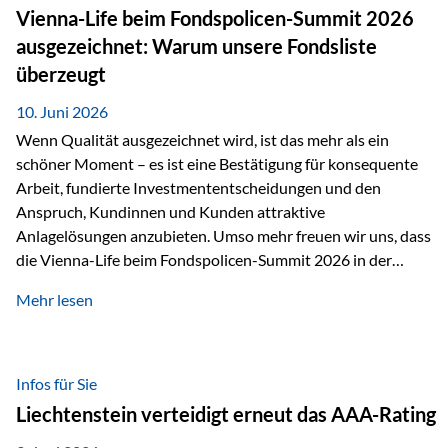
zahlreiche Zukunftstechnologien praktisch unverzichtbar.
Vienna-Life beim Fondspolicen-Summit 2026
Silber findet sich unter anderem in: Solarmodulen
ausgezeichnet: Warum unsere Fondsliste
Elektrofahrzeugen Halbleitern Smartphones und Tablets…
überzeugt
10. Juni 2026
Wenn Qualität ausgezeichnet wird, ist das mehr als ein
schöner Moment – es ist eine Bestätigung für konsequente
Arbeit, fundierte Investmententscheidungen und den
Anspruch, Kundinnen und Kunden attraktive
Anlagelösungen anzubieten. Umso mehr freuen wir uns, dass
die Vienna-Life beim Fondspolicen-Summit 2026 in der
Kategorie ETF/Passiv ausgezeichnet wurde. Grundlage
Mehr lesen
dieser Ehrung ist der renommierte Fondspolicenreport der
SAM – Smart Asset Management Service GmbH, bei dem
mehr als 20 Fondspolicen-Anbieter aus Investmentsicht
analysiert und verglichen wurden. Das Ergebnis: Die ETF-
Infos für Sie
Auswahl der Vienna-Life zählt zu den drei besten Angeboten
Liechtenstein verteidigt erneut das AAA-Rating
am Markt. Für uns ist diese Auszeichnung eine Bestätigung