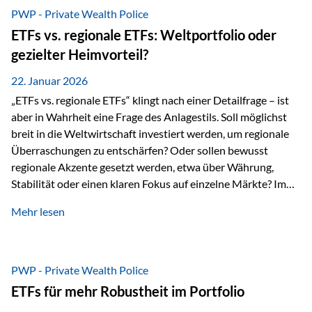
gerade dann, wenn Märkte nervös werden,…
PWP - Private Wealth Police
ETFs vs. regionale ETFs: Weltportfolio oder
gezielter Heimvorteil?
22. Januar 2026
„ETFs vs. regionale ETFs“ klingt nach einer Detailfrage – ist
aber in Wahrheit eine Frage des Anlagestils. Soll möglichst
breit in die Weltwirtschaft investiert werden, um regionale
Überraschungen zu entschärfen? Oder sollen bewusst
regionale Akzente gesetzt werden, etwa über Währung,
Stabilität oder einen klaren Fokus auf einzelne Märkte? Im
Rahmen der fondsgebundenen Lebensversicherung Private
Mehr lesen
Wealth Police der Vienna-Life lassen sich beide Ansätze
kombinieren. Der „Schutz“ im Portfolio entsteht dabei nicht
als Garantie, sondern als Zusammenspiel aus
Risikostreuung, Inflationsrobustheit und Stabilisierung. 1)
PWP - Private Wealth Police
Die Philosophiefrage: breit oder bewusst? Global investieren
ETFs für mehr Robustheit im Portfolio
bedeutet: Das Portfolio bildet die Weltmärkte möglichst