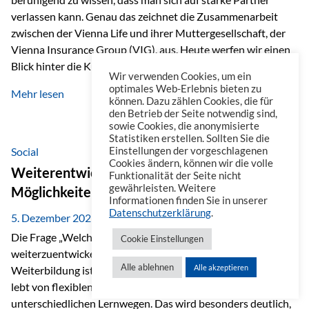
verlassen kann. Genau das zeichnet die Zusammenarbeit
zwischen der Vienna Life und ihrer Muttergesellschaft, der
Vienna Insurance Group (VIG), aus. Heute werfen wir einen
Blick hinter die Kulissen auf eine Unternehmensgruppe mit
Wir verwenden Cookies, um ein
beeindruckender Geschichte, gewachsenem Know-how und
optimales Web-Erlebnis bieten zu
Mehr lesen
einem stabilen Fundament. Ein starkes Netzwerk in ganz
können. Dazu zählen Cookies, die für
den Betrieb der Seite notwendig sind,
Europa Die Vienna Insurance Group ist die führende
sowie Cookies, die anonymisierte
Versicherungsgruppe in Zentral- und Osteuropa. Mit über
Statistiken erstellen. Sollten Sie die
50 Versicherungsgesellschaften in insgesamt 30 Ländern
Social
Einstellungen der vorgeschlagenen
Cookies ändern, können wir die volle
verbindet sie regionale Stärke mit internationaler
Weiterentwicklung im Berufsalltag: Welche
Funktionalität der Seite nicht
Kompetenz.
gewährleisten. Weitere
Möglichkeiten es gibt
Informationen finden Sie in unserer
Datenschutzerklärung
.
5. Dezember 2025
Die Frage „Welche Möglichkeiten gibt es, sich
Cookie Einstellungen
weiterzuentwickeln?“ lässt sich heute vielseitig beantworten.
Alle ablehnen
Alle akzeptieren
Weiterbildung ist längst kein starrer Prozess mehr, sondern
lebt von flexiblen Formaten, individuellen Bedürfnissen und
unterschiedlichen Lernwegen. Das wird besonders deutlich,