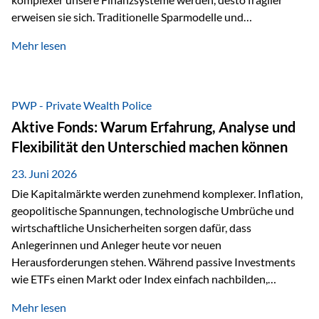
erweisen sie sich. Traditionelle Sparmodelle und
papierbasierte Anlagen, die über Jahrzehnte als
Mehr lesen
unumstößlich galten, versagen angesichts der expansiven
Geldpolitik der Zentralbanken. In diesem Umfeld stellt die
Rückbesinnung auf ein Jahrtausende altes Edelmetall keine
Nostalgie dar, sondern ist die modernste und strategisch
PWP - Private Wealth Police
klügste Antwort auf globale Instabilität. Physische Werte
Aktive Fonds: Warum Erfahrung, Analyse und
und der richtige Rechtsstandort sind heute keine bloße
Flexibilität den Unterschied machen können
Option mehr, sondern eine strategische Notwendigkeit. 1.
Der massive Aufwand hinter einem winzigen…
23. Juni 2026
Die Kapitalmärkte werden zunehmend komplexer. Inflation,
geopolitische Spannungen, technologische Umbrüche und
wirtschaftliche Unsicherheiten sorgen dafür, dass
Anlegerinnen und Anleger heute vor neuen
Herausforderungen stehen. Während passive Investments
wie ETFs einen Markt oder Index einfach nachbilden,
verfolgen aktiv gemanagte Fonds einen anderen Ansatz: Sie
Mehr lesen
setzen auf die Expertise erfahrener Fondsmanager, die