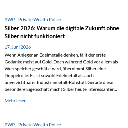
Chancen identifizieren, Risiken bewerten und Portfolios
gezielt steuern. Gerade in einem Umfeld, das von schnellen
Veränderungen geprägt ist, kann diese aktive
PWP - Private Wealth Police
Herangehensweise einen entscheidenden Mehrwert bieten.
Silber 2026: Warum die digitale Zukunft ohne
Was zeichnet aktive Fonds aus? Aktive Fonds verfolgen das
Silber nicht funktioniert
Ziel, nicht nur einen Markt abzubilden, sondern gezielt
Anlageentscheidungen zu treffen. Fondsmanager
17. Juni 2026
analysieren Unternehmen,…
Wenn Anleger an Edelmetalle denken, fällt der erste
Gedanke meist auf Gold. Doch während Gold vor allem als
Wertspeicher geschätzt wird, übernimmt Silber eine
Doppelrolle: Es ist sowohl Edelmetall als auch
unverzichtbarer Industriemetall-Rohstoff. Gerade diese
besondere Eigenschaft macht Silber heute interessanter
denn je. Denn die Welt wird nicht nur digitaler, sondern auch
Mehr lesen
elektrischer – und genau dort spielt Silber eine
entscheidende Rolle. Silber – das Metall der modernen
Wirtschaft Silber verfügt über die höchste elektrische
Leitfähigkeit aller Metalle. Diese Eigenschaft macht es für
PWP - Private Wealth Police