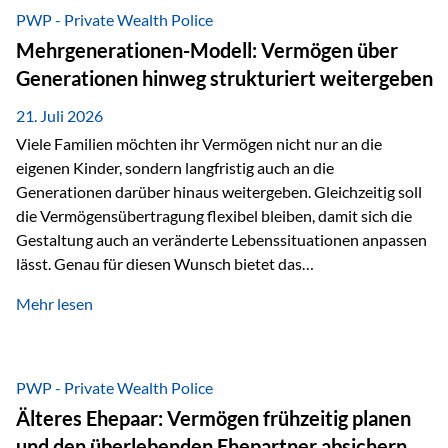
Abwicklung für Vertriebspartner deutlich effizienter
PWP - Private Wealth Police
gestaltet. Anträge werden direkt elektronisch übermittelt,
Mehrgenerationen-Modell: Vermögen über
Medienbrüche reduziert und die weitere Bearbeitung
Generationen hinweg strukturiert weitergeben
beschleunigt. Ab sofort können auch juristische Personen,
wie Kapitalgesellschaften oder Stiftungen, als
21. Juli 2026
Versicherungsnehmer eingesetzt werden. Damit erweitert
Viele Familien möchten ihr Vermögen nicht nur an die
die Vienna-Life die Einsatzmöglichkeiten der Private Wealth
eigenen Kinder, sondern langfristig auch an die
Police insbesondere für…
Generationen darüber hinaus weitergeben. Gleichzeitig soll
die Vermögensübertragung flexibel bleiben, damit sich die
Gestaltung auch an veränderte Lebenssituationen anpassen
lässt. Genau für diesen Wunsch bietet das
Mehrgenerationen-Modell der Private Wealth Police der
Mehr lesen
Vienna-Life eine interessante Lösung. Es ermöglicht,
Vermögen bereits heute generationenübergreifend zu
strukturieren und dennoch flexibel zu bleiben. Die
Ausgangssituation Stellen Sie sich folgende Familie vor: Die
PWP - Private Wealth Police
Großeltern haben über viele Jahre Vermögen aufgebaut. Ihr
Älteres Ehepaar: Vermögen frühzeitig planen
Wunsch ist es, dieses Vermögen nicht nur den eigenen
und den überlebenden Ehepartner absichern