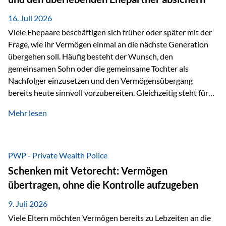
Kindern, sondern langfristig auch den Enkeln zukommen zu…
16. Juli 2026
Viele Ehepaare beschäftigen sich früher oder später mit der
Frage, wie ihr Vermögen einmal an die nächste Generation
übergehen soll. Häufig besteht der Wunsch, den
gemeinsamen Sohn oder die gemeinsame Tochter als
Nachfolger einzusetzen und den Vermögensübergang
bereits heute sinnvoll vorzubereiten. Gleichzeitig steht für
viele Ehepaare ein weiterer Aspekt im Mittelpunkt: Was
Mehr lesen
passiert, wenn einer der beiden verstirbt? Der überlebende
Ehepartner soll auch dann weiterhin finanziell unabhängig
bleiben und uneingeschränkt über das gemeinsame
Vermögen verfügen können. Genau für diese
PWP - Private Wealth Police
Ausgangssituation bietet die Private Wealth Police der
Schenken mit Vetorecht: Vermögen
Vienna-Life eine durchdachte Gestaltungsmöglichkeit. Die
übertragen, ohne die Kontrolle aufzugeben
Ausgangssituation Stellen Sie sich folgendes Beispiel vor:
Ein…
9. Juli 2026
Viele Eltern möchten Vermögen bereits zu Lebzeiten an die