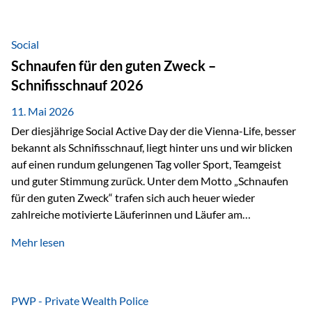
tatsächliche wirtschaftliche Entwicklung von Unternehmen
über viele Jahre hinweg. Als Teil der Produktauswahl
innerhalb der Private Wealth Police der Vienna-Life steht
Social
der Oculus Value Capital Fund für einen langfristig
Schnaufen für den guten Zweck –
orientierten Value-Investing-Ansatz mit Fokus auf
Schnifisschnauf 2026
fundamentale Unternehmensanalyse und nachhaltige
Wertentwicklung. Der Investmentansatz: Value Investing
11. Mai 2026
mit Weitblick Im Zentrum steht ein…
Der diesjährige Social Active Day der die Vienna-Life, besser
bekannt als Schnifisschnauf, liegt hinter uns und wir blicken
auf einen rundum gelungenen Tag voller Sport, Teamgeist
und guter Stimmung zurück. Unter dem Motto „Schnaufen
für den guten Zweck“ trafen sich auch heuer wieder
zahlreiche motivierte Läuferinnen und Läufer am
Dünserberg in Schnifis, um gemeinsam sportliche
Mehr lesen
Höchstleistungen für einen guten Zweck zu erbringen. Mit
grosser Freude dürfen wir verkünden, dass dabei
beeindruckende 14.000 Euro zugunsten des Schulheims
Mäder gesammelt werden konnten. Die anspruchsvolle
PWP - Private Wealth Police