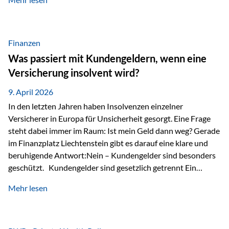
Modernes Value Investing als Grundlage Der
Investmentansatz von Estably basiert auf der
Weiterentwicklung des klassischen Value Investing. Im
Fokus stehen Unternehmen, deren Börsenkurs unter ihrem
Finanzen
inneren Wert liegt. Neben klassischen
Was passiert mit Kundengeldern, wenn eine
Bewertungskennzahlen werden auch qualitative Faktoren
Versicherung insolvent wird?
wie Geschäftsmodell, Wettbewerbsvorteile und
Managementqualität…
9. April 2026
In den letzten Jahren haben Insolvenzen einzelner
Versicherer in Europa für Unsicherheit gesorgt. Eine Frage
steht dabei immer im Raum: Ist mein Geld dann weg? Gerade
im Finanzplatz Liechtenstein gibt es darauf eine klare und
beruhigende Antwort:Nein – Kundengelder sind besonders
geschützt. Kundengelder sind gesetzlich getrennt Ein
zentraler Schutzmechanismus in Liechtenstein ist die
Mehr lesen
sogenannte Sondermasse. Das bedeutet:Die
Vermögenswerte, die zur Deckung der
Versicherungsverpflichtungen dienen, werden rechtlich vom
Vermögen der Versicherungsgesellschaft getrennt. Konkret