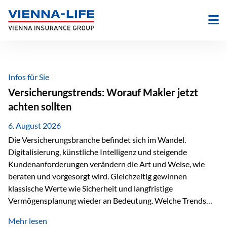
Zum
Inhalt
springen
Infos für Sie
Versicherungstrends: Worauf Makler jetzt
achten sollten
6. August 2026
Die Versicherungsbranche befindet sich im Wandel.
Digitalisierung, künstliche Intelligenz und steigende
Kundenanforderungen verändern die Art und Weise, wie
beraten und vorgesorgt wird. Gleichzeitig gewinnen
klassische Werte wie Sicherheit und langfristige
Vermögensplanung wieder an Bedeutung. Welche Trends
sollten Versicherungsmakler deshalb aktuell besonders im
Mehr lesen
Blick behalten? Digitalisierung und KI verändern die