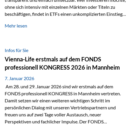
ohne sich intensiv mit einzelnen Märkten oder Titeln zu
beschäftigen, findet in ETFs einen unkomplizierten Einstieg
in den Kapitalmarkt. Aktiv gemanagte Fonds hingegen
Mehr lesen
werden häufig kritisch betrachtet. Sie gelten als teurer,
komplexer und weniger zeitgemäß. Doch greift diese
Einschätzung wirklich zu kurz? Ein differenzierter Blick zeigt:
Beide Ansätze haben ihre Berechtigung und ihre Stärken
Infos für Sie
entfalten sie oft gerade in Kombination. ETFs: Effizient, breit
Vienna-Life erstmals auf dem FONDS
gestreut und klar strukturiert…
professionell KONGRESS 2026 in Mannheim
7. Januar 2026
Am 28. und 29. Januar 2026 sind wir erstmals auf dem
FONDS professionell KONGRESS in Mannheim vertreten.
Damit setzen wir einen weiteren wichtigen Schritt im
persönlichen Dialog mit unseren Vertriebspartnern und
freuen uns auf zwei Tage voller Austausch, neuer
Perspektiven und fachlicher Impulse. Der FONDS
professionell KONGRESS zählt zu den wichtigsten