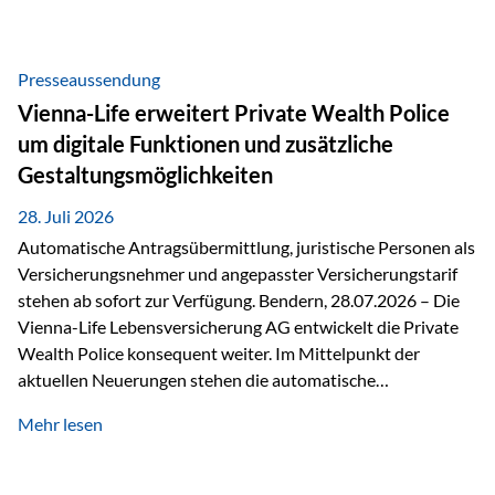
Beratung Digitale Prozesse und künstliche Intelligenz sind
längst Teil des Versicherungsalltags. Sie erleichtern
administrative Aufgaben, beschleunigen Abläufe und
Presseaussendung
schaffen mehr Zeit für das Wesentliche: die persönliche
Vienna-Life erweitert Private Wealth Police
Beratung. Gerade deshalb wird die individuelle Betreuung
um digitale Funktionen und zusätzliche
zum entscheidenden Erfolgsfaktor. Technologie kann
Gestaltungsmöglichkeiten
unterstützen, Vertrauen entsteht jedoch weiterhin im
persönlichen Gespräch. Bei der Vienna-Life reagieren…
28. Juli 2026
Automatische Antragsübermittlung, juristische Personen als
Versicherungsnehmer und angepasster Versicherungstarif
stehen ab sofort zur Verfügung. Bendern, 28.07.2026 – Die
Vienna-Life Lebensversicherung AG entwickelt die Private
Wealth Police konsequent weiter. Im Mittelpunkt der
aktuellen Neuerungen stehen die automatische
Antragsübermittlung, die Möglichkeit, juristische Personen
Mehr lesen
als Versicherungsnehmer einzusetzen, sowie eine
Überarbeitung des zugrundeliegenden Versicherungstarifes.
Durch die automatische Antragsübermittlung wird die