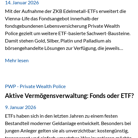
breit ab, ohne die…
14. Januar 2026
Mit der Aufnahme der ZKB Edelmetall-ETFs erweitert die
Vienna-Life das Fondsangebot innerhalb der
fondsgebundenen Lebensversicherung Private Wealth
Police gezielt um weitere ETF-basierte Sachwert-Bausteine.
Damit stehen Gold, Silber, Platin und Palladium als
börsengehandelte Lösungen zur Verfügung, die jeweils
physisch hinterlegte Edelmetalle abbilden. Der Fokus liegt
Mehr lesen
dabei nicht auf einzelnen Marktmeinungen, sondern auf
einer systematischen Portfoliologik: ETFs dienen als
transparente, effiziente Bausteine für Risikostreuung,
Inflationsrobustheit und Stabilisierung – eingebettet in eine
PWP - Private Wealth Police
liechtensteinische Versicherungsstruktur. Die
Aktive Vermögensverwaltung: Fonds oder ETF?
Sicherheitsarchitektur: Liechtenstein als Strukturprinzip Die
Private Wealth Police positioniert sich mit einer dreistufigen
9. Januar 2026
Sicherheitsarchitektur, die auf mehreren Ebenen ansetzt:
ETFs haben sich in den letzten Jahren zu einem festen
Stufe 1: Versicherer-Ebene • Versicherung mit…
Bestandteil moderner Geldanlage entwickelt. Besonders bei
jungen Anleger gelten sie als unverzichtbar: kostengünstig,
transparent und einfach umsetzbar. Wer investieren möchte,