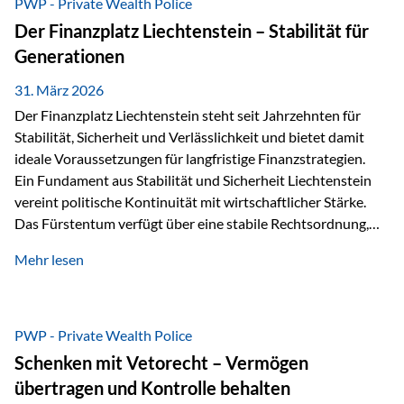
PWP - Private Wealth Police
heißt das:Diese Gelder gehören im Konkursfall nicht zur
Der Finanzplatz Liechtenstein – Stabilität für
allgemeinen Konkursmasse, sondern werden ausschließlich
Generationen
zur Erfüllung…
31. März 2026
Der Finanzplatz Liechtenstein steht seit Jahrzehnten für
Stabilität, Sicherheit und Verlässlichkeit und bietet damit
ideale Voraussetzungen für langfristige Finanzstrategien.
Ein Fundament aus Stabilität und Sicherheit Liechtenstein
vereint politische Kontinuität mit wirtschaftlicher Stärke.
Das Fürstentum verfügt über eine stabile Rechtsordnung,
die auf einer parlamentarischen Demokratie mit
Mehr lesen
monarchischen Elementen basiert. Diese Struktur schafft
nicht nur politische Stabilität, sondern auch eine
außergewöhnlich hohe Planungssicherheit für Investoren
und Unternehmen. Ein wesentliches Merkmal ist die
PWP - Private Wealth Police
Staatsfinanzierung: Liechtenstein weist keine
Schenken mit Vetorecht – Vermögen
Staatsschulden auf, und der Schutz der wirtschaftlichen
übertragen und Kontrolle behalten
Interessen der Bevölkerung ist in der Verfassung verankert.