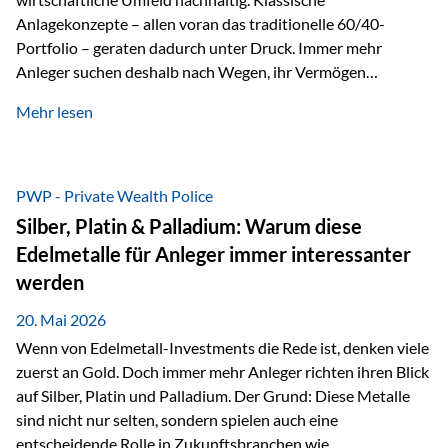
Anlagekonzepte – allen voran das traditionelle 60/40-
Portfolio – geraten dadurch unter Druck. Immer mehr
Anleger suchen deshalb nach Wegen, ihr Vermögen
langfristig gegen Kaufkraftverlust und geopolitische
Mehr lesen
Unsicherheit abzusichern. Genau hier rücken reale und
nicht-inflationierbare Werte wie Gold, Rohstoffe und
digitale Assets wieder in den Fokus. Gold gewinnt seine
monetäre Rolle zurück Gold erlebt derzeit eine
PWP - Private Wealth Police
bemerkenswerte Renaissance als monetärer Wertspeicher.
Silber, Platin & Palladium: Warum diese
Treiber sind Rekordkäufe der Zentralbanken, geopolitische
Edelmetalle für Anleger immer interessanter
Spannungen und ein schleichender Vertrauensverlust in
werden
ungedeckte Papierwährungen. Wie groß dieser
Vertrauensverlust ausfällt, zeigt ein nüchterner
20. Mai 2026
Langfristvergleich: Seit…
Wenn von Edelmetall-Investments die Rede ist, denken viele
zuerst an Gold. Doch immer mehr Anleger richten ihren Blick
auf Silber, Platin und Palladium. Der Grund: Diese Metalle
sind nicht nur selten, sondern spielen auch eine
entscheidende Rolle in Zukunftsbranchen wie