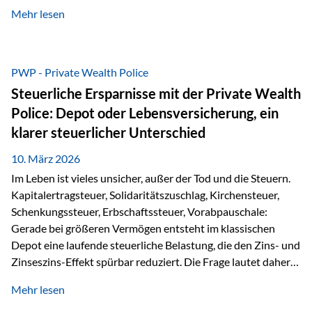
kontinuierliche Weiterbildung von vertrieblich tätigen
Mehr lesen
Personen transparent zu dokumentieren. Seit der
Umsetzung der EU-Versicherungsvertriebsrichtlinie besteht
eine gesetzliche Weiterbildungspflicht von mindestens 15
Stunden pro Jahr für vertrieblich tätige Personen in der
PWP - Private Wealth Police
Versicherungsbranche. Über die Weiterbildungsdatenbank
Steuerliche Ersparnisse mit der Private Wealth
von „gut beraten“ können absolvierte Bildungsmaßnahmen
Police: Depot oder Lebensversicherung, ein
zentral erfasst und dokumentiert werden. „gut beraten“
klarer steuerlicher Unterschied
zertifiziert Als zertifizierter Bildungsanbieter können unsere
Webinare nun für die…
10. März 2026
Im Leben ist vieles unsicher, außer der Tod und die Steuern.
Kapitalertragsteuer, Solidaritätszuschlag, Kirchensteuer,
Schenkungssteuer, Erbschaftssteuer, Vorabpauschale:
Gerade bei größeren Vermögen entsteht im klassischen
Depot eine laufende steuerliche Belastung, die den Zins- und
Zinseszins-Effekt spürbar reduziert. Die Frage lautet daher:
Wie kann Vermögen strukturiert werden, damit Steuern
Mehr lesen
nicht laufend Kapital entziehen – sondern möglichst lange im
System arbeiten? Hier setzt die Private Wealth Police an.