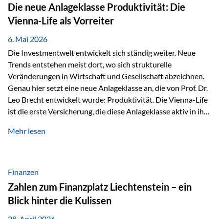
Strecke mit rund 4,8 Kilometern und 680 Höhenmetern
Die neue Anlageklasse Produktivität: Die
stellte die Teilnehmerinnen und Teilnehmer vor eine
Vienna-Life als Vorreiter
sportliche Herausforderung. Doch…
6. Mai 2026
Die Investmentwelt entwickelt sich ständig weiter. Neue
Trends entstehen meist dort, wo sich strukturelle
Veränderungen in Wirtschaft und Gesellschaft abzeichnen.
Genau hier setzt eine neue Anlageklasse an, die von Prof. Dr.
Leo Brecht entwickelt wurde: Produktivität. Die Vienna-Life
ist die erste Versicherung, die diese Anlageklasse aktiv in ihre
Lösung integriert und positioniert sich damit bewusst als
Mehr lesen
Vorreiter. Warum auf das Thema Produktivität setzen? Die
globalen Herausforderungen der Zeit, wie Inflation,
demografischer Wandel oder sinkendes
Wirtschaftswachstum, verändern die Spielregeln für
Finanzen
Investoren. Produktivität adressiert genau diese
Zahlen zum Finanzplatz Liechtenstein – ein
Herausforderungen, da wirtschaftliches Wachstum
Blick hinter die Kulissen
langfristig durch Produktivitätssteigerung entsteht, also
durch die Fähigkeit von Unternehmen, mehr…
28. April 2026