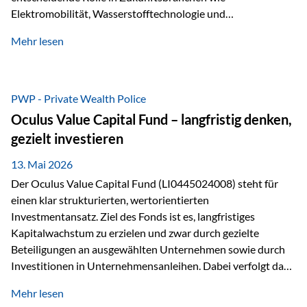
Elektromobilität, Wasserstofftechnologie und
Digitalisierung. Dadurch verbinden sie zwei wichtige
Mehr lesen
Faktoren für Investoren – begrenztes Angebot und
steigende industrielle Nachfrage. Edelmetalle als
Investment mit Zukunftspotenzial Während Gold oft als
klassischer „Sicherheitsanker“ gilt, bieten Silber, Platin und
PWP - Private Wealth Police
Palladium zusätzlich die Chance, von technologischen
Oculus Value Capital Fund – langfristig denken,
Entwicklungen zu profitieren. Die Nachfrage entsteht nicht
gezielt investieren
nur durch Anleger, sondern vor allem durch die Industrie.
Gerade in…
13. Mai 2026
Der Oculus Value Capital Fund (LI0445024008) steht für
einen klar strukturierten, wertorientierten
Investmentansatz. Ziel des Fonds ist es, langfristiges
Kapitalwachstum zu erzielen und zwar durch gezielte
Beteiligungen an ausgewählten Unternehmen sowie durch
Investitionen in Unternehmensanleihen. Dabei verfolgt das
Fondsmanagement eine klare Philosophie: Nicht kurzfristige
Mehr lesen
Marktbewegungen stehen im Fokus, sondern die