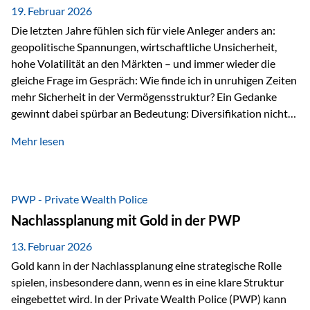
19. Februar 2026
Die letzten Jahre fühlen sich für viele Anleger anders an:
geopolitische Spannungen, wirtschaftliche Unsicherheit,
hohe Volatilität an den Märkten – und immer wieder die
gleiche Frage im Gespräch: Wie finde ich in unruhigen Zeiten
mehr Sicherheit in der Vermögensstruktur? Ein Gedanke
gewinnt dabei spürbar an Bedeutung: Diversifikation nicht
nur über Anlageklassen, sondern auch über Jurisdiktionen.
Mehr lesen
Wer Vermögen ausschließlich in einem Rechtsraum
organisiert, ist auch von dessen Rahmenbedingungen
besonders abhängig. Genau hier kann das Fürstentum
Liechtenstein eine Rolle spielen: außerhalb der EU, ohne
PWP - Private Wealth Police
Euro, mit einem eigenständigen Rechts- und Finanzplatz.
Nachlassplanung mit Gold in der PWP
Und genau an dieser Stelle setzt der 3-Zellenschutz an –…
13. Februar 2026
Gold kann in der Nachlassplanung eine strategische Rolle
spielen, insbesondere dann, wenn es in eine klare Struktur
eingebettet wird. In der Private Wealth Police (PWP) kann