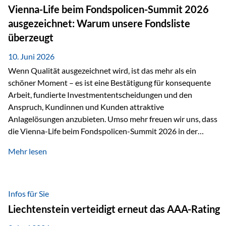
zahlreiche Zukunftstechnologien praktisch unverzichtbar.
Vienna-Life beim Fondspolicen-Summit 2026
Silber findet sich unter anderem in: Solarmodulen
ausgezeichnet: Warum unsere Fondsliste
Elektrofahrzeugen Halbleitern Smartphones und Tablets…
überzeugt
10. Juni 2026
Wenn Qualität ausgezeichnet wird, ist das mehr als ein
schöner Moment – es ist eine Bestätigung für konsequente
Arbeit, fundierte Investmententscheidungen und den
Anspruch, Kundinnen und Kunden attraktive
Anlagelösungen anzubieten. Umso mehr freuen wir uns, dass
die Vienna-Life beim Fondspolicen-Summit 2026 in der
Kategorie ETF/Passiv ausgezeichnet wurde. Grundlage
Mehr lesen
dieser Ehrung ist der renommierte Fondspolicenreport der
SAM – Smart Asset Management Service GmbH, bei dem
mehr als 20 Fondspolicen-Anbieter aus Investmentsicht
analysiert und verglichen wurden. Das Ergebnis: Die ETF-
Infos für Sie
Auswahl der Vienna-Life zählt zu den drei besten Angeboten
Liechtenstein verteidigt erneut das AAA-Rating
am Markt. Für uns ist diese Auszeichnung eine Bestätigung