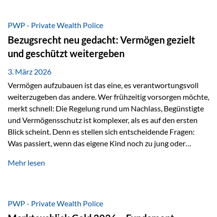
Das Problem: Laufende Besteuerung im Depot Im
Privatdepot fallen an: Abgeltungssteuer Fondsbesteuerung
PWP - Private Wealth Police
(Vorabpauschale, Teilfreistellung) Kein steuerlicher Abzug
Bezugsrecht neu gedacht: Vermögen gezielt
der Vermögensverwaltungs-Gebühren /
und geschützt weitergeben
Depotbankgebühren Jährliches Steuerreporting erforderlich
Zinsen, Dividenden und Kursgewinne werden laufend
3. März 2026
besteuert.
Vermögen aufzubauen ist das eine, es verantwortungsvoll
weiterzugeben das andere. Wer frühzeitig vorsorgen möchte,
merkt schnell: Die Regelung rund um Nachlass, Begünstigte
und Vermögensschutz ist komplexer, als es auf den ersten
Blick scheint. Denn es stellen sich entscheidende Fragen:
Was passiert, wenn das eigene Kind noch zu jung oder
unerfahren ist, um eine größere Summe sinnvoll zu
Mehr lesen
verwalten? Wie kann verhindert werden, dass Ex-Partner,
Gläubiger oder andere Dritte Zugriff auf das Vermögen
erhalten? Und wie lässt sich Vermögen klar und
unbürokratisch übertragen, ohne ausschließlich auf ein
PWP - Private Wealth Police
Testament angewiesen zu sein? Wenn klassische Lösungen