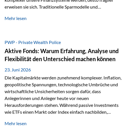
erweisen sie sich. Traditionelle Sparmodelle und
papierbasierte Anlagen, die über Jahrzehnte als
Mehr lesen
unumstößlich galten, versagen angesichts der expansiven
Geldpolitik der Zentralbanken. In diesem Umfeld stellt die
Rückbesinnung auf ein Jahrtausende altes Edelmetall keine
Nostalgie dar, sondern ist die modernste und strategisch
PWP - Private Wealth Police
klügste Antwort auf globale Instabilität. Physische Werte
Aktive Fonds: Warum Erfahrung, Analyse und
und der richtige Rechtsstandort sind heute keine bloße
Flexibilität den Unterschied machen können
Option mehr, sondern eine strategische Notwendigkeit. 1.
Der massive Aufwand hinter einem winzigen…
23. Juni 2026
Die Kapitalmärkte werden zunehmend komplexer. Inflation,
geopolitische Spannungen, technologische Umbrüche und
wirtschaftliche Unsicherheiten sorgen dafür, dass
Anlegerinnen und Anleger heute vor neuen
Herausforderungen stehen. Während passive Investments
wie ETFs einen Markt oder Index einfach nachbilden,
verfolgen aktiv gemanagte Fonds einen anderen Ansatz: Sie
Mehr lesen
setzen auf die Expertise erfahrener Fondsmanager, die