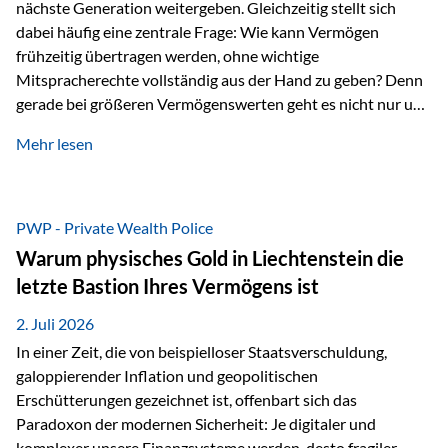
nächste Generation weitergeben. Gleichzeitig stellt sich
dabei häufig eine zentrale Frage: Wie kann Vermögen
frühzeitig übertragen werden, ohne wichtige
Mitspracherechte vollständig aus der Hand zu geben? Denn
gerade bei größeren Vermögenswerten geht es nicht nur um
die Frage der Übertragung. Es geht auch darum,
Mehr lesen
sicherzustellen, dass das Vermögen langfristig erhalten
bleibt und entsprechend der ursprünglichen Planung
verwendet wird. Ein Beispiel aus der Praxis Stellen Sie sich
folgende Situation vor: Ein Vater schenkt seiner Tochter
PWP - Private Wealth Police
einen Teil seines Vermögens. Einige Jahre später möchte die
Warum physisches Gold in Liechtenstein die
Tochter das Geld kurzfristig verwenden, um…
letzte Bastion Ihres Vermögens ist
2. Juli 2026
In einer Zeit, die von beispielloser Staatsverschuldung,
galoppierender Inflation und geopolitischen
Erschütterungen gezeichnet ist, offenbart sich das
Paradoxon der modernen Sicherheit: Je digitaler und
komplexer unsere Finanzsysteme werden, desto fragiler