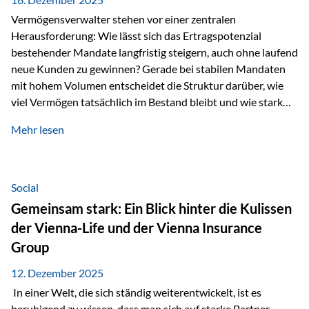
Vermögensverwalter stehen vor einer zentralen
Herausforderung: Wie lässt sich das Ertragspotenzial
bestehender Mandate langfristig steigern, auch ohne laufend
neue Kunden zu gewinnen? Gerade bei stabilen Mandaten
mit hohem Volumen entscheidet die Struktur darüber, wie
viel Vermögen tatsächlich im Bestand bleibt und wie stark
sich das Verwaltungsentgelt über die Jahre entwickelt. Ein
Mehr lesen
Beispiel verdeutlicht diese Wirkung besonders deutlich.
Wird ein Vermögen von 25 Millionen Euro über einen
Zeitraum von 20 Jahren verwaltet, ohne dass neue Kunden
hinzukommen, spielt nicht nur die Rendite eine Rolle. Auch
Social
steuerliche Effekte haben einen erheblichen Einfluss auf…
Gemeinsam stark: Ein Blick hinter die Kulissen
der Vienna-Life und der Vienna Insurance
Group
12. Dezember 2025
In einer Welt, die sich ständig weiterentwickelt, ist es
beruhigend zu wissen, dass man sich auf starke Partner