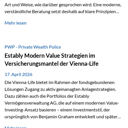
Art und Weise, wie darüber gesprochen wird. Eine moderne,
verständliche Beratung setzt deshalb auf klare Prinzipien
statt auf komplizierte Prognosen. Im Mittelpunkt stehen
Mehr lesen
fünf zentrale Faktoren: eine saubere Struktur, breite
Risikostreuung, Kosteneffizienz, steuerliche Optimierung
und ein wissenschaftlich fundierter Ansatz. Impulse zu
diesem Thema liefern unter anderem die praxisnahen
PWP - Private Wealth Police
Ansätze von Finanzexperte Klaus Rost, der seit vielen Jahren
Estably Modern Value Strategien im
für eine verständliche und…
Versicherungsmantel der Vienna-Life
17. April 2026
Die Vienna-Life bietet im Rahmen der fondsgebundenen
Lösungen Zugang zu aktiv gemanagten Anlagestrategien.
Dazu zählen auch die Portfolios der Estably
Vermögensverwaltung AG, die auf einem modernen Value-
Investing-Ansatz basieren – einem Investmentstil, der
ursprünglich von Benjamin Graham entwickelt und später
durch Investoren wie Warren Buffett weiter geprägt wurde.
Mehr lesen