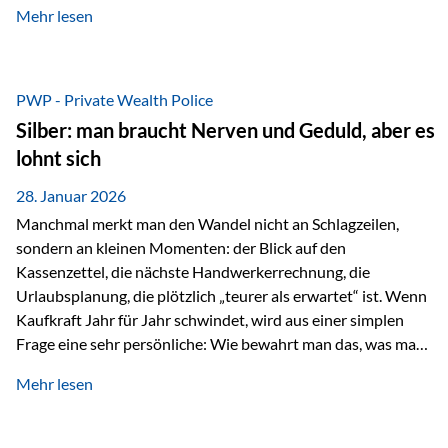
Mehr lesen
starken Anstiegen. Diese verändern jedoch nicht die
langfristige Funktion von Gold als Sachwert und
Diversifikationsinstrument. In einem Umfeld, das weiterhin
von geopolitischen Spannungen, einer stark ausgeweiteten
PWP - Private Wealth Police
Geldmenge sowie strukturellen Verschiebungen an den
Silber: man braucht Nerven und Geduld, aber es
Kapitalmärkten geprägt ist, bleibt Gold ein bewährter Anker.
lohnt sich
Nicht, weil…
28. Januar 2026
Manchmal merkt man den Wandel nicht an Schlagzeilen,
sondern an kleinen Momenten: der Blick auf den
Kassenzettel, die nächste Handwerkerrechnung, die
Urlaubsplanung, die plötzlich „teurer als erwartet“ ist. Wenn
Kaufkraft Jahr für Jahr schwindet, wird aus einer simplen
Frage eine sehr persönliche: Wie bewahrt man das, was man
sich aufgebaut hat? Genau dann wird es Zeit, sich
Mehr lesen
Sachwerten mit einer Investition in Sachwerte zu
beschäftigen; Nicht als Mode, sondern als Prinzip: Vermögen
soll nicht nur wachsen, sondern auch Substanz behalten –