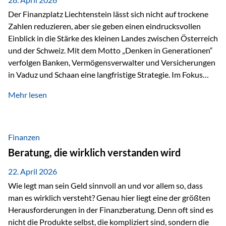
Der Finanzplatz Liechtenstein lässt sich nicht auf trockene
Zahlen reduzieren, aber sie geben einen eindrucksvollen
Einblick in die Stärke des kleinen Landes zwischen Österreich
und der Schweiz. Mit dem Motto „Denken in Generationen“
verfolgen Banken, Vermögensverwalter und Versicherungen
in Vaduz und Schaan eine langfristige Strategie. Im Fokus
stehen dabei vor allem: Qualität Stabilität internationaler
Mehr lesen
Marktzugang Liechtenstein hat sich in den letzten Jahren zu
einem wichtigen Drehpunkt für grenzüberschreitende
Finanzdienstleistungen entwickelt – und die aktuellsten
verfügbaren Kennzahlen (Stand Ende 2024, veröffentlicht
Finanzen
2025/2026)…
Beratung, die wirklich verstanden wird
22. April 2026
Wie legt man sein Geld sinnvoll an und vor allem so, dass
man es wirklich versteht? Genau hier liegt eine der größten
Herausforderungen in der Finanzberatung. Denn oft sind es
nicht die Produkte selbst, die kompliziert sind, sondern die