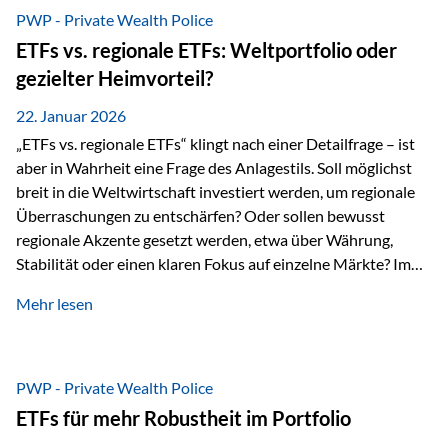
gerade dann, wenn Märkte nervös werden,…
PWP - Private Wealth Police
ETFs vs. regionale ETFs: Weltportfolio oder
gezielter Heimvorteil?
22. Januar 2026
„ETFs vs. regionale ETFs“ klingt nach einer Detailfrage – ist
aber in Wahrheit eine Frage des Anlagestils. Soll möglichst
breit in die Weltwirtschaft investiert werden, um regionale
Überraschungen zu entschärfen? Oder sollen bewusst
regionale Akzente gesetzt werden, etwa über Währung,
Stabilität oder einen klaren Fokus auf einzelne Märkte? Im
Rahmen der fondsgebundenen Lebensversicherung Private
Mehr lesen
Wealth Police der Vienna-Life lassen sich beide Ansätze
kombinieren. Der „Schutz“ im Portfolio entsteht dabei nicht
als Garantie, sondern als Zusammenspiel aus
Risikostreuung, Inflationsrobustheit und Stabilisierung. 1)
PWP - Private Wealth Police
Die Philosophiefrage: breit oder bewusst? Global investieren
ETFs für mehr Robustheit im Portfolio
bedeutet: Das Portfolio bildet die Weltmärkte möglichst