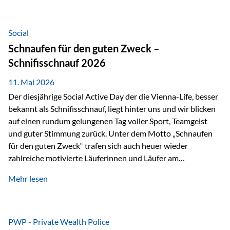
tatsächliche wirtschaftliche Entwicklung von Unternehmen
über viele Jahre hinweg. Als Teil der Produktauswahl
innerhalb der Private Wealth Police der Vienna-Life steht
Social
der Oculus Value Capital Fund für einen langfristig
Schnaufen für den guten Zweck –
orientierten Value-Investing-Ansatz mit Fokus auf
Schnifisschnauf 2026
fundamentale Unternehmensanalyse und nachhaltige
Wertentwicklung. Der Investmentansatz: Value Investing
11. Mai 2026
mit Weitblick Im Zentrum steht ein…
Der diesjährige Social Active Day der die Vienna-Life, besser
bekannt als Schnifisschnauf, liegt hinter uns und wir blicken
auf einen rundum gelungenen Tag voller Sport, Teamgeist
und guter Stimmung zurück. Unter dem Motto „Schnaufen
für den guten Zweck“ trafen sich auch heuer wieder
zahlreiche motivierte Läuferinnen und Läufer am
Dünserberg in Schnifis, um gemeinsam sportliche
Mehr lesen
Höchstleistungen für einen guten Zweck zu erbringen. Mit
grosser Freude dürfen wir verkünden, dass dabei
beeindruckende 14.000 Euro zugunsten des Schulheims
Mäder gesammelt werden konnten. Die anspruchsvolle
PWP - Private Wealth Police