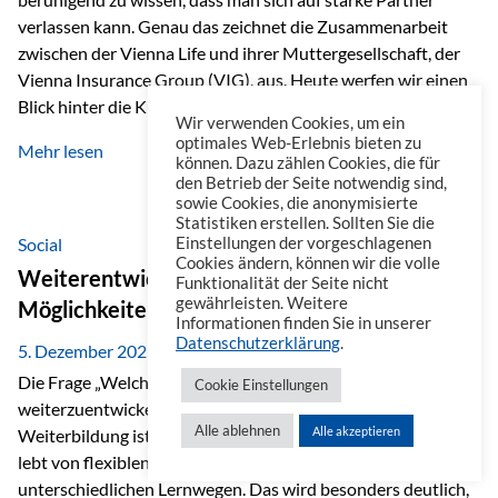
verlassen kann. Genau das zeichnet die Zusammenarbeit
zwischen der Vienna Life und ihrer Muttergesellschaft, der
Vienna Insurance Group (VIG), aus. Heute werfen wir einen
Blick hinter die Kulissen auf eine Unternehmensgruppe mit
Wir verwenden Cookies, um ein
beeindruckender Geschichte, gewachsenem Know-how und
optimales Web-Erlebnis bieten zu
Mehr lesen
einem stabilen Fundament. Ein starkes Netzwerk in ganz
können. Dazu zählen Cookies, die für
den Betrieb der Seite notwendig sind,
Europa Die Vienna Insurance Group ist die führende
sowie Cookies, die anonymisierte
Versicherungsgruppe in Zentral- und Osteuropa. Mit über
Statistiken erstellen. Sollten Sie die
50 Versicherungsgesellschaften in insgesamt 30 Ländern
Social
Einstellungen der vorgeschlagenen
Cookies ändern, können wir die volle
verbindet sie regionale Stärke mit internationaler
Weiterentwicklung im Berufsalltag: Welche
Funktionalität der Seite nicht
Kompetenz.
gewährleisten. Weitere
Möglichkeiten es gibt
Informationen finden Sie in unserer
Datenschutzerklärung
.
5. Dezember 2025
Die Frage „Welche Möglichkeiten gibt es, sich
Cookie Einstellungen
weiterzuentwickeln?“ lässt sich heute vielseitig beantworten.
Alle ablehnen
Alle akzeptieren
Weiterbildung ist längst kein starrer Prozess mehr, sondern
lebt von flexiblen Formaten, individuellen Bedürfnissen und
unterschiedlichen Lernwegen. Das wird besonders deutlich,