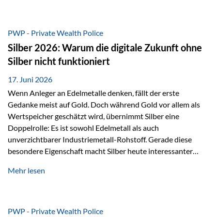
Chancen identifizieren, Risiken bewerten und Portfolios
gezielt steuern. Gerade in einem Umfeld, das von schnellen
Veränderungen geprägt ist, kann diese aktive
PWP - Private Wealth Police
Herangehensweise einen entscheidenden Mehrwert bieten.
Silber 2026: Warum die digitale Zukunft ohne
Was zeichnet aktive Fonds aus? Aktive Fonds verfolgen das
Silber nicht funktioniert
Ziel, nicht nur einen Markt abzubilden, sondern gezielt
Anlageentscheidungen zu treffen. Fondsmanager
17. Juni 2026
analysieren Unternehmen,…
Wenn Anleger an Edelmetalle denken, fällt der erste
Gedanke meist auf Gold. Doch während Gold vor allem als
Wertspeicher geschätzt wird, übernimmt Silber eine
Doppelrolle: Es ist sowohl Edelmetall als auch
unverzichtbarer Industriemetall-Rohstoff. Gerade diese
besondere Eigenschaft macht Silber heute interessanter
denn je. Denn die Welt wird nicht nur digitaler, sondern auch
Mehr lesen
elektrischer – und genau dort spielt Silber eine
entscheidende Rolle. Silber – das Metall der modernen
Wirtschaft Silber verfügt über die höchste elektrische
Leitfähigkeit aller Metalle. Diese Eigenschaft macht es für
PWP - Private Wealth Police