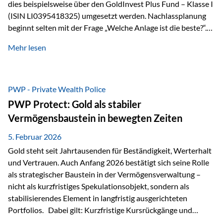
dies beispielsweise über den GoldInvest Plus Fund – Klasse I
(ISIN LI0395418325) umgesetzt werden. Nachlassplanung
beginnt selten mit der Frage „Welche Anlage ist die beste?“.
In der Praxis geht es zuerst um ganz andere Themen:Wer soll
Mehr lesen
was bekommen – wann – und in welcher Struktur?Und vor
allem: Wie lassen sich Streit, Liquiditätsengpässe oder
Notverkäufe vermeiden, wenn ein Todesfall eintritt? Gerade
bei größeren Vermögen ist das entscheidend.
PWP - Private Wealth Police
PWP Protect: Gold als stabiler
Vermögensbaustein in bewegten Zeiten
5. Februar 2026
Gold steht seit Jahrtausenden für Beständigkeit, Werterhalt
und Vertrauen. Auch Anfang 2026 bestätigt sich seine Rolle
als strategischer Baustein in der Vermögensverwaltung –
nicht als kurzfristiges Spekulationsobjekt, sondern als
stabilisierendes Element in langfristig ausgerichteten
Portfolios. Dabei gilt: Kurzfristige Kursrückgänge und
Schwankungen sind jederzeit möglich – insbesondere nach