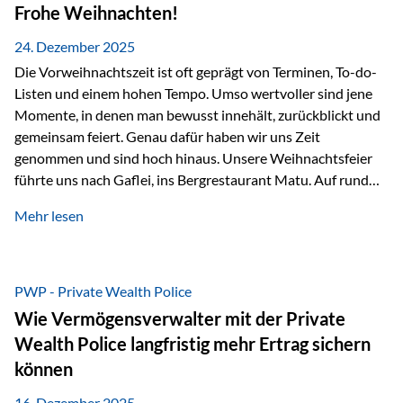
Erlebnissen konnten wir…
Frohe Weihnachten!
24. Dezember 2025
Die Vorweihnachtszeit ist oft geprägt von Terminen, To-do-
Listen und einem hohen Tempo. Umso wertvoller sind jene
Momente, in denen man bewusst innehält, zurückblickt und
gemeinsam feiert. Genau dafür haben wir uns Zeit
genommen und sind hoch hinaus. Unsere Weihnachtsfeier
führte uns nach Gaflei, ins Bergrestaurant Matu. Auf rund
1.500 Metern über dem Rheintal erwartete uns nicht nur ein
Mehr lesen
beeindruckendes Panorama, sondern auch etwas, das im
Alltag oft zu kurz kommt: Ruhe, Klarheit und echter
Weitblick, im wahrsten Sinne des Wortes. Inmitten
verschneiter Landschaft, bei feinem Essen, guter Musik und
PWP - Private Wealth Police
einer entspannten…
Wie Vermögensverwalter mit der Private
Wealth Police langfristig mehr Ertrag sichern
können
16. Dezember 2025