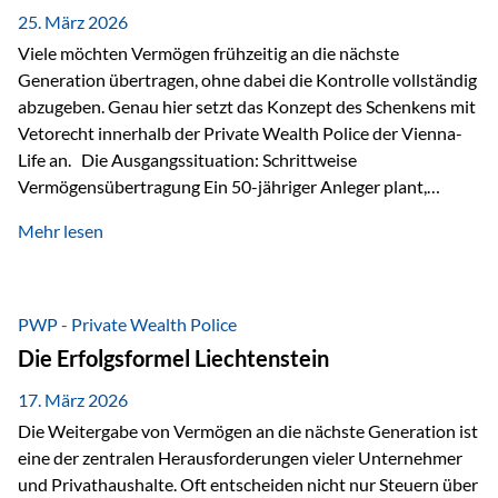
Besonders hervorzuheben ist hierbei Artikel 14 der
25. März 2026
liechtensteinischen Verfassung. Darin…
Viele möchten Vermögen frühzeitig an die nächste
Generation übertragen, ohne dabei die Kontrolle vollständig
abzugeben. Genau hier setzt das Konzept des Schenkens mit
Vetorecht innerhalb der Private Wealth Police der Vienna-
Life an. Die Ausgangssituation: Schrittweise
Vermögensübertragung Ein 50-jähriger Anleger plant,
seinem Kind Vermögen zu übertragen. Dabei soll nicht nur
Mehr lesen
der steuerliche Freibetrag optimal genutzt werden, sondern
auch sichergestellt sein, dass mit dem verschenken Geld
verantwortungsvoll umgegangen wird. Das Ziel:Eine
strukturierte, langfristige Vermögensübertragung, ohne die
PWP - Private Wealth Police
Kontrolle vollständig aus der Hand zu geben. Die Lösung:
Die Erfolgsformel Liechtenstein
Abschmelzung mit Vetorecht Die Umsetzung erfolgt über die
Private Wealth Police…
17. März 2026
Die Weitergabe von Vermögen an die nächste Generation ist
eine der zentralen Herausforderungen vieler Unternehmer
und Privathaushalte. Oft entscheiden nicht nur Steuern über