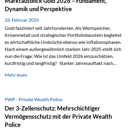
Marktausblick Gold 2026 – Fundament,
nicht ausreichen Traditionelle Nachlassregelungen stoßen
Dynamik und Perspektive
oft…
26. Februar 2026
Gold fasziniert seit Jahrhunderten. Als Wertspeicher,
Krisenmetall und strategischer Portfoliobaustein begleitet
es wirtschaftliche Umbrüche ebenso wie Inflationsphasen.
Nach einem außergewöhnlich starken Jahr 2025 stellt sich
nun die Frage: Wie ist das Umfeld 2026 einzuschätzen,
kurzfristig und langfristig? Starker Jahresauftakt nach
außergewöhnlichem Vorjahr Gold ist mit deutlicher
Mehr lesen
Dynamik in das Jahr 2026 gestartet. Zwischen dem
01.01.2026 und dem 31.01.2026 das Edelmetall: +12,8 % in
USD +11,7 % in EUR Durchschnitt über alle betrachteten
Währungen: +11,5 % Bereits 2025 war ein außergewöhnlich
PWP - Private Wealth Police
starkes Jahr: +64,4 % in USD Durchschnitt über alle
Der 3-Zellenschutz: Mehrschichtiger
Währungen: +56,6 % Langfristig zeigt sich ebenfalls ein
Vermögensschutz mit der Private Wealth
solides…
Police