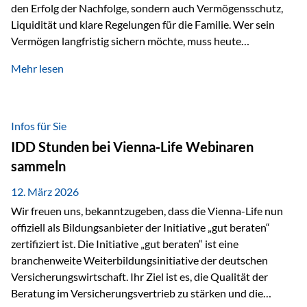
den Erfolg der Nachfolge, sondern auch Vermögensschutz,
Liquidität und klare Regelungen für die Familie. Wer sein
Vermögen langfristig sichern möchte, muss heute
international denken. Und genau hier setzt das Buch
Mehr lesen
„Erfolgsformel Liechtenstein“, herausgegeben und verfasst
von Rolf Klein, an – ein praxisnahes Nachschlagewerk, das
Vermögensnachfolge, Vermögensmanagement und
Vermögensschutz strategisch miteinander verbindet.
Infos für Sie
Warum klassische Nachfolgeplanung oft scheitert Viele
IDD Stunden bei Vienna-Life Webinaren
Vermögen werden erst im Todesfall übertragen. Das kann zu
sammeln
Problemen führen: Hohe Erbschaftsteuern Streitigkeiten
zwischen Erben Liquiditätsprobleme bei Immobilien…
12. März 2026
Wir freuen uns, bekanntzugeben, dass die Vienna-Life nun
offiziell als Bildungsanbieter der Initiative „gut beraten“
zertifiziert ist. Die Initiative „gut beraten“ ist eine
branchenweite Weiterbildungsinitiative der deutschen
Versicherungswirtschaft. Ihr Ziel ist es, die Qualität der
Beratung im Versicherungsvertrieb zu stärken und die