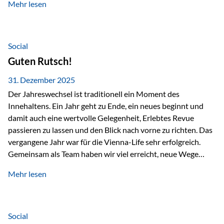
Mehr lesen
Branchentreffen für Finanz- und Versicherungsprofis im
deutschsprachigen Raum. Für uns bietet die Veranstaltung
die ideale Plattform, um aktuelle Themen rund um Vorsorge,
Vermögensstrukturierung und Nachfolgeplanung
Social
gemeinsam zu diskutieren. Persönlich für Sie vor Ort An
Guten Rutsch!
beiden Kongresstagen stehen Ihnen Maximilian
Fichtenbauer, Dirk…
31. Dezember 2025
Der Jahreswechsel ist traditionell ein Moment des
Innehaltens. Ein Jahr geht zu Ende, ein neues beginnt und
damit auch eine wertvolle Gelegenheit, Erlebtes Revue
passieren zu lassen und den Blick nach vorne zu richten. Das
vergangene Jahr war für die Vienna-Life sehr erfolgreich.
Gemeinsam als Team haben wir viel erreicht, neue Wege
beschritten und besondere Momente erlebt.
Mehr lesen
Veranstaltungen wie der Schnifisschnauf, aber auch unsere
Teamevents, vom Minigolf bis zur Weihnachtsfeier, haben
den Zusammenhalt gestärkt und gezeigt, wie wichtig ein
starkes Miteinander ist. Neben diesen gemeinsamen
Social