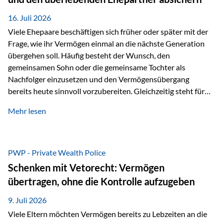
Kindern, sondern langfristig auch den Enkeln zukommen zu…
16. Juli 2026
Viele Ehepaare beschäftigen sich früher oder später mit der
Frage, wie ihr Vermögen einmal an die nächste Generation
übergehen soll. Häufig besteht der Wunsch, den
gemeinsamen Sohn oder die gemeinsame Tochter als
Nachfolger einzusetzen und den Vermögensübergang
bereits heute sinnvoll vorzubereiten. Gleichzeitig steht für
viele Ehepaare ein weiterer Aspekt im Mittelpunkt: Was
Mehr lesen
passiert, wenn einer der beiden verstirbt? Der überlebende
Ehepartner soll auch dann weiterhin finanziell unabhängig
bleiben und uneingeschränkt über das gemeinsame
Vermögen verfügen können. Genau für diese
PWP - Private Wealth Police
Ausgangssituation bietet die Private Wealth Police der
Schenken mit Vetorecht: Vermögen
Vienna-Life eine durchdachte Gestaltungsmöglichkeit. Die
übertragen, ohne die Kontrolle aufzugeben
Ausgangssituation Stellen Sie sich folgendes Beispiel vor:
Ein…
9. Juli 2026
Viele Eltern möchten Vermögen bereits zu Lebzeiten an die