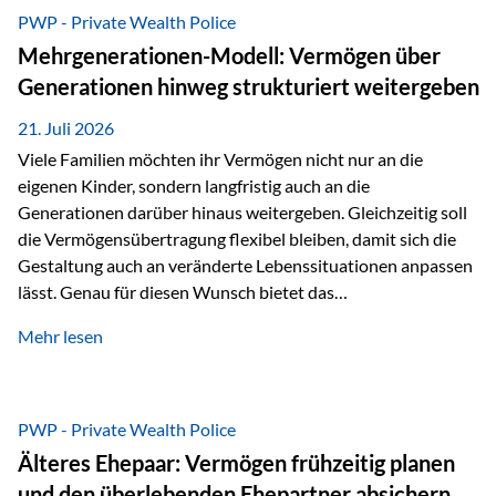
Abwicklung für Vertriebspartner deutlich effizienter
PWP - Private Wealth Police
gestaltet. Anträge werden direkt elektronisch übermittelt,
Mehrgenerationen-Modell: Vermögen über
Medienbrüche reduziert und die weitere Bearbeitung
Generationen hinweg strukturiert weitergeben
beschleunigt. Ab sofort können auch juristische Personen,
wie Kapitalgesellschaften oder Stiftungen, als
21. Juli 2026
Versicherungsnehmer eingesetzt werden. Damit erweitert
Viele Familien möchten ihr Vermögen nicht nur an die
die Vienna-Life die Einsatzmöglichkeiten der Private Wealth
eigenen Kinder, sondern langfristig auch an die
Police insbesondere für…
Generationen darüber hinaus weitergeben. Gleichzeitig soll
die Vermögensübertragung flexibel bleiben, damit sich die
Gestaltung auch an veränderte Lebenssituationen anpassen
lässt. Genau für diesen Wunsch bietet das
Mehrgenerationen-Modell der Private Wealth Police der
Mehr lesen
Vienna-Life eine interessante Lösung. Es ermöglicht,
Vermögen bereits heute generationenübergreifend zu
strukturieren und dennoch flexibel zu bleiben. Die
Ausgangssituation Stellen Sie sich folgende Familie vor: Die
PWP - Private Wealth Police
Großeltern haben über viele Jahre Vermögen aufgebaut. Ihr
Älteres Ehepaar: Vermögen frühzeitig planen
Wunsch ist es, dieses Vermögen nicht nur den eigenen
und den überlebenden Ehepartner absichern