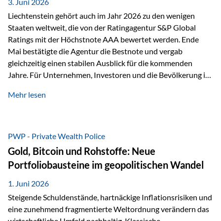
unseres Weges und unseres Anspruchs,…
3. Juni 2026
Liechtenstein gehört auch im Jahr 2026 zu den wenigen
Staaten weltweit, die von der Ratingagentur S&P Global
Ratings mit der Höchstnote AAA bewertet werden. Ende
Mai bestätigte die Agentur die Bestnote und vergab
gleichzeitig einen stabilen Ausblick für die kommenden
Jahre. Für Unternehmen, Investoren und die Bevölkerung ist
diese Einstufung ein wichtiges Signal. Sie unterstreicht die
Mehr lesen
finanzielle Stabilität des Landes sowie das Vertrauen
internationaler Märkte in den Wirtschafts- und
Finanzstandort Liechtenstein. Starker Wirtschaftsstandort
trotz Herausforderungen Die weltwirtschaftlichen
PWP - Private Wealth Police
Rahmenbedingungen bleiben anspruchsvoll. Geopolitische
Gold, Bitcoin und Rohstoffe: Neue
Unsicherheiten, eine verhaltene Investitionstätigkeit und
Portfoliobausteine im geopolitischen Wandel
eine schwächere Nachfrage in wichtigen Exportmärkten
beeinflussen auch die liechtensteinische Wirtschaft.
1. Juni 2026
Dennoch sieht…
Steigende Schuldenstände, hartnäckige Inflationsrisiken und
eine zunehmend fragmentierte Weltordnung verändern das
wirtschaftliche Umfeld nachhaltig. Klassische