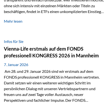
ohne sich intensiv mit einzelnen Märkten oder Titeln zu
beschäftigen, findet in ETFs einen unkomplizierten Einstieg
in den Kapitalmarkt. Aktiv gemanagte Fonds hingegen
Mehr lesen
werden häufig kritisch betrachtet. Sie gelten als teurer,
komplexer und weniger zeitgemäß. Doch greift diese
Einschätzung wirklich zu kurz? Ein differenzierter Blick zeigt:
Beide Ansätze haben ihre Berechtigung und ihre Stärken
Infos für Sie
entfalten sie oft gerade in Kombination. ETFs: Effizient, breit
Vienna-Life erstmals auf dem FONDS
gestreut und klar strukturiert…
professionell KONGRESS 2026 in Mannheim
7. Januar 2026
Am 28. und 29. Januar 2026 sind wir erstmals auf dem
FONDS professionell KONGRESS in Mannheim vertreten.
Damit setzen wir einen weiteren wichtigen Schritt im
persönlichen Dialog mit unseren Vertriebspartnern und
freuen uns auf zwei Tage voller Austausch, neuer
Perspektiven und fachlicher Impulse. Der FONDS
professionell KONGRESS zählt zu den wichtigsten