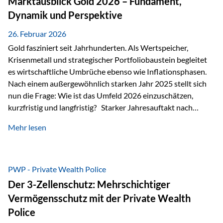
Marktausblick Gold 2026 – Fundament,
nicht ausreichen Traditionelle Nachlassregelungen stoßen
Dynamik und Perspektive
oft…
26. Februar 2026
Gold fasziniert seit Jahrhunderten. Als Wertspeicher,
Krisenmetall und strategischer Portfoliobaustein begleitet
es wirtschaftliche Umbrüche ebenso wie Inflationsphasen.
Nach einem außergewöhnlich starken Jahr 2025 stellt sich
nun die Frage: Wie ist das Umfeld 2026 einzuschätzen,
kurzfristig und langfristig? Starker Jahresauftakt nach
außergewöhnlichem Vorjahr Gold ist mit deutlicher
Mehr lesen
Dynamik in das Jahr 2026 gestartet. Zwischen dem
01.01.2026 und dem 31.01.2026 das Edelmetall: +12,8 % in
USD +11,7 % in EUR Durchschnitt über alle betrachteten
Währungen: +11,5 % Bereits 2025 war ein außergewöhnlich
PWP - Private Wealth Police
starkes Jahr: +64,4 % in USD Durchschnitt über alle
Der 3-Zellenschutz: Mehrschichtiger
Währungen: +56,6 % Langfristig zeigt sich ebenfalls ein
Vermögensschutz mit der Private Wealth
solides…
Police