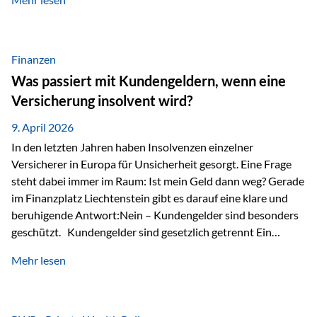
Modernes Value Investing als Grundlage Der
Investmentansatz von Estably basiert auf der
Weiterentwicklung des klassischen Value Investing. Im
Fokus stehen Unternehmen, deren Börsenkurs unter ihrem
Finanzen
inneren Wert liegt. Neben klassischen
Was passiert mit Kundengeldern, wenn eine
Bewertungskennzahlen werden auch qualitative Faktoren
Versicherung insolvent wird?
wie Geschäftsmodell, Wettbewerbsvorteile und
Managementqualität…
9. April 2026
In den letzten Jahren haben Insolvenzen einzelner
Versicherer in Europa für Unsicherheit gesorgt. Eine Frage
steht dabei immer im Raum: Ist mein Geld dann weg? Gerade
im Finanzplatz Liechtenstein gibt es darauf eine klare und
beruhigende Antwort:Nein – Kundengelder sind besonders
geschützt. Kundengelder sind gesetzlich getrennt Ein
zentraler Schutzmechanismus in Liechtenstein ist die
Mehr lesen
sogenannte Sondermasse. Das bedeutet:Die
Vermögenswerte, die zur Deckung der
Versicherungsverpflichtungen dienen, werden rechtlich vom
Vermögen der Versicherungsgesellschaft getrennt. Konkret