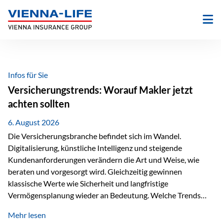
Zum
Inhalt
springen
Infos für Sie
Versicherungstrends: Worauf Makler jetzt
achten sollten
6. August 2026
Die Versicherungsbranche befindet sich im Wandel.
Digitalisierung, künstliche Intelligenz und steigende
Kundenanforderungen verändern die Art und Weise, wie
beraten und vorgesorgt wird. Gleichzeitig gewinnen
klassische Werte wie Sicherheit und langfristige
Vermögensplanung wieder an Bedeutung. Welche Trends
sollten Versicherungsmakler deshalb aktuell besonders im
Mehr lesen
Blick behalten? Digitalisierung und KI verändern die