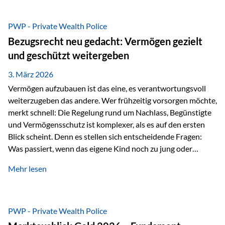
Das Problem: Laufende Besteuerung im Depot Im
Privatdepot fallen an: Abgeltungssteuer Fondsbesteuerung
PWP - Private Wealth Police
(Vorabpauschale, Teilfreistellung) Kein steuerlicher Abzug
Bezugsrecht neu gedacht: Vermögen gezielt
der Vermögensverwaltungs-Gebühren /
und geschützt weitergeben
Depotbankgebühren Jährliches Steuerreporting erforderlich
Zinsen, Dividenden und Kursgewinne werden laufend
3. März 2026
besteuert.
Vermögen aufzubauen ist das eine, es verantwortungsvoll
weiterzugeben das andere. Wer frühzeitig vorsorgen möchte,
merkt schnell: Die Regelung rund um Nachlass, Begünstigte
und Vermögensschutz ist komplexer, als es auf den ersten
Blick scheint. Denn es stellen sich entscheidende Fragen:
Was passiert, wenn das eigene Kind noch zu jung oder
unerfahren ist, um eine größere Summe sinnvoll zu
Mehr lesen
verwalten? Wie kann verhindert werden, dass Ex-Partner,
Gläubiger oder andere Dritte Zugriff auf das Vermögen
erhalten? Und wie lässt sich Vermögen klar und
unbürokratisch übertragen, ohne ausschließlich auf ein
PWP - Private Wealth Police
Testament angewiesen zu sein? Wenn klassische Lösungen