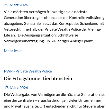
Besonders hervorzuheben ist hierbei Artikel 14 der
25. März 2026
liechtensteinischen Verfassung. Darin…
Viele möchten Vermögen frühzeitig an die nächste
Generation übertragen, ohne dabei die Kontrolle vollständig
abzugeben. Genau hier setzt das Konzept des Schenkens mit
Vetorecht innerhalb der Private Wealth Police der Vienna-
Life an. Die Ausgangssituation: Schrittweise
Vermögensübertragung Ein 50-jähriger Anleger plant,
seinem Kind Vermögen zu übertragen. Dabei soll nicht nur
Mehr lesen
der steuerliche Freibetrag optimal genutzt werden, sondern
auch sichergestellt sein, dass mit dem verschenken Geld
verantwortungsvoll umgegangen wird. Das Ziel:Eine
strukturierte, langfristige Vermögensübertragung, ohne die
PWP - Private Wealth Police
Kontrolle vollständig aus der Hand zu geben. Die Lösung:
Die Erfolgsformel Liechtenstein
Abschmelzung mit Vetorecht Die Umsetzung erfolgt über die
Private Wealth Police…
17. März 2026
Die Weitergabe von Vermögen an die nächste Generation ist
eine der zentralen Herausforderungen vieler Unternehmer
und Privathaushalte. Oft entscheiden nicht nur Steuern über