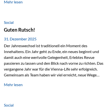
Mehr lesen
Branchentreffen für Finanz- und Versicherungsprofis im
deutschsprachigen Raum. Für uns bietet die Veranstaltung
die ideale Plattform, um aktuelle Themen rund um Vorsorge,
Vermögensstrukturierung und Nachfolgeplanung
Social
gemeinsam zu diskutieren. Persönlich für Sie vor Ort An
Guten Rutsch!
beiden Kongresstagen stehen Ihnen Maximilian
Fichtenbauer, Dirk…
31. Dezember 2025
Der Jahreswechsel ist traditionell ein Moment des
Innehaltens. Ein Jahr geht zu Ende, ein neues beginnt und
damit auch eine wertvolle Gelegenheit, Erlebtes Revue
passieren zu lassen und den Blick nach vorne zu richten. Das
vergangene Jahr war für die Vienna-Life sehr erfolgreich.
Gemeinsam als Team haben wir viel erreicht, neue Wege
beschritten und besondere Momente erlebt.
Mehr lesen
Veranstaltungen wie der Schnifisschnauf, aber auch unsere
Teamevents, vom Minigolf bis zur Weihnachtsfeier, haben
den Zusammenhalt gestärkt und gezeigt, wie wichtig ein
starkes Miteinander ist. Neben diesen gemeinsamen
Social