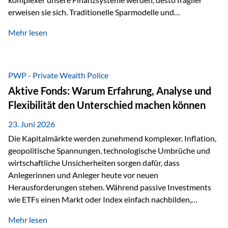
erweisen sie sich. Traditionelle Sparmodelle und
papierbasierte Anlagen, die über Jahrzehnte als
Mehr lesen
unumstößlich galten, versagen angesichts der expansiven
Geldpolitik der Zentralbanken. In diesem Umfeld stellt die
Rückbesinnung auf ein Jahrtausende altes Edelmetall keine
Nostalgie dar, sondern ist die modernste und strategisch
PWP - Private Wealth Police
klügste Antwort auf globale Instabilität. Physische Werte
Aktive Fonds: Warum Erfahrung, Analyse und
und der richtige Rechtsstandort sind heute keine bloße
Flexibilität den Unterschied machen können
Option mehr, sondern eine strategische Notwendigkeit. 1.
Der massive Aufwand hinter einem winzigen…
23. Juni 2026
Die Kapitalmärkte werden zunehmend komplexer. Inflation,
geopolitische Spannungen, technologische Umbrüche und
wirtschaftliche Unsicherheiten sorgen dafür, dass
Anlegerinnen und Anleger heute vor neuen
Herausforderungen stehen. Während passive Investments
wie ETFs einen Markt oder Index einfach nachbilden,
verfolgen aktiv gemanagte Fonds einen anderen Ansatz: Sie
Mehr lesen
setzen auf die Expertise erfahrener Fondsmanager, die