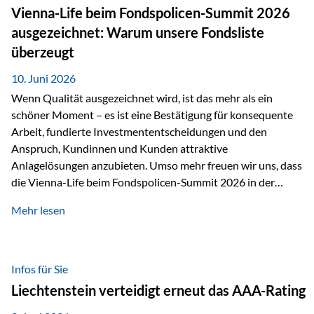
zahlreiche Zukunftstechnologien praktisch unverzichtbar.
Vienna-Life beim Fondspolicen-Summit 2026
Silber findet sich unter anderem in: Solarmodulen
ausgezeichnet: Warum unsere Fondsliste
Elektrofahrzeugen Halbleitern Smartphones und Tablets…
überzeugt
10. Juni 2026
Wenn Qualität ausgezeichnet wird, ist das mehr als ein
schöner Moment – es ist eine Bestätigung für konsequente
Arbeit, fundierte Investmententscheidungen und den
Anspruch, Kundinnen und Kunden attraktive
Anlagelösungen anzubieten. Umso mehr freuen wir uns, dass
die Vienna-Life beim Fondspolicen-Summit 2026 in der
Kategorie ETF/Passiv ausgezeichnet wurde. Grundlage
Mehr lesen
dieser Ehrung ist der renommierte Fondspolicenreport der
SAM – Smart Asset Management Service GmbH, bei dem
mehr als 20 Fondspolicen-Anbieter aus Investmentsicht
analysiert und verglichen wurden. Das Ergebnis: Die ETF-
Infos für Sie
Auswahl der Vienna-Life zählt zu den drei besten Angeboten
Liechtenstein verteidigt erneut das AAA-Rating
am Markt. Für uns ist diese Auszeichnung eine Bestätigung