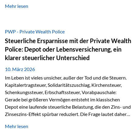
kontinuierliche Weiterbildung von vertrieblich tätigen
Mehr lesen
Personen transparent zu dokumentieren. Seit der
Umsetzung der EU-Versicherungsvertriebsrichtlinie besteht
eine gesetzliche Weiterbildungspflicht von mindestens 15
Stunden pro Jahr für vertrieblich tätige Personen in der
PWP - Private Wealth Police
Versicherungsbranche. Über die Weiterbildungsdatenbank
Steuerliche Ersparnisse mit der Private Wealth
von „gut beraten“ können absolvierte Bildungsmaßnahmen
Police: Depot oder Lebensversicherung, ein
zentral erfasst und dokumentiert werden. „gut beraten“
klarer steuerlicher Unterschied
zertifiziert Als zertifizierter Bildungsanbieter können unsere
Webinare nun für die…
10. März 2026
Im Leben ist vieles unsicher, außer der Tod und die Steuern.
Kapitalertragsteuer, Solidaritätszuschlag, Kirchensteuer,
Schenkungssteuer, Erbschaftssteuer, Vorabpauschale:
Gerade bei größeren Vermögen entsteht im klassischen
Depot eine laufende steuerliche Belastung, die den Zins- und
Zinseszins-Effekt spürbar reduziert. Die Frage lautet daher:
Wie kann Vermögen strukturiert werden, damit Steuern
Mehr lesen
nicht laufend Kapital entziehen – sondern möglichst lange im
System arbeiten? Hier setzt die Private Wealth Police an.