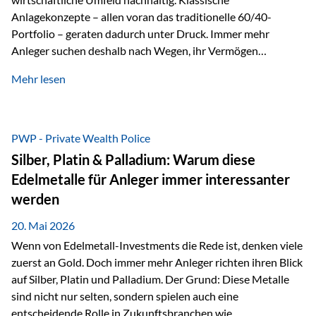
Anlagekonzepte – allen voran das traditionelle 60/40-
Portfolio – geraten dadurch unter Druck. Immer mehr
Anleger suchen deshalb nach Wegen, ihr Vermögen
langfristig gegen Kaufkraftverlust und geopolitische
Mehr lesen
Unsicherheit abzusichern. Genau hier rücken reale und
nicht-inflationierbare Werte wie Gold, Rohstoffe und
digitale Assets wieder in den Fokus. Gold gewinnt seine
monetäre Rolle zurück Gold erlebt derzeit eine
PWP - Private Wealth Police
bemerkenswerte Renaissance als monetärer Wertspeicher.
Silber, Platin & Palladium: Warum diese
Treiber sind Rekordkäufe der Zentralbanken, geopolitische
Edelmetalle für Anleger immer interessanter
Spannungen und ein schleichender Vertrauensverlust in
werden
ungedeckte Papierwährungen. Wie groß dieser
Vertrauensverlust ausfällt, zeigt ein nüchterner
20. Mai 2026
Langfristvergleich: Seit…
Wenn von Edelmetall-Investments die Rede ist, denken viele
zuerst an Gold. Doch immer mehr Anleger richten ihren Blick
auf Silber, Platin und Palladium. Der Grund: Diese Metalle
sind nicht nur selten, sondern spielen auch eine
entscheidende Rolle in Zukunftsbranchen wie