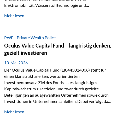
Elektromobilität, Wasserstofftechnologie und
Digitalisierung. Dadurch verbinden sie zwei wichtige
Mehr lesen
Faktoren für Investoren – begrenztes Angebot und
steigende industrielle Nachfrage. Edelmetalle als
Investment mit Zukunftspotenzial Während Gold oft als
klassischer „Sicherheitsanker“ gilt, bieten Silber, Platin und
PWP - Private Wealth Police
Palladium zusätzlich die Chance, von technologischen
Oculus Value Capital Fund – langfristig denken,
Entwicklungen zu profitieren. Die Nachfrage entsteht nicht
gezielt investieren
nur durch Anleger, sondern vor allem durch die Industrie.
Gerade in…
13. Mai 2026
Der Oculus Value Capital Fund (LI0445024008) steht für
einen klar strukturierten, wertorientierten
Investmentansatz. Ziel des Fonds ist es, langfristiges
Kapitalwachstum zu erzielen und zwar durch gezielte
Beteiligungen an ausgewählten Unternehmen sowie durch
Investitionen in Unternehmensanleihen. Dabei verfolgt das
Fondsmanagement eine klare Philosophie: Nicht kurzfristige
Mehr lesen
Marktbewegungen stehen im Fokus, sondern die