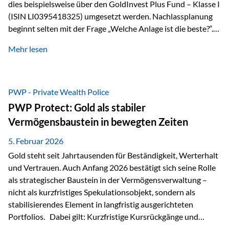
dies beispielsweise über den GoldInvest Plus Fund – Klasse I
(ISIN LI0395418325) umgesetzt werden. Nachlassplanung
beginnt selten mit der Frage „Welche Anlage ist die beste?“.
In der Praxis geht es zuerst um ganz andere Themen:Wer soll
Mehr lesen
was bekommen – wann – und in welcher Struktur?Und vor
allem: Wie lassen sich Streit, Liquiditätsengpässe oder
Notverkäufe vermeiden, wenn ein Todesfall eintritt? Gerade
bei größeren Vermögen ist das entscheidend.
PWP - Private Wealth Police
PWP Protect: Gold als stabiler
Vermögensbaustein in bewegten Zeiten
5. Februar 2026
Gold steht seit Jahrtausenden für Beständigkeit, Werterhalt
und Vertrauen. Auch Anfang 2026 bestätigt sich seine Rolle
als strategischer Baustein in der Vermögensverwaltung –
nicht als kurzfristiges Spekulationsobjekt, sondern als
stabilisierendes Element in langfristig ausgerichteten
Portfolios. Dabei gilt: Kurzfristige Kursrückgänge und
Schwankungen sind jederzeit möglich – insbesondere nach