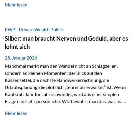
Mehr lesen
starken Anstiegen. Diese verändern jedoch nicht die
langfristige Funktion von Gold als Sachwert und
Diversifikationsinstrument. In einem Umfeld, das weiterhin
von geopolitischen Spannungen, einer stark ausgeweiteten
PWP - Private Wealth Police
Geldmenge sowie strukturellen Verschiebungen an den
Silber: man braucht Nerven und Geduld, aber es
Kapitalmärkten geprägt ist, bleibt Gold ein bewährter Anker.
lohnt sich
Nicht, weil…
28. Januar 2026
Manchmal merkt man den Wandel nicht an Schlagzeilen,
sondern an kleinen Momenten: der Blick auf den
Kassenzettel, die nächste Handwerkerrechnung, die
Urlaubsplanung, die plötzlich „teurer als erwartet“ ist. Wenn
Kaufkraft Jahr für Jahr schwindet, wird aus einer simplen
Frage eine sehr persönliche: Wie bewahrt man das, was man
sich aufgebaut hat? Genau dann wird es Zeit, sich
Mehr lesen
Sachwerten mit einer Investition in Sachwerte zu
beschäftigen; Nicht als Mode, sondern als Prinzip: Vermögen
soll nicht nur wachsen, sondern auch Substanz behalten –