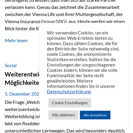
verlassen kann. Genau das zeichnet die Zusammenarbeit
zwischen der Vienna Life und ihrer Muttergesellschaft, der
Vienna Insurance Group (VIG), aus. Heute werfen wir einen
Blick hinter die Kulissen auf eine Unternehmensgruppe mit
Wir verwenden Cookies, um ein
beeindruckender Geschichte, gewachsenem Know-how und
optimales Web-Erlebnis bieten zu
Mehr lesen
einem stabilen Fundament. Ein starkes Netzwerk in ganz
können. Dazu zählen Cookies, die für
den Betrieb der Seite notwendig sind,
Europa Die Vienna Insurance Group ist die führende
sowie Cookies, die anonymisierte
Versicherungsgruppe in Zentral- und Osteuropa. Mit über
Statistiken erstellen. Sollten Sie die
50 Versicherungsgesellschaften in insgesamt 30 Ländern
Social
Einstellungen der vorgeschlagenen
Cookies ändern, können wir die volle
verbindet sie regionale Stärke mit internationaler
Weiterentwicklung im Berufsalltag: Welche
Funktionalität der Seite nicht
Kompetenz.
gewährleisten. Weitere
Möglichkeiten es gibt
Informationen finden Sie in unserer
Datenschutzerklärung
.
5. Dezember 2025
Die Frage „Welche Möglichkeiten gibt es, sich
Cookie Einstellungen
weiterzuentwickeln?“ lässt sich heute vielseitig beantworten.
Alle ablehnen
Alle akzeptieren
Weiterbildung ist längst kein starrer Prozess mehr, sondern
lebt von flexiblen Formaten, individuellen Bedürfnissen und
unterschiedlichen Lernwegen. Das wird besonders deutlich,