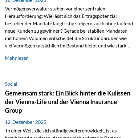
Vermögensverwalter stehen vor einer zentralen
Herausforderung: Wie lässt sich das Ertragspotenzial
bestehender Mandate langfristig steigern, auch ohne laufend
neue Kunden zu gewinnen? Gerade bei stabilen Mandaten
mit hohem Volumen entscheidet die Struktur darüber, wie
viel Vermögen tatsächlich im Bestand bleibt und wie stark
sich das Verwaltungsentgelt über die Jahre entwickelt. Ein
Mehr lesen
Beispiel verdeutlicht diese Wirkung besonders deutlich.
Wird ein Vermögen von 25 Millionen Euro über einen
Zeitraum von 20 Jahren verwaltet, ohne dass neue Kunden
hinzukommen, spielt nicht nur die Rendite eine Rolle. Auch
Social
steuerliche Effekte haben einen erheblichen Einfluss auf…
Gemeinsam stark: Ein Blick hinter die Kulissen
der Vienna-Life und der Vienna Insurance
Group
12. Dezember 2025
In einer Welt, die sich ständig weiterentwickelt, ist es
beruhigend zu wissen, dass man sich auf starke Partner