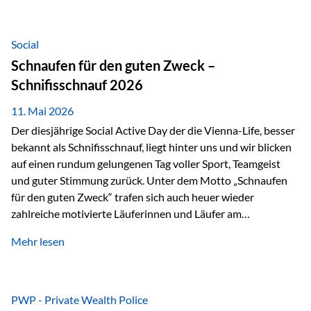
tatsächliche wirtschaftliche Entwicklung von Unternehmen
über viele Jahre hinweg. Als Teil der Produktauswahl
innerhalb der Private Wealth Police der Vienna-Life steht
Social
der Oculus Value Capital Fund für einen langfristig
Schnaufen für den guten Zweck –
orientierten Value-Investing-Ansatz mit Fokus auf
Schnifisschnauf 2026
fundamentale Unternehmensanalyse und nachhaltige
Wertentwicklung. Der Investmentansatz: Value Investing
11. Mai 2026
mit Weitblick Im Zentrum steht ein…
Der diesjährige Social Active Day der die Vienna-Life, besser
bekannt als Schnifisschnauf, liegt hinter uns und wir blicken
auf einen rundum gelungenen Tag voller Sport, Teamgeist
und guter Stimmung zurück. Unter dem Motto „Schnaufen
für den guten Zweck“ trafen sich auch heuer wieder
zahlreiche motivierte Läuferinnen und Läufer am
Dünserberg in Schnifis, um gemeinsam sportliche
Mehr lesen
Höchstleistungen für einen guten Zweck zu erbringen. Mit
grosser Freude dürfen wir verkünden, dass dabei
beeindruckende 14.000 Euro zugunsten des Schulheims
Mäder gesammelt werden konnten. Die anspruchsvolle
PWP - Private Wealth Police