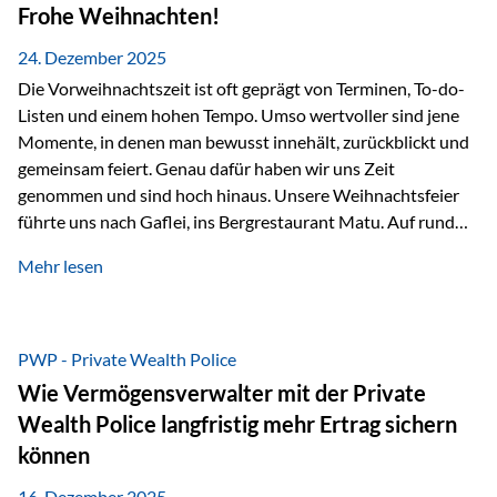
Erlebnissen konnten wir…
Frohe Weihnachten!
24. Dezember 2025
Die Vorweihnachtszeit ist oft geprägt von Terminen, To-do-
Listen und einem hohen Tempo. Umso wertvoller sind jene
Momente, in denen man bewusst innehält, zurückblickt und
gemeinsam feiert. Genau dafür haben wir uns Zeit
genommen und sind hoch hinaus. Unsere Weihnachtsfeier
führte uns nach Gaflei, ins Bergrestaurant Matu. Auf rund
1.500 Metern über dem Rheintal erwartete uns nicht nur ein
Mehr lesen
beeindruckendes Panorama, sondern auch etwas, das im
Alltag oft zu kurz kommt: Ruhe, Klarheit und echter
Weitblick, im wahrsten Sinne des Wortes. Inmitten
verschneiter Landschaft, bei feinem Essen, guter Musik und
PWP - Private Wealth Police
einer entspannten…
Wie Vermögensverwalter mit der Private
Wealth Police langfristig mehr Ertrag sichern
können
16. Dezember 2025