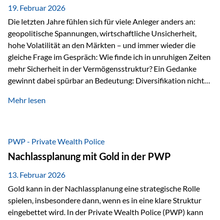
19. Februar 2026
Die letzten Jahre fühlen sich für viele Anleger anders an:
geopolitische Spannungen, wirtschaftliche Unsicherheit,
hohe Volatilität an den Märkten – und immer wieder die
gleiche Frage im Gespräch: Wie finde ich in unruhigen Zeiten
mehr Sicherheit in der Vermögensstruktur? Ein Gedanke
gewinnt dabei spürbar an Bedeutung: Diversifikation nicht
nur über Anlageklassen, sondern auch über Jurisdiktionen.
Mehr lesen
Wer Vermögen ausschließlich in einem Rechtsraum
organisiert, ist auch von dessen Rahmenbedingungen
besonders abhängig. Genau hier kann das Fürstentum
Liechtenstein eine Rolle spielen: außerhalb der EU, ohne
PWP - Private Wealth Police
Euro, mit einem eigenständigen Rechts- und Finanzplatz.
Nachlassplanung mit Gold in der PWP
Und genau an dieser Stelle setzt der 3-Zellenschutz an –…
13. Februar 2026
Gold kann in der Nachlassplanung eine strategische Rolle
spielen, insbesondere dann, wenn es in eine klare Struktur
eingebettet wird. In der Private Wealth Police (PWP) kann