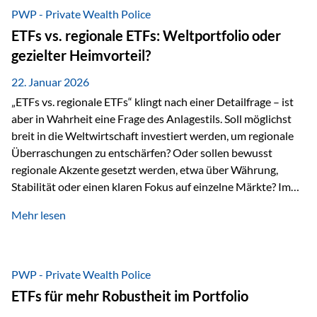
gerade dann, wenn Märkte nervös werden,…
PWP - Private Wealth Police
ETFs vs. regionale ETFs: Weltportfolio oder
gezielter Heimvorteil?
22. Januar 2026
„ETFs vs. regionale ETFs“ klingt nach einer Detailfrage – ist
aber in Wahrheit eine Frage des Anlagestils. Soll möglichst
breit in die Weltwirtschaft investiert werden, um regionale
Überraschungen zu entschärfen? Oder sollen bewusst
regionale Akzente gesetzt werden, etwa über Währung,
Stabilität oder einen klaren Fokus auf einzelne Märkte? Im
Rahmen der fondsgebundenen Lebensversicherung Private
Mehr lesen
Wealth Police der Vienna-Life lassen sich beide Ansätze
kombinieren. Der „Schutz“ im Portfolio entsteht dabei nicht
als Garantie, sondern als Zusammenspiel aus
Risikostreuung, Inflationsrobustheit und Stabilisierung. 1)
PWP - Private Wealth Police
Die Philosophiefrage: breit oder bewusst? Global investieren
ETFs für mehr Robustheit im Portfolio
bedeutet: Das Portfolio bildet die Weltmärkte möglichst