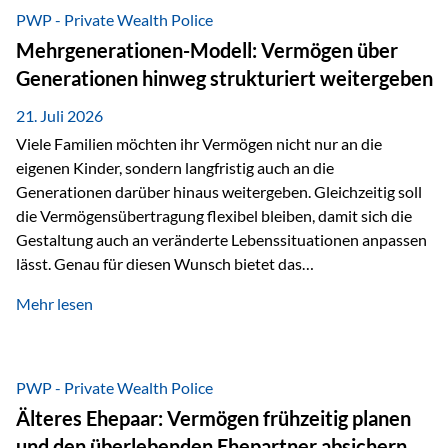
Abwicklung für Vertriebspartner deutlich effizienter
PWP - Private Wealth Police
gestaltet. Anträge werden direkt elektronisch übermittelt,
Mehrgenerationen-Modell: Vermögen über
Medienbrüche reduziert und die weitere Bearbeitung
Generationen hinweg strukturiert weitergeben
beschleunigt. Ab sofort können auch juristische Personen,
wie Kapitalgesellschaften oder Stiftungen, als
21. Juli 2026
Versicherungsnehmer eingesetzt werden. Damit erweitert
Viele Familien möchten ihr Vermögen nicht nur an die
die Vienna-Life die Einsatzmöglichkeiten der Private Wealth
eigenen Kinder, sondern langfristig auch an die
Police insbesondere für…
Generationen darüber hinaus weitergeben. Gleichzeitig soll
die Vermögensübertragung flexibel bleiben, damit sich die
Gestaltung auch an veränderte Lebenssituationen anpassen
lässt. Genau für diesen Wunsch bietet das
Mehrgenerationen-Modell der Private Wealth Police der
Mehr lesen
Vienna-Life eine interessante Lösung. Es ermöglicht,
Vermögen bereits heute generationenübergreifend zu
strukturieren und dennoch flexibel zu bleiben. Die
Ausgangssituation Stellen Sie sich folgende Familie vor: Die
PWP - Private Wealth Police
Großeltern haben über viele Jahre Vermögen aufgebaut. Ihr
Älteres Ehepaar: Vermögen frühzeitig planen
Wunsch ist es, dieses Vermögen nicht nur den eigenen
und den überlebenden Ehepartner absichern