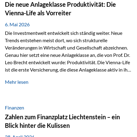
Strecke mit rund 4,8 Kilometern und 680 Höhenmetern
Die neue Anlageklasse Produktivität: Die
stellte die Teilnehmerinnen und Teilnehmer vor eine
Vienna-Life als Vorreiter
sportliche Herausforderung. Doch…
6. Mai 2026
Die Investmentwelt entwickelt sich ständig weiter. Neue
Trends entstehen meist dort, wo sich strukturelle
Veränderungen in Wirtschaft und Gesellschaft abzeichnen.
Genau hier setzt eine neue Anlageklasse an, die von Prof. Dr.
Leo Brecht entwickelt wurde: Produktivität. Die Vienna-Life
ist die erste Versicherung, die diese Anlageklasse aktiv in ihre
Lösung integriert und positioniert sich damit bewusst als
Mehr lesen
Vorreiter. Warum auf das Thema Produktivität setzen? Die
globalen Herausforderungen der Zeit, wie Inflation,
demografischer Wandel oder sinkendes
Wirtschaftswachstum, verändern die Spielregeln für
Finanzen
Investoren. Produktivität adressiert genau diese
Zahlen zum Finanzplatz Liechtenstein – ein
Herausforderungen, da wirtschaftliches Wachstum
Blick hinter die Kulissen
langfristig durch Produktivitätssteigerung entsteht, also
durch die Fähigkeit von Unternehmen, mehr…
28. April 2026