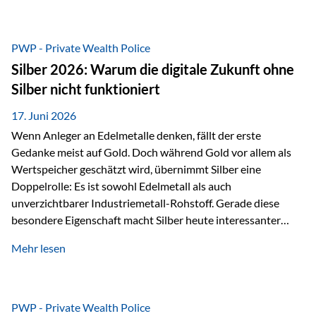
Chancen identifizieren, Risiken bewerten und Portfolios
gezielt steuern. Gerade in einem Umfeld, das von schnellen
Veränderungen geprägt ist, kann diese aktive
PWP - Private Wealth Police
Herangehensweise einen entscheidenden Mehrwert bieten.
Silber 2026: Warum die digitale Zukunft ohne
Was zeichnet aktive Fonds aus? Aktive Fonds verfolgen das
Silber nicht funktioniert
Ziel, nicht nur einen Markt abzubilden, sondern gezielt
Anlageentscheidungen zu treffen. Fondsmanager
17. Juni 2026
analysieren Unternehmen,…
Wenn Anleger an Edelmetalle denken, fällt der erste
Gedanke meist auf Gold. Doch während Gold vor allem als
Wertspeicher geschätzt wird, übernimmt Silber eine
Doppelrolle: Es ist sowohl Edelmetall als auch
unverzichtbarer Industriemetall-Rohstoff. Gerade diese
besondere Eigenschaft macht Silber heute interessanter
denn je. Denn die Welt wird nicht nur digitaler, sondern auch
Mehr lesen
elektrischer – und genau dort spielt Silber eine
entscheidende Rolle. Silber – das Metall der modernen
Wirtschaft Silber verfügt über die höchste elektrische
Leitfähigkeit aller Metalle. Diese Eigenschaft macht es für
PWP - Private Wealth Police