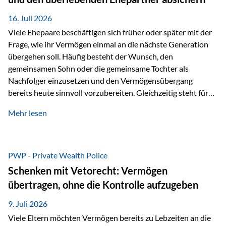
Kindern, sondern langfristig auch den Enkeln zukommen zu…
16. Juli 2026
Viele Ehepaare beschäftigen sich früher oder später mit der
Frage, wie ihr Vermögen einmal an die nächste Generation
übergehen soll. Häufig besteht der Wunsch, den
gemeinsamen Sohn oder die gemeinsame Tochter als
Nachfolger einzusetzen und den Vermögensübergang
bereits heute sinnvoll vorzubereiten. Gleichzeitig steht für
viele Ehepaare ein weiterer Aspekt im Mittelpunkt: Was
Mehr lesen
passiert, wenn einer der beiden verstirbt? Der überlebende
Ehepartner soll auch dann weiterhin finanziell unabhängig
bleiben und uneingeschränkt über das gemeinsame
Vermögen verfügen können. Genau für diese
PWP - Private Wealth Police
Ausgangssituation bietet die Private Wealth Police der
Schenken mit Vetorecht: Vermögen
Vienna-Life eine durchdachte Gestaltungsmöglichkeit. Die
übertragen, ohne die Kontrolle aufzugeben
Ausgangssituation Stellen Sie sich folgendes Beispiel vor:
Ein…
9. Juli 2026
Viele Eltern möchten Vermögen bereits zu Lebzeiten an die