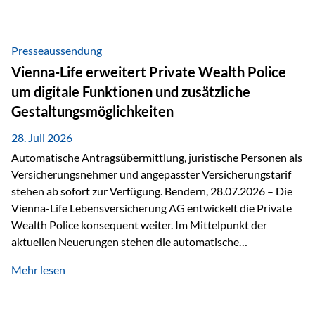
Beratung Digitale Prozesse und künstliche Intelligenz sind
längst Teil des Versicherungsalltags. Sie erleichtern
administrative Aufgaben, beschleunigen Abläufe und
Presseaussendung
schaffen mehr Zeit für das Wesentliche: die persönliche
Vienna-Life erweitert Private Wealth Police
Beratung. Gerade deshalb wird die individuelle Betreuung
um digitale Funktionen und zusätzliche
zum entscheidenden Erfolgsfaktor. Technologie kann
Gestaltungsmöglichkeiten
unterstützen, Vertrauen entsteht jedoch weiterhin im
persönlichen Gespräch. Bei der Vienna-Life reagieren…
28. Juli 2026
Automatische Antragsübermittlung, juristische Personen als
Versicherungsnehmer und angepasster Versicherungstarif
stehen ab sofort zur Verfügung. Bendern, 28.07.2026 – Die
Vienna-Life Lebensversicherung AG entwickelt die Private
Wealth Police konsequent weiter. Im Mittelpunkt der
aktuellen Neuerungen stehen die automatische
Antragsübermittlung, die Möglichkeit, juristische Personen
Mehr lesen
als Versicherungsnehmer einzusetzen, sowie eine
Überarbeitung des zugrundeliegenden Versicherungstarifes.
Durch die automatische Antragsübermittlung wird die