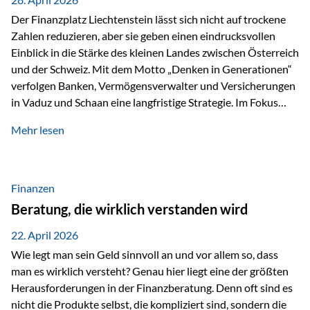
Der Finanzplatz Liechtenstein lässt sich nicht auf trockene
Zahlen reduzieren, aber sie geben einen eindrucksvollen
Einblick in die Stärke des kleinen Landes zwischen Österreich
und der Schweiz. Mit dem Motto „Denken in Generationen“
verfolgen Banken, Vermögensverwalter und Versicherungen
in Vaduz und Schaan eine langfristige Strategie. Im Fokus
stehen dabei vor allem: Qualität Stabilität internationaler
Mehr lesen
Marktzugang Liechtenstein hat sich in den letzten Jahren zu
einem wichtigen Drehpunkt für grenzüberschreitende
Finanzdienstleistungen entwickelt – und die aktuellsten
verfügbaren Kennzahlen (Stand Ende 2024, veröffentlicht
Finanzen
2025/2026)…
Beratung, die wirklich verstanden wird
22. April 2026
Wie legt man sein Geld sinnvoll an und vor allem so, dass
man es wirklich versteht? Genau hier liegt eine der größten
Herausforderungen in der Finanzberatung. Denn oft sind es
nicht die Produkte selbst, die kompliziert sind, sondern die