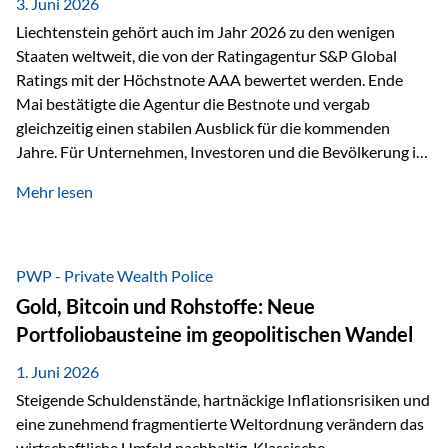
unseres Weges und unseres Anspruchs,…
3. Juni 2026
Liechtenstein gehört auch im Jahr 2026 zu den wenigen
Staaten weltweit, die von der Ratingagentur S&P Global
Ratings mit der Höchstnote AAA bewertet werden. Ende
Mai bestätigte die Agentur die Bestnote und vergab
gleichzeitig einen stabilen Ausblick für die kommenden
Jahre. Für Unternehmen, Investoren und die Bevölkerung ist
diese Einstufung ein wichtiges Signal. Sie unterstreicht die
Mehr lesen
finanzielle Stabilität des Landes sowie das Vertrauen
internationaler Märkte in den Wirtschafts- und
Finanzstandort Liechtenstein. Starker Wirtschaftsstandort
trotz Herausforderungen Die weltwirtschaftlichen
PWP - Private Wealth Police
Rahmenbedingungen bleiben anspruchsvoll. Geopolitische
Gold, Bitcoin und Rohstoffe: Neue
Unsicherheiten, eine verhaltene Investitionstätigkeit und
Portfoliobausteine im geopolitischen Wandel
eine schwächere Nachfrage in wichtigen Exportmärkten
beeinflussen auch die liechtensteinische Wirtschaft.
1. Juni 2026
Dennoch sieht…
Steigende Schuldenstände, hartnäckige Inflationsrisiken und
eine zunehmend fragmentierte Weltordnung verändern das
wirtschaftliche Umfeld nachhaltig. Klassische