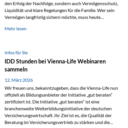
den Erfolg der Nachfolge, sondern auch Vermögensschutz,
Liquidität und klare Regelungen für die Familie. Wer sein
Vermögen langfristig sichern möchte, muss heute
international denken. Und genau hier setzt das Buch
Mehr lesen
„Erfolgsformel Liechtenstein“, herausgegeben und verfasst
von Rolf Klein, an – ein praxisnahes Nachschlagewerk, das
Vermögensnachfolge, Vermögensmanagement und
Vermögensschutz strategisch miteinander verbindet.
Infos für Sie
Warum klassische Nachfolgeplanung oft scheitert Viele
IDD Stunden bei Vienna-Life Webinaren
Vermögen werden erst im Todesfall übertragen. Das kann zu
sammeln
Problemen führen: Hohe Erbschaftsteuern Streitigkeiten
zwischen Erben Liquiditätsprobleme bei Immobilien…
12. März 2026
Wir freuen uns, bekanntzugeben, dass die Vienna-Life nun
offiziell als Bildungsanbieter der Initiative „gut beraten“
zertifiziert ist. Die Initiative „gut beraten“ ist eine
branchenweite Weiterbildungsinitiative der deutschen
Versicherungswirtschaft. Ihr Ziel ist es, die Qualität der
Beratung im Versicherungsvertrieb zu stärken und die