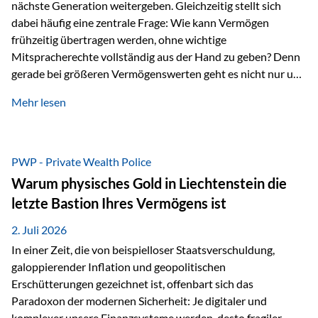
nächste Generation weitergeben. Gleichzeitig stellt sich
dabei häufig eine zentrale Frage: Wie kann Vermögen
frühzeitig übertragen werden, ohne wichtige
Mitspracherechte vollständig aus der Hand zu geben? Denn
gerade bei größeren Vermögenswerten geht es nicht nur um
die Frage der Übertragung. Es geht auch darum,
Mehr lesen
sicherzustellen, dass das Vermögen langfristig erhalten
bleibt und entsprechend der ursprünglichen Planung
verwendet wird. Ein Beispiel aus der Praxis Stellen Sie sich
folgende Situation vor: Ein Vater schenkt seiner Tochter
PWP - Private Wealth Police
einen Teil seines Vermögens. Einige Jahre später möchte die
Warum physisches Gold in Liechtenstein die
Tochter das Geld kurzfristig verwenden, um…
letzte Bastion Ihres Vermögens ist
2. Juli 2026
In einer Zeit, die von beispielloser Staatsverschuldung,
galoppierender Inflation und geopolitischen
Erschütterungen gezeichnet ist, offenbart sich das
Paradoxon der modernen Sicherheit: Je digitaler und
komplexer unsere Finanzsysteme werden, desto fragiler