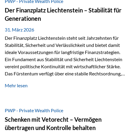
PWP - Private Wealth Police
heißt das:Diese Gelder gehören im Konkursfall nicht zur
Der Finanzplatz Liechtenstein – Stabilität für
allgemeinen Konkursmasse, sondern werden ausschließlich
Generationen
zur Erfüllung…
31. März 2026
Der Finanzplatz Liechtenstein steht seit Jahrzehnten für
Stabilität, Sicherheit und Verlässlichkeit und bietet damit
ideale Voraussetzungen für langfristige Finanzstrategien.
Ein Fundament aus Stabilität und Sicherheit Liechtenstein
vereint politische Kontinuität mit wirtschaftlicher Stärke.
Das Fürstentum verfügt über eine stabile Rechtsordnung,
die auf einer parlamentarischen Demokratie mit
Mehr lesen
monarchischen Elementen basiert. Diese Struktur schafft
nicht nur politische Stabilität, sondern auch eine
außergewöhnlich hohe Planungssicherheit für Investoren
und Unternehmen. Ein wesentliches Merkmal ist die
PWP - Private Wealth Police
Staatsfinanzierung: Liechtenstein weist keine
Schenken mit Vetorecht – Vermögen
Staatsschulden auf, und der Schutz der wirtschaftlichen
übertragen und Kontrolle behalten
Interessen der Bevölkerung ist in der Verfassung verankert.