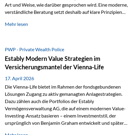
Art und Weise, wie darüber gesprochen wird. Eine moderne,
verständliche Beratung setzt deshalb auf klare Prinzipien
statt auf komplizierte Prognosen. Im Mittelpunkt stehen
Mehr lesen
fünf zentrale Faktoren: eine saubere Struktur, breite
Risikostreuung, Kosteneffizienz, steuerliche Optimierung
und ein wissenschaftlich fundierter Ansatz. Impulse zu
diesem Thema liefern unter anderem die praxisnahen
PWP - Private Wealth Police
Ansätze von Finanzexperte Klaus Rost, der seit vielen Jahren
Estably Modern Value Strategien im
für eine verständliche und…
Versicherungsmantel der Vienna-Life
17. April 2026
Die Vienna-Life bietet im Rahmen der fondsgebundenen
Lösungen Zugang zu aktiv gemanagten Anlagestrategien.
Dazu zählen auch die Portfolios der Estably
Vermögensverwaltung AG, die auf einem modernen Value-
Investing-Ansatz basieren – einem Investmentstil, der
ursprünglich von Benjamin Graham entwickelt und später
durch Investoren wie Warren Buffett weiter geprägt wurde.
Mehr lesen