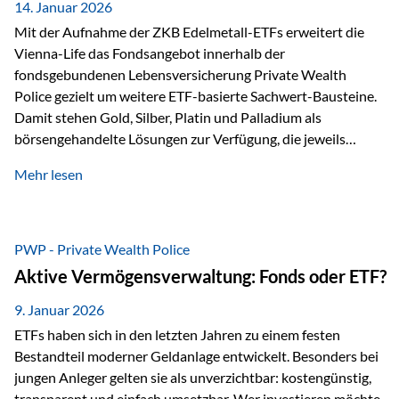
breit ab, ohne die…
14. Januar 2026
Mit der Aufnahme der ZKB Edelmetall-ETFs erweitert die
Vienna-Life das Fondsangebot innerhalb der
fondsgebundenen Lebensversicherung Private Wealth
Police gezielt um weitere ETF-basierte Sachwert-Bausteine.
Damit stehen Gold, Silber, Platin und Palladium als
börsengehandelte Lösungen zur Verfügung, die jeweils
physisch hinterlegte Edelmetalle abbilden. Der Fokus liegt
Mehr lesen
dabei nicht auf einzelnen Marktmeinungen, sondern auf
einer systematischen Portfoliologik: ETFs dienen als
transparente, effiziente Bausteine für Risikostreuung,
Inflationsrobustheit und Stabilisierung – eingebettet in eine
PWP - Private Wealth Police
liechtensteinische Versicherungsstruktur. Die
Aktive Vermögensverwaltung: Fonds oder ETF?
Sicherheitsarchitektur: Liechtenstein als Strukturprinzip Die
Private Wealth Police positioniert sich mit einer dreistufigen
9. Januar 2026
Sicherheitsarchitektur, die auf mehreren Ebenen ansetzt:
ETFs haben sich in den letzten Jahren zu einem festen
Stufe 1: Versicherer-Ebene • Versicherung mit…
Bestandteil moderner Geldanlage entwickelt. Besonders bei
jungen Anleger gelten sie als unverzichtbar: kostengünstig,
transparent und einfach umsetzbar. Wer investieren möchte,