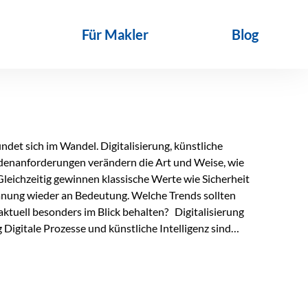
Für Makler
Blog
det sich im Wandel. Digitalisierung, künstliche
ndenanforderungen verändern die Art und Weise, wie
Gleichzeitig gewinnen klassische Werte wie Sicherheit
anung wieder an Bedeutung. Welche Trends sollten
ktuell besonders im Blick behalten? Digitalisierung
Digitale Prozesse und künstliche Intelligenz sind
ltags. Sie erleichtern administrative Aufgaben,
affen mehr Zeit für das Wesentliche: die persönliche
d die individuelle Betreuung zum entscheidenden
nn unterstützen, Vertrauen entsteht jedoch weiterhin im