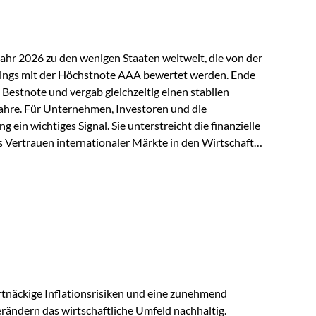
Jahr 2026 zu den wenigen Staaten weltweit, die von der
ings mit der Höchstnote AAA bewertet werden. Ende
 Bestnote und vergab gleichzeitig einen stabilen
ahre. Für Unternehmen, Investoren und die
g ein wichtiges Signal. Sie unterstreicht die finanzielle
s Vertrauen internationaler Märkte in den Wirtschafts-
ein. Starker Wirtschaftsstandort trotz
irtschaftlichen Rahmenbedingungen bleiben
nsicherheiten, eine verhaltene Investitionstätigkeit
e in wichtigen Exportmärkten beeinflussen auch die
. Dennoch sieht…
tnäckige Inflationsrisiken und eine zunehmend
ändern das wirtschaftliche Umfeld nachhaltig.