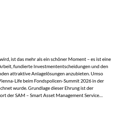
 elektrische Leitfähigkeit aller Metalle. Diese
reiche Zukunftstechnologien praktisch unverzichtbar.
rem in: Solarmodulen Elektrofahrzeugen Halbleitern
ird, ist das mehr als ein schöner Moment – es ist eine
Arbeit, fundierte Investmententscheidungen und den
den attraktive Anlagelösungen anzubieten. Umso
 Vienna-Life beim Fondspolicen-Summit 2026 in der
chnet wurde. Grundlage dieser Ehrung ist der
ort der SAM – Smart Asset Management Service
ndspolicen-Anbieter aus Investmentsicht analysiert
gebnis: Die ETF-Auswahl der Vienna-Life zählt zu den
t. Für uns ist diese Auszeichnung eine Bestätigung
nspruchs,…