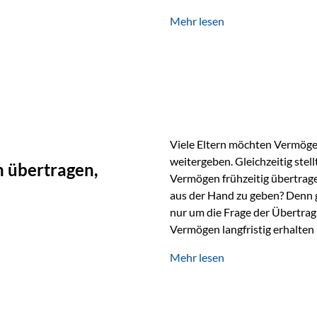
unabhängig bleiben und unei
Mehr lesen
können. Genau für diese Ausga
Vienna-Life eine durchdachte
Stellen Sie sich folgendes Beis
Viele Eltern möchten Vermögen
weitergeben. Gleichzeitig stell
 übertragen,
Vermögen frühzeitig übertrag
aus der Hand zu geben? Denn 
nur um die Frage der Übertragu
Vermögen langfristig erhalten
verwendet wird. Ein Beispiel au
Mehr lesen
Ein Vater schenkt seiner Tocht
möchte die Tochter das Geld k