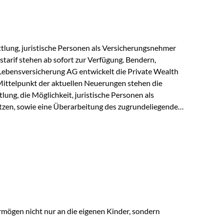
r Vienna-Life reagieren…
lung, juristische Personen als Versicherungsnehmer
tarif stehen ab sofort zur Verfügung. Bendern,
Lebensversicherung AG entwickelt die Private Wealth
Mittelpunkt der aktuellen Neuerungen stehen die
ung, die Möglichkeit, juristische Personen als
zen, sowie eine Überarbeitung des zugrundeliegenden
ie automatische Antragsübermittlung wird die
r deutlich effizienter gestaltet. Anträge werden direkt
ienbrüche reduziert und die weitere Bearbeitung
 auch juristische Personen, wie Kapitalgesellschaften
rungsnehmer eingesetzt werden. Damit erweitert die
hkeiten der Private Wealth Police insbesondere für…
rmögen nicht nur an die eigenen Kinder, sondern