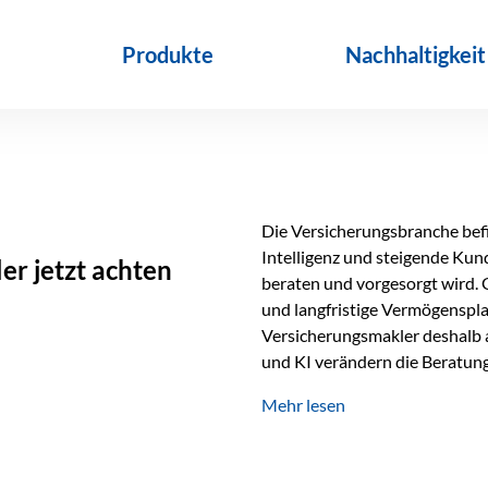
Produkte
Nachhaltigkeit
Die Versicherungsbranche befin
Intelligenz und steigende Ku
r jetzt achten
beraten und vorgesorgt wird. 
und langfristige Vermögenspl
Versicherungsmakler deshalb a
und KI verändern die Beratung 
längst Teil des Versicherungsal
Mehr lesen
beschleunigen Abläufe und sch
Beratung. Gerade deshalb wir
Erfolgsfaktor. Technologie ka