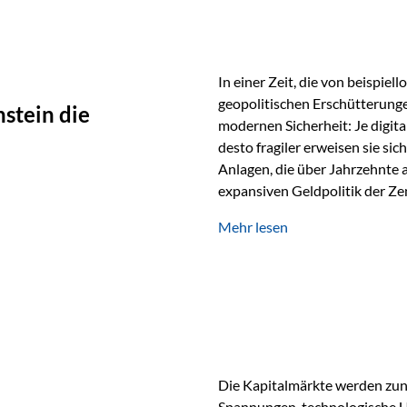
In einer Zeit, die von beispie
geopolitischen Erschütterunge
stein die
modernen Sicherheit: Je digit
desto fragiler erweisen sie sic
Anlagen, die über Jahrzehnte 
expansiven Geldpolitik der Zen
Rückbesinnung auf ein Jahrtaus
Mehr lesen
die modernste und strategisch 
Werte und der richtige Rechts
eine strategische Notwendigk
Die Kapitalmärkte werden zun
Spannungen, technologische U