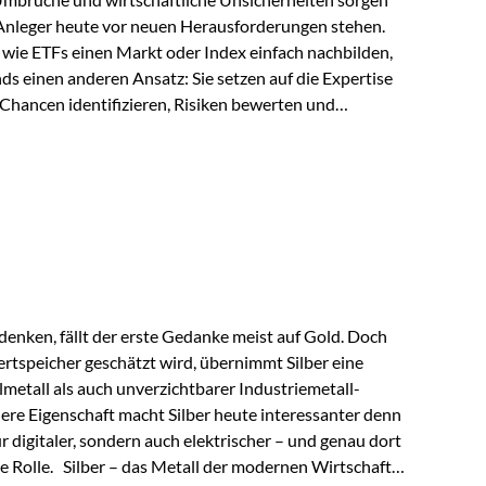
 Anleger heute vor neuen Herausforderungen stehen.
wie ETFs einen Markt oder Index einfach nachbilden,
ds einen anderen Ansatz: Sie setzen auf die Expertise
Chancen identifizieren, Risiken bewerten und
erade in einem Umfeld, das von schnellen Veränderungen
ve Herangehensweise einen entscheidenden Mehrwert
nds aus? Aktive Fonds verfolgen das Ziel, nicht nur
rn gezielt Anlageentscheidungen zu treffen.
nternehmen,…
enken, fällt der erste Gedanke meist auf Gold. Doch
rtspeicher geschätzt wird, übernimmt Silber eine
lmetall als auch unverzichtbarer Industriemetall-
ere Eigenschaft macht Silber heute interessanter denn
ur digitaler, sondern auch elektrischer – und genau dort
de Rolle. Silber – das Metall der modernen Wirtschaft