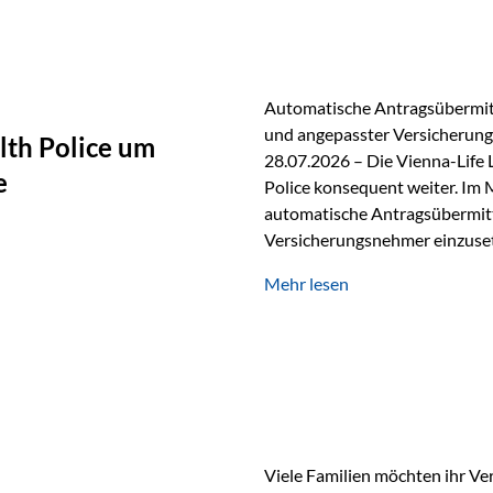
persönlichen Gespräch. Bei de
Automatische Antragsübermitt
und angepasster Versicherungs
lth Police um
28.07.2026 – Die Vienna-Life 
e
Police konsequent weiter. Im 
automatische Antragsübermittl
Versicherungsnehmer einzuset
Versicherungstarifes. Durch d
Mehr lesen
Abwicklung für Vertriebspartne
elektronisch übermittelt, Med
beschleunigt. Ab sofort können
oder Stiftungen, als Versiche
Vienna-Life die Einsatzmöglic
Viele Familien möchten ihr Ve