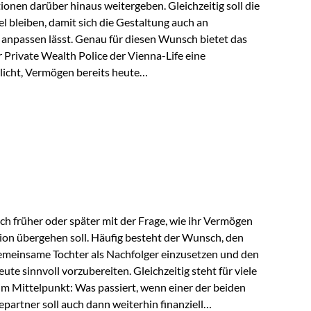
tionen darüber hinaus weitergeben. Gleichzeitig soll die
 bleiben, damit sich die Gestaltung auch an
anpassen lässt. Genau für diesen Wunsch bietet das
Private Wealth Police der Vienna-Life eine
licht, Vermögen bereits heute
trukturieren und dennoch flexibel zu bleiben. Die
sich folgende Familie vor: Die Großeltern haben über
t. Ihr Wunsch ist es, dieses Vermögen nicht nur den
gfristig auch den Enkeln zukommen zu…
ch früher oder später mit der Frage, wie ihr Vermögen
ion übergehen soll. Häufig besteht der Wunsch, den
meinsame Tochter als Nachfolger einzusetzen und den
e sinnvoll vorzubereiten. Gleichzeitig steht für viele
im Mittelpunkt: Was passiert, wenn einer der beiden
partner soll auch dann weiterhin finanziell