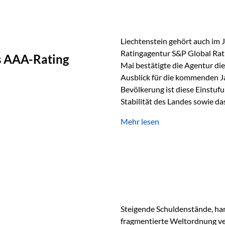
Liechtenstein gehört auch im 
Ratingagentur S&P Global Rat
as AAA-Rating
Mai bestätigte die Agentur die
Ausblick für die kommenden J
Bevölkerung ist diese Einstufun
Stabilität des Landes sowie da
und Finanzstandort Liechtenst
Mehr lesen
Herausforderungen Die weltw
anspruchsvoll. Geopolitische U
und eine schwächere Nachfrag
liechtensteinische Wirtschaft
Steigende Schuldenstände, har
fragmentierte Weltordnung ver