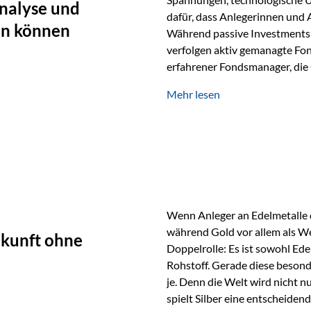
nalyse und
dafür, dass Anlegerinnen und
en können
Während passive Investments 
verfolgen aktiv gemanagte Fon
erfahrener Fondsmanager, die 
Portfolios gezielt steuern. G
Mehr lesen
geprägt ist, kann diese akti
bieten. Was zeichnet aktive Fo
einen Markt abzubilden, sonde
Fondsmanager analysieren U
Wenn Anleger an Edelmetalle d
während Gold vor allem als We
ukunft ohne
Doppelrolle: Es ist sowohl Ede
Rohstoff. Gerade diese besond
je. Denn die Welt wird nicht n
spielt Silber eine entscheiden