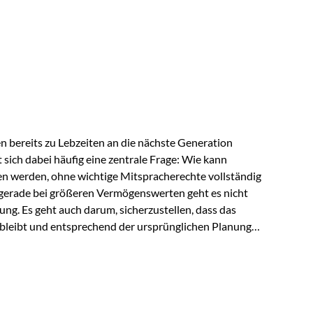
ngeschränkt über das gemeinsame Vermögen verfügen
ngssituation bietet die Private Wealth Police der
 Gestaltungsmöglichkeit. Die Ausgangssituation
piel vor: Ein…
 bereits zu Lebzeiten an die nächste Generation
t sich dabei häufig eine zentrale Frage: Wie kann
en werden, ohne wichtige Mitspracherechte vollständig
gerade bei größeren Vermögenswerten geht es nicht
ng. Es geht auch darum, sicherzustellen, dass das
 bleibt und entsprechend der ursprünglichen Planung
s der Praxis Stellen Sie sich folgende Situation vor:
er einen Teil seines Vermögens. Einige Jahre später
urzfristig verwenden, um…