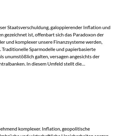
lloser Staatsverschuldung, galoppierender Inflation und
n gezeichnet ist, offenbart sich das Paradoxon der
aler und komplexer unsere Finanzsysteme werden,
h. Traditionelle Sparmodelle und papierbasierte
als unumstößlich galten, versagen angesichts der
tralbanken. In diesem Umfeld stellt die
ende altes Edelmetall keine Nostalgie dar, sondern ist
klügste Antwort auf globale Instabilität. Physische
standort sind heute keine bloße Option mehr, sondern
eit. 1. Der massive Aufwand hinter einem winzigen…
ehmend komplexer. Inflation, geopolitische
mbrüche und wirtschaftliche Unsicherheiten sorgen