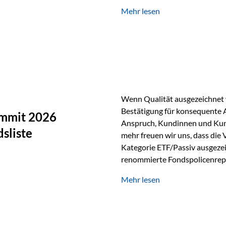
Silber verfügt über die höchste
Mehr lesen
Eigenschaft macht es für zahl
Silber findet sich unter ande
Smartphones und Tablets…
Wenn Qualität ausgezeichnet w
Bestätigung für konsequente 
ummit 2026
Anspruch, Kundinnen und Kun
sliste
mehr freuen wir uns, dass die
Kategorie ETF/Passiv ausgezei
renommierte Fondspolicenrep
GmbH, bei dem mehr als 20 Fo
Mehr lesen
und verglichen wurden. Das Er
drei besten Angeboten am Mark
unseres Weges und unseres A