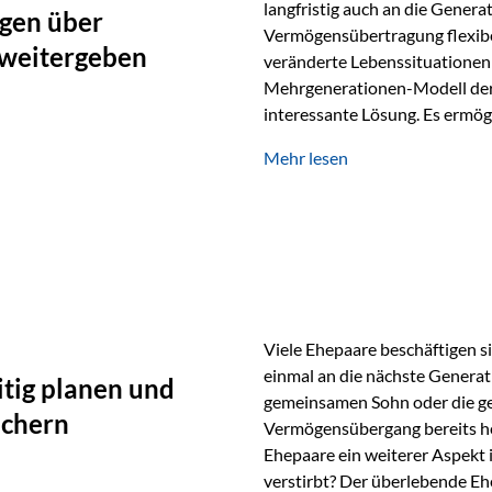
langfristig auch an die Genera
gen über
Vermögensübertragung flexibel
 weitergeben
veränderte Lebenssituationen 
Mehrgenerationen-Modell der 
interessante Lösung. Es ermög
generationenübergreifend zu s
Mehr lesen
Ausgangssituation Stellen Sie 
viele Jahre Vermögen aufgebau
eigenen Kindern, sondern lan
Viele Ehepaare beschäftigen si
einmal an die nächste Generat
tig planen und
gemeinsamen Sohn oder die ge
ichern
Vermögensübergang bereits heut
Ehepaare ein weiterer Aspekt 
verstirbt? Der überlebende Ehe