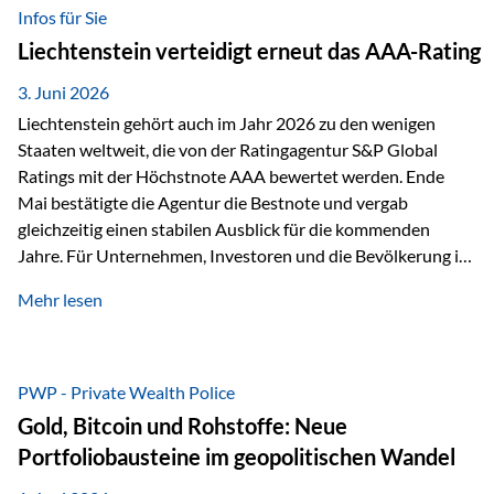
analysiert und verglichen wurden. Das Ergebnis: Die ETF-
Infos für Sie
Auswahl der Vienna-Life zählt zu den drei besten Angeboten
Liechtenstein verteidigt erneut das AAA-Rating
am Markt. Für uns ist diese Auszeichnung eine Bestätigung
unseres Weges und unseres Anspruchs,…
3. Juni 2026
Liechtenstein gehört auch im Jahr 2026 zu den wenigen
Staaten weltweit, die von der Ratingagentur S&P Global
Ratings mit der Höchstnote AAA bewertet werden. Ende
Mai bestätigte die Agentur die Bestnote und vergab
gleichzeitig einen stabilen Ausblick für die kommenden
Jahre. Für Unternehmen, Investoren und die Bevölkerung ist
diese Einstufung ein wichtiges Signal. Sie unterstreicht die
Mehr lesen
finanzielle Stabilität des Landes sowie das Vertrauen
internationaler Märkte in den Wirtschafts- und
Finanzstandort Liechtenstein. Starker Wirtschaftsstandort
trotz Herausforderungen Die weltwirtschaftlichen
PWP - Private Wealth Police
Rahmenbedingungen bleiben anspruchsvoll. Geopolitische
Gold, Bitcoin und Rohstoffe: Neue
Unsicherheiten, eine verhaltene Investitionstätigkeit und
Portfoliobausteine im geopolitischen Wandel
eine schwächere Nachfrage in wichtigen Exportmärkten
beeinflussen auch die liechtensteinische Wirtschaft.