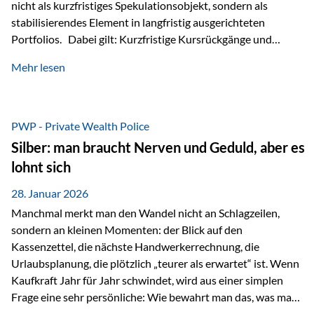
nicht als kurzfristiges Spekulationsobjekt, sondern als
stabilisierendes Element in langfristig ausgerichteten
Portfolios. Dabei gilt: Kurzfristige Kursrückgänge und
Schwankungen sind jederzeit möglich – insbesondere nach
Mehr lesen
starken Anstiegen. Diese verändern jedoch nicht die
langfristige Funktion von Gold als Sachwert und
Diversifikationsinstrument. In einem Umfeld, das weiterhin
von geopolitischen Spannungen, einer stark ausgeweiteten
PWP - Private Wealth Police
Geldmenge sowie strukturellen Verschiebungen an den
Silber: man braucht Nerven und Geduld, aber es
Kapitalmärkten geprägt ist, bleibt Gold ein bewährter Anker.
lohnt sich
Nicht, weil…
28. Januar 2026
Manchmal merkt man den Wandel nicht an Schlagzeilen,
sondern an kleinen Momenten: der Blick auf den
Kassenzettel, die nächste Handwerkerrechnung, die
Urlaubsplanung, die plötzlich „teurer als erwartet“ ist. Wenn
Kaufkraft Jahr für Jahr schwindet, wird aus einer simplen
Frage eine sehr persönliche: Wie bewahrt man das, was man
sich aufgebaut hat? Genau dann wird es Zeit, sich