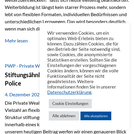
Weiterbildung ist längst kein starrer Prozess mehr, sondern
lebt von flexiblen Formaten, individuellen Bedürfnissen und
unterschiedlichen Lernwegen. Das wird besonders deutlich,
wenn man sich die Angebote ansieht, die im beruflichen
Wir verwenden Cookies, um ein
Umfeld zur Verfügung stehen. Online-Kurse als erster Schritt
optimales Web-Erlebnis bieten zu
Mehr lesen
Wenn es um Weiterbildung geht, denkt man häufig zuerst an
können. Dazu zählen Cookies, die für
den Betrieb der Seite notwendig sind,
Online-Kurse. Eine Plattform, die dabei heraussticht, ist
sowie Cookies, die anonymisierte
Masterplan. Sie ist ähnlich aufgebaut wie eine Streaming-
Statistiken erstellen. Sollten Sie die
Plattform und dadurch besonders einfach zu nutzen. Auf
PWP - Private Wealth Police
Einstellungen der vorgeschlagenen
Cookies ändern, können wir die volle
Masterplan…
Stiftungsähnliche Vorteile der Private Wealth
Funktionalität der Seite nicht
gewährleisten. Weitere
Police
Informationen finden Sie in unserer
Datenschutzerklärung
.
4. Dezember 2025
Die Private Wealth Police (PWP) der Vienna-Life bietet eine
Cookie Einstellungen
Vielzahl an flexiblen Gestaltungsmöglichkeiten, die in ihrer
Alle ablehnen
Alle akzeptieren
Struktur stiftungsähnliche Vorteile schaffen und das
innerhalb eines klassischen Versicherungsrahmens. In
unserem heutigen Beitrag werfen wir einen genaueren Blick