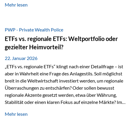
Mehr lesen
Sachwerten mit einer Investition in Sachwerte zu
beschäftigen; Nicht als Mode, sondern als Prinzip: Vermögen
soll nicht nur wachsen, sondern auch Substanz behalten –
gerade dann, wenn Märkte nervös werden,…
PWP - Private Wealth Police
ETFs vs. regionale ETFs: Weltportfolio oder
gezielter Heimvorteil?
22. Januar 2026
„ETFs vs. regionale ETFs“ klingt nach einer Detailfrage – ist
aber in Wahrheit eine Frage des Anlagestils. Soll möglichst
breit in die Weltwirtschaft investiert werden, um regionale
Überraschungen zu entschärfen? Oder sollen bewusst
regionale Akzente gesetzt werden, etwa über Währung,
Stabilität oder einen klaren Fokus auf einzelne Märkte? Im
Rahmen der fondsgebundenen Lebensversicherung Private
Mehr lesen
Wealth Police der Vienna-Life lassen sich beide Ansätze
kombinieren. Der „Schutz“ im Portfolio entsteht dabei nicht
als Garantie, sondern als Zusammenspiel aus