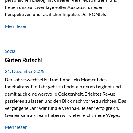
freuen uns auf zwei Tage voller Austausch, neuer
Perspektiven und fachlicher Impulse. Der FONDS
professionell KONGRESS zählt zu den wichtigsten
Mehr lesen
Branchentreffen für Finanz- und Versicherungsprofis im
deutschsprachigen Raum. Für uns bietet die Veranstaltung
die ideale Plattform, um aktuelle Themen rund um Vorsorge,
Vermögensstrukturierung und Nachfolgeplanung
Social
gemeinsam zu diskutieren. Persönlich für Sie vor Ort An
Guten Rutsch!
beiden Kongresstagen stehen Ihnen Maximilian
Fichtenbauer, Dirk…
31. Dezember 2025
Der Jahreswechsel ist traditionell ein Moment des
Innehaltens. Ein Jahr geht zu Ende, ein neues beginnt und
damit auch eine wertvolle Gelegenheit, Erlebtes Revue
passieren zu lassen und den Blick nach vorne zu richten. Das
vergangene Jahr war für die Vienna-Life sehr erfolgreich.
Gemeinsam als Team haben wir viel erreicht, neue Wege
beschritten und besondere Momente erlebt.
Mehr lesen
Veranstaltungen wie der Schnifisschnauf, aber auch unsere