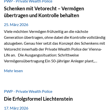
PWP - Private Wealth Police
Staatsfinanzierung: Liechtenstein weist keine
Schenken mit Vetorecht – Vermögen
Staatsschulden auf, und der Schutz der wirtschaftlichen
übertragen und Kontrolle behalten
Interessen der Bevölkerung ist in der Verfassung verankert.
Besonders hervorzuheben ist hierbei Artikel 14 der
25. März 2026
liechtensteinischen Verfassung. Darin…
Viele möchten Vermögen frühzeitig an die nächste
Generation übertragen, ohne dabei die Kontrolle vollständig
abzugeben. Genau hier setzt das Konzept des Schenkens mit
Vetorecht innerhalb der Private Wealth Police der Vienna-
Life an. Die Ausgangssituation: Schrittweise
Vermögensübertragung Ein 50-jähriger Anleger plant,
seinem Kind Vermögen zu übertragen. Dabei soll nicht nur
Mehr lesen
der steuerliche Freibetrag optimal genutzt werden, sondern
auch sichergestellt sein, dass mit dem verschenken Geld
verantwortungsvoll umgegangen wird. Das Ziel:Eine
strukturierte, langfristige Vermögensübertragung, ohne die
PWP - Private Wealth Police
Kontrolle vollständig aus der Hand zu geben. Die Lösung:
Die Erfolgsformel Liechtenstein
Abschmelzung mit Vetorecht Die Umsetzung erfolgt über die
Private Wealth Police…
17. März 2026