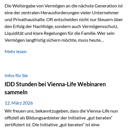
Die Weitergabe von Vermögen an die nächste Generation ist
eine der zentralen Herausforderungen vieler Unternehmer
und Privathaushalte. Oft entscheiden nicht nur Steuern über
den Erfolg der Nachfolge, sondern auch Vermögensschutz,
Liquidität und klare Regelungen für die Familie. Wer sein
Vermögen langfristig sichern möchte, muss heute
international denken. Und genau hier setzt das Buch
Mehr lesen
„Erfolgsformel Liechtenstein“, herausgegeben und verfasst
von Rolf Klein, an – ein praxisnahes Nachschlagewerk, das
Vermögensnachfolge, Vermögensmanagement und
Vermögensschutz strategisch miteinander verbindet.
Infos für Sie
Warum klassische Nachfolgeplanung oft scheitert Viele
IDD Stunden bei Vienna-Life Webinaren
Vermögen werden erst im Todesfall übertragen. Das kann zu
sammeln
Problemen führen: Hohe Erbschaftsteuern Streitigkeiten
zwischen Erben Liquiditätsprobleme bei Immobilien…
12. März 2026
Wir freuen uns, bekanntzugeben, dass die Vienna-Life nun
offiziell als Bildungsanbieter der Initiative „gut beraten“
zertifiziert ist. Die Initiative „gut beraten“ ist eine