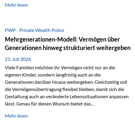
Mehr lesen
als Versicherungsnehmer einzusetzen, sowie eine
Überarbeitung des zugrundeliegenden Versicherungstarifes.
Durch die automatische Antragsübermittlung wird die
Abwicklung für Vertriebspartner deutlich effizienter
PWP - Private Wealth Police
gestaltet. Anträge werden direkt elektronisch übermittelt,
Mehrgenerationen-Modell: Vermögen über
Medienbrüche reduziert und die weitere Bearbeitung
Generationen hinweg strukturiert weitergeben
beschleunigt. Ab sofort können auch juristische Personen,
wie Kapitalgesellschaften oder Stiftungen, als
21. Juli 2026
Versicherungsnehmer eingesetzt werden. Damit erweitert
Viele Familien möchten ihr Vermögen nicht nur an die
die Vienna-Life die Einsatzmöglichkeiten der Private Wealth
eigenen Kinder, sondern langfristig auch an die
Police insbesondere für…
Generationen darüber hinaus weitergeben. Gleichzeitig soll
die Vermögensübertragung flexibel bleiben, damit sich die
Gestaltung auch an veränderte Lebenssituationen anpassen
lässt. Genau für diesen Wunsch bietet das
Mehrgenerationen-Modell der Private Wealth Police der
Mehr lesen
Vienna-Life eine interessante Lösung. Es ermöglicht,
Vermögen bereits heute generationenübergreifend zu
strukturieren und dennoch flexibel zu bleiben. Die