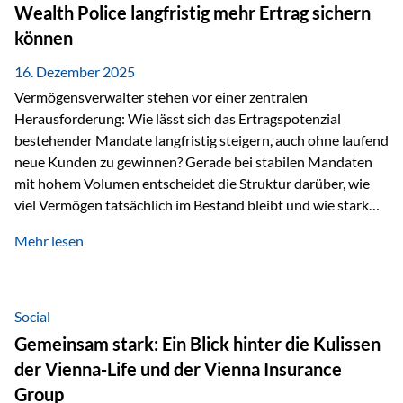
Wealth Police langfristig mehr Ertrag sichern
können
16. Dezember 2025
Vermögensverwalter stehen vor einer zentralen
Herausforderung: Wie lässt sich das Ertragspotenzial
bestehender Mandate langfristig steigern, auch ohne laufend
neue Kunden zu gewinnen? Gerade bei stabilen Mandaten
mit hohem Volumen entscheidet die Struktur darüber, wie
viel Vermögen tatsächlich im Bestand bleibt und wie stark
sich das Verwaltungsentgelt über die Jahre entwickelt. Ein
Mehr lesen
Beispiel verdeutlicht diese Wirkung besonders deutlich.
Wird ein Vermögen von 25 Millionen Euro über einen
Zeitraum von 20 Jahren verwaltet, ohne dass neue Kunden
hinzukommen, spielt nicht nur die Rendite eine Rolle. Auch
Social
steuerliche Effekte haben einen erheblichen Einfluss auf…
Gemeinsam stark: Ein Blick hinter die Kulissen
der Vienna-Life und der Vienna Insurance
Group