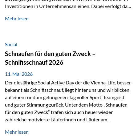
Investitionen in Unternehmensanleihen. Dabei verfolgt das
Fondsmanagement eine klare Philosophie: Nicht kurzfristige
Mehr lesen
Marktbewegungen stehen im Fokus, sondern die
tatsächliche wirtschaftliche Entwicklung von Unternehmen
über viele Jahre hinweg. Als Teil der Produktauswahl
innerhalb der Private Wealth Police der Vienna-Life steht
Social
der Oculus Value Capital Fund für einen langfristig
Schnaufen für den guten Zweck –
orientierten Value-Investing-Ansatz mit Fokus auf
Schnifisschnauf 2026
fundamentale Unternehmensanalyse und nachhaltige
Wertentwicklung. Der Investmentansatz: Value Investing
11. Mai 2026
mit Weitblick Im Zentrum steht ein…
Der diesjährige Social Active Day der die Vienna-Life, besser
bekannt als Schnifisschnauf, liegt hinter uns und wir blicken
auf einen rundum gelungenen Tag voller Sport, Teamgeist
und guter Stimmung zurück. Unter dem Motto „Schnaufen
für den guten Zweck“ trafen sich auch heuer wieder
zahlreiche motivierte Läuferinnen und Läufer am
Dünserberg in Schnifis, um gemeinsam sportliche
Mehr lesen
Höchstleistungen für einen guten Zweck zu erbringen. Mit