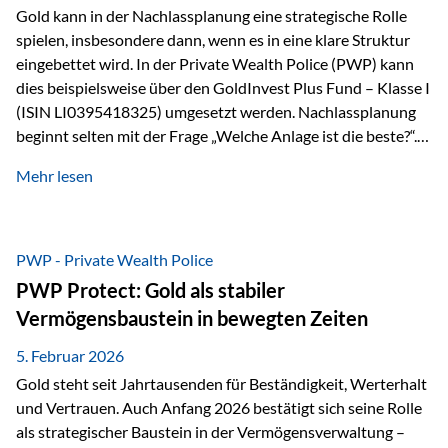
Gold kann in der Nachlassplanung eine strategische Rolle
spielen, insbesondere dann, wenn es in eine klare Struktur
eingebettet wird. In der Private Wealth Police (PWP) kann
dies beispielsweise über den GoldInvest Plus Fund – Klasse I
(ISIN LI0395418325) umgesetzt werden. Nachlassplanung
beginnt selten mit der Frage „Welche Anlage ist die beste?“.
In der Praxis geht es zuerst um ganz andere Themen:Wer soll
Mehr lesen
was bekommen – wann – und in welcher Struktur?Und vor
allem: Wie lassen sich Streit, Liquiditätsengpässe oder
Notverkäufe vermeiden, wenn ein Todesfall eintritt? Gerade
bei größeren Vermögen ist das entscheidend.
PWP - Private Wealth Police
PWP Protect: Gold als stabiler
Vermögensbaustein in bewegten Zeiten
5. Februar 2026
Gold steht seit Jahrtausenden für Beständigkeit, Werterhalt
und Vertrauen. Auch Anfang 2026 bestätigt sich seine Rolle
als strategischer Baustein in der Vermögensverwaltung –