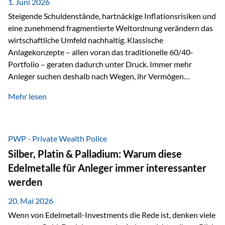
1. Juni 2026
Dennoch sieht…
Steigende Schuldenstände, hartnäckige Inflationsrisiken und
eine zunehmend fragmentierte Weltordnung verändern das
wirtschaftliche Umfeld nachhaltig. Klassische
Anlagekonzepte – allen voran das traditionelle 60/40-
Portfolio – geraten dadurch unter Druck. Immer mehr
Anleger suchen deshalb nach Wegen, ihr Vermögen
langfristig gegen Kaufkraftverlust und geopolitische
Mehr lesen
Unsicherheit abzusichern. Genau hier rücken reale und
nicht-inflationierbare Werte wie Gold, Rohstoffe und
digitale Assets wieder in den Fokus. Gold gewinnt seine
monetäre Rolle zurück Gold erlebt derzeit eine
PWP - Private Wealth Police
bemerkenswerte Renaissance als monetärer Wertspeicher.
Silber, Platin & Palladium: Warum diese
Treiber sind Rekordkäufe der Zentralbanken, geopolitische
Edelmetalle für Anleger immer interessanter
Spannungen und ein schleichender Vertrauensverlust in
werden
ungedeckte Papierwährungen. Wie groß dieser
Vertrauensverlust ausfällt, zeigt ein nüchterner
20. Mai 2026
Langfristvergleich: Seit…
Wenn von Edelmetall-Investments die Rede ist, denken viele