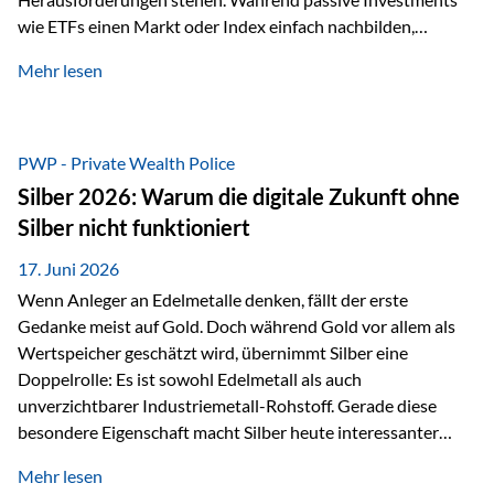
wie ETFs einen Markt oder Index einfach nachbilden,
verfolgen aktiv gemanagte Fonds einen anderen Ansatz: Sie
Mehr lesen
setzen auf die Expertise erfahrener Fondsmanager, die
Chancen identifizieren, Risiken bewerten und Portfolios
gezielt steuern. Gerade in einem Umfeld, das von schnellen
Veränderungen geprägt ist, kann diese aktive
PWP - Private Wealth Police
Herangehensweise einen entscheidenden Mehrwert bieten.
Silber 2026: Warum die digitale Zukunft ohne
Was zeichnet aktive Fonds aus? Aktive Fonds verfolgen das
Silber nicht funktioniert
Ziel, nicht nur einen Markt abzubilden, sondern gezielt
Anlageentscheidungen zu treffen. Fondsmanager
17. Juni 2026
analysieren Unternehmen,…
Wenn Anleger an Edelmetalle denken, fällt der erste
Gedanke meist auf Gold. Doch während Gold vor allem als
Wertspeicher geschätzt wird, übernimmt Silber eine
Doppelrolle: Es ist sowohl Edelmetall als auch
unverzichtbarer Industriemetall-Rohstoff. Gerade diese
besondere Eigenschaft macht Silber heute interessanter
denn je. Denn die Welt wird nicht nur digitaler, sondern auch
Mehr lesen
elektrischer – und genau dort spielt Silber eine