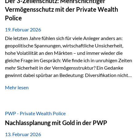
Der 3-Zellenschutz: Mehrschichtiger
Währungen: +56,6 % Langfristig zeigt sich ebenfalls ein
Vermögensschutz mit der Private Wealth
solides…
Police
19. Februar 2026
Die letzten Jahre fühlen sich für viele Anleger anders an:
geopolitische Spannungen, wirtschaftliche Unsicherheit,
hohe Volatilität an den Märkten – und immer wieder die
gleiche Frage im Gespräch: Wie finde ich in unruhigen Zeiten
mehr Sicherheit in der Vermögensstruktur? Ein Gedanke
gewinnt dabei spürbar an Bedeutung: Diversifikation nicht
nur über Anlageklassen, sondern auch über Jurisdiktionen.
Mehr lesen
Wer Vermögen ausschließlich in einem Rechtsraum
organisiert, ist auch von dessen Rahmenbedingungen
besonders abhängig. Genau hier kann das Fürstentum
Liechtenstein eine Rolle spielen: außerhalb der EU, ohne
PWP - Private Wealth Police
Euro, mit einem eigenständigen Rechts- und Finanzplatz.
Nachlassplanung mit Gold in der PWP
Und genau an dieser Stelle setzt der 3-Zellenschutz an –…
13. Februar 2026