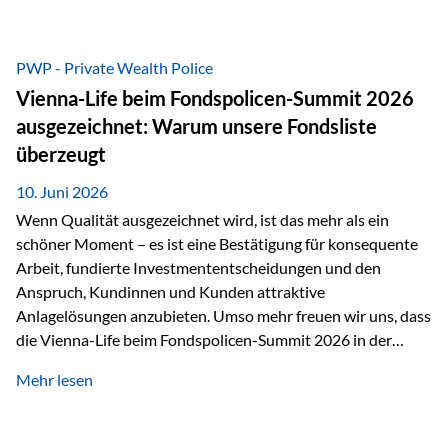
entscheidende Rolle. Silber – das Metall der modernen
Wirtschaft Silber verfügt über die höchste elektrische
Leitfähigkeit aller Metalle. Diese Eigenschaft macht es für
PWP - Private Wealth Police
zahlreiche Zukunftstechnologien praktisch unverzichtbar.
Vienna-Life beim Fondspolicen-Summit 2026
Silber findet sich unter anderem in: Solarmodulen
ausgezeichnet: Warum unsere Fondsliste
Elektrofahrzeugen Halbleitern Smartphones und Tablets…
überzeugt
10. Juni 2026
Wenn Qualität ausgezeichnet wird, ist das mehr als ein
schöner Moment – es ist eine Bestätigung für konsequente
Arbeit, fundierte Investmententscheidungen und den
Anspruch, Kundinnen und Kunden attraktive
Anlagelösungen anzubieten. Umso mehr freuen wir uns, dass
die Vienna-Life beim Fondspolicen-Summit 2026 in der
Kategorie ETF/Passiv ausgezeichnet wurde. Grundlage
Mehr lesen
dieser Ehrung ist der renommierte Fondspolicenreport der
SAM – Smart Asset Management Service GmbH, bei dem
mehr als 20 Fondspolicen-Anbieter aus Investmentsicht