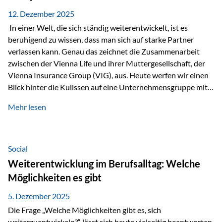
12. Dezember 2025
In einer Welt, die sich ständig weiterentwickelt, ist es
beruhigend zu wissen, dass man sich auf starke Partner
verlassen kann. Genau das zeichnet die Zusammenarbeit
zwischen der Vienna Life und ihrer Muttergesellschaft, der
Vienna Insurance Group (VIG), aus. Heute werfen wir einen
Blick hinter die Kulissen auf eine Unternehmensgruppe mit
beeindruckender Geschichte, gewachsenem Know-how und
Mehr lesen
einem stabilen Fundament. Ein starkes Netzwerk in ganz
Europa Die Vienna Insurance Group ist die führende
Versicherungsgruppe in Zentral- und Osteuropa. Mit über
50 Versicherungsgesellschaften in insgesamt 30 Ländern
Social
verbindet sie regionale Stärke mit internationaler
Weiterentwicklung im Berufsalltag: Welche
Kompetenz.
Möglichkeiten es gibt
5. Dezember 2025
Die Frage „Welche Möglichkeiten gibt es, sich
weiterzuentwickeln?“ lässt sich heute vielseitig beantworten.