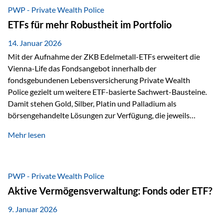
Risikostreuung, Inflationsrobustheit und Stabilisierung. 1)
PWP - Private Wealth Police
Die Philosophiefrage: breit oder bewusst? Global investieren
ETFs für mehr Robustheit im Portfolio
bedeutet: Das Portfolio bildet die Weltmärkte möglichst
breit ab, ohne die…
14. Januar 2026
Mit der Aufnahme der ZKB Edelmetall-ETFs erweitert die
Vienna-Life das Fondsangebot innerhalb der
fondsgebundenen Lebensversicherung Private Wealth
Police gezielt um weitere ETF-basierte Sachwert-Bausteine.
Damit stehen Gold, Silber, Platin und Palladium als
börsengehandelte Lösungen zur Verfügung, die jeweils
physisch hinterlegte Edelmetalle abbilden. Der Fokus liegt
Mehr lesen
dabei nicht auf einzelnen Marktmeinungen, sondern auf
einer systematischen Portfoliologik: ETFs dienen als
transparente, effiziente Bausteine für Risikostreuung,
Inflationsrobustheit und Stabilisierung – eingebettet in eine
PWP - Private Wealth Police
liechtensteinische Versicherungsstruktur. Die
Aktive Vermögensverwaltung: Fonds oder ETF?
Sicherheitsarchitektur: Liechtenstein als Strukturprinzip Die
Private Wealth Police positioniert sich mit einer dreistufigen
9. Januar 2026