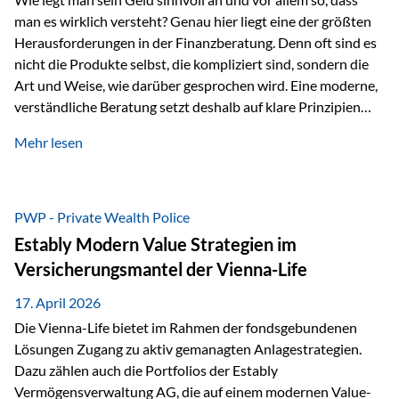
man es wirklich versteht? Genau hier liegt eine der größten
Herausforderungen in der Finanzberatung. Denn oft sind es
nicht die Produkte selbst, die kompliziert sind, sondern die
Art und Weise, wie darüber gesprochen wird. Eine moderne,
verständliche Beratung setzt deshalb auf klare Prinzipien
statt auf komplizierte Prognosen. Im Mittelpunkt stehen
Mehr lesen
fünf zentrale Faktoren: eine saubere Struktur, breite
Risikostreuung, Kosteneffizienz, steuerliche Optimierung
und ein wissenschaftlich fundierter Ansatz. Impulse zu
diesem Thema liefern unter anderem die praxisnahen
PWP - Private Wealth Police
Ansätze von Finanzexperte Klaus Rost, der seit vielen Jahren
Estably Modern Value Strategien im
für eine verständliche und…
Versicherungsmantel der Vienna-Life
17. April 2026
Die Vienna-Life bietet im Rahmen der fondsgebundenen
Lösungen Zugang zu aktiv gemanagten Anlagestrategien.
Dazu zählen auch die Portfolios der Estably
Vermögensverwaltung AG, die auf einem modernen Value-