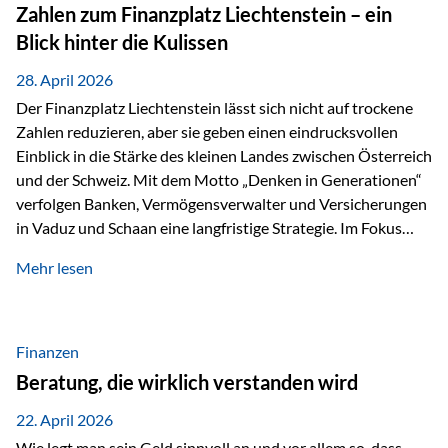
Investoren. Produktivität adressiert genau diese
Zahlen zum Finanzplatz Liechtenstein – ein
Herausforderungen, da wirtschaftliches Wachstum
Blick hinter die Kulissen
langfristig durch Produktivitätssteigerung entsteht, also
durch die Fähigkeit von Unternehmen, mehr…
28. April 2026
Der Finanzplatz Liechtenstein lässt sich nicht auf trockene
Zahlen reduzieren, aber sie geben einen eindrucksvollen
Einblick in die Stärke des kleinen Landes zwischen Österreich
und der Schweiz. Mit dem Motto „Denken in Generationen“
verfolgen Banken, Vermögensverwalter und Versicherungen
in Vaduz und Schaan eine langfristige Strategie. Im Fokus
stehen dabei vor allem: Qualität Stabilität internationaler
Mehr lesen
Marktzugang Liechtenstein hat sich in den letzten Jahren zu
einem wichtigen Drehpunkt für grenzüberschreitende
Finanzdienstleistungen entwickelt – und die aktuellsten
verfügbaren Kennzahlen (Stand Ende 2024, veröffentlicht
Finanzen
2025/2026)…
Beratung, die wirklich verstanden wird
22. April 2026
Wie legt man sein Geld sinnvoll an und vor allem so, dass