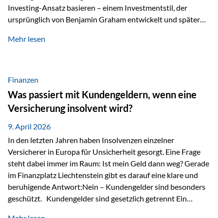
Investing-Ansatz basieren – einem Investmentstil, der
ursprünglich von Benjamin Graham entwickelt und später
durch Investoren wie Warren Buffett weiter geprägt wurde.
Mehr lesen
Modernes Value Investing als Grundlage Der
Investmentansatz von Estably basiert auf der
Weiterentwicklung des klassischen Value Investing. Im
Fokus stehen Unternehmen, deren Börsenkurs unter ihrem
Finanzen
inneren Wert liegt. Neben klassischen
Was passiert mit Kundengeldern, wenn eine
Bewertungskennzahlen werden auch qualitative Faktoren
Versicherung insolvent wird?
wie Geschäftsmodell, Wettbewerbsvorteile und
Managementqualität…
9. April 2026
In den letzten Jahren haben Insolvenzen einzelner
Versicherer in Europa für Unsicherheit gesorgt. Eine Frage
steht dabei immer im Raum: Ist mein Geld dann weg? Gerade
im Finanzplatz Liechtenstein gibt es darauf eine klare und
beruhigende Antwort:Nein – Kundengelder sind besonders
geschützt. Kundengelder sind gesetzlich getrennt Ein
zentraler Schutzmechanismus in Liechtenstein ist die
Mehr lesen