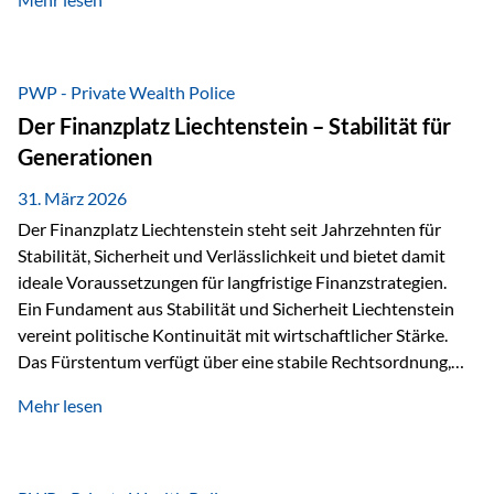
sogenannte Sondermasse. Das bedeutet:Die
Vermögenswerte, die zur Deckung der
Versicherungsverpflichtungen dienen, werden rechtlich vom
Vermögen der Versicherungsgesellschaft getrennt. Konkret
PWP - Private Wealth Police
heißt das:Diese Gelder gehören im Konkursfall nicht zur
Der Finanzplatz Liechtenstein – Stabilität für
allgemeinen Konkursmasse, sondern werden ausschließlich
Generationen
zur Erfüllung…
31. März 2026
Der Finanzplatz Liechtenstein steht seit Jahrzehnten für
Stabilität, Sicherheit und Verlässlichkeit und bietet damit
ideale Voraussetzungen für langfristige Finanzstrategien.
Ein Fundament aus Stabilität und Sicherheit Liechtenstein
vereint politische Kontinuität mit wirtschaftlicher Stärke.
Das Fürstentum verfügt über eine stabile Rechtsordnung,
die auf einer parlamentarischen Demokratie mit
Mehr lesen
monarchischen Elementen basiert. Diese Struktur schafft
nicht nur politische Stabilität, sondern auch eine
außergewöhnlich hohe Planungssicherheit für Investoren
und Unternehmen. Ein wesentliches Merkmal ist die