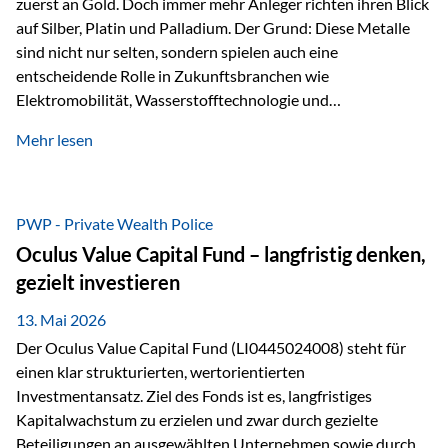
zuerst an Gold. Doch immer mehr Anleger richten ihren Blick
auf Silber, Platin und Palladium. Der Grund: Diese Metalle
sind nicht nur selten, sondern spielen auch eine
entscheidende Rolle in Zukunftsbranchen wie
Elektromobilität, Wasserstofftechnologie und
Digitalisierung. Dadurch verbinden sie zwei wichtige
Mehr lesen
Faktoren für Investoren – begrenztes Angebot und
steigende industrielle Nachfrage. Edelmetalle als
Investment mit Zukunftspotenzial Während Gold oft als
klassischer „Sicherheitsanker“ gilt, bieten Silber, Platin und
PWP - Private Wealth Police
Palladium zusätzlich die Chance, von technologischen
Oculus Value Capital Fund – langfristig denken,
Entwicklungen zu profitieren. Die Nachfrage entsteht nicht
gezielt investieren
nur durch Anleger, sondern vor allem durch die Industrie.
Gerade in…
13. Mai 2026
Der Oculus Value Capital Fund (LI0445024008) steht für
einen klar strukturierten, wertorientierten
Investmentansatz. Ziel des Fonds ist es, langfristiges
Kapitalwachstum zu erzielen und zwar durch gezielte
Beteiligungen an ausgewählten Unternehmen sowie durch