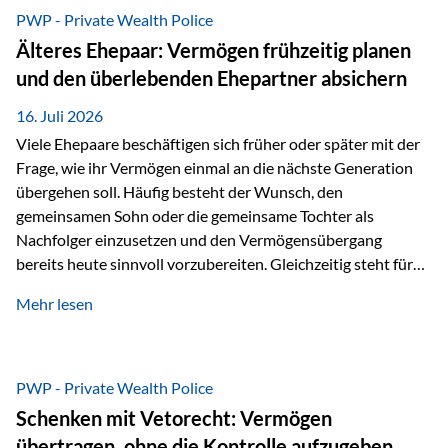
Ausgangssituation Stellen Sie sich folgende Familie vor: Die
PWP - Private Wealth Police
Großeltern haben über viele Jahre Vermögen aufgebaut. Ihr
Älteres Ehepaar: Vermögen frühzeitig planen
Wunsch ist es, dieses Vermögen nicht nur den eigenen
und den überlebenden Ehepartner absichern
Kindern, sondern langfristig auch den Enkeln zukommen zu…
16. Juli 2026
Viele Ehepaare beschäftigen sich früher oder später mit der
Frage, wie ihr Vermögen einmal an die nächste Generation
übergehen soll. Häufig besteht der Wunsch, den
gemeinsamen Sohn oder die gemeinsame Tochter als
Nachfolger einzusetzen und den Vermögensübergang
bereits heute sinnvoll vorzubereiten. Gleichzeitig steht für
viele Ehepaare ein weiterer Aspekt im Mittelpunkt: Was
Mehr lesen
passiert, wenn einer der beiden verstirbt? Der überlebende
Ehepartner soll auch dann weiterhin finanziell unabhängig
bleiben und uneingeschränkt über das gemeinsame
Vermögen verfügen können. Genau für diese
PWP - Private Wealth Police
Ausgangssituation bietet die Private Wealth Police der
Schenken mit Vetorecht: Vermögen
Vienna-Life eine durchdachte Gestaltungsmöglichkeit. Die
übertragen, ohne die Kontrolle aufzugeben