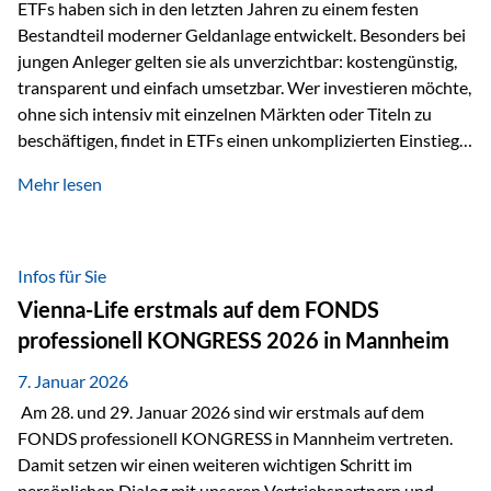
Sicherheitsarchitektur, die auf mehreren Ebenen ansetzt:
ETFs haben sich in den letzten Jahren zu einem festen
Stufe 1: Versicherer-Ebene • Versicherung mit…
Bestandteil moderner Geldanlage entwickelt. Besonders bei
jungen Anleger gelten sie als unverzichtbar: kostengünstig,
transparent und einfach umsetzbar. Wer investieren möchte,
ohne sich intensiv mit einzelnen Märkten oder Titeln zu
beschäftigen, findet in ETFs einen unkomplizierten Einstieg
in den Kapitalmarkt. Aktiv gemanagte Fonds hingegen
Mehr lesen
werden häufig kritisch betrachtet. Sie gelten als teurer,
komplexer und weniger zeitgemäß. Doch greift diese
Einschätzung wirklich zu kurz? Ein differenzierter Blick zeigt:
Beide Ansätze haben ihre Berechtigung und ihre Stärken
Infos für Sie
entfalten sie oft gerade in Kombination. ETFs: Effizient, breit
Vienna-Life erstmals auf dem FONDS
gestreut und klar strukturiert…
professionell KONGRESS 2026 in Mannheim
7. Januar 2026
Am 28. und 29. Januar 2026 sind wir erstmals auf dem
FONDS professionell KONGRESS in Mannheim vertreten.
Damit setzen wir einen weiteren wichtigen Schritt im
persönlichen Dialog mit unseren Vertriebspartnern und