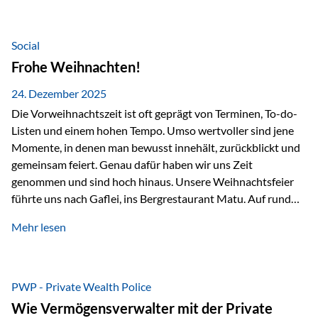
Teamevents, vom Minigolf bis zur Weihnachtsfeier, haben
den Zusammenhalt gestärkt und gezeigt, wie wichtig ein
starkes Miteinander ist. Neben diesen gemeinsamen
Social
Erlebnissen konnten wir…
Frohe Weihnachten!
24. Dezember 2025
Die Vorweihnachtszeit ist oft geprägt von Terminen, To-do-
Listen und einem hohen Tempo. Umso wertvoller sind jene
Momente, in denen man bewusst innehält, zurückblickt und
gemeinsam feiert. Genau dafür haben wir uns Zeit
genommen und sind hoch hinaus. Unsere Weihnachtsfeier
führte uns nach Gaflei, ins Bergrestaurant Matu. Auf rund
1.500 Metern über dem Rheintal erwartete uns nicht nur ein
Mehr lesen
beeindruckendes Panorama, sondern auch etwas, das im
Alltag oft zu kurz kommt: Ruhe, Klarheit und echter
Weitblick, im wahrsten Sinne des Wortes. Inmitten
verschneiter Landschaft, bei feinem Essen, guter Musik und
PWP - Private Wealth Police
einer entspannten…
Wie Vermögensverwalter mit der Private