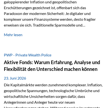
galoppierender Inflation und geopolitischen
Erschütterungen gezeichnet ist, offenbart sich das
Paradoxon der modernen Sicherheit: Je digitaler und
komplexer unsere Finanzsysteme werden, desto fragiler
erweisen sie sich. Traditionelle Sparmodelle und
papierbasierte Anlagen, die über Jahrzehnte als
Mehr lesen
unumstößlich galten, versagen angesichts der expansiven
Geldpolitik der Zentralbanken. In diesem Umfeld stellt die
Rückbesinnung auf ein Jahrtausende altes Edelmetall keine
Nostalgie dar, sondern ist die modernste und strategisch
PWP - Private Wealth Police
klügste Antwort auf globale Instabilität. Physische Werte
Aktive Fonds: Warum Erfahrung, Analyse und
und der richtige Rechtsstandort sind heute keine bloße
Flexibilität den Unterschied machen können
Option mehr, sondern eine strategische Notwendigkeit. 1.
Der massive Aufwand hinter einem winzigen…
23. Juni 2026
Die Kapitalmärkte werden zunehmend komplexer. Inflation,
geopolitische Spannungen, technologische Umbrüche und
wirtschaftliche Unsicherheiten sorgen dafür, dass
Anlegerinnen und Anleger heute vor neuen
Herausforderungen stehen. Während passive Investments