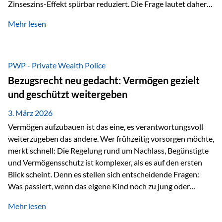
Zinseszins-Effekt spürbar reduziert. Die Frage lautet daher:
Wie kann Vermögen strukturiert werden, damit Steuern
Mehr lesen
nicht laufend Kapital entziehen – sondern möglichst lange im
System arbeiten? Hier setzt die Private Wealth Police an.
Das Problem: Laufende Besteuerung im Depot Im
Privatdepot fallen an: Abgeltungssteuer Fondsbesteuerung
PWP - Private Wealth Police
(Vorabpauschale, Teilfreistellung) Kein steuerlicher Abzug
Bezugsrecht neu gedacht: Vermögen gezielt
der Vermögensverwaltungs-Gebühren /
und geschützt weitergeben
Depotbankgebühren Jährliches Steuerreporting erforderlich
Zinsen, Dividenden und Kursgewinne werden laufend
3. März 2026
besteuert.
Vermögen aufzubauen ist das eine, es verantwortungsvoll
weiterzugeben das andere. Wer frühzeitig vorsorgen möchte,
merkt schnell: Die Regelung rund um Nachlass, Begünstigte
und Vermögensschutz ist komplexer, als es auf den ersten
Blick scheint. Denn es stellen sich entscheidende Fragen:
Was passiert, wenn das eigene Kind noch zu jung oder
unerfahren ist, um eine größere Summe sinnvoll zu
Mehr lesen
verwalten? Wie kann verhindert werden, dass Ex-Partner,
Gläubiger oder andere Dritte Zugriff auf das Vermögen