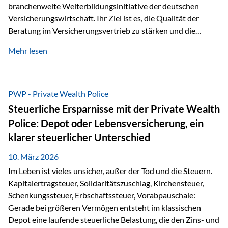
branchenweite Weiterbildungsinitiative der deutschen
Versicherungswirtschaft. Ihr Ziel ist es, die Qualität der
Beratung im Versicherungsvertrieb zu stärken und die
kontinuierliche Weiterbildung von vertrieblich tätigen
Mehr lesen
Personen transparent zu dokumentieren. Seit der
Umsetzung der EU-Versicherungsvertriebsrichtlinie besteht
eine gesetzliche Weiterbildungspflicht von mindestens 15
Stunden pro Jahr für vertrieblich tätige Personen in der
PWP - Private Wealth Police
Versicherungsbranche. Über die Weiterbildungsdatenbank
Steuerliche Ersparnisse mit der Private Wealth
von „gut beraten“ können absolvierte Bildungsmaßnahmen
Police: Depot oder Lebensversicherung, ein
zentral erfasst und dokumentiert werden. „gut beraten“
klarer steuerlicher Unterschied
zertifiziert Als zertifizierter Bildungsanbieter können unsere
Webinare nun für die…
10. März 2026
Im Leben ist vieles unsicher, außer der Tod und die Steuern.
Kapitalertragsteuer, Solidaritätszuschlag, Kirchensteuer,
Schenkungssteuer, Erbschaftssteuer, Vorabpauschale:
Gerade bei größeren Vermögen entsteht im klassischen
Depot eine laufende steuerliche Belastung, die den Zins- und