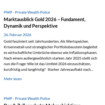
erhalten? Und wie lässt sich Vermögen klar und
unbürokratisch übertragen, ohne ausschließlich auf ein
PWP - Private Wealth Police
Testament angewiesen zu sein? Wenn klassische Lösungen
Marktausblick Gold 2026 – Fundament,
nicht ausreichen Traditionelle Nachlassregelungen stoßen
Dynamik und Perspektive
oft…
26. Februar 2026
Gold fasziniert seit Jahrhunderten. Als Wertspeicher,
Krisenmetall und strategischer Portfoliobaustein begleitet
es wirtschaftliche Umbrüche ebenso wie Inflationsphasen.
Nach einem außergewöhnlich starken Jahr 2025 stellt sich
nun die Frage: Wie ist das Umfeld 2026 einzuschätzen,
kurzfristig und langfristig? Starker Jahresauftakt nach
außergewöhnlichem Vorjahr Gold ist mit deutlicher
Mehr lesen
Dynamik in das Jahr 2026 gestartet. Zwischen dem
01.01.2026 und dem 31.01.2026 das Edelmetall: +12,8 % in
USD +11,7 % in EUR Durchschnitt über alle betrachteten
Währungen: +11,5 % Bereits 2025 war ein außergewöhnlich
PWP - Private Wealth Police
starkes Jahr: +64,4 % in USD Durchschnitt über alle