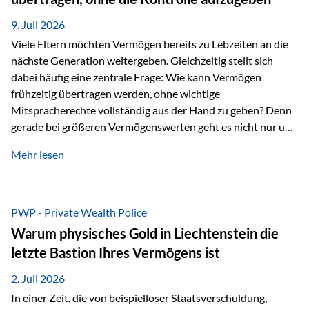
Ausgangssituation Stellen Sie sich folgendes Beispiel vor:
Ein…
9. Juli 2026
Viele Eltern möchten Vermögen bereits zu Lebzeiten an die
nächste Generation weitergeben. Gleichzeitig stellt sich
dabei häufig eine zentrale Frage: Wie kann Vermögen
frühzeitig übertragen werden, ohne wichtige
Mitspracherechte vollständig aus der Hand zu geben? Denn
gerade bei größeren Vermögenswerten geht es nicht nur um
die Frage der Übertragung. Es geht auch darum,
Mehr lesen
sicherzustellen, dass das Vermögen langfristig erhalten
bleibt und entsprechend der ursprünglichen Planung
verwendet wird. Ein Beispiel aus der Praxis Stellen Sie sich
folgende Situation vor: Ein Vater schenkt seiner Tochter
PWP - Private Wealth Police
einen Teil seines Vermögens. Einige Jahre später möchte die
Warum physisches Gold in Liechtenstein die
Tochter das Geld kurzfristig verwenden, um…
letzte Bastion Ihres Vermögens ist
2. Juli 2026
In einer Zeit, die von beispielloser Staatsverschuldung,