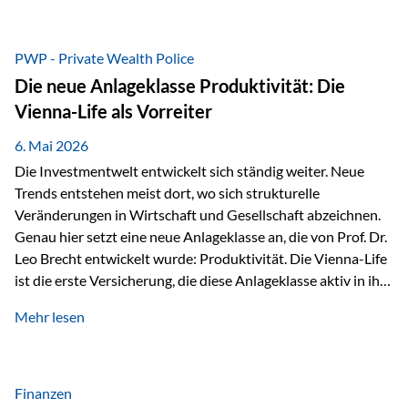
grosser Freude dürfen wir verkünden, dass dabei
beeindruckende 14.000 Euro zugunsten des Schulheims
Mäder gesammelt werden konnten. Die anspruchsvolle
PWP - Private Wealth Police
Strecke mit rund 4,8 Kilometern und 680 Höhenmetern
Die neue Anlageklasse Produktivität: Die
stellte die Teilnehmerinnen und Teilnehmer vor eine
Vienna-Life als Vorreiter
sportliche Herausforderung. Doch…
6. Mai 2026
Die Investmentwelt entwickelt sich ständig weiter. Neue
Trends entstehen meist dort, wo sich strukturelle
Veränderungen in Wirtschaft und Gesellschaft abzeichnen.
Genau hier setzt eine neue Anlageklasse an, die von Prof. Dr.
Leo Brecht entwickelt wurde: Produktivität. Die Vienna-Life
ist die erste Versicherung, die diese Anlageklasse aktiv in ihre
Lösung integriert und positioniert sich damit bewusst als
Mehr lesen
Vorreiter. Warum auf das Thema Produktivität setzen? Die
globalen Herausforderungen der Zeit, wie Inflation,
demografischer Wandel oder sinkendes
Wirtschaftswachstum, verändern die Spielregeln für
Finanzen