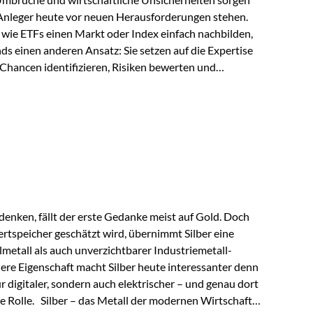
 Anleger heute vor neuen Herausforderungen stehen.
wie ETFs einen Markt oder Index einfach nachbilden,
ds einen anderen Ansatz: Sie setzen auf die Expertise
Chancen identifizieren, Risiken bewerten und
erade in einem Umfeld, das von schnellen Veränderungen
ve Herangehensweise einen entscheidenden Mehrwert
nds aus? Aktive Fonds verfolgen das Ziel, nicht nur
rn gezielt Anlageentscheidungen zu treffen.
nternehmen,…
enken, fällt der erste Gedanke meist auf Gold. Doch
rtspeicher geschätzt wird, übernimmt Silber eine
lmetall als auch unverzichtbarer Industriemetall-
ere Eigenschaft macht Silber heute interessanter denn
ur digitaler, sondern auch elektrischer – und genau dort
de Rolle. Silber – das Metall der modernen Wirtschaft