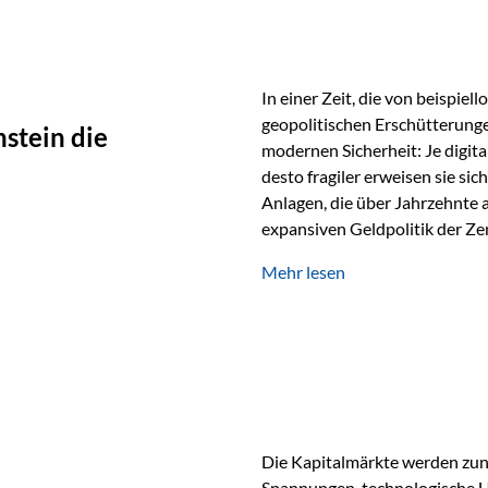
In einer Zeit, die von beispie
geopolitischen Erschütterunge
stein die
modernen Sicherheit: Je digit
desto fragiler erweisen sie sic
Anlagen, die über Jahrzehnte 
expansiven Geldpolitik der Zen
Rückbesinnung auf ein Jahrtaus
Mehr lesen
die modernste und strategisch 
Werte und der richtige Rechts
eine strategische Notwendigk
Die Kapitalmärkte werden zun
Spannungen, technologische U