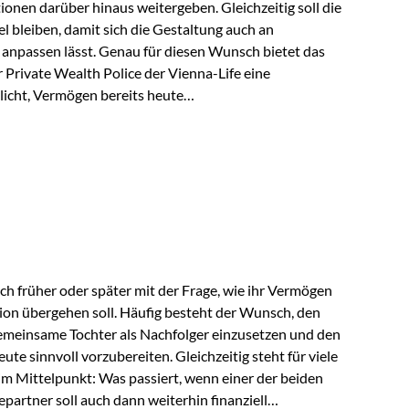
tionen darüber hinaus weitergeben. Gleichzeitig soll die
 bleiben, damit sich die Gestaltung auch an
anpassen lässt. Genau für diesen Wunsch bietet das
Private Wealth Police der Vienna-Life eine
licht, Vermögen bereits heute
trukturieren und dennoch flexibel zu bleiben. Die
sich folgende Familie vor: Die Großeltern haben über
t. Ihr Wunsch ist es, dieses Vermögen nicht nur den
gfristig auch den Enkeln zukommen zu…
ch früher oder später mit der Frage, wie ihr Vermögen
ion übergehen soll. Häufig besteht der Wunsch, den
meinsame Tochter als Nachfolger einzusetzen und den
e sinnvoll vorzubereiten. Gleichzeitig steht für viele
im Mittelpunkt: Was passiert, wenn einer der beiden
partner soll auch dann weiterhin finanziell