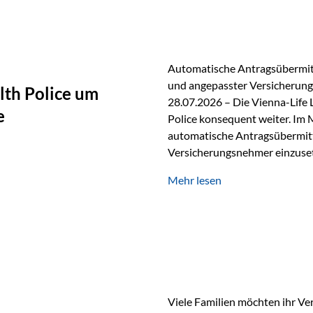
persönlichen Gespräch. Bei de
Automatische Antragsübermitt
und angepasster Versicherungs
lth Police um
28.07.2026 – Die Vienna-Life 
e
Police konsequent weiter. Im 
automatische Antragsübermittl
Versicherungsnehmer einzuset
Versicherungstarifes. Durch d
Mehr lesen
Abwicklung für Vertriebspartne
elektronisch übermittelt, Med
beschleunigt. Ab sofort können
oder Stiftungen, als Versiche
Vienna-Life die Einsatzmöglic
Viele Familien möchten ihr Ve