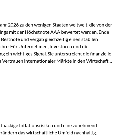
Jahr 2026 zu den wenigen Staaten weltweit, die von der
ings mit der Höchstnote AAA bewertet werden. Ende
 Bestnote und vergab gleichzeitig einen stabilen
ahre. Für Unternehmen, Investoren und die
g ein wichtiges Signal. Sie unterstreicht die finanzielle
s Vertrauen internationaler Märkte in den Wirtschafts-
ein. Starker Wirtschaftsstandort trotz
irtschaftlichen Rahmenbedingungen bleiben
nsicherheiten, eine verhaltene Investitionstätigkeit
e in wichtigen Exportmärkten beeinflussen auch die
. Dennoch sieht…
tnäckige Inflationsrisiken und eine zunehmend
ändern das wirtschaftliche Umfeld nachhaltig.