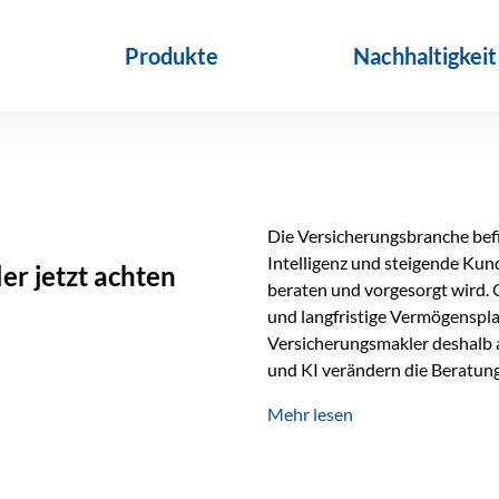
Produkte
Nachhaltigkeit
Die Versicherungsbranche befin
Intelligenz und steigende Ku
r jetzt achten
beraten und vorgesorgt wird. 
und langfristige Vermögenspl
Versicherungsmakler deshalb a
und KI verändern die Beratung 
längst Teil des Versicherungsal
Mehr lesen
beschleunigen Abläufe und sch
Beratung. Gerade deshalb wir
Erfolgsfaktor. Technologie ka