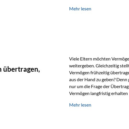
unabhängig bleiben und unei
Mehr lesen
können. Genau für diese Ausga
Vienna-Life eine durchdachte
Stellen Sie sich folgendes Beis
Viele Eltern möchten Vermögen
weitergeben. Gleichzeitig stell
 übertragen,
Vermögen frühzeitig übertrag
aus der Hand zu geben? Denn 
nur um die Frage der Übertragu
Vermögen langfristig erhalten
verwendet wird. Ein Beispiel au
Mehr lesen
Ein Vater schenkt seiner Tocht
möchte die Tochter das Geld k