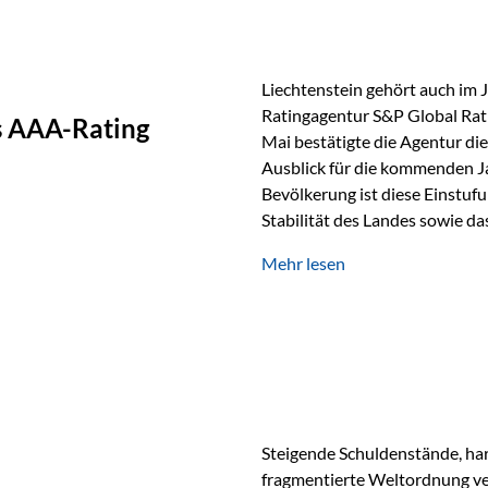
Liechtenstein gehört auch im 
Ratingagentur S&P Global Rat
as AAA-Rating
Mai bestätigte die Agentur die
Ausblick für die kommenden J
Bevölkerung ist diese Einstufun
Stabilität des Landes sowie da
und Finanzstandort Liechtenst
Mehr lesen
Herausforderungen Die weltw
anspruchsvoll. Geopolitische U
und eine schwächere Nachfrag
liechtensteinische Wirtschaft
Steigende Schuldenstände, har
fragmentierte Weltordnung ver