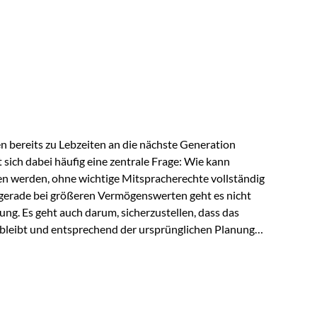
ngeschränkt über das gemeinsame Vermögen verfügen
ngssituation bietet die Private Wealth Police der
 Gestaltungsmöglichkeit. Die Ausgangssituation
piel vor: Ein…
 bereits zu Lebzeiten an die nächste Generation
t sich dabei häufig eine zentrale Frage: Wie kann
en werden, ohne wichtige Mitspracherechte vollständig
gerade bei größeren Vermögenswerten geht es nicht
ng. Es geht auch darum, sicherzustellen, dass das
 bleibt und entsprechend der ursprünglichen Planung
s der Praxis Stellen Sie sich folgende Situation vor:
er einen Teil seines Vermögens. Einige Jahre später
urzfristig verwenden, um…