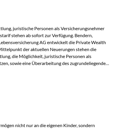
r Vienna-Life reagieren…
lung, juristische Personen als Versicherungsnehmer
tarif stehen ab sofort zur Verfügung. Bendern,
Lebensversicherung AG entwickelt die Private Wealth
Mittelpunkt der aktuellen Neuerungen stehen die
ung, die Möglichkeit, juristische Personen als
zen, sowie eine Überarbeitung des zugrundeliegenden
ie automatische Antragsübermittlung wird die
r deutlich effizienter gestaltet. Anträge werden direkt
ienbrüche reduziert und die weitere Bearbeitung
 auch juristische Personen, wie Kapitalgesellschaften
rungsnehmer eingesetzt werden. Damit erweitert die
hkeiten der Private Wealth Police insbesondere für…
rmögen nicht nur an die eigenen Kinder, sondern