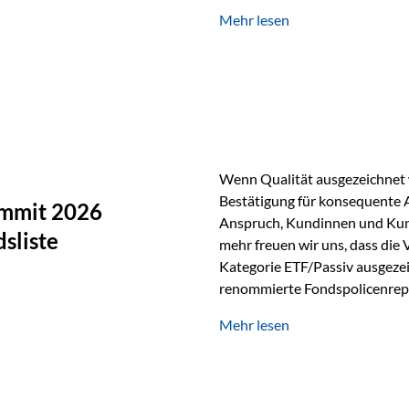
Silber verfügt über die höchste
Mehr lesen
Eigenschaft macht es für zahl
Silber findet sich unter ande
Smartphones und Tablets…
Wenn Qualität ausgezeichnet w
Bestätigung für konsequente 
ummit 2026
Anspruch, Kundinnen und Kun
sliste
mehr freuen wir uns, dass die
Kategorie ETF/Passiv ausgezei
renommierte Fondspolicenrep
GmbH, bei dem mehr als 20 Fo
Mehr lesen
und verglichen wurden. Das Er
drei besten Angeboten am Mark
unseres Weges und unseres A