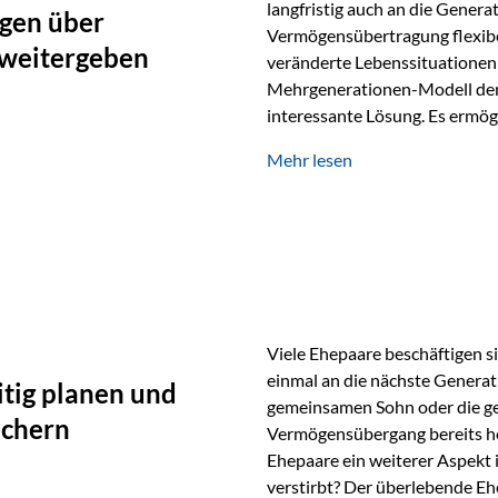
langfristig auch an die Genera
gen über
Vermögensübertragung flexibel
 weitergeben
veränderte Lebenssituationen 
Mehrgenerationen-Modell der 
interessante Lösung. Es ermög
generationenübergreifend zu s
Mehr lesen
Ausgangssituation Stellen Sie 
viele Jahre Vermögen aufgebau
eigenen Kindern, sondern lan
Viele Ehepaare beschäftigen si
einmal an die nächste Generat
tig planen und
gemeinsamen Sohn oder die ge
ichern
Vermögensübergang bereits heut
Ehepaare ein weiterer Aspekt 
verstirbt? Der überlebende Ehe