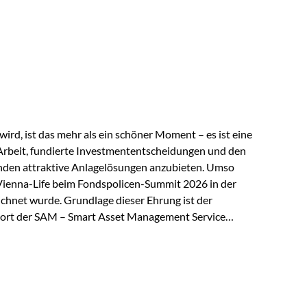
 elektrische Leitfähigkeit aller Metalle. Diese
reiche Zukunftstechnologien praktisch unverzichtbar.
rem in: Solarmodulen Elektrofahrzeugen Halbleitern
ird, ist das mehr als ein schöner Moment – es ist eine
Arbeit, fundierte Investmententscheidungen und den
den attraktive Anlagelösungen anzubieten. Umso
 Vienna-Life beim Fondspolicen-Summit 2026 in der
chnet wurde. Grundlage dieser Ehrung ist der
ort der SAM – Smart Asset Management Service
ndspolicen-Anbieter aus Investmentsicht analysiert
gebnis: Die ETF-Auswahl der Vienna-Life zählt zu den
t. Für uns ist diese Auszeichnung eine Bestätigung
nspruchs,…