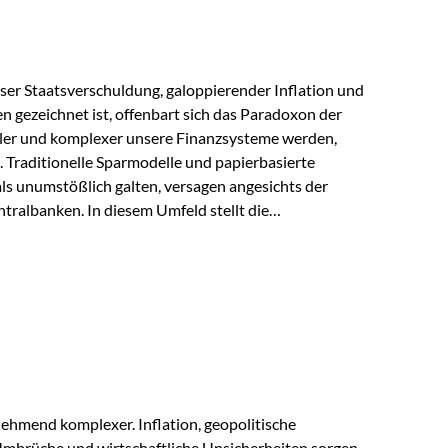
lloser Staatsverschuldung, galoppierender Inflation und
n gezeichnet ist, offenbart sich das Paradoxon der
aler und komplexer unsere Finanzsysteme werden,
h. Traditionelle Sparmodelle und papierbasierte
als unumstößlich galten, versagen angesichts der
tralbanken. In diesem Umfeld stellt die
ende altes Edelmetall keine Nostalgie dar, sondern ist
klügste Antwort auf globale Instabilität. Physische
standort sind heute keine bloße Option mehr, sondern
eit. 1. Der massive Aufwand hinter einem winzigen…
ehmend komplexer. Inflation, geopolitische
mbrüche und wirtschaftliche Unsicherheiten sorgen