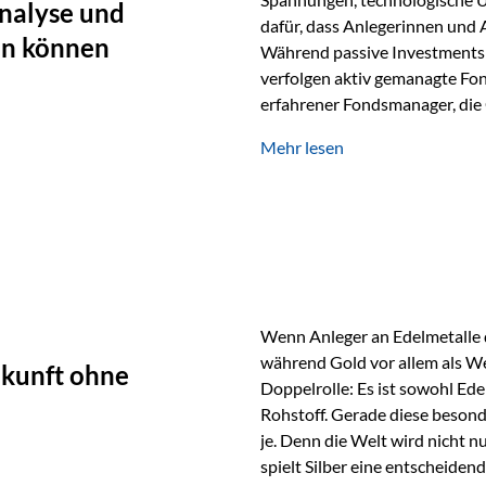
nalyse und
dafür, dass Anlegerinnen und
en können
Während passive Investments 
verfolgen aktiv gemanagte Fon
erfahrener Fondsmanager, die 
Portfolios gezielt steuern. G
Mehr lesen
geprägt ist, kann diese akti
bieten. Was zeichnet aktive Fo
einen Markt abzubilden, sonde
Fondsmanager analysieren U
Wenn Anleger an Edelmetalle d
während Gold vor allem als We
ukunft ohne
Doppelrolle: Es ist sowohl Ede
Rohstoff. Gerade diese besond
je. Denn die Welt wird nicht n
spielt Silber eine entscheiden