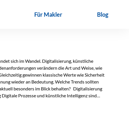
Für Makler
Blog
det sich im Wandel. Digitalisierung, künstliche
ndenanforderungen verändern die Art und Weise, wie
Gleichzeitig gewinnen klassische Werte wie Sicherheit
anung wieder an Bedeutung. Welche Trends sollten
ktuell besonders im Blick behalten? Digitalisierung
Digitale Prozesse und künstliche Intelligenz sind
ltags. Sie erleichtern administrative Aufgaben,
affen mehr Zeit für das Wesentliche: die persönliche
d die individuelle Betreuung zum entscheidenden
nn unterstützen, Vertrauen entsteht jedoch weiterhin im