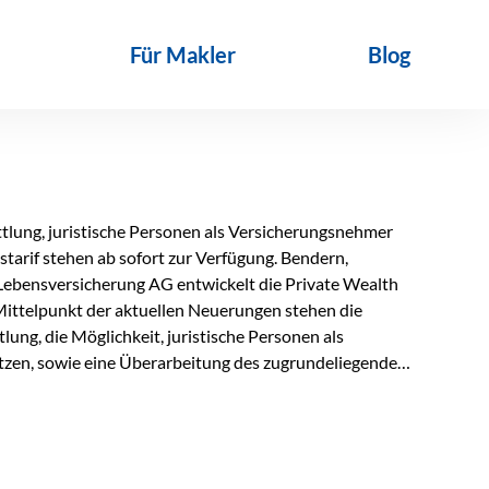
Für Makler
Blog
lung, juristische Personen als Versicherungsnehmer
tarif stehen ab sofort zur Verfügung. Bendern,
Lebensversicherung AG entwickelt die Private Wealth
Mittelpunkt der aktuellen Neuerungen stehen die
ung, die Möglichkeit, juristische Personen als
zen, sowie eine Überarbeitung des zugrundeliegenden
ie automatische Antragsübermittlung wird die
r deutlich effizienter gestaltet. Anträge werden direkt
ienbrüche reduziert und die weitere Bearbeitung
 auch juristische Personen, wie Kapitalgesellschaften