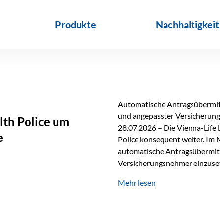
Produkte
Nachhaltigkeit
Automatische Antragsübermitt
und angepasster Versicherungs
lth Police um
28.07.2026 – Die Vienna-Life 
e
Police konsequent weiter. Im 
automatische Antragsübermittl
Versicherungsnehmer einzuset
Versicherungstarifes. Durch d
Mehr lesen
Abwicklung für Vertriebspartne
elektronisch übermittelt, Med
beschleunigt. Ab sofort können