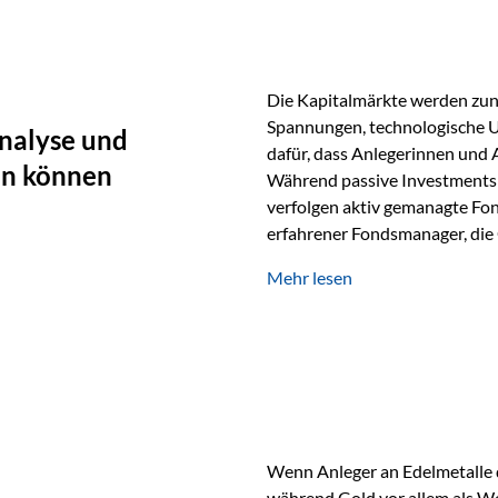
Die Kapitalmärkte werden zun
Spannungen, technologische U
nalyse und
dafür, dass Anlegerinnen und
en können
Während passive Investments 
verfolgen aktiv gemanagte Fon
erfahrener Fondsmanager, die 
Portfolios gezielt steuern. G
Mehr lesen
geprägt ist, kann diese akti
bieten. Was zeichnet aktive Fo
einen Markt abzubilden, sonde
Fondsmanager analysieren U
Wenn Anleger an Edelmetalle d
während Gold vor allem als We