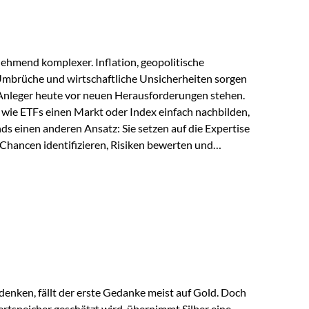
ehmend komplexer. Inflation, geopolitische
mbrüche und wirtschaftliche Unsicherheiten sorgen
 Anleger heute vor neuen Herausforderungen stehen.
wie ETFs einen Markt oder Index einfach nachbilden,
ds einen anderen Ansatz: Sie setzen auf die Expertise
Chancen identifizieren, Risiken bewerten und
erade in einem Umfeld, das von schnellen Veränderungen
ve Herangehensweise einen entscheidenden Mehrwert
nds aus? Aktive Fonds verfolgen das Ziel, nicht nur
rn gezielt Anlageentscheidungen zu treffen.
nternehmen,…
enken, fällt der erste Gedanke meist auf Gold. Doch
rtspeicher geschätzt wird, übernimmt Silber eine