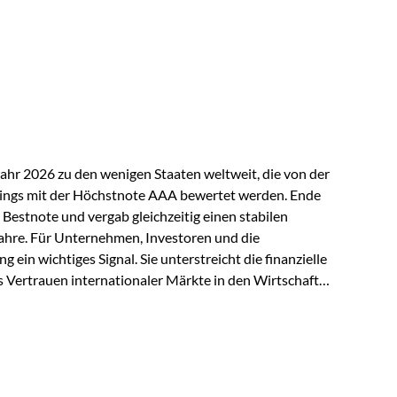
ndspolicen-Anbieter aus Investmentsicht analysiert
gebnis: Die ETF-Auswahl der Vienna-Life zählt zu den
t. Für uns ist diese Auszeichnung eine Bestätigung
nspruchs,…
Jahr 2026 zu den wenigen Staaten weltweit, die von der
ings mit der Höchstnote AAA bewertet werden. Ende
 Bestnote und vergab gleichzeitig einen stabilen
ahre. Für Unternehmen, Investoren und die
g ein wichtiges Signal. Sie unterstreicht die finanzielle
s Vertrauen internationaler Märkte in den Wirtschafts-
ein. Starker Wirtschaftsstandort trotz
irtschaftlichen Rahmenbedingungen bleiben
nsicherheiten, eine verhaltene Investitionstätigkeit
e in wichtigen Exportmärkten beeinflussen auch die
. Dennoch sieht…