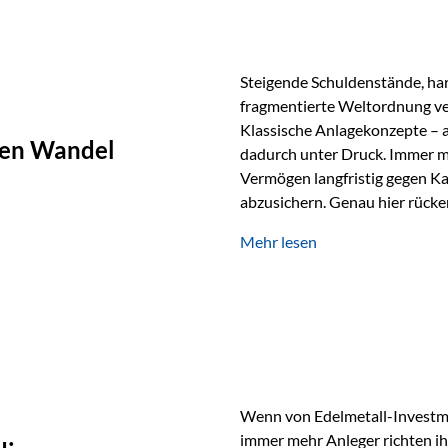
Steigende Schuldenstände, har
fragmentierte Weltordnung ver
Klassische Anlagekonzepte – al
chen Wandel
dadurch unter Druck. Immer m
Vermögen langfristig gegen Ka
abzusichern. Genau hier rücke
Rohstoffe und digitale Assets
Mehr lesen
Rolle zurück Gold erlebt derz
Wertspeicher. Treiber sind Re
Spannungen und ein schleiche
Papierwährungen. Wie groß die
Langfristvergleich: Seit…
Wenn von Edelmetall-Investmen
immer mehr Anleger richten ihr