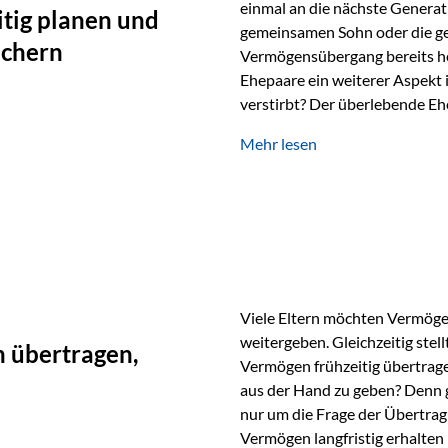
einmal an die nächste Generat
tig planen und
gemeinsamen Sohn oder die ge
ichern
Vermögensübergang bereits heut
Ehepaare ein weiterer Aspekt 
verstirbt? Der überlebende Ehe
unabhängig bleiben und unei
Mehr lesen
können. Genau für diese Ausga
Vienna-Life eine durchdachte
Stellen Sie sich folgendes Beis
Viele Eltern möchten Vermögen
weitergeben. Gleichzeitig stell
 übertragen,
Vermögen frühzeitig übertrag
aus der Hand zu geben? Denn 
nur um die Frage der Übertragu
Vermögen langfristig erhalten