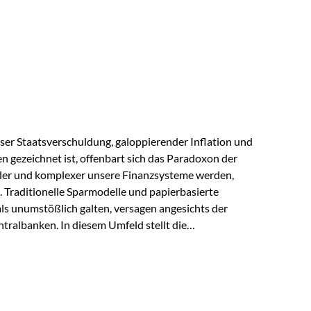
s der Praxis Stellen Sie sich folgende Situation vor:
er einen Teil seines Vermögens. Einige Jahre später
urzfristig verwenden, um…
lloser Staatsverschuldung, galoppierender Inflation und
n gezeichnet ist, offenbart sich das Paradoxon der
aler und komplexer unsere Finanzsysteme werden,
h. Traditionelle Sparmodelle und papierbasierte
als unumstößlich galten, versagen angesichts der
tralbanken. In diesem Umfeld stellt die
ende altes Edelmetall keine Nostalgie dar, sondern ist
klügste Antwort auf globale Instabilität. Physische
standort sind heute keine bloße Option mehr, sondern
eit. 1. Der massive Aufwand hinter einem winzigen…