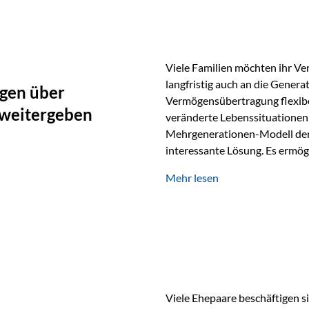
oder Stiftungen, als Versiche
Vienna-Life die Einsatzmöglic
Viele Familien möchten ihr Ve
langfristig auch an die Genera
gen über
Vermögensübertragung flexibel
 weitergeben
veränderte Lebenssituationen 
Mehrgenerationen-Modell der 
interessante Lösung. Es ermög
generationenübergreifend zu s
Mehr lesen
Ausgangssituation Stellen Sie 
viele Jahre Vermögen aufgebau
eigenen Kindern, sondern lan
Viele Ehepaare beschäftigen si