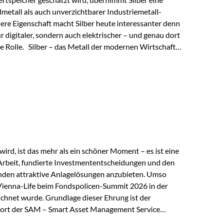
lmetall als auch unverzichtbarer Industriemetall-
ere Eigenschaft macht Silber heute interessanter denn
ur digitaler, sondern auch elektrischer – und genau dort
de Rolle. Silber – das Metall der modernen Wirtschaft
 elektrische Leitfähigkeit aller Metalle. Diese
reiche Zukunftstechnologien praktisch unverzichtbar.
rem in: Solarmodulen Elektrofahrzeugen Halbleitern
ird, ist das mehr als ein schöner Moment – es ist eine
Arbeit, fundierte Investmententscheidungen und den
den attraktive Anlagelösungen anzubieten. Umso
 Vienna-Life beim Fondspolicen-Summit 2026 in der
chnet wurde. Grundlage dieser Ehrung ist der
ort der SAM – Smart Asset Management Service