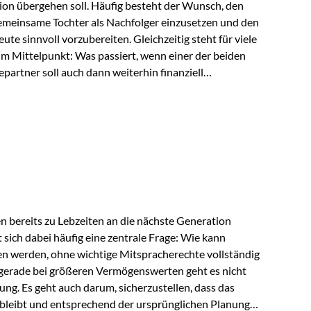
ion übergehen soll. Häufig besteht der Wunsch, den
meinsame Tochter als Nachfolger einzusetzen und den
e sinnvoll vorzubereiten. Gleichzeitig steht für viele
im Mittelpunkt: Was passiert, wenn einer der beiden
partner soll auch dann weiterhin finanziell
ngeschränkt über das gemeinsame Vermögen verfügen
ngssituation bietet die Private Wealth Police der
 Gestaltungsmöglichkeit. Die Ausgangssituation
piel vor: Ein…
 bereits zu Lebzeiten an die nächste Generation
t sich dabei häufig eine zentrale Frage: Wie kann
en werden, ohne wichtige Mitspracherechte vollständig
gerade bei größeren Vermögenswerten geht es nicht
ng. Es geht auch darum, sicherzustellen, dass das
 bleibt und entsprechend der ursprünglichen Planung