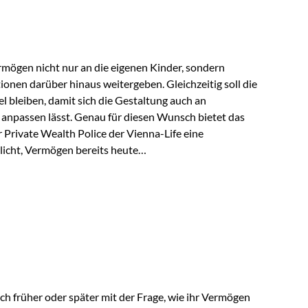
rungsnehmer eingesetzt werden. Damit erweitert die
hkeiten der Private Wealth Police insbesondere für…
rmögen nicht nur an die eigenen Kinder, sondern
tionen darüber hinaus weitergeben. Gleichzeitig soll die
 bleiben, damit sich die Gestaltung auch an
anpassen lässt. Genau für diesen Wunsch bietet das
Private Wealth Police der Vienna-Life eine
licht, Vermögen bereits heute
trukturieren und dennoch flexibel zu bleiben. Die
sich folgende Familie vor: Die Großeltern haben über
t. Ihr Wunsch ist es, dieses Vermögen nicht nur den
gfristig auch den Enkeln zukommen zu…
ch früher oder später mit der Frage, wie ihr Vermögen