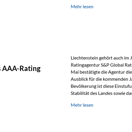
GmbH, bei dem mehr als 20 Fo
Mehr lesen
und verglichen wurden. Das Er
drei besten Angeboten am Mark
unseres Weges und unseres A
Liechtenstein gehört auch im 
Ratingagentur S&P Global Rat
as AAA-Rating
Mai bestätigte die Agentur die
Ausblick für die kommenden J
Bevölkerung ist diese Einstufun
Stabilität des Landes sowie da
und Finanzstandort Liechtenst
Mehr lesen
Herausforderungen Die weltw
anspruchsvoll. Geopolitische U
und eine schwächere Nachfrag
liechtensteinische Wirtschaft