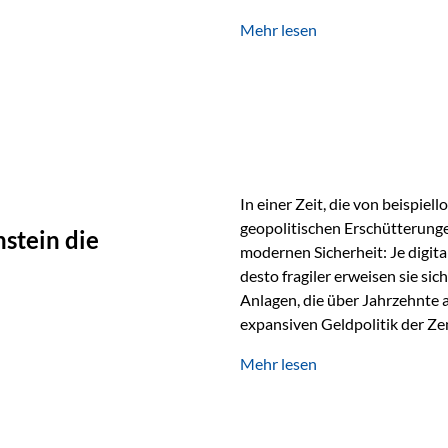
verwendet wird. Ein Beispiel au
Mehr lesen
Ein Vater schenkt seiner Tocht
möchte die Tochter das Geld k
In einer Zeit, die von beispie
geopolitischen Erschütterunge
stein die
modernen Sicherheit: Je digit
desto fragiler erweisen sie sic
Anlagen, die über Jahrzehnte 
expansiven Geldpolitik der Zen
Rückbesinnung auf ein Jahrtaus
Mehr lesen
die modernste und strategisch 
Werte und der richtige Rechts
eine strategische Notwendigk