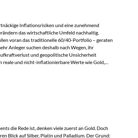
tnäckige Inflationsrisiken und eine zunehmend
ändern das wirtschaftliche Umfeld nachhaltig.
len voran das traditionelle 60/40-Portfolio – geraten
ehr Anleger suchen deshalb nach Wegen, ihr
ufkraftverlust und geopolitische Unsicherheit
n reale und nicht-inflationierbare Werte wie Gold,
 wieder in den Fokus. Gold gewinnt seine monetäre
eit eine bemerkenswerte Renaissance als monetärer
kordkäufe der Zentralbanken, geopolitische
nder Vertrauensverlust in ungedeckte
ser Vertrauensverlust ausfällt, zeigt ein nüchterner
ts die Rede ist, denken viele zuerst an Gold. Doch
en Blick auf Silber, Platin und Palladium. Der Grund: