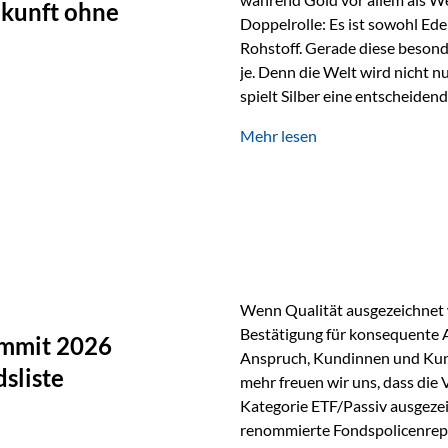
ukunft ohne
Doppelrolle: Es ist sowohl Ede
Rohstoff. Gerade diese besond
je. Denn die Welt wird nicht n
spielt Silber eine entscheiden
Silber verfügt über die höchste
Mehr lesen
Eigenschaft macht es für zahl
Silber findet sich unter ande
Smartphones und Tablets…
Wenn Qualität ausgezeichnet w
Bestätigung für konsequente 
ummit 2026
Anspruch, Kundinnen und Kun
sliste
mehr freuen wir uns, dass die
Kategorie ETF/Passiv ausgezei
renommierte Fondspolicenrep