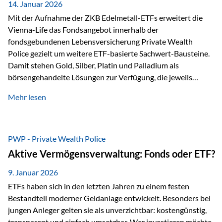
breit ab, ohne die…
14. Januar 2026
Mit der Aufnahme der ZKB Edelmetall-ETFs erweitert die
Vienna-Life das Fondsangebot innerhalb der
fondsgebundenen Lebensversicherung Private Wealth
Police gezielt um weitere ETF-basierte Sachwert-Bausteine.
Damit stehen Gold, Silber, Platin und Palladium als
börsengehandelte Lösungen zur Verfügung, die jeweils
physisch hinterlegte Edelmetalle abbilden. Der Fokus liegt
Mehr lesen
dabei nicht auf einzelnen Marktmeinungen, sondern auf
einer systematischen Portfoliologik: ETFs dienen als
transparente, effiziente Bausteine für Risikostreuung,
Inflationsrobustheit und Stabilisierung – eingebettet in eine
PWP - Private Wealth Police
liechtensteinische Versicherungsstruktur. Die
Aktive Vermögensverwaltung: Fonds oder ETF?
Sicherheitsarchitektur: Liechtenstein als Strukturprinzip Die
Private Wealth Police positioniert sich mit einer dreistufigen
9. Januar 2026
Sicherheitsarchitektur, die auf mehreren Ebenen ansetzt:
ETFs haben sich in den letzten Jahren zu einem festen
Stufe 1: Versicherer-Ebene • Versicherung mit…
Bestandteil moderner Geldanlage entwickelt. Besonders bei
jungen Anleger gelten sie als unverzichtbar: kostengünstig,
transparent und einfach umsetzbar. Wer investieren möchte,