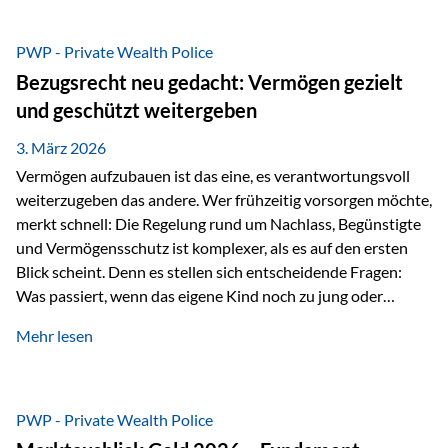
Das Problem: Laufende Besteuerung im Depot Im
Privatdepot fallen an: Abgeltungssteuer Fondsbesteuerung
PWP - Private Wealth Police
(Vorabpauschale, Teilfreistellung) Kein steuerlicher Abzug
Bezugsrecht neu gedacht: Vermögen gezielt
der Vermögensverwaltungs-Gebühren /
und geschützt weitergeben
Depotbankgebühren Jährliches Steuerreporting erforderlich
Zinsen, Dividenden und Kursgewinne werden laufend
3. März 2026
besteuert.
Vermögen aufzubauen ist das eine, es verantwortungsvoll
weiterzugeben das andere. Wer frühzeitig vorsorgen möchte,
merkt schnell: Die Regelung rund um Nachlass, Begünstigte
und Vermögensschutz ist komplexer, als es auf den ersten
Blick scheint. Denn es stellen sich entscheidende Fragen:
Was passiert, wenn das eigene Kind noch zu jung oder
unerfahren ist, um eine größere Summe sinnvoll zu
Mehr lesen
verwalten? Wie kann verhindert werden, dass Ex-Partner,
Gläubiger oder andere Dritte Zugriff auf das Vermögen
erhalten? Und wie lässt sich Vermögen klar und
unbürokratisch übertragen, ohne ausschließlich auf ein
PWP - Private Wealth Police
Testament angewiesen zu sein? Wenn klassische Lösungen