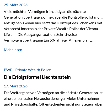
Besonders hervorzuheben ist hierbei Artikel 14 der
25. März 2026
liechtensteinischen Verfassung. Darin…
Viele möchten Vermögen frühzeitig an die nächste
Generation übertragen, ohne dabei die Kontrolle vollständig
abzugeben. Genau hier setzt das Konzept des Schenkens mit
Vetorecht innerhalb der Private Wealth Police der Vienna-
Life an. Die Ausgangssituation: Schrittweise
Vermögensübertragung Ein 50-jähriger Anleger plant,
seinem Kind Vermögen zu übertragen. Dabei soll nicht nur
Mehr lesen
der steuerliche Freibetrag optimal genutzt werden, sondern
auch sichergestellt sein, dass mit dem verschenken Geld
verantwortungsvoll umgegangen wird. Das Ziel:Eine
strukturierte, langfristige Vermögensübertragung, ohne die
PWP - Private Wealth Police
Kontrolle vollständig aus der Hand zu geben. Die Lösung:
Die Erfolgsformel Liechtenstein
Abschmelzung mit Vetorecht Die Umsetzung erfolgt über die
Private Wealth Police…
17. März 2026
Die Weitergabe von Vermögen an die nächste Generation ist
eine der zentralen Herausforderungen vieler Unternehmer
und Privathaushalte. Oft entscheiden nicht nur Steuern über