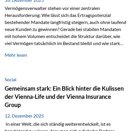
Vermögensverwalter stehen vor einer zentralen
Herausforderung: Wie lässt sich das Ertragspotenzial
bestehender Mandate langfristig steigern, auch ohne laufend
neue Kunden zu gewinnen? Gerade bei stabilen Mandaten
mit hohem Volumen entscheidet die Struktur darüber, wie
viel Vermögen tatsächlich im Bestand bleibt und wie stark
sich das Verwaltungsentgelt über die Jahre entwickelt. Ein
Mehr lesen
Beispiel verdeutlicht diese Wirkung besonders deutlich.
Wird ein Vermögen von 25 Millionen Euro über einen
Zeitraum von 20 Jahren verwaltet, ohne dass neue Kunden
hinzukommen, spielt nicht nur die Rendite eine Rolle. Auch
Social
steuerliche Effekte haben einen erheblichen Einfluss auf…
Gemeinsam stark: Ein Blick hinter die Kulissen
der Vienna-Life und der Vienna Insurance
Group
12. Dezember 2025
In einer Welt, die sich ständig weiterentwickelt, ist es
beruhigend zu wissen, dass man sich auf starke Partner