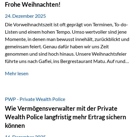
Erlebnissen konnten wir…
Frohe Weihnachten!
24. Dezember 2025
Die Vorweihnachtszeit ist oft geprägt von Terminen, To-do-
Listen und einem hohen Tempo. Umso wertvoller sind jene
Momente, in denen man bewusst innehält, zurückblickt und
gemeinsam feiert. Genau dafür haben wir uns Zeit
genommen und sind hoch hinaus. Unsere Weihnachtsfeier
führte uns nach Gaflei, ins Bergrestaurant Matu. Auf rund
1.500 Metern über dem Rheintal erwartete uns nicht nur ein
Mehr lesen
beeindruckendes Panorama, sondern auch etwas, das im
Alltag oft zu kurz kommt: Ruhe, Klarheit und echter
Weitblick, im wahrsten Sinne des Wortes. Inmitten
verschneiter Landschaft, bei feinem Essen, guter Musik und
PWP - Private Wealth Police
einer entspannten…
Wie Vermögensverwalter mit der Private
Wealth Police langfristig mehr Ertrag sichern
können
16. Dezember 2025