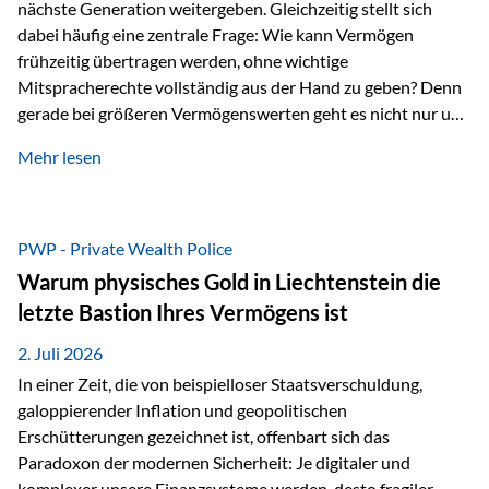
nächste Generation weitergeben. Gleichzeitig stellt sich
dabei häufig eine zentrale Frage: Wie kann Vermögen
frühzeitig übertragen werden, ohne wichtige
Mitspracherechte vollständig aus der Hand zu geben? Denn
gerade bei größeren Vermögenswerten geht es nicht nur um
die Frage der Übertragung. Es geht auch darum,
Mehr lesen
sicherzustellen, dass das Vermögen langfristig erhalten
bleibt und entsprechend der ursprünglichen Planung
verwendet wird. Ein Beispiel aus der Praxis Stellen Sie sich
folgende Situation vor: Ein Vater schenkt seiner Tochter
PWP - Private Wealth Police
einen Teil seines Vermögens. Einige Jahre später möchte die
Warum physisches Gold in Liechtenstein die
Tochter das Geld kurzfristig verwenden, um…
letzte Bastion Ihres Vermögens ist
2. Juli 2026
In einer Zeit, die von beispielloser Staatsverschuldung,
galoppierender Inflation und geopolitischen
Erschütterungen gezeichnet ist, offenbart sich das
Paradoxon der modernen Sicherheit: Je digitaler und
komplexer unsere Finanzsysteme werden, desto fragiler