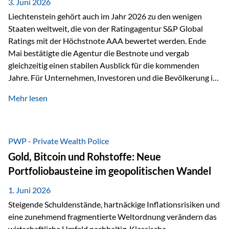
unseres Weges und unseres Anspruchs,…
3. Juni 2026
Liechtenstein gehört auch im Jahr 2026 zu den wenigen
Staaten weltweit, die von der Ratingagentur S&P Global
Ratings mit der Höchstnote AAA bewertet werden. Ende
Mai bestätigte die Agentur die Bestnote und vergab
gleichzeitig einen stabilen Ausblick für die kommenden
Jahre. Für Unternehmen, Investoren und die Bevölkerung ist
diese Einstufung ein wichtiges Signal. Sie unterstreicht die
Mehr lesen
finanzielle Stabilität des Landes sowie das Vertrauen
internationaler Märkte in den Wirtschafts- und
Finanzstandort Liechtenstein. Starker Wirtschaftsstandort
trotz Herausforderungen Die weltwirtschaftlichen
PWP - Private Wealth Police
Rahmenbedingungen bleiben anspruchsvoll. Geopolitische
Gold, Bitcoin und Rohstoffe: Neue
Unsicherheiten, eine verhaltene Investitionstätigkeit und
Portfoliobausteine im geopolitischen Wandel
eine schwächere Nachfrage in wichtigen Exportmärkten
beeinflussen auch die liechtensteinische Wirtschaft.
1. Juni 2026
Dennoch sieht…
Steigende Schuldenstände, hartnäckige Inflationsrisiken und
eine zunehmend fragmentierte Weltordnung verändern das
wirtschaftliche Umfeld nachhaltig. Klassische