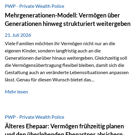
Abwicklung für Vertriebspartner deutlich effizienter
PWP - Private Wealth Police
gestaltet. Anträge werden direkt elektronisch übermittelt,
Mehrgenerationen-Modell: Vermögen über
Medienbrüche reduziert und die weitere Bearbeitung
Generationen hinweg strukturiert weitergeben
beschleunigt. Ab sofort können auch juristische Personen,
wie Kapitalgesellschaften oder Stiftungen, als
21. Juli 2026
Versicherungsnehmer eingesetzt werden. Damit erweitert
Viele Familien möchten ihr Vermögen nicht nur an die
die Vienna-Life die Einsatzmöglichkeiten der Private Wealth
eigenen Kinder, sondern langfristig auch an die
Police insbesondere für…
Generationen darüber hinaus weitergeben. Gleichzeitig soll
die Vermögensübertragung flexibel bleiben, damit sich die
Gestaltung auch an veränderte Lebenssituationen anpassen
lässt. Genau für diesen Wunsch bietet das
Mehrgenerationen-Modell der Private Wealth Police der
Mehr lesen
Vienna-Life eine interessante Lösung. Es ermöglicht,
Vermögen bereits heute generationenübergreifend zu
strukturieren und dennoch flexibel zu bleiben. Die
Ausgangssituation Stellen Sie sich folgende Familie vor: Die
PWP - Private Wealth Police
Großeltern haben über viele Jahre Vermögen aufgebaut. Ihr
Älteres Ehepaar: Vermögen frühzeitig planen
Wunsch ist es, dieses Vermögen nicht nur den eigenen
und den überlebenden Ehepartner absichern