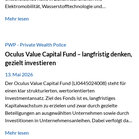
Elektromobilität, Wasserstofftechnologie und
Digitalisierung. Dadurch verbinden sie zwei wichtige
Mehr lesen
Faktoren für Investoren – begrenztes Angebot und
steigende industrielle Nachfrage. Edelmetalle als
Investment mit Zukunftspotenzial Während Gold oft als
klassischer „Sicherheitsanker“ gilt, bieten Silber, Platin und
PWP - Private Wealth Police
Palladium zusätzlich die Chance, von technologischen
Oculus Value Capital Fund – langfristig denken,
Entwicklungen zu profitieren. Die Nachfrage entsteht nicht
gezielt investieren
nur durch Anleger, sondern vor allem durch die Industrie.
Gerade in…
13. Mai 2026
Der Oculus Value Capital Fund (LI0445024008) steht für
einen klar strukturierten, wertorientierten
Investmentansatz. Ziel des Fonds ist es, langfristiges
Kapitalwachstum zu erzielen und zwar durch gezielte
Beteiligungen an ausgewählten Unternehmen sowie durch
Investitionen in Unternehmensanleihen. Dabei verfolgt das
Fondsmanagement eine klare Philosophie: Nicht kurzfristige
Mehr lesen
Marktbewegungen stehen im Fokus, sondern die