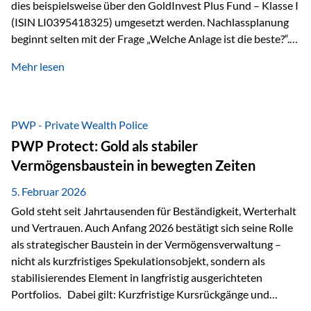
dies beispielsweise über den GoldInvest Plus Fund – Klasse I
(ISIN LI0395418325) umgesetzt werden. Nachlassplanung
beginnt selten mit der Frage „Welche Anlage ist die beste?“.
In der Praxis geht es zuerst um ganz andere Themen:Wer soll
Mehr lesen
was bekommen – wann – und in welcher Struktur?Und vor
allem: Wie lassen sich Streit, Liquiditätsengpässe oder
Notverkäufe vermeiden, wenn ein Todesfall eintritt? Gerade
bei größeren Vermögen ist das entscheidend.
PWP - Private Wealth Police
PWP Protect: Gold als stabiler
Vermögensbaustein in bewegten Zeiten
5. Februar 2026
Gold steht seit Jahrtausenden für Beständigkeit, Werterhalt
und Vertrauen. Auch Anfang 2026 bestätigt sich seine Rolle
als strategischer Baustein in der Vermögensverwaltung –
nicht als kurzfristiges Spekulationsobjekt, sondern als
stabilisierendes Element in langfristig ausgerichteten
Portfolios. Dabei gilt: Kurzfristige Kursrückgänge und
Schwankungen sind jederzeit möglich – insbesondere nach