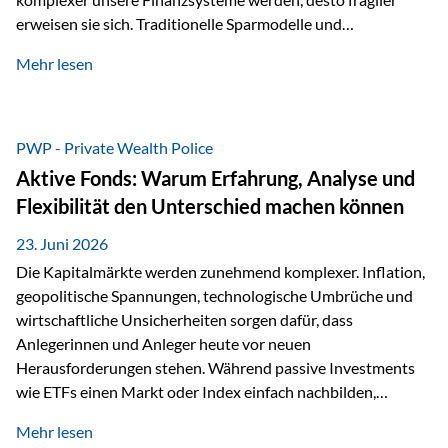
erweisen sie sich. Traditionelle Sparmodelle und
papierbasierte Anlagen, die über Jahrzehnte als
Mehr lesen
unumstößlich galten, versagen angesichts der expansiven
Geldpolitik der Zentralbanken. In diesem Umfeld stellt die
Rückbesinnung auf ein Jahrtausende altes Edelmetall keine
Nostalgie dar, sondern ist die modernste und strategisch
PWP - Private Wealth Police
klügste Antwort auf globale Instabilität. Physische Werte
Aktive Fonds: Warum Erfahrung, Analyse und
und der richtige Rechtsstandort sind heute keine bloße
Flexibilität den Unterschied machen können
Option mehr, sondern eine strategische Notwendigkeit. 1.
Der massive Aufwand hinter einem winzigen…
23. Juni 2026
Die Kapitalmärkte werden zunehmend komplexer. Inflation,
geopolitische Spannungen, technologische Umbrüche und
wirtschaftliche Unsicherheiten sorgen dafür, dass
Anlegerinnen und Anleger heute vor neuen
Herausforderungen stehen. Während passive Investments
wie ETFs einen Markt oder Index einfach nachbilden,
verfolgen aktiv gemanagte Fonds einen anderen Ansatz: Sie
Mehr lesen
setzen auf die Expertise erfahrener Fondsmanager, die