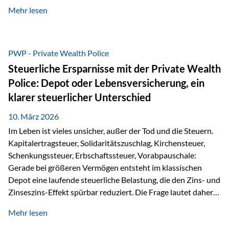
kontinuierliche Weiterbildung von vertrieblich tätigen
Mehr lesen
Personen transparent zu dokumentieren. Seit der
Umsetzung der EU-Versicherungsvertriebsrichtlinie besteht
eine gesetzliche Weiterbildungspflicht von mindestens 15
Stunden pro Jahr für vertrieblich tätige Personen in der
PWP - Private Wealth Police
Versicherungsbranche. Über die Weiterbildungsdatenbank
Steuerliche Ersparnisse mit der Private Wealth
von „gut beraten“ können absolvierte Bildungsmaßnahmen
Police: Depot oder Lebensversicherung, ein
zentral erfasst und dokumentiert werden. „gut beraten“
klarer steuerlicher Unterschied
zertifiziert Als zertifizierter Bildungsanbieter können unsere
Webinare nun für die…
10. März 2026
Im Leben ist vieles unsicher, außer der Tod und die Steuern.
Kapitalertragsteuer, Solidaritätszuschlag, Kirchensteuer,
Schenkungssteuer, Erbschaftssteuer, Vorabpauschale:
Gerade bei größeren Vermögen entsteht im klassischen
Depot eine laufende steuerliche Belastung, die den Zins- und
Zinseszins-Effekt spürbar reduziert. Die Frage lautet daher:
Wie kann Vermögen strukturiert werden, damit Steuern
Mehr lesen
nicht laufend Kapital entziehen – sondern möglichst lange im
System arbeiten? Hier setzt die Private Wealth Police an.