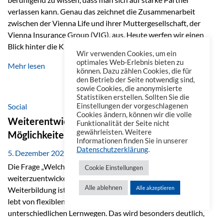
verlassen kann. Genau das zeichnet die Zusammenarbeit
zwischen der Vienna Life und ihrer Muttergesellschaft, der
Vienna Insurance Group (VIG), aus. Heute werfen wir einen
Blick hinter die Kulissen auf eine Unternehmensgruppe mit
Wir verwenden Cookies, um ein
beeindruckender Geschichte, gewachsenem Know-how und
optimales Web-Erlebnis bieten zu
Mehr lesen
einem stabilen Fundament. Ein starkes Netzwerk in ganz
können. Dazu zählen Cookies, die für
den Betrieb der Seite notwendig sind,
Europa Die Vienna Insurance Group ist die führende
sowie Cookies, die anonymisierte
Versicherungsgruppe in Zentral- und Osteuropa. Mit über
Statistiken erstellen. Sollten Sie die
50 Versicherungsgesellschaften in insgesamt 30 Ländern
Social
Einstellungen der vorgeschlagenen
Cookies ändern, können wir die volle
verbindet sie regionale Stärke mit internationaler
Weiterentwicklung im Berufsalltag: Welche
Funktionalität der Seite nicht
Kompetenz.
gewährleisten. Weitere
Möglichkeiten es gibt
Informationen finden Sie in unserer
Datenschutzerklärung
.
5. Dezember 2025
Die Frage „Welche Möglichkeiten gibt es, sich
Cookie Einstellungen
weiterzuentwickeln?“ lässt sich heute vielseitig beantworten.
Alle ablehnen
Alle akzeptieren
Weiterbildung ist längst kein starrer Prozess mehr, sondern
lebt von flexiblen Formaten, individuellen Bedürfnissen und
unterschiedlichen Lernwegen. Das wird besonders deutlich,