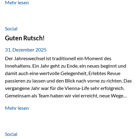
Mehr lesen
Branchentreffen für Finanz- und Versicherungsprofis im
deutschsprachigen Raum. Für uns bietet die Veranstaltung
die ideale Plattform, um aktuelle Themen rund um Vorsorge,
Vermögensstrukturierung und Nachfolgeplanung
Social
gemeinsam zu diskutieren. Persönlich für Sie vor Ort An
Guten Rutsch!
beiden Kongresstagen stehen Ihnen Maximilian
Fichtenbauer, Dirk…
31. Dezember 2025
Der Jahreswechsel ist traditionell ein Moment des
Innehaltens. Ein Jahr geht zu Ende, ein neues beginnt und
damit auch eine wertvolle Gelegenheit, Erlebtes Revue
passieren zu lassen und den Blick nach vorne zu richten. Das
vergangene Jahr war für die Vienna-Life sehr erfolgreich.
Gemeinsam als Team haben wir viel erreicht, neue Wege
beschritten und besondere Momente erlebt.
Mehr lesen
Veranstaltungen wie der Schnifisschnauf, aber auch unsere
Teamevents, vom Minigolf bis zur Weihnachtsfeier, haben
den Zusammenhalt gestärkt und gezeigt, wie wichtig ein
starkes Miteinander ist. Neben diesen gemeinsamen
Social