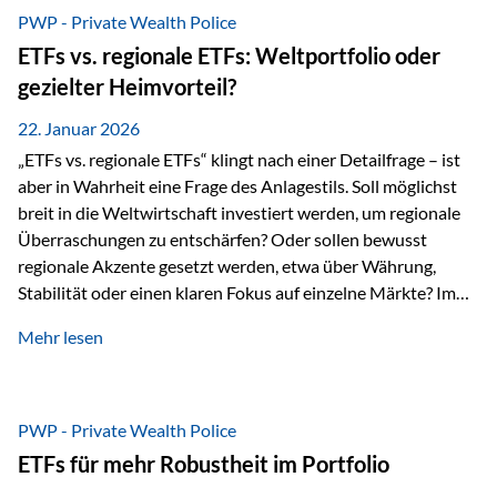
gerade dann, wenn Märkte nervös werden,…
PWP - Private Wealth Police
ETFs vs. regionale ETFs: Weltportfolio oder
gezielter Heimvorteil?
22. Januar 2026
„ETFs vs. regionale ETFs“ klingt nach einer Detailfrage – ist
aber in Wahrheit eine Frage des Anlagestils. Soll möglichst
breit in die Weltwirtschaft investiert werden, um regionale
Überraschungen zu entschärfen? Oder sollen bewusst
regionale Akzente gesetzt werden, etwa über Währung,
Stabilität oder einen klaren Fokus auf einzelne Märkte? Im
Rahmen der fondsgebundenen Lebensversicherung Private
Mehr lesen
Wealth Police der Vienna-Life lassen sich beide Ansätze
kombinieren. Der „Schutz“ im Portfolio entsteht dabei nicht
als Garantie, sondern als Zusammenspiel aus
Risikostreuung, Inflationsrobustheit und Stabilisierung. 1)
PWP - Private Wealth Police
Die Philosophiefrage: breit oder bewusst? Global investieren
ETFs für mehr Robustheit im Portfolio
bedeutet: Das Portfolio bildet die Weltmärkte möglichst