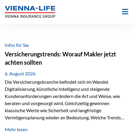
Zum
Inhalt
springen
Infos für Sie
Versicherungstrends: Worauf Makler jetzt
achten sollten
6. August 2026
Die Versicherungsbranche befindet sich im Wandel.
Digitalisierung, künstliche Intelligenz und steigende
Kundenanforderungen verändern die Art und Weise, wie
beraten und vorgesorgt wird. Gleichzeitig gewinnen
klassische Werte wie Sicherheit und langfristige
Vermögensplanung wieder an Bedeutung. Welche Trends
sollten Versicherungsmakler deshalb aktuell besonders im
Mehr lesen
Blick behalten? Digitalisierung und KI verändern die