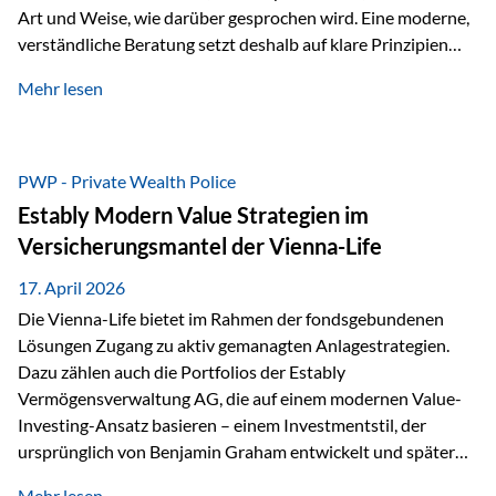
Art und Weise, wie darüber gesprochen wird. Eine moderne,
verständliche Beratung setzt deshalb auf klare Prinzipien
statt auf komplizierte Prognosen. Im Mittelpunkt stehen
Mehr lesen
fünf zentrale Faktoren: eine saubere Struktur, breite
Risikostreuung, Kosteneffizienz, steuerliche Optimierung
und ein wissenschaftlich fundierter Ansatz. Impulse zu
diesem Thema liefern unter anderem die praxisnahen
PWP - Private Wealth Police
Ansätze von Finanzexperte Klaus Rost, der seit vielen Jahren
Estably Modern Value Strategien im
für eine verständliche und…
Versicherungsmantel der Vienna-Life
17. April 2026
Die Vienna-Life bietet im Rahmen der fondsgebundenen
Lösungen Zugang zu aktiv gemanagten Anlagestrategien.
Dazu zählen auch die Portfolios der Estably
Vermögensverwaltung AG, die auf einem modernen Value-
Investing-Ansatz basieren – einem Investmentstil, der
ursprünglich von Benjamin Graham entwickelt und später
durch Investoren wie Warren Buffett weiter geprägt wurde.
Mehr lesen