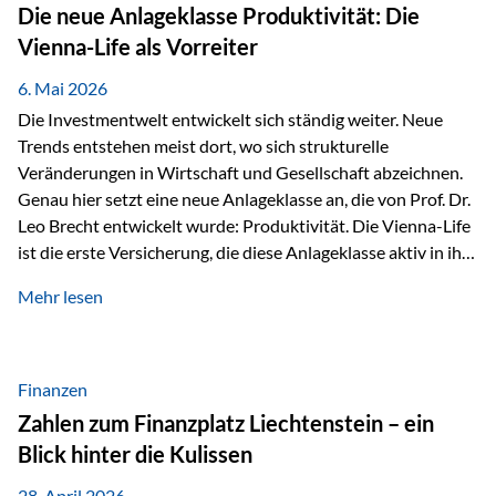
Strecke mit rund 4,8 Kilometern und 680 Höhenmetern
Die neue Anlageklasse Produktivität: Die
stellte die Teilnehmerinnen und Teilnehmer vor eine
Vienna-Life als Vorreiter
sportliche Herausforderung. Doch…
6. Mai 2026
Die Investmentwelt entwickelt sich ständig weiter. Neue
Trends entstehen meist dort, wo sich strukturelle
Veränderungen in Wirtschaft und Gesellschaft abzeichnen.
Genau hier setzt eine neue Anlageklasse an, die von Prof. Dr.
Leo Brecht entwickelt wurde: Produktivität. Die Vienna-Life
ist die erste Versicherung, die diese Anlageklasse aktiv in ihre
Lösung integriert und positioniert sich damit bewusst als
Mehr lesen
Vorreiter. Warum auf das Thema Produktivität setzen? Die
globalen Herausforderungen der Zeit, wie Inflation,
demografischer Wandel oder sinkendes
Wirtschaftswachstum, verändern die Spielregeln für
Finanzen
Investoren. Produktivität adressiert genau diese
Zahlen zum Finanzplatz Liechtenstein – ein
Herausforderungen, da wirtschaftliches Wachstum
Blick hinter die Kulissen
langfristig durch Produktivitätssteigerung entsteht, also
durch die Fähigkeit von Unternehmen, mehr…
28. April 2026