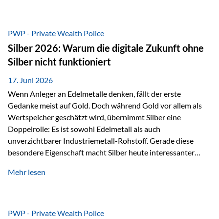
Chancen identifizieren, Risiken bewerten und Portfolios
gezielt steuern. Gerade in einem Umfeld, das von schnellen
Veränderungen geprägt ist, kann diese aktive
PWP - Private Wealth Police
Herangehensweise einen entscheidenden Mehrwert bieten.
Silber 2026: Warum die digitale Zukunft ohne
Was zeichnet aktive Fonds aus? Aktive Fonds verfolgen das
Silber nicht funktioniert
Ziel, nicht nur einen Markt abzubilden, sondern gezielt
Anlageentscheidungen zu treffen. Fondsmanager
17. Juni 2026
analysieren Unternehmen,…
Wenn Anleger an Edelmetalle denken, fällt der erste
Gedanke meist auf Gold. Doch während Gold vor allem als
Wertspeicher geschätzt wird, übernimmt Silber eine
Doppelrolle: Es ist sowohl Edelmetall als auch
unverzichtbarer Industriemetall-Rohstoff. Gerade diese
besondere Eigenschaft macht Silber heute interessanter
denn je. Denn die Welt wird nicht nur digitaler, sondern auch
Mehr lesen
elektrischer – und genau dort spielt Silber eine
entscheidende Rolle. Silber – das Metall der modernen
Wirtschaft Silber verfügt über die höchste elektrische
Leitfähigkeit aller Metalle. Diese Eigenschaft macht es für
PWP - Private Wealth Police