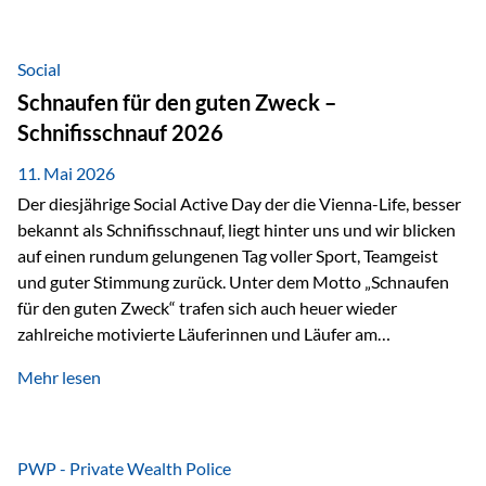
tatsächliche wirtschaftliche Entwicklung von Unternehmen
über viele Jahre hinweg. Als Teil der Produktauswahl
innerhalb der Private Wealth Police der Vienna-Life steht
Social
der Oculus Value Capital Fund für einen langfristig
Schnaufen für den guten Zweck –
orientierten Value-Investing-Ansatz mit Fokus auf
Schnifisschnauf 2026
fundamentale Unternehmensanalyse und nachhaltige
Wertentwicklung. Der Investmentansatz: Value Investing
11. Mai 2026
mit Weitblick Im Zentrum steht ein…
Der diesjährige Social Active Day der die Vienna-Life, besser
bekannt als Schnifisschnauf, liegt hinter uns und wir blicken
auf einen rundum gelungenen Tag voller Sport, Teamgeist
und guter Stimmung zurück. Unter dem Motto „Schnaufen
für den guten Zweck“ trafen sich auch heuer wieder
zahlreiche motivierte Läuferinnen und Läufer am
Dünserberg in Schnifis, um gemeinsam sportliche
Mehr lesen
Höchstleistungen für einen guten Zweck zu erbringen. Mit
grosser Freude dürfen wir verkünden, dass dabei
beeindruckende 14.000 Euro zugunsten des Schulheims
Mäder gesammelt werden konnten. Die anspruchsvolle
PWP - Private Wealth Police