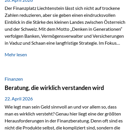
Der Finanzplatz Liechtenstein lässt sich nicht auf trockene
Zahlen reduzieren, aber sie geben einen eindrucksvollen
Einblick in die Stärke des kleinen Landes zwischen Österreich
und der Schweiz. Mit dem Motto „Denken in Generationen“
verfolgen Banken, Vermögensverwalter und Versicherungen
in Vaduz und Schaan eine langfristige Strategie. Im Fokus
stehen dabei vor allem: Qualität Stabilität internationaler
Mehr lesen
Marktzugang Liechtenstein hat sich in den letzten Jahren zu
einem wichtigen Drehpunkt für grenzüberschreitende
Finanzdienstleistungen entwickelt – und die aktuellsten
verfügbaren Kennzahlen (Stand Ende 2024, veröffentlicht
Finanzen
2025/2026)…
Beratung, die wirklich verstanden wird
22. April 2026
Wie legt man sein Geld sinnvoll an und vor allem so, dass
man es wirklich versteht? Genau hier liegt eine der größten
Herausforderungen in der Finanzberatung. Denn oft sind es
nicht die Produkte selbst, die kompliziert sind, sondern die