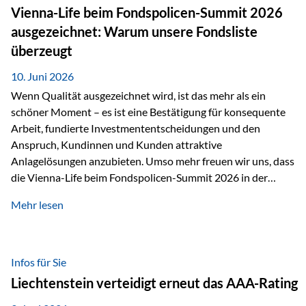
zahlreiche Zukunftstechnologien praktisch unverzichtbar.
Vienna-Life beim Fondspolicen-Summit 2026
Silber findet sich unter anderem in: Solarmodulen
ausgezeichnet: Warum unsere Fondsliste
Elektrofahrzeugen Halbleitern Smartphones und Tablets…
überzeugt
10. Juni 2026
Wenn Qualität ausgezeichnet wird, ist das mehr als ein
schöner Moment – es ist eine Bestätigung für konsequente
Arbeit, fundierte Investmententscheidungen und den
Anspruch, Kundinnen und Kunden attraktive
Anlagelösungen anzubieten. Umso mehr freuen wir uns, dass
die Vienna-Life beim Fondspolicen-Summit 2026 in der
Kategorie ETF/Passiv ausgezeichnet wurde. Grundlage
Mehr lesen
dieser Ehrung ist der renommierte Fondspolicenreport der
SAM – Smart Asset Management Service GmbH, bei dem
mehr als 20 Fondspolicen-Anbieter aus Investmentsicht
analysiert und verglichen wurden. Das Ergebnis: Die ETF-
Infos für Sie
Auswahl der Vienna-Life zählt zu den drei besten Angeboten
Liechtenstein verteidigt erneut das AAA-Rating
am Markt. Für uns ist diese Auszeichnung eine Bestätigung