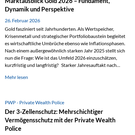
Marktausblick Gold 2026 – Fundament,
nicht ausreichen Traditionelle Nachlassregelungen stoßen
Dynamik und Perspektive
oft…
26. Februar 2026
Gold fasziniert seit Jahrhunderten. Als Wertspeicher,
Krisenmetall und strategischer Portfoliobaustein begleitet
es wirtschaftliche Umbrüche ebenso wie Inflationsphasen.
Nach einem außergewöhnlich starken Jahr 2025 stellt sich
nun die Frage: Wie ist das Umfeld 2026 einzuschätzen,
kurzfristig und langfristig? Starker Jahresauftakt nach
außergewöhnlichem Vorjahr Gold ist mit deutlicher
Mehr lesen
Dynamik in das Jahr 2026 gestartet. Zwischen dem
01.01.2026 und dem 31.01.2026 das Edelmetall: +12,8 % in
USD +11,7 % in EUR Durchschnitt über alle betrachteten
Währungen: +11,5 % Bereits 2025 war ein außergewöhnlich
PWP - Private Wealth Police
starkes Jahr: +64,4 % in USD Durchschnitt über alle
Der 3-Zellenschutz: Mehrschichtiger
Währungen: +56,6 % Langfristig zeigt sich ebenfalls ein
Vermögensschutz mit der Private Wealth
solides…
Police