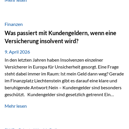
Modernes Value Investing als Grundlage Der
Investmentansatz von Estably basiert auf der
Weiterentwicklung des klassischen Value Investing. Im
Fokus stehen Unternehmen, deren Börsenkurs unter ihrem
Finanzen
inneren Wert liegt. Neben klassischen
Was passiert mit Kundengeldern, wenn eine
Bewertungskennzahlen werden auch qualitative Faktoren
Versicherung insolvent wird?
wie Geschäftsmodell, Wettbewerbsvorteile und
Managementqualität…
9. April 2026
In den letzten Jahren haben Insolvenzen einzelner
Versicherer in Europa für Unsicherheit gesorgt. Eine Frage
steht dabei immer im Raum: Ist mein Geld dann weg? Gerade
im Finanzplatz Liechtenstein gibt es darauf eine klare und
beruhigende Antwort:Nein – Kundengelder sind besonders
geschützt. Kundengelder sind gesetzlich getrennt Ein
zentraler Schutzmechanismus in Liechtenstein ist die
Mehr lesen
sogenannte Sondermasse. Das bedeutet:Die
Vermögenswerte, die zur Deckung der
Versicherungsverpflichtungen dienen, werden rechtlich vom
Vermögen der Versicherungsgesellschaft getrennt. Konkret