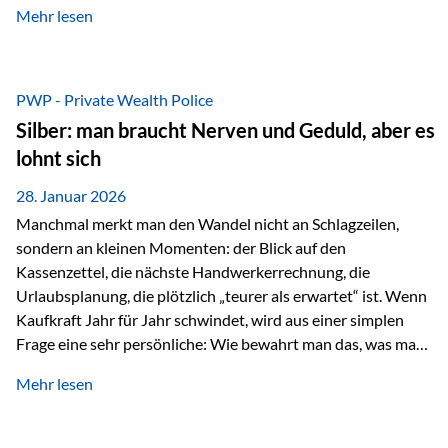
Mehr lesen
starken Anstiegen. Diese verändern jedoch nicht die
langfristige Funktion von Gold als Sachwert und
Diversifikationsinstrument. In einem Umfeld, das weiterhin
von geopolitischen Spannungen, einer stark ausgeweiteten
PWP - Private Wealth Police
Geldmenge sowie strukturellen Verschiebungen an den
Silber: man braucht Nerven und Geduld, aber es
Kapitalmärkten geprägt ist, bleibt Gold ein bewährter Anker.
lohnt sich
Nicht, weil…
28. Januar 2026
Manchmal merkt man den Wandel nicht an Schlagzeilen,
sondern an kleinen Momenten: der Blick auf den
Kassenzettel, die nächste Handwerkerrechnung, die
Urlaubsplanung, die plötzlich „teurer als erwartet“ ist. Wenn
Kaufkraft Jahr für Jahr schwindet, wird aus einer simplen
Frage eine sehr persönliche: Wie bewahrt man das, was man
sich aufgebaut hat? Genau dann wird es Zeit, sich
Mehr lesen
Sachwerten mit einer Investition in Sachwerte zu
beschäftigen; Nicht als Mode, sondern als Prinzip: Vermögen
soll nicht nur wachsen, sondern auch Substanz behalten –