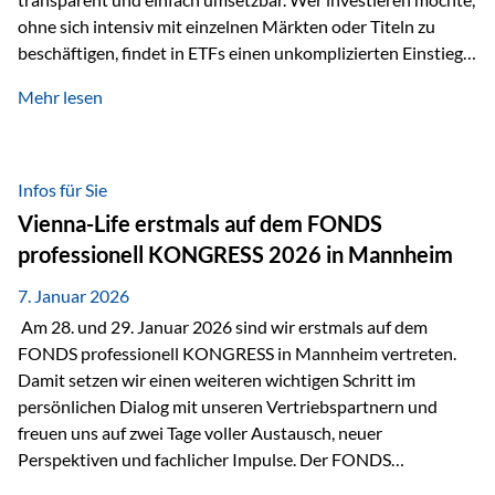
ohne sich intensiv mit einzelnen Märkten oder Titeln zu
beschäftigen, findet in ETFs einen unkomplizierten Einstieg
in den Kapitalmarkt. Aktiv gemanagte Fonds hingegen
Mehr lesen
werden häufig kritisch betrachtet. Sie gelten als teurer,
komplexer und weniger zeitgemäß. Doch greift diese
Einschätzung wirklich zu kurz? Ein differenzierter Blick zeigt:
Beide Ansätze haben ihre Berechtigung und ihre Stärken
Infos für Sie
entfalten sie oft gerade in Kombination. ETFs: Effizient, breit
Vienna-Life erstmals auf dem FONDS
gestreut und klar strukturiert…
professionell KONGRESS 2026 in Mannheim
7. Januar 2026
Am 28. und 29. Januar 2026 sind wir erstmals auf dem
FONDS professionell KONGRESS in Mannheim vertreten.
Damit setzen wir einen weiteren wichtigen Schritt im
persönlichen Dialog mit unseren Vertriebspartnern und
freuen uns auf zwei Tage voller Austausch, neuer
Perspektiven und fachlicher Impulse. Der FONDS
professionell KONGRESS zählt zu den wichtigsten