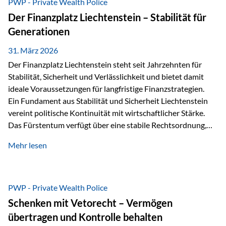
PWP - Private Wealth Police
heißt das:Diese Gelder gehören im Konkursfall nicht zur
Der Finanzplatz Liechtenstein – Stabilität für
allgemeinen Konkursmasse, sondern werden ausschließlich
Generationen
zur Erfüllung…
31. März 2026
Der Finanzplatz Liechtenstein steht seit Jahrzehnten für
Stabilität, Sicherheit und Verlässlichkeit und bietet damit
ideale Voraussetzungen für langfristige Finanzstrategien.
Ein Fundament aus Stabilität und Sicherheit Liechtenstein
vereint politische Kontinuität mit wirtschaftlicher Stärke.
Das Fürstentum verfügt über eine stabile Rechtsordnung,
die auf einer parlamentarischen Demokratie mit
Mehr lesen
monarchischen Elementen basiert. Diese Struktur schafft
nicht nur politische Stabilität, sondern auch eine
außergewöhnlich hohe Planungssicherheit für Investoren
und Unternehmen. Ein wesentliches Merkmal ist die
PWP - Private Wealth Police
Staatsfinanzierung: Liechtenstein weist keine
Schenken mit Vetorecht – Vermögen
Staatsschulden auf, und der Schutz der wirtschaftlichen
übertragen und Kontrolle behalten
Interessen der Bevölkerung ist in der Verfassung verankert.