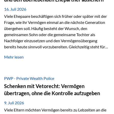
Kindern, sondern langfristig auch den Enkeln zukommen zu…
16. Juli 2026
Viele Ehepaare beschäftigen sich früher oder später mit der
Frage, wie ihr Vermögen einmal an die nächste Generation
übergehen soll. Häufig besteht der Wunsch, den
gemeinsamen Sohn oder die gemeinsame Tochter als
Nachfolger einzusetzen und den Vermögensübergang
bereits heute sinnvoll vorzubereiten. Gleichzeitig steht für
viele Ehepaare ein weiterer Aspekt im Mittelpunkt: Was
Mehr lesen
passiert, wenn einer der beiden verstirbt? Der überlebende
Ehepartner soll auch dann weiterhin finanziell unabhängig
bleiben und uneingeschränkt über das gemeinsame
Vermögen verfügen können. Genau für diese
PWP - Private Wealth Police
Ausgangssituation bietet die Private Wealth Police der
Schenken mit Vetorecht: Vermögen
Vienna-Life eine durchdachte Gestaltungsmöglichkeit. Die
übertragen, ohne die Kontrolle aufzugeben
Ausgangssituation Stellen Sie sich folgendes Beispiel vor:
Ein…
9. Juli 2026
Viele Eltern möchten Vermögen bereits zu Lebzeiten an die