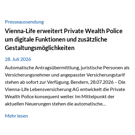
Beratung Digitale Prozesse und künstliche Intelligenz sind
längst Teil des Versicherungsalltags. Sie erleichtern
administrative Aufgaben, beschleunigen Abläufe und
Presseaussendung
schaffen mehr Zeit für das Wesentliche: die persönliche
Vienna-Life erweitert Private Wealth Police
Beratung. Gerade deshalb wird die individuelle Betreuung
um digitale Funktionen und zusätzliche
zum entscheidenden Erfolgsfaktor. Technologie kann
Gestaltungsmöglichkeiten
unterstützen, Vertrauen entsteht jedoch weiterhin im
persönlichen Gespräch. Bei der Vienna-Life reagieren…
28. Juli 2026
Automatische Antragsübermittlung, juristische Personen als
Versicherungsnehmer und angepasster Versicherungstarif
stehen ab sofort zur Verfügung. Bendern, 28.07.2026 – Die
Vienna-Life Lebensversicherung AG entwickelt die Private
Wealth Police konsequent weiter. Im Mittelpunkt der
aktuellen Neuerungen stehen die automatische
Antragsübermittlung, die Möglichkeit, juristische Personen
Mehr lesen
als Versicherungsnehmer einzusetzen, sowie eine
Überarbeitung des zugrundeliegenden Versicherungstarifes.
Durch die automatische Antragsübermittlung wird die