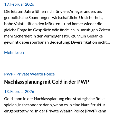
19. Februar 2026
Die letzten Jahre fühlen sich für viele Anleger anders an:
geopolitische Spannungen, wirtschaftliche Unsicherheit,
hohe Volatilität an den Märkten – und immer wieder die
gleiche Frage im Gespräch: Wie finde ich in unruhigen Zeiten
mehr Sicherheit in der Vermögensstruktur? Ein Gedanke
gewinnt dabei spürbar an Bedeutung: Diversifikation nicht
nur über Anlageklassen, sondern auch über Jurisdiktionen.
Mehr lesen
Wer Vermögen ausschließlich in einem Rechtsraum
organisiert, ist auch von dessen Rahmenbedingungen
besonders abhängig. Genau hier kann das Fürstentum
Liechtenstein eine Rolle spielen: außerhalb der EU, ohne
PWP - Private Wealth Police
Euro, mit einem eigenständigen Rechts- und Finanzplatz.
Nachlassplanung mit Gold in der PWP
Und genau an dieser Stelle setzt der 3-Zellenschutz an –…
13. Februar 2026
Gold kann in der Nachlassplanung eine strategische Rolle
spielen, insbesondere dann, wenn es in eine klare Struktur
eingebettet wird. In der Private Wealth Police (PWP) kann