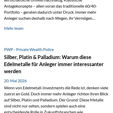
Anlagekonzepte – allen voran das traditionelle 60/40-
Portfolio – geraten dadurch unter Druck. Immer mehr
Anleger suchen deshalb nach Wegen, ihr Vermögen
langfristig gegen Kaufkraftverlust und geopolitische
Mehr lesen
Unsicherheit abzusichern. Genau hier rücken reale und
nicht-inflationierbare Werte wie Gold, Rohstoffe und
digitale Assets wieder in den Fokus. Gold gewinnt seine
monetäre Rolle zurück Gold erlebt derzeit eine
PWP - Private Wealth Police
bemerkenswerte Renaissance als monetärer Wertspeicher.
Silber, Platin & Palladium: Warum diese
Treiber sind Rekordkäufe der Zentralbanken, geopolitische
Edelmetalle für Anleger immer interessanter
Spannungen und ein schleichender Vertrauensverlust in
werden
ungedeckte Papierwährungen. Wie groß dieser
Vertrauensverlust ausfällt, zeigt ein nüchterner
20. Mai 2026
Langfristvergleich: Seit…
Wenn von Edelmetall-Investments die Rede ist, denken viele
zuerst an Gold. Doch immer mehr Anleger richten ihren Blick
auf Silber, Platin und Palladium. Der Grund: Diese Metalle
sind nicht nur selten, sondern spielen auch eine
entscheidende Rolle in Zukunftsbranchen wie