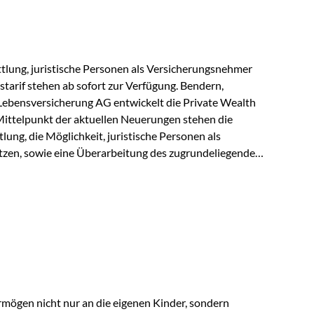
r Vienna-Life reagieren…
lung, juristische Personen als Versicherungsnehmer
tarif stehen ab sofort zur Verfügung. Bendern,
Lebensversicherung AG entwickelt die Private Wealth
Mittelpunkt der aktuellen Neuerungen stehen die
ung, die Möglichkeit, juristische Personen als
zen, sowie eine Überarbeitung des zugrundeliegenden
ie automatische Antragsübermittlung wird die
r deutlich effizienter gestaltet. Anträge werden direkt
ienbrüche reduziert und die weitere Bearbeitung
 auch juristische Personen, wie Kapitalgesellschaften
rungsnehmer eingesetzt werden. Damit erweitert die
hkeiten der Private Wealth Police insbesondere für…
rmögen nicht nur an die eigenen Kinder, sondern