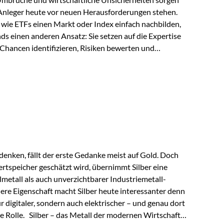
 Anleger heute vor neuen Herausforderungen stehen.
wie ETFs einen Markt oder Index einfach nachbilden,
ds einen anderen Ansatz: Sie setzen auf die Expertise
Chancen identifizieren, Risiken bewerten und
erade in einem Umfeld, das von schnellen Veränderungen
ve Herangehensweise einen entscheidenden Mehrwert
nds aus? Aktive Fonds verfolgen das Ziel, nicht nur
rn gezielt Anlageentscheidungen zu treffen.
nternehmen,…
enken, fällt der erste Gedanke meist auf Gold. Doch
rtspeicher geschätzt wird, übernimmt Silber eine
lmetall als auch unverzichtbarer Industriemetall-
ere Eigenschaft macht Silber heute interessanter denn
ur digitaler, sondern auch elektrischer – und genau dort
de Rolle. Silber – das Metall der modernen Wirtschaft