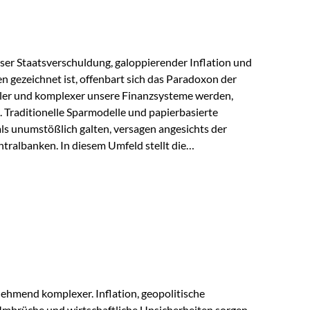
lloser Staatsverschuldung, galoppierender Inflation und
n gezeichnet ist, offenbart sich das Paradoxon der
aler und komplexer unsere Finanzsysteme werden,
h. Traditionelle Sparmodelle und papierbasierte
als unumstößlich galten, versagen angesichts der
tralbanken. In diesem Umfeld stellt die
ende altes Edelmetall keine Nostalgie dar, sondern ist
klügste Antwort auf globale Instabilität. Physische
standort sind heute keine bloße Option mehr, sondern
eit. 1. Der massive Aufwand hinter einem winzigen…
ehmend komplexer. Inflation, geopolitische
mbrüche und wirtschaftliche Unsicherheiten sorgen