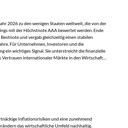
Jahr 2026 zu den wenigen Staaten weltweit, die von der
ings mit der Höchstnote AAA bewertet werden. Ende
 Bestnote und vergab gleichzeitig einen stabilen
ahre. Für Unternehmen, Investoren und die
g ein wichtiges Signal. Sie unterstreicht die finanzielle
s Vertrauen internationaler Märkte in den Wirtschafts-
ein. Starker Wirtschaftsstandort trotz
irtschaftlichen Rahmenbedingungen bleiben
nsicherheiten, eine verhaltene Investitionstätigkeit
e in wichtigen Exportmärkten beeinflussen auch die
. Dennoch sieht…
tnäckige Inflationsrisiken und eine zunehmend
ändern das wirtschaftliche Umfeld nachhaltig.