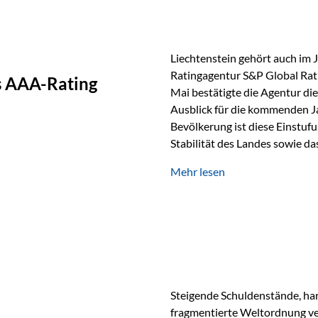
Liechtenstein gehört auch im 
Ratingagentur S&P Global Rat
as AAA-Rating
Mai bestätigte die Agentur die
Ausblick für die kommenden J
Bevölkerung ist diese Einstufun
Stabilität des Landes sowie da
und Finanzstandort Liechtenst
Mehr lesen
Herausforderungen Die weltw
anspruchsvoll. Geopolitische U
und eine schwächere Nachfrag
liechtensteinische Wirtschaft
Steigende Schuldenstände, har
fragmentierte Weltordnung ver