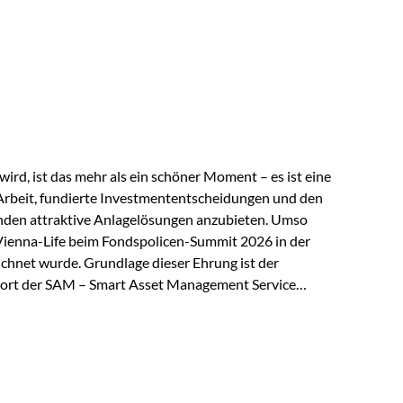
 elektrische Leitfähigkeit aller Metalle. Diese
reiche Zukunftstechnologien praktisch unverzichtbar.
rem in: Solarmodulen Elektrofahrzeugen Halbleitern
ird, ist das mehr als ein schöner Moment – es ist eine
Arbeit, fundierte Investmententscheidungen und den
den attraktive Anlagelösungen anzubieten. Umso
 Vienna-Life beim Fondspolicen-Summit 2026 in der
chnet wurde. Grundlage dieser Ehrung ist der
ort der SAM – Smart Asset Management Service
ndspolicen-Anbieter aus Investmentsicht analysiert
gebnis: Die ETF-Auswahl der Vienna-Life zählt zu den
t. Für uns ist diese Auszeichnung eine Bestätigung
nspruchs,…