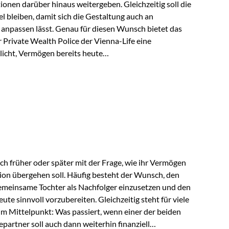
tionen darüber hinaus weitergeben. Gleichzeitig soll die
 bleiben, damit sich die Gestaltung auch an
anpassen lässt. Genau für diesen Wunsch bietet das
Private Wealth Police der Vienna-Life eine
licht, Vermögen bereits heute
trukturieren und dennoch flexibel zu bleiben. Die
sich folgende Familie vor: Die Großeltern haben über
t. Ihr Wunsch ist es, dieses Vermögen nicht nur den
gfristig auch den Enkeln zukommen zu…
ch früher oder später mit der Frage, wie ihr Vermögen
ion übergehen soll. Häufig besteht der Wunsch, den
meinsame Tochter als Nachfolger einzusetzen und den
e sinnvoll vorzubereiten. Gleichzeitig steht für viele
im Mittelpunkt: Was passiert, wenn einer der beiden
partner soll auch dann weiterhin finanziell