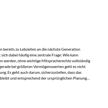
ngeschränkt über das gemeinsame Vermögen verfügen
ngssituation bietet die Private Wealth Police der
 Gestaltungsmöglichkeit. Die Ausgangssituation
piel vor: Ein…
 bereits zu Lebzeiten an die nächste Generation
t sich dabei häufig eine zentrale Frage: Wie kann
en werden, ohne wichtige Mitspracherechte vollständig
gerade bei größeren Vermögenswerten geht es nicht
ng. Es geht auch darum, sicherzustellen, dass das
 bleibt und entsprechend der ursprünglichen Planung
s der Praxis Stellen Sie sich folgende Situation vor:
er einen Teil seines Vermögens. Einige Jahre später
urzfristig verwenden, um…