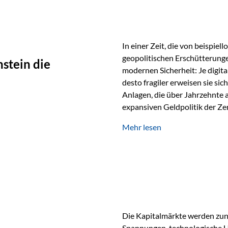
In einer Zeit, die von beispie
geopolitischen Erschütterunge
stein die
modernen Sicherheit: Je digit
desto fragiler erweisen sie sic
Anlagen, die über Jahrzehnte 
expansiven Geldpolitik der Zen
Rückbesinnung auf ein Jahrtaus
Mehr lesen
die modernste und strategisch 
Werte und der richtige Rechts
eine strategische Notwendigk
Die Kapitalmärkte werden zun
Spannungen, technologische U