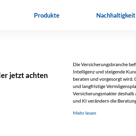
Produkte
Nachhaltigkeit
Die Versicherungsbranche befin
Intelligenz und steigende Ku
r jetzt achten
beraten und vorgesorgt wird. 
und langfristige Vermögenspl
Versicherungsmakler deshalb a
und KI verändern die Beratung 
längst Teil des Versicherungsal
Mehr lesen
beschleunigen Abläufe und sch
Beratung. Gerade deshalb wir
Erfolgsfaktor. Technologie ka