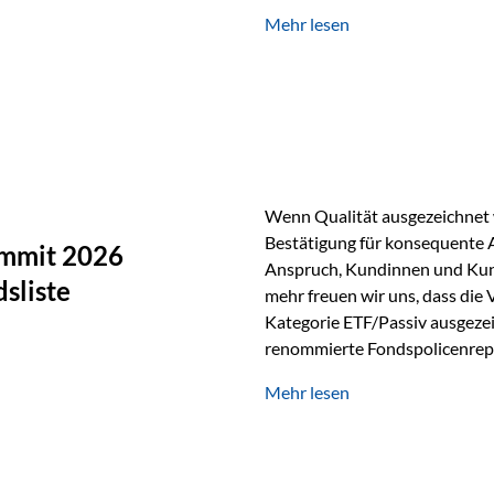
Silber verfügt über die höchste
Mehr lesen
Eigenschaft macht es für zahl
Silber findet sich unter ande
Smartphones und Tablets…
Wenn Qualität ausgezeichnet w
Bestätigung für konsequente 
ummit 2026
Anspruch, Kundinnen und Kun
sliste
mehr freuen wir uns, dass die
Kategorie ETF/Passiv ausgezei
renommierte Fondspolicenrep
GmbH, bei dem mehr als 20 Fo
Mehr lesen
und verglichen wurden. Das Er
drei besten Angeboten am Mark
unseres Weges und unseres A