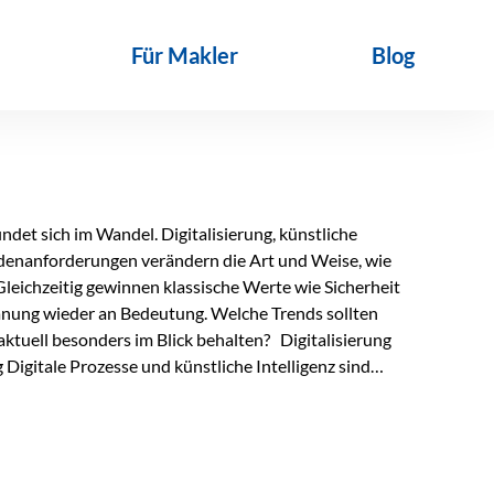
Für Makler
Blog
det sich im Wandel. Digitalisierung, künstliche
ndenanforderungen verändern die Art und Weise, wie
Gleichzeitig gewinnen klassische Werte wie Sicherheit
anung wieder an Bedeutung. Welche Trends sollten
ktuell besonders im Blick behalten? Digitalisierung
Digitale Prozesse und künstliche Intelligenz sind
ltags. Sie erleichtern administrative Aufgaben,
affen mehr Zeit für das Wesentliche: die persönliche
d die individuelle Betreuung zum entscheidenden
nn unterstützen, Vertrauen entsteht jedoch weiterhin im