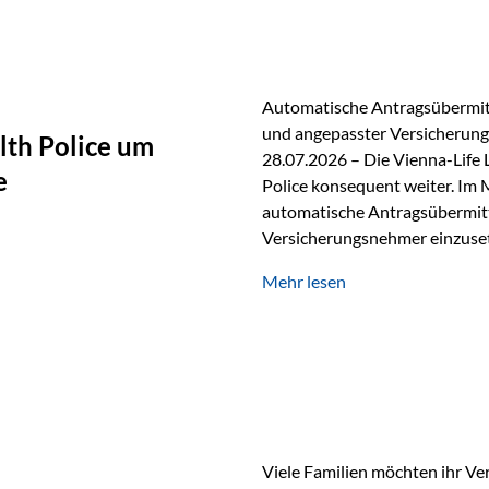
persönlichen Gespräch. Bei de
Automatische Antragsübermitt
und angepasster Versicherungs
lth Police um
28.07.2026 – Die Vienna-Life 
e
Police konsequent weiter. Im 
automatische Antragsübermittl
Versicherungsnehmer einzuset
Versicherungstarifes. Durch d
Mehr lesen
Abwicklung für Vertriebspartne
elektronisch übermittelt, Med
beschleunigt. Ab sofort können
oder Stiftungen, als Versiche
Vienna-Life die Einsatzmöglic
Viele Familien möchten ihr Ve