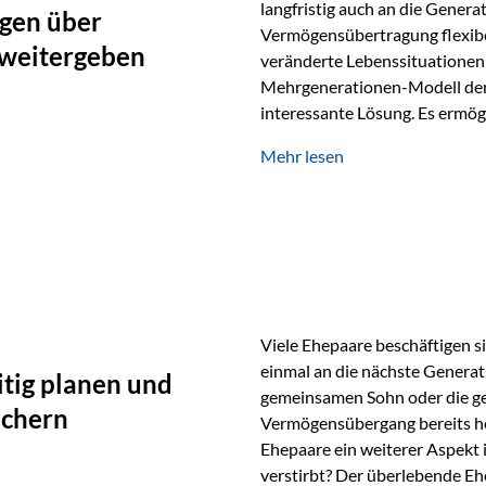
langfristig auch an die Genera
gen über
Vermögensübertragung flexibel
 weitergeben
veränderte Lebenssituationen 
Mehrgenerationen-Modell der 
interessante Lösung. Es ermög
generationenübergreifend zu s
Mehr lesen
Ausgangssituation Stellen Sie 
viele Jahre Vermögen aufgebau
eigenen Kindern, sondern lan
Viele Ehepaare beschäftigen si
einmal an die nächste Generat
tig planen und
gemeinsamen Sohn oder die ge
ichern
Vermögensübergang bereits heut
Ehepaare ein weiterer Aspekt 
verstirbt? Der überlebende Ehe