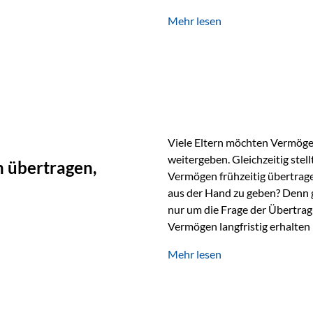
unabhängig bleiben und unei
Mehr lesen
können. Genau für diese Ausga
Vienna-Life eine durchdachte
Stellen Sie sich folgendes Beis
Viele Eltern möchten Vermögen
weitergeben. Gleichzeitig stell
 übertragen,
Vermögen frühzeitig übertrag
aus der Hand zu geben? Denn 
nur um die Frage der Übertragu
Vermögen langfristig erhalten
verwendet wird. Ein Beispiel au
Mehr lesen
Ein Vater schenkt seiner Tocht
möchte die Tochter das Geld k