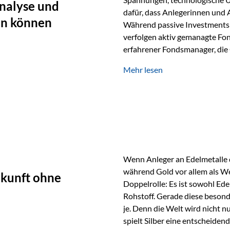
nalyse und
dafür, dass Anlegerinnen und
en können
Während passive Investments 
verfolgen aktiv gemanagte Fon
erfahrener Fondsmanager, die 
Portfolios gezielt steuern. G
Mehr lesen
geprägt ist, kann diese akti
bieten. Was zeichnet aktive Fo
einen Markt abzubilden, sonde
Fondsmanager analysieren U
Wenn Anleger an Edelmetalle d
während Gold vor allem als We
ukunft ohne
Doppelrolle: Es ist sowohl Ede
Rohstoff. Gerade diese besond
je. Denn die Welt wird nicht n
spielt Silber eine entscheiden