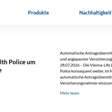
Produkte
Nachhaltigkeit
Automatische Antragsübermitt
und angepasster Versicherungs
lth Police um
28.07.2026 – Die Vienna-Life 
e
Police konsequent weiter. Im 
automatische Antragsübermittl
Versicherungsnehmer einzuset
Versicherungstarifes. Durch d
Mehr lesen
Abwicklung für Vertriebspartne
elektronisch übermittelt, Med
beschleunigt. Ab sofort können