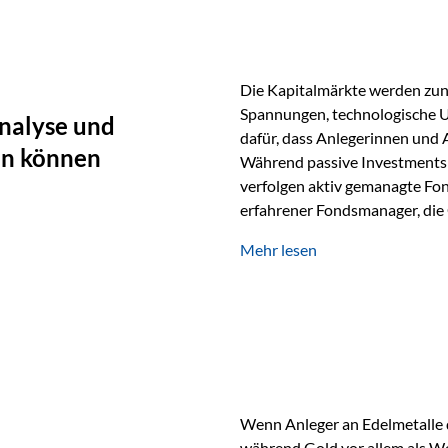
Die Kapitalmärkte werden zun
Spannungen, technologische U
nalyse und
dafür, dass Anlegerinnen und
en können
Während passive Investments 
verfolgen aktiv gemanagte Fon
erfahrener Fondsmanager, die 
Portfolios gezielt steuern. G
Mehr lesen
geprägt ist, kann diese akti
bieten. Was zeichnet aktive Fo
einen Markt abzubilden, sonde
Fondsmanager analysieren U
Wenn Anleger an Edelmetalle d
während Gold vor allem als We