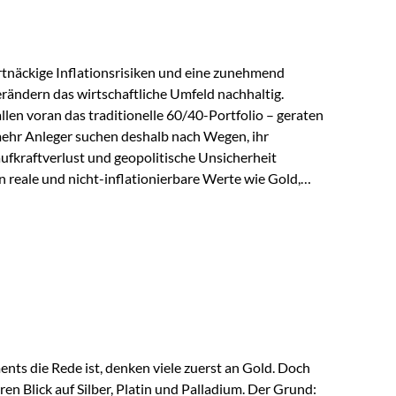
tnäckige Inflationsrisiken und eine zunehmend
ändern das wirtschaftliche Umfeld nachhaltig.
len voran das traditionelle 60/40-Portfolio – geraten
ehr Anleger suchen deshalb nach Wegen, ihr
ufkraftverlust und geopolitische Unsicherheit
n reale und nicht-inflationierbare Werte wie Gold,
 wieder in den Fokus. Gold gewinnt seine monetäre
eit eine bemerkenswerte Renaissance als monetärer
kordkäufe der Zentralbanken, geopolitische
nder Vertrauensverlust in ungedeckte
ser Vertrauensverlust ausfällt, zeigt ein nüchterner
ts die Rede ist, denken viele zuerst an Gold. Doch
en Blick auf Silber, Platin und Palladium. Der Grund: