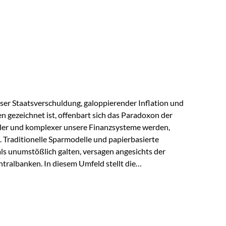
s der Praxis Stellen Sie sich folgende Situation vor:
er einen Teil seines Vermögens. Einige Jahre später
urzfristig verwenden, um…
lloser Staatsverschuldung, galoppierender Inflation und
n gezeichnet ist, offenbart sich das Paradoxon der
aler und komplexer unsere Finanzsysteme werden,
h. Traditionelle Sparmodelle und papierbasierte
als unumstößlich galten, versagen angesichts der
tralbanken. In diesem Umfeld stellt die
ende altes Edelmetall keine Nostalgie dar, sondern ist
klügste Antwort auf globale Instabilität. Physische
standort sind heute keine bloße Option mehr, sondern
eit. 1. Der massive Aufwand hinter einem winzigen…