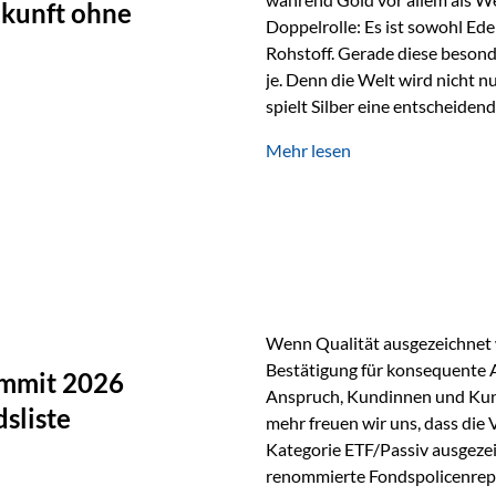
ukunft ohne
Doppelrolle: Es ist sowohl Ede
Rohstoff. Gerade diese besond
je. Denn die Welt wird nicht n
spielt Silber eine entscheiden
Silber verfügt über die höchste
Mehr lesen
Eigenschaft macht es für zahl
Silber findet sich unter ande
Smartphones und Tablets…
Wenn Qualität ausgezeichnet w
Bestätigung für konsequente 
ummit 2026
Anspruch, Kundinnen und Kun
sliste
mehr freuen wir uns, dass die
Kategorie ETF/Passiv ausgezei
renommierte Fondspolicenrep