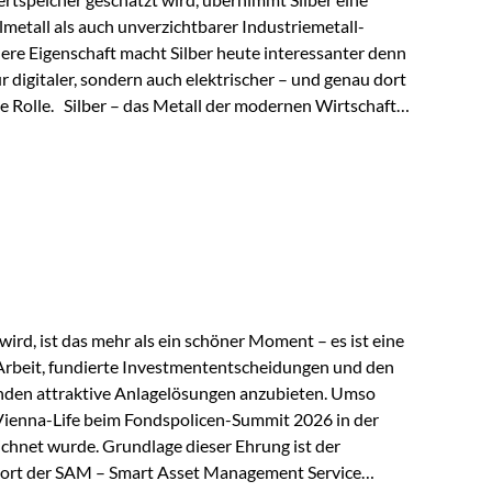
lmetall als auch unverzichtbarer Industriemetall-
ere Eigenschaft macht Silber heute interessanter denn
ur digitaler, sondern auch elektrischer – und genau dort
de Rolle. Silber – das Metall der modernen Wirtschaft
 elektrische Leitfähigkeit aller Metalle. Diese
reiche Zukunftstechnologien praktisch unverzichtbar.
rem in: Solarmodulen Elektrofahrzeugen Halbleitern
ird, ist das mehr als ein schöner Moment – es ist eine
Arbeit, fundierte Investmententscheidungen und den
den attraktive Anlagelösungen anzubieten. Umso
 Vienna-Life beim Fondspolicen-Summit 2026 in der
chnet wurde. Grundlage dieser Ehrung ist der
ort der SAM – Smart Asset Management Service