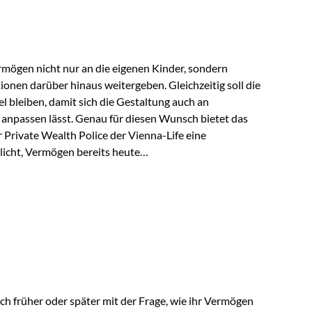
rungsnehmer eingesetzt werden. Damit erweitert die
hkeiten der Private Wealth Police insbesondere für…
rmögen nicht nur an die eigenen Kinder, sondern
tionen darüber hinaus weitergeben. Gleichzeitig soll die
 bleiben, damit sich die Gestaltung auch an
anpassen lässt. Genau für diesen Wunsch bietet das
Private Wealth Police der Vienna-Life eine
licht, Vermögen bereits heute
trukturieren und dennoch flexibel zu bleiben. Die
sich folgende Familie vor: Die Großeltern haben über
t. Ihr Wunsch ist es, dieses Vermögen nicht nur den
gfristig auch den Enkeln zukommen zu…
ch früher oder später mit der Frage, wie ihr Vermögen