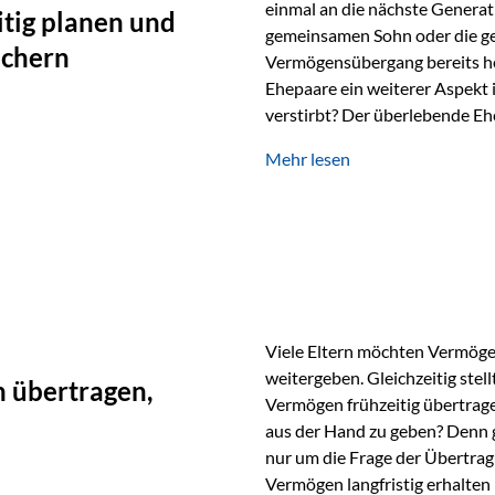
einmal an die nächste Generat
tig planen und
gemeinsamen Sohn oder die ge
ichern
Vermögensübergang bereits heut
Ehepaare ein weiterer Aspekt 
verstirbt? Der überlebende Ehe
unabhängig bleiben und unei
Mehr lesen
können. Genau für diese Ausga
Vienna-Life eine durchdachte
Stellen Sie sich folgendes Beis
Viele Eltern möchten Vermögen
weitergeben. Gleichzeitig stell
 übertragen,
Vermögen frühzeitig übertrag
aus der Hand zu geben? Denn 
nur um die Frage der Übertragu
Vermögen langfristig erhalten