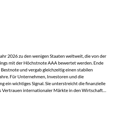
ndspolicen-Anbieter aus Investmentsicht analysiert
gebnis: Die ETF-Auswahl der Vienna-Life zählt zu den
t. Für uns ist diese Auszeichnung eine Bestätigung
nspruchs,…
Jahr 2026 zu den wenigen Staaten weltweit, die von der
ings mit der Höchstnote AAA bewertet werden. Ende
 Bestnote und vergab gleichzeitig einen stabilen
ahre. Für Unternehmen, Investoren und die
g ein wichtiges Signal. Sie unterstreicht die finanzielle
s Vertrauen internationaler Märkte in den Wirtschafts-
ein. Starker Wirtschaftsstandort trotz
irtschaftlichen Rahmenbedingungen bleiben
nsicherheiten, eine verhaltene Investitionstätigkeit
e in wichtigen Exportmärkten beeinflussen auch die
. Dennoch sieht…