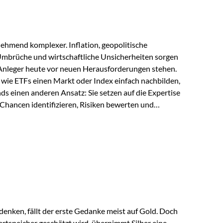
ehmend komplexer. Inflation, geopolitische
mbrüche und wirtschaftliche Unsicherheiten sorgen
 Anleger heute vor neuen Herausforderungen stehen.
wie ETFs einen Markt oder Index einfach nachbilden,
ds einen anderen Ansatz: Sie setzen auf die Expertise
Chancen identifizieren, Risiken bewerten und
erade in einem Umfeld, das von schnellen Veränderungen
ve Herangehensweise einen entscheidenden Mehrwert
nds aus? Aktive Fonds verfolgen das Ziel, nicht nur
rn gezielt Anlageentscheidungen zu treffen.
nternehmen,…
enken, fällt der erste Gedanke meist auf Gold. Doch
rtspeicher geschätzt wird, übernimmt Silber eine