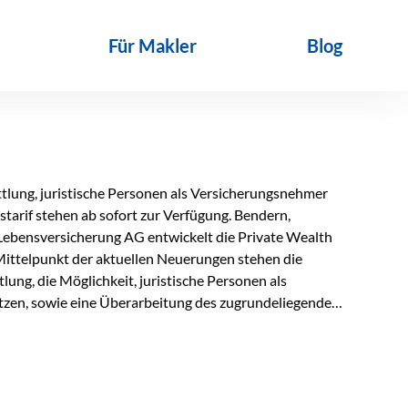
Für Makler
Blog
lung, juristische Personen als Versicherungsnehmer
tarif stehen ab sofort zur Verfügung. Bendern,
Lebensversicherung AG entwickelt die Private Wealth
Mittelpunkt der aktuellen Neuerungen stehen die
ung, die Möglichkeit, juristische Personen als
zen, sowie eine Überarbeitung des zugrundeliegenden
ie automatische Antragsübermittlung wird die
r deutlich effizienter gestaltet. Anträge werden direkt
ienbrüche reduziert und die weitere Bearbeitung
 auch juristische Personen, wie Kapitalgesellschaften