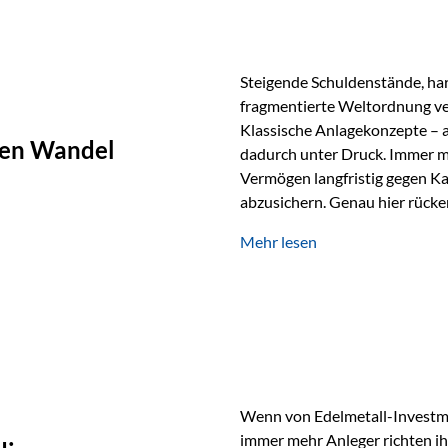
Steigende Schuldenstände, har
fragmentierte Weltordnung ver
Klassische Anlagekonzepte – al
chen Wandel
dadurch unter Druck. Immer m
Vermögen langfristig gegen Ka
abzusichern. Genau hier rücke
Rohstoffe und digitale Assets
Mehr lesen
Rolle zurück Gold erlebt derz
Wertspeicher. Treiber sind Re
Spannungen und ein schleiche
Papierwährungen. Wie groß die
Langfristvergleich: Seit…
Wenn von Edelmetall-Investmen
immer mehr Anleger richten ihr