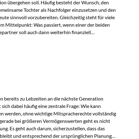
ion übergehen soll. Häufig besteht der Wunsch, den
meinsame Tochter als Nachfolger einzusetzen und den
e sinnvoll vorzubereiten. Gleichzeitig steht für viele
im Mittelpunkt: Was passiert, wenn einer der beiden
partner soll auch dann weiterhin finanziell
ngeschränkt über das gemeinsame Vermögen verfügen
ngssituation bietet die Private Wealth Police der
 Gestaltungsmöglichkeit. Die Ausgangssituation
piel vor: Ein…
 bereits zu Lebzeiten an die nächste Generation
t sich dabei häufig eine zentrale Frage: Wie kann
en werden, ohne wichtige Mitspracherechte vollständig
gerade bei größeren Vermögenswerten geht es nicht
ng. Es geht auch darum, sicherzustellen, dass das
 bleibt und entsprechend der ursprünglichen Planung