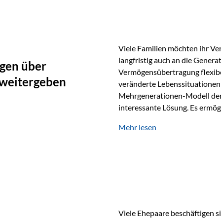
oder Stiftungen, als Versiche
Vienna-Life die Einsatzmöglic
Viele Familien möchten ihr Ve
langfristig auch an die Genera
gen über
Vermögensübertragung flexibel
 weitergeben
veränderte Lebenssituationen 
Mehrgenerationen-Modell der 
interessante Lösung. Es ermög
generationenübergreifend zu s
Mehr lesen
Ausgangssituation Stellen Sie 
viele Jahre Vermögen aufgebau
eigenen Kindern, sondern lan
Viele Ehepaare beschäftigen si