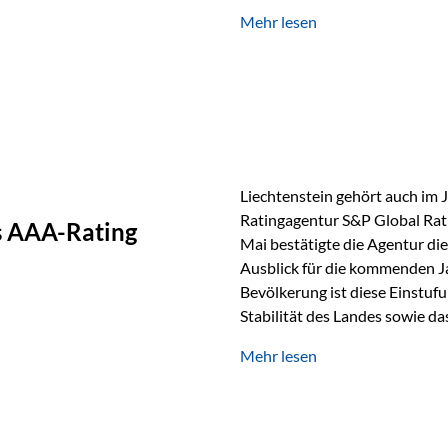
GmbH, bei dem mehr als 20 Fo
Mehr lesen
und verglichen wurden. Das Er
drei besten Angeboten am Mark
unseres Weges und unseres A
Liechtenstein gehört auch im 
Ratingagentur S&P Global Rat
as AAA-Rating
Mai bestätigte die Agentur die
Ausblick für die kommenden J
Bevölkerung ist diese Einstufun
Stabilität des Landes sowie da
und Finanzstandort Liechtenst
Mehr lesen
Herausforderungen Die weltw
anspruchsvoll. Geopolitische U
und eine schwächere Nachfrag
liechtensteinische Wirtschaft