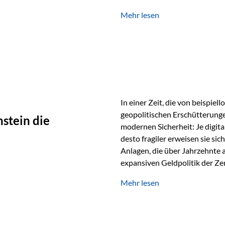
verwendet wird. Ein Beispiel au
Mehr lesen
Ein Vater schenkt seiner Tocht
möchte die Tochter das Geld k
In einer Zeit, die von beispie
geopolitischen Erschütterunge
stein die
modernen Sicherheit: Je digit
desto fragiler erweisen sie sic
Anlagen, die über Jahrzehnte 
expansiven Geldpolitik der Zen
Rückbesinnung auf ein Jahrtaus
Mehr lesen
die modernste und strategisch 
Werte und der richtige Rechts
eine strategische Notwendigk