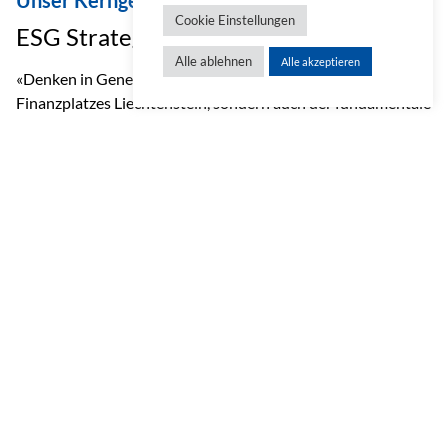
Unser Kerngeschäft als Basis
Cookie Einstellungen
ESG Strategie
Alle ablehnen
Alle akzeptieren
«Denken in Generationen» ist nicht nur der Leitsatz des
Finanzplatzes Liechtenstein, sondern auch der fundamentale
Aspekt unseres Kerngeschäftes. Durch die Kernelemente
Risikoabsicherung, Vorsorge und Vermögensaufbau bieten
wir unseren Kund:innen generationsübergreifende
Lösungen.
Von unserem Kerngeschäft ausgehend übernehmen wir
Verantwortung im Bereich ESG durch die Integration und
Umsetzung des Nachhaltigkeitsgedankens auf weitere
Unternehmensaktivitäten.