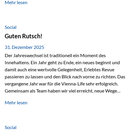
Mehr lesen
Branchentreffen für Finanz- und Versicherungsprofis im
deutschsprachigen Raum. Für uns bietet die Veranstaltung
die ideale Plattform, um aktuelle Themen rund um Vorsorge,
Vermögensstrukturierung und Nachfolgeplanung
Social
gemeinsam zu diskutieren. Persönlich für Sie vor Ort An
Guten Rutsch!
beiden Kongresstagen stehen Ihnen Maximilian
Fichtenbauer, Dirk…
31. Dezember 2025
Der Jahreswechsel ist traditionell ein Moment des
Innehaltens. Ein Jahr geht zu Ende, ein neues beginnt und
damit auch eine wertvolle Gelegenheit, Erlebtes Revue
passieren zu lassen und den Blick nach vorne zu richten. Das
vergangene Jahr war für die Vienna-Life sehr erfolgreich.
Gemeinsam als Team haben wir viel erreicht, neue Wege
beschritten und besondere Momente erlebt.
Mehr lesen
Veranstaltungen wie der Schnifisschnauf, aber auch unsere
Teamevents, vom Minigolf bis zur Weihnachtsfeier, haben
den Zusammenhalt gestärkt und gezeigt, wie wichtig ein
starkes Miteinander ist. Neben diesen gemeinsamen
Social