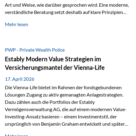
Art und Weise, wie darüber gesprochen wird. Eine moderne,
verständliche Beratung setzt deshalb auf klare Prinzipien
statt auf komplizierte Prognosen. Im Mittelpunkt stehen
Mehr lesen
fünf zentrale Faktoren: eine saubere Struktur, breite
Risikostreuung, Kosteneffizienz, steuerliche Optimierung
und ein wissenschaftlich fundierter Ansatz. Impulse zu
diesem Thema liefern unter anderem die praxisnahen
PWP - Private Wealth Police
Ansätze von Finanzexperte Klaus Rost, der seit vielen Jahren
Estably Modern Value Strategien im
für eine verständliche und…
Versicherungsmantel der Vienna-Life
17. April 2026
Die Vienna-Life bietet im Rahmen der fondsgebundenen
Lösungen Zugang zu aktiv gemanagten Anlagestrategien.
Dazu zählen auch die Portfolios der Estably
Vermögensverwaltung AG, die auf einem modernen Value-
Investing-Ansatz basieren – einem Investmentstil, der
ursprünglich von Benjamin Graham entwickelt und später
durch Investoren wie Warren Buffett weiter geprägt wurde.
Mehr lesen