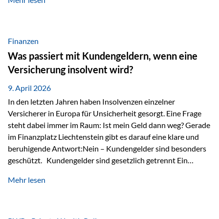
Modernes Value Investing als Grundlage Der
Investmentansatz von Estably basiert auf der
Weiterentwicklung des klassischen Value Investing. Im
Fokus stehen Unternehmen, deren Börsenkurs unter ihrem
Finanzen
inneren Wert liegt. Neben klassischen
Was passiert mit Kundengeldern, wenn eine
Bewertungskennzahlen werden auch qualitative Faktoren
Versicherung insolvent wird?
wie Geschäftsmodell, Wettbewerbsvorteile und
Managementqualität…
9. April 2026
In den letzten Jahren haben Insolvenzen einzelner
Versicherer in Europa für Unsicherheit gesorgt. Eine Frage
steht dabei immer im Raum: Ist mein Geld dann weg? Gerade
im Finanzplatz Liechtenstein gibt es darauf eine klare und
beruhigende Antwort:Nein – Kundengelder sind besonders
geschützt. Kundengelder sind gesetzlich getrennt Ein
zentraler Schutzmechanismus in Liechtenstein ist die
Mehr lesen
sogenannte Sondermasse. Das bedeutet:Die
Vermögenswerte, die zur Deckung der
Versicherungsverpflichtungen dienen, werden rechtlich vom
Vermögen der Versicherungsgesellschaft getrennt. Konkret