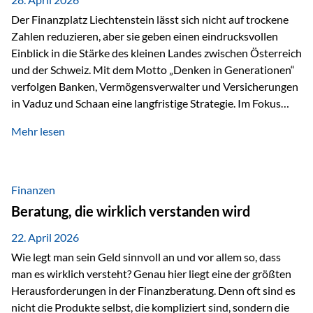
Der Finanzplatz Liechtenstein lässt sich nicht auf trockene
Zahlen reduzieren, aber sie geben einen eindrucksvollen
Einblick in die Stärke des kleinen Landes zwischen Österreich
und der Schweiz. Mit dem Motto „Denken in Generationen“
verfolgen Banken, Vermögensverwalter und Versicherungen
in Vaduz und Schaan eine langfristige Strategie. Im Fokus
stehen dabei vor allem: Qualität Stabilität internationaler
Mehr lesen
Marktzugang Liechtenstein hat sich in den letzten Jahren zu
einem wichtigen Drehpunkt für grenzüberschreitende
Finanzdienstleistungen entwickelt – und die aktuellsten
verfügbaren Kennzahlen (Stand Ende 2024, veröffentlicht
Finanzen
2025/2026)…
Beratung, die wirklich verstanden wird
22. April 2026
Wie legt man sein Geld sinnvoll an und vor allem so, dass
man es wirklich versteht? Genau hier liegt eine der größten
Herausforderungen in der Finanzberatung. Denn oft sind es
nicht die Produkte selbst, die kompliziert sind, sondern die