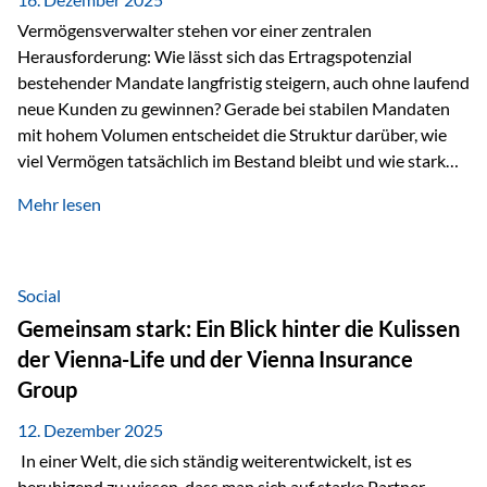
Vermögensverwalter stehen vor einer zentralen
Herausforderung: Wie lässt sich das Ertragspotenzial
bestehender Mandate langfristig steigern, auch ohne laufend
neue Kunden zu gewinnen? Gerade bei stabilen Mandaten
mit hohem Volumen entscheidet die Struktur darüber, wie
viel Vermögen tatsächlich im Bestand bleibt und wie stark
sich das Verwaltungsentgelt über die Jahre entwickelt. Ein
Mehr lesen
Beispiel verdeutlicht diese Wirkung besonders deutlich.
Wird ein Vermögen von 25 Millionen Euro über einen
Zeitraum von 20 Jahren verwaltet, ohne dass neue Kunden
hinzukommen, spielt nicht nur die Rendite eine Rolle. Auch
Social
steuerliche Effekte haben einen erheblichen Einfluss auf…
Gemeinsam stark: Ein Blick hinter die Kulissen
der Vienna-Life und der Vienna Insurance
Group
12. Dezember 2025
In einer Welt, die sich ständig weiterentwickelt, ist es
beruhigend zu wissen, dass man sich auf starke Partner