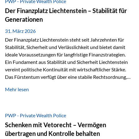
PWP - Private Wealth Police
heißt das:Diese Gelder gehören im Konkursfall nicht zur
Der Finanzplatz Liechtenstein – Stabilität für
allgemeinen Konkursmasse, sondern werden ausschließlich
Generationen
zur Erfüllung…
31. März 2026
Der Finanzplatz Liechtenstein steht seit Jahrzehnten für
Stabilität, Sicherheit und Verlässlichkeit und bietet damit
ideale Voraussetzungen für langfristige Finanzstrategien.
Ein Fundament aus Stabilität und Sicherheit Liechtenstein
vereint politische Kontinuität mit wirtschaftlicher Stärke.
Das Fürstentum verfügt über eine stabile Rechtsordnung,
die auf einer parlamentarischen Demokratie mit
Mehr lesen
monarchischen Elementen basiert. Diese Struktur schafft
nicht nur politische Stabilität, sondern auch eine
außergewöhnlich hohe Planungssicherheit für Investoren
und Unternehmen. Ein wesentliches Merkmal ist die
PWP - Private Wealth Police
Staatsfinanzierung: Liechtenstein weist keine
Schenken mit Vetorecht – Vermögen
Staatsschulden auf, und der Schutz der wirtschaftlichen
übertragen und Kontrolle behalten
Interessen der Bevölkerung ist in der Verfassung verankert.