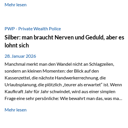
Mehr lesen
starken Anstiegen. Diese verändern jedoch nicht die
langfristige Funktion von Gold als Sachwert und
Diversifikationsinstrument. In einem Umfeld, das weiterhin
von geopolitischen Spannungen, einer stark ausgeweiteten
PWP - Private Wealth Police
Geldmenge sowie strukturellen Verschiebungen an den
Silber: man braucht Nerven und Geduld, aber es
Kapitalmärkten geprägt ist, bleibt Gold ein bewährter Anker.
lohnt sich
Nicht, weil…
28. Januar 2026
Manchmal merkt man den Wandel nicht an Schlagzeilen,
sondern an kleinen Momenten: der Blick auf den
Kassenzettel, die nächste Handwerkerrechnung, die
Urlaubsplanung, die plötzlich „teurer als erwartet“ ist. Wenn
Kaufkraft Jahr für Jahr schwindet, wird aus einer simplen
Frage eine sehr persönliche: Wie bewahrt man das, was man
sich aufgebaut hat? Genau dann wird es Zeit, sich
Mehr lesen
Sachwerten mit einer Investition in Sachwerte zu
beschäftigen; Nicht als Mode, sondern als Prinzip: Vermögen
soll nicht nur wachsen, sondern auch Substanz behalten –