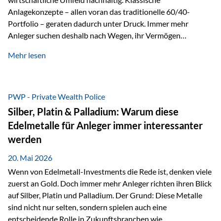
Anlagekonzepte – allen voran das traditionelle 60/40-
Portfolio – geraten dadurch unter Druck. Immer mehr
Anleger suchen deshalb nach Wegen, ihr Vermögen
langfristig gegen Kaufkraftverlust und geopolitische
Mehr lesen
Unsicherheit abzusichern. Genau hier rücken reale und
nicht-inflationierbare Werte wie Gold, Rohstoffe und
digitale Assets wieder in den Fokus. Gold gewinnt seine
monetäre Rolle zurück Gold erlebt derzeit eine
PWP - Private Wealth Police
bemerkenswerte Renaissance als monetärer Wertspeicher.
Silber, Platin & Palladium: Warum diese
Treiber sind Rekordkäufe der Zentralbanken, geopolitische
Edelmetalle für Anleger immer interessanter
Spannungen und ein schleichender Vertrauensverlust in
werden
ungedeckte Papierwährungen. Wie groß dieser
Vertrauensverlust ausfällt, zeigt ein nüchterner
20. Mai 2026
Langfristvergleich: Seit…
Wenn von Edelmetall-Investments die Rede ist, denken viele
zuerst an Gold. Doch immer mehr Anleger richten ihren Blick
auf Silber, Platin und Palladium. Der Grund: Diese Metalle
sind nicht nur selten, sondern spielen auch eine
entscheidende Rolle in Zukunftsbranchen wie