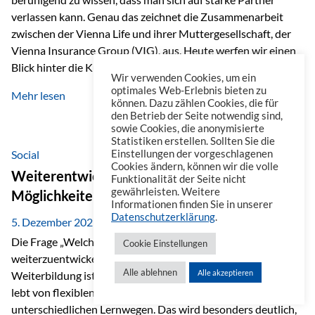
verlassen kann. Genau das zeichnet die Zusammenarbeit
zwischen der Vienna Life und ihrer Muttergesellschaft, der
Vienna Insurance Group (VIG), aus. Heute werfen wir einen
Blick hinter die Kulissen auf eine Unternehmensgruppe mit
Wir verwenden Cookies, um ein
beeindruckender Geschichte, gewachsenem Know-how und
optimales Web-Erlebnis bieten zu
Mehr lesen
einem stabilen Fundament. Ein starkes Netzwerk in ganz
können. Dazu zählen Cookies, die für
den Betrieb der Seite notwendig sind,
Europa Die Vienna Insurance Group ist die führende
sowie Cookies, die anonymisierte
Versicherungsgruppe in Zentral- und Osteuropa. Mit über
Statistiken erstellen. Sollten Sie die
50 Versicherungsgesellschaften in insgesamt 30 Ländern
Social
Einstellungen der vorgeschlagenen
Cookies ändern, können wir die volle
verbindet sie regionale Stärke mit internationaler
Weiterentwicklung im Berufsalltag: Welche
Funktionalität der Seite nicht
Kompetenz.
gewährleisten. Weitere
Möglichkeiten es gibt
Informationen finden Sie in unserer
Datenschutzerklärung
.
5. Dezember 2025
Die Frage „Welche Möglichkeiten gibt es, sich
Cookie Einstellungen
weiterzuentwickeln?“ lässt sich heute vielseitig beantworten.
Alle ablehnen
Alle akzeptieren
Weiterbildung ist längst kein starrer Prozess mehr, sondern
lebt von flexiblen Formaten, individuellen Bedürfnissen und
unterschiedlichen Lernwegen. Das wird besonders deutlich,