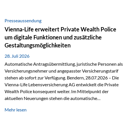
Beratung Digitale Prozesse und künstliche Intelligenz sind
längst Teil des Versicherungsalltags. Sie erleichtern
administrative Aufgaben, beschleunigen Abläufe und
Presseaussendung
schaffen mehr Zeit für das Wesentliche: die persönliche
Vienna-Life erweitert Private Wealth Police
Beratung. Gerade deshalb wird die individuelle Betreuung
um digitale Funktionen und zusätzliche
zum entscheidenden Erfolgsfaktor. Technologie kann
Gestaltungsmöglichkeiten
unterstützen, Vertrauen entsteht jedoch weiterhin im
persönlichen Gespräch. Bei der Vienna-Life reagieren…
28. Juli 2026
Automatische Antragsübermittlung, juristische Personen als
Versicherungsnehmer und angepasster Versicherungstarif
stehen ab sofort zur Verfügung. Bendern, 28.07.2026 – Die
Vienna-Life Lebensversicherung AG entwickelt die Private
Wealth Police konsequent weiter. Im Mittelpunkt der
aktuellen Neuerungen stehen die automatische
Antragsübermittlung, die Möglichkeit, juristische Personen
Mehr lesen
als Versicherungsnehmer einzusetzen, sowie eine
Überarbeitung des zugrundeliegenden Versicherungstarifes.
Durch die automatische Antragsübermittlung wird die