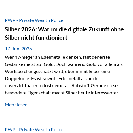
Chancen identifizieren, Risiken bewerten und Portfolios
gezielt steuern. Gerade in einem Umfeld, das von schnellen
Veränderungen geprägt ist, kann diese aktive
PWP - Private Wealth Police
Herangehensweise einen entscheidenden Mehrwert bieten.
Silber 2026: Warum die digitale Zukunft ohne
Was zeichnet aktive Fonds aus? Aktive Fonds verfolgen das
Silber nicht funktioniert
Ziel, nicht nur einen Markt abzubilden, sondern gezielt
Anlageentscheidungen zu treffen. Fondsmanager
17. Juni 2026
analysieren Unternehmen,…
Wenn Anleger an Edelmetalle denken, fällt der erste
Gedanke meist auf Gold. Doch während Gold vor allem als
Wertspeicher geschätzt wird, übernimmt Silber eine
Doppelrolle: Es ist sowohl Edelmetall als auch
unverzichtbarer Industriemetall-Rohstoff. Gerade diese
besondere Eigenschaft macht Silber heute interessanter
denn je. Denn die Welt wird nicht nur digitaler, sondern auch
Mehr lesen
elektrischer – und genau dort spielt Silber eine
entscheidende Rolle. Silber – das Metall der modernen
Wirtschaft Silber verfügt über die höchste elektrische
Leitfähigkeit aller Metalle. Diese Eigenschaft macht es für
PWP - Private Wealth Police