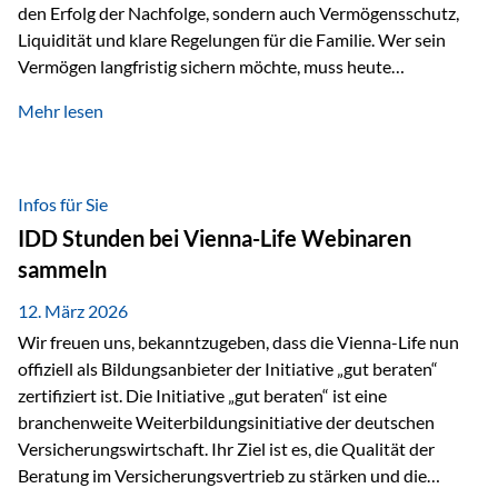
den Erfolg der Nachfolge, sondern auch Vermögensschutz,
Liquidität und klare Regelungen für die Familie. Wer sein
Vermögen langfristig sichern möchte, muss heute
international denken. Und genau hier setzt das Buch
Mehr lesen
„Erfolgsformel Liechtenstein“, herausgegeben und verfasst
von Rolf Klein, an – ein praxisnahes Nachschlagewerk, das
Vermögensnachfolge, Vermögensmanagement und
Vermögensschutz strategisch miteinander verbindet.
Infos für Sie
Warum klassische Nachfolgeplanung oft scheitert Viele
IDD Stunden bei Vienna-Life Webinaren
Vermögen werden erst im Todesfall übertragen. Das kann zu
sammeln
Problemen führen: Hohe Erbschaftsteuern Streitigkeiten
zwischen Erben Liquiditätsprobleme bei Immobilien…
12. März 2026
Wir freuen uns, bekanntzugeben, dass die Vienna-Life nun
offiziell als Bildungsanbieter der Initiative „gut beraten“
zertifiziert ist. Die Initiative „gut beraten“ ist eine
branchenweite Weiterbildungsinitiative der deutschen
Versicherungswirtschaft. Ihr Ziel ist es, die Qualität der
Beratung im Versicherungsvertrieb zu stärken und die