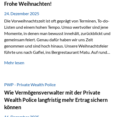
Erlebnissen konnten wir…
Frohe Weihnachten!
24. Dezember 2025
Die Vorweihnachtszeit ist oft geprägt von Terminen, To-do-
Listen und einem hohen Tempo. Umso wertvoller sind jene
Momente, in denen man bewusst innehält, zurückblickt und
gemeinsam feiert. Genau dafür haben wir uns Zeit
genommen und sind hoch hinaus. Unsere Weihnachtsfeier
führte uns nach Gaflei, ins Bergrestaurant Matu. Auf rund
1.500 Metern über dem Rheintal erwartete uns nicht nur ein
Mehr lesen
beeindruckendes Panorama, sondern auch etwas, das im
Alltag oft zu kurz kommt: Ruhe, Klarheit und echter
Weitblick, im wahrsten Sinne des Wortes. Inmitten
verschneiter Landschaft, bei feinem Essen, guter Musik und
PWP - Private Wealth Police
einer entspannten…
Wie Vermögensverwalter mit der Private
Wealth Police langfristig mehr Ertrag sichern
können
16. Dezember 2025