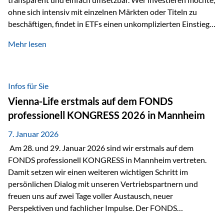
ohne sich intensiv mit einzelnen Märkten oder Titeln zu
beschäftigen, findet in ETFs einen unkomplizierten Einstieg
in den Kapitalmarkt. Aktiv gemanagte Fonds hingegen
Mehr lesen
werden häufig kritisch betrachtet. Sie gelten als teurer,
komplexer und weniger zeitgemäß. Doch greift diese
Einschätzung wirklich zu kurz? Ein differenzierter Blick zeigt:
Beide Ansätze haben ihre Berechtigung und ihre Stärken
Infos für Sie
entfalten sie oft gerade in Kombination. ETFs: Effizient, breit
Vienna-Life erstmals auf dem FONDS
gestreut und klar strukturiert…
professionell KONGRESS 2026 in Mannheim
7. Januar 2026
Am 28. und 29. Januar 2026 sind wir erstmals auf dem
FONDS professionell KONGRESS in Mannheim vertreten.
Damit setzen wir einen weiteren wichtigen Schritt im
persönlichen Dialog mit unseren Vertriebspartnern und
freuen uns auf zwei Tage voller Austausch, neuer
Perspektiven und fachlicher Impulse. Der FONDS
professionell KONGRESS zählt zu den wichtigsten