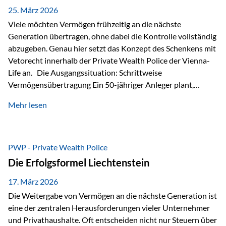
Besonders hervorzuheben ist hierbei Artikel 14 der
25. März 2026
liechtensteinischen Verfassung. Darin…
Viele möchten Vermögen frühzeitig an die nächste
Generation übertragen, ohne dabei die Kontrolle vollständig
abzugeben. Genau hier setzt das Konzept des Schenkens mit
Vetorecht innerhalb der Private Wealth Police der Vienna-
Life an. Die Ausgangssituation: Schrittweise
Vermögensübertragung Ein 50-jähriger Anleger plant,
seinem Kind Vermögen zu übertragen. Dabei soll nicht nur
Mehr lesen
der steuerliche Freibetrag optimal genutzt werden, sondern
auch sichergestellt sein, dass mit dem verschenken Geld
verantwortungsvoll umgegangen wird. Das Ziel:Eine
strukturierte, langfristige Vermögensübertragung, ohne die
PWP - Private Wealth Police
Kontrolle vollständig aus der Hand zu geben. Die Lösung:
Die Erfolgsformel Liechtenstein
Abschmelzung mit Vetorecht Die Umsetzung erfolgt über die
Private Wealth Police…
17. März 2026
Die Weitergabe von Vermögen an die nächste Generation ist
eine der zentralen Herausforderungen vieler Unternehmer
und Privathaushalte. Oft entscheiden nicht nur Steuern über