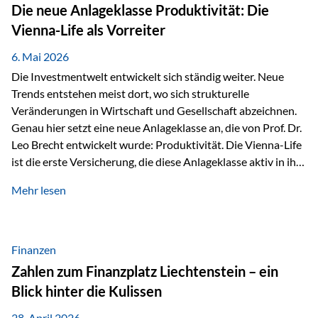
Strecke mit rund 4,8 Kilometern und 680 Höhenmetern
Die neue Anlageklasse Produktivität: Die
stellte die Teilnehmerinnen und Teilnehmer vor eine
Vienna-Life als Vorreiter
sportliche Herausforderung. Doch…
6. Mai 2026
Die Investmentwelt entwickelt sich ständig weiter. Neue
Trends entstehen meist dort, wo sich strukturelle
Veränderungen in Wirtschaft und Gesellschaft abzeichnen.
Genau hier setzt eine neue Anlageklasse an, die von Prof. Dr.
Leo Brecht entwickelt wurde: Produktivität. Die Vienna-Life
ist die erste Versicherung, die diese Anlageklasse aktiv in ihre
Lösung integriert und positioniert sich damit bewusst als
Mehr lesen
Vorreiter. Warum auf das Thema Produktivität setzen? Die
globalen Herausforderungen der Zeit, wie Inflation,
demografischer Wandel oder sinkendes
Wirtschaftswachstum, verändern die Spielregeln für
Finanzen
Investoren. Produktivität adressiert genau diese
Zahlen zum Finanzplatz Liechtenstein – ein
Herausforderungen, da wirtschaftliches Wachstum
Blick hinter die Kulissen
langfristig durch Produktivitätssteigerung entsteht, also
durch die Fähigkeit von Unternehmen, mehr…
28. April 2026