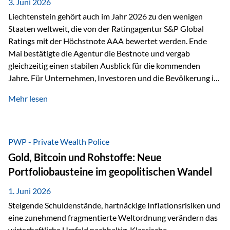
unseres Weges und unseres Anspruchs,…
3. Juni 2026
Liechtenstein gehört auch im Jahr 2026 zu den wenigen
Staaten weltweit, die von der Ratingagentur S&P Global
Ratings mit der Höchstnote AAA bewertet werden. Ende
Mai bestätigte die Agentur die Bestnote und vergab
gleichzeitig einen stabilen Ausblick für die kommenden
Jahre. Für Unternehmen, Investoren und die Bevölkerung ist
diese Einstufung ein wichtiges Signal. Sie unterstreicht die
Mehr lesen
finanzielle Stabilität des Landes sowie das Vertrauen
internationaler Märkte in den Wirtschafts- und
Finanzstandort Liechtenstein. Starker Wirtschaftsstandort
trotz Herausforderungen Die weltwirtschaftlichen
PWP - Private Wealth Police
Rahmenbedingungen bleiben anspruchsvoll. Geopolitische
Gold, Bitcoin und Rohstoffe: Neue
Unsicherheiten, eine verhaltene Investitionstätigkeit und
Portfoliobausteine im geopolitischen Wandel
eine schwächere Nachfrage in wichtigen Exportmärkten
beeinflussen auch die liechtensteinische Wirtschaft.
1. Juni 2026
Dennoch sieht…
Steigende Schuldenstände, hartnäckige Inflationsrisiken und
eine zunehmend fragmentierte Weltordnung verändern das
wirtschaftliche Umfeld nachhaltig. Klassische