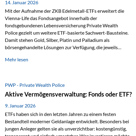
breit ab, ohne die…
14. Januar 2026
Mit der Aufnahme der ZKB Edelmetall-ETFs erweitert die
Vienna-Life das Fondsangebot innerhalb der
fondsgebundenen Lebensversicherung Private Wealth
Police gezielt um weitere ETF-basierte Sachwert-Bausteine.
Damit stehen Gold, Silber, Platin und Palladium als
börsengehandelte Lösungen zur Verfügung, die jeweils
physisch hinterlegte Edelmetalle abbilden. Der Fokus liegt
Mehr lesen
dabei nicht auf einzelnen Marktmeinungen, sondern auf
einer systematischen Portfoliologik: ETFs dienen als
transparente, effiziente Bausteine für Risikostreuung,
Inflationsrobustheit und Stabilisierung – eingebettet in eine
PWP - Private Wealth Police
liechtensteinische Versicherungsstruktur. Die
Aktive Vermögensverwaltung: Fonds oder ETF?
Sicherheitsarchitektur: Liechtenstein als Strukturprinzip Die
Private Wealth Police positioniert sich mit einer dreistufigen
9. Januar 2026
Sicherheitsarchitektur, die auf mehreren Ebenen ansetzt:
ETFs haben sich in den letzten Jahren zu einem festen
Stufe 1: Versicherer-Ebene • Versicherung mit…
Bestandteil moderner Geldanlage entwickelt. Besonders bei
jungen Anleger gelten sie als unverzichtbar: kostengünstig,
transparent und einfach umsetzbar. Wer investieren möchte,