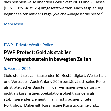
dies beispielsweise über den GoldInvest Plus Fund – Klasse I
(ISIN LI0395418325) umgesetzt werden. Nachlassplanung
beginnt selten mit der Frage „Welche Anlage ist die beste?“.
In der Praxis geht es zuerst um ganz andere Themen:Wer soll
Mehr lesen
was bekommen – wann – und in welcher Struktur?Und vor
allem: Wie lassen sich Streit, Liquiditätsengpässe oder
Notverkäufe vermeiden, wenn ein Todesfall eintritt? Gerade
bei größeren Vermögen ist das entscheidend.
PWP - Private Wealth Police
PWP Protect: Gold als stabiler
Vermögensbaustein in bewegten Zeiten
5. Februar 2026
Gold steht seit Jahrtausenden für Beständigkeit, Werterhalt
und Vertrauen. Auch Anfang 2026 bestätigt sich seine Rolle
als strategischer Baustein in der Vermögensverwaltung –
nicht als kurzfristiges Spekulationsobjekt, sondern als
stabilisierendes Element in langfristig ausgerichteten
Portfolios. Dabei gilt: Kurzfristige Kursrückgänge und
Schwankungen sind jederzeit möglich – insbesondere nach