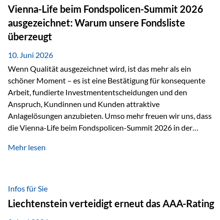
zahlreiche Zukunftstechnologien praktisch unverzichtbar.
Vienna-Life beim Fondspolicen-Summit 2026
Silber findet sich unter anderem in: Solarmodulen
ausgezeichnet: Warum unsere Fondsliste
Elektrofahrzeugen Halbleitern Smartphones und Tablets…
überzeugt
10. Juni 2026
Wenn Qualität ausgezeichnet wird, ist das mehr als ein
schöner Moment – es ist eine Bestätigung für konsequente
Arbeit, fundierte Investmententscheidungen und den
Anspruch, Kundinnen und Kunden attraktive
Anlagelösungen anzubieten. Umso mehr freuen wir uns, dass
die Vienna-Life beim Fondspolicen-Summit 2026 in der
Kategorie ETF/Passiv ausgezeichnet wurde. Grundlage
Mehr lesen
dieser Ehrung ist der renommierte Fondspolicenreport der
SAM – Smart Asset Management Service GmbH, bei dem
mehr als 20 Fondspolicen-Anbieter aus Investmentsicht
analysiert und verglichen wurden. Das Ergebnis: Die ETF-
Infos für Sie
Auswahl der Vienna-Life zählt zu den drei besten Angeboten
Liechtenstein verteidigt erneut das AAA-Rating
am Markt. Für uns ist diese Auszeichnung eine Bestätigung