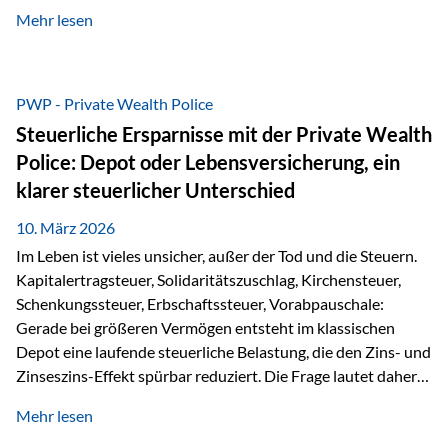
kontinuierliche Weiterbildung von vertrieblich tätigen
Mehr lesen
Personen transparent zu dokumentieren. Seit der
Umsetzung der EU-Versicherungsvertriebsrichtlinie besteht
eine gesetzliche Weiterbildungspflicht von mindestens 15
Stunden pro Jahr für vertrieblich tätige Personen in der
PWP - Private Wealth Police
Versicherungsbranche. Über die Weiterbildungsdatenbank
Steuerliche Ersparnisse mit der Private Wealth
von „gut beraten“ können absolvierte Bildungsmaßnahmen
Police: Depot oder Lebensversicherung, ein
zentral erfasst und dokumentiert werden. „gut beraten“
klarer steuerlicher Unterschied
zertifiziert Als zertifizierter Bildungsanbieter können unsere
Webinare nun für die…
10. März 2026
Im Leben ist vieles unsicher, außer der Tod und die Steuern.
Kapitalertragsteuer, Solidaritätszuschlag, Kirchensteuer,
Schenkungssteuer, Erbschaftssteuer, Vorabpauschale:
Gerade bei größeren Vermögen entsteht im klassischen
Depot eine laufende steuerliche Belastung, die den Zins- und
Zinseszins-Effekt spürbar reduziert. Die Frage lautet daher:
Wie kann Vermögen strukturiert werden, damit Steuern
Mehr lesen
nicht laufend Kapital entziehen – sondern möglichst lange im
System arbeiten? Hier setzt die Private Wealth Police an.