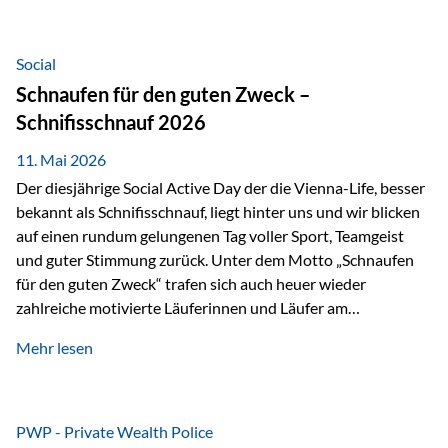
tatsächliche wirtschaftliche Entwicklung von Unternehmen
über viele Jahre hinweg. Als Teil der Produktauswahl
innerhalb der Private Wealth Police der Vienna-Life steht
Social
der Oculus Value Capital Fund für einen langfristig
Schnaufen für den guten Zweck –
orientierten Value-Investing-Ansatz mit Fokus auf
Schnifisschnauf 2026
fundamentale Unternehmensanalyse und nachhaltige
Wertentwicklung. Der Investmentansatz: Value Investing
11. Mai 2026
mit Weitblick Im Zentrum steht ein…
Der diesjährige Social Active Day der die Vienna-Life, besser
bekannt als Schnifisschnauf, liegt hinter uns und wir blicken
auf einen rundum gelungenen Tag voller Sport, Teamgeist
und guter Stimmung zurück. Unter dem Motto „Schnaufen
für den guten Zweck“ trafen sich auch heuer wieder
zahlreiche motivierte Läuferinnen und Läufer am
Dünserberg in Schnifis, um gemeinsam sportliche
Mehr lesen
Höchstleistungen für einen guten Zweck zu erbringen. Mit
grosser Freude dürfen wir verkünden, dass dabei
beeindruckende 14.000 Euro zugunsten des Schulheims
Mäder gesammelt werden konnten. Die anspruchsvolle
PWP - Private Wealth Police