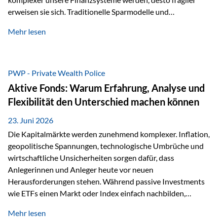
erweisen sie sich. Traditionelle Sparmodelle und
papierbasierte Anlagen, die über Jahrzehnte als
Mehr lesen
unumstößlich galten, versagen angesichts der expansiven
Geldpolitik der Zentralbanken. In diesem Umfeld stellt die
Rückbesinnung auf ein Jahrtausende altes Edelmetall keine
Nostalgie dar, sondern ist die modernste und strategisch
PWP - Private Wealth Police
klügste Antwort auf globale Instabilität. Physische Werte
Aktive Fonds: Warum Erfahrung, Analyse und
und der richtige Rechtsstandort sind heute keine bloße
Flexibilität den Unterschied machen können
Option mehr, sondern eine strategische Notwendigkeit. 1.
Der massive Aufwand hinter einem winzigen…
23. Juni 2026
Die Kapitalmärkte werden zunehmend komplexer. Inflation,
geopolitische Spannungen, technologische Umbrüche und
wirtschaftliche Unsicherheiten sorgen dafür, dass
Anlegerinnen und Anleger heute vor neuen
Herausforderungen stehen. Während passive Investments
wie ETFs einen Markt oder Index einfach nachbilden,
verfolgen aktiv gemanagte Fonds einen anderen Ansatz: Sie
Mehr lesen
setzen auf die Expertise erfahrener Fondsmanager, die