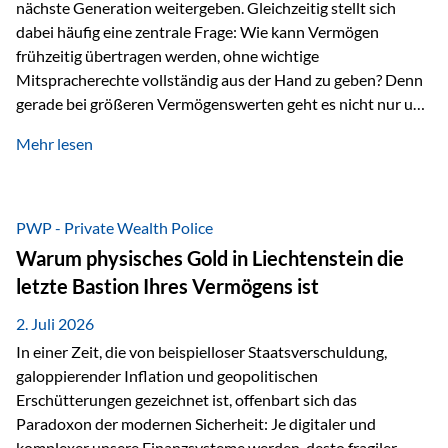
nächste Generation weitergeben. Gleichzeitig stellt sich
dabei häufig eine zentrale Frage: Wie kann Vermögen
frühzeitig übertragen werden, ohne wichtige
Mitspracherechte vollständig aus der Hand zu geben? Denn
gerade bei größeren Vermögenswerten geht es nicht nur um
die Frage der Übertragung. Es geht auch darum,
Mehr lesen
sicherzustellen, dass das Vermögen langfristig erhalten
bleibt und entsprechend der ursprünglichen Planung
verwendet wird. Ein Beispiel aus der Praxis Stellen Sie sich
folgende Situation vor: Ein Vater schenkt seiner Tochter
PWP - Private Wealth Police
einen Teil seines Vermögens. Einige Jahre später möchte die
Warum physisches Gold in Liechtenstein die
Tochter das Geld kurzfristig verwenden, um…
letzte Bastion Ihres Vermögens ist
2. Juli 2026
In einer Zeit, die von beispielloser Staatsverschuldung,
galoppierender Inflation und geopolitischen
Erschütterungen gezeichnet ist, offenbart sich das
Paradoxon der modernen Sicherheit: Je digitaler und
komplexer unsere Finanzsysteme werden, desto fragiler