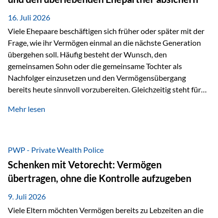
Kindern, sondern langfristig auch den Enkeln zukommen zu…
16. Juli 2026
Viele Ehepaare beschäftigen sich früher oder später mit der
Frage, wie ihr Vermögen einmal an die nächste Generation
übergehen soll. Häufig besteht der Wunsch, den
gemeinsamen Sohn oder die gemeinsame Tochter als
Nachfolger einzusetzen und den Vermögensübergang
bereits heute sinnvoll vorzubereiten. Gleichzeitig steht für
viele Ehepaare ein weiterer Aspekt im Mittelpunkt: Was
Mehr lesen
passiert, wenn einer der beiden verstirbt? Der überlebende
Ehepartner soll auch dann weiterhin finanziell unabhängig
bleiben und uneingeschränkt über das gemeinsame
Vermögen verfügen können. Genau für diese
PWP - Private Wealth Police
Ausgangssituation bietet die Private Wealth Police der
Schenken mit Vetorecht: Vermögen
Vienna-Life eine durchdachte Gestaltungsmöglichkeit. Die
übertragen, ohne die Kontrolle aufzugeben
Ausgangssituation Stellen Sie sich folgendes Beispiel vor:
Ein…
9. Juli 2026
Viele Eltern möchten Vermögen bereits zu Lebzeiten an die