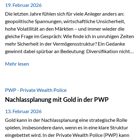
19. Februar 2026
Die letzten Jahre fühlen sich für viele Anleger anders an:
geopolitische Spannungen, wirtschaftliche Unsicherheit,
hohe Volatilität an den Märkten – und immer wieder die
gleiche Frage im Gespräch: Wie finde ich in unruhigen Zeiten
mehr Sicherheit in der Vermögensstruktur? Ein Gedanke
gewinnt dabei spürbar an Bedeutung: Diversifikation nicht
nur über Anlageklassen, sondern auch über Jurisdiktionen.
Mehr lesen
Wer Vermögen ausschließlich in einem Rechtsraum
organisiert, ist auch von dessen Rahmenbedingungen
besonders abhängig. Genau hier kann das Fürstentum
Liechtenstein eine Rolle spielen: außerhalb der EU, ohne
PWP - Private Wealth Police
Euro, mit einem eigenständigen Rechts- und Finanzplatz.
Nachlassplanung mit Gold in der PWP
Und genau an dieser Stelle setzt der 3-Zellenschutz an –…
13. Februar 2026
Gold kann in der Nachlassplanung eine strategische Rolle
spielen, insbesondere dann, wenn es in eine klare Struktur
eingebettet wird. In der Private Wealth Police (PWP) kann