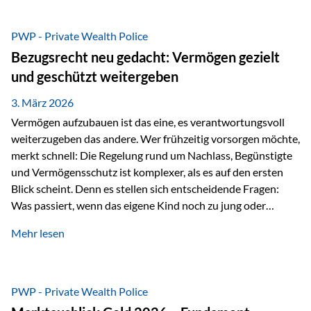
Das Problem: Laufende Besteuerung im Depot Im
Privatdepot fallen an: Abgeltungssteuer Fondsbesteuerung
PWP - Private Wealth Police
(Vorabpauschale, Teilfreistellung) Kein steuerlicher Abzug
Bezugsrecht neu gedacht: Vermögen gezielt
der Vermögensverwaltungs-Gebühren /
und geschützt weitergeben
Depotbankgebühren Jährliches Steuerreporting erforderlich
Zinsen, Dividenden und Kursgewinne werden laufend
3. März 2026
besteuert.
Vermögen aufzubauen ist das eine, es verantwortungsvoll
weiterzugeben das andere. Wer frühzeitig vorsorgen möchte,
merkt schnell: Die Regelung rund um Nachlass, Begünstigte
und Vermögensschutz ist komplexer, als es auf den ersten
Blick scheint. Denn es stellen sich entscheidende Fragen:
Was passiert, wenn das eigene Kind noch zu jung oder
unerfahren ist, um eine größere Summe sinnvoll zu
Mehr lesen
verwalten? Wie kann verhindert werden, dass Ex-Partner,
Gläubiger oder andere Dritte Zugriff auf das Vermögen
erhalten? Und wie lässt sich Vermögen klar und
unbürokratisch übertragen, ohne ausschließlich auf ein
PWP - Private Wealth Police
Testament angewiesen zu sein? Wenn klassische Lösungen