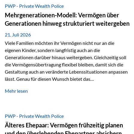
Abwicklung für Vertriebspartner deutlich effizienter
PWP - Private Wealth Police
gestaltet. Anträge werden direkt elektronisch übermittelt,
Mehrgenerationen-Modell: Vermögen über
Medienbrüche reduziert und die weitere Bearbeitung
Generationen hinweg strukturiert weitergeben
beschleunigt. Ab sofort können auch juristische Personen,
wie Kapitalgesellschaften oder Stiftungen, als
21. Juli 2026
Versicherungsnehmer eingesetzt werden. Damit erweitert
Viele Familien möchten ihr Vermögen nicht nur an die
die Vienna-Life die Einsatzmöglichkeiten der Private Wealth
eigenen Kinder, sondern langfristig auch an die
Police insbesondere für…
Generationen darüber hinaus weitergeben. Gleichzeitig soll
die Vermögensübertragung flexibel bleiben, damit sich die
Gestaltung auch an veränderte Lebenssituationen anpassen
lässt. Genau für diesen Wunsch bietet das
Mehrgenerationen-Modell der Private Wealth Police der
Mehr lesen
Vienna-Life eine interessante Lösung. Es ermöglicht,
Vermögen bereits heute generationenübergreifend zu
strukturieren und dennoch flexibel zu bleiben. Die
Ausgangssituation Stellen Sie sich folgende Familie vor: Die
PWP - Private Wealth Police
Großeltern haben über viele Jahre Vermögen aufgebaut. Ihr
Älteres Ehepaar: Vermögen frühzeitig planen
Wunsch ist es, dieses Vermögen nicht nur den eigenen
und den überlebenden Ehepartner absichern