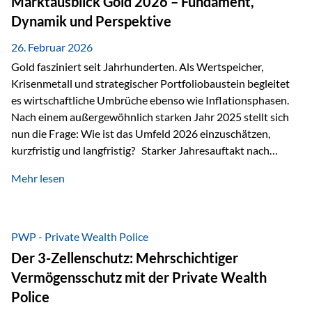
Marktausblick Gold 2026 – Fundament,
nicht ausreichen Traditionelle Nachlassregelungen stoßen
Dynamik und Perspektive
oft…
26. Februar 2026
Gold fasziniert seit Jahrhunderten. Als Wertspeicher,
Krisenmetall und strategischer Portfoliobaustein begleitet
es wirtschaftliche Umbrüche ebenso wie Inflationsphasen.
Nach einem außergewöhnlich starken Jahr 2025 stellt sich
nun die Frage: Wie ist das Umfeld 2026 einzuschätzen,
kurzfristig und langfristig? Starker Jahresauftakt nach
außergewöhnlichem Vorjahr Gold ist mit deutlicher
Mehr lesen
Dynamik in das Jahr 2026 gestartet. Zwischen dem
01.01.2026 und dem 31.01.2026 das Edelmetall: +12,8 % in
USD +11,7 % in EUR Durchschnitt über alle betrachteten
Währungen: +11,5 % Bereits 2025 war ein außergewöhnlich
PWP - Private Wealth Police
starkes Jahr: +64,4 % in USD Durchschnitt über alle
Der 3-Zellenschutz: Mehrschichtiger
Währungen: +56,6 % Langfristig zeigt sich ebenfalls ein
Vermögensschutz mit der Private Wealth
solides…
Police