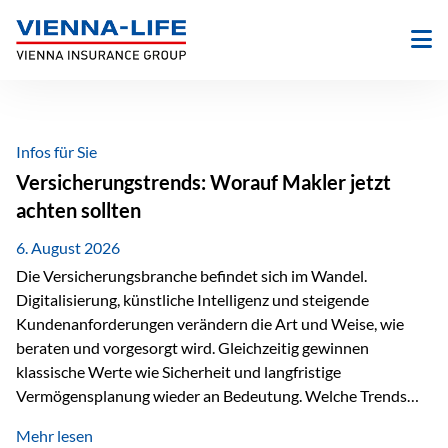
Zum
Inhalt
springen
Infos für Sie
Versicherungstrends: Worauf Makler jetzt
achten sollten
6. August 2026
Die Versicherungsbranche befindet sich im Wandel.
Digitalisierung, künstliche Intelligenz und steigende
Kundenanforderungen verändern die Art und Weise, wie
beraten und vorgesorgt wird. Gleichzeitig gewinnen
klassische Werte wie Sicherheit und langfristige
Vermögensplanung wieder an Bedeutung. Welche Trends
sollten Versicherungsmakler deshalb aktuell besonders im
Mehr lesen
Blick behalten? Digitalisierung und KI verändern die