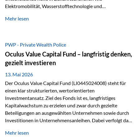
Elektromobilität, Wasserstofftechnologie und
Digitalisierung. Dadurch verbinden sie zwei wichtige
Mehr lesen
Faktoren für Investoren – begrenztes Angebot und
steigende industrielle Nachfrage. Edelmetalle als
Investment mit Zukunftspotenzial Während Gold oft als
klassischer „Sicherheitsanker“ gilt, bieten Silber, Platin und
PWP - Private Wealth Police
Palladium zusätzlich die Chance, von technologischen
Oculus Value Capital Fund – langfristig denken,
Entwicklungen zu profitieren. Die Nachfrage entsteht nicht
gezielt investieren
nur durch Anleger, sondern vor allem durch die Industrie.
Gerade in…
13. Mai 2026
Der Oculus Value Capital Fund (LI0445024008) steht für
einen klar strukturierten, wertorientierten
Investmentansatz. Ziel des Fonds ist es, langfristiges
Kapitalwachstum zu erzielen und zwar durch gezielte
Beteiligungen an ausgewählten Unternehmen sowie durch
Investitionen in Unternehmensanleihen. Dabei verfolgt das
Fondsmanagement eine klare Philosophie: Nicht kurzfristige
Mehr lesen
Marktbewegungen stehen im Fokus, sondern die