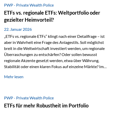
gerade dann, wenn Märkte nervös werden,…
PWP - Private Wealth Police
ETFs vs. regionale ETFs: Weltportfolio oder
gezielter Heimvorteil?
22. Januar 2026
„ETFs vs. regionale ETFs“ klingt nach einer Detailfrage – ist
aber in Wahrheit eine Frage des Anlagestils. Soll möglichst
breit in die Weltwirtschaft investiert werden, um regionale
Überraschungen zu entschärfen? Oder sollen bewusst
regionale Akzente gesetzt werden, etwa über Währung,
Stabilität oder einen klaren Fokus auf einzelne Märkte? Im
Rahmen der fondsgebundenen Lebensversicherung Private
Mehr lesen
Wealth Police der Vienna-Life lassen sich beide Ansätze
kombinieren. Der „Schutz“ im Portfolio entsteht dabei nicht
als Garantie, sondern als Zusammenspiel aus
Risikostreuung, Inflationsrobustheit und Stabilisierung. 1)
PWP - Private Wealth Police
Die Philosophiefrage: breit oder bewusst? Global investieren
ETFs für mehr Robustheit im Portfolio
bedeutet: Das Portfolio bildet die Weltmärkte möglichst