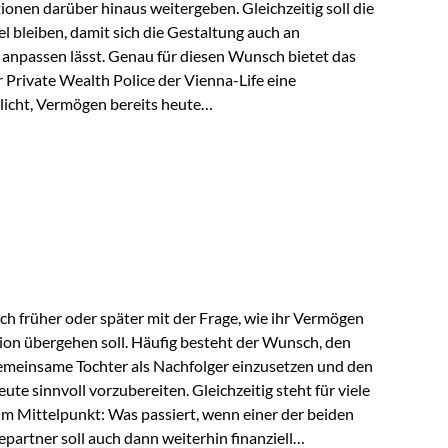
tionen darüber hinaus weitergeben. Gleichzeitig soll die
 bleiben, damit sich die Gestaltung auch an
anpassen lässt. Genau für diesen Wunsch bietet das
Private Wealth Police der Vienna-Life eine
licht, Vermögen bereits heute
trukturieren und dennoch flexibel zu bleiben. Die
sich folgende Familie vor: Die Großeltern haben über
t. Ihr Wunsch ist es, dieses Vermögen nicht nur den
gfristig auch den Enkeln zukommen zu…
ch früher oder später mit der Frage, wie ihr Vermögen
ion übergehen soll. Häufig besteht der Wunsch, den
meinsame Tochter als Nachfolger einzusetzen und den
e sinnvoll vorzubereiten. Gleichzeitig steht für viele
im Mittelpunkt: Was passiert, wenn einer der beiden
partner soll auch dann weiterhin finanziell