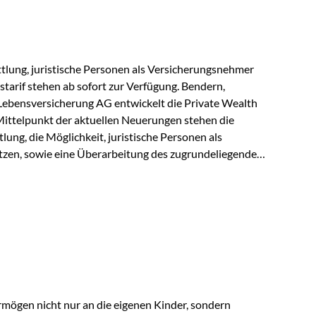
r Vienna-Life reagieren…
lung, juristische Personen als Versicherungsnehmer
tarif stehen ab sofort zur Verfügung. Bendern,
Lebensversicherung AG entwickelt die Private Wealth
Mittelpunkt der aktuellen Neuerungen stehen die
ung, die Möglichkeit, juristische Personen als
zen, sowie eine Überarbeitung des zugrundeliegenden
ie automatische Antragsübermittlung wird die
r deutlich effizienter gestaltet. Anträge werden direkt
ienbrüche reduziert und die weitere Bearbeitung
 auch juristische Personen, wie Kapitalgesellschaften
rungsnehmer eingesetzt werden. Damit erweitert die
hkeiten der Private Wealth Police insbesondere für…
rmögen nicht nur an die eigenen Kinder, sondern