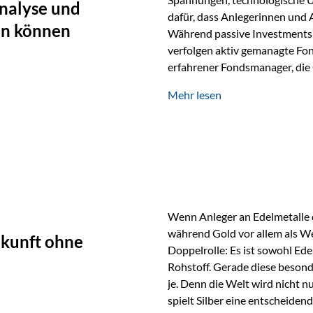
nalyse und
dafür, dass Anlegerinnen und
en können
Während passive Investments 
verfolgen aktiv gemanagte Fon
erfahrener Fondsmanager, die 
Portfolios gezielt steuern. G
Mehr lesen
geprägt ist, kann diese akti
bieten. Was zeichnet aktive Fo
einen Markt abzubilden, sonde
Fondsmanager analysieren U
Wenn Anleger an Edelmetalle d
während Gold vor allem als We
ukunft ohne
Doppelrolle: Es ist sowohl Ede
Rohstoff. Gerade diese besond
je. Denn die Welt wird nicht n
spielt Silber eine entscheiden