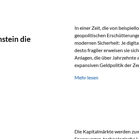
In einer Zeit, die von beispie
geopolitischen Erschütterunge
stein die
modernen Sicherheit: Je digit
desto fragiler erweisen sie sic
Anlagen, die über Jahrzehnte 
expansiven Geldpolitik der Zen
Rückbesinnung auf ein Jahrtaus
Mehr lesen
die modernste und strategisch 
Werte und der richtige Rechts
eine strategische Notwendigk
Die Kapitalmärkte werden zun
Spannungen, technologische U