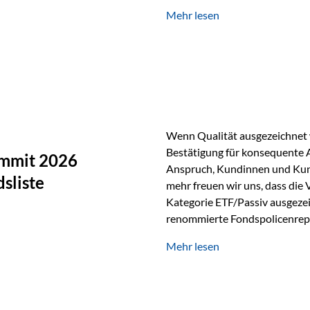
Silber verfügt über die höchste
Mehr lesen
Eigenschaft macht es für zahl
Silber findet sich unter ande
Smartphones und Tablets…
Wenn Qualität ausgezeichnet w
Bestätigung für konsequente 
ummit 2026
Anspruch, Kundinnen und Kun
sliste
mehr freuen wir uns, dass die
Kategorie ETF/Passiv ausgezei
renommierte Fondspolicenrep
GmbH, bei dem mehr als 20 Fo
Mehr lesen
und verglichen wurden. Das Er
drei besten Angeboten am Mark
unseres Weges und unseres A