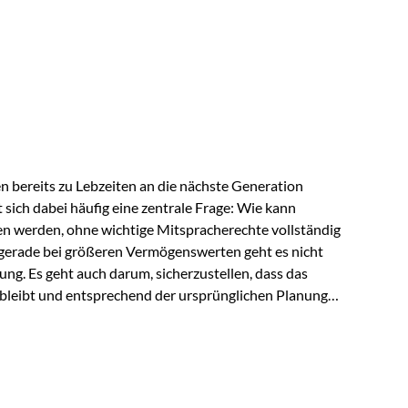
ngeschränkt über das gemeinsame Vermögen verfügen
ngssituation bietet die Private Wealth Police der
 Gestaltungsmöglichkeit. Die Ausgangssituation
piel vor: Ein…
 bereits zu Lebzeiten an die nächste Generation
t sich dabei häufig eine zentrale Frage: Wie kann
en werden, ohne wichtige Mitspracherechte vollständig
gerade bei größeren Vermögenswerten geht es nicht
ng. Es geht auch darum, sicherzustellen, dass das
 bleibt und entsprechend der ursprünglichen Planung
s der Praxis Stellen Sie sich folgende Situation vor:
er einen Teil seines Vermögens. Einige Jahre später
urzfristig verwenden, um…