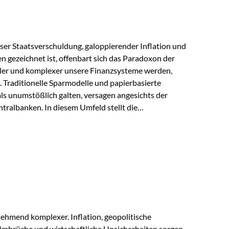
lloser Staatsverschuldung, galoppierender Inflation und
n gezeichnet ist, offenbart sich das Paradoxon der
aler und komplexer unsere Finanzsysteme werden,
h. Traditionelle Sparmodelle und papierbasierte
als unumstößlich galten, versagen angesichts der
tralbanken. In diesem Umfeld stellt die
ende altes Edelmetall keine Nostalgie dar, sondern ist
klügste Antwort auf globale Instabilität. Physische
standort sind heute keine bloße Option mehr, sondern
eit. 1. Der massive Aufwand hinter einem winzigen…
ehmend komplexer. Inflation, geopolitische
mbrüche und wirtschaftliche Unsicherheiten sorgen