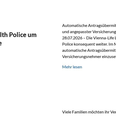
persönlichen Gespräch. Bei de
Automatische Antragsübermitt
und angepasster Versicherungs
lth Police um
28.07.2026 – Die Vienna-Life 
e
Police konsequent weiter. Im 
automatische Antragsübermittl
Versicherungsnehmer einzuset
Versicherungstarifes. Durch d
Mehr lesen
Abwicklung für Vertriebspartne
elektronisch übermittelt, Med
beschleunigt. Ab sofort können
oder Stiftungen, als Versiche
Vienna-Life die Einsatzmöglic
Viele Familien möchten ihr Ve