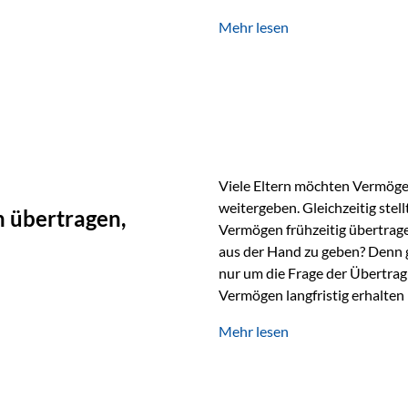
unabhängig bleiben und unei
Mehr lesen
können. Genau für diese Ausga
Vienna-Life eine durchdachte
Stellen Sie sich folgendes Beis
Viele Eltern möchten Vermögen
weitergeben. Gleichzeitig stell
 übertragen,
Vermögen frühzeitig übertrag
aus der Hand zu geben? Denn 
nur um die Frage der Übertragu
Vermögen langfristig erhalten
verwendet wird. Ein Beispiel au
Mehr lesen
Ein Vater schenkt seiner Tocht
möchte die Tochter das Geld k