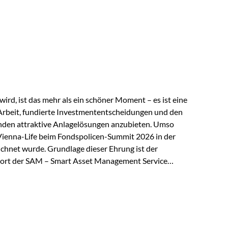
 elektrische Leitfähigkeit aller Metalle. Diese
reiche Zukunftstechnologien praktisch unverzichtbar.
rem in: Solarmodulen Elektrofahrzeugen Halbleitern
ird, ist das mehr als ein schöner Moment – es ist eine
Arbeit, fundierte Investmententscheidungen und den
den attraktive Anlagelösungen anzubieten. Umso
 Vienna-Life beim Fondspolicen-Summit 2026 in der
chnet wurde. Grundlage dieser Ehrung ist der
ort der SAM – Smart Asset Management Service
ndspolicen-Anbieter aus Investmentsicht analysiert
gebnis: Die ETF-Auswahl der Vienna-Life zählt zu den
t. Für uns ist diese Auszeichnung eine Bestätigung
nspruchs,…