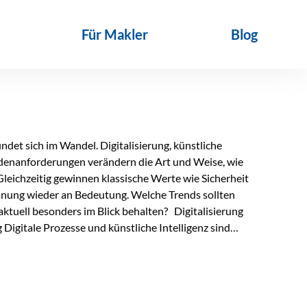
Für Makler
Blog
det sich im Wandel. Digitalisierung, künstliche
ndenanforderungen verändern die Art und Weise, wie
Gleichzeitig gewinnen klassische Werte wie Sicherheit
anung wieder an Bedeutung. Welche Trends sollten
ktuell besonders im Blick behalten? Digitalisierung
Digitale Prozesse und künstliche Intelligenz sind
ltags. Sie erleichtern administrative Aufgaben,
affen mehr Zeit für das Wesentliche: die persönliche
d die individuelle Betreuung zum entscheidenden
nn unterstützen, Vertrauen entsteht jedoch weiterhin im