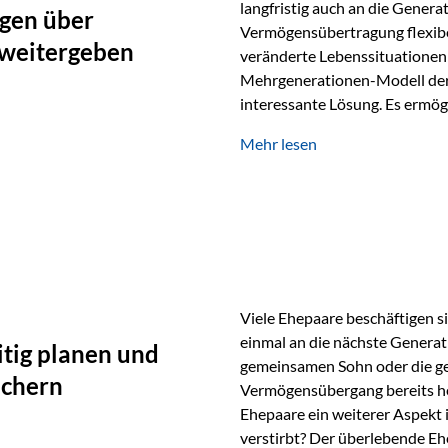
langfristig auch an die Genera
gen über
Vermögensübertragung flexibel
 weitergeben
veränderte Lebenssituationen 
Mehrgenerationen-Modell der 
interessante Lösung. Es ermög
generationenübergreifend zu s
Mehr lesen
Ausgangssituation Stellen Sie 
viele Jahre Vermögen aufgebau
eigenen Kindern, sondern lan
Viele Ehepaare beschäftigen si
einmal an die nächste Generat
tig planen und
gemeinsamen Sohn oder die ge
ichern
Vermögensübergang bereits heut
Ehepaare ein weiterer Aspekt 
verstirbt? Der überlebende Ehe