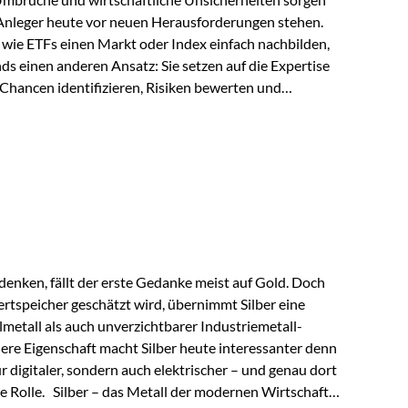
 Anleger heute vor neuen Herausforderungen stehen.
wie ETFs einen Markt oder Index einfach nachbilden,
ds einen anderen Ansatz: Sie setzen auf die Expertise
Chancen identifizieren, Risiken bewerten und
erade in einem Umfeld, das von schnellen Veränderungen
ve Herangehensweise einen entscheidenden Mehrwert
nds aus? Aktive Fonds verfolgen das Ziel, nicht nur
rn gezielt Anlageentscheidungen zu treffen.
nternehmen,…
enken, fällt der erste Gedanke meist auf Gold. Doch
rtspeicher geschätzt wird, übernimmt Silber eine
lmetall als auch unverzichtbarer Industriemetall-
ere Eigenschaft macht Silber heute interessanter denn
ur digitaler, sondern auch elektrischer – und genau dort
de Rolle. Silber – das Metall der modernen Wirtschaft