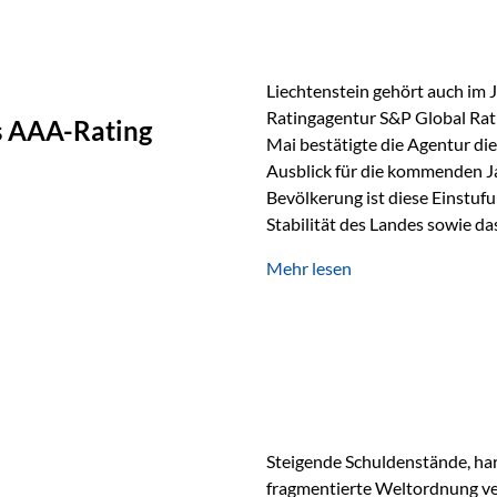
Liechtenstein gehört auch im 
Ratingagentur S&P Global Rat
as AAA-Rating
Mai bestätigte die Agentur die
Ausblick für die kommenden J
Bevölkerung ist diese Einstufun
Stabilität des Landes sowie da
und Finanzstandort Liechtenst
Mehr lesen
Herausforderungen Die weltw
anspruchsvoll. Geopolitische U
und eine schwächere Nachfrag
liechtensteinische Wirtschaft
Steigende Schuldenstände, har
fragmentierte Weltordnung ver