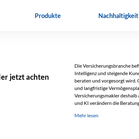
Produkte
Nachhaltigkeit
Die Versicherungsbranche befin
Intelligenz und steigende Ku
r jetzt achten
beraten und vorgesorgt wird. 
und langfristige Vermögenspl
Versicherungsmakler deshalb a
und KI verändern die Beratung 
längst Teil des Versicherungsal
Mehr lesen
beschleunigen Abläufe und sch
Beratung. Gerade deshalb wir
Erfolgsfaktor. Technologie ka