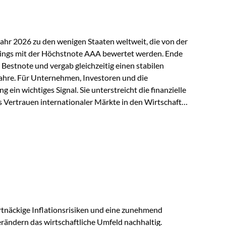
Jahr 2026 zu den wenigen Staaten weltweit, die von der
ings mit der Höchstnote AAA bewertet werden. Ende
 Bestnote und vergab gleichzeitig einen stabilen
ahre. Für Unternehmen, Investoren und die
g ein wichtiges Signal. Sie unterstreicht die finanzielle
s Vertrauen internationaler Märkte in den Wirtschafts-
ein. Starker Wirtschaftsstandort trotz
irtschaftlichen Rahmenbedingungen bleiben
nsicherheiten, eine verhaltene Investitionstätigkeit
e in wichtigen Exportmärkten beeinflussen auch die
. Dennoch sieht…
tnäckige Inflationsrisiken und eine zunehmend
ändern das wirtschaftliche Umfeld nachhaltig.