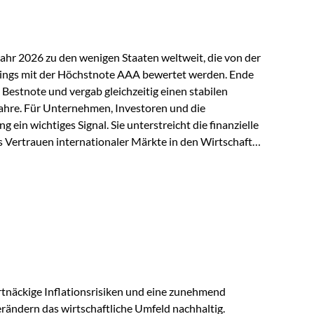
Jahr 2026 zu den wenigen Staaten weltweit, die von der
ings mit der Höchstnote AAA bewertet werden. Ende
 Bestnote und vergab gleichzeitig einen stabilen
ahre. Für Unternehmen, Investoren und die
g ein wichtiges Signal. Sie unterstreicht die finanzielle
s Vertrauen internationaler Märkte in den Wirtschafts-
ein. Starker Wirtschaftsstandort trotz
irtschaftlichen Rahmenbedingungen bleiben
nsicherheiten, eine verhaltene Investitionstätigkeit
e in wichtigen Exportmärkten beeinflussen auch die
. Dennoch sieht…
tnäckige Inflationsrisiken und eine zunehmend
ändern das wirtschaftliche Umfeld nachhaltig.