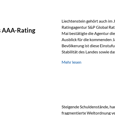
Liechtenstein gehört auch im 
Ratingagentur S&P Global Rat
as AAA-Rating
Mai bestätigte die Agentur die
Ausblick für die kommenden J
Bevölkerung ist diese Einstufun
Stabilität des Landes sowie da
und Finanzstandort Liechtenst
Mehr lesen
Herausforderungen Die weltw
anspruchsvoll. Geopolitische U
und eine schwächere Nachfrag
liechtensteinische Wirtschaft
Steigende Schuldenstände, har
fragmentierte Weltordnung ver