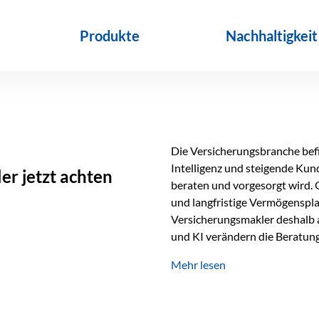
Produkte
Nachhaltigkeit
Die Versicherungsbranche befin
Intelligenz und steigende Ku
r jetzt achten
beraten und vorgesorgt wird. 
und langfristige Vermögenspl
Versicherungsmakler deshalb a
und KI verändern die Beratung 
längst Teil des Versicherungsal
Mehr lesen
beschleunigen Abläufe und sch
Beratung. Gerade deshalb wir
Erfolgsfaktor. Technologie ka