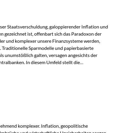
lloser Staatsverschuldung, galoppierender Inflation und
n gezeichnet ist, offenbart sich das Paradoxon der
aler und komplexer unsere Finanzsysteme werden,
h. Traditionelle Sparmodelle und papierbasierte
als unumstößlich galten, versagen angesichts der
tralbanken. In diesem Umfeld stellt die
ende altes Edelmetall keine Nostalgie dar, sondern ist
klügste Antwort auf globale Instabilität. Physische
standort sind heute keine bloße Option mehr, sondern
eit. 1. Der massive Aufwand hinter einem winzigen…
ehmend komplexer. Inflation, geopolitische
mbrüche und wirtschaftliche Unsicherheiten sorgen