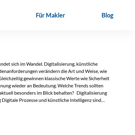
Für Makler
Blog
det sich im Wandel. Digitalisierung, künstliche
ndenanforderungen verändern die Art und Weise, wie
Gleichzeitig gewinnen klassische Werte wie Sicherheit
anung wieder an Bedeutung. Welche Trends sollten
ktuell besonders im Blick behalten? Digitalisierung
Digitale Prozesse und künstliche Intelligenz sind
ltags. Sie erleichtern administrative Aufgaben,
affen mehr Zeit für das Wesentliche: die persönliche
d die individuelle Betreuung zum entscheidenden
nn unterstützen, Vertrauen entsteht jedoch weiterhin im