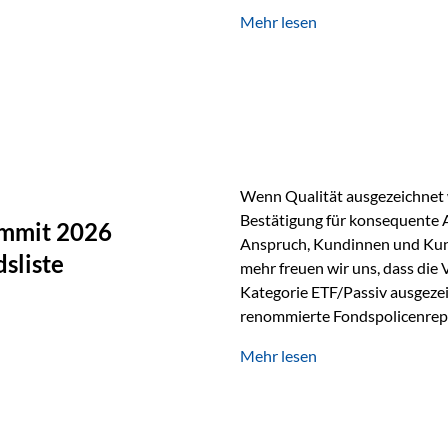
Silber verfügt über die höchste
Mehr lesen
Eigenschaft macht es für zahl
Silber findet sich unter ande
Smartphones und Tablets…
Wenn Qualität ausgezeichnet w
Bestätigung für konsequente 
ummit 2026
Anspruch, Kundinnen und Kun
sliste
mehr freuen wir uns, dass die
Kategorie ETF/Passiv ausgezei
renommierte Fondspolicenrep
GmbH, bei dem mehr als 20 Fo
Mehr lesen
und verglichen wurden. Das Er
drei besten Angeboten am Mark
unseres Weges und unseres A