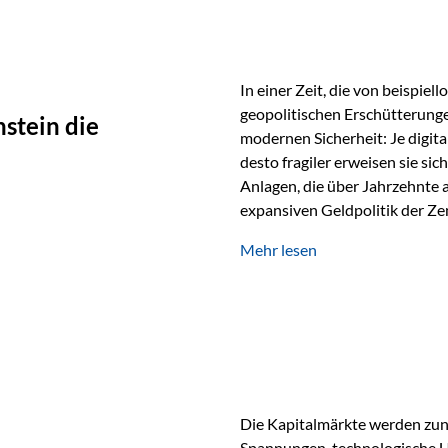
In einer Zeit, die von beispie
geopolitischen Erschütterunge
stein die
modernen Sicherheit: Je digit
desto fragiler erweisen sie sic
Anlagen, die über Jahrzehnte 
expansiven Geldpolitik der Zen
Rückbesinnung auf ein Jahrtaus
Mehr lesen
die modernste und strategisch 
Werte und der richtige Rechts
eine strategische Notwendigk
Die Kapitalmärkte werden zun
Spannungen, technologische U