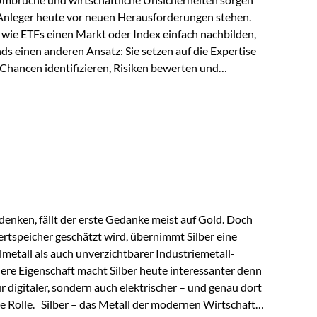
 Anleger heute vor neuen Herausforderungen stehen.
wie ETFs einen Markt oder Index einfach nachbilden,
ds einen anderen Ansatz: Sie setzen auf die Expertise
Chancen identifizieren, Risiken bewerten und
erade in einem Umfeld, das von schnellen Veränderungen
ve Herangehensweise einen entscheidenden Mehrwert
nds aus? Aktive Fonds verfolgen das Ziel, nicht nur
rn gezielt Anlageentscheidungen zu treffen.
nternehmen,…
enken, fällt der erste Gedanke meist auf Gold. Doch
rtspeicher geschätzt wird, übernimmt Silber eine
lmetall als auch unverzichtbarer Industriemetall-
ere Eigenschaft macht Silber heute interessanter denn
ur digitaler, sondern auch elektrischer – und genau dort
de Rolle. Silber – das Metall der modernen Wirtschaft