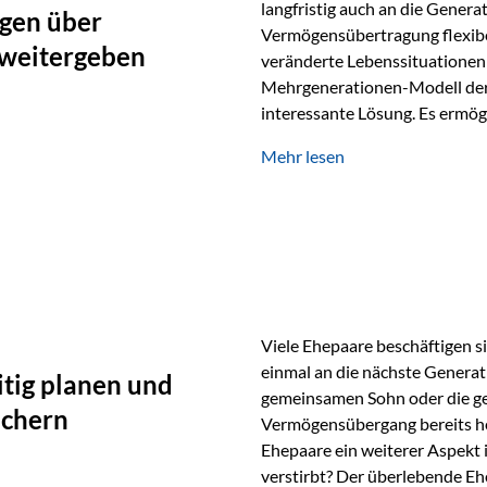
langfristig auch an die Genera
gen über
Vermögensübertragung flexibel
 weitergeben
veränderte Lebenssituationen 
Mehrgenerationen-Modell der 
interessante Lösung. Es ermög
generationenübergreifend zu s
Mehr lesen
Ausgangssituation Stellen Sie 
viele Jahre Vermögen aufgebau
eigenen Kindern, sondern lan
Viele Ehepaare beschäftigen si
einmal an die nächste Generat
tig planen und
gemeinsamen Sohn oder die ge
ichern
Vermögensübergang bereits heut
Ehepaare ein weiterer Aspekt 
verstirbt? Der überlebende Ehe