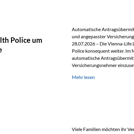
persönlichen Gespräch. Bei de
Automatische Antragsübermitt
und angepasster Versicherungs
lth Police um
28.07.2026 – Die Vienna-Life 
e
Police konsequent weiter. Im 
automatische Antragsübermittl
Versicherungsnehmer einzuset
Versicherungstarifes. Durch d
Mehr lesen
Abwicklung für Vertriebspartne
elektronisch übermittelt, Med
beschleunigt. Ab sofort können
oder Stiftungen, als Versiche
Vienna-Life die Einsatzmöglic
Viele Familien möchten ihr Ve