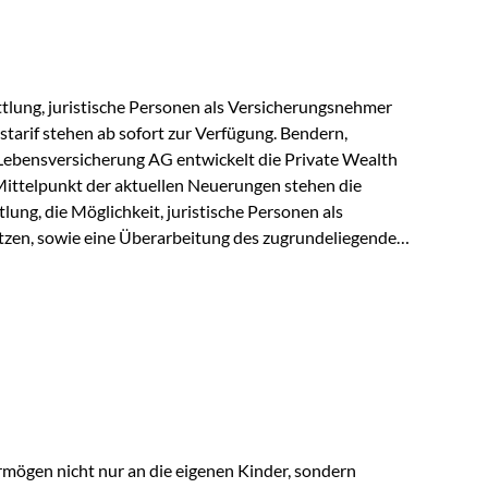
r Vienna-Life reagieren…
lung, juristische Personen als Versicherungsnehmer
tarif stehen ab sofort zur Verfügung. Bendern,
Lebensversicherung AG entwickelt die Private Wealth
Mittelpunkt der aktuellen Neuerungen stehen die
ung, die Möglichkeit, juristische Personen als
zen, sowie eine Überarbeitung des zugrundeliegenden
ie automatische Antragsübermittlung wird die
r deutlich effizienter gestaltet. Anträge werden direkt
ienbrüche reduziert und die weitere Bearbeitung
 auch juristische Personen, wie Kapitalgesellschaften
rungsnehmer eingesetzt werden. Damit erweitert die
hkeiten der Private Wealth Police insbesondere für…
rmögen nicht nur an die eigenen Kinder, sondern