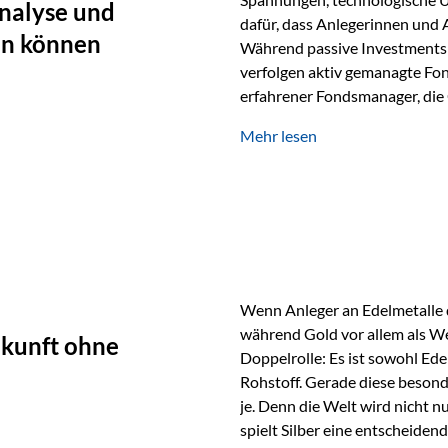
nalyse und
dafür, dass Anlegerinnen und
en können
Während passive Investments 
verfolgen aktiv gemanagte Fon
erfahrener Fondsmanager, die 
Portfolios gezielt steuern. G
Mehr lesen
geprägt ist, kann diese akti
bieten. Was zeichnet aktive Fo
einen Markt abzubilden, sonde
Fondsmanager analysieren U
Wenn Anleger an Edelmetalle d
während Gold vor allem als We
ukunft ohne
Doppelrolle: Es ist sowohl Ede
Rohstoff. Gerade diese besond
je. Denn die Welt wird nicht n
spielt Silber eine entscheiden