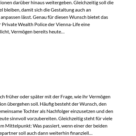
tionen darüber hinaus weitergeben. Gleichzeitig soll die
 bleiben, damit sich die Gestaltung auch an
anpassen lässt. Genau für diesen Wunsch bietet das
Private Wealth Police der Vienna-Life eine
licht, Vermögen bereits heute
trukturieren und dennoch flexibel zu bleiben. Die
sich folgende Familie vor: Die Großeltern haben über
t. Ihr Wunsch ist es, dieses Vermögen nicht nur den
gfristig auch den Enkeln zukommen zu…
ch früher oder später mit der Frage, wie ihr Vermögen
ion übergehen soll. Häufig besteht der Wunsch, den
meinsame Tochter als Nachfolger einzusetzen und den
e sinnvoll vorzubereiten. Gleichzeitig steht für viele
im Mittelpunkt: Was passiert, wenn einer der beiden
partner soll auch dann weiterhin finanziell