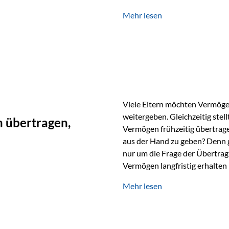
unabhängig bleiben und unei
Mehr lesen
können. Genau für diese Ausga
Vienna-Life eine durchdachte
Stellen Sie sich folgendes Beis
Viele Eltern möchten Vermögen
weitergeben. Gleichzeitig stell
 übertragen,
Vermögen frühzeitig übertrag
aus der Hand zu geben? Denn 
nur um die Frage der Übertragu
Vermögen langfristig erhalten
verwendet wird. Ein Beispiel au
Mehr lesen
Ein Vater schenkt seiner Tocht
möchte die Tochter das Geld k