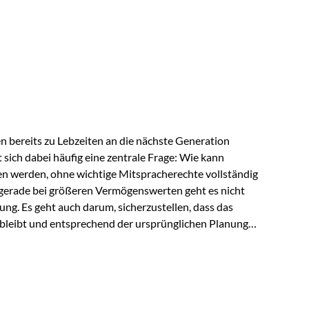
ngeschränkt über das gemeinsame Vermögen verfügen
ngssituation bietet die Private Wealth Police der
 Gestaltungsmöglichkeit. Die Ausgangssituation
piel vor: Ein…
 bereits zu Lebzeiten an die nächste Generation
t sich dabei häufig eine zentrale Frage: Wie kann
en werden, ohne wichtige Mitspracherechte vollständig
gerade bei größeren Vermögenswerten geht es nicht
ng. Es geht auch darum, sicherzustellen, dass das
 bleibt und entsprechend der ursprünglichen Planung
s der Praxis Stellen Sie sich folgende Situation vor:
er einen Teil seines Vermögens. Einige Jahre später
urzfristig verwenden, um…