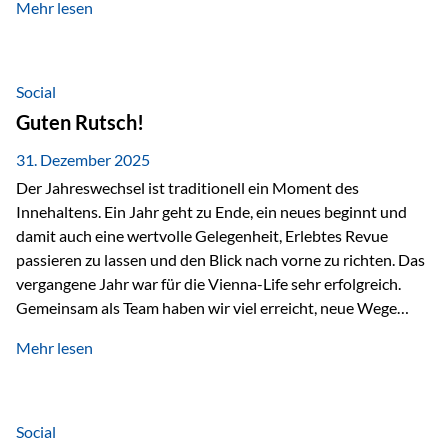
Mehr lesen
Branchentreffen für Finanz- und Versicherungsprofis im
deutschsprachigen Raum. Für uns bietet die Veranstaltung
die ideale Plattform, um aktuelle Themen rund um Vorsorge,
Vermögensstrukturierung und Nachfolgeplanung
Social
gemeinsam zu diskutieren. Persönlich für Sie vor Ort An
Guten Rutsch!
beiden Kongresstagen stehen Ihnen Maximilian
Fichtenbauer, Dirk…
31. Dezember 2025
Der Jahreswechsel ist traditionell ein Moment des
Innehaltens. Ein Jahr geht zu Ende, ein neues beginnt und
damit auch eine wertvolle Gelegenheit, Erlebtes Revue
passieren zu lassen und den Blick nach vorne zu richten. Das
vergangene Jahr war für die Vienna-Life sehr erfolgreich.
Gemeinsam als Team haben wir viel erreicht, neue Wege
beschritten und besondere Momente erlebt.
Mehr lesen
Veranstaltungen wie der Schnifisschnauf, aber auch unsere
Teamevents, vom Minigolf bis zur Weihnachtsfeier, haben
den Zusammenhalt gestärkt und gezeigt, wie wichtig ein
starkes Miteinander ist. Neben diesen gemeinsamen
Social