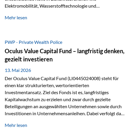
Elektromobilität, Wasserstofftechnologie und
Digitalisierung. Dadurch verbinden sie zwei wichtige
Mehr lesen
Faktoren für Investoren – begrenztes Angebot und
steigende industrielle Nachfrage. Edelmetalle als
Investment mit Zukunftspotenzial Während Gold oft als
klassischer „Sicherheitsanker“ gilt, bieten Silber, Platin und
PWP - Private Wealth Police
Palladium zusätzlich die Chance, von technologischen
Oculus Value Capital Fund – langfristig denken,
Entwicklungen zu profitieren. Die Nachfrage entsteht nicht
gezielt investieren
nur durch Anleger, sondern vor allem durch die Industrie.
Gerade in…
13. Mai 2026
Der Oculus Value Capital Fund (LI0445024008) steht für
einen klar strukturierten, wertorientierten
Investmentansatz. Ziel des Fonds ist es, langfristiges
Kapitalwachstum zu erzielen und zwar durch gezielte
Beteiligungen an ausgewählten Unternehmen sowie durch
Investitionen in Unternehmensanleihen. Dabei verfolgt das
Fondsmanagement eine klare Philosophie: Nicht kurzfristige
Mehr lesen
Marktbewegungen stehen im Fokus, sondern die