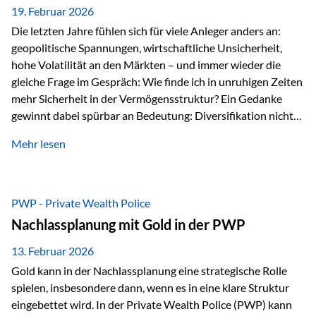
19. Februar 2026
Die letzten Jahre fühlen sich für viele Anleger anders an:
geopolitische Spannungen, wirtschaftliche Unsicherheit,
hohe Volatilität an den Märkten – und immer wieder die
gleiche Frage im Gespräch: Wie finde ich in unruhigen Zeiten
mehr Sicherheit in der Vermögensstruktur? Ein Gedanke
gewinnt dabei spürbar an Bedeutung: Diversifikation nicht
nur über Anlageklassen, sondern auch über Jurisdiktionen.
Mehr lesen
Wer Vermögen ausschließlich in einem Rechtsraum
organisiert, ist auch von dessen Rahmenbedingungen
besonders abhängig. Genau hier kann das Fürstentum
Liechtenstein eine Rolle spielen: außerhalb der EU, ohne
PWP - Private Wealth Police
Euro, mit einem eigenständigen Rechts- und Finanzplatz.
Nachlassplanung mit Gold in der PWP
Und genau an dieser Stelle setzt der 3-Zellenschutz an –…
13. Februar 2026
Gold kann in der Nachlassplanung eine strategische Rolle
spielen, insbesondere dann, wenn es in eine klare Struktur
eingebettet wird. In der Private Wealth Police (PWP) kann