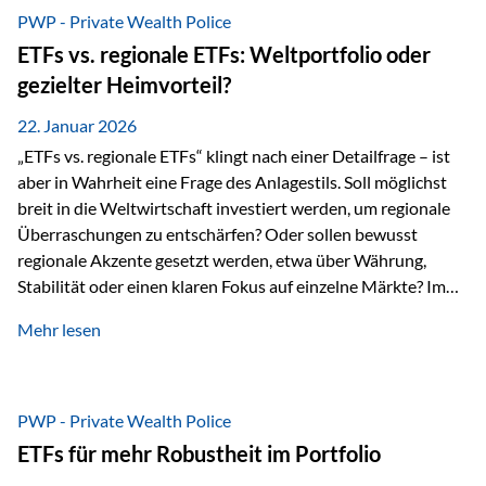
gerade dann, wenn Märkte nervös werden,…
PWP - Private Wealth Police
ETFs vs. regionale ETFs: Weltportfolio oder
gezielter Heimvorteil?
22. Januar 2026
„ETFs vs. regionale ETFs“ klingt nach einer Detailfrage – ist
aber in Wahrheit eine Frage des Anlagestils. Soll möglichst
breit in die Weltwirtschaft investiert werden, um regionale
Überraschungen zu entschärfen? Oder sollen bewusst
regionale Akzente gesetzt werden, etwa über Währung,
Stabilität oder einen klaren Fokus auf einzelne Märkte? Im
Rahmen der fondsgebundenen Lebensversicherung Private
Mehr lesen
Wealth Police der Vienna-Life lassen sich beide Ansätze
kombinieren. Der „Schutz“ im Portfolio entsteht dabei nicht
als Garantie, sondern als Zusammenspiel aus
Risikostreuung, Inflationsrobustheit und Stabilisierung. 1)
PWP - Private Wealth Police
Die Philosophiefrage: breit oder bewusst? Global investieren
ETFs für mehr Robustheit im Portfolio
bedeutet: Das Portfolio bildet die Weltmärkte möglichst