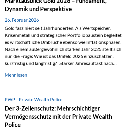
Marktausblick Gold 2026 – Fundament,
nicht ausreichen Traditionelle Nachlassregelungen stoßen
Dynamik und Perspektive
oft…
26. Februar 2026
Gold fasziniert seit Jahrhunderten. Als Wertspeicher,
Krisenmetall und strategischer Portfoliobaustein begleitet
es wirtschaftliche Umbrüche ebenso wie Inflationsphasen.
Nach einem außergewöhnlich starken Jahr 2025 stellt sich
nun die Frage: Wie ist das Umfeld 2026 einzuschätzen,
kurzfristig und langfristig? Starker Jahresauftakt nach
außergewöhnlichem Vorjahr Gold ist mit deutlicher
Mehr lesen
Dynamik in das Jahr 2026 gestartet. Zwischen dem
01.01.2026 und dem 31.01.2026 das Edelmetall: +12,8 % in
USD +11,7 % in EUR Durchschnitt über alle betrachteten
Währungen: +11,5 % Bereits 2025 war ein außergewöhnlich
PWP - Private Wealth Police
starkes Jahr: +64,4 % in USD Durchschnitt über alle
Der 3-Zellenschutz: Mehrschichtiger
Währungen: +56,6 % Langfristig zeigt sich ebenfalls ein
Vermögensschutz mit der Private Wealth
solides…
Police