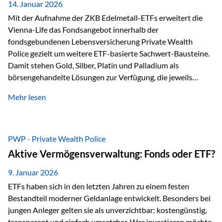
breit ab, ohne die…
14. Januar 2026
Mit der Aufnahme der ZKB Edelmetall-ETFs erweitert die
Vienna-Life das Fondsangebot innerhalb der
fondsgebundenen Lebensversicherung Private Wealth
Police gezielt um weitere ETF-basierte Sachwert-Bausteine.
Damit stehen Gold, Silber, Platin und Palladium als
börsengehandelte Lösungen zur Verfügung, die jeweils
physisch hinterlegte Edelmetalle abbilden. Der Fokus liegt
Mehr lesen
dabei nicht auf einzelnen Marktmeinungen, sondern auf
einer systematischen Portfoliologik: ETFs dienen als
transparente, effiziente Bausteine für Risikostreuung,
Inflationsrobustheit und Stabilisierung – eingebettet in eine
PWP - Private Wealth Police
liechtensteinische Versicherungsstruktur. Die
Aktive Vermögensverwaltung: Fonds oder ETF?
Sicherheitsarchitektur: Liechtenstein als Strukturprinzip Die
Private Wealth Police positioniert sich mit einer dreistufigen
9. Januar 2026
Sicherheitsarchitektur, die auf mehreren Ebenen ansetzt:
ETFs haben sich in den letzten Jahren zu einem festen
Stufe 1: Versicherer-Ebene • Versicherung mit…
Bestandteil moderner Geldanlage entwickelt. Besonders bei
jungen Anleger gelten sie als unverzichtbar: kostengünstig,
transparent und einfach umsetzbar. Wer investieren möchte,