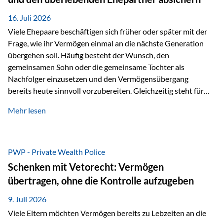
Kindern, sondern langfristig auch den Enkeln zukommen zu…
16. Juli 2026
Viele Ehepaare beschäftigen sich früher oder später mit der
Frage, wie ihr Vermögen einmal an die nächste Generation
übergehen soll. Häufig besteht der Wunsch, den
gemeinsamen Sohn oder die gemeinsame Tochter als
Nachfolger einzusetzen und den Vermögensübergang
bereits heute sinnvoll vorzubereiten. Gleichzeitig steht für
viele Ehepaare ein weiterer Aspekt im Mittelpunkt: Was
Mehr lesen
passiert, wenn einer der beiden verstirbt? Der überlebende
Ehepartner soll auch dann weiterhin finanziell unabhängig
bleiben und uneingeschränkt über das gemeinsame
Vermögen verfügen können. Genau für diese
PWP - Private Wealth Police
Ausgangssituation bietet die Private Wealth Police der
Schenken mit Vetorecht: Vermögen
Vienna-Life eine durchdachte Gestaltungsmöglichkeit. Die
übertragen, ohne die Kontrolle aufzugeben
Ausgangssituation Stellen Sie sich folgendes Beispiel vor:
Ein…
9. Juli 2026
Viele Eltern möchten Vermögen bereits zu Lebzeiten an die