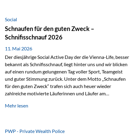
tatsächliche wirtschaftliche Entwicklung von Unternehmen
über viele Jahre hinweg. Als Teil der Produktauswahl
innerhalb der Private Wealth Police der Vienna-Life steht
Social
der Oculus Value Capital Fund für einen langfristig
Schnaufen für den guten Zweck –
orientierten Value-Investing-Ansatz mit Fokus auf
Schnifisschnauf 2026
fundamentale Unternehmensanalyse und nachhaltige
Wertentwicklung. Der Investmentansatz: Value Investing
11. Mai 2026
mit Weitblick Im Zentrum steht ein…
Der diesjährige Social Active Day der die Vienna-Life, besser
bekannt als Schnifisschnauf, liegt hinter uns und wir blicken
auf einen rundum gelungenen Tag voller Sport, Teamgeist
und guter Stimmung zurück. Unter dem Motto „Schnaufen
für den guten Zweck“ trafen sich auch heuer wieder
zahlreiche motivierte Läuferinnen und Läufer am
Dünserberg in Schnifis, um gemeinsam sportliche
Mehr lesen
Höchstleistungen für einen guten Zweck zu erbringen. Mit
grosser Freude dürfen wir verkünden, dass dabei
beeindruckende 14.000 Euro zugunsten des Schulheims
Mäder gesammelt werden konnten. Die anspruchsvolle
PWP - Private Wealth Police