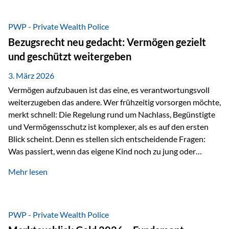
Das Problem: Laufende Besteuerung im Depot Im
Privatdepot fallen an: Abgeltungssteuer Fondsbesteuerung
PWP - Private Wealth Police
(Vorabpauschale, Teilfreistellung) Kein steuerlicher Abzug
Bezugsrecht neu gedacht: Vermögen gezielt
der Vermögensverwaltungs-Gebühren /
und geschützt weitergeben
Depotbankgebühren Jährliches Steuerreporting erforderlich
Zinsen, Dividenden und Kursgewinne werden laufend
3. März 2026
besteuert.
Vermögen aufzubauen ist das eine, es verantwortungsvoll
weiterzugeben das andere. Wer frühzeitig vorsorgen möchte,
merkt schnell: Die Regelung rund um Nachlass, Begünstigte
und Vermögensschutz ist komplexer, als es auf den ersten
Blick scheint. Denn es stellen sich entscheidende Fragen:
Was passiert, wenn das eigene Kind noch zu jung oder
unerfahren ist, um eine größere Summe sinnvoll zu
Mehr lesen
verwalten? Wie kann verhindert werden, dass Ex-Partner,
Gläubiger oder andere Dritte Zugriff auf das Vermögen
erhalten? Und wie lässt sich Vermögen klar und
unbürokratisch übertragen, ohne ausschließlich auf ein
PWP - Private Wealth Police
Testament angewiesen zu sein? Wenn klassische Lösungen