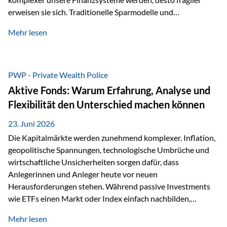
erweisen sie sich. Traditionelle Sparmodelle und
papierbasierte Anlagen, die über Jahrzehnte als
Mehr lesen
unumstößlich galten, versagen angesichts der expansiven
Geldpolitik der Zentralbanken. In diesem Umfeld stellt die
Rückbesinnung auf ein Jahrtausende altes Edelmetall keine
Nostalgie dar, sondern ist die modernste und strategisch
PWP - Private Wealth Police
klügste Antwort auf globale Instabilität. Physische Werte
Aktive Fonds: Warum Erfahrung, Analyse und
und der richtige Rechtsstandort sind heute keine bloße
Flexibilität den Unterschied machen können
Option mehr, sondern eine strategische Notwendigkeit. 1.
Der massive Aufwand hinter einem winzigen…
23. Juni 2026
Die Kapitalmärkte werden zunehmend komplexer. Inflation,
geopolitische Spannungen, technologische Umbrüche und
wirtschaftliche Unsicherheiten sorgen dafür, dass
Anlegerinnen und Anleger heute vor neuen
Herausforderungen stehen. Während passive Investments
wie ETFs einen Markt oder Index einfach nachbilden,
verfolgen aktiv gemanagte Fonds einen anderen Ansatz: Sie
Mehr lesen
setzen auf die Expertise erfahrener Fondsmanager, die