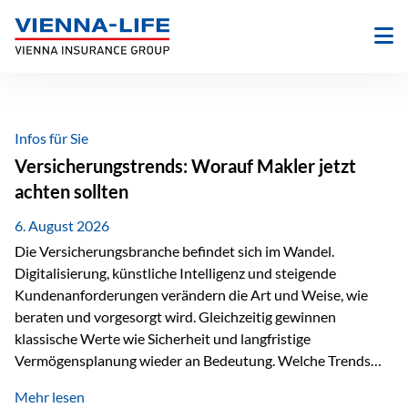
Zum
Inhalt
springen
Infos für Sie
Versicherungstrends: Worauf Makler jetzt
achten sollten
6. August 2026
Die Versicherungsbranche befindet sich im Wandel.
Digitalisierung, künstliche Intelligenz und steigende
Kundenanforderungen verändern die Art und Weise, wie
beraten und vorgesorgt wird. Gleichzeitig gewinnen
klassische Werte wie Sicherheit und langfristige
Vermögensplanung wieder an Bedeutung. Welche Trends
sollten Versicherungsmakler deshalb aktuell besonders im
Mehr lesen
Blick behalten? Digitalisierung und KI verändern die