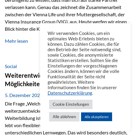
verlassen kann. Genau das zeichnet die Zusammenarbeit
zwischen der Vienna Life und ihrer Muttergesellschaft, der
Vienna Insurance Group (VIG), aus. Heute werfen wir einen
Blick hinter die Kulissen auf eine Unternehmensgruppe mit
Wir verwenden Cookies, um ein
beeindruckender Geschichte, gewachsenem Know-how und
optimales Web-Erlebnis bieten zu
Mehr lesen
einem stabilen Fundament. Ein starkes Netzwerk in ganz
können. Dazu zählen Cookies, die für
den Betrieb der Seite notwendig sind,
Europa Die Vienna Insurance Group ist die führende
sowie Cookies, die anonymisierte
Versicherungsgruppe in Zentral- und Osteuropa. Mit über
Statistiken erstellen. Sollten Sie die
50 Versicherungsgesellschaften in insgesamt 30 Ländern
Social
Einstellungen der vorgeschlagenen
Cookies ändern, können wir die volle
verbindet sie regionale Stärke mit internationaler
Weiterentwicklung im Berufsalltag: Welche
Funktionalität der Seite nicht
Kompetenz.
gewährleisten. Weitere
Möglichkeiten es gibt
Informationen finden Sie in unserer
Datenschutzerklärung
.
5. Dezember 2025
Die Frage „Welche Möglichkeiten gibt es, sich
Cookie Einstellungen
weiterzuentwickeln?“ lässt sich heute vielseitig beantworten.
Alle ablehnen
Alle akzeptieren
Weiterbildung ist längst kein starrer Prozess mehr, sondern
lebt von flexiblen Formaten, individuellen Bedürfnissen und
unterschiedlichen Lernwegen. Das wird besonders deutlich,