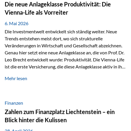
Strecke mit rund 4,8 Kilometern und 680 Höhenmetern
Die neue Anlageklasse Produktivität: Die
stellte die Teilnehmerinnen und Teilnehmer vor eine
Vienna-Life als Vorreiter
sportliche Herausforderung. Doch…
6. Mai 2026
Die Investmentwelt entwickelt sich ständig weiter. Neue
Trends entstehen meist dort, wo sich strukturelle
Veränderungen in Wirtschaft und Gesellschaft abzeichnen.
Genau hier setzt eine neue Anlageklasse an, die von Prof. Dr.
Leo Brecht entwickelt wurde: Produktivität. Die Vienna-Life
ist die erste Versicherung, die diese Anlageklasse aktiv in ihre
Lösung integriert und positioniert sich damit bewusst als
Mehr lesen
Vorreiter. Warum auf das Thema Produktivität setzen? Die
globalen Herausforderungen der Zeit, wie Inflation,
demografischer Wandel oder sinkendes
Wirtschaftswachstum, verändern die Spielregeln für
Finanzen
Investoren. Produktivität adressiert genau diese
Zahlen zum Finanzplatz Liechtenstein – ein
Herausforderungen, da wirtschaftliches Wachstum
Blick hinter die Kulissen
langfristig durch Produktivitätssteigerung entsteht, also
durch die Fähigkeit von Unternehmen, mehr…
28. April 2026