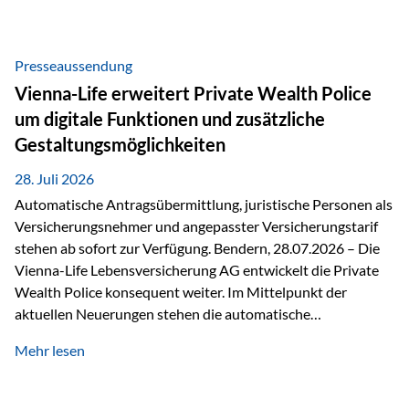
Beratung Digitale Prozesse und künstliche Intelligenz sind
längst Teil des Versicherungsalltags. Sie erleichtern
administrative Aufgaben, beschleunigen Abläufe und
Presseaussendung
schaffen mehr Zeit für das Wesentliche: die persönliche
Vienna-Life erweitert Private Wealth Police
Beratung. Gerade deshalb wird die individuelle Betreuung
um digitale Funktionen und zusätzliche
zum entscheidenden Erfolgsfaktor. Technologie kann
Gestaltungsmöglichkeiten
unterstützen, Vertrauen entsteht jedoch weiterhin im
persönlichen Gespräch. Bei der Vienna-Life reagieren…
28. Juli 2026
Automatische Antragsübermittlung, juristische Personen als
Versicherungsnehmer und angepasster Versicherungstarif
stehen ab sofort zur Verfügung. Bendern, 28.07.2026 – Die
Vienna-Life Lebensversicherung AG entwickelt die Private
Wealth Police konsequent weiter. Im Mittelpunkt der
aktuellen Neuerungen stehen die automatische
Antragsübermittlung, die Möglichkeit, juristische Personen
Mehr lesen
als Versicherungsnehmer einzusetzen, sowie eine
Überarbeitung des zugrundeliegenden Versicherungstarifes.
Durch die automatische Antragsübermittlung wird die