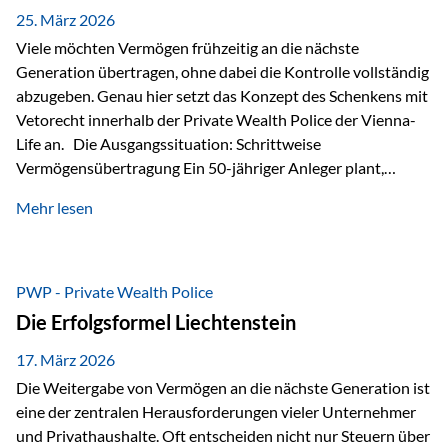
Besonders hervorzuheben ist hierbei Artikel 14 der
25. März 2026
liechtensteinischen Verfassung. Darin…
Viele möchten Vermögen frühzeitig an die nächste
Generation übertragen, ohne dabei die Kontrolle vollständig
abzugeben. Genau hier setzt das Konzept des Schenkens mit
Vetorecht innerhalb der Private Wealth Police der Vienna-
Life an. Die Ausgangssituation: Schrittweise
Vermögensübertragung Ein 50-jähriger Anleger plant,
seinem Kind Vermögen zu übertragen. Dabei soll nicht nur
Mehr lesen
der steuerliche Freibetrag optimal genutzt werden, sondern
auch sichergestellt sein, dass mit dem verschenken Geld
verantwortungsvoll umgegangen wird. Das Ziel:Eine
strukturierte, langfristige Vermögensübertragung, ohne die
PWP - Private Wealth Police
Kontrolle vollständig aus der Hand zu geben. Die Lösung:
Die Erfolgsformel Liechtenstein
Abschmelzung mit Vetorecht Die Umsetzung erfolgt über die
Private Wealth Police…
17. März 2026
Die Weitergabe von Vermögen an die nächste Generation ist
eine der zentralen Herausforderungen vieler Unternehmer
und Privathaushalte. Oft entscheiden nicht nur Steuern über