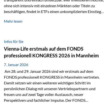
ohne sich intensiv mit einzelnen Märkten oder Titeln zu
beschäftigen, findet in ETFs einen unkomplizierten Einstieg
in den Kapitalmarkt. Aktiv gemanagte Fonds hingegen
Mehr lesen
werden häufig kritisch betrachtet. Sie gelten als teurer,
komplexer und weniger zeitgemäß. Doch greift diese
Einschätzung wirklich zu kurz? Ein differenzierter Blick zeigt:
Beide Ansätze haben ihre Berechtigung und ihre Stärken
Infos für Sie
entfalten sie oft gerade in Kombination. ETFs: Effizient, breit
Vienna-Life erstmals auf dem FONDS
gestreut und klar strukturiert…
professionell KONGRESS 2026 in Mannheim
7. Januar 2026
Am 28. und 29. Januar 2026 sind wir erstmals auf dem
FONDS professionell KONGRESS in Mannheim vertreten.
Damit setzen wir einen weiteren wichtigen Schritt im
persönlichen Dialog mit unseren Vertriebspartnern und
freuen uns auf zwei Tage voller Austausch, neuer
Perspektiven und fachlicher Impulse. Der FONDS
professionell KONGRESS zählt zu den wichtigsten