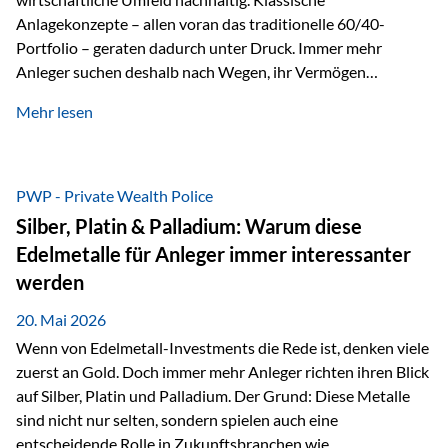
Anlagekonzepte – allen voran das traditionelle 60/40-
Portfolio – geraten dadurch unter Druck. Immer mehr
Anleger suchen deshalb nach Wegen, ihr Vermögen
langfristig gegen Kaufkraftverlust und geopolitische
Mehr lesen
Unsicherheit abzusichern. Genau hier rücken reale und
nicht-inflationierbare Werte wie Gold, Rohstoffe und
digitale Assets wieder in den Fokus. Gold gewinnt seine
monetäre Rolle zurück Gold erlebt derzeit eine
PWP - Private Wealth Police
bemerkenswerte Renaissance als monetärer Wertspeicher.
Silber, Platin & Palladium: Warum diese
Treiber sind Rekordkäufe der Zentralbanken, geopolitische
Edelmetalle für Anleger immer interessanter
Spannungen und ein schleichender Vertrauensverlust in
werden
ungedeckte Papierwährungen. Wie groß dieser
Vertrauensverlust ausfällt, zeigt ein nüchterner
20. Mai 2026
Langfristvergleich: Seit…
Wenn von Edelmetall-Investments die Rede ist, denken viele
zuerst an Gold. Doch immer mehr Anleger richten ihren Blick
auf Silber, Platin und Palladium. Der Grund: Diese Metalle
sind nicht nur selten, sondern spielen auch eine
entscheidende Rolle in Zukunftsbranchen wie