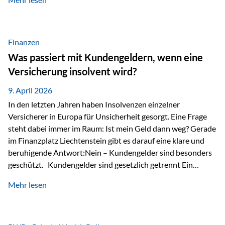
Modernes Value Investing als Grundlage Der
Investmentansatz von Estably basiert auf der
Weiterentwicklung des klassischen Value Investing. Im
Fokus stehen Unternehmen, deren Börsenkurs unter ihrem
Finanzen
inneren Wert liegt. Neben klassischen
Was passiert mit Kundengeldern, wenn eine
Bewertungskennzahlen werden auch qualitative Faktoren
Versicherung insolvent wird?
wie Geschäftsmodell, Wettbewerbsvorteile und
Managementqualität…
9. April 2026
In den letzten Jahren haben Insolvenzen einzelner
Versicherer in Europa für Unsicherheit gesorgt. Eine Frage
steht dabei immer im Raum: Ist mein Geld dann weg? Gerade
im Finanzplatz Liechtenstein gibt es darauf eine klare und
beruhigende Antwort:Nein – Kundengelder sind besonders
geschützt. Kundengelder sind gesetzlich getrennt Ein
zentraler Schutzmechanismus in Liechtenstein ist die
Mehr lesen
sogenannte Sondermasse. Das bedeutet:Die
Vermögenswerte, die zur Deckung der
Versicherungsverpflichtungen dienen, werden rechtlich vom
Vermögen der Versicherungsgesellschaft getrennt. Konkret