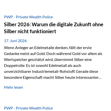
Chancen identifizieren, Risiken bewerten und Portfolios
gezielt steuern. Gerade in einem Umfeld, das von schnellen
Veränderungen geprägt ist, kann diese aktive
PWP - Private Wealth Police
Herangehensweise einen entscheidenden Mehrwert bieten.
Silber 2026: Warum die digitale Zukunft ohne
Was zeichnet aktive Fonds aus? Aktive Fonds verfolgen das
Silber nicht funktioniert
Ziel, nicht nur einen Markt abzubilden, sondern gezielt
Anlageentscheidungen zu treffen. Fondsmanager
17. Juni 2026
analysieren Unternehmen,…
Wenn Anleger an Edelmetalle denken, fällt der erste
Gedanke meist auf Gold. Doch während Gold vor allem als
Wertspeicher geschätzt wird, übernimmt Silber eine
Doppelrolle: Es ist sowohl Edelmetall als auch
unverzichtbarer Industriemetall-Rohstoff. Gerade diese
besondere Eigenschaft macht Silber heute interessanter
denn je. Denn die Welt wird nicht nur digitaler, sondern auch
Mehr lesen
elektrischer – und genau dort spielt Silber eine
entscheidende Rolle. Silber – das Metall der modernen
Wirtschaft Silber verfügt über die höchste elektrische
Leitfähigkeit aller Metalle. Diese Eigenschaft macht es für
PWP - Private Wealth Police