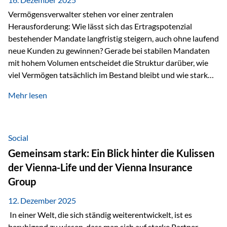
Vermögensverwalter stehen vor einer zentralen
Herausforderung: Wie lässt sich das Ertragspotenzial
bestehender Mandate langfristig steigern, auch ohne laufend
neue Kunden zu gewinnen? Gerade bei stabilen Mandaten
mit hohem Volumen entscheidet die Struktur darüber, wie
viel Vermögen tatsächlich im Bestand bleibt und wie stark
sich das Verwaltungsentgelt über die Jahre entwickelt. Ein
Mehr lesen
Beispiel verdeutlicht diese Wirkung besonders deutlich.
Wird ein Vermögen von 25 Millionen Euro über einen
Zeitraum von 20 Jahren verwaltet, ohne dass neue Kunden
hinzukommen, spielt nicht nur die Rendite eine Rolle. Auch
Social
steuerliche Effekte haben einen erheblichen Einfluss auf…
Gemeinsam stark: Ein Blick hinter die Kulissen
der Vienna-Life und der Vienna Insurance
Group
12. Dezember 2025
In einer Welt, die sich ständig weiterentwickelt, ist es
beruhigend zu wissen, dass man sich auf starke Partner