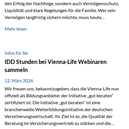
den Erfolg der Nachfolge, sondern auch Vermögensschutz,
Liquidität und klare Regelungen für die Familie. Wer sein
Vermögen langfristig sichern möchte, muss heute
international denken. Und genau hier setzt das Buch
Mehr lesen
„Erfolgsformel Liechtenstein“, herausgegeben und verfasst
von Rolf Klein, an – ein praxisnahes Nachschlagewerk, das
Vermögensnachfolge, Vermögensmanagement und
Vermögensschutz strategisch miteinander verbindet.
Infos für Sie
Warum klassische Nachfolgeplanung oft scheitert Viele
IDD Stunden bei Vienna-Life Webinaren
Vermögen werden erst im Todesfall übertragen. Das kann zu
sammeln
Problemen führen: Hohe Erbschaftsteuern Streitigkeiten
zwischen Erben Liquiditätsprobleme bei Immobilien…
12. März 2026
Wir freuen uns, bekanntzugeben, dass die Vienna-Life nun
offiziell als Bildungsanbieter der Initiative „gut beraten“
zertifiziert ist. Die Initiative „gut beraten“ ist eine
branchenweite Weiterbildungsinitiative der deutschen
Versicherungswirtschaft. Ihr Ziel ist es, die Qualität der
Beratung im Versicherungsvertrieb zu stärken und die