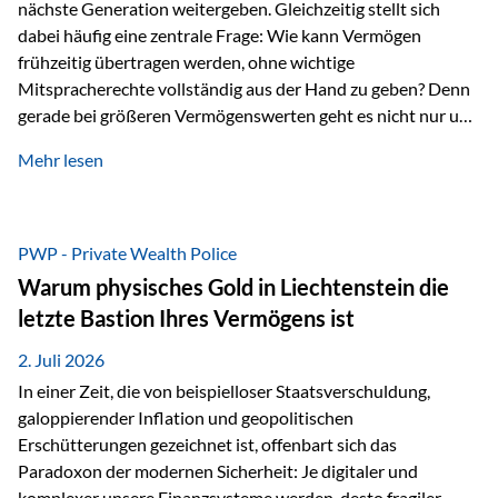
nächste Generation weitergeben. Gleichzeitig stellt sich
dabei häufig eine zentrale Frage: Wie kann Vermögen
frühzeitig übertragen werden, ohne wichtige
Mitspracherechte vollständig aus der Hand zu geben? Denn
gerade bei größeren Vermögenswerten geht es nicht nur um
die Frage der Übertragung. Es geht auch darum,
Mehr lesen
sicherzustellen, dass das Vermögen langfristig erhalten
bleibt und entsprechend der ursprünglichen Planung
verwendet wird. Ein Beispiel aus der Praxis Stellen Sie sich
folgende Situation vor: Ein Vater schenkt seiner Tochter
PWP - Private Wealth Police
einen Teil seines Vermögens. Einige Jahre später möchte die
Warum physisches Gold in Liechtenstein die
Tochter das Geld kurzfristig verwenden, um…
letzte Bastion Ihres Vermögens ist
2. Juli 2026
In einer Zeit, die von beispielloser Staatsverschuldung,
galoppierender Inflation und geopolitischen
Erschütterungen gezeichnet ist, offenbart sich das
Paradoxon der modernen Sicherheit: Je digitaler und
komplexer unsere Finanzsysteme werden, desto fragiler