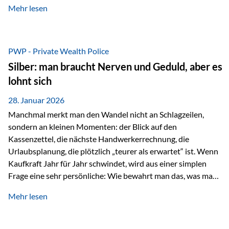
Mehr lesen
starken Anstiegen. Diese verändern jedoch nicht die
langfristige Funktion von Gold als Sachwert und
Diversifikationsinstrument. In einem Umfeld, das weiterhin
von geopolitischen Spannungen, einer stark ausgeweiteten
PWP - Private Wealth Police
Geldmenge sowie strukturellen Verschiebungen an den
Silber: man braucht Nerven und Geduld, aber es
Kapitalmärkten geprägt ist, bleibt Gold ein bewährter Anker.
lohnt sich
Nicht, weil…
28. Januar 2026
Manchmal merkt man den Wandel nicht an Schlagzeilen,
sondern an kleinen Momenten: der Blick auf den
Kassenzettel, die nächste Handwerkerrechnung, die
Urlaubsplanung, die plötzlich „teurer als erwartet“ ist. Wenn
Kaufkraft Jahr für Jahr schwindet, wird aus einer simplen
Frage eine sehr persönliche: Wie bewahrt man das, was man
sich aufgebaut hat? Genau dann wird es Zeit, sich
Mehr lesen
Sachwerten mit einer Investition in Sachwerte zu
beschäftigen; Nicht als Mode, sondern als Prinzip: Vermögen
soll nicht nur wachsen, sondern auch Substanz behalten –