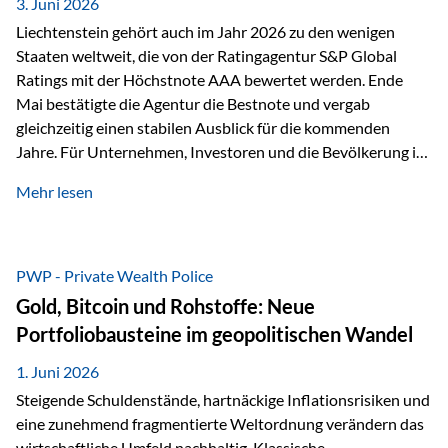
unseres Weges und unseres Anspruchs,…
3. Juni 2026
Liechtenstein gehört auch im Jahr 2026 zu den wenigen
Staaten weltweit, die von der Ratingagentur S&P Global
Ratings mit der Höchstnote AAA bewertet werden. Ende
Mai bestätigte die Agentur die Bestnote und vergab
gleichzeitig einen stabilen Ausblick für die kommenden
Jahre. Für Unternehmen, Investoren und die Bevölkerung ist
diese Einstufung ein wichtiges Signal. Sie unterstreicht die
Mehr lesen
finanzielle Stabilität des Landes sowie das Vertrauen
internationaler Märkte in den Wirtschafts- und
Finanzstandort Liechtenstein. Starker Wirtschaftsstandort
trotz Herausforderungen Die weltwirtschaftlichen
PWP - Private Wealth Police
Rahmenbedingungen bleiben anspruchsvoll. Geopolitische
Gold, Bitcoin und Rohstoffe: Neue
Unsicherheiten, eine verhaltene Investitionstätigkeit und
Portfoliobausteine im geopolitischen Wandel
eine schwächere Nachfrage in wichtigen Exportmärkten
beeinflussen auch die liechtensteinische Wirtschaft.
1. Juni 2026
Dennoch sieht…
Steigende Schuldenstände, hartnäckige Inflationsrisiken und
eine zunehmend fragmentierte Weltordnung verändern das
wirtschaftliche Umfeld nachhaltig. Klassische