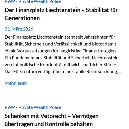
PWP - Private Wealth Police
heißt das:Diese Gelder gehören im Konkursfall nicht zur
Der Finanzplatz Liechtenstein – Stabilität für
allgemeinen Konkursmasse, sondern werden ausschließlich
Generationen
zur Erfüllung…
31. März 2026
Der Finanzplatz Liechtenstein steht seit Jahrzehnten für
Stabilität, Sicherheit und Verlässlichkeit und bietet damit
ideale Voraussetzungen für langfristige Finanzstrategien.
Ein Fundament aus Stabilität und Sicherheit Liechtenstein
vereint politische Kontinuität mit wirtschaftlicher Stärke.
Das Fürstentum verfügt über eine stabile Rechtsordnung,
die auf einer parlamentarischen Demokratie mit
Mehr lesen
monarchischen Elementen basiert. Diese Struktur schafft
nicht nur politische Stabilität, sondern auch eine
außergewöhnlich hohe Planungssicherheit für Investoren
und Unternehmen. Ein wesentliches Merkmal ist die
PWP - Private Wealth Police
Staatsfinanzierung: Liechtenstein weist keine
Schenken mit Vetorecht – Vermögen
Staatsschulden auf, und der Schutz der wirtschaftlichen
übertragen und Kontrolle behalten
Interessen der Bevölkerung ist in der Verfassung verankert.