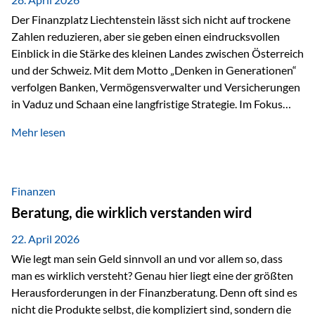
Der Finanzplatz Liechtenstein lässt sich nicht auf trockene
Zahlen reduzieren, aber sie geben einen eindrucksvollen
Einblick in die Stärke des kleinen Landes zwischen Österreich
und der Schweiz. Mit dem Motto „Denken in Generationen“
verfolgen Banken, Vermögensverwalter und Versicherungen
in Vaduz und Schaan eine langfristige Strategie. Im Fokus
stehen dabei vor allem: Qualität Stabilität internationaler
Mehr lesen
Marktzugang Liechtenstein hat sich in den letzten Jahren zu
einem wichtigen Drehpunkt für grenzüberschreitende
Finanzdienstleistungen entwickelt – und die aktuellsten
verfügbaren Kennzahlen (Stand Ende 2024, veröffentlicht
Finanzen
2025/2026)…
Beratung, die wirklich verstanden wird
22. April 2026
Wie legt man sein Geld sinnvoll an und vor allem so, dass
man es wirklich versteht? Genau hier liegt eine der größten
Herausforderungen in der Finanzberatung. Denn oft sind es
nicht die Produkte selbst, die kompliziert sind, sondern die