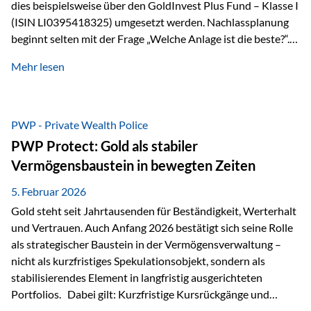
dies beispielsweise über den GoldInvest Plus Fund – Klasse I
(ISIN LI0395418325) umgesetzt werden. Nachlassplanung
beginnt selten mit der Frage „Welche Anlage ist die beste?“.
In der Praxis geht es zuerst um ganz andere Themen:Wer soll
Mehr lesen
was bekommen – wann – und in welcher Struktur?Und vor
allem: Wie lassen sich Streit, Liquiditätsengpässe oder
Notverkäufe vermeiden, wenn ein Todesfall eintritt? Gerade
bei größeren Vermögen ist das entscheidend.
PWP - Private Wealth Police
PWP Protect: Gold als stabiler
Vermögensbaustein in bewegten Zeiten
5. Februar 2026
Gold steht seit Jahrtausenden für Beständigkeit, Werterhalt
und Vertrauen. Auch Anfang 2026 bestätigt sich seine Rolle
als strategischer Baustein in der Vermögensverwaltung –
nicht als kurzfristiges Spekulationsobjekt, sondern als
stabilisierendes Element in langfristig ausgerichteten
Portfolios. Dabei gilt: Kurzfristige Kursrückgänge und
Schwankungen sind jederzeit möglich – insbesondere nach