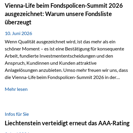
zahlreiche Zukunftstechnologien praktisch unverzichtbar.
Vienna-Life beim Fondspolicen-Summit 2026
Silber findet sich unter anderem in: Solarmodulen
ausgezeichnet: Warum unsere Fondsliste
Elektrofahrzeugen Halbleitern Smartphones und Tablets…
überzeugt
10. Juni 2026
Wenn Qualität ausgezeichnet wird, ist das mehr als ein
schöner Moment – es ist eine Bestätigung für konsequente
Arbeit, fundierte Investmententscheidungen und den
Anspruch, Kundinnen und Kunden attraktive
Anlagelösungen anzubieten. Umso mehr freuen wir uns, dass
die Vienna-Life beim Fondspolicen-Summit 2026 in der
Kategorie ETF/Passiv ausgezeichnet wurde. Grundlage
Mehr lesen
dieser Ehrung ist der renommierte Fondspolicenreport der
SAM – Smart Asset Management Service GmbH, bei dem
mehr als 20 Fondspolicen-Anbieter aus Investmentsicht
analysiert und verglichen wurden. Das Ergebnis: Die ETF-
Infos für Sie
Auswahl der Vienna-Life zählt zu den drei besten Angeboten
Liechtenstein verteidigt erneut das AAA-Rating
am Markt. Für uns ist diese Auszeichnung eine Bestätigung