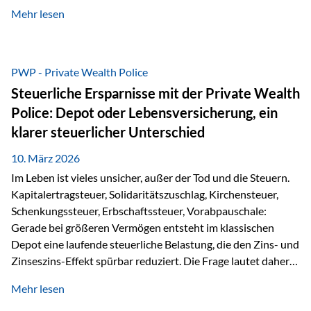
kontinuierliche Weiterbildung von vertrieblich tätigen
Mehr lesen
Personen transparent zu dokumentieren. Seit der
Umsetzung der EU-Versicherungsvertriebsrichtlinie besteht
eine gesetzliche Weiterbildungspflicht von mindestens 15
Stunden pro Jahr für vertrieblich tätige Personen in der
PWP - Private Wealth Police
Versicherungsbranche. Über die Weiterbildungsdatenbank
Steuerliche Ersparnisse mit der Private Wealth
von „gut beraten“ können absolvierte Bildungsmaßnahmen
Police: Depot oder Lebensversicherung, ein
zentral erfasst und dokumentiert werden. „gut beraten“
klarer steuerlicher Unterschied
zertifiziert Als zertifizierter Bildungsanbieter können unsere
Webinare nun für die…
10. März 2026
Im Leben ist vieles unsicher, außer der Tod und die Steuern.
Kapitalertragsteuer, Solidaritätszuschlag, Kirchensteuer,
Schenkungssteuer, Erbschaftssteuer, Vorabpauschale:
Gerade bei größeren Vermögen entsteht im klassischen
Depot eine laufende steuerliche Belastung, die den Zins- und
Zinseszins-Effekt spürbar reduziert. Die Frage lautet daher:
Wie kann Vermögen strukturiert werden, damit Steuern
Mehr lesen
nicht laufend Kapital entziehen – sondern möglichst lange im
System arbeiten? Hier setzt die Private Wealth Police an.