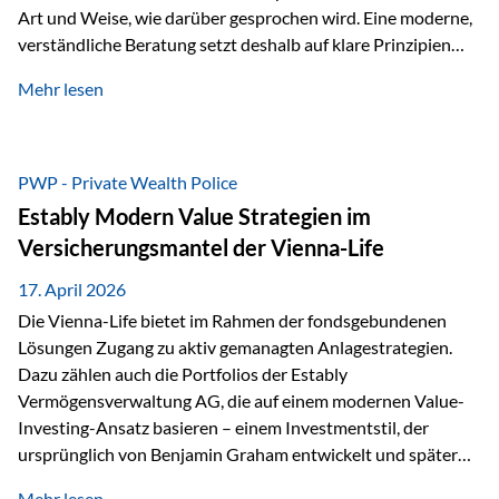
Art und Weise, wie darüber gesprochen wird. Eine moderne,
verständliche Beratung setzt deshalb auf klare Prinzipien
statt auf komplizierte Prognosen. Im Mittelpunkt stehen
Mehr lesen
fünf zentrale Faktoren: eine saubere Struktur, breite
Risikostreuung, Kosteneffizienz, steuerliche Optimierung
und ein wissenschaftlich fundierter Ansatz. Impulse zu
diesem Thema liefern unter anderem die praxisnahen
PWP - Private Wealth Police
Ansätze von Finanzexperte Klaus Rost, der seit vielen Jahren
Estably Modern Value Strategien im
für eine verständliche und…
Versicherungsmantel der Vienna-Life
17. April 2026
Die Vienna-Life bietet im Rahmen der fondsgebundenen
Lösungen Zugang zu aktiv gemanagten Anlagestrategien.
Dazu zählen auch die Portfolios der Estably
Vermögensverwaltung AG, die auf einem modernen Value-
Investing-Ansatz basieren – einem Investmentstil, der
ursprünglich von Benjamin Graham entwickelt und später
durch Investoren wie Warren Buffett weiter geprägt wurde.
Mehr lesen