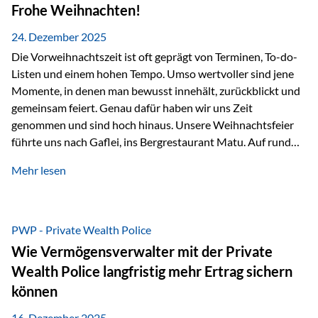
Erlebnissen konnten wir…
Frohe Weihnachten!
24. Dezember 2025
Die Vorweihnachtszeit ist oft geprägt von Terminen, To-do-
Listen und einem hohen Tempo. Umso wertvoller sind jene
Momente, in denen man bewusst innehält, zurückblickt und
gemeinsam feiert. Genau dafür haben wir uns Zeit
genommen und sind hoch hinaus. Unsere Weihnachtsfeier
führte uns nach Gaflei, ins Bergrestaurant Matu. Auf rund
1.500 Metern über dem Rheintal erwartete uns nicht nur ein
Mehr lesen
beeindruckendes Panorama, sondern auch etwas, das im
Alltag oft zu kurz kommt: Ruhe, Klarheit und echter
Weitblick, im wahrsten Sinne des Wortes. Inmitten
verschneiter Landschaft, bei feinem Essen, guter Musik und
PWP - Private Wealth Police
einer entspannten…
Wie Vermögensverwalter mit der Private
Wealth Police langfristig mehr Ertrag sichern
können
16. Dezember 2025