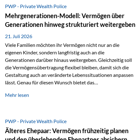
Abwicklung für Vertriebspartner deutlich effizienter
PWP - Private Wealth Police
gestaltet. Anträge werden direkt elektronisch übermittelt,
Mehrgenerationen-Modell: Vermögen über
Medienbrüche reduziert und die weitere Bearbeitung
Generationen hinweg strukturiert weitergeben
beschleunigt. Ab sofort können auch juristische Personen,
wie Kapitalgesellschaften oder Stiftungen, als
21. Juli 2026
Versicherungsnehmer eingesetzt werden. Damit erweitert
Viele Familien möchten ihr Vermögen nicht nur an die
die Vienna-Life die Einsatzmöglichkeiten der Private Wealth
eigenen Kinder, sondern langfristig auch an die
Police insbesondere für…
Generationen darüber hinaus weitergeben. Gleichzeitig soll
die Vermögensübertragung flexibel bleiben, damit sich die
Gestaltung auch an veränderte Lebenssituationen anpassen
lässt. Genau für diesen Wunsch bietet das
Mehrgenerationen-Modell der Private Wealth Police der
Mehr lesen
Vienna-Life eine interessante Lösung. Es ermöglicht,
Vermögen bereits heute generationenübergreifend zu
strukturieren und dennoch flexibel zu bleiben. Die
Ausgangssituation Stellen Sie sich folgende Familie vor: Die
PWP - Private Wealth Police
Großeltern haben über viele Jahre Vermögen aufgebaut. Ihr
Älteres Ehepaar: Vermögen frühzeitig planen
Wunsch ist es, dieses Vermögen nicht nur den eigenen
und den überlebenden Ehepartner absichern