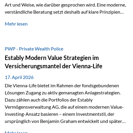
Art und Weise, wie darüber gesprochen wird. Eine moderne,
verständliche Beratung setzt deshalb auf klare Prinzipien
statt auf komplizierte Prognosen. Im Mittelpunkt stehen
Mehr lesen
fünf zentrale Faktoren: eine saubere Struktur, breite
Risikostreuung, Kosteneffizienz, steuerliche Optimierung
und ein wissenschaftlich fundierter Ansatz. Impulse zu
diesem Thema liefern unter anderem die praxisnahen
PWP - Private Wealth Police
Ansätze von Finanzexperte Klaus Rost, der seit vielen Jahren
Estably Modern Value Strategien im
für eine verständliche und…
Versicherungsmantel der Vienna-Life
17. April 2026
Die Vienna-Life bietet im Rahmen der fondsgebundenen
Lösungen Zugang zu aktiv gemanagten Anlagestrategien.
Dazu zählen auch die Portfolios der Estably
Vermögensverwaltung AG, die auf einem modernen Value-
Investing-Ansatz basieren – einem Investmentstil, der
ursprünglich von Benjamin Graham entwickelt und später
durch Investoren wie Warren Buffett weiter geprägt wurde.
Mehr lesen