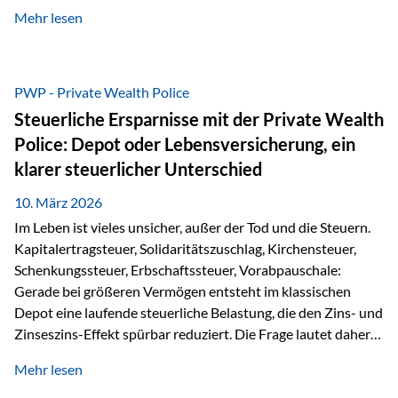
kontinuierliche Weiterbildung von vertrieblich tätigen
Mehr lesen
Personen transparent zu dokumentieren. Seit der
Umsetzung der EU-Versicherungsvertriebsrichtlinie besteht
eine gesetzliche Weiterbildungspflicht von mindestens 15
Stunden pro Jahr für vertrieblich tätige Personen in der
PWP - Private Wealth Police
Versicherungsbranche. Über die Weiterbildungsdatenbank
Steuerliche Ersparnisse mit der Private Wealth
von „gut beraten“ können absolvierte Bildungsmaßnahmen
Police: Depot oder Lebensversicherung, ein
zentral erfasst und dokumentiert werden. „gut beraten“
klarer steuerlicher Unterschied
zertifiziert Als zertifizierter Bildungsanbieter können unsere
Webinare nun für die…
10. März 2026
Im Leben ist vieles unsicher, außer der Tod und die Steuern.
Kapitalertragsteuer, Solidaritätszuschlag, Kirchensteuer,
Schenkungssteuer, Erbschaftssteuer, Vorabpauschale:
Gerade bei größeren Vermögen entsteht im klassischen
Depot eine laufende steuerliche Belastung, die den Zins- und
Zinseszins-Effekt spürbar reduziert. Die Frage lautet daher:
Wie kann Vermögen strukturiert werden, damit Steuern
Mehr lesen
nicht laufend Kapital entziehen – sondern möglichst lange im
System arbeiten? Hier setzt die Private Wealth Police an.