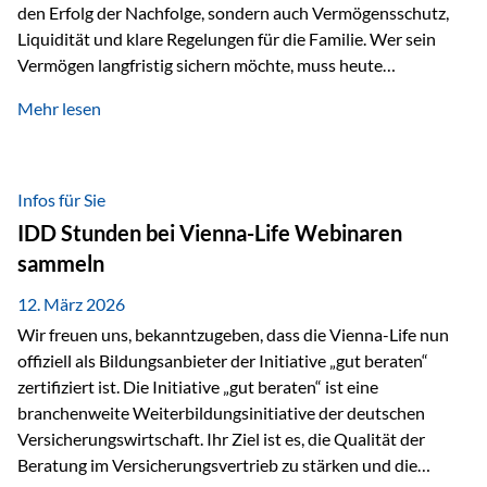
den Erfolg der Nachfolge, sondern auch Vermögensschutz,
Liquidität und klare Regelungen für die Familie. Wer sein
Vermögen langfristig sichern möchte, muss heute
international denken. Und genau hier setzt das Buch
Mehr lesen
„Erfolgsformel Liechtenstein“, herausgegeben und verfasst
von Rolf Klein, an – ein praxisnahes Nachschlagewerk, das
Vermögensnachfolge, Vermögensmanagement und
Vermögensschutz strategisch miteinander verbindet.
Infos für Sie
Warum klassische Nachfolgeplanung oft scheitert Viele
IDD Stunden bei Vienna-Life Webinaren
Vermögen werden erst im Todesfall übertragen. Das kann zu
sammeln
Problemen führen: Hohe Erbschaftsteuern Streitigkeiten
zwischen Erben Liquiditätsprobleme bei Immobilien…
12. März 2026
Wir freuen uns, bekanntzugeben, dass die Vienna-Life nun
offiziell als Bildungsanbieter der Initiative „gut beraten“
zertifiziert ist. Die Initiative „gut beraten“ ist eine
branchenweite Weiterbildungsinitiative der deutschen
Versicherungswirtschaft. Ihr Ziel ist es, die Qualität der
Beratung im Versicherungsvertrieb zu stärken und die