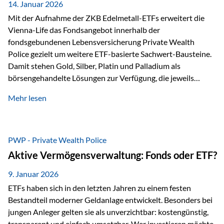
breit ab, ohne die…
14. Januar 2026
Mit der Aufnahme der ZKB Edelmetall-ETFs erweitert die
Vienna-Life das Fondsangebot innerhalb der
fondsgebundenen Lebensversicherung Private Wealth
Police gezielt um weitere ETF-basierte Sachwert-Bausteine.
Damit stehen Gold, Silber, Platin und Palladium als
börsengehandelte Lösungen zur Verfügung, die jeweils
physisch hinterlegte Edelmetalle abbilden. Der Fokus liegt
Mehr lesen
dabei nicht auf einzelnen Marktmeinungen, sondern auf
einer systematischen Portfoliologik: ETFs dienen als
transparente, effiziente Bausteine für Risikostreuung,
Inflationsrobustheit und Stabilisierung – eingebettet in eine
PWP - Private Wealth Police
liechtensteinische Versicherungsstruktur. Die
Aktive Vermögensverwaltung: Fonds oder ETF?
Sicherheitsarchitektur: Liechtenstein als Strukturprinzip Die
Private Wealth Police positioniert sich mit einer dreistufigen
9. Januar 2026
Sicherheitsarchitektur, die auf mehreren Ebenen ansetzt:
ETFs haben sich in den letzten Jahren zu einem festen
Stufe 1: Versicherer-Ebene • Versicherung mit…
Bestandteil moderner Geldanlage entwickelt. Besonders bei
jungen Anleger gelten sie als unverzichtbar: kostengünstig,
transparent und einfach umsetzbar. Wer investieren möchte,