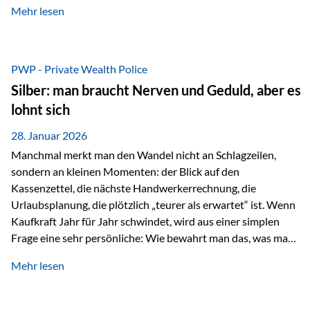
Mehr lesen
starken Anstiegen. Diese verändern jedoch nicht die
langfristige Funktion von Gold als Sachwert und
Diversifikationsinstrument. In einem Umfeld, das weiterhin
von geopolitischen Spannungen, einer stark ausgeweiteten
PWP - Private Wealth Police
Geldmenge sowie strukturellen Verschiebungen an den
Silber: man braucht Nerven und Geduld, aber es
Kapitalmärkten geprägt ist, bleibt Gold ein bewährter Anker.
lohnt sich
Nicht, weil…
28. Januar 2026
Manchmal merkt man den Wandel nicht an Schlagzeilen,
sondern an kleinen Momenten: der Blick auf den
Kassenzettel, die nächste Handwerkerrechnung, die
Urlaubsplanung, die plötzlich „teurer als erwartet“ ist. Wenn
Kaufkraft Jahr für Jahr schwindet, wird aus einer simplen
Frage eine sehr persönliche: Wie bewahrt man das, was man
sich aufgebaut hat? Genau dann wird es Zeit, sich
Mehr lesen
Sachwerten mit einer Investition in Sachwerte zu
beschäftigen; Nicht als Mode, sondern als Prinzip: Vermögen
soll nicht nur wachsen, sondern auch Substanz behalten –