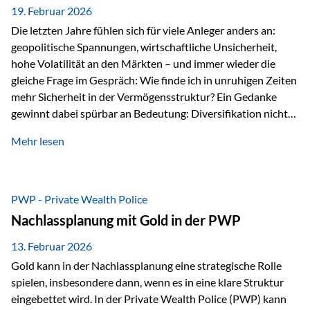
19. Februar 2026
Die letzten Jahre fühlen sich für viele Anleger anders an:
geopolitische Spannungen, wirtschaftliche Unsicherheit,
hohe Volatilität an den Märkten – und immer wieder die
gleiche Frage im Gespräch: Wie finde ich in unruhigen Zeiten
mehr Sicherheit in der Vermögensstruktur? Ein Gedanke
gewinnt dabei spürbar an Bedeutung: Diversifikation nicht
nur über Anlageklassen, sondern auch über Jurisdiktionen.
Mehr lesen
Wer Vermögen ausschließlich in einem Rechtsraum
organisiert, ist auch von dessen Rahmenbedingungen
besonders abhängig. Genau hier kann das Fürstentum
Liechtenstein eine Rolle spielen: außerhalb der EU, ohne
PWP - Private Wealth Police
Euro, mit einem eigenständigen Rechts- und Finanzplatz.
Nachlassplanung mit Gold in der PWP
Und genau an dieser Stelle setzt der 3-Zellenschutz an –…
13. Februar 2026
Gold kann in der Nachlassplanung eine strategische Rolle
spielen, insbesondere dann, wenn es in eine klare Struktur
eingebettet wird. In der Private Wealth Police (PWP) kann