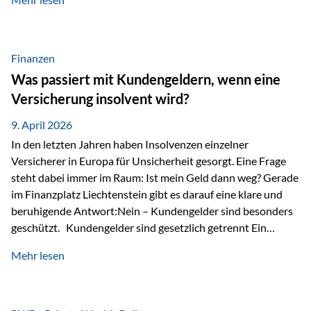
Modernes Value Investing als Grundlage Der
Investmentansatz von Estably basiert auf der
Weiterentwicklung des klassischen Value Investing. Im
Fokus stehen Unternehmen, deren Börsenkurs unter ihrem
Finanzen
inneren Wert liegt. Neben klassischen
Was passiert mit Kundengeldern, wenn eine
Bewertungskennzahlen werden auch qualitative Faktoren
Versicherung insolvent wird?
wie Geschäftsmodell, Wettbewerbsvorteile und
Managementqualität…
9. April 2026
In den letzten Jahren haben Insolvenzen einzelner
Versicherer in Europa für Unsicherheit gesorgt. Eine Frage
steht dabei immer im Raum: Ist mein Geld dann weg? Gerade
im Finanzplatz Liechtenstein gibt es darauf eine klare und
beruhigende Antwort:Nein – Kundengelder sind besonders
geschützt. Kundengelder sind gesetzlich getrennt Ein
zentraler Schutzmechanismus in Liechtenstein ist die
Mehr lesen
sogenannte Sondermasse. Das bedeutet:Die
Vermögenswerte, die zur Deckung der
Versicherungsverpflichtungen dienen, werden rechtlich vom
Vermögen der Versicherungsgesellschaft getrennt. Konkret