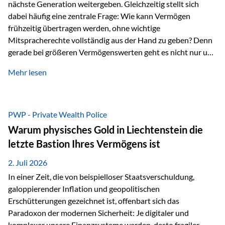
nächste Generation weitergeben. Gleichzeitig stellt sich
dabei häufig eine zentrale Frage: Wie kann Vermögen
frühzeitig übertragen werden, ohne wichtige
Mitspracherechte vollständig aus der Hand zu geben? Denn
gerade bei größeren Vermögenswerten geht es nicht nur um
die Frage der Übertragung. Es geht auch darum,
Mehr lesen
sicherzustellen, dass das Vermögen langfristig erhalten
bleibt und entsprechend der ursprünglichen Planung
verwendet wird. Ein Beispiel aus der Praxis Stellen Sie sich
folgende Situation vor: Ein Vater schenkt seiner Tochter
PWP - Private Wealth Police
einen Teil seines Vermögens. Einige Jahre später möchte die
Warum physisches Gold in Liechtenstein die
Tochter das Geld kurzfristig verwenden, um…
letzte Bastion Ihres Vermögens ist
2. Juli 2026
In einer Zeit, die von beispielloser Staatsverschuldung,
galoppierender Inflation und geopolitischen
Erschütterungen gezeichnet ist, offenbart sich das
Paradoxon der modernen Sicherheit: Je digitaler und
komplexer unsere Finanzsysteme werden, desto fragiler