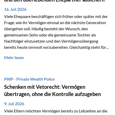
Kindern, sondern langfristig auch den Enkeln zukommen zu…
16. Juli 2026
Viele Ehepaare beschäftigen sich früher oder später mit der
Frage, wie ihr Vermögen einmal an die nächste Generation
übergehen soll. Häufig besteht der Wunsch, den
gemeinsamen Sohn oder die gemeinsame Tochter als
Nachfolger einzusetzen und den Vermögensübergang
bereits heute sinnvoll vorzubereiten. Gleichzeitig steht für
viele Ehepaare ein weiterer Aspekt im Mittelpunkt: Was
Mehr lesen
passiert, wenn einer der beiden verstirbt? Der überlebende
Ehepartner soll auch dann weiterhin finanziell unabhängig
bleiben und uneingeschränkt über das gemeinsame
Vermögen verfügen können. Genau für diese
PWP - Private Wealth Police
Ausgangssituation bietet die Private Wealth Police der
Schenken mit Vetorecht: Vermögen
Vienna-Life eine durchdachte Gestaltungsmöglichkeit. Die
übertragen, ohne die Kontrolle aufzugeben
Ausgangssituation Stellen Sie sich folgendes Beispiel vor:
Ein…
9. Juli 2026
Viele Eltern möchten Vermögen bereits zu Lebzeiten an die