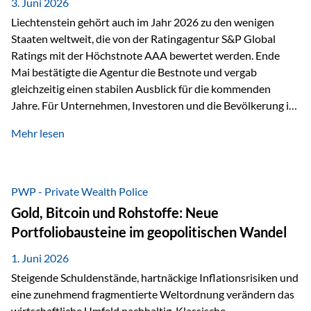
unseres Weges und unseres Anspruchs,…
3. Juni 2026
Liechtenstein gehört auch im Jahr 2026 zu den wenigen
Staaten weltweit, die von der Ratingagentur S&P Global
Ratings mit der Höchstnote AAA bewertet werden. Ende
Mai bestätigte die Agentur die Bestnote und vergab
gleichzeitig einen stabilen Ausblick für die kommenden
Jahre. Für Unternehmen, Investoren und die Bevölkerung ist
diese Einstufung ein wichtiges Signal. Sie unterstreicht die
Mehr lesen
finanzielle Stabilität des Landes sowie das Vertrauen
internationaler Märkte in den Wirtschafts- und
Finanzstandort Liechtenstein. Starker Wirtschaftsstandort
trotz Herausforderungen Die weltwirtschaftlichen
PWP - Private Wealth Police
Rahmenbedingungen bleiben anspruchsvoll. Geopolitische
Gold, Bitcoin und Rohstoffe: Neue
Unsicherheiten, eine verhaltene Investitionstätigkeit und
Portfoliobausteine im geopolitischen Wandel
eine schwächere Nachfrage in wichtigen Exportmärkten
beeinflussen auch die liechtensteinische Wirtschaft.
1. Juni 2026
Dennoch sieht…
Steigende Schuldenstände, hartnäckige Inflationsrisiken und
eine zunehmend fragmentierte Weltordnung verändern das
wirtschaftliche Umfeld nachhaltig. Klassische