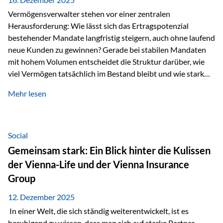
Vermögensverwalter stehen vor einer zentralen
Herausforderung: Wie lässt sich das Ertragspotenzial
bestehender Mandate langfristig steigern, auch ohne laufend
neue Kunden zu gewinnen? Gerade bei stabilen Mandaten
mit hohem Volumen entscheidet die Struktur darüber, wie
viel Vermögen tatsächlich im Bestand bleibt und wie stark
sich das Verwaltungsentgelt über die Jahre entwickelt. Ein
Mehr lesen
Beispiel verdeutlicht diese Wirkung besonders deutlich.
Wird ein Vermögen von 25 Millionen Euro über einen
Zeitraum von 20 Jahren verwaltet, ohne dass neue Kunden
hinzukommen, spielt nicht nur die Rendite eine Rolle. Auch
Social
steuerliche Effekte haben einen erheblichen Einfluss auf…
Gemeinsam stark: Ein Blick hinter die Kulissen
der Vienna-Life und der Vienna Insurance
Group
12. Dezember 2025
In einer Welt, die sich ständig weiterentwickelt, ist es
beruhigend zu wissen, dass man sich auf starke Partner