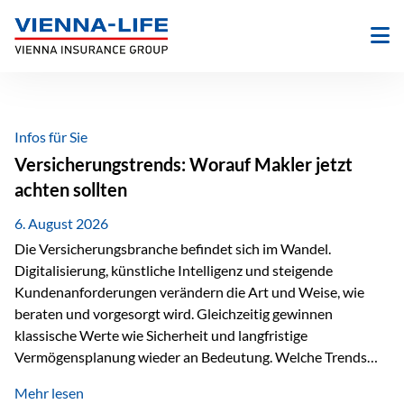
Zum
Inhalt
springen
Infos für Sie
Versicherungstrends: Worauf Makler jetzt
achten sollten
6. August 2026
Die Versicherungsbranche befindet sich im Wandel.
Digitalisierung, künstliche Intelligenz und steigende
Kundenanforderungen verändern die Art und Weise, wie
beraten und vorgesorgt wird. Gleichzeitig gewinnen
klassische Werte wie Sicherheit und langfristige
Vermögensplanung wieder an Bedeutung. Welche Trends
sollten Versicherungsmakler deshalb aktuell besonders im
Mehr lesen
Blick behalten? Digitalisierung und KI verändern die