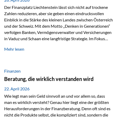
Der Finanzplatz Liechtenstein lässt sich nicht auf trockene
Zahlen reduzieren, aber sie geben einen eindrucksvollen
Einblick in die Stärke des kleinen Landes zwischen Österreich
und der Schweiz. Mit dem Motto „Denken in Generationen“
verfolgen Banken, Vermögensverwalter und Versicherungen
in Vaduz und Schaan eine langfristige Strategie. Im Fokus
stehen dabei vor allem: Qualität Stabilität internationaler
Mehr lesen
Marktzugang Liechtenstein hat sich in den letzten Jahren zu
einem wichtigen Drehpunkt für grenzüberschreitende
Finanzdienstleistungen entwickelt – und die aktuellsten
verfügbaren Kennzahlen (Stand Ende 2024, veröffentlicht
Finanzen
2025/2026)…
Beratung, die wirklich verstanden wird
22. April 2026
Wie legt man sein Geld sinnvoll an und vor allem so, dass
man es wirklich versteht? Genau hier liegt eine der größten
Herausforderungen in der Finanzberatung. Denn oft sind es
nicht die Produkte selbst, die kompliziert sind, sondern die