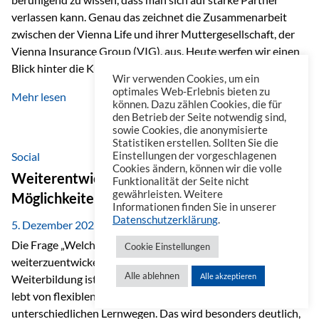
verlassen kann. Genau das zeichnet die Zusammenarbeit
zwischen der Vienna Life und ihrer Muttergesellschaft, der
Vienna Insurance Group (VIG), aus. Heute werfen wir einen
Blick hinter die Kulissen auf eine Unternehmensgruppe mit
Wir verwenden Cookies, um ein
beeindruckender Geschichte, gewachsenem Know-how und
optimales Web-Erlebnis bieten zu
Mehr lesen
einem stabilen Fundament. Ein starkes Netzwerk in ganz
können. Dazu zählen Cookies, die für
den Betrieb der Seite notwendig sind,
Europa Die Vienna Insurance Group ist die führende
sowie Cookies, die anonymisierte
Versicherungsgruppe in Zentral- und Osteuropa. Mit über
Statistiken erstellen. Sollten Sie die
50 Versicherungsgesellschaften in insgesamt 30 Ländern
Social
Einstellungen der vorgeschlagenen
Cookies ändern, können wir die volle
verbindet sie regionale Stärke mit internationaler
Weiterentwicklung im Berufsalltag: Welche
Funktionalität der Seite nicht
Kompetenz.
gewährleisten. Weitere
Möglichkeiten es gibt
Informationen finden Sie in unserer
Datenschutzerklärung
.
5. Dezember 2025
Die Frage „Welche Möglichkeiten gibt es, sich
Cookie Einstellungen
weiterzuentwickeln?“ lässt sich heute vielseitig beantworten.
Alle ablehnen
Alle akzeptieren
Weiterbildung ist längst kein starrer Prozess mehr, sondern
lebt von flexiblen Formaten, individuellen Bedürfnissen und
unterschiedlichen Lernwegen. Das wird besonders deutlich,