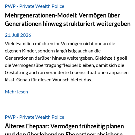
Abwicklung für Vertriebspartner deutlich effizienter
PWP - Private Wealth Police
gestaltet. Anträge werden direkt elektronisch übermittelt,
Mehrgenerationen-Modell: Vermögen über
Medienbrüche reduziert und die weitere Bearbeitung
Generationen hinweg strukturiert weitergeben
beschleunigt. Ab sofort können auch juristische Personen,
wie Kapitalgesellschaften oder Stiftungen, als
21. Juli 2026
Versicherungsnehmer eingesetzt werden. Damit erweitert
Viele Familien möchten ihr Vermögen nicht nur an die
die Vienna-Life die Einsatzmöglichkeiten der Private Wealth
eigenen Kinder, sondern langfristig auch an die
Police insbesondere für…
Generationen darüber hinaus weitergeben. Gleichzeitig soll
die Vermögensübertragung flexibel bleiben, damit sich die
Gestaltung auch an veränderte Lebenssituationen anpassen
lässt. Genau für diesen Wunsch bietet das
Mehrgenerationen-Modell der Private Wealth Police der
Mehr lesen
Vienna-Life eine interessante Lösung. Es ermöglicht,
Vermögen bereits heute generationenübergreifend zu
strukturieren und dennoch flexibel zu bleiben. Die
Ausgangssituation Stellen Sie sich folgende Familie vor: Die
PWP - Private Wealth Police
Großeltern haben über viele Jahre Vermögen aufgebaut. Ihr
Älteres Ehepaar: Vermögen frühzeitig planen
Wunsch ist es, dieses Vermögen nicht nur den eigenen
und den überlebenden Ehepartner absichern