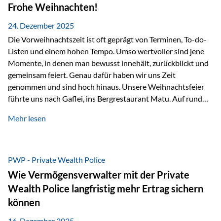
Erlebnissen konnten wir…
Frohe Weihnachten!
24. Dezember 2025
Die Vorweihnachtszeit ist oft geprägt von Terminen, To-do-
Listen und einem hohen Tempo. Umso wertvoller sind jene
Momente, in denen man bewusst innehält, zurückblickt und
gemeinsam feiert. Genau dafür haben wir uns Zeit
genommen und sind hoch hinaus. Unsere Weihnachtsfeier
führte uns nach Gaflei, ins Bergrestaurant Matu. Auf rund
1.500 Metern über dem Rheintal erwartete uns nicht nur ein
Mehr lesen
beeindruckendes Panorama, sondern auch etwas, das im
Alltag oft zu kurz kommt: Ruhe, Klarheit und echter
Weitblick, im wahrsten Sinne des Wortes. Inmitten
verschneiter Landschaft, bei feinem Essen, guter Musik und
PWP - Private Wealth Police
einer entspannten…
Wie Vermögensverwalter mit der Private
Wealth Police langfristig mehr Ertrag sichern
können
16. Dezember 2025