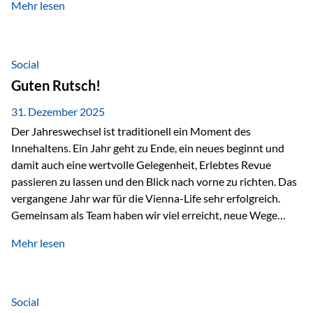
Mehr lesen
Branchentreffen für Finanz- und Versicherungsprofis im
deutschsprachigen Raum. Für uns bietet die Veranstaltung
die ideale Plattform, um aktuelle Themen rund um Vorsorge,
Vermögensstrukturierung und Nachfolgeplanung
Social
gemeinsam zu diskutieren. Persönlich für Sie vor Ort An
Guten Rutsch!
beiden Kongresstagen stehen Ihnen Maximilian
Fichtenbauer, Dirk…
31. Dezember 2025
Der Jahreswechsel ist traditionell ein Moment des
Innehaltens. Ein Jahr geht zu Ende, ein neues beginnt und
damit auch eine wertvolle Gelegenheit, Erlebtes Revue
passieren zu lassen und den Blick nach vorne zu richten. Das
vergangene Jahr war für die Vienna-Life sehr erfolgreich.
Gemeinsam als Team haben wir viel erreicht, neue Wege
beschritten und besondere Momente erlebt.
Mehr lesen
Veranstaltungen wie der Schnifisschnauf, aber auch unsere
Teamevents, vom Minigolf bis zur Weihnachtsfeier, haben
den Zusammenhalt gestärkt und gezeigt, wie wichtig ein
starkes Miteinander ist. Neben diesen gemeinsamen
Social