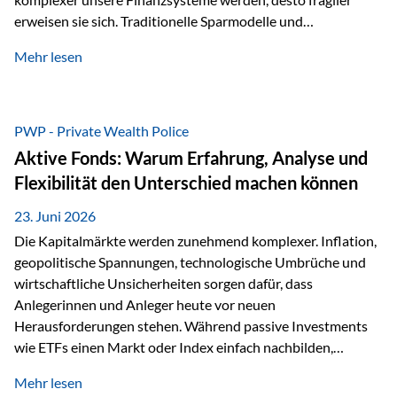
erweisen sie sich. Traditionelle Sparmodelle und
papierbasierte Anlagen, die über Jahrzehnte als
Mehr lesen
unumstößlich galten, versagen angesichts der expansiven
Geldpolitik der Zentralbanken. In diesem Umfeld stellt die
Rückbesinnung auf ein Jahrtausende altes Edelmetall keine
Nostalgie dar, sondern ist die modernste und strategisch
PWP - Private Wealth Police
klügste Antwort auf globale Instabilität. Physische Werte
Aktive Fonds: Warum Erfahrung, Analyse und
und der richtige Rechtsstandort sind heute keine bloße
Flexibilität den Unterschied machen können
Option mehr, sondern eine strategische Notwendigkeit. 1.
Der massive Aufwand hinter einem winzigen…
23. Juni 2026
Die Kapitalmärkte werden zunehmend komplexer. Inflation,
geopolitische Spannungen, technologische Umbrüche und
wirtschaftliche Unsicherheiten sorgen dafür, dass
Anlegerinnen und Anleger heute vor neuen
Herausforderungen stehen. Während passive Investments
wie ETFs einen Markt oder Index einfach nachbilden,
verfolgen aktiv gemanagte Fonds einen anderen Ansatz: Sie
Mehr lesen
setzen auf die Expertise erfahrener Fondsmanager, die