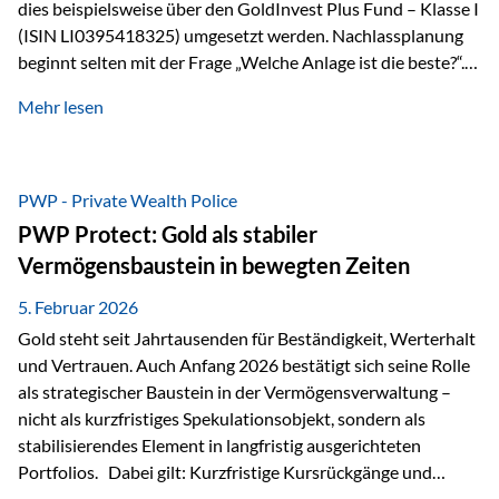
dies beispielsweise über den GoldInvest Plus Fund – Klasse I
(ISIN LI0395418325) umgesetzt werden. Nachlassplanung
beginnt selten mit der Frage „Welche Anlage ist die beste?“.
In der Praxis geht es zuerst um ganz andere Themen:Wer soll
Mehr lesen
was bekommen – wann – und in welcher Struktur?Und vor
allem: Wie lassen sich Streit, Liquiditätsengpässe oder
Notverkäufe vermeiden, wenn ein Todesfall eintritt? Gerade
bei größeren Vermögen ist das entscheidend.
PWP - Private Wealth Police
PWP Protect: Gold als stabiler
Vermögensbaustein in bewegten Zeiten
5. Februar 2026
Gold steht seit Jahrtausenden für Beständigkeit, Werterhalt
und Vertrauen. Auch Anfang 2026 bestätigt sich seine Rolle
als strategischer Baustein in der Vermögensverwaltung –
nicht als kurzfristiges Spekulationsobjekt, sondern als
stabilisierendes Element in langfristig ausgerichteten
Portfolios. Dabei gilt: Kurzfristige Kursrückgänge und
Schwankungen sind jederzeit möglich – insbesondere nach