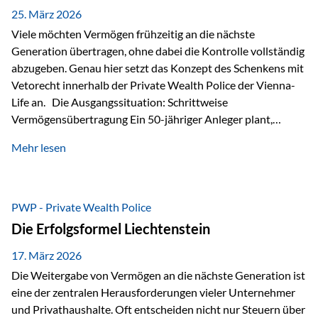
Besonders hervorzuheben ist hierbei Artikel 14 der
25. März 2026
liechtensteinischen Verfassung. Darin…
Viele möchten Vermögen frühzeitig an die nächste
Generation übertragen, ohne dabei die Kontrolle vollständig
abzugeben. Genau hier setzt das Konzept des Schenkens mit
Vetorecht innerhalb der Private Wealth Police der Vienna-
Life an. Die Ausgangssituation: Schrittweise
Vermögensübertragung Ein 50-jähriger Anleger plant,
seinem Kind Vermögen zu übertragen. Dabei soll nicht nur
Mehr lesen
der steuerliche Freibetrag optimal genutzt werden, sondern
auch sichergestellt sein, dass mit dem verschenken Geld
verantwortungsvoll umgegangen wird. Das Ziel:Eine
strukturierte, langfristige Vermögensübertragung, ohne die
PWP - Private Wealth Police
Kontrolle vollständig aus der Hand zu geben. Die Lösung:
Die Erfolgsformel Liechtenstein
Abschmelzung mit Vetorecht Die Umsetzung erfolgt über die
Private Wealth Police…
17. März 2026
Die Weitergabe von Vermögen an die nächste Generation ist
eine der zentralen Herausforderungen vieler Unternehmer
und Privathaushalte. Oft entscheiden nicht nur Steuern über