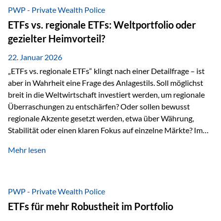
gerade dann, wenn Märkte nervös werden,…
PWP - Private Wealth Police
ETFs vs. regionale ETFs: Weltportfolio oder
gezielter Heimvorteil?
22. Januar 2026
„ETFs vs. regionale ETFs“ klingt nach einer Detailfrage – ist
aber in Wahrheit eine Frage des Anlagestils. Soll möglichst
breit in die Weltwirtschaft investiert werden, um regionale
Überraschungen zu entschärfen? Oder sollen bewusst
regionale Akzente gesetzt werden, etwa über Währung,
Stabilität oder einen klaren Fokus auf einzelne Märkte? Im
Rahmen der fondsgebundenen Lebensversicherung Private
Mehr lesen
Wealth Police der Vienna-Life lassen sich beide Ansätze
kombinieren. Der „Schutz“ im Portfolio entsteht dabei nicht
als Garantie, sondern als Zusammenspiel aus
Risikostreuung, Inflationsrobustheit und Stabilisierung. 1)
PWP - Private Wealth Police
Die Philosophiefrage: breit oder bewusst? Global investieren
ETFs für mehr Robustheit im Portfolio
bedeutet: Das Portfolio bildet die Weltmärkte möglichst