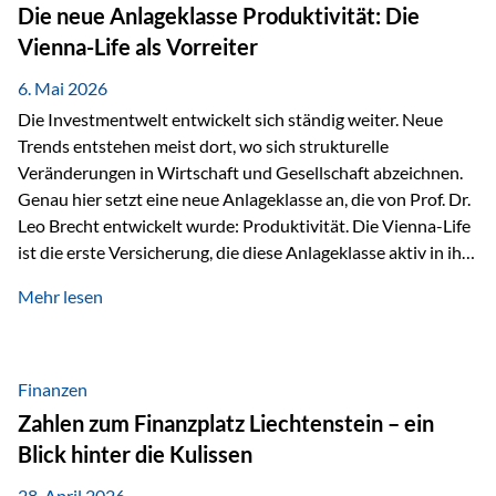
Strecke mit rund 4,8 Kilometern und 680 Höhenmetern
Die neue Anlageklasse Produktivität: Die
stellte die Teilnehmerinnen und Teilnehmer vor eine
Vienna-Life als Vorreiter
sportliche Herausforderung. Doch…
6. Mai 2026
Die Investmentwelt entwickelt sich ständig weiter. Neue
Trends entstehen meist dort, wo sich strukturelle
Veränderungen in Wirtschaft und Gesellschaft abzeichnen.
Genau hier setzt eine neue Anlageklasse an, die von Prof. Dr.
Leo Brecht entwickelt wurde: Produktivität. Die Vienna-Life
ist die erste Versicherung, die diese Anlageklasse aktiv in ihre
Lösung integriert und positioniert sich damit bewusst als
Mehr lesen
Vorreiter. Warum auf das Thema Produktivität setzen? Die
globalen Herausforderungen der Zeit, wie Inflation,
demografischer Wandel oder sinkendes
Wirtschaftswachstum, verändern die Spielregeln für
Finanzen
Investoren. Produktivität adressiert genau diese
Zahlen zum Finanzplatz Liechtenstein – ein
Herausforderungen, da wirtschaftliches Wachstum
Blick hinter die Kulissen
langfristig durch Produktivitätssteigerung entsteht, also
durch die Fähigkeit von Unternehmen, mehr…
28. April 2026