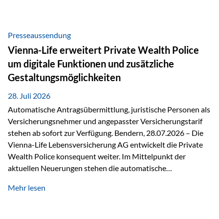
Beratung Digitale Prozesse und künstliche Intelligenz sind
längst Teil des Versicherungsalltags. Sie erleichtern
administrative Aufgaben, beschleunigen Abläufe und
Presseaussendung
schaffen mehr Zeit für das Wesentliche: die persönliche
Vienna-Life erweitert Private Wealth Police
Beratung. Gerade deshalb wird die individuelle Betreuung
um digitale Funktionen und zusätzliche
zum entscheidenden Erfolgsfaktor. Technologie kann
Gestaltungsmöglichkeiten
unterstützen, Vertrauen entsteht jedoch weiterhin im
persönlichen Gespräch. Bei der Vienna-Life reagieren…
28. Juli 2026
Automatische Antragsübermittlung, juristische Personen als
Versicherungsnehmer und angepasster Versicherungstarif
stehen ab sofort zur Verfügung. Bendern, 28.07.2026 – Die
Vienna-Life Lebensversicherung AG entwickelt die Private
Wealth Police konsequent weiter. Im Mittelpunkt der
aktuellen Neuerungen stehen die automatische
Antragsübermittlung, die Möglichkeit, juristische Personen
Mehr lesen
als Versicherungsnehmer einzusetzen, sowie eine
Überarbeitung des zugrundeliegenden Versicherungstarifes.
Durch die automatische Antragsübermittlung wird die