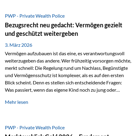
Das Problem: Laufende Besteuerung im Depot Im
Privatdepot fallen an: Abgeltungssteuer Fondsbesteuerung
PWP - Private Wealth Police
(Vorabpauschale, Teilfreistellung) Kein steuerlicher Abzug
Bezugsrecht neu gedacht: Vermögen gezielt
der Vermögensverwaltungs-Gebühren /
und geschützt weitergeben
Depotbankgebühren Jährliches Steuerreporting erforderlich
Zinsen, Dividenden und Kursgewinne werden laufend
3. März 2026
besteuert.
Vermögen aufzubauen ist das eine, es verantwortungsvoll
weiterzugeben das andere. Wer frühzeitig vorsorgen möchte,
merkt schnell: Die Regelung rund um Nachlass, Begünstigte
und Vermögensschutz ist komplexer, als es auf den ersten
Blick scheint. Denn es stellen sich entscheidende Fragen:
Was passiert, wenn das eigene Kind noch zu jung oder
unerfahren ist, um eine größere Summe sinnvoll zu
Mehr lesen
verwalten? Wie kann verhindert werden, dass Ex-Partner,
Gläubiger oder andere Dritte Zugriff auf das Vermögen
erhalten? Und wie lässt sich Vermögen klar und
unbürokratisch übertragen, ohne ausschließlich auf ein
PWP - Private Wealth Police
Testament angewiesen zu sein? Wenn klassische Lösungen