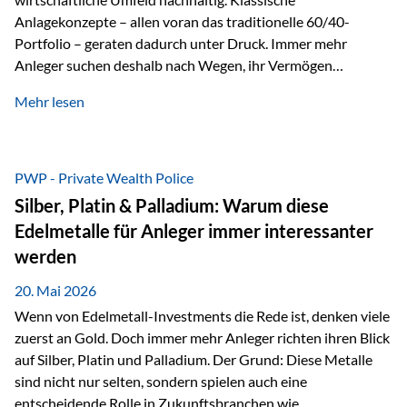
Anlagekonzepte – allen voran das traditionelle 60/40-
Portfolio – geraten dadurch unter Druck. Immer mehr
Anleger suchen deshalb nach Wegen, ihr Vermögen
langfristig gegen Kaufkraftverlust und geopolitische
Mehr lesen
Unsicherheit abzusichern. Genau hier rücken reale und
nicht-inflationierbare Werte wie Gold, Rohstoffe und
digitale Assets wieder in den Fokus. Gold gewinnt seine
monetäre Rolle zurück Gold erlebt derzeit eine
PWP - Private Wealth Police
bemerkenswerte Renaissance als monetärer Wertspeicher.
Silber, Platin & Palladium: Warum diese
Treiber sind Rekordkäufe der Zentralbanken, geopolitische
Edelmetalle für Anleger immer interessanter
Spannungen und ein schleichender Vertrauensverlust in
werden
ungedeckte Papierwährungen. Wie groß dieser
Vertrauensverlust ausfällt, zeigt ein nüchterner
20. Mai 2026
Langfristvergleich: Seit…
Wenn von Edelmetall-Investments die Rede ist, denken viele
zuerst an Gold. Doch immer mehr Anleger richten ihren Blick
auf Silber, Platin und Palladium. Der Grund: Diese Metalle
sind nicht nur selten, sondern spielen auch eine
entscheidende Rolle in Zukunftsbranchen wie