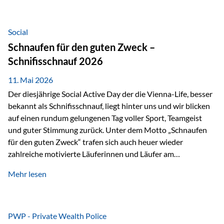
tatsächliche wirtschaftliche Entwicklung von Unternehmen
über viele Jahre hinweg. Als Teil der Produktauswahl
innerhalb der Private Wealth Police der Vienna-Life steht
Social
der Oculus Value Capital Fund für einen langfristig
Schnaufen für den guten Zweck –
orientierten Value-Investing-Ansatz mit Fokus auf
Schnifisschnauf 2026
fundamentale Unternehmensanalyse und nachhaltige
Wertentwicklung. Der Investmentansatz: Value Investing
11. Mai 2026
mit Weitblick Im Zentrum steht ein…
Der diesjährige Social Active Day der die Vienna-Life, besser
bekannt als Schnifisschnauf, liegt hinter uns und wir blicken
auf einen rundum gelungenen Tag voller Sport, Teamgeist
und guter Stimmung zurück. Unter dem Motto „Schnaufen
für den guten Zweck“ trafen sich auch heuer wieder
zahlreiche motivierte Läuferinnen und Läufer am
Dünserberg in Schnifis, um gemeinsam sportliche
Mehr lesen
Höchstleistungen für einen guten Zweck zu erbringen. Mit
grosser Freude dürfen wir verkünden, dass dabei
beeindruckende 14.000 Euro zugunsten des Schulheims
Mäder gesammelt werden konnten. Die anspruchsvolle
PWP - Private Wealth Police