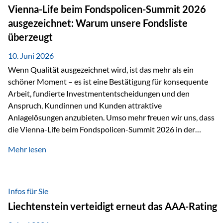
zahlreiche Zukunftstechnologien praktisch unverzichtbar.
Vienna-Life beim Fondspolicen-Summit 2026
Silber findet sich unter anderem in: Solarmodulen
ausgezeichnet: Warum unsere Fondsliste
Elektrofahrzeugen Halbleitern Smartphones und Tablets…
überzeugt
10. Juni 2026
Wenn Qualität ausgezeichnet wird, ist das mehr als ein
schöner Moment – es ist eine Bestätigung für konsequente
Arbeit, fundierte Investmententscheidungen und den
Anspruch, Kundinnen und Kunden attraktive
Anlagelösungen anzubieten. Umso mehr freuen wir uns, dass
die Vienna-Life beim Fondspolicen-Summit 2026 in der
Kategorie ETF/Passiv ausgezeichnet wurde. Grundlage
Mehr lesen
dieser Ehrung ist der renommierte Fondspolicenreport der
SAM – Smart Asset Management Service GmbH, bei dem
mehr als 20 Fondspolicen-Anbieter aus Investmentsicht
analysiert und verglichen wurden. Das Ergebnis: Die ETF-
Infos für Sie
Auswahl der Vienna-Life zählt zu den drei besten Angeboten
Liechtenstein verteidigt erneut das AAA-Rating
am Markt. Für uns ist diese Auszeichnung eine Bestätigung