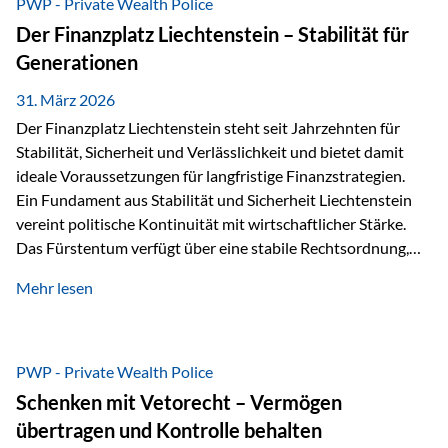
PWP - Private Wealth Police
heißt das:Diese Gelder gehören im Konkursfall nicht zur
Der Finanzplatz Liechtenstein – Stabilität für
allgemeinen Konkursmasse, sondern werden ausschließlich
Generationen
zur Erfüllung…
31. März 2026
Der Finanzplatz Liechtenstein steht seit Jahrzehnten für
Stabilität, Sicherheit und Verlässlichkeit und bietet damit
ideale Voraussetzungen für langfristige Finanzstrategien.
Ein Fundament aus Stabilität und Sicherheit Liechtenstein
vereint politische Kontinuität mit wirtschaftlicher Stärke.
Das Fürstentum verfügt über eine stabile Rechtsordnung,
die auf einer parlamentarischen Demokratie mit
Mehr lesen
monarchischen Elementen basiert. Diese Struktur schafft
nicht nur politische Stabilität, sondern auch eine
außergewöhnlich hohe Planungssicherheit für Investoren
und Unternehmen. Ein wesentliches Merkmal ist die
PWP - Private Wealth Police
Staatsfinanzierung: Liechtenstein weist keine
Schenken mit Vetorecht – Vermögen
Staatsschulden auf, und der Schutz der wirtschaftlichen
übertragen und Kontrolle behalten
Interessen der Bevölkerung ist in der Verfassung verankert.