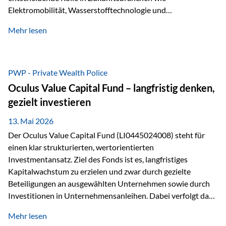
Elektromobilität, Wasserstofftechnologie und
Digitalisierung. Dadurch verbinden sie zwei wichtige
Mehr lesen
Faktoren für Investoren – begrenztes Angebot und
steigende industrielle Nachfrage. Edelmetalle als
Investment mit Zukunftspotenzial Während Gold oft als
klassischer „Sicherheitsanker“ gilt, bieten Silber, Platin und
PWP - Private Wealth Police
Palladium zusätzlich die Chance, von technologischen
Oculus Value Capital Fund – langfristig denken,
Entwicklungen zu profitieren. Die Nachfrage entsteht nicht
gezielt investieren
nur durch Anleger, sondern vor allem durch die Industrie.
Gerade in…
13. Mai 2026
Der Oculus Value Capital Fund (LI0445024008) steht für
einen klar strukturierten, wertorientierten
Investmentansatz. Ziel des Fonds ist es, langfristiges
Kapitalwachstum zu erzielen und zwar durch gezielte
Beteiligungen an ausgewählten Unternehmen sowie durch
Investitionen in Unternehmensanleihen. Dabei verfolgt das
Fondsmanagement eine klare Philosophie: Nicht kurzfristige
Mehr lesen
Marktbewegungen stehen im Fokus, sondern die