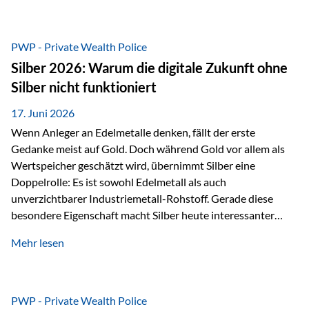
Chancen identifizieren, Risiken bewerten und Portfolios
gezielt steuern. Gerade in einem Umfeld, das von schnellen
Veränderungen geprägt ist, kann diese aktive
PWP - Private Wealth Police
Herangehensweise einen entscheidenden Mehrwert bieten.
Silber 2026: Warum die digitale Zukunft ohne
Was zeichnet aktive Fonds aus? Aktive Fonds verfolgen das
Silber nicht funktioniert
Ziel, nicht nur einen Markt abzubilden, sondern gezielt
Anlageentscheidungen zu treffen. Fondsmanager
17. Juni 2026
analysieren Unternehmen,…
Wenn Anleger an Edelmetalle denken, fällt der erste
Gedanke meist auf Gold. Doch während Gold vor allem als
Wertspeicher geschätzt wird, übernimmt Silber eine
Doppelrolle: Es ist sowohl Edelmetall als auch
unverzichtbarer Industriemetall-Rohstoff. Gerade diese
besondere Eigenschaft macht Silber heute interessanter
denn je. Denn die Welt wird nicht nur digitaler, sondern auch
Mehr lesen
elektrischer – und genau dort spielt Silber eine
entscheidende Rolle. Silber – das Metall der modernen
Wirtschaft Silber verfügt über die höchste elektrische
Leitfähigkeit aller Metalle. Diese Eigenschaft macht es für
PWP - Private Wealth Police