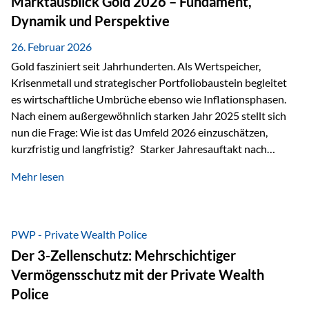
Marktausblick Gold 2026 – Fundament,
nicht ausreichen Traditionelle Nachlassregelungen stoßen
Dynamik und Perspektive
oft…
26. Februar 2026
Gold fasziniert seit Jahrhunderten. Als Wertspeicher,
Krisenmetall und strategischer Portfoliobaustein begleitet
es wirtschaftliche Umbrüche ebenso wie Inflationsphasen.
Nach einem außergewöhnlich starken Jahr 2025 stellt sich
nun die Frage: Wie ist das Umfeld 2026 einzuschätzen,
kurzfristig und langfristig? Starker Jahresauftakt nach
außergewöhnlichem Vorjahr Gold ist mit deutlicher
Mehr lesen
Dynamik in das Jahr 2026 gestartet. Zwischen dem
01.01.2026 und dem 31.01.2026 das Edelmetall: +12,8 % in
USD +11,7 % in EUR Durchschnitt über alle betrachteten
Währungen: +11,5 % Bereits 2025 war ein außergewöhnlich
PWP - Private Wealth Police
starkes Jahr: +64,4 % in USD Durchschnitt über alle
Der 3-Zellenschutz: Mehrschichtiger
Währungen: +56,6 % Langfristig zeigt sich ebenfalls ein
Vermögensschutz mit der Private Wealth
solides…
Police