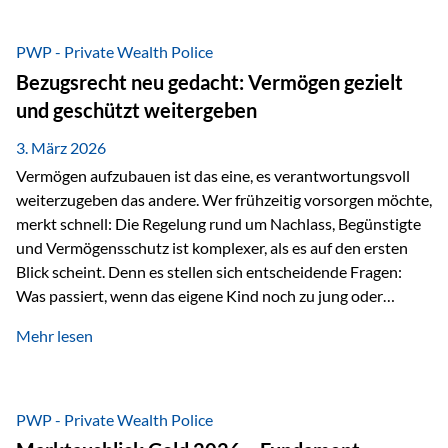
Das Problem: Laufende Besteuerung im Depot Im
Privatdepot fallen an: Abgeltungssteuer Fondsbesteuerung
PWP - Private Wealth Police
(Vorabpauschale, Teilfreistellung) Kein steuerlicher Abzug
Bezugsrecht neu gedacht: Vermögen gezielt
der Vermögensverwaltungs-Gebühren /
und geschützt weitergeben
Depotbankgebühren Jährliches Steuerreporting erforderlich
Zinsen, Dividenden und Kursgewinne werden laufend
3. März 2026
besteuert.
Vermögen aufzubauen ist das eine, es verantwortungsvoll
weiterzugeben das andere. Wer frühzeitig vorsorgen möchte,
merkt schnell: Die Regelung rund um Nachlass, Begünstigte
und Vermögensschutz ist komplexer, als es auf den ersten
Blick scheint. Denn es stellen sich entscheidende Fragen:
Was passiert, wenn das eigene Kind noch zu jung oder
unerfahren ist, um eine größere Summe sinnvoll zu
Mehr lesen
verwalten? Wie kann verhindert werden, dass Ex-Partner,
Gläubiger oder andere Dritte Zugriff auf das Vermögen
erhalten? Und wie lässt sich Vermögen klar und
unbürokratisch übertragen, ohne ausschließlich auf ein
PWP - Private Wealth Police
Testament angewiesen zu sein? Wenn klassische Lösungen