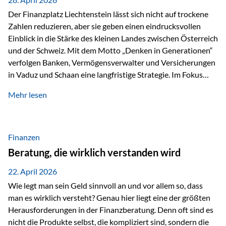
Der Finanzplatz Liechtenstein lässt sich nicht auf trockene
Zahlen reduzieren, aber sie geben einen eindrucksvollen
Einblick in die Stärke des kleinen Landes zwischen Österreich
und der Schweiz. Mit dem Motto „Denken in Generationen“
verfolgen Banken, Vermögensverwalter und Versicherungen
in Vaduz und Schaan eine langfristige Strategie. Im Fokus
stehen dabei vor allem: Qualität Stabilität internationaler
Mehr lesen
Marktzugang Liechtenstein hat sich in den letzten Jahren zu
einem wichtigen Drehpunkt für grenzüberschreitende
Finanzdienstleistungen entwickelt – und die aktuellsten
verfügbaren Kennzahlen (Stand Ende 2024, veröffentlicht
Finanzen
2025/2026)…
Beratung, die wirklich verstanden wird
22. April 2026
Wie legt man sein Geld sinnvoll an und vor allem so, dass
man es wirklich versteht? Genau hier liegt eine der größten
Herausforderungen in der Finanzberatung. Denn oft sind es
nicht die Produkte selbst, die kompliziert sind, sondern die