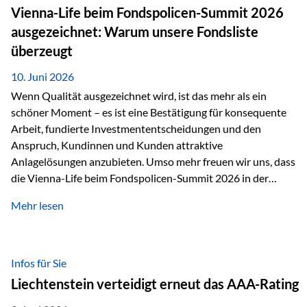
zahlreiche Zukunftstechnologien praktisch unverzichtbar.
Vienna-Life beim Fondspolicen-Summit 2026
Silber findet sich unter anderem in: Solarmodulen
ausgezeichnet: Warum unsere Fondsliste
Elektrofahrzeugen Halbleitern Smartphones und Tablets…
überzeugt
10. Juni 2026
Wenn Qualität ausgezeichnet wird, ist das mehr als ein
schöner Moment – es ist eine Bestätigung für konsequente
Arbeit, fundierte Investmententscheidungen und den
Anspruch, Kundinnen und Kunden attraktive
Anlagelösungen anzubieten. Umso mehr freuen wir uns, dass
die Vienna-Life beim Fondspolicen-Summit 2026 in der
Kategorie ETF/Passiv ausgezeichnet wurde. Grundlage
Mehr lesen
dieser Ehrung ist der renommierte Fondspolicenreport der
SAM – Smart Asset Management Service GmbH, bei dem
mehr als 20 Fondspolicen-Anbieter aus Investmentsicht
analysiert und verglichen wurden. Das Ergebnis: Die ETF-
Infos für Sie
Auswahl der Vienna-Life zählt zu den drei besten Angeboten
Liechtenstein verteidigt erneut das AAA-Rating
am Markt. Für uns ist diese Auszeichnung eine Bestätigung