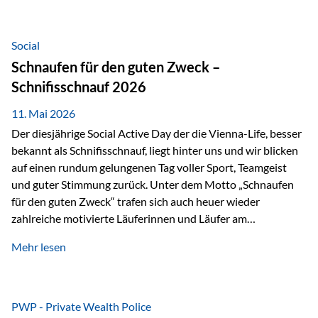
tatsächliche wirtschaftliche Entwicklung von Unternehmen
über viele Jahre hinweg. Als Teil der Produktauswahl
innerhalb der Private Wealth Police der Vienna-Life steht
Social
der Oculus Value Capital Fund für einen langfristig
Schnaufen für den guten Zweck –
orientierten Value-Investing-Ansatz mit Fokus auf
Schnifisschnauf 2026
fundamentale Unternehmensanalyse und nachhaltige
Wertentwicklung. Der Investmentansatz: Value Investing
11. Mai 2026
mit Weitblick Im Zentrum steht ein…
Der diesjährige Social Active Day der die Vienna-Life, besser
bekannt als Schnifisschnauf, liegt hinter uns und wir blicken
auf einen rundum gelungenen Tag voller Sport, Teamgeist
und guter Stimmung zurück. Unter dem Motto „Schnaufen
für den guten Zweck“ trafen sich auch heuer wieder
zahlreiche motivierte Läuferinnen und Läufer am
Dünserberg in Schnifis, um gemeinsam sportliche
Mehr lesen
Höchstleistungen für einen guten Zweck zu erbringen. Mit
grosser Freude dürfen wir verkünden, dass dabei
beeindruckende 14.000 Euro zugunsten des Schulheims
Mäder gesammelt werden konnten. Die anspruchsvolle
PWP - Private Wealth Police