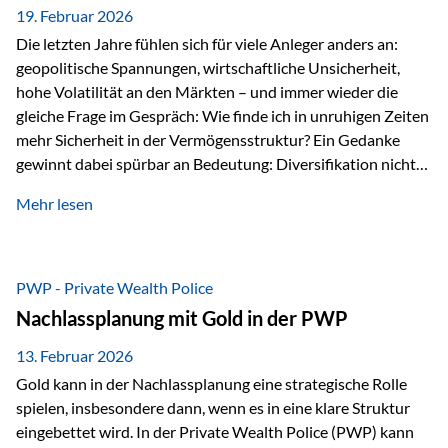
19. Februar 2026
Die letzten Jahre fühlen sich für viele Anleger anders an:
geopolitische Spannungen, wirtschaftliche Unsicherheit,
hohe Volatilität an den Märkten – und immer wieder die
gleiche Frage im Gespräch: Wie finde ich in unruhigen Zeiten
mehr Sicherheit in der Vermögensstruktur? Ein Gedanke
gewinnt dabei spürbar an Bedeutung: Diversifikation nicht
nur über Anlageklassen, sondern auch über Jurisdiktionen.
Mehr lesen
Wer Vermögen ausschließlich in einem Rechtsraum
organisiert, ist auch von dessen Rahmenbedingungen
besonders abhängig. Genau hier kann das Fürstentum
Liechtenstein eine Rolle spielen: außerhalb der EU, ohne
PWP - Private Wealth Police
Euro, mit einem eigenständigen Rechts- und Finanzplatz.
Nachlassplanung mit Gold in der PWP
Und genau an dieser Stelle setzt der 3-Zellenschutz an –…
13. Februar 2026
Gold kann in der Nachlassplanung eine strategische Rolle
spielen, insbesondere dann, wenn es in eine klare Struktur
eingebettet wird. In der Private Wealth Police (PWP) kann