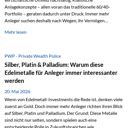
Anlagekonzepte – allen voran das traditionelle 60/40-
Portfolio – geraten dadurch unter Druck. Immer mehr
Anleger suchen deshalb nach Wegen, ihr Vermögen
langfristig gegen Kaufkraftverlust und geopolitische
Mehr lesen
Unsicherheit abzusichern. Genau hier rücken reale und
nicht-inflationierbare Werte wie Gold, Rohstoffe und
digitale Assets wieder in den Fokus. Gold gewinnt seine
monetäre Rolle zurück Gold erlebt derzeit eine
PWP - Private Wealth Police
bemerkenswerte Renaissance als monetärer Wertspeicher.
Silber, Platin & Palladium: Warum diese
Treiber sind Rekordkäufe der Zentralbanken, geopolitische
Edelmetalle für Anleger immer interessanter
Spannungen und ein schleichender Vertrauensverlust in
werden
ungedeckte Papierwährungen. Wie groß dieser
Vertrauensverlust ausfällt, zeigt ein nüchterner
20. Mai 2026
Langfristvergleich: Seit…
Wenn von Edelmetall-Investments die Rede ist, denken viele
zuerst an Gold. Doch immer mehr Anleger richten ihren Blick
auf Silber, Platin und Palladium. Der Grund: Diese Metalle
sind nicht nur selten, sondern spielen auch eine
entscheidende Rolle in Zukunftsbranchen wie