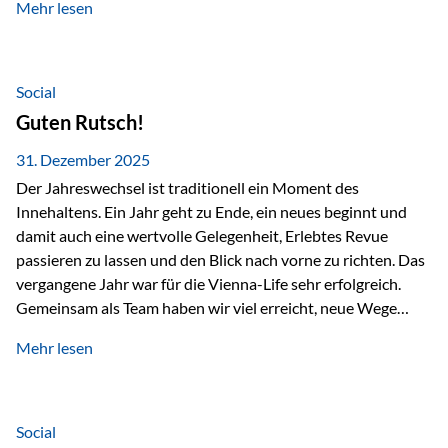
Mehr lesen
Branchentreffen für Finanz- und Versicherungsprofis im
deutschsprachigen Raum. Für uns bietet die Veranstaltung
die ideale Plattform, um aktuelle Themen rund um Vorsorge,
Vermögensstrukturierung und Nachfolgeplanung
Social
gemeinsam zu diskutieren. Persönlich für Sie vor Ort An
Guten Rutsch!
beiden Kongresstagen stehen Ihnen Maximilian
Fichtenbauer, Dirk…
31. Dezember 2025
Der Jahreswechsel ist traditionell ein Moment des
Innehaltens. Ein Jahr geht zu Ende, ein neues beginnt und
damit auch eine wertvolle Gelegenheit, Erlebtes Revue
passieren zu lassen und den Blick nach vorne zu richten. Das
vergangene Jahr war für die Vienna-Life sehr erfolgreich.
Gemeinsam als Team haben wir viel erreicht, neue Wege
beschritten und besondere Momente erlebt.
Mehr lesen
Veranstaltungen wie der Schnifisschnauf, aber auch unsere
Teamevents, vom Minigolf bis zur Weihnachtsfeier, haben
den Zusammenhalt gestärkt und gezeigt, wie wichtig ein
starkes Miteinander ist. Neben diesen gemeinsamen
Social