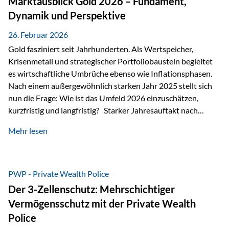
Marktausblick Gold 2026 – Fundament,
nicht ausreichen Traditionelle Nachlassregelungen stoßen
Dynamik und Perspektive
oft…
26. Februar 2026
Gold fasziniert seit Jahrhunderten. Als Wertspeicher,
Krisenmetall und strategischer Portfoliobaustein begleitet
es wirtschaftliche Umbrüche ebenso wie Inflationsphasen.
Nach einem außergewöhnlich starken Jahr 2025 stellt sich
nun die Frage: Wie ist das Umfeld 2026 einzuschätzen,
kurzfristig und langfristig? Starker Jahresauftakt nach
außergewöhnlichem Vorjahr Gold ist mit deutlicher
Mehr lesen
Dynamik in das Jahr 2026 gestartet. Zwischen dem
01.01.2026 und dem 31.01.2026 das Edelmetall: +12,8 % in
USD +11,7 % in EUR Durchschnitt über alle betrachteten
Währungen: +11,5 % Bereits 2025 war ein außergewöhnlich
PWP - Private Wealth Police
starkes Jahr: +64,4 % in USD Durchschnitt über alle
Der 3-Zellenschutz: Mehrschichtiger
Währungen: +56,6 % Langfristig zeigt sich ebenfalls ein
Vermögensschutz mit der Private Wealth
solides…
Police