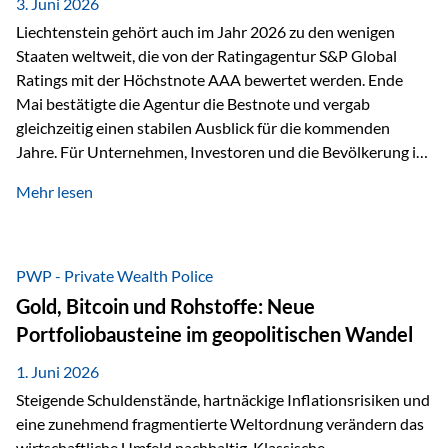
unseres Weges und unseres Anspruchs,…
3. Juni 2026
Liechtenstein gehört auch im Jahr 2026 zu den wenigen
Staaten weltweit, die von der Ratingagentur S&P Global
Ratings mit der Höchstnote AAA bewertet werden. Ende
Mai bestätigte die Agentur die Bestnote und vergab
gleichzeitig einen stabilen Ausblick für die kommenden
Jahre. Für Unternehmen, Investoren und die Bevölkerung ist
diese Einstufung ein wichtiges Signal. Sie unterstreicht die
Mehr lesen
finanzielle Stabilität des Landes sowie das Vertrauen
internationaler Märkte in den Wirtschafts- und
Finanzstandort Liechtenstein. Starker Wirtschaftsstandort
trotz Herausforderungen Die weltwirtschaftlichen
PWP - Private Wealth Police
Rahmenbedingungen bleiben anspruchsvoll. Geopolitische
Gold, Bitcoin und Rohstoffe: Neue
Unsicherheiten, eine verhaltene Investitionstätigkeit und
Portfoliobausteine im geopolitischen Wandel
eine schwächere Nachfrage in wichtigen Exportmärkten
beeinflussen auch die liechtensteinische Wirtschaft.
1. Juni 2026
Dennoch sieht…
Steigende Schuldenstände, hartnäckige Inflationsrisiken und
eine zunehmend fragmentierte Weltordnung verändern das
wirtschaftliche Umfeld nachhaltig. Klassische