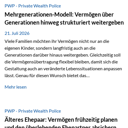
Abwicklung für Vertriebspartner deutlich effizienter
PWP - Private Wealth Police
gestaltet. Anträge werden direkt elektronisch übermittelt,
Mehrgenerationen-Modell: Vermögen über
Medienbrüche reduziert und die weitere Bearbeitung
Generationen hinweg strukturiert weitergeben
beschleunigt. Ab sofort können auch juristische Personen,
wie Kapitalgesellschaften oder Stiftungen, als
21. Juli 2026
Versicherungsnehmer eingesetzt werden. Damit erweitert
Viele Familien möchten ihr Vermögen nicht nur an die
die Vienna-Life die Einsatzmöglichkeiten der Private Wealth
eigenen Kinder, sondern langfristig auch an die
Police insbesondere für…
Generationen darüber hinaus weitergeben. Gleichzeitig soll
die Vermögensübertragung flexibel bleiben, damit sich die
Gestaltung auch an veränderte Lebenssituationen anpassen
lässt. Genau für diesen Wunsch bietet das
Mehrgenerationen-Modell der Private Wealth Police der
Mehr lesen
Vienna-Life eine interessante Lösung. Es ermöglicht,
Vermögen bereits heute generationenübergreifend zu
strukturieren und dennoch flexibel zu bleiben. Die
Ausgangssituation Stellen Sie sich folgende Familie vor: Die
PWP - Private Wealth Police
Großeltern haben über viele Jahre Vermögen aufgebaut. Ihr
Älteres Ehepaar: Vermögen frühzeitig planen
Wunsch ist es, dieses Vermögen nicht nur den eigenen
und den überlebenden Ehepartner absichern