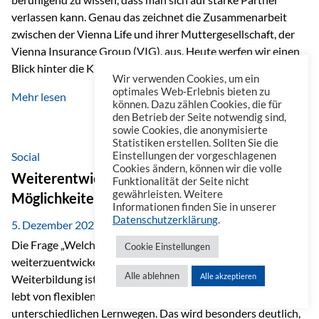
verlassen kann. Genau das zeichnet die Zusammenarbeit
zwischen der Vienna Life und ihrer Muttergesellschaft, der
Vienna Insurance Group (VIG), aus. Heute werfen wir einen
Blick hinter die Kulissen auf eine Unternehmensgruppe mit
Wir verwenden Cookies, um ein
beeindruckender Geschichte, gewachsenem Know-how und
optimales Web-Erlebnis bieten zu
Mehr lesen
einem stabilen Fundament. Ein starkes Netzwerk in ganz
können. Dazu zählen Cookies, die für
den Betrieb der Seite notwendig sind,
Europa Die Vienna Insurance Group ist die führende
sowie Cookies, die anonymisierte
Versicherungsgruppe in Zentral- und Osteuropa. Mit über
Statistiken erstellen. Sollten Sie die
50 Versicherungsgesellschaften in insgesamt 30 Ländern
Social
Einstellungen der vorgeschlagenen
Cookies ändern, können wir die volle
verbindet sie regionale Stärke mit internationaler
Weiterentwicklung im Berufsalltag: Welche
Funktionalität der Seite nicht
Kompetenz.
gewährleisten. Weitere
Möglichkeiten es gibt
Informationen finden Sie in unserer
Datenschutzerklärung
.
5. Dezember 2025
Die Frage „Welche Möglichkeiten gibt es, sich
Cookie Einstellungen
weiterzuentwickeln?“ lässt sich heute vielseitig beantworten.
Alle ablehnen
Alle akzeptieren
Weiterbildung ist längst kein starrer Prozess mehr, sondern
lebt von flexiblen Formaten, individuellen Bedürfnissen und
unterschiedlichen Lernwegen. Das wird besonders deutlich,