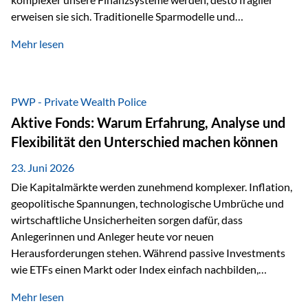
erweisen sie sich. Traditionelle Sparmodelle und
papierbasierte Anlagen, die über Jahrzehnte als
Mehr lesen
unumstößlich galten, versagen angesichts der expansiven
Geldpolitik der Zentralbanken. In diesem Umfeld stellt die
Rückbesinnung auf ein Jahrtausende altes Edelmetall keine
Nostalgie dar, sondern ist die modernste und strategisch
PWP - Private Wealth Police
klügste Antwort auf globale Instabilität. Physische Werte
Aktive Fonds: Warum Erfahrung, Analyse und
und der richtige Rechtsstandort sind heute keine bloße
Flexibilität den Unterschied machen können
Option mehr, sondern eine strategische Notwendigkeit. 1.
Der massive Aufwand hinter einem winzigen…
23. Juni 2026
Die Kapitalmärkte werden zunehmend komplexer. Inflation,
geopolitische Spannungen, technologische Umbrüche und
wirtschaftliche Unsicherheiten sorgen dafür, dass
Anlegerinnen und Anleger heute vor neuen
Herausforderungen stehen. Während passive Investments
wie ETFs einen Markt oder Index einfach nachbilden,
verfolgen aktiv gemanagte Fonds einen anderen Ansatz: Sie
Mehr lesen
setzen auf die Expertise erfahrener Fondsmanager, die