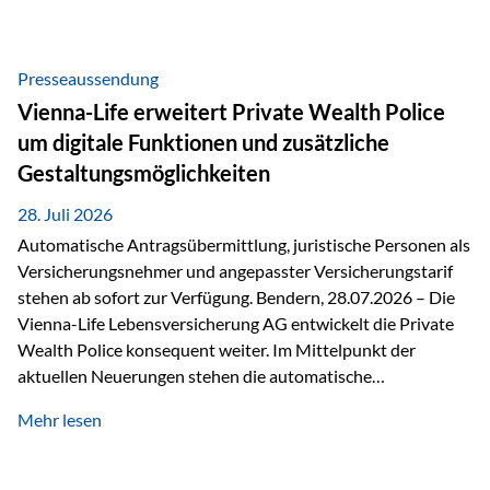
Beratung Digitale Prozesse und künstliche Intelligenz sind
längst Teil des Versicherungsalltags. Sie erleichtern
administrative Aufgaben, beschleunigen Abläufe und
Presseaussendung
schaffen mehr Zeit für das Wesentliche: die persönliche
Vienna-Life erweitert Private Wealth Police
Beratung. Gerade deshalb wird die individuelle Betreuung
um digitale Funktionen und zusätzliche
zum entscheidenden Erfolgsfaktor. Technologie kann
Gestaltungsmöglichkeiten
unterstützen, Vertrauen entsteht jedoch weiterhin im
persönlichen Gespräch. Bei der Vienna-Life reagieren…
28. Juli 2026
Automatische Antragsübermittlung, juristische Personen als
Versicherungsnehmer und angepasster Versicherungstarif
stehen ab sofort zur Verfügung. Bendern, 28.07.2026 – Die
Vienna-Life Lebensversicherung AG entwickelt die Private
Wealth Police konsequent weiter. Im Mittelpunkt der
aktuellen Neuerungen stehen die automatische
Antragsübermittlung, die Möglichkeit, juristische Personen
Mehr lesen
als Versicherungsnehmer einzusetzen, sowie eine
Überarbeitung des zugrundeliegenden Versicherungstarifes.
Durch die automatische Antragsübermittlung wird die