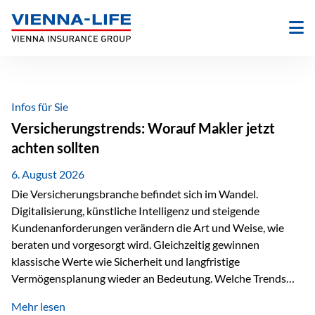
Zum
Inhalt
springen
Infos für Sie
Versicherungstrends: Worauf Makler jetzt
achten sollten
6. August 2026
Die Versicherungsbranche befindet sich im Wandel.
Digitalisierung, künstliche Intelligenz und steigende
Kundenanforderungen verändern die Art und Weise, wie
beraten und vorgesorgt wird. Gleichzeitig gewinnen
klassische Werte wie Sicherheit und langfristige
Vermögensplanung wieder an Bedeutung. Welche Trends
sollten Versicherungsmakler deshalb aktuell besonders im
Mehr lesen
Blick behalten? Digitalisierung und KI verändern die