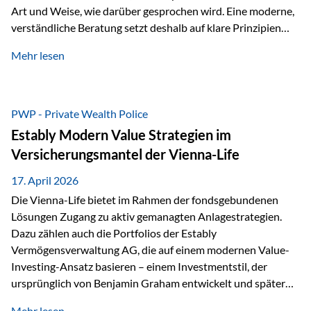
Art und Weise, wie darüber gesprochen wird. Eine moderne,
verständliche Beratung setzt deshalb auf klare Prinzipien
statt auf komplizierte Prognosen. Im Mittelpunkt stehen
Mehr lesen
fünf zentrale Faktoren: eine saubere Struktur, breite
Risikostreuung, Kosteneffizienz, steuerliche Optimierung
und ein wissenschaftlich fundierter Ansatz. Impulse zu
diesem Thema liefern unter anderem die praxisnahen
PWP - Private Wealth Police
Ansätze von Finanzexperte Klaus Rost, der seit vielen Jahren
Estably Modern Value Strategien im
für eine verständliche und…
Versicherungsmantel der Vienna-Life
17. April 2026
Die Vienna-Life bietet im Rahmen der fondsgebundenen
Lösungen Zugang zu aktiv gemanagten Anlagestrategien.
Dazu zählen auch die Portfolios der Estably
Vermögensverwaltung AG, die auf einem modernen Value-
Investing-Ansatz basieren – einem Investmentstil, der
ursprünglich von Benjamin Graham entwickelt und später
durch Investoren wie Warren Buffett weiter geprägt wurde.
Mehr lesen