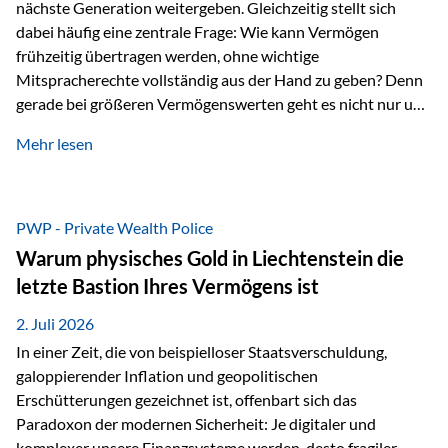
nächste Generation weitergeben. Gleichzeitig stellt sich
dabei häufig eine zentrale Frage: Wie kann Vermögen
frühzeitig übertragen werden, ohne wichtige
Mitspracherechte vollständig aus der Hand zu geben? Denn
gerade bei größeren Vermögenswerten geht es nicht nur um
die Frage der Übertragung. Es geht auch darum,
Mehr lesen
sicherzustellen, dass das Vermögen langfristig erhalten
bleibt und entsprechend der ursprünglichen Planung
verwendet wird. Ein Beispiel aus der Praxis Stellen Sie sich
folgende Situation vor: Ein Vater schenkt seiner Tochter
PWP - Private Wealth Police
einen Teil seines Vermögens. Einige Jahre später möchte die
Warum physisches Gold in Liechtenstein die
Tochter das Geld kurzfristig verwenden, um…
letzte Bastion Ihres Vermögens ist
2. Juli 2026
In einer Zeit, die von beispielloser Staatsverschuldung,
galoppierender Inflation und geopolitischen
Erschütterungen gezeichnet ist, offenbart sich das
Paradoxon der modernen Sicherheit: Je digitaler und
komplexer unsere Finanzsysteme werden, desto fragiler