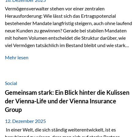
Vermögensverwalter stehen vor einer zentralen
Herausforderung: Wie lässt sich das Ertragspotenzial
bestehender Mandate langfristig steigern, auch ohne laufend
neue Kunden zu gewinnen? Gerade bei stabilen Mandaten
mit hohem Volumen entscheidet die Struktur darüber, wie
viel Vermögen tatsächlich im Bestand bleibt und wie stark
sich das Verwaltungsentgelt über die Jahre entwickelt. Ein
Mehr lesen
Beispiel verdeutlicht diese Wirkung besonders deutlich.
Wird ein Vermögen von 25 Millionen Euro über einen
Zeitraum von 20 Jahren verwaltet, ohne dass neue Kunden
hinzukommen, spielt nicht nur die Rendite eine Rolle. Auch
Social
steuerliche Effekte haben einen erheblichen Einfluss auf…
Gemeinsam stark: Ein Blick hinter die Kulissen
der Vienna-Life und der Vienna Insurance
Group
12. Dezember 2025
In einer Welt, die sich ständig weiterentwickelt, ist es
beruhigend zu wissen, dass man sich auf starke Partner