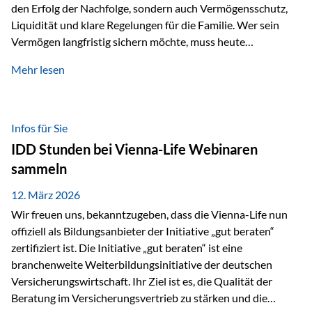
den Erfolg der Nachfolge, sondern auch Vermögensschutz,
Liquidität und klare Regelungen für die Familie. Wer sein
Vermögen langfristig sichern möchte, muss heute
international denken. Und genau hier setzt das Buch
Mehr lesen
„Erfolgsformel Liechtenstein“, herausgegeben und verfasst
von Rolf Klein, an – ein praxisnahes Nachschlagewerk, das
Vermögensnachfolge, Vermögensmanagement und
Vermögensschutz strategisch miteinander verbindet.
Infos für Sie
Warum klassische Nachfolgeplanung oft scheitert Viele
IDD Stunden bei Vienna-Life Webinaren
Vermögen werden erst im Todesfall übertragen. Das kann zu
sammeln
Problemen führen: Hohe Erbschaftsteuern Streitigkeiten
zwischen Erben Liquiditätsprobleme bei Immobilien…
12. März 2026
Wir freuen uns, bekanntzugeben, dass die Vienna-Life nun
offiziell als Bildungsanbieter der Initiative „gut beraten“
zertifiziert ist. Die Initiative „gut beraten“ ist eine
branchenweite Weiterbildungsinitiative der deutschen
Versicherungswirtschaft. Ihr Ziel ist es, die Qualität der
Beratung im Versicherungsvertrieb zu stärken und die