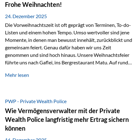
Erlebnissen konnten wir…
Frohe Weihnachten!
24. Dezember 2025
Die Vorweihnachtszeit ist oft geprägt von Terminen, To-do-
Listen und einem hohen Tempo. Umso wertvoller sind jene
Momente, in denen man bewusst innehält, zurückblickt und
gemeinsam feiert. Genau dafür haben wir uns Zeit
genommen und sind hoch hinaus. Unsere Weihnachtsfeier
führte uns nach Gaflei, ins Bergrestaurant Matu. Auf rund
1.500 Metern über dem Rheintal erwartete uns nicht nur ein
Mehr lesen
beeindruckendes Panorama, sondern auch etwas, das im
Alltag oft zu kurz kommt: Ruhe, Klarheit und echter
Weitblick, im wahrsten Sinne des Wortes. Inmitten
verschneiter Landschaft, bei feinem Essen, guter Musik und
PWP - Private Wealth Police
einer entspannten…
Wie Vermögensverwalter mit der Private
Wealth Police langfristig mehr Ertrag sichern
können
16. Dezember 2025