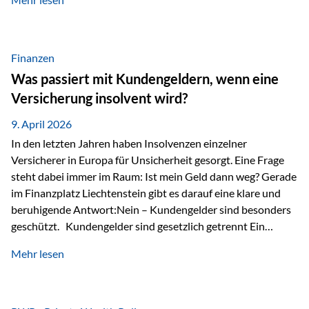
Modernes Value Investing als Grundlage Der
Investmentansatz von Estably basiert auf der
Weiterentwicklung des klassischen Value Investing. Im
Fokus stehen Unternehmen, deren Börsenkurs unter ihrem
Finanzen
inneren Wert liegt. Neben klassischen
Was passiert mit Kundengeldern, wenn eine
Bewertungskennzahlen werden auch qualitative Faktoren
Versicherung insolvent wird?
wie Geschäftsmodell, Wettbewerbsvorteile und
Managementqualität…
9. April 2026
In den letzten Jahren haben Insolvenzen einzelner
Versicherer in Europa für Unsicherheit gesorgt. Eine Frage
steht dabei immer im Raum: Ist mein Geld dann weg? Gerade
im Finanzplatz Liechtenstein gibt es darauf eine klare und
beruhigende Antwort:Nein – Kundengelder sind besonders
geschützt. Kundengelder sind gesetzlich getrennt Ein
zentraler Schutzmechanismus in Liechtenstein ist die
Mehr lesen
sogenannte Sondermasse. Das bedeutet:Die
Vermögenswerte, die zur Deckung der
Versicherungsverpflichtungen dienen, werden rechtlich vom
Vermögen der Versicherungsgesellschaft getrennt. Konkret