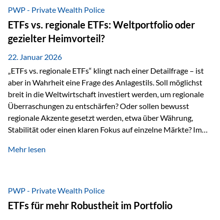
gerade dann, wenn Märkte nervös werden,…
PWP - Private Wealth Police
ETFs vs. regionale ETFs: Weltportfolio oder
gezielter Heimvorteil?
22. Januar 2026
„ETFs vs. regionale ETFs“ klingt nach einer Detailfrage – ist
aber in Wahrheit eine Frage des Anlagestils. Soll möglichst
breit in die Weltwirtschaft investiert werden, um regionale
Überraschungen zu entschärfen? Oder sollen bewusst
regionale Akzente gesetzt werden, etwa über Währung,
Stabilität oder einen klaren Fokus auf einzelne Märkte? Im
Rahmen der fondsgebundenen Lebensversicherung Private
Mehr lesen
Wealth Police der Vienna-Life lassen sich beide Ansätze
kombinieren. Der „Schutz“ im Portfolio entsteht dabei nicht
als Garantie, sondern als Zusammenspiel aus
Risikostreuung, Inflationsrobustheit und Stabilisierung. 1)
PWP - Private Wealth Police
Die Philosophiefrage: breit oder bewusst? Global investieren
ETFs für mehr Robustheit im Portfolio
bedeutet: Das Portfolio bildet die Weltmärkte möglichst