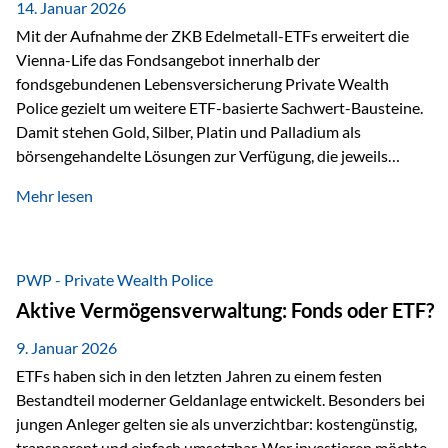
breit ab, ohne die…
14. Januar 2026
Mit der Aufnahme der ZKB Edelmetall-ETFs erweitert die
Vienna-Life das Fondsangebot innerhalb der
fondsgebundenen Lebensversicherung Private Wealth
Police gezielt um weitere ETF-basierte Sachwert-Bausteine.
Damit stehen Gold, Silber, Platin und Palladium als
börsengehandelte Lösungen zur Verfügung, die jeweils
physisch hinterlegte Edelmetalle abbilden. Der Fokus liegt
Mehr lesen
dabei nicht auf einzelnen Marktmeinungen, sondern auf
einer systematischen Portfoliologik: ETFs dienen als
transparente, effiziente Bausteine für Risikostreuung,
Inflationsrobustheit und Stabilisierung – eingebettet in eine
PWP - Private Wealth Police
liechtensteinische Versicherungsstruktur. Die
Aktive Vermögensverwaltung: Fonds oder ETF?
Sicherheitsarchitektur: Liechtenstein als Strukturprinzip Die
Private Wealth Police positioniert sich mit einer dreistufigen
9. Januar 2026
Sicherheitsarchitektur, die auf mehreren Ebenen ansetzt:
ETFs haben sich in den letzten Jahren zu einem festen
Stufe 1: Versicherer-Ebene • Versicherung mit…
Bestandteil moderner Geldanlage entwickelt. Besonders bei
jungen Anleger gelten sie als unverzichtbar: kostengünstig,
transparent und einfach umsetzbar. Wer investieren möchte,