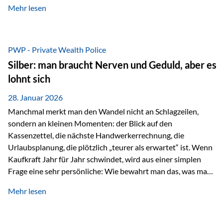
Mehr lesen
starken Anstiegen. Diese verändern jedoch nicht die
langfristige Funktion von Gold als Sachwert und
Diversifikationsinstrument. In einem Umfeld, das weiterhin
von geopolitischen Spannungen, einer stark ausgeweiteten
PWP - Private Wealth Police
Geldmenge sowie strukturellen Verschiebungen an den
Silber: man braucht Nerven und Geduld, aber es
Kapitalmärkten geprägt ist, bleibt Gold ein bewährter Anker.
lohnt sich
Nicht, weil…
28. Januar 2026
Manchmal merkt man den Wandel nicht an Schlagzeilen,
sondern an kleinen Momenten: der Blick auf den
Kassenzettel, die nächste Handwerkerrechnung, die
Urlaubsplanung, die plötzlich „teurer als erwartet“ ist. Wenn
Kaufkraft Jahr für Jahr schwindet, wird aus einer simplen
Frage eine sehr persönliche: Wie bewahrt man das, was man
sich aufgebaut hat? Genau dann wird es Zeit, sich
Mehr lesen
Sachwerten mit einer Investition in Sachwerte zu
beschäftigen; Nicht als Mode, sondern als Prinzip: Vermögen
soll nicht nur wachsen, sondern auch Substanz behalten –