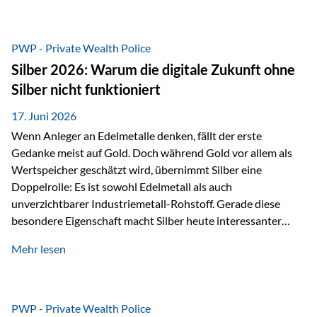
Chancen identifizieren, Risiken bewerten und Portfolios
gezielt steuern. Gerade in einem Umfeld, das von schnellen
Veränderungen geprägt ist, kann diese aktive
PWP - Private Wealth Police
Herangehensweise einen entscheidenden Mehrwert bieten.
Silber 2026: Warum die digitale Zukunft ohne
Was zeichnet aktive Fonds aus? Aktive Fonds verfolgen das
Silber nicht funktioniert
Ziel, nicht nur einen Markt abzubilden, sondern gezielt
Anlageentscheidungen zu treffen. Fondsmanager
17. Juni 2026
analysieren Unternehmen,…
Wenn Anleger an Edelmetalle denken, fällt der erste
Gedanke meist auf Gold. Doch während Gold vor allem als
Wertspeicher geschätzt wird, übernimmt Silber eine
Doppelrolle: Es ist sowohl Edelmetall als auch
unverzichtbarer Industriemetall-Rohstoff. Gerade diese
besondere Eigenschaft macht Silber heute interessanter
denn je. Denn die Welt wird nicht nur digitaler, sondern auch
Mehr lesen
elektrischer – und genau dort spielt Silber eine
entscheidende Rolle. Silber – das Metall der modernen
Wirtschaft Silber verfügt über die höchste elektrische
Leitfähigkeit aller Metalle. Diese Eigenschaft macht es für
PWP - Private Wealth Police