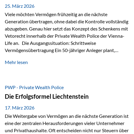
Besonders hervorzuheben ist hierbei Artikel 14 der
25. März 2026
liechtensteinischen Verfassung. Darin…
Viele möchten Vermögen frühzeitig an die nächste
Generation übertragen, ohne dabei die Kontrolle vollständig
abzugeben. Genau hier setzt das Konzept des Schenkens mit
Vetorecht innerhalb der Private Wealth Police der Vienna-
Life an. Die Ausgangssituation: Schrittweise
Vermögensübertragung Ein 50-jähriger Anleger plant,
seinem Kind Vermögen zu übertragen. Dabei soll nicht nur
Mehr lesen
der steuerliche Freibetrag optimal genutzt werden, sondern
auch sichergestellt sein, dass mit dem verschenken Geld
verantwortungsvoll umgegangen wird. Das Ziel:Eine
strukturierte, langfristige Vermögensübertragung, ohne die
PWP - Private Wealth Police
Kontrolle vollständig aus der Hand zu geben. Die Lösung:
Die Erfolgsformel Liechtenstein
Abschmelzung mit Vetorecht Die Umsetzung erfolgt über die
Private Wealth Police…
17. März 2026
Die Weitergabe von Vermögen an die nächste Generation ist
eine der zentralen Herausforderungen vieler Unternehmer
und Privathaushalte. Oft entscheiden nicht nur Steuern über