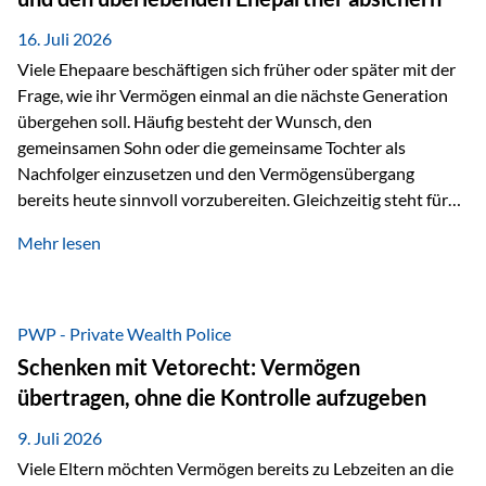
Kindern, sondern langfristig auch den Enkeln zukommen zu…
16. Juli 2026
Viele Ehepaare beschäftigen sich früher oder später mit der
Frage, wie ihr Vermögen einmal an die nächste Generation
übergehen soll. Häufig besteht der Wunsch, den
gemeinsamen Sohn oder die gemeinsame Tochter als
Nachfolger einzusetzen und den Vermögensübergang
bereits heute sinnvoll vorzubereiten. Gleichzeitig steht für
viele Ehepaare ein weiterer Aspekt im Mittelpunkt: Was
Mehr lesen
passiert, wenn einer der beiden verstirbt? Der überlebende
Ehepartner soll auch dann weiterhin finanziell unabhängig
bleiben und uneingeschränkt über das gemeinsame
Vermögen verfügen können. Genau für diese
PWP - Private Wealth Police
Ausgangssituation bietet die Private Wealth Police der
Schenken mit Vetorecht: Vermögen
Vienna-Life eine durchdachte Gestaltungsmöglichkeit. Die
übertragen, ohne die Kontrolle aufzugeben
Ausgangssituation Stellen Sie sich folgendes Beispiel vor:
Ein…
9. Juli 2026
Viele Eltern möchten Vermögen bereits zu Lebzeiten an die