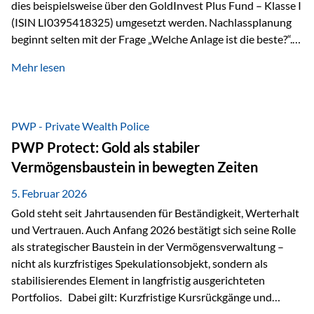
dies beispielsweise über den GoldInvest Plus Fund – Klasse I
(ISIN LI0395418325) umgesetzt werden. Nachlassplanung
beginnt selten mit der Frage „Welche Anlage ist die beste?“.
In der Praxis geht es zuerst um ganz andere Themen:Wer soll
Mehr lesen
was bekommen – wann – und in welcher Struktur?Und vor
allem: Wie lassen sich Streit, Liquiditätsengpässe oder
Notverkäufe vermeiden, wenn ein Todesfall eintritt? Gerade
bei größeren Vermögen ist das entscheidend.
PWP - Private Wealth Police
PWP Protect: Gold als stabiler
Vermögensbaustein in bewegten Zeiten
5. Februar 2026
Gold steht seit Jahrtausenden für Beständigkeit, Werterhalt
und Vertrauen. Auch Anfang 2026 bestätigt sich seine Rolle
als strategischer Baustein in der Vermögensverwaltung –
nicht als kurzfristiges Spekulationsobjekt, sondern als
stabilisierendes Element in langfristig ausgerichteten
Portfolios. Dabei gilt: Kurzfristige Kursrückgänge und
Schwankungen sind jederzeit möglich – insbesondere nach