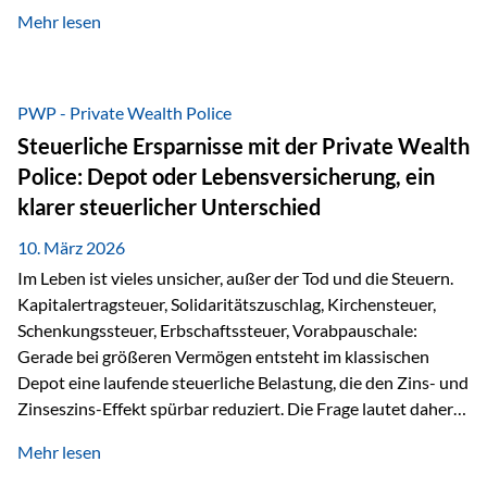
kontinuierliche Weiterbildung von vertrieblich tätigen
Mehr lesen
Personen transparent zu dokumentieren. Seit der
Umsetzung der EU-Versicherungsvertriebsrichtlinie besteht
eine gesetzliche Weiterbildungspflicht von mindestens 15
Stunden pro Jahr für vertrieblich tätige Personen in der
PWP - Private Wealth Police
Versicherungsbranche. Über die Weiterbildungsdatenbank
Steuerliche Ersparnisse mit der Private Wealth
von „gut beraten“ können absolvierte Bildungsmaßnahmen
Police: Depot oder Lebensversicherung, ein
zentral erfasst und dokumentiert werden. „gut beraten“
klarer steuerlicher Unterschied
zertifiziert Als zertifizierter Bildungsanbieter können unsere
Webinare nun für die…
10. März 2026
Im Leben ist vieles unsicher, außer der Tod und die Steuern.
Kapitalertragsteuer, Solidaritätszuschlag, Kirchensteuer,
Schenkungssteuer, Erbschaftssteuer, Vorabpauschale:
Gerade bei größeren Vermögen entsteht im klassischen
Depot eine laufende steuerliche Belastung, die den Zins- und
Zinseszins-Effekt spürbar reduziert. Die Frage lautet daher:
Wie kann Vermögen strukturiert werden, damit Steuern
Mehr lesen
nicht laufend Kapital entziehen – sondern möglichst lange im
System arbeiten? Hier setzt die Private Wealth Police an.