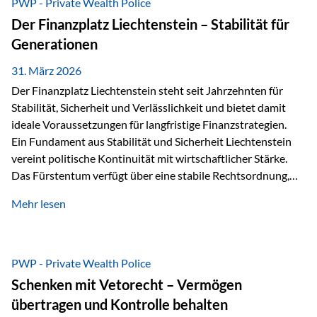
PWP - Private Wealth Police
heißt das:Diese Gelder gehören im Konkursfall nicht zur
Der Finanzplatz Liechtenstein – Stabilität für
allgemeinen Konkursmasse, sondern werden ausschließlich
Generationen
zur Erfüllung…
31. März 2026
Der Finanzplatz Liechtenstein steht seit Jahrzehnten für
Stabilität, Sicherheit und Verlässlichkeit und bietet damit
ideale Voraussetzungen für langfristige Finanzstrategien.
Ein Fundament aus Stabilität und Sicherheit Liechtenstein
vereint politische Kontinuität mit wirtschaftlicher Stärke.
Das Fürstentum verfügt über eine stabile Rechtsordnung,
die auf einer parlamentarischen Demokratie mit
Mehr lesen
monarchischen Elementen basiert. Diese Struktur schafft
nicht nur politische Stabilität, sondern auch eine
außergewöhnlich hohe Planungssicherheit für Investoren
und Unternehmen. Ein wesentliches Merkmal ist die
PWP - Private Wealth Police
Staatsfinanzierung: Liechtenstein weist keine
Schenken mit Vetorecht – Vermögen
Staatsschulden auf, und der Schutz der wirtschaftlichen
übertragen und Kontrolle behalten
Interessen der Bevölkerung ist in der Verfassung verankert.