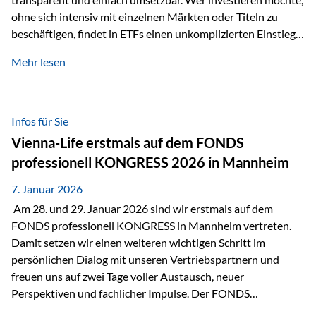
ohne sich intensiv mit einzelnen Märkten oder Titeln zu
beschäftigen, findet in ETFs einen unkomplizierten Einstieg
in den Kapitalmarkt. Aktiv gemanagte Fonds hingegen
Mehr lesen
werden häufig kritisch betrachtet. Sie gelten als teurer,
komplexer und weniger zeitgemäß. Doch greift diese
Einschätzung wirklich zu kurz? Ein differenzierter Blick zeigt:
Beide Ansätze haben ihre Berechtigung und ihre Stärken
Infos für Sie
entfalten sie oft gerade in Kombination. ETFs: Effizient, breit
Vienna-Life erstmals auf dem FONDS
gestreut und klar strukturiert…
professionell KONGRESS 2026 in Mannheim
7. Januar 2026
Am 28. und 29. Januar 2026 sind wir erstmals auf dem
FONDS professionell KONGRESS in Mannheim vertreten.
Damit setzen wir einen weiteren wichtigen Schritt im
persönlichen Dialog mit unseren Vertriebspartnern und
freuen uns auf zwei Tage voller Austausch, neuer
Perspektiven und fachlicher Impulse. Der FONDS
professionell KONGRESS zählt zu den wichtigsten