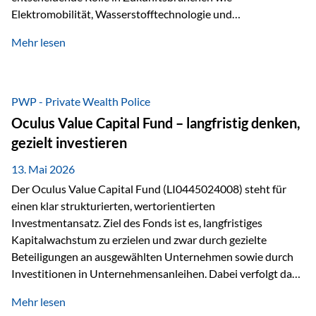
Elektromobilität, Wasserstofftechnologie und
Digitalisierung. Dadurch verbinden sie zwei wichtige
Mehr lesen
Faktoren für Investoren – begrenztes Angebot und
steigende industrielle Nachfrage. Edelmetalle als
Investment mit Zukunftspotenzial Während Gold oft als
klassischer „Sicherheitsanker“ gilt, bieten Silber, Platin und
PWP - Private Wealth Police
Palladium zusätzlich die Chance, von technologischen
Oculus Value Capital Fund – langfristig denken,
Entwicklungen zu profitieren. Die Nachfrage entsteht nicht
gezielt investieren
nur durch Anleger, sondern vor allem durch die Industrie.
Gerade in…
13. Mai 2026
Der Oculus Value Capital Fund (LI0445024008) steht für
einen klar strukturierten, wertorientierten
Investmentansatz. Ziel des Fonds ist es, langfristiges
Kapitalwachstum zu erzielen und zwar durch gezielte
Beteiligungen an ausgewählten Unternehmen sowie durch
Investitionen in Unternehmensanleihen. Dabei verfolgt das
Fondsmanagement eine klare Philosophie: Nicht kurzfristige
Mehr lesen
Marktbewegungen stehen im Fokus, sondern die