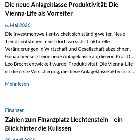
Strecke mit rund 4,8 Kilometern und 680 Höhenmetern
Die neue Anlageklasse Produktivität: Die
stellte die Teilnehmerinnen und Teilnehmer vor eine
Vienna-Life als Vorreiter
sportliche Herausforderung. Doch…
6. Mai 2026
Die Investmentwelt entwickelt sich ständig weiter. Neue
Trends entstehen meist dort, wo sich strukturelle
Veränderungen in Wirtschaft und Gesellschaft abzeichnen.
Genau hier setzt eine neue Anlageklasse an, die von Prof. Dr.
Leo Brecht entwickelt wurde: Produktivität. Die Vienna-Life
ist die erste Versicherung, die diese Anlageklasse aktiv in ihre
Lösung integriert und positioniert sich damit bewusst als
Mehr lesen
Vorreiter. Warum auf das Thema Produktivität setzen? Die
globalen Herausforderungen der Zeit, wie Inflation,
demografischer Wandel oder sinkendes
Wirtschaftswachstum, verändern die Spielregeln für
Finanzen
Investoren. Produktivität adressiert genau diese
Zahlen zum Finanzplatz Liechtenstein – ein
Herausforderungen, da wirtschaftliches Wachstum
Blick hinter die Kulissen
langfristig durch Produktivitätssteigerung entsteht, also
durch die Fähigkeit von Unternehmen, mehr…
28. April 2026