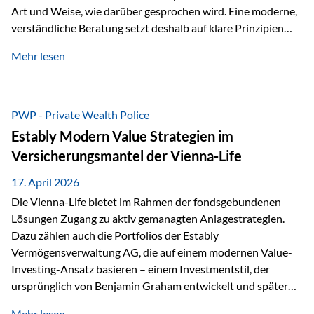
Art und Weise, wie darüber gesprochen wird. Eine moderne,
verständliche Beratung setzt deshalb auf klare Prinzipien
statt auf komplizierte Prognosen. Im Mittelpunkt stehen
Mehr lesen
fünf zentrale Faktoren: eine saubere Struktur, breite
Risikostreuung, Kosteneffizienz, steuerliche Optimierung
und ein wissenschaftlich fundierter Ansatz. Impulse zu
diesem Thema liefern unter anderem die praxisnahen
PWP - Private Wealth Police
Ansätze von Finanzexperte Klaus Rost, der seit vielen Jahren
Estably Modern Value Strategien im
für eine verständliche und…
Versicherungsmantel der Vienna-Life
17. April 2026
Die Vienna-Life bietet im Rahmen der fondsgebundenen
Lösungen Zugang zu aktiv gemanagten Anlagestrategien.
Dazu zählen auch die Portfolios der Estably
Vermögensverwaltung AG, die auf einem modernen Value-
Investing-Ansatz basieren – einem Investmentstil, der
ursprünglich von Benjamin Graham entwickelt und später
durch Investoren wie Warren Buffett weiter geprägt wurde.
Mehr lesen