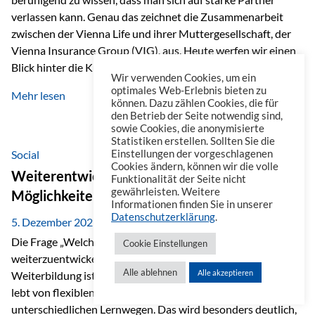
verlassen kann. Genau das zeichnet die Zusammenarbeit
zwischen der Vienna Life und ihrer Muttergesellschaft, der
Vienna Insurance Group (VIG), aus. Heute werfen wir einen
Blick hinter die Kulissen auf eine Unternehmensgruppe mit
Wir verwenden Cookies, um ein
beeindruckender Geschichte, gewachsenem Know-how und
optimales Web-Erlebnis bieten zu
Mehr lesen
einem stabilen Fundament. Ein starkes Netzwerk in ganz
können. Dazu zählen Cookies, die für
den Betrieb der Seite notwendig sind,
Europa Die Vienna Insurance Group ist die führende
sowie Cookies, die anonymisierte
Versicherungsgruppe in Zentral- und Osteuropa. Mit über
Statistiken erstellen. Sollten Sie die
50 Versicherungsgesellschaften in insgesamt 30 Ländern
Social
Einstellungen der vorgeschlagenen
Cookies ändern, können wir die volle
verbindet sie regionale Stärke mit internationaler
Weiterentwicklung im Berufsalltag: Welche
Funktionalität der Seite nicht
Kompetenz.
gewährleisten. Weitere
Möglichkeiten es gibt
Informationen finden Sie in unserer
Datenschutzerklärung
.
5. Dezember 2025
Die Frage „Welche Möglichkeiten gibt es, sich
Cookie Einstellungen
weiterzuentwickeln?“ lässt sich heute vielseitig beantworten.
Alle ablehnen
Alle akzeptieren
Weiterbildung ist längst kein starrer Prozess mehr, sondern
lebt von flexiblen Formaten, individuellen Bedürfnissen und
unterschiedlichen Lernwegen. Das wird besonders deutlich,