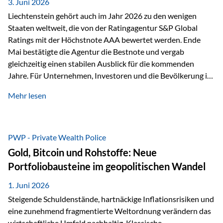
unseres Weges und unseres Anspruchs,…
3. Juni 2026
Liechtenstein gehört auch im Jahr 2026 zu den wenigen
Staaten weltweit, die von der Ratingagentur S&P Global
Ratings mit der Höchstnote AAA bewertet werden. Ende
Mai bestätigte die Agentur die Bestnote und vergab
gleichzeitig einen stabilen Ausblick für die kommenden
Jahre. Für Unternehmen, Investoren und die Bevölkerung ist
diese Einstufung ein wichtiges Signal. Sie unterstreicht die
Mehr lesen
finanzielle Stabilität des Landes sowie das Vertrauen
internationaler Märkte in den Wirtschafts- und
Finanzstandort Liechtenstein. Starker Wirtschaftsstandort
trotz Herausforderungen Die weltwirtschaftlichen
PWP - Private Wealth Police
Rahmenbedingungen bleiben anspruchsvoll. Geopolitische
Gold, Bitcoin und Rohstoffe: Neue
Unsicherheiten, eine verhaltene Investitionstätigkeit und
Portfoliobausteine im geopolitischen Wandel
eine schwächere Nachfrage in wichtigen Exportmärkten
beeinflussen auch die liechtensteinische Wirtschaft.
1. Juni 2026
Dennoch sieht…
Steigende Schuldenstände, hartnäckige Inflationsrisiken und
eine zunehmend fragmentierte Weltordnung verändern das
wirtschaftliche Umfeld nachhaltig. Klassische