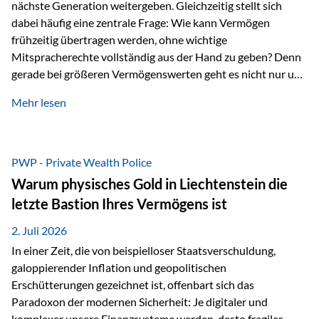
nächste Generation weitergeben. Gleichzeitig stellt sich
dabei häufig eine zentrale Frage: Wie kann Vermögen
frühzeitig übertragen werden, ohne wichtige
Mitspracherechte vollständig aus der Hand zu geben? Denn
gerade bei größeren Vermögenswerten geht es nicht nur um
die Frage der Übertragung. Es geht auch darum,
Mehr lesen
sicherzustellen, dass das Vermögen langfristig erhalten
bleibt und entsprechend der ursprünglichen Planung
verwendet wird. Ein Beispiel aus der Praxis Stellen Sie sich
folgende Situation vor: Ein Vater schenkt seiner Tochter
PWP - Private Wealth Police
einen Teil seines Vermögens. Einige Jahre später möchte die
Warum physisches Gold in Liechtenstein die
Tochter das Geld kurzfristig verwenden, um…
letzte Bastion Ihres Vermögens ist
2. Juli 2026
In einer Zeit, die von beispielloser Staatsverschuldung,
galoppierender Inflation und geopolitischen
Erschütterungen gezeichnet ist, offenbart sich das
Paradoxon der modernen Sicherheit: Je digitaler und
komplexer unsere Finanzsysteme werden, desto fragiler