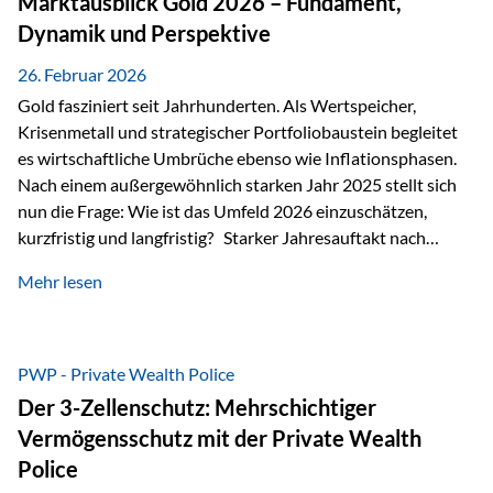
Marktausblick Gold 2026 – Fundament,
nicht ausreichen Traditionelle Nachlassregelungen stoßen
Dynamik und Perspektive
oft…
26. Februar 2026
Gold fasziniert seit Jahrhunderten. Als Wertspeicher,
Krisenmetall und strategischer Portfoliobaustein begleitet
es wirtschaftliche Umbrüche ebenso wie Inflationsphasen.
Nach einem außergewöhnlich starken Jahr 2025 stellt sich
nun die Frage: Wie ist das Umfeld 2026 einzuschätzen,
kurzfristig und langfristig? Starker Jahresauftakt nach
außergewöhnlichem Vorjahr Gold ist mit deutlicher
Mehr lesen
Dynamik in das Jahr 2026 gestartet. Zwischen dem
01.01.2026 und dem 31.01.2026 das Edelmetall: +12,8 % in
USD +11,7 % in EUR Durchschnitt über alle betrachteten
Währungen: +11,5 % Bereits 2025 war ein außergewöhnlich
PWP - Private Wealth Police
starkes Jahr: +64,4 % in USD Durchschnitt über alle
Der 3-Zellenschutz: Mehrschichtiger
Währungen: +56,6 % Langfristig zeigt sich ebenfalls ein
Vermögensschutz mit der Private Wealth
solides…
Police