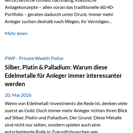
Anlagekonzepte – allen voran das traditionelle 60/40-
Portfolio – geraten dadurch unter Druck. Immer mehr
Anleger suchen deshalb nach Wegen, ihr Vermögen
langfristig gegen Kaufkraftverlust und geopolitische
Mehr lesen
Unsicherheit abzusichern. Genau hier rücken reale und
nicht-inflationierbare Werte wie Gold, Rohstoffe und
digitale Assets wieder in den Fokus. Gold gewinnt seine
monetäre Rolle zurück Gold erlebt derzeit eine
PWP - Private Wealth Police
bemerkenswerte Renaissance als monetärer Wertspeicher.
Silber, Platin & Palladium: Warum diese
Treiber sind Rekordkäufe der Zentralbanken, geopolitische
Edelmetalle für Anleger immer interessanter
Spannungen und ein schleichender Vertrauensverlust in
werden
ungedeckte Papierwährungen. Wie groß dieser
Vertrauensverlust ausfällt, zeigt ein nüchterner
20. Mai 2026
Langfristvergleich: Seit…
Wenn von Edelmetall-Investments die Rede ist, denken viele
zuerst an Gold. Doch immer mehr Anleger richten ihren Blick
auf Silber, Platin und Palladium. Der Grund: Diese Metalle
sind nicht nur selten, sondern spielen auch eine
entscheidende Rolle in Zukunftsbranchen wie