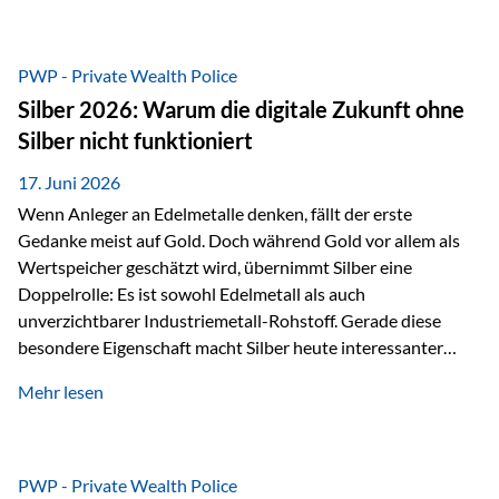
Chancen identifizieren, Risiken bewerten und Portfolios
gezielt steuern. Gerade in einem Umfeld, das von schnellen
Veränderungen geprägt ist, kann diese aktive
PWP - Private Wealth Police
Herangehensweise einen entscheidenden Mehrwert bieten.
Silber 2026: Warum die digitale Zukunft ohne
Was zeichnet aktive Fonds aus? Aktive Fonds verfolgen das
Silber nicht funktioniert
Ziel, nicht nur einen Markt abzubilden, sondern gezielt
Anlageentscheidungen zu treffen. Fondsmanager
17. Juni 2026
analysieren Unternehmen,…
Wenn Anleger an Edelmetalle denken, fällt der erste
Gedanke meist auf Gold. Doch während Gold vor allem als
Wertspeicher geschätzt wird, übernimmt Silber eine
Doppelrolle: Es ist sowohl Edelmetall als auch
unverzichtbarer Industriemetall-Rohstoff. Gerade diese
besondere Eigenschaft macht Silber heute interessanter
denn je. Denn die Welt wird nicht nur digitaler, sondern auch
Mehr lesen
elektrischer – und genau dort spielt Silber eine
entscheidende Rolle. Silber – das Metall der modernen
Wirtschaft Silber verfügt über die höchste elektrische
Leitfähigkeit aller Metalle. Diese Eigenschaft macht es für
PWP - Private Wealth Police