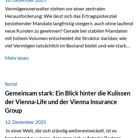
Vermögensverwalter stehen vor einer zentralen
Herausforderung: Wie lässt sich das Ertragspotenzial
bestehender Mandate langfristig steigern, auch ohne laufend
neue Kunden zu gewinnen? Gerade bei stabilen Mandaten
mit hohem Volumen entscheidet die Struktur darüber, wie
viel Vermögen tatsächlich im Bestand bleibt und wie stark
sich das Verwaltungsentgelt über die Jahre entwickelt. Ein
Mehr lesen
Beispiel verdeutlicht diese Wirkung besonders deutlich.
Wird ein Vermögen von 25 Millionen Euro über einen
Zeitraum von 20 Jahren verwaltet, ohne dass neue Kunden
hinzukommen, spielt nicht nur die Rendite eine Rolle. Auch
Social
steuerliche Effekte haben einen erheblichen Einfluss auf…
Gemeinsam stark: Ein Blick hinter die Kulissen
der Vienna-Life und der Vienna Insurance
Group
12. Dezember 2025
In einer Welt, die sich ständig weiterentwickelt, ist es
beruhigend zu wissen, dass man sich auf starke Partner