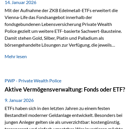
breit ab, ohne die…
14. Januar 2026
Mit der Aufnahme der ZKB Edelmetall-ETFs erweitert die
Vienna-Life das Fondsangebot innerhalb der
fondsgebundenen Lebensversicherung Private Wealth
Police gezielt um weitere ETF-basierte Sachwert-Bausteine.
Damit stehen Gold, Silber, Platin und Palladium als
börsengehandelte Lösungen zur Verfügung, die jeweils
physisch hinterlegte Edelmetalle abbilden. Der Fokus liegt
Mehr lesen
dabei nicht auf einzelnen Marktmeinungen, sondern auf
einer systematischen Portfoliologik: ETFs dienen als
transparente, effiziente Bausteine für Risikostreuung,
Inflationsrobustheit und Stabilisierung – eingebettet in eine
PWP - Private Wealth Police
liechtensteinische Versicherungsstruktur. Die
Aktive Vermögensverwaltung: Fonds oder ETF?
Sicherheitsarchitektur: Liechtenstein als Strukturprinzip Die
Private Wealth Police positioniert sich mit einer dreistufigen
9. Januar 2026
Sicherheitsarchitektur, die auf mehreren Ebenen ansetzt:
ETFs haben sich in den letzten Jahren zu einem festen
Stufe 1: Versicherer-Ebene • Versicherung mit…
Bestandteil moderner Geldanlage entwickelt. Besonders bei
jungen Anleger gelten sie als unverzichtbar: kostengünstig,
transparent und einfach umsetzbar. Wer investieren möchte,