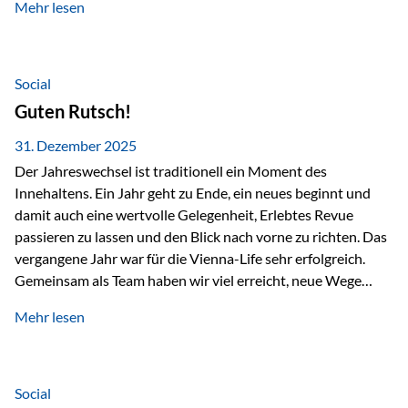
Mehr lesen
Branchentreffen für Finanz- und Versicherungsprofis im
deutschsprachigen Raum. Für uns bietet die Veranstaltung
die ideale Plattform, um aktuelle Themen rund um Vorsorge,
Vermögensstrukturierung und Nachfolgeplanung
Social
gemeinsam zu diskutieren. Persönlich für Sie vor Ort An
Guten Rutsch!
beiden Kongresstagen stehen Ihnen Maximilian
Fichtenbauer, Dirk…
31. Dezember 2025
Der Jahreswechsel ist traditionell ein Moment des
Innehaltens. Ein Jahr geht zu Ende, ein neues beginnt und
damit auch eine wertvolle Gelegenheit, Erlebtes Revue
passieren zu lassen und den Blick nach vorne zu richten. Das
vergangene Jahr war für die Vienna-Life sehr erfolgreich.
Gemeinsam als Team haben wir viel erreicht, neue Wege
beschritten und besondere Momente erlebt.
Mehr lesen
Veranstaltungen wie der Schnifisschnauf, aber auch unsere
Teamevents, vom Minigolf bis zur Weihnachtsfeier, haben
den Zusammenhalt gestärkt und gezeigt, wie wichtig ein
starkes Miteinander ist. Neben diesen gemeinsamen
Social