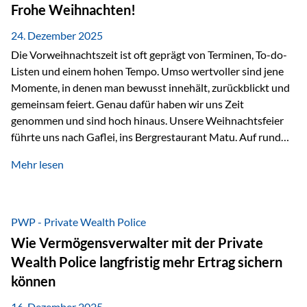
Erlebnissen konnten wir…
Frohe Weihnachten!
24. Dezember 2025
Die Vorweihnachtszeit ist oft geprägt von Terminen, To-do-
Listen und einem hohen Tempo. Umso wertvoller sind jene
Momente, in denen man bewusst innehält, zurückblickt und
gemeinsam feiert. Genau dafür haben wir uns Zeit
genommen und sind hoch hinaus. Unsere Weihnachtsfeier
führte uns nach Gaflei, ins Bergrestaurant Matu. Auf rund
1.500 Metern über dem Rheintal erwartete uns nicht nur ein
Mehr lesen
beeindruckendes Panorama, sondern auch etwas, das im
Alltag oft zu kurz kommt: Ruhe, Klarheit und echter
Weitblick, im wahrsten Sinne des Wortes. Inmitten
verschneiter Landschaft, bei feinem Essen, guter Musik und
PWP - Private Wealth Police
einer entspannten…
Wie Vermögensverwalter mit der Private
Wealth Police langfristig mehr Ertrag sichern
können
16. Dezember 2025