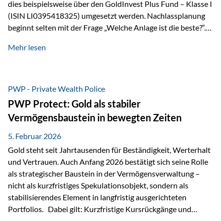
dies beispielsweise über den GoldInvest Plus Fund – Klasse I
(ISIN LI0395418325) umgesetzt werden. Nachlassplanung
beginnt selten mit der Frage „Welche Anlage ist die beste?“.
In der Praxis geht es zuerst um ganz andere Themen:Wer soll
Mehr lesen
was bekommen – wann – und in welcher Struktur?Und vor
allem: Wie lassen sich Streit, Liquiditätsengpässe oder
Notverkäufe vermeiden, wenn ein Todesfall eintritt? Gerade
bei größeren Vermögen ist das entscheidend.
PWP - Private Wealth Police
PWP Protect: Gold als stabiler
Vermögensbaustein in bewegten Zeiten
5. Februar 2026
Gold steht seit Jahrtausenden für Beständigkeit, Werterhalt
und Vertrauen. Auch Anfang 2026 bestätigt sich seine Rolle
als strategischer Baustein in der Vermögensverwaltung –
nicht als kurzfristiges Spekulationsobjekt, sondern als
stabilisierendes Element in langfristig ausgerichteten
Portfolios. Dabei gilt: Kurzfristige Kursrückgänge und
Schwankungen sind jederzeit möglich – insbesondere nach