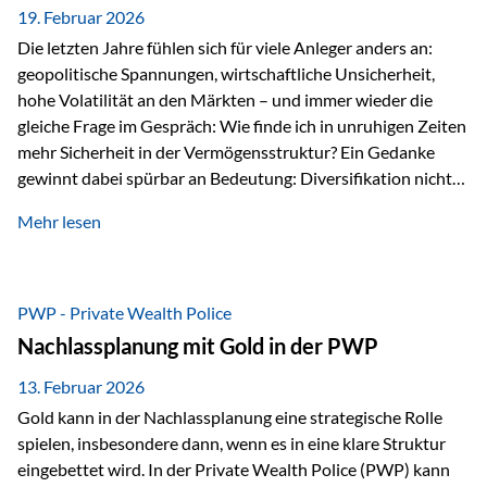
19. Februar 2026
Die letzten Jahre fühlen sich für viele Anleger anders an:
geopolitische Spannungen, wirtschaftliche Unsicherheit,
hohe Volatilität an den Märkten – und immer wieder die
gleiche Frage im Gespräch: Wie finde ich in unruhigen Zeiten
mehr Sicherheit in der Vermögensstruktur? Ein Gedanke
gewinnt dabei spürbar an Bedeutung: Diversifikation nicht
nur über Anlageklassen, sondern auch über Jurisdiktionen.
Mehr lesen
Wer Vermögen ausschließlich in einem Rechtsraum
organisiert, ist auch von dessen Rahmenbedingungen
besonders abhängig. Genau hier kann das Fürstentum
Liechtenstein eine Rolle spielen: außerhalb der EU, ohne
PWP - Private Wealth Police
Euro, mit einem eigenständigen Rechts- und Finanzplatz.
Nachlassplanung mit Gold in der PWP
Und genau an dieser Stelle setzt der 3-Zellenschutz an –…
13. Februar 2026
Gold kann in der Nachlassplanung eine strategische Rolle
spielen, insbesondere dann, wenn es in eine klare Struktur
eingebettet wird. In der Private Wealth Police (PWP) kann