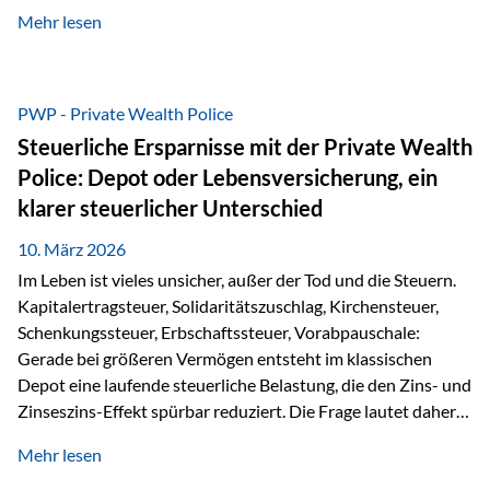
kontinuierliche Weiterbildung von vertrieblich tätigen
Mehr lesen
Personen transparent zu dokumentieren. Seit der
Umsetzung der EU-Versicherungsvertriebsrichtlinie besteht
eine gesetzliche Weiterbildungspflicht von mindestens 15
Stunden pro Jahr für vertrieblich tätige Personen in der
PWP - Private Wealth Police
Versicherungsbranche. Über die Weiterbildungsdatenbank
Steuerliche Ersparnisse mit der Private Wealth
von „gut beraten“ können absolvierte Bildungsmaßnahmen
Police: Depot oder Lebensversicherung, ein
zentral erfasst und dokumentiert werden. „gut beraten“
klarer steuerlicher Unterschied
zertifiziert Als zertifizierter Bildungsanbieter können unsere
Webinare nun für die…
10. März 2026
Im Leben ist vieles unsicher, außer der Tod und die Steuern.
Kapitalertragsteuer, Solidaritätszuschlag, Kirchensteuer,
Schenkungssteuer, Erbschaftssteuer, Vorabpauschale:
Gerade bei größeren Vermögen entsteht im klassischen
Depot eine laufende steuerliche Belastung, die den Zins- und
Zinseszins-Effekt spürbar reduziert. Die Frage lautet daher:
Wie kann Vermögen strukturiert werden, damit Steuern
Mehr lesen
nicht laufend Kapital entziehen – sondern möglichst lange im
System arbeiten? Hier setzt die Private Wealth Police an.