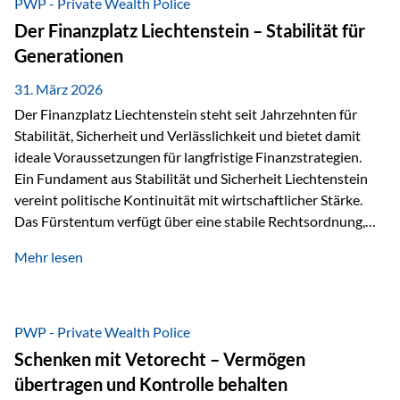
PWP - Private Wealth Police
heißt das:Diese Gelder gehören im Konkursfall nicht zur
Der Finanzplatz Liechtenstein – Stabilität für
allgemeinen Konkursmasse, sondern werden ausschließlich
Generationen
zur Erfüllung…
31. März 2026
Der Finanzplatz Liechtenstein steht seit Jahrzehnten für
Stabilität, Sicherheit und Verlässlichkeit und bietet damit
ideale Voraussetzungen für langfristige Finanzstrategien.
Ein Fundament aus Stabilität und Sicherheit Liechtenstein
vereint politische Kontinuität mit wirtschaftlicher Stärke.
Das Fürstentum verfügt über eine stabile Rechtsordnung,
die auf einer parlamentarischen Demokratie mit
Mehr lesen
monarchischen Elementen basiert. Diese Struktur schafft
nicht nur politische Stabilität, sondern auch eine
außergewöhnlich hohe Planungssicherheit für Investoren
und Unternehmen. Ein wesentliches Merkmal ist die
PWP - Private Wealth Police
Staatsfinanzierung: Liechtenstein weist keine
Schenken mit Vetorecht – Vermögen
Staatsschulden auf, und der Schutz der wirtschaftlichen
übertragen und Kontrolle behalten
Interessen der Bevölkerung ist in der Verfassung verankert.