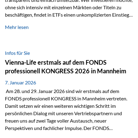
ohne sich intensiv mit einzelnen Märkten oder Titeln zu
beschäftigen, findet in ETFs einen unkomplizierten Einstieg
in den Kapitalmarkt. Aktiv gemanagte Fonds hingegen
Mehr lesen
werden häufig kritisch betrachtet. Sie gelten als teurer,
komplexer und weniger zeitgemäß. Doch greift diese
Einschätzung wirklich zu kurz? Ein differenzierter Blick zeigt:
Beide Ansätze haben ihre Berechtigung und ihre Stärken
Infos für Sie
entfalten sie oft gerade in Kombination. ETFs: Effizient, breit
Vienna-Life erstmals auf dem FONDS
gestreut und klar strukturiert…
professionell KONGRESS 2026 in Mannheim
7. Januar 2026
Am 28. und 29. Januar 2026 sind wir erstmals auf dem
FONDS professionell KONGRESS in Mannheim vertreten.
Damit setzen wir einen weiteren wichtigen Schritt im
persönlichen Dialog mit unseren Vertriebspartnern und
freuen uns auf zwei Tage voller Austausch, neuer
Perspektiven und fachlicher Impulse. Der FONDS
professionell KONGRESS zählt zu den wichtigsten