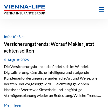
Zum
Inhalt
springen
Infos für Sie
Versicherungstrends: Worauf Makler jetzt
achten sollten
6. August 2026
Die Versicherungsbranche befindet sich im Wandel.
Digitalisierung, künstliche Intelligenz und steigende
Kundenanforderungen verändern die Art und Weise, wie
beraten und vorgesorgt wird. Gleichzeitig gewinnen
klassische Werte wie Sicherheit und langfristige
Vermögensplanung wieder an Bedeutung. Welche Trends
sollten Versicherungsmakler deshalb aktuell besonders im
Mehr lesen
Blick behalten? Digitalisierung und KI verändern die