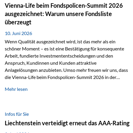
zahlreiche Zukunftstechnologien praktisch unverzichtbar.
Vienna-Life beim Fondspolicen-Summit 2026
Silber findet sich unter anderem in: Solarmodulen
ausgezeichnet: Warum unsere Fondsliste
Elektrofahrzeugen Halbleitern Smartphones und Tablets…
überzeugt
10. Juni 2026
Wenn Qualität ausgezeichnet wird, ist das mehr als ein
schöner Moment – es ist eine Bestätigung für konsequente
Arbeit, fundierte Investmententscheidungen und den
Anspruch, Kundinnen und Kunden attraktive
Anlagelösungen anzubieten. Umso mehr freuen wir uns, dass
die Vienna-Life beim Fondspolicen-Summit 2026 in der
Kategorie ETF/Passiv ausgezeichnet wurde. Grundlage
Mehr lesen
dieser Ehrung ist der renommierte Fondspolicenreport der
SAM – Smart Asset Management Service GmbH, bei dem
mehr als 20 Fondspolicen-Anbieter aus Investmentsicht
analysiert und verglichen wurden. Das Ergebnis: Die ETF-
Infos für Sie
Auswahl der Vienna-Life zählt zu den drei besten Angeboten
Liechtenstein verteidigt erneut das AAA-Rating
am Markt. Für uns ist diese Auszeichnung eine Bestätigung