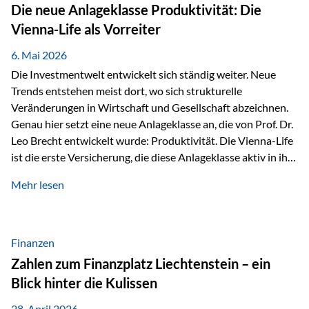
Strecke mit rund 4,8 Kilometern und 680 Höhenmetern
Die neue Anlageklasse Produktivität: Die
stellte die Teilnehmerinnen und Teilnehmer vor eine
Vienna-Life als Vorreiter
sportliche Herausforderung. Doch…
6. Mai 2026
Die Investmentwelt entwickelt sich ständig weiter. Neue
Trends entstehen meist dort, wo sich strukturelle
Veränderungen in Wirtschaft und Gesellschaft abzeichnen.
Genau hier setzt eine neue Anlageklasse an, die von Prof. Dr.
Leo Brecht entwickelt wurde: Produktivität. Die Vienna-Life
ist die erste Versicherung, die diese Anlageklasse aktiv in ihre
Lösung integriert und positioniert sich damit bewusst als
Mehr lesen
Vorreiter. Warum auf das Thema Produktivität setzen? Die
globalen Herausforderungen der Zeit, wie Inflation,
demografischer Wandel oder sinkendes
Wirtschaftswachstum, verändern die Spielregeln für
Finanzen
Investoren. Produktivität adressiert genau diese
Zahlen zum Finanzplatz Liechtenstein – ein
Herausforderungen, da wirtschaftliches Wachstum
Blick hinter die Kulissen
langfristig durch Produktivitätssteigerung entsteht, also
durch die Fähigkeit von Unternehmen, mehr…
28. April 2026