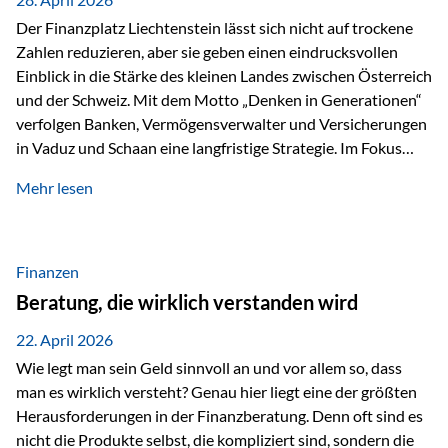
Der Finanzplatz Liechtenstein lässt sich nicht auf trockene
Zahlen reduzieren, aber sie geben einen eindrucksvollen
Einblick in die Stärke des kleinen Landes zwischen Österreich
und der Schweiz. Mit dem Motto „Denken in Generationen“
verfolgen Banken, Vermögensverwalter und Versicherungen
in Vaduz und Schaan eine langfristige Strategie. Im Fokus
stehen dabei vor allem: Qualität Stabilität internationaler
Mehr lesen
Marktzugang Liechtenstein hat sich in den letzten Jahren zu
einem wichtigen Drehpunkt für grenzüberschreitende
Finanzdienstleistungen entwickelt – und die aktuellsten
verfügbaren Kennzahlen (Stand Ende 2024, veröffentlicht
Finanzen
2025/2026)…
Beratung, die wirklich verstanden wird
22. April 2026
Wie legt man sein Geld sinnvoll an und vor allem so, dass
man es wirklich versteht? Genau hier liegt eine der größten
Herausforderungen in der Finanzberatung. Denn oft sind es
nicht die Produkte selbst, die kompliziert sind, sondern die