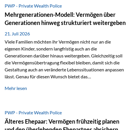
Abwicklung für Vertriebspartner deutlich effizienter
PWP - Private Wealth Police
gestaltet. Anträge werden direkt elektronisch übermittelt,
Mehrgenerationen-Modell: Vermögen über
Medienbrüche reduziert und die weitere Bearbeitung
Generationen hinweg strukturiert weitergeben
beschleunigt. Ab sofort können auch juristische Personen,
wie Kapitalgesellschaften oder Stiftungen, als
21. Juli 2026
Versicherungsnehmer eingesetzt werden. Damit erweitert
Viele Familien möchten ihr Vermögen nicht nur an die
die Vienna-Life die Einsatzmöglichkeiten der Private Wealth
eigenen Kinder, sondern langfristig auch an die
Police insbesondere für…
Generationen darüber hinaus weitergeben. Gleichzeitig soll
die Vermögensübertragung flexibel bleiben, damit sich die
Gestaltung auch an veränderte Lebenssituationen anpassen
lässt. Genau für diesen Wunsch bietet das
Mehrgenerationen-Modell der Private Wealth Police der
Mehr lesen
Vienna-Life eine interessante Lösung. Es ermöglicht,
Vermögen bereits heute generationenübergreifend zu
strukturieren und dennoch flexibel zu bleiben. Die
Ausgangssituation Stellen Sie sich folgende Familie vor: Die
PWP - Private Wealth Police
Großeltern haben über viele Jahre Vermögen aufgebaut. Ihr
Älteres Ehepaar: Vermögen frühzeitig planen
Wunsch ist es, dieses Vermögen nicht nur den eigenen
und den überlebenden Ehepartner absichern