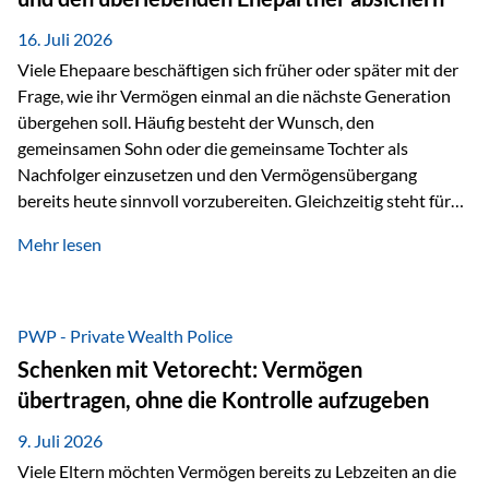
Kindern, sondern langfristig auch den Enkeln zukommen zu…
16. Juli 2026
Viele Ehepaare beschäftigen sich früher oder später mit der
Frage, wie ihr Vermögen einmal an die nächste Generation
übergehen soll. Häufig besteht der Wunsch, den
gemeinsamen Sohn oder die gemeinsame Tochter als
Nachfolger einzusetzen und den Vermögensübergang
bereits heute sinnvoll vorzubereiten. Gleichzeitig steht für
viele Ehepaare ein weiterer Aspekt im Mittelpunkt: Was
Mehr lesen
passiert, wenn einer der beiden verstirbt? Der überlebende
Ehepartner soll auch dann weiterhin finanziell unabhängig
bleiben und uneingeschränkt über das gemeinsame
Vermögen verfügen können. Genau für diese
PWP - Private Wealth Police
Ausgangssituation bietet die Private Wealth Police der
Schenken mit Vetorecht: Vermögen
Vienna-Life eine durchdachte Gestaltungsmöglichkeit. Die
übertragen, ohne die Kontrolle aufzugeben
Ausgangssituation Stellen Sie sich folgendes Beispiel vor:
Ein…
9. Juli 2026
Viele Eltern möchten Vermögen bereits zu Lebzeiten an die