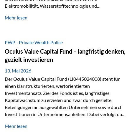
Elektromobilität, Wasserstofftechnologie und
Digitalisierung. Dadurch verbinden sie zwei wichtige
Mehr lesen
Faktoren für Investoren – begrenztes Angebot und
steigende industrielle Nachfrage. Edelmetalle als
Investment mit Zukunftspotenzial Während Gold oft als
klassischer „Sicherheitsanker“ gilt, bieten Silber, Platin und
PWP - Private Wealth Police
Palladium zusätzlich die Chance, von technologischen
Oculus Value Capital Fund – langfristig denken,
Entwicklungen zu profitieren. Die Nachfrage entsteht nicht
gezielt investieren
nur durch Anleger, sondern vor allem durch die Industrie.
Gerade in…
13. Mai 2026
Der Oculus Value Capital Fund (LI0445024008) steht für
einen klar strukturierten, wertorientierten
Investmentansatz. Ziel des Fonds ist es, langfristiges
Kapitalwachstum zu erzielen und zwar durch gezielte
Beteiligungen an ausgewählten Unternehmen sowie durch
Investitionen in Unternehmensanleihen. Dabei verfolgt das
Fondsmanagement eine klare Philosophie: Nicht kurzfristige
Mehr lesen
Marktbewegungen stehen im Fokus, sondern die