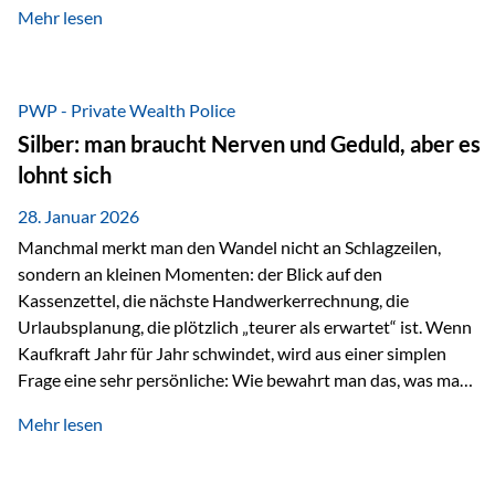
Mehr lesen
starken Anstiegen. Diese verändern jedoch nicht die
langfristige Funktion von Gold als Sachwert und
Diversifikationsinstrument. In einem Umfeld, das weiterhin
von geopolitischen Spannungen, einer stark ausgeweiteten
PWP - Private Wealth Police
Geldmenge sowie strukturellen Verschiebungen an den
Silber: man braucht Nerven und Geduld, aber es
Kapitalmärkten geprägt ist, bleibt Gold ein bewährter Anker.
lohnt sich
Nicht, weil…
28. Januar 2026
Manchmal merkt man den Wandel nicht an Schlagzeilen,
sondern an kleinen Momenten: der Blick auf den
Kassenzettel, die nächste Handwerkerrechnung, die
Urlaubsplanung, die plötzlich „teurer als erwartet“ ist. Wenn
Kaufkraft Jahr für Jahr schwindet, wird aus einer simplen
Frage eine sehr persönliche: Wie bewahrt man das, was man
sich aufgebaut hat? Genau dann wird es Zeit, sich
Mehr lesen
Sachwerten mit einer Investition in Sachwerte zu
beschäftigen; Nicht als Mode, sondern als Prinzip: Vermögen
soll nicht nur wachsen, sondern auch Substanz behalten –