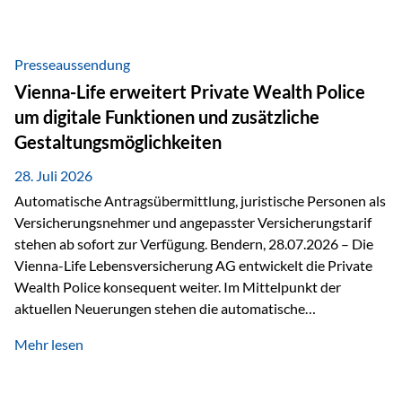
Beratung Digitale Prozesse und künstliche Intelligenz sind
längst Teil des Versicherungsalltags. Sie erleichtern
administrative Aufgaben, beschleunigen Abläufe und
Presseaussendung
schaffen mehr Zeit für das Wesentliche: die persönliche
Vienna-Life erweitert Private Wealth Police
Beratung. Gerade deshalb wird die individuelle Betreuung
um digitale Funktionen und zusätzliche
zum entscheidenden Erfolgsfaktor. Technologie kann
Gestaltungsmöglichkeiten
unterstützen, Vertrauen entsteht jedoch weiterhin im
persönlichen Gespräch. Bei der Vienna-Life reagieren…
28. Juli 2026
Automatische Antragsübermittlung, juristische Personen als
Versicherungsnehmer und angepasster Versicherungstarif
stehen ab sofort zur Verfügung. Bendern, 28.07.2026 – Die
Vienna-Life Lebensversicherung AG entwickelt die Private
Wealth Police konsequent weiter. Im Mittelpunkt der
aktuellen Neuerungen stehen die automatische
Antragsübermittlung, die Möglichkeit, juristische Personen
Mehr lesen
als Versicherungsnehmer einzusetzen, sowie eine
Überarbeitung des zugrundeliegenden Versicherungstarifes.
Durch die automatische Antragsübermittlung wird die