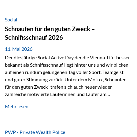
tatsächliche wirtschaftliche Entwicklung von Unternehmen
über viele Jahre hinweg. Als Teil der Produktauswahl
innerhalb der Private Wealth Police der Vienna-Life steht
Social
der Oculus Value Capital Fund für einen langfristig
Schnaufen für den guten Zweck –
orientierten Value-Investing-Ansatz mit Fokus auf
Schnifisschnauf 2026
fundamentale Unternehmensanalyse und nachhaltige
Wertentwicklung. Der Investmentansatz: Value Investing
11. Mai 2026
mit Weitblick Im Zentrum steht ein…
Der diesjährige Social Active Day der die Vienna-Life, besser
bekannt als Schnifisschnauf, liegt hinter uns und wir blicken
auf einen rundum gelungenen Tag voller Sport, Teamgeist
und guter Stimmung zurück. Unter dem Motto „Schnaufen
für den guten Zweck“ trafen sich auch heuer wieder
zahlreiche motivierte Läuferinnen und Läufer am
Dünserberg in Schnifis, um gemeinsam sportliche
Mehr lesen
Höchstleistungen für einen guten Zweck zu erbringen. Mit
grosser Freude dürfen wir verkünden, dass dabei
beeindruckende 14.000 Euro zugunsten des Schulheims
Mäder gesammelt werden konnten. Die anspruchsvolle
PWP - Private Wealth Police