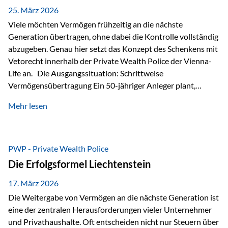
Besonders hervorzuheben ist hierbei Artikel 14 der
25. März 2026
liechtensteinischen Verfassung. Darin…
Viele möchten Vermögen frühzeitig an die nächste
Generation übertragen, ohne dabei die Kontrolle vollständig
abzugeben. Genau hier setzt das Konzept des Schenkens mit
Vetorecht innerhalb der Private Wealth Police der Vienna-
Life an. Die Ausgangssituation: Schrittweise
Vermögensübertragung Ein 50-jähriger Anleger plant,
seinem Kind Vermögen zu übertragen. Dabei soll nicht nur
Mehr lesen
der steuerliche Freibetrag optimal genutzt werden, sondern
auch sichergestellt sein, dass mit dem verschenken Geld
verantwortungsvoll umgegangen wird. Das Ziel:Eine
strukturierte, langfristige Vermögensübertragung, ohne die
PWP - Private Wealth Police
Kontrolle vollständig aus der Hand zu geben. Die Lösung:
Die Erfolgsformel Liechtenstein
Abschmelzung mit Vetorecht Die Umsetzung erfolgt über die
Private Wealth Police…
17. März 2026
Die Weitergabe von Vermögen an die nächste Generation ist
eine der zentralen Herausforderungen vieler Unternehmer
und Privathaushalte. Oft entscheiden nicht nur Steuern über