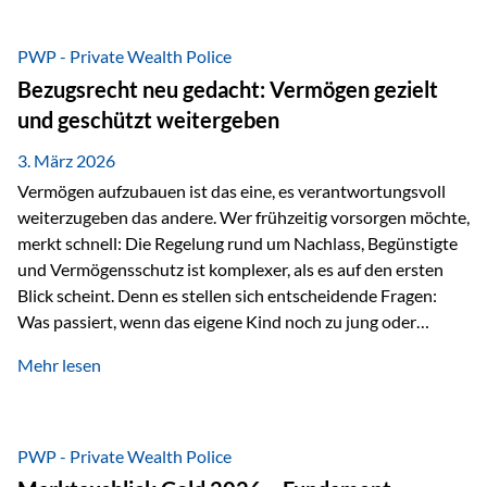
Das Problem: Laufende Besteuerung im Depot Im
Privatdepot fallen an: Abgeltungssteuer Fondsbesteuerung
PWP - Private Wealth Police
(Vorabpauschale, Teilfreistellung) Kein steuerlicher Abzug
Bezugsrecht neu gedacht: Vermögen gezielt
der Vermögensverwaltungs-Gebühren /
und geschützt weitergeben
Depotbankgebühren Jährliches Steuerreporting erforderlich
Zinsen, Dividenden und Kursgewinne werden laufend
3. März 2026
besteuert.
Vermögen aufzubauen ist das eine, es verantwortungsvoll
weiterzugeben das andere. Wer frühzeitig vorsorgen möchte,
merkt schnell: Die Regelung rund um Nachlass, Begünstigte
und Vermögensschutz ist komplexer, als es auf den ersten
Blick scheint. Denn es stellen sich entscheidende Fragen:
Was passiert, wenn das eigene Kind noch zu jung oder
unerfahren ist, um eine größere Summe sinnvoll zu
Mehr lesen
verwalten? Wie kann verhindert werden, dass Ex-Partner,
Gläubiger oder andere Dritte Zugriff auf das Vermögen
erhalten? Und wie lässt sich Vermögen klar und
unbürokratisch übertragen, ohne ausschließlich auf ein
PWP - Private Wealth Police
Testament angewiesen zu sein? Wenn klassische Lösungen