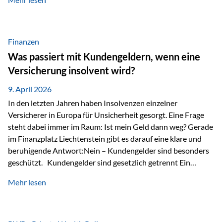
Modernes Value Investing als Grundlage Der
Investmentansatz von Estably basiert auf der
Weiterentwicklung des klassischen Value Investing. Im
Fokus stehen Unternehmen, deren Börsenkurs unter ihrem
Finanzen
inneren Wert liegt. Neben klassischen
Was passiert mit Kundengeldern, wenn eine
Bewertungskennzahlen werden auch qualitative Faktoren
Versicherung insolvent wird?
wie Geschäftsmodell, Wettbewerbsvorteile und
Managementqualität…
9. April 2026
In den letzten Jahren haben Insolvenzen einzelner
Versicherer in Europa für Unsicherheit gesorgt. Eine Frage
steht dabei immer im Raum: Ist mein Geld dann weg? Gerade
im Finanzplatz Liechtenstein gibt es darauf eine klare und
beruhigende Antwort:Nein – Kundengelder sind besonders
geschützt. Kundengelder sind gesetzlich getrennt Ein
zentraler Schutzmechanismus in Liechtenstein ist die
Mehr lesen
sogenannte Sondermasse. Das bedeutet:Die
Vermögenswerte, die zur Deckung der
Versicherungsverpflichtungen dienen, werden rechtlich vom
Vermögen der Versicherungsgesellschaft getrennt. Konkret