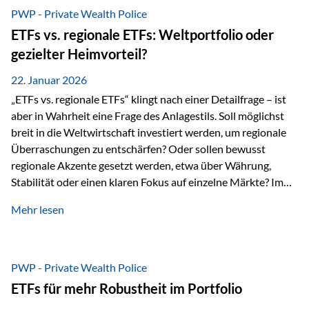
gerade dann, wenn Märkte nervös werden,…
PWP - Private Wealth Police
ETFs vs. regionale ETFs: Weltportfolio oder
gezielter Heimvorteil?
22. Januar 2026
„ETFs vs. regionale ETFs“ klingt nach einer Detailfrage – ist
aber in Wahrheit eine Frage des Anlagestils. Soll möglichst
breit in die Weltwirtschaft investiert werden, um regionale
Überraschungen zu entschärfen? Oder sollen bewusst
regionale Akzente gesetzt werden, etwa über Währung,
Stabilität oder einen klaren Fokus auf einzelne Märkte? Im
Rahmen der fondsgebundenen Lebensversicherung Private
Mehr lesen
Wealth Police der Vienna-Life lassen sich beide Ansätze
kombinieren. Der „Schutz“ im Portfolio entsteht dabei nicht
als Garantie, sondern als Zusammenspiel aus
Risikostreuung, Inflationsrobustheit und Stabilisierung. 1)
PWP - Private Wealth Police
Die Philosophiefrage: breit oder bewusst? Global investieren
ETFs für mehr Robustheit im Portfolio
bedeutet: Das Portfolio bildet die Weltmärkte möglichst