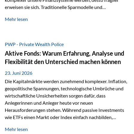
erweisen sie sich. Traditionelle Sparmodelle und
papierbasierte Anlagen, die über Jahrzehnte als
Mehr lesen
unumstößlich galten, versagen angesichts der expansiven
Geldpolitik der Zentralbanken. In diesem Umfeld stellt die
Rückbesinnung auf ein Jahrtausende altes Edelmetall keine
Nostalgie dar, sondern ist die modernste und strategisch
PWP - Private Wealth Police
klügste Antwort auf globale Instabilität. Physische Werte
Aktive Fonds: Warum Erfahrung, Analyse und
und der richtige Rechtsstandort sind heute keine bloße
Flexibilität den Unterschied machen können
Option mehr, sondern eine strategische Notwendigkeit. 1.
Der massive Aufwand hinter einem winzigen…
23. Juni 2026
Die Kapitalmärkte werden zunehmend komplexer. Inflation,
geopolitische Spannungen, technologische Umbrüche und
wirtschaftliche Unsicherheiten sorgen dafür, dass
Anlegerinnen und Anleger heute vor neuen
Herausforderungen stehen. Während passive Investments
wie ETFs einen Markt oder Index einfach nachbilden,
verfolgen aktiv gemanagte Fonds einen anderen Ansatz: Sie
Mehr lesen
setzen auf die Expertise erfahrener Fondsmanager, die