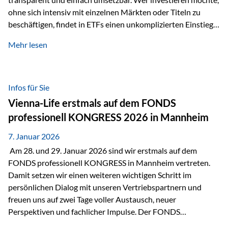
ohne sich intensiv mit einzelnen Märkten oder Titeln zu
beschäftigen, findet in ETFs einen unkomplizierten Einstieg
in den Kapitalmarkt. Aktiv gemanagte Fonds hingegen
Mehr lesen
werden häufig kritisch betrachtet. Sie gelten als teurer,
komplexer und weniger zeitgemäß. Doch greift diese
Einschätzung wirklich zu kurz? Ein differenzierter Blick zeigt:
Beide Ansätze haben ihre Berechtigung und ihre Stärken
Infos für Sie
entfalten sie oft gerade in Kombination. ETFs: Effizient, breit
Vienna-Life erstmals auf dem FONDS
gestreut und klar strukturiert…
professionell KONGRESS 2026 in Mannheim
7. Januar 2026
Am 28. und 29. Januar 2026 sind wir erstmals auf dem
FONDS professionell KONGRESS in Mannheim vertreten.
Damit setzen wir einen weiteren wichtigen Schritt im
persönlichen Dialog mit unseren Vertriebspartnern und
freuen uns auf zwei Tage voller Austausch, neuer
Perspektiven und fachlicher Impulse. Der FONDS
professionell KONGRESS zählt zu den wichtigsten