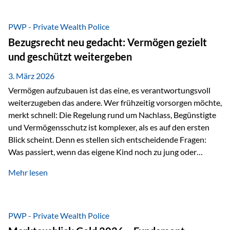
Das Problem: Laufende Besteuerung im Depot Im
Privatdepot fallen an: Abgeltungssteuer Fondsbesteuerung
PWP - Private Wealth Police
(Vorabpauschale, Teilfreistellung) Kein steuerlicher Abzug
Bezugsrecht neu gedacht: Vermögen gezielt
der Vermögensverwaltungs-Gebühren /
und geschützt weitergeben
Depotbankgebühren Jährliches Steuerreporting erforderlich
Zinsen, Dividenden und Kursgewinne werden laufend
3. März 2026
besteuert.
Vermögen aufzubauen ist das eine, es verantwortungsvoll
weiterzugeben das andere. Wer frühzeitig vorsorgen möchte,
merkt schnell: Die Regelung rund um Nachlass, Begünstigte
und Vermögensschutz ist komplexer, als es auf den ersten
Blick scheint. Denn es stellen sich entscheidende Fragen:
Was passiert, wenn das eigene Kind noch zu jung oder
unerfahren ist, um eine größere Summe sinnvoll zu
Mehr lesen
verwalten? Wie kann verhindert werden, dass Ex-Partner,
Gläubiger oder andere Dritte Zugriff auf das Vermögen
erhalten? Und wie lässt sich Vermögen klar und
unbürokratisch übertragen, ohne ausschließlich auf ein
PWP - Private Wealth Police
Testament angewiesen zu sein? Wenn klassische Lösungen