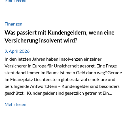
Modernes Value Investing als Grundlage Der
Investmentansatz von Estably basiert auf der
Weiterentwicklung des klassischen Value Investing. Im
Fokus stehen Unternehmen, deren Börsenkurs unter ihrem
Finanzen
inneren Wert liegt. Neben klassischen
Was passiert mit Kundengeldern, wenn eine
Bewertungskennzahlen werden auch qualitative Faktoren
Versicherung insolvent wird?
wie Geschäftsmodell, Wettbewerbsvorteile und
Managementqualität…
9. April 2026
In den letzten Jahren haben Insolvenzen einzelner
Versicherer in Europa für Unsicherheit gesorgt. Eine Frage
steht dabei immer im Raum: Ist mein Geld dann weg? Gerade
im Finanzplatz Liechtenstein gibt es darauf eine klare und
beruhigende Antwort:Nein – Kundengelder sind besonders
geschützt. Kundengelder sind gesetzlich getrennt Ein
zentraler Schutzmechanismus in Liechtenstein ist die
Mehr lesen
sogenannte Sondermasse. Das bedeutet:Die
Vermögenswerte, die zur Deckung der
Versicherungsverpflichtungen dienen, werden rechtlich vom
Vermögen der Versicherungsgesellschaft getrennt. Konkret