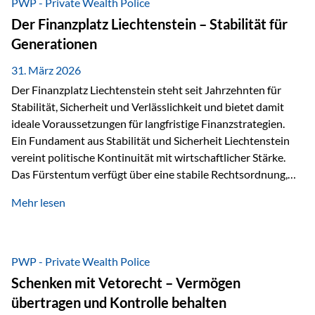
PWP - Private Wealth Police
heißt das:Diese Gelder gehören im Konkursfall nicht zur
Der Finanzplatz Liechtenstein – Stabilität für
allgemeinen Konkursmasse, sondern werden ausschließlich
Generationen
zur Erfüllung…
31. März 2026
Der Finanzplatz Liechtenstein steht seit Jahrzehnten für
Stabilität, Sicherheit und Verlässlichkeit und bietet damit
ideale Voraussetzungen für langfristige Finanzstrategien.
Ein Fundament aus Stabilität und Sicherheit Liechtenstein
vereint politische Kontinuität mit wirtschaftlicher Stärke.
Das Fürstentum verfügt über eine stabile Rechtsordnung,
die auf einer parlamentarischen Demokratie mit
Mehr lesen
monarchischen Elementen basiert. Diese Struktur schafft
nicht nur politische Stabilität, sondern auch eine
außergewöhnlich hohe Planungssicherheit für Investoren
und Unternehmen. Ein wesentliches Merkmal ist die
PWP - Private Wealth Police
Staatsfinanzierung: Liechtenstein weist keine
Schenken mit Vetorecht – Vermögen
Staatsschulden auf, und der Schutz der wirtschaftlichen
übertragen und Kontrolle behalten
Interessen der Bevölkerung ist in der Verfassung verankert.