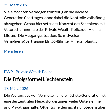
Besonders hervorzuheben ist hierbei Artikel 14 der
25. März 2026
liechtensteinischen Verfassung. Darin…
Viele möchten Vermögen frühzeitig an die nächste
Generation übertragen, ohne dabei die Kontrolle vollständig
abzugeben. Genau hier setzt das Konzept des Schenkens mit
Vetorecht innerhalb der Private Wealth Police der Vienna-
Life an. Die Ausgangssituation: Schrittweise
Vermögensübertragung Ein 50-jähriger Anleger plant,
seinem Kind Vermögen zu übertragen. Dabei soll nicht nur
Mehr lesen
der steuerliche Freibetrag optimal genutzt werden, sondern
auch sichergestellt sein, dass mit dem verschenken Geld
verantwortungsvoll umgegangen wird. Das Ziel:Eine
strukturierte, langfristige Vermögensübertragung, ohne die
PWP - Private Wealth Police
Kontrolle vollständig aus der Hand zu geben. Die Lösung:
Die Erfolgsformel Liechtenstein
Abschmelzung mit Vetorecht Die Umsetzung erfolgt über die
Private Wealth Police…
17. März 2026
Die Weitergabe von Vermögen an die nächste Generation ist
eine der zentralen Herausforderungen vieler Unternehmer
und Privathaushalte. Oft entscheiden nicht nur Steuern über