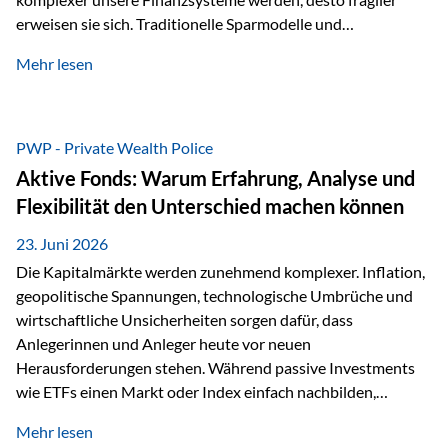
erweisen sie sich. Traditionelle Sparmodelle und
papierbasierte Anlagen, die über Jahrzehnte als
Mehr lesen
unumstößlich galten, versagen angesichts der expansiven
Geldpolitik der Zentralbanken. In diesem Umfeld stellt die
Rückbesinnung auf ein Jahrtausende altes Edelmetall keine
Nostalgie dar, sondern ist die modernste und strategisch
PWP - Private Wealth Police
klügste Antwort auf globale Instabilität. Physische Werte
Aktive Fonds: Warum Erfahrung, Analyse und
und der richtige Rechtsstandort sind heute keine bloße
Flexibilität den Unterschied machen können
Option mehr, sondern eine strategische Notwendigkeit. 1.
Der massive Aufwand hinter einem winzigen…
23. Juni 2026
Die Kapitalmärkte werden zunehmend komplexer. Inflation,
geopolitische Spannungen, technologische Umbrüche und
wirtschaftliche Unsicherheiten sorgen dafür, dass
Anlegerinnen und Anleger heute vor neuen
Herausforderungen stehen. Während passive Investments
wie ETFs einen Markt oder Index einfach nachbilden,
verfolgen aktiv gemanagte Fonds einen anderen Ansatz: Sie
Mehr lesen
setzen auf die Expertise erfahrener Fondsmanager, die