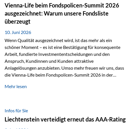
zahlreiche Zukunftstechnologien praktisch unverzichtbar.
Vienna-Life beim Fondspolicen-Summit 2026
Silber findet sich unter anderem in: Solarmodulen
ausgezeichnet: Warum unsere Fondsliste
Elektrofahrzeugen Halbleitern Smartphones und Tablets…
überzeugt
10. Juni 2026
Wenn Qualität ausgezeichnet wird, ist das mehr als ein
schöner Moment – es ist eine Bestätigung für konsequente
Arbeit, fundierte Investmententscheidungen und den
Anspruch, Kundinnen und Kunden attraktive
Anlagelösungen anzubieten. Umso mehr freuen wir uns, dass
die Vienna-Life beim Fondspolicen-Summit 2026 in der
Kategorie ETF/Passiv ausgezeichnet wurde. Grundlage
Mehr lesen
dieser Ehrung ist der renommierte Fondspolicenreport der
SAM – Smart Asset Management Service GmbH, bei dem
mehr als 20 Fondspolicen-Anbieter aus Investmentsicht
analysiert und verglichen wurden. Das Ergebnis: Die ETF-
Infos für Sie
Auswahl der Vienna-Life zählt zu den drei besten Angeboten
Liechtenstein verteidigt erneut das AAA-Rating
am Markt. Für uns ist diese Auszeichnung eine Bestätigung