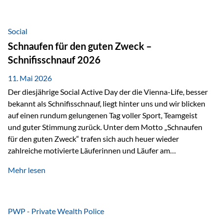
tatsächliche wirtschaftliche Entwicklung von Unternehmen
über viele Jahre hinweg. Als Teil der Produktauswahl
innerhalb der Private Wealth Police der Vienna-Life steht
Social
der Oculus Value Capital Fund für einen langfristig
Schnaufen für den guten Zweck –
orientierten Value-Investing-Ansatz mit Fokus auf
Schnifisschnauf 2026
fundamentale Unternehmensanalyse und nachhaltige
Wertentwicklung. Der Investmentansatz: Value Investing
11. Mai 2026
mit Weitblick Im Zentrum steht ein…
Der diesjährige Social Active Day der die Vienna-Life, besser
bekannt als Schnifisschnauf, liegt hinter uns und wir blicken
auf einen rundum gelungenen Tag voller Sport, Teamgeist
und guter Stimmung zurück. Unter dem Motto „Schnaufen
für den guten Zweck“ trafen sich auch heuer wieder
zahlreiche motivierte Läuferinnen und Läufer am
Dünserberg in Schnifis, um gemeinsam sportliche
Mehr lesen
Höchstleistungen für einen guten Zweck zu erbringen. Mit
grosser Freude dürfen wir verkünden, dass dabei
beeindruckende 14.000 Euro zugunsten des Schulheims
Mäder gesammelt werden konnten. Die anspruchsvolle
PWP - Private Wealth Police