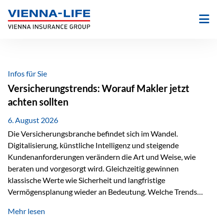
Zum
Inhalt
springen
Infos für Sie
Versicherungstrends: Worauf Makler jetzt
achten sollten
6. August 2026
Die Versicherungsbranche befindet sich im Wandel.
Digitalisierung, künstliche Intelligenz und steigende
Kundenanforderungen verändern die Art und Weise, wie
beraten und vorgesorgt wird. Gleichzeitig gewinnen
klassische Werte wie Sicherheit und langfristige
Vermögensplanung wieder an Bedeutung. Welche Trends
sollten Versicherungsmakler deshalb aktuell besonders im
Mehr lesen
Blick behalten? Digitalisierung und KI verändern die