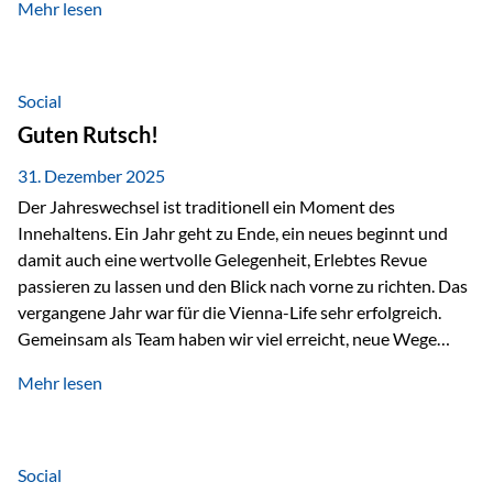
Mehr lesen
Branchentreffen für Finanz- und Versicherungsprofis im
deutschsprachigen Raum. Für uns bietet die Veranstaltung
die ideale Plattform, um aktuelle Themen rund um Vorsorge,
Vermögensstrukturierung und Nachfolgeplanung
Social
gemeinsam zu diskutieren. Persönlich für Sie vor Ort An
Guten Rutsch!
beiden Kongresstagen stehen Ihnen Maximilian
Fichtenbauer, Dirk…
31. Dezember 2025
Der Jahreswechsel ist traditionell ein Moment des
Innehaltens. Ein Jahr geht zu Ende, ein neues beginnt und
damit auch eine wertvolle Gelegenheit, Erlebtes Revue
passieren zu lassen und den Blick nach vorne zu richten. Das
vergangene Jahr war für die Vienna-Life sehr erfolgreich.
Gemeinsam als Team haben wir viel erreicht, neue Wege
beschritten und besondere Momente erlebt.
Mehr lesen
Veranstaltungen wie der Schnifisschnauf, aber auch unsere
Teamevents, vom Minigolf bis zur Weihnachtsfeier, haben
den Zusammenhalt gestärkt und gezeigt, wie wichtig ein
starkes Miteinander ist. Neben diesen gemeinsamen
Social