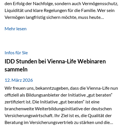
den Erfolg der Nachfolge, sondern auch Vermögensschutz,
Liquidität und klare Regelungen für die Familie. Wer sein
Vermögen langfristig sichern möchte, muss heute
international denken. Und genau hier setzt das Buch
Mehr lesen
„Erfolgsformel Liechtenstein“, herausgegeben und verfasst
von Rolf Klein, an – ein praxisnahes Nachschlagewerk, das
Vermögensnachfolge, Vermögensmanagement und
Vermögensschutz strategisch miteinander verbindet.
Infos für Sie
Warum klassische Nachfolgeplanung oft scheitert Viele
IDD Stunden bei Vienna-Life Webinaren
Vermögen werden erst im Todesfall übertragen. Das kann zu
sammeln
Problemen führen: Hohe Erbschaftsteuern Streitigkeiten
zwischen Erben Liquiditätsprobleme bei Immobilien…
12. März 2026
Wir freuen uns, bekanntzugeben, dass die Vienna-Life nun
offiziell als Bildungsanbieter der Initiative „gut beraten“
zertifiziert ist. Die Initiative „gut beraten“ ist eine
branchenweite Weiterbildungsinitiative der deutschen
Versicherungswirtschaft. Ihr Ziel ist es, die Qualität der
Beratung im Versicherungsvertrieb zu stärken und die