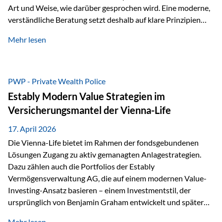
Art und Weise, wie darüber gesprochen wird. Eine moderne,
verständliche Beratung setzt deshalb auf klare Prinzipien
statt auf komplizierte Prognosen. Im Mittelpunkt stehen
Mehr lesen
fünf zentrale Faktoren: eine saubere Struktur, breite
Risikostreuung, Kosteneffizienz, steuerliche Optimierung
und ein wissenschaftlich fundierter Ansatz. Impulse zu
diesem Thema liefern unter anderem die praxisnahen
PWP - Private Wealth Police
Ansätze von Finanzexperte Klaus Rost, der seit vielen Jahren
Estably Modern Value Strategien im
für eine verständliche und…
Versicherungsmantel der Vienna-Life
17. April 2026
Die Vienna-Life bietet im Rahmen der fondsgebundenen
Lösungen Zugang zu aktiv gemanagten Anlagestrategien.
Dazu zählen auch die Portfolios der Estably
Vermögensverwaltung AG, die auf einem modernen Value-
Investing-Ansatz basieren – einem Investmentstil, der
ursprünglich von Benjamin Graham entwickelt und später
durch Investoren wie Warren Buffett weiter geprägt wurde.
Mehr lesen