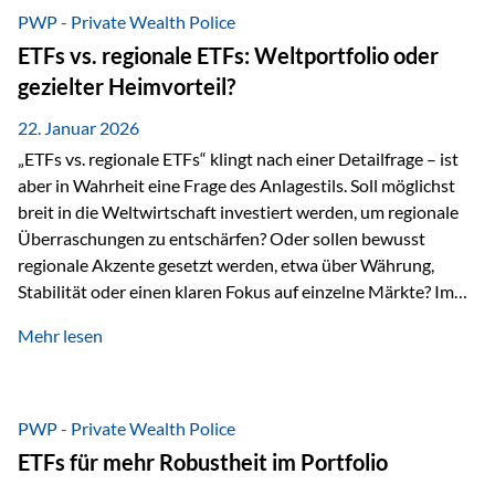
gerade dann, wenn Märkte nervös werden,…
PWP - Private Wealth Police
ETFs vs. regionale ETFs: Weltportfolio oder
gezielter Heimvorteil?
22. Januar 2026
„ETFs vs. regionale ETFs“ klingt nach einer Detailfrage – ist
aber in Wahrheit eine Frage des Anlagestils. Soll möglichst
breit in die Weltwirtschaft investiert werden, um regionale
Überraschungen zu entschärfen? Oder sollen bewusst
regionale Akzente gesetzt werden, etwa über Währung,
Stabilität oder einen klaren Fokus auf einzelne Märkte? Im
Rahmen der fondsgebundenen Lebensversicherung Private
Mehr lesen
Wealth Police der Vienna-Life lassen sich beide Ansätze
kombinieren. Der „Schutz“ im Portfolio entsteht dabei nicht
als Garantie, sondern als Zusammenspiel aus
Risikostreuung, Inflationsrobustheit und Stabilisierung. 1)
PWP - Private Wealth Police
Die Philosophiefrage: breit oder bewusst? Global investieren
ETFs für mehr Robustheit im Portfolio
bedeutet: Das Portfolio bildet die Weltmärkte möglichst