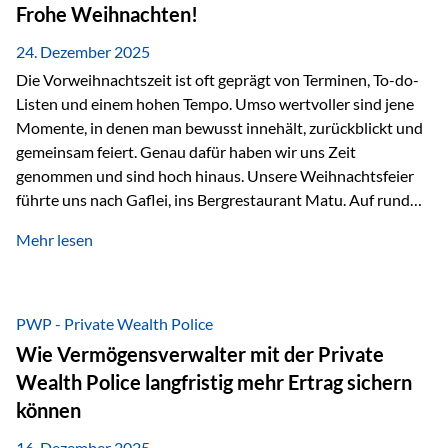
Erlebnissen konnten wir…
Frohe Weihnachten!
24. Dezember 2025
Die Vorweihnachtszeit ist oft geprägt von Terminen, To-do-
Listen und einem hohen Tempo. Umso wertvoller sind jene
Momente, in denen man bewusst innehält, zurückblickt und
gemeinsam feiert. Genau dafür haben wir uns Zeit
genommen und sind hoch hinaus. Unsere Weihnachtsfeier
führte uns nach Gaflei, ins Bergrestaurant Matu. Auf rund
1.500 Metern über dem Rheintal erwartete uns nicht nur ein
Mehr lesen
beeindruckendes Panorama, sondern auch etwas, das im
Alltag oft zu kurz kommt: Ruhe, Klarheit und echter
Weitblick, im wahrsten Sinne des Wortes. Inmitten
verschneiter Landschaft, bei feinem Essen, guter Musik und
PWP - Private Wealth Police
einer entspannten…
Wie Vermögensverwalter mit der Private
Wealth Police langfristig mehr Ertrag sichern
können
16. Dezember 2025