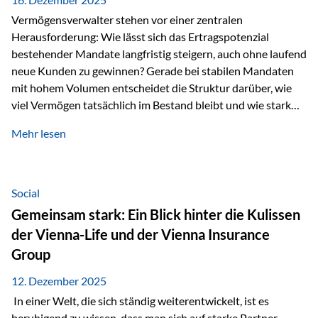
Vermögensverwalter stehen vor einer zentralen
Herausforderung: Wie lässt sich das Ertragspotenzial
bestehender Mandate langfristig steigern, auch ohne laufend
neue Kunden zu gewinnen? Gerade bei stabilen Mandaten
mit hohem Volumen entscheidet die Struktur darüber, wie
viel Vermögen tatsächlich im Bestand bleibt und wie stark
sich das Verwaltungsentgelt über die Jahre entwickelt. Ein
Mehr lesen
Beispiel verdeutlicht diese Wirkung besonders deutlich.
Wird ein Vermögen von 25 Millionen Euro über einen
Zeitraum von 20 Jahren verwaltet, ohne dass neue Kunden
hinzukommen, spielt nicht nur die Rendite eine Rolle. Auch
Social
steuerliche Effekte haben einen erheblichen Einfluss auf…
Gemeinsam stark: Ein Blick hinter die Kulissen
der Vienna-Life und der Vienna Insurance
Group
12. Dezember 2025
In einer Welt, die sich ständig weiterentwickelt, ist es
beruhigend zu wissen, dass man sich auf starke Partner