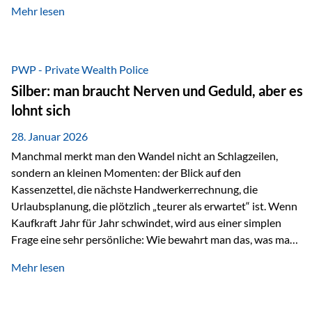
Mehr lesen
starken Anstiegen. Diese verändern jedoch nicht die
langfristige Funktion von Gold als Sachwert und
Diversifikationsinstrument. In einem Umfeld, das weiterhin
von geopolitischen Spannungen, einer stark ausgeweiteten
PWP - Private Wealth Police
Geldmenge sowie strukturellen Verschiebungen an den
Silber: man braucht Nerven und Geduld, aber es
Kapitalmärkten geprägt ist, bleibt Gold ein bewährter Anker.
lohnt sich
Nicht, weil…
28. Januar 2026
Manchmal merkt man den Wandel nicht an Schlagzeilen,
sondern an kleinen Momenten: der Blick auf den
Kassenzettel, die nächste Handwerkerrechnung, die
Urlaubsplanung, die plötzlich „teurer als erwartet“ ist. Wenn
Kaufkraft Jahr für Jahr schwindet, wird aus einer simplen
Frage eine sehr persönliche: Wie bewahrt man das, was man
sich aufgebaut hat? Genau dann wird es Zeit, sich
Mehr lesen
Sachwerten mit einer Investition in Sachwerte zu
beschäftigen; Nicht als Mode, sondern als Prinzip: Vermögen
soll nicht nur wachsen, sondern auch Substanz behalten –