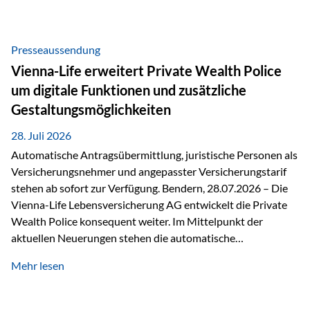
Beratung Digitale Prozesse und künstliche Intelligenz sind
längst Teil des Versicherungsalltags. Sie erleichtern
administrative Aufgaben, beschleunigen Abläufe und
Presseaussendung
schaffen mehr Zeit für das Wesentliche: die persönliche
Vienna-Life erweitert Private Wealth Police
Beratung. Gerade deshalb wird die individuelle Betreuung
um digitale Funktionen und zusätzliche
zum entscheidenden Erfolgsfaktor. Technologie kann
Gestaltungsmöglichkeiten
unterstützen, Vertrauen entsteht jedoch weiterhin im
persönlichen Gespräch. Bei der Vienna-Life reagieren…
28. Juli 2026
Automatische Antragsübermittlung, juristische Personen als
Versicherungsnehmer und angepasster Versicherungstarif
stehen ab sofort zur Verfügung. Bendern, 28.07.2026 – Die
Vienna-Life Lebensversicherung AG entwickelt die Private
Wealth Police konsequent weiter. Im Mittelpunkt der
aktuellen Neuerungen stehen die automatische
Antragsübermittlung, die Möglichkeit, juristische Personen
Mehr lesen
als Versicherungsnehmer einzusetzen, sowie eine
Überarbeitung des zugrundeliegenden Versicherungstarifes.
Durch die automatische Antragsübermittlung wird die