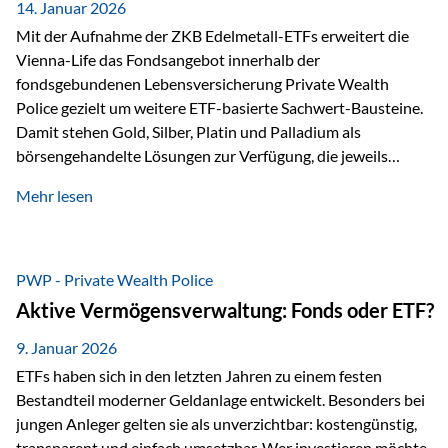
breit ab, ohne die…
14. Januar 2026
Mit der Aufnahme der ZKB Edelmetall-ETFs erweitert die
Vienna-Life das Fondsangebot innerhalb der
fondsgebundenen Lebensversicherung Private Wealth
Police gezielt um weitere ETF-basierte Sachwert-Bausteine.
Damit stehen Gold, Silber, Platin und Palladium als
börsengehandelte Lösungen zur Verfügung, die jeweils
physisch hinterlegte Edelmetalle abbilden. Der Fokus liegt
Mehr lesen
dabei nicht auf einzelnen Marktmeinungen, sondern auf
einer systematischen Portfoliologik: ETFs dienen als
transparente, effiziente Bausteine für Risikostreuung,
Inflationsrobustheit und Stabilisierung – eingebettet in eine
PWP - Private Wealth Police
liechtensteinische Versicherungsstruktur. Die
Aktive Vermögensverwaltung: Fonds oder ETF?
Sicherheitsarchitektur: Liechtenstein als Strukturprinzip Die
Private Wealth Police positioniert sich mit einer dreistufigen
9. Januar 2026
Sicherheitsarchitektur, die auf mehreren Ebenen ansetzt:
ETFs haben sich in den letzten Jahren zu einem festen
Stufe 1: Versicherer-Ebene • Versicherung mit…
Bestandteil moderner Geldanlage entwickelt. Besonders bei
jungen Anleger gelten sie als unverzichtbar: kostengünstig,
transparent und einfach umsetzbar. Wer investieren möchte,