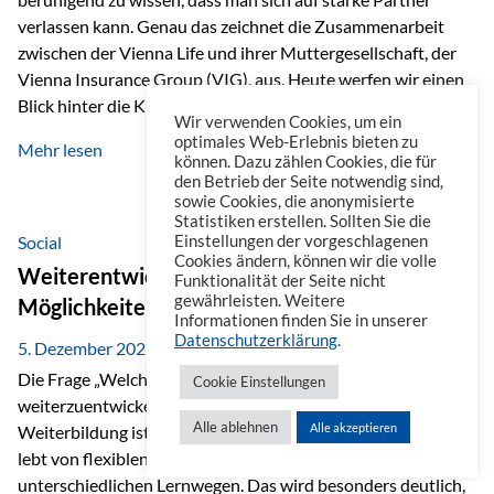
verlassen kann. Genau das zeichnet die Zusammenarbeit
zwischen der Vienna Life und ihrer Muttergesellschaft, der
Vienna Insurance Group (VIG), aus. Heute werfen wir einen
Blick hinter die Kulissen auf eine Unternehmensgruppe mit
Wir verwenden Cookies, um ein
beeindruckender Geschichte, gewachsenem Know-how und
optimales Web-Erlebnis bieten zu
Mehr lesen
einem stabilen Fundament. Ein starkes Netzwerk in ganz
können. Dazu zählen Cookies, die für
den Betrieb der Seite notwendig sind,
Europa Die Vienna Insurance Group ist die führende
sowie Cookies, die anonymisierte
Versicherungsgruppe in Zentral- und Osteuropa. Mit über
Statistiken erstellen. Sollten Sie die
50 Versicherungsgesellschaften in insgesamt 30 Ländern
Social
Einstellungen der vorgeschlagenen
Cookies ändern, können wir die volle
verbindet sie regionale Stärke mit internationaler
Weiterentwicklung im Berufsalltag: Welche
Funktionalität der Seite nicht
Kompetenz.
gewährleisten. Weitere
Möglichkeiten es gibt
Informationen finden Sie in unserer
Datenschutzerklärung
.
5. Dezember 2025
Die Frage „Welche Möglichkeiten gibt es, sich
Cookie Einstellungen
weiterzuentwickeln?“ lässt sich heute vielseitig beantworten.
Alle ablehnen
Alle akzeptieren
Weiterbildung ist längst kein starrer Prozess mehr, sondern
lebt von flexiblen Formaten, individuellen Bedürfnissen und
unterschiedlichen Lernwegen. Das wird besonders deutlich,