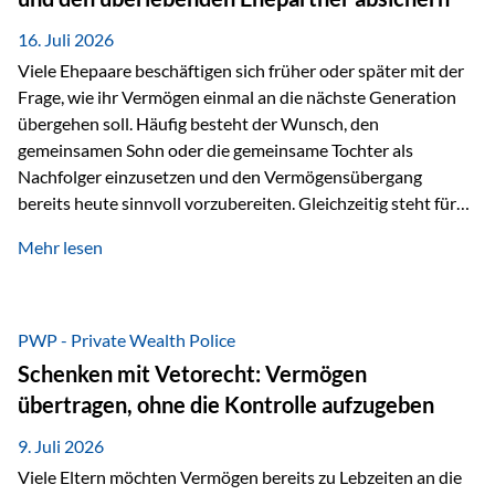
Kindern, sondern langfristig auch den Enkeln zukommen zu…
16. Juli 2026
Viele Ehepaare beschäftigen sich früher oder später mit der
Frage, wie ihr Vermögen einmal an die nächste Generation
übergehen soll. Häufig besteht der Wunsch, den
gemeinsamen Sohn oder die gemeinsame Tochter als
Nachfolger einzusetzen und den Vermögensübergang
bereits heute sinnvoll vorzubereiten. Gleichzeitig steht für
viele Ehepaare ein weiterer Aspekt im Mittelpunkt: Was
Mehr lesen
passiert, wenn einer der beiden verstirbt? Der überlebende
Ehepartner soll auch dann weiterhin finanziell unabhängig
bleiben und uneingeschränkt über das gemeinsame
Vermögen verfügen können. Genau für diese
PWP - Private Wealth Police
Ausgangssituation bietet die Private Wealth Police der
Schenken mit Vetorecht: Vermögen
Vienna-Life eine durchdachte Gestaltungsmöglichkeit. Die
übertragen, ohne die Kontrolle aufzugeben
Ausgangssituation Stellen Sie sich folgendes Beispiel vor:
Ein…
9. Juli 2026
Viele Eltern möchten Vermögen bereits zu Lebzeiten an die