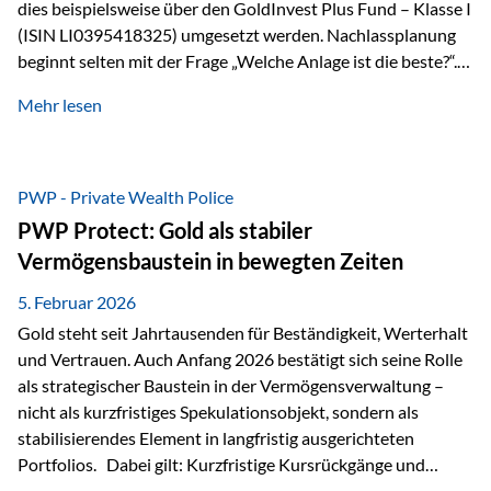
dies beispielsweise über den GoldInvest Plus Fund – Klasse I
(ISIN LI0395418325) umgesetzt werden. Nachlassplanung
beginnt selten mit der Frage „Welche Anlage ist die beste?“.
In der Praxis geht es zuerst um ganz andere Themen:Wer soll
Mehr lesen
was bekommen – wann – und in welcher Struktur?Und vor
allem: Wie lassen sich Streit, Liquiditätsengpässe oder
Notverkäufe vermeiden, wenn ein Todesfall eintritt? Gerade
bei größeren Vermögen ist das entscheidend.
PWP - Private Wealth Police
PWP Protect: Gold als stabiler
Vermögensbaustein in bewegten Zeiten
5. Februar 2026
Gold steht seit Jahrtausenden für Beständigkeit, Werterhalt
und Vertrauen. Auch Anfang 2026 bestätigt sich seine Rolle
als strategischer Baustein in der Vermögensverwaltung –
nicht als kurzfristiges Spekulationsobjekt, sondern als
stabilisierendes Element in langfristig ausgerichteten
Portfolios. Dabei gilt: Kurzfristige Kursrückgänge und
Schwankungen sind jederzeit möglich – insbesondere nach