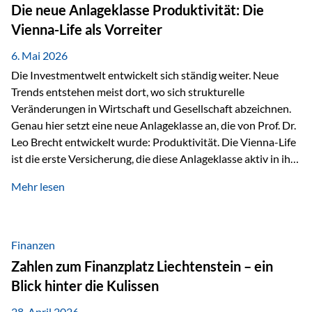
Strecke mit rund 4,8 Kilometern und 680 Höhenmetern
Die neue Anlageklasse Produktivität: Die
stellte die Teilnehmerinnen und Teilnehmer vor eine
Vienna-Life als Vorreiter
sportliche Herausforderung. Doch…
6. Mai 2026
Die Investmentwelt entwickelt sich ständig weiter. Neue
Trends entstehen meist dort, wo sich strukturelle
Veränderungen in Wirtschaft und Gesellschaft abzeichnen.
Genau hier setzt eine neue Anlageklasse an, die von Prof. Dr.
Leo Brecht entwickelt wurde: Produktivität. Die Vienna-Life
ist die erste Versicherung, die diese Anlageklasse aktiv in ihre
Lösung integriert und positioniert sich damit bewusst als
Mehr lesen
Vorreiter. Warum auf das Thema Produktivität setzen? Die
globalen Herausforderungen der Zeit, wie Inflation,
demografischer Wandel oder sinkendes
Wirtschaftswachstum, verändern die Spielregeln für
Finanzen
Investoren. Produktivität adressiert genau diese
Zahlen zum Finanzplatz Liechtenstein – ein
Herausforderungen, da wirtschaftliches Wachstum
Blick hinter die Kulissen
langfristig durch Produktivitätssteigerung entsteht, also
durch die Fähigkeit von Unternehmen, mehr…
28. April 2026