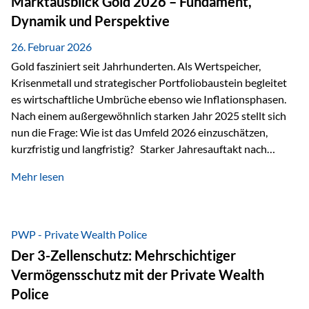
Marktausblick Gold 2026 – Fundament,
nicht ausreichen Traditionelle Nachlassregelungen stoßen
Dynamik und Perspektive
oft…
26. Februar 2026
Gold fasziniert seit Jahrhunderten. Als Wertspeicher,
Krisenmetall und strategischer Portfoliobaustein begleitet
es wirtschaftliche Umbrüche ebenso wie Inflationsphasen.
Nach einem außergewöhnlich starken Jahr 2025 stellt sich
nun die Frage: Wie ist das Umfeld 2026 einzuschätzen,
kurzfristig und langfristig? Starker Jahresauftakt nach
außergewöhnlichem Vorjahr Gold ist mit deutlicher
Mehr lesen
Dynamik in das Jahr 2026 gestartet. Zwischen dem
01.01.2026 und dem 31.01.2026 das Edelmetall: +12,8 % in
USD +11,7 % in EUR Durchschnitt über alle betrachteten
Währungen: +11,5 % Bereits 2025 war ein außergewöhnlich
PWP - Private Wealth Police
starkes Jahr: +64,4 % in USD Durchschnitt über alle
Der 3-Zellenschutz: Mehrschichtiger
Währungen: +56,6 % Langfristig zeigt sich ebenfalls ein
Vermögensschutz mit der Private Wealth
solides…
Police