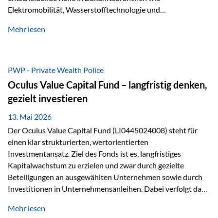
Elektromobilität, Wasserstofftechnologie und
Digitalisierung. Dadurch verbinden sie zwei wichtige
Mehr lesen
Faktoren für Investoren – begrenztes Angebot und
steigende industrielle Nachfrage. Edelmetalle als
Investment mit Zukunftspotenzial Während Gold oft als
klassischer „Sicherheitsanker“ gilt, bieten Silber, Platin und
PWP - Private Wealth Police
Palladium zusätzlich die Chance, von technologischen
Oculus Value Capital Fund – langfristig denken,
Entwicklungen zu profitieren. Die Nachfrage entsteht nicht
gezielt investieren
nur durch Anleger, sondern vor allem durch die Industrie.
Gerade in…
13. Mai 2026
Der Oculus Value Capital Fund (LI0445024008) steht für
einen klar strukturierten, wertorientierten
Investmentansatz. Ziel des Fonds ist es, langfristiges
Kapitalwachstum zu erzielen und zwar durch gezielte
Beteiligungen an ausgewählten Unternehmen sowie durch
Investitionen in Unternehmensanleihen. Dabei verfolgt das
Fondsmanagement eine klare Philosophie: Nicht kurzfristige
Mehr lesen
Marktbewegungen stehen im Fokus, sondern die