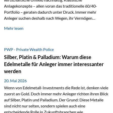
Anlagekonzepte – allen voran das traditionelle 60/40-
Portfolio – geraten dadurch unter Druck. Immer mehr
Anleger suchen deshalb nach Wegen, ihr Vermögen
langfristig gegen Kaufkraftverlust und geopolitische
Mehr lesen
Unsicherheit abzusichern. Genau hier rücken reale und
nicht-inflationierbare Werte wie Gold, Rohstoffe und
digitale Assets wieder in den Fokus. Gold gewinnt seine
monetäre Rolle zurück Gold erlebt derzeit eine
PWP - Private Wealth Police
bemerkenswerte Renaissance als monetärer Wertspeicher.
Silber, Platin & Palladium: Warum diese
Treiber sind Rekordkäufe der Zentralbanken, geopolitische
Edelmetalle für Anleger immer interessanter
Spannungen und ein schleichender Vertrauensverlust in
werden
ungedeckte Papierwährungen. Wie groß dieser
Vertrauensverlust ausfällt, zeigt ein nüchterner
20. Mai 2026
Langfristvergleich: Seit…
Wenn von Edelmetall-Investments die Rede ist, denken viele
zuerst an Gold. Doch immer mehr Anleger richten ihren Blick
auf Silber, Platin und Palladium. Der Grund: Diese Metalle
sind nicht nur selten, sondern spielen auch eine
entscheidende Rolle in Zukunftsbranchen wie