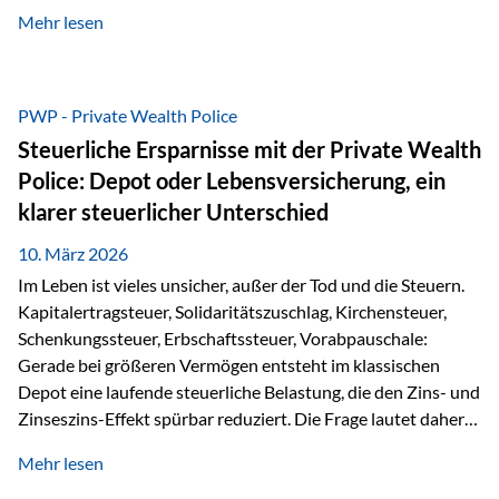
kontinuierliche Weiterbildung von vertrieblich tätigen
Mehr lesen
Personen transparent zu dokumentieren. Seit der
Umsetzung der EU-Versicherungsvertriebsrichtlinie besteht
eine gesetzliche Weiterbildungspflicht von mindestens 15
Stunden pro Jahr für vertrieblich tätige Personen in der
PWP - Private Wealth Police
Versicherungsbranche. Über die Weiterbildungsdatenbank
Steuerliche Ersparnisse mit der Private Wealth
von „gut beraten“ können absolvierte Bildungsmaßnahmen
Police: Depot oder Lebensversicherung, ein
zentral erfasst und dokumentiert werden. „gut beraten“
klarer steuerlicher Unterschied
zertifiziert Als zertifizierter Bildungsanbieter können unsere
Webinare nun für die…
10. März 2026
Im Leben ist vieles unsicher, außer der Tod und die Steuern.
Kapitalertragsteuer, Solidaritätszuschlag, Kirchensteuer,
Schenkungssteuer, Erbschaftssteuer, Vorabpauschale:
Gerade bei größeren Vermögen entsteht im klassischen
Depot eine laufende steuerliche Belastung, die den Zins- und
Zinseszins-Effekt spürbar reduziert. Die Frage lautet daher:
Wie kann Vermögen strukturiert werden, damit Steuern
Mehr lesen
nicht laufend Kapital entziehen – sondern möglichst lange im
System arbeiten? Hier setzt die Private Wealth Police an.