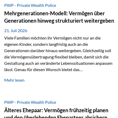
Abwicklung für Vertriebspartner deutlich effizienter
PWP - Private Wealth Police
gestaltet. Anträge werden direkt elektronisch übermittelt,
Mehrgenerationen-Modell: Vermögen über
Medienbrüche reduziert und die weitere Bearbeitung
Generationen hinweg strukturiert weitergeben
beschleunigt. Ab sofort können auch juristische Personen,
wie Kapitalgesellschaften oder Stiftungen, als
21. Juli 2026
Versicherungsnehmer eingesetzt werden. Damit erweitert
Viele Familien möchten ihr Vermögen nicht nur an die
die Vienna-Life die Einsatzmöglichkeiten der Private Wealth
eigenen Kinder, sondern langfristig auch an die
Police insbesondere für…
Generationen darüber hinaus weitergeben. Gleichzeitig soll
die Vermögensübertragung flexibel bleiben, damit sich die
Gestaltung auch an veränderte Lebenssituationen anpassen
lässt. Genau für diesen Wunsch bietet das
Mehrgenerationen-Modell der Private Wealth Police der
Mehr lesen
Vienna-Life eine interessante Lösung. Es ermöglicht,
Vermögen bereits heute generationenübergreifend zu
strukturieren und dennoch flexibel zu bleiben. Die
Ausgangssituation Stellen Sie sich folgende Familie vor: Die
PWP - Private Wealth Police
Großeltern haben über viele Jahre Vermögen aufgebaut. Ihr
Älteres Ehepaar: Vermögen frühzeitig planen
Wunsch ist es, dieses Vermögen nicht nur den eigenen
und den überlebenden Ehepartner absichern