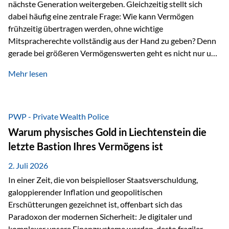
nächste Generation weitergeben. Gleichzeitig stellt sich
dabei häufig eine zentrale Frage: Wie kann Vermögen
frühzeitig übertragen werden, ohne wichtige
Mitspracherechte vollständig aus der Hand zu geben? Denn
gerade bei größeren Vermögenswerten geht es nicht nur um
die Frage der Übertragung. Es geht auch darum,
Mehr lesen
sicherzustellen, dass das Vermögen langfristig erhalten
bleibt und entsprechend der ursprünglichen Planung
verwendet wird. Ein Beispiel aus der Praxis Stellen Sie sich
folgende Situation vor: Ein Vater schenkt seiner Tochter
PWP - Private Wealth Police
einen Teil seines Vermögens. Einige Jahre später möchte die
Warum physisches Gold in Liechtenstein die
Tochter das Geld kurzfristig verwenden, um…
letzte Bastion Ihres Vermögens ist
2. Juli 2026
In einer Zeit, die von beispielloser Staatsverschuldung,
galoppierender Inflation und geopolitischen
Erschütterungen gezeichnet ist, offenbart sich das
Paradoxon der modernen Sicherheit: Je digitaler und
komplexer unsere Finanzsysteme werden, desto fragiler