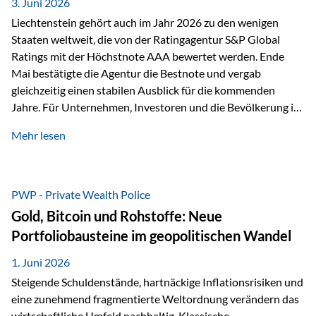
unseres Weges und unseres Anspruchs,…
3. Juni 2026
Liechtenstein gehört auch im Jahr 2026 zu den wenigen
Staaten weltweit, die von der Ratingagentur S&P Global
Ratings mit der Höchstnote AAA bewertet werden. Ende
Mai bestätigte die Agentur die Bestnote und vergab
gleichzeitig einen stabilen Ausblick für die kommenden
Jahre. Für Unternehmen, Investoren und die Bevölkerung ist
diese Einstufung ein wichtiges Signal. Sie unterstreicht die
Mehr lesen
finanzielle Stabilität des Landes sowie das Vertrauen
internationaler Märkte in den Wirtschafts- und
Finanzstandort Liechtenstein. Starker Wirtschaftsstandort
trotz Herausforderungen Die weltwirtschaftlichen
PWP - Private Wealth Police
Rahmenbedingungen bleiben anspruchsvoll. Geopolitische
Gold, Bitcoin und Rohstoffe: Neue
Unsicherheiten, eine verhaltene Investitionstätigkeit und
Portfoliobausteine im geopolitischen Wandel
eine schwächere Nachfrage in wichtigen Exportmärkten
beeinflussen auch die liechtensteinische Wirtschaft.
1. Juni 2026
Dennoch sieht…
Steigende Schuldenstände, hartnäckige Inflationsrisiken und
eine zunehmend fragmentierte Weltordnung verändern das
wirtschaftliche Umfeld nachhaltig. Klassische