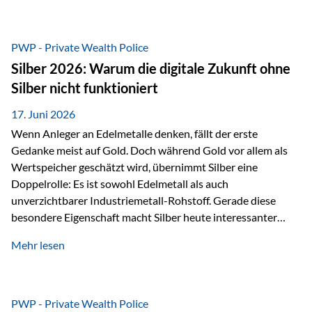
Chancen identifizieren, Risiken bewerten und Portfolios
gezielt steuern. Gerade in einem Umfeld, das von schnellen
Veränderungen geprägt ist, kann diese aktive
PWP - Private Wealth Police
Herangehensweise einen entscheidenden Mehrwert bieten.
Silber 2026: Warum die digitale Zukunft ohne
Was zeichnet aktive Fonds aus? Aktive Fonds verfolgen das
Silber nicht funktioniert
Ziel, nicht nur einen Markt abzubilden, sondern gezielt
Anlageentscheidungen zu treffen. Fondsmanager
17. Juni 2026
analysieren Unternehmen,…
Wenn Anleger an Edelmetalle denken, fällt der erste
Gedanke meist auf Gold. Doch während Gold vor allem als
Wertspeicher geschätzt wird, übernimmt Silber eine
Doppelrolle: Es ist sowohl Edelmetall als auch
unverzichtbarer Industriemetall-Rohstoff. Gerade diese
besondere Eigenschaft macht Silber heute interessanter
denn je. Denn die Welt wird nicht nur digitaler, sondern auch
Mehr lesen
elektrischer – und genau dort spielt Silber eine
entscheidende Rolle. Silber – das Metall der modernen
Wirtschaft Silber verfügt über die höchste elektrische
Leitfähigkeit aller Metalle. Diese Eigenschaft macht es für
PWP - Private Wealth Police