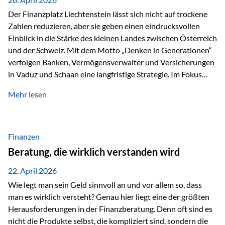
Der Finanzplatz Liechtenstein lässt sich nicht auf trockene
Zahlen reduzieren, aber sie geben einen eindrucksvollen
Einblick in die Stärke des kleinen Landes zwischen Österreich
und der Schweiz. Mit dem Motto „Denken in Generationen“
verfolgen Banken, Vermögensverwalter und Versicherungen
in Vaduz und Schaan eine langfristige Strategie. Im Fokus
stehen dabei vor allem: Qualität Stabilität internationaler
Mehr lesen
Marktzugang Liechtenstein hat sich in den letzten Jahren zu
einem wichtigen Drehpunkt für grenzüberschreitende
Finanzdienstleistungen entwickelt – und die aktuellsten
verfügbaren Kennzahlen (Stand Ende 2024, veröffentlicht
Finanzen
2025/2026)…
Beratung, die wirklich verstanden wird
22. April 2026
Wie legt man sein Geld sinnvoll an und vor allem so, dass
man es wirklich versteht? Genau hier liegt eine der größten
Herausforderungen in der Finanzberatung. Denn oft sind es
nicht die Produkte selbst, die kompliziert sind, sondern die