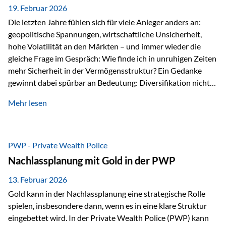
19. Februar 2026
Die letzten Jahre fühlen sich für viele Anleger anders an:
geopolitische Spannungen, wirtschaftliche Unsicherheit,
hohe Volatilität an den Märkten – und immer wieder die
gleiche Frage im Gespräch: Wie finde ich in unruhigen Zeiten
mehr Sicherheit in der Vermögensstruktur? Ein Gedanke
gewinnt dabei spürbar an Bedeutung: Diversifikation nicht
nur über Anlageklassen, sondern auch über Jurisdiktionen.
Mehr lesen
Wer Vermögen ausschließlich in einem Rechtsraum
organisiert, ist auch von dessen Rahmenbedingungen
besonders abhängig. Genau hier kann das Fürstentum
Liechtenstein eine Rolle spielen: außerhalb der EU, ohne
PWP - Private Wealth Police
Euro, mit einem eigenständigen Rechts- und Finanzplatz.
Nachlassplanung mit Gold in der PWP
Und genau an dieser Stelle setzt der 3-Zellenschutz an –…
13. Februar 2026
Gold kann in der Nachlassplanung eine strategische Rolle
spielen, insbesondere dann, wenn es in eine klare Struktur
eingebettet wird. In der Private Wealth Police (PWP) kann