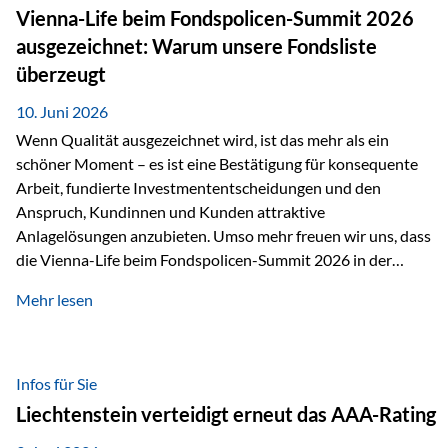
zahlreiche Zukunftstechnologien praktisch unverzichtbar.
Vienna-Life beim Fondspolicen-Summit 2026
Silber findet sich unter anderem in: Solarmodulen
ausgezeichnet: Warum unsere Fondsliste
Elektrofahrzeugen Halbleitern Smartphones und Tablets…
überzeugt
10. Juni 2026
Wenn Qualität ausgezeichnet wird, ist das mehr als ein
schöner Moment – es ist eine Bestätigung für konsequente
Arbeit, fundierte Investmententscheidungen und den
Anspruch, Kundinnen und Kunden attraktive
Anlagelösungen anzubieten. Umso mehr freuen wir uns, dass
die Vienna-Life beim Fondspolicen-Summit 2026 in der
Kategorie ETF/Passiv ausgezeichnet wurde. Grundlage
Mehr lesen
dieser Ehrung ist der renommierte Fondspolicenreport der
SAM – Smart Asset Management Service GmbH, bei dem
mehr als 20 Fondspolicen-Anbieter aus Investmentsicht
analysiert und verglichen wurden. Das Ergebnis: Die ETF-
Infos für Sie
Auswahl der Vienna-Life zählt zu den drei besten Angeboten
Liechtenstein verteidigt erneut das AAA-Rating
am Markt. Für uns ist diese Auszeichnung eine Bestätigung