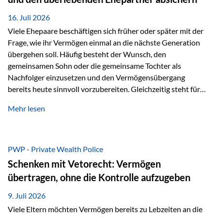
Kindern, sondern langfristig auch den Enkeln zukommen zu…
16. Juli 2026
Viele Ehepaare beschäftigen sich früher oder später mit der
Frage, wie ihr Vermögen einmal an die nächste Generation
übergehen soll. Häufig besteht der Wunsch, den
gemeinsamen Sohn oder die gemeinsame Tochter als
Nachfolger einzusetzen und den Vermögensübergang
bereits heute sinnvoll vorzubereiten. Gleichzeitig steht für
viele Ehepaare ein weiterer Aspekt im Mittelpunkt: Was
Mehr lesen
passiert, wenn einer der beiden verstirbt? Der überlebende
Ehepartner soll auch dann weiterhin finanziell unabhängig
bleiben und uneingeschränkt über das gemeinsame
Vermögen verfügen können. Genau für diese
PWP - Private Wealth Police
Ausgangssituation bietet die Private Wealth Police der
Schenken mit Vetorecht: Vermögen
Vienna-Life eine durchdachte Gestaltungsmöglichkeit. Die
übertragen, ohne die Kontrolle aufzugeben
Ausgangssituation Stellen Sie sich folgendes Beispiel vor:
Ein…
9. Juli 2026
Viele Eltern möchten Vermögen bereits zu Lebzeiten an die