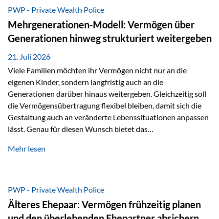
Abwicklung für Vertriebspartner deutlich effizienter
PWP - Private Wealth Police
gestaltet. Anträge werden direkt elektronisch übermittelt,
Mehrgenerationen-Modell: Vermögen über
Medienbrüche reduziert und die weitere Bearbeitung
Generationen hinweg strukturiert weitergeben
beschleunigt. Ab sofort können auch juristische Personen,
wie Kapitalgesellschaften oder Stiftungen, als
21. Juli 2026
Versicherungsnehmer eingesetzt werden. Damit erweitert
Viele Familien möchten ihr Vermögen nicht nur an die
die Vienna-Life die Einsatzmöglichkeiten der Private Wealth
eigenen Kinder, sondern langfristig auch an die
Police insbesondere für…
Generationen darüber hinaus weitergeben. Gleichzeitig soll
die Vermögensübertragung flexibel bleiben, damit sich die
Gestaltung auch an veränderte Lebenssituationen anpassen
lässt. Genau für diesen Wunsch bietet das
Mehrgenerationen-Modell der Private Wealth Police der
Mehr lesen
Vienna-Life eine interessante Lösung. Es ermöglicht,
Vermögen bereits heute generationenübergreifend zu
strukturieren und dennoch flexibel zu bleiben. Die
Ausgangssituation Stellen Sie sich folgende Familie vor: Die
PWP - Private Wealth Police
Großeltern haben über viele Jahre Vermögen aufgebaut. Ihr
Älteres Ehepaar: Vermögen frühzeitig planen
Wunsch ist es, dieses Vermögen nicht nur den eigenen
und den überlebenden Ehepartner absichern