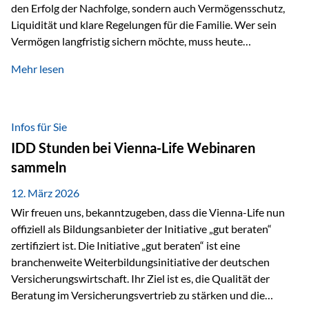
den Erfolg der Nachfolge, sondern auch Vermögensschutz,
Liquidität und klare Regelungen für die Familie. Wer sein
Vermögen langfristig sichern möchte, muss heute
international denken. Und genau hier setzt das Buch
Mehr lesen
„Erfolgsformel Liechtenstein“, herausgegeben und verfasst
von Rolf Klein, an – ein praxisnahes Nachschlagewerk, das
Vermögensnachfolge, Vermögensmanagement und
Vermögensschutz strategisch miteinander verbindet.
Infos für Sie
Warum klassische Nachfolgeplanung oft scheitert Viele
IDD Stunden bei Vienna-Life Webinaren
Vermögen werden erst im Todesfall übertragen. Das kann zu
sammeln
Problemen führen: Hohe Erbschaftsteuern Streitigkeiten
zwischen Erben Liquiditätsprobleme bei Immobilien…
12. März 2026
Wir freuen uns, bekanntzugeben, dass die Vienna-Life nun
offiziell als Bildungsanbieter der Initiative „gut beraten“
zertifiziert ist. Die Initiative „gut beraten“ ist eine
branchenweite Weiterbildungsinitiative der deutschen
Versicherungswirtschaft. Ihr Ziel ist es, die Qualität der
Beratung im Versicherungsvertrieb zu stärken und die