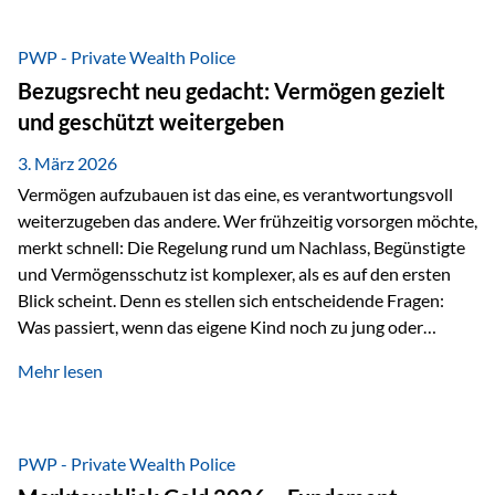
Das Problem: Laufende Besteuerung im Depot Im
Privatdepot fallen an: Abgeltungssteuer Fondsbesteuerung
PWP - Private Wealth Police
(Vorabpauschale, Teilfreistellung) Kein steuerlicher Abzug
Bezugsrecht neu gedacht: Vermögen gezielt
der Vermögensverwaltungs-Gebühren /
und geschützt weitergeben
Depotbankgebühren Jährliches Steuerreporting erforderlich
Zinsen, Dividenden und Kursgewinne werden laufend
3. März 2026
besteuert.
Vermögen aufzubauen ist das eine, es verantwortungsvoll
weiterzugeben das andere. Wer frühzeitig vorsorgen möchte,
merkt schnell: Die Regelung rund um Nachlass, Begünstigte
und Vermögensschutz ist komplexer, als es auf den ersten
Blick scheint. Denn es stellen sich entscheidende Fragen:
Was passiert, wenn das eigene Kind noch zu jung oder
unerfahren ist, um eine größere Summe sinnvoll zu
Mehr lesen
verwalten? Wie kann verhindert werden, dass Ex-Partner,
Gläubiger oder andere Dritte Zugriff auf das Vermögen
erhalten? Und wie lässt sich Vermögen klar und
unbürokratisch übertragen, ohne ausschließlich auf ein
PWP - Private Wealth Police
Testament angewiesen zu sein? Wenn klassische Lösungen