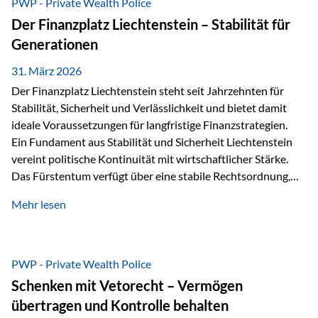
PWP - Private Wealth Police
heißt das:Diese Gelder gehören im Konkursfall nicht zur
Der Finanzplatz Liechtenstein – Stabilität für
allgemeinen Konkursmasse, sondern werden ausschließlich
Generationen
zur Erfüllung…
31. März 2026
Der Finanzplatz Liechtenstein steht seit Jahrzehnten für
Stabilität, Sicherheit und Verlässlichkeit und bietet damit
ideale Voraussetzungen für langfristige Finanzstrategien.
Ein Fundament aus Stabilität und Sicherheit Liechtenstein
vereint politische Kontinuität mit wirtschaftlicher Stärke.
Das Fürstentum verfügt über eine stabile Rechtsordnung,
die auf einer parlamentarischen Demokratie mit
Mehr lesen
monarchischen Elementen basiert. Diese Struktur schafft
nicht nur politische Stabilität, sondern auch eine
außergewöhnlich hohe Planungssicherheit für Investoren
und Unternehmen. Ein wesentliches Merkmal ist die
PWP - Private Wealth Police
Staatsfinanzierung: Liechtenstein weist keine
Schenken mit Vetorecht – Vermögen
Staatsschulden auf, und der Schutz der wirtschaftlichen
übertragen und Kontrolle behalten
Interessen der Bevölkerung ist in der Verfassung verankert.