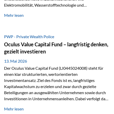
Elektromobilität, Wasserstofftechnologie und
Digitalisierung. Dadurch verbinden sie zwei wichtige
Mehr lesen
Faktoren für Investoren – begrenztes Angebot und
steigende industrielle Nachfrage. Edelmetalle als
Investment mit Zukunftspotenzial Während Gold oft als
klassischer „Sicherheitsanker“ gilt, bieten Silber, Platin und
PWP - Private Wealth Police
Palladium zusätzlich die Chance, von technologischen
Oculus Value Capital Fund – langfristig denken,
Entwicklungen zu profitieren. Die Nachfrage entsteht nicht
gezielt investieren
nur durch Anleger, sondern vor allem durch die Industrie.
Gerade in…
13. Mai 2026
Der Oculus Value Capital Fund (LI0445024008) steht für
einen klar strukturierten, wertorientierten
Investmentansatz. Ziel des Fonds ist es, langfristiges
Kapitalwachstum zu erzielen und zwar durch gezielte
Beteiligungen an ausgewählten Unternehmen sowie durch
Investitionen in Unternehmensanleihen. Dabei verfolgt das
Fondsmanagement eine klare Philosophie: Nicht kurzfristige
Mehr lesen
Marktbewegungen stehen im Fokus, sondern die