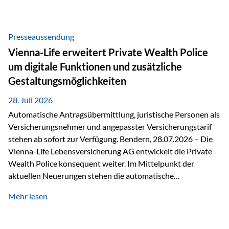
Beratung Digitale Prozesse und künstliche Intelligenz sind
längst Teil des Versicherungsalltags. Sie erleichtern
administrative Aufgaben, beschleunigen Abläufe und
Presseaussendung
schaffen mehr Zeit für das Wesentliche: die persönliche
Vienna-Life erweitert Private Wealth Police
Beratung. Gerade deshalb wird die individuelle Betreuung
um digitale Funktionen und zusätzliche
zum entscheidenden Erfolgsfaktor. Technologie kann
Gestaltungsmöglichkeiten
unterstützen, Vertrauen entsteht jedoch weiterhin im
persönlichen Gespräch. Bei der Vienna-Life reagieren…
28. Juli 2026
Automatische Antragsübermittlung, juristische Personen als
Versicherungsnehmer und angepasster Versicherungstarif
stehen ab sofort zur Verfügung. Bendern, 28.07.2026 – Die
Vienna-Life Lebensversicherung AG entwickelt die Private
Wealth Police konsequent weiter. Im Mittelpunkt der
aktuellen Neuerungen stehen die automatische
Antragsübermittlung, die Möglichkeit, juristische Personen
Mehr lesen
als Versicherungsnehmer einzusetzen, sowie eine
Überarbeitung des zugrundeliegenden Versicherungstarifes.
Durch die automatische Antragsübermittlung wird die