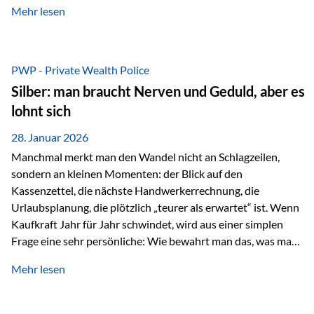
Mehr lesen
starken Anstiegen. Diese verändern jedoch nicht die
langfristige Funktion von Gold als Sachwert und
Diversifikationsinstrument. In einem Umfeld, das weiterhin
von geopolitischen Spannungen, einer stark ausgeweiteten
PWP - Private Wealth Police
Geldmenge sowie strukturellen Verschiebungen an den
Silber: man braucht Nerven und Geduld, aber es
Kapitalmärkten geprägt ist, bleibt Gold ein bewährter Anker.
lohnt sich
Nicht, weil…
28. Januar 2026
Manchmal merkt man den Wandel nicht an Schlagzeilen,
sondern an kleinen Momenten: der Blick auf den
Kassenzettel, die nächste Handwerkerrechnung, die
Urlaubsplanung, die plötzlich „teurer als erwartet“ ist. Wenn
Kaufkraft Jahr für Jahr schwindet, wird aus einer simplen
Frage eine sehr persönliche: Wie bewahrt man das, was man
sich aufgebaut hat? Genau dann wird es Zeit, sich
Mehr lesen
Sachwerten mit einer Investition in Sachwerte zu
beschäftigen; Nicht als Mode, sondern als Prinzip: Vermögen
soll nicht nur wachsen, sondern auch Substanz behalten –