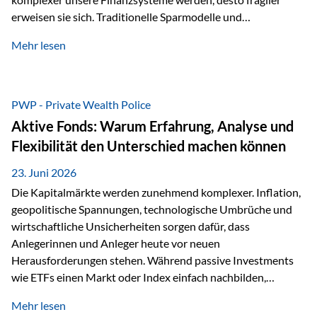
erweisen sie sich. Traditionelle Sparmodelle und
papierbasierte Anlagen, die über Jahrzehnte als
Mehr lesen
unumstößlich galten, versagen angesichts der expansiven
Geldpolitik der Zentralbanken. In diesem Umfeld stellt die
Rückbesinnung auf ein Jahrtausende altes Edelmetall keine
Nostalgie dar, sondern ist die modernste und strategisch
PWP - Private Wealth Police
klügste Antwort auf globale Instabilität. Physische Werte
Aktive Fonds: Warum Erfahrung, Analyse und
und der richtige Rechtsstandort sind heute keine bloße
Flexibilität den Unterschied machen können
Option mehr, sondern eine strategische Notwendigkeit. 1.
Der massive Aufwand hinter einem winzigen…
23. Juni 2026
Die Kapitalmärkte werden zunehmend komplexer. Inflation,
geopolitische Spannungen, technologische Umbrüche und
wirtschaftliche Unsicherheiten sorgen dafür, dass
Anlegerinnen und Anleger heute vor neuen
Herausforderungen stehen. Während passive Investments
wie ETFs einen Markt oder Index einfach nachbilden,
verfolgen aktiv gemanagte Fonds einen anderen Ansatz: Sie
Mehr lesen
setzen auf die Expertise erfahrener Fondsmanager, die