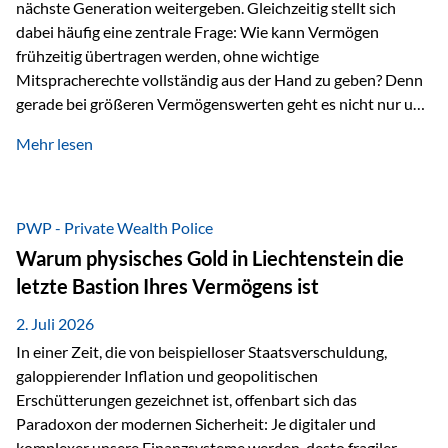
nächste Generation weitergeben. Gleichzeitig stellt sich
dabei häufig eine zentrale Frage: Wie kann Vermögen
frühzeitig übertragen werden, ohne wichtige
Mitspracherechte vollständig aus der Hand zu geben? Denn
gerade bei größeren Vermögenswerten geht es nicht nur um
die Frage der Übertragung. Es geht auch darum,
Mehr lesen
sicherzustellen, dass das Vermögen langfristig erhalten
bleibt und entsprechend der ursprünglichen Planung
verwendet wird. Ein Beispiel aus der Praxis Stellen Sie sich
folgende Situation vor: Ein Vater schenkt seiner Tochter
PWP - Private Wealth Police
einen Teil seines Vermögens. Einige Jahre später möchte die
Warum physisches Gold in Liechtenstein die
Tochter das Geld kurzfristig verwenden, um…
letzte Bastion Ihres Vermögens ist
2. Juli 2026
In einer Zeit, die von beispielloser Staatsverschuldung,
galoppierender Inflation und geopolitischen
Erschütterungen gezeichnet ist, offenbart sich das
Paradoxon der modernen Sicherheit: Je digitaler und
komplexer unsere Finanzsysteme werden, desto fragiler