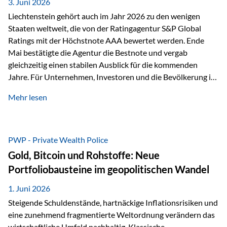
unseres Weges und unseres Anspruchs,…
3. Juni 2026
Liechtenstein gehört auch im Jahr 2026 zu den wenigen
Staaten weltweit, die von der Ratingagentur S&P Global
Ratings mit der Höchstnote AAA bewertet werden. Ende
Mai bestätigte die Agentur die Bestnote und vergab
gleichzeitig einen stabilen Ausblick für die kommenden
Jahre. Für Unternehmen, Investoren und die Bevölkerung ist
diese Einstufung ein wichtiges Signal. Sie unterstreicht die
Mehr lesen
finanzielle Stabilität des Landes sowie das Vertrauen
internationaler Märkte in den Wirtschafts- und
Finanzstandort Liechtenstein. Starker Wirtschaftsstandort
trotz Herausforderungen Die weltwirtschaftlichen
PWP - Private Wealth Police
Rahmenbedingungen bleiben anspruchsvoll. Geopolitische
Gold, Bitcoin und Rohstoffe: Neue
Unsicherheiten, eine verhaltene Investitionstätigkeit und
Portfoliobausteine im geopolitischen Wandel
eine schwächere Nachfrage in wichtigen Exportmärkten
beeinflussen auch die liechtensteinische Wirtschaft.
1. Juni 2026
Dennoch sieht…
Steigende Schuldenstände, hartnäckige Inflationsrisiken und
eine zunehmend fragmentierte Weltordnung verändern das
wirtschaftliche Umfeld nachhaltig. Klassische