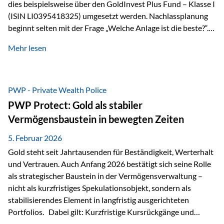
dies beispielsweise über den GoldInvest Plus Fund – Klasse I
(ISIN LI0395418325) umgesetzt werden. Nachlassplanung
beginnt selten mit der Frage „Welche Anlage ist die beste?“.
In der Praxis geht es zuerst um ganz andere Themen:Wer soll
Mehr lesen
was bekommen – wann – und in welcher Struktur?Und vor
allem: Wie lassen sich Streit, Liquiditätsengpässe oder
Notverkäufe vermeiden, wenn ein Todesfall eintritt? Gerade
bei größeren Vermögen ist das entscheidend.
PWP - Private Wealth Police
PWP Protect: Gold als stabiler
Vermögensbaustein in bewegten Zeiten
5. Februar 2026
Gold steht seit Jahrtausenden für Beständigkeit, Werterhalt
und Vertrauen. Auch Anfang 2026 bestätigt sich seine Rolle
als strategischer Baustein in der Vermögensverwaltung –
nicht als kurzfristiges Spekulationsobjekt, sondern als
stabilisierendes Element in langfristig ausgerichteten
Portfolios. Dabei gilt: Kurzfristige Kursrückgänge und
Schwankungen sind jederzeit möglich – insbesondere nach