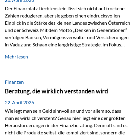
Der Finanzplatz Liechtenstein lässt sich nicht auf trockene
Zahlen reduzieren, aber sie geben einen eindrucksvollen
Einblick in die Stärke des kleinen Landes zwischen Österreich
und der Schweiz. Mit dem Motto „Denken in Generationen“
verfolgen Banken, Vermögensverwalter und Versicherungen
in Vaduz und Schaan eine langfristige Strategie. Im Fokus
stehen dabei vor allem: Qualität Stabilität internationaler
Mehr lesen
Marktzugang Liechtenstein hat sich in den letzten Jahren zu
einem wichtigen Drehpunkt für grenzüberschreitende
Finanzdienstleistungen entwickelt – und die aktuellsten
verfügbaren Kennzahlen (Stand Ende 2024, veröffentlicht
Finanzen
2025/2026)…
Beratung, die wirklich verstanden wird
22. April 2026
Wie legt man sein Geld sinnvoll an und vor allem so, dass
man es wirklich versteht? Genau hier liegt eine der größten
Herausforderungen in der Finanzberatung. Denn oft sind es
nicht die Produkte selbst, die kompliziert sind, sondern die