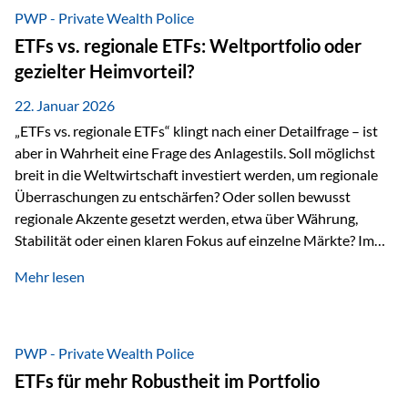
gerade dann, wenn Märkte nervös werden,…
PWP - Private Wealth Police
ETFs vs. regionale ETFs: Weltportfolio oder
gezielter Heimvorteil?
22. Januar 2026
„ETFs vs. regionale ETFs“ klingt nach einer Detailfrage – ist
aber in Wahrheit eine Frage des Anlagestils. Soll möglichst
breit in die Weltwirtschaft investiert werden, um regionale
Überraschungen zu entschärfen? Oder sollen bewusst
regionale Akzente gesetzt werden, etwa über Währung,
Stabilität oder einen klaren Fokus auf einzelne Märkte? Im
Rahmen der fondsgebundenen Lebensversicherung Private
Mehr lesen
Wealth Police der Vienna-Life lassen sich beide Ansätze
kombinieren. Der „Schutz“ im Portfolio entsteht dabei nicht
als Garantie, sondern als Zusammenspiel aus
Risikostreuung, Inflationsrobustheit und Stabilisierung. 1)
PWP - Private Wealth Police
Die Philosophiefrage: breit oder bewusst? Global investieren
ETFs für mehr Robustheit im Portfolio
bedeutet: Das Portfolio bildet die Weltmärkte möglichst