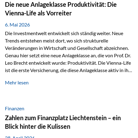
Strecke mit rund 4,8 Kilometern und 680 Höhenmetern
Die neue Anlageklasse Produktivität: Die
stellte die Teilnehmerinnen und Teilnehmer vor eine
Vienna-Life als Vorreiter
sportliche Herausforderung. Doch…
6. Mai 2026
Die Investmentwelt entwickelt sich ständig weiter. Neue
Trends entstehen meist dort, wo sich strukturelle
Veränderungen in Wirtschaft und Gesellschaft abzeichnen.
Genau hier setzt eine neue Anlageklasse an, die von Prof. Dr.
Leo Brecht entwickelt wurde: Produktivität. Die Vienna-Life
ist die erste Versicherung, die diese Anlageklasse aktiv in ihre
Lösung integriert und positioniert sich damit bewusst als
Mehr lesen
Vorreiter. Warum auf das Thema Produktivität setzen? Die
globalen Herausforderungen der Zeit, wie Inflation,
demografischer Wandel oder sinkendes
Wirtschaftswachstum, verändern die Spielregeln für
Finanzen
Investoren. Produktivität adressiert genau diese
Zahlen zum Finanzplatz Liechtenstein – ein
Herausforderungen, da wirtschaftliches Wachstum
Blick hinter die Kulissen
langfristig durch Produktivitätssteigerung entsteht, also
durch die Fähigkeit von Unternehmen, mehr…
28. April 2026