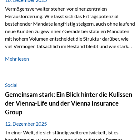
Vermögensverwalter stehen vor einer zentralen
Herausforderung: Wie lässt sich das Ertragspotenzial
bestehender Mandate langfristig steigern, auch ohne laufend
neue Kunden zu gewinnen? Gerade bei stabilen Mandaten
mit hohem Volumen entscheidet die Struktur darüber, wie
viel Vermögen tatsächlich im Bestand bleibt und wie stark
sich das Verwaltungsentgelt über die Jahre entwickelt. Ein
Mehr lesen
Beispiel verdeutlicht diese Wirkung besonders deutlich.
Wird ein Vermögen von 25 Millionen Euro über einen
Zeitraum von 20 Jahren verwaltet, ohne dass neue Kunden
hinzukommen, spielt nicht nur die Rendite eine Rolle. Auch
Social
steuerliche Effekte haben einen erheblichen Einfluss auf…
Gemeinsam stark: Ein Blick hinter die Kulissen
der Vienna-Life und der Vienna Insurance
Group
12. Dezember 2025
In einer Welt, die sich ständig weiterentwickelt, ist es
beruhigend zu wissen, dass man sich auf starke Partner