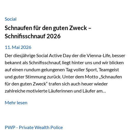
tatsächliche wirtschaftliche Entwicklung von Unternehmen
über viele Jahre hinweg. Als Teil der Produktauswahl
innerhalb der Private Wealth Police der Vienna-Life steht
Social
der Oculus Value Capital Fund für einen langfristig
Schnaufen für den guten Zweck –
orientierten Value-Investing-Ansatz mit Fokus auf
Schnifisschnauf 2026
fundamentale Unternehmensanalyse und nachhaltige
Wertentwicklung. Der Investmentansatz: Value Investing
11. Mai 2026
mit Weitblick Im Zentrum steht ein…
Der diesjährige Social Active Day der die Vienna-Life, besser
bekannt als Schnifisschnauf, liegt hinter uns und wir blicken
auf einen rundum gelungenen Tag voller Sport, Teamgeist
und guter Stimmung zurück. Unter dem Motto „Schnaufen
für den guten Zweck“ trafen sich auch heuer wieder
zahlreiche motivierte Läuferinnen und Läufer am
Dünserberg in Schnifis, um gemeinsam sportliche
Mehr lesen
Höchstleistungen für einen guten Zweck zu erbringen. Mit
grosser Freude dürfen wir verkünden, dass dabei
beeindruckende 14.000 Euro zugunsten des Schulheims
Mäder gesammelt werden konnten. Die anspruchsvolle
PWP - Private Wealth Police