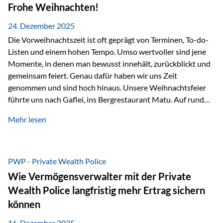
Erlebnissen konnten wir…
Frohe Weihnachten!
24. Dezember 2025
Die Vorweihnachtszeit ist oft geprägt von Terminen, To-do-
Listen und einem hohen Tempo. Umso wertvoller sind jene
Momente, in denen man bewusst innehält, zurückblickt und
gemeinsam feiert. Genau dafür haben wir uns Zeit
genommen und sind hoch hinaus. Unsere Weihnachtsfeier
führte uns nach Gaflei, ins Bergrestaurant Matu. Auf rund
1.500 Metern über dem Rheintal erwartete uns nicht nur ein
Mehr lesen
beeindruckendes Panorama, sondern auch etwas, das im
Alltag oft zu kurz kommt: Ruhe, Klarheit und echter
Weitblick, im wahrsten Sinne des Wortes. Inmitten
verschneiter Landschaft, bei feinem Essen, guter Musik und
PWP - Private Wealth Police
einer entspannten…
Wie Vermögensverwalter mit der Private
Wealth Police langfristig mehr Ertrag sichern
können
16. Dezember 2025