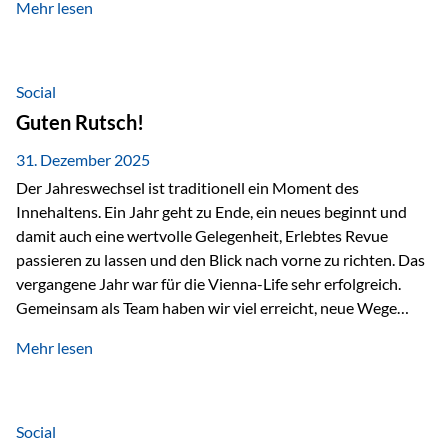
Mehr lesen
Branchentreffen für Finanz- und Versicherungsprofis im
deutschsprachigen Raum. Für uns bietet die Veranstaltung
die ideale Plattform, um aktuelle Themen rund um Vorsorge,
Vermögensstrukturierung und Nachfolgeplanung
Social
gemeinsam zu diskutieren. Persönlich für Sie vor Ort An
Guten Rutsch!
beiden Kongresstagen stehen Ihnen Maximilian
Fichtenbauer, Dirk…
31. Dezember 2025
Der Jahreswechsel ist traditionell ein Moment des
Innehaltens. Ein Jahr geht zu Ende, ein neues beginnt und
damit auch eine wertvolle Gelegenheit, Erlebtes Revue
passieren zu lassen und den Blick nach vorne zu richten. Das
vergangene Jahr war für die Vienna-Life sehr erfolgreich.
Gemeinsam als Team haben wir viel erreicht, neue Wege
beschritten und besondere Momente erlebt.
Mehr lesen
Veranstaltungen wie der Schnifisschnauf, aber auch unsere
Teamevents, vom Minigolf bis zur Weihnachtsfeier, haben
den Zusammenhalt gestärkt und gezeigt, wie wichtig ein
starkes Miteinander ist. Neben diesen gemeinsamen
Social