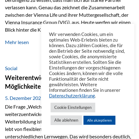
verlassen kann. Genau das zeichnet die Zusammenarbeit
zwischen der Vienna Life und ihrer Muttergesellschaft, der
Vienna Insurance Group (VIG), aus. Heute werfen wir einen
Blick hinter die Kulissen auf eine Unternehmensgruppe mit
Wir verwenden Cookies, um ein
beeindruckender Geschichte, gewachsenem Know-how und
optimales Web-Erlebnis bieten zu
Mehr lesen
einem stabilen Fundament. Ein starkes Netzwerk in ganz
können. Dazu zählen Cookies, die für
den Betrieb der Seite notwendig sind,
Europa Die Vienna Insurance Group ist die führende
sowie Cookies, die anonymisierte
Versicherungsgruppe in Zentral- und Osteuropa. Mit über
Statistiken erstellen. Sollten Sie die
50 Versicherungsgesellschaften in insgesamt 30 Ländern
Social
Einstellungen der vorgeschlagenen
Cookies ändern, können wir die volle
verbindet sie regionale Stärke mit internationaler
Weiterentwicklung im Berufsalltag: Welche
Funktionalität der Seite nicht
Kompetenz.
gewährleisten. Weitere
Möglichkeiten es gibt
Informationen finden Sie in unserer
Datenschutzerklärung
.
5. Dezember 2025
Die Frage „Welche Möglichkeiten gibt es, sich
Cookie Einstellungen
weiterzuentwickeln?“ lässt sich heute vielseitig beantworten.
Alle ablehnen
Alle akzeptieren
Weiterbildung ist längst kein starrer Prozess mehr, sondern
lebt von flexiblen Formaten, individuellen Bedürfnissen und
unterschiedlichen Lernwegen. Das wird besonders deutlich,