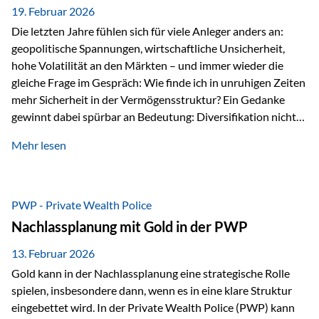
19. Februar 2026
Die letzten Jahre fühlen sich für viele Anleger anders an:
geopolitische Spannungen, wirtschaftliche Unsicherheit,
hohe Volatilität an den Märkten – und immer wieder die
gleiche Frage im Gespräch: Wie finde ich in unruhigen Zeiten
mehr Sicherheit in der Vermögensstruktur? Ein Gedanke
gewinnt dabei spürbar an Bedeutung: Diversifikation nicht
nur über Anlageklassen, sondern auch über Jurisdiktionen.
Mehr lesen
Wer Vermögen ausschließlich in einem Rechtsraum
organisiert, ist auch von dessen Rahmenbedingungen
besonders abhängig. Genau hier kann das Fürstentum
Liechtenstein eine Rolle spielen: außerhalb der EU, ohne
PWP - Private Wealth Police
Euro, mit einem eigenständigen Rechts- und Finanzplatz.
Nachlassplanung mit Gold in der PWP
Und genau an dieser Stelle setzt der 3-Zellenschutz an –…
13. Februar 2026
Gold kann in der Nachlassplanung eine strategische Rolle
spielen, insbesondere dann, wenn es in eine klare Struktur
eingebettet wird. In der Private Wealth Police (PWP) kann