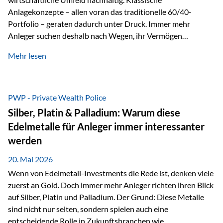
Anlagekonzepte – allen voran das traditionelle 60/40-
Portfolio – geraten dadurch unter Druck. Immer mehr
Anleger suchen deshalb nach Wegen, ihr Vermögen
langfristig gegen Kaufkraftverlust und geopolitische
Mehr lesen
Unsicherheit abzusichern. Genau hier rücken reale und
nicht-inflationierbare Werte wie Gold, Rohstoffe und
digitale Assets wieder in den Fokus. Gold gewinnt seine
monetäre Rolle zurück Gold erlebt derzeit eine
PWP - Private Wealth Police
bemerkenswerte Renaissance als monetärer Wertspeicher.
Silber, Platin & Palladium: Warum diese
Treiber sind Rekordkäufe der Zentralbanken, geopolitische
Edelmetalle für Anleger immer interessanter
Spannungen und ein schleichender Vertrauensverlust in
werden
ungedeckte Papierwährungen. Wie groß dieser
Vertrauensverlust ausfällt, zeigt ein nüchterner
20. Mai 2026
Langfristvergleich: Seit…
Wenn von Edelmetall-Investments die Rede ist, denken viele
zuerst an Gold. Doch immer mehr Anleger richten ihren Blick
auf Silber, Platin und Palladium. Der Grund: Diese Metalle
sind nicht nur selten, sondern spielen auch eine
entscheidende Rolle in Zukunftsbranchen wie