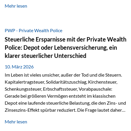
kontinuierliche Weiterbildung von vertrieblich tätigen
Mehr lesen
Personen transparent zu dokumentieren. Seit der
Umsetzung der EU-Versicherungsvertriebsrichtlinie besteht
eine gesetzliche Weiterbildungspflicht von mindestens 15
Stunden pro Jahr für vertrieblich tätige Personen in der
PWP - Private Wealth Police
Versicherungsbranche. Über die Weiterbildungsdatenbank
Steuerliche Ersparnisse mit der Private Wealth
von „gut beraten“ können absolvierte Bildungsmaßnahmen
Police: Depot oder Lebensversicherung, ein
zentral erfasst und dokumentiert werden. „gut beraten“
klarer steuerlicher Unterschied
zertifiziert Als zertifizierter Bildungsanbieter können unsere
Webinare nun für die…
10. März 2026
Im Leben ist vieles unsicher, außer der Tod und die Steuern.
Kapitalertragsteuer, Solidaritätszuschlag, Kirchensteuer,
Schenkungssteuer, Erbschaftssteuer, Vorabpauschale:
Gerade bei größeren Vermögen entsteht im klassischen
Depot eine laufende steuerliche Belastung, die den Zins- und
Zinseszins-Effekt spürbar reduziert. Die Frage lautet daher:
Wie kann Vermögen strukturiert werden, damit Steuern
Mehr lesen
nicht laufend Kapital entziehen – sondern möglichst lange im
System arbeiten? Hier setzt die Private Wealth Police an.