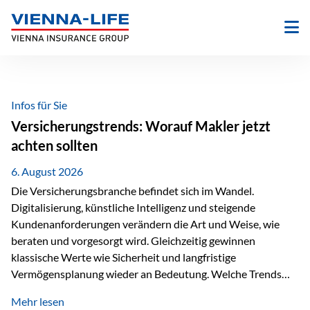
Zum
Inhalt
springen
Infos für Sie
Versicherungstrends: Worauf Makler jetzt
achten sollten
6. August 2026
Die Versicherungsbranche befindet sich im Wandel.
Digitalisierung, künstliche Intelligenz und steigende
Kundenanforderungen verändern die Art und Weise, wie
beraten und vorgesorgt wird. Gleichzeitig gewinnen
klassische Werte wie Sicherheit und langfristige
Vermögensplanung wieder an Bedeutung. Welche Trends
sollten Versicherungsmakler deshalb aktuell besonders im
Mehr lesen
Blick behalten? Digitalisierung und KI verändern die