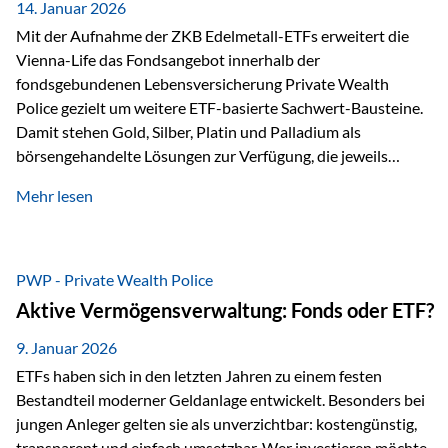
breit ab, ohne die…
14. Januar 2026
Mit der Aufnahme der ZKB Edelmetall-ETFs erweitert die
Vienna-Life das Fondsangebot innerhalb der
fondsgebundenen Lebensversicherung Private Wealth
Police gezielt um weitere ETF-basierte Sachwert-Bausteine.
Damit stehen Gold, Silber, Platin und Palladium als
börsengehandelte Lösungen zur Verfügung, die jeweils
physisch hinterlegte Edelmetalle abbilden. Der Fokus liegt
Mehr lesen
dabei nicht auf einzelnen Marktmeinungen, sondern auf
einer systematischen Portfoliologik: ETFs dienen als
transparente, effiziente Bausteine für Risikostreuung,
Inflationsrobustheit und Stabilisierung – eingebettet in eine
PWP - Private Wealth Police
liechtensteinische Versicherungsstruktur. Die
Aktive Vermögensverwaltung: Fonds oder ETF?
Sicherheitsarchitektur: Liechtenstein als Strukturprinzip Die
Private Wealth Police positioniert sich mit einer dreistufigen
9. Januar 2026
Sicherheitsarchitektur, die auf mehreren Ebenen ansetzt:
ETFs haben sich in den letzten Jahren zu einem festen
Stufe 1: Versicherer-Ebene • Versicherung mit…
Bestandteil moderner Geldanlage entwickelt. Besonders bei
jungen Anleger gelten sie als unverzichtbar: kostengünstig,
transparent und einfach umsetzbar. Wer investieren möchte,