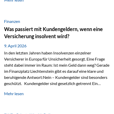
Modernes Value Investing als Grundlage Der
Investmentansatz von Estably basiert auf der
Weiterentwicklung des klassischen Value Investing. Im
Fokus stehen Unternehmen, deren Börsenkurs unter ihrem
Finanzen
inneren Wert liegt. Neben klassischen
Was passiert mit Kundengeldern, wenn eine
Bewertungskennzahlen werden auch qualitative Faktoren
Versicherung insolvent wird?
wie Geschäftsmodell, Wettbewerbsvorteile und
Managementqualität…
9. April 2026
In den letzten Jahren haben Insolvenzen einzelner
Versicherer in Europa für Unsicherheit gesorgt. Eine Frage
steht dabei immer im Raum: Ist mein Geld dann weg? Gerade
im Finanzplatz Liechtenstein gibt es darauf eine klare und
beruhigende Antwort:Nein – Kundengelder sind besonders
geschützt. Kundengelder sind gesetzlich getrennt Ein
zentraler Schutzmechanismus in Liechtenstein ist die
Mehr lesen
sogenannte Sondermasse. Das bedeutet:Die
Vermögenswerte, die zur Deckung der
Versicherungsverpflichtungen dienen, werden rechtlich vom
Vermögen der Versicherungsgesellschaft getrennt. Konkret