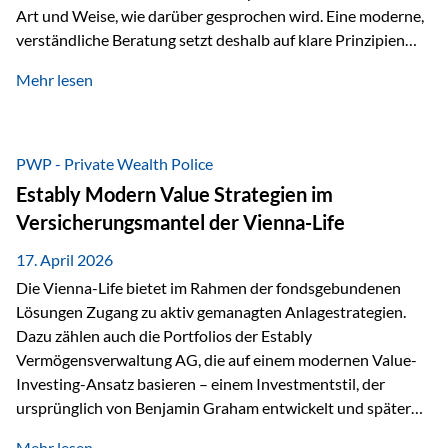
Art und Weise, wie darüber gesprochen wird. Eine moderne,
verständliche Beratung setzt deshalb auf klare Prinzipien
statt auf komplizierte Prognosen. Im Mittelpunkt stehen
Mehr lesen
fünf zentrale Faktoren: eine saubere Struktur, breite
Risikostreuung, Kosteneffizienz, steuerliche Optimierung
und ein wissenschaftlich fundierter Ansatz. Impulse zu
diesem Thema liefern unter anderem die praxisnahen
PWP - Private Wealth Police
Ansätze von Finanzexperte Klaus Rost, der seit vielen Jahren
Estably Modern Value Strategien im
für eine verständliche und…
Versicherungsmantel der Vienna-Life
17. April 2026
Die Vienna-Life bietet im Rahmen der fondsgebundenen
Lösungen Zugang zu aktiv gemanagten Anlagestrategien.
Dazu zählen auch die Portfolios der Estably
Vermögensverwaltung AG, die auf einem modernen Value-
Investing-Ansatz basieren – einem Investmentstil, der
ursprünglich von Benjamin Graham entwickelt und später
durch Investoren wie Warren Buffett weiter geprägt wurde.
Mehr lesen