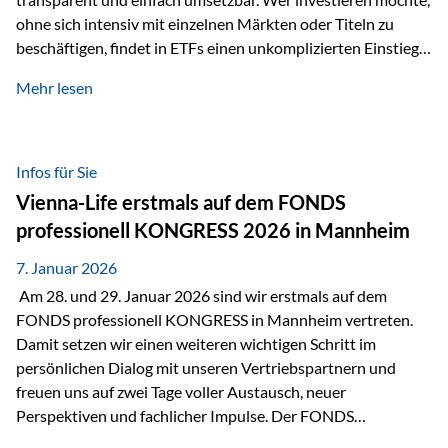
ohne sich intensiv mit einzelnen Märkten oder Titeln zu
beschäftigen, findet in ETFs einen unkomplizierten Einstieg
in den Kapitalmarkt. Aktiv gemanagte Fonds hingegen
Mehr lesen
werden häufig kritisch betrachtet. Sie gelten als teurer,
komplexer und weniger zeitgemäß. Doch greift diese
Einschätzung wirklich zu kurz? Ein differenzierter Blick zeigt:
Beide Ansätze haben ihre Berechtigung und ihre Stärken
Infos für Sie
entfalten sie oft gerade in Kombination. ETFs: Effizient, breit
Vienna-Life erstmals auf dem FONDS
gestreut und klar strukturiert…
professionell KONGRESS 2026 in Mannheim
7. Januar 2026
Am 28. und 29. Januar 2026 sind wir erstmals auf dem
FONDS professionell KONGRESS in Mannheim vertreten.
Damit setzen wir einen weiteren wichtigen Schritt im
persönlichen Dialog mit unseren Vertriebspartnern und
freuen uns auf zwei Tage voller Austausch, neuer
Perspektiven und fachlicher Impulse. Der FONDS
professionell KONGRESS zählt zu den wichtigsten