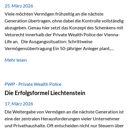
Besonders hervorzuheben ist hierbei Artikel 14 der
25. März 2026
liechtensteinischen Verfassung. Darin…
Viele möchten Vermögen frühzeitig an die nächste
Generation übertragen, ohne dabei die Kontrolle vollständig
abzugeben. Genau hier setzt das Konzept des Schenkens mit
Vetorecht innerhalb der Private Wealth Police der Vienna-
Life an. Die Ausgangssituation: Schrittweise
Vermögensübertragung Ein 50-jähriger Anleger plant,
seinem Kind Vermögen zu übertragen. Dabei soll nicht nur
Mehr lesen
der steuerliche Freibetrag optimal genutzt werden, sondern
auch sichergestellt sein, dass mit dem verschenken Geld
verantwortungsvoll umgegangen wird. Das Ziel:Eine
strukturierte, langfristige Vermögensübertragung, ohne die
PWP - Private Wealth Police
Kontrolle vollständig aus der Hand zu geben. Die Lösung:
Die Erfolgsformel Liechtenstein
Abschmelzung mit Vetorecht Die Umsetzung erfolgt über die
Private Wealth Police…
17. März 2026
Die Weitergabe von Vermögen an die nächste Generation ist
eine der zentralen Herausforderungen vieler Unternehmer
und Privathaushalte. Oft entscheiden nicht nur Steuern über