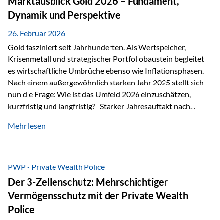
Marktausblick Gold 2026 – Fundament,
nicht ausreichen Traditionelle Nachlassregelungen stoßen
Dynamik und Perspektive
oft…
26. Februar 2026
Gold fasziniert seit Jahrhunderten. Als Wertspeicher,
Krisenmetall und strategischer Portfoliobaustein begleitet
es wirtschaftliche Umbrüche ebenso wie Inflationsphasen.
Nach einem außergewöhnlich starken Jahr 2025 stellt sich
nun die Frage: Wie ist das Umfeld 2026 einzuschätzen,
kurzfristig und langfristig? Starker Jahresauftakt nach
außergewöhnlichem Vorjahr Gold ist mit deutlicher
Mehr lesen
Dynamik in das Jahr 2026 gestartet. Zwischen dem
01.01.2026 und dem 31.01.2026 das Edelmetall: +12,8 % in
USD +11,7 % in EUR Durchschnitt über alle betrachteten
Währungen: +11,5 % Bereits 2025 war ein außergewöhnlich
PWP - Private Wealth Police
starkes Jahr: +64,4 % in USD Durchschnitt über alle
Der 3-Zellenschutz: Mehrschichtiger
Währungen: +56,6 % Langfristig zeigt sich ebenfalls ein
Vermögensschutz mit der Private Wealth
solides…
Police