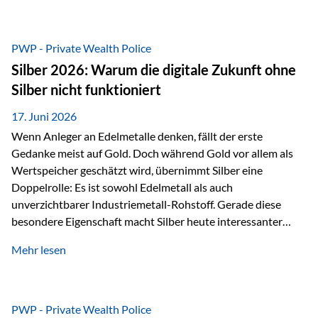
Chancen identifizieren, Risiken bewerten und Portfolios
gezielt steuern. Gerade in einem Umfeld, das von schnellen
Veränderungen geprägt ist, kann diese aktive
PWP - Private Wealth Police
Herangehensweise einen entscheidenden Mehrwert bieten.
Silber 2026: Warum die digitale Zukunft ohne
Was zeichnet aktive Fonds aus? Aktive Fonds verfolgen das
Silber nicht funktioniert
Ziel, nicht nur einen Markt abzubilden, sondern gezielt
Anlageentscheidungen zu treffen. Fondsmanager
17. Juni 2026
analysieren Unternehmen,…
Wenn Anleger an Edelmetalle denken, fällt der erste
Gedanke meist auf Gold. Doch während Gold vor allem als
Wertspeicher geschätzt wird, übernimmt Silber eine
Doppelrolle: Es ist sowohl Edelmetall als auch
unverzichtbarer Industriemetall-Rohstoff. Gerade diese
besondere Eigenschaft macht Silber heute interessanter
denn je. Denn die Welt wird nicht nur digitaler, sondern auch
Mehr lesen
elektrischer – und genau dort spielt Silber eine
entscheidende Rolle. Silber – das Metall der modernen
Wirtschaft Silber verfügt über die höchste elektrische
Leitfähigkeit aller Metalle. Diese Eigenschaft macht es für
PWP - Private Wealth Police