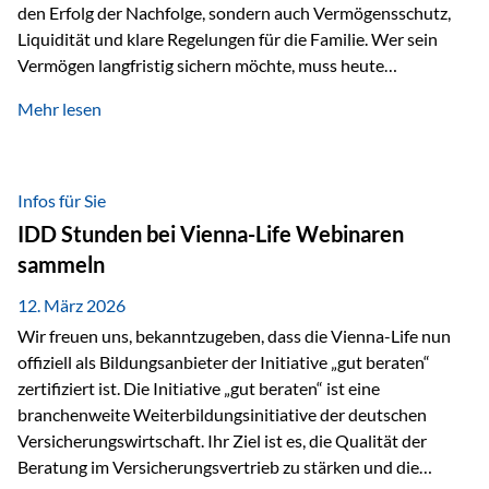
den Erfolg der Nachfolge, sondern auch Vermögensschutz,
Liquidität und klare Regelungen für die Familie. Wer sein
Vermögen langfristig sichern möchte, muss heute
international denken. Und genau hier setzt das Buch
Mehr lesen
„Erfolgsformel Liechtenstein“, herausgegeben und verfasst
von Rolf Klein, an – ein praxisnahes Nachschlagewerk, das
Vermögensnachfolge, Vermögensmanagement und
Vermögensschutz strategisch miteinander verbindet.
Infos für Sie
Warum klassische Nachfolgeplanung oft scheitert Viele
IDD Stunden bei Vienna-Life Webinaren
Vermögen werden erst im Todesfall übertragen. Das kann zu
sammeln
Problemen führen: Hohe Erbschaftsteuern Streitigkeiten
zwischen Erben Liquiditätsprobleme bei Immobilien…
12. März 2026
Wir freuen uns, bekanntzugeben, dass die Vienna-Life nun
offiziell als Bildungsanbieter der Initiative „gut beraten“
zertifiziert ist. Die Initiative „gut beraten“ ist eine
branchenweite Weiterbildungsinitiative der deutschen
Versicherungswirtschaft. Ihr Ziel ist es, die Qualität der
Beratung im Versicherungsvertrieb zu stärken und die