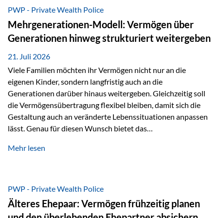
Abwicklung für Vertriebspartner deutlich effizienter
PWP - Private Wealth Police
gestaltet. Anträge werden direkt elektronisch übermittelt,
Mehrgenerationen-Modell: Vermögen über
Medienbrüche reduziert und die weitere Bearbeitung
Generationen hinweg strukturiert weitergeben
beschleunigt. Ab sofort können auch juristische Personen,
wie Kapitalgesellschaften oder Stiftungen, als
21. Juli 2026
Versicherungsnehmer eingesetzt werden. Damit erweitert
Viele Familien möchten ihr Vermögen nicht nur an die
die Vienna-Life die Einsatzmöglichkeiten der Private Wealth
eigenen Kinder, sondern langfristig auch an die
Police insbesondere für…
Generationen darüber hinaus weitergeben. Gleichzeitig soll
die Vermögensübertragung flexibel bleiben, damit sich die
Gestaltung auch an veränderte Lebenssituationen anpassen
lässt. Genau für diesen Wunsch bietet das
Mehrgenerationen-Modell der Private Wealth Police der
Mehr lesen
Vienna-Life eine interessante Lösung. Es ermöglicht,
Vermögen bereits heute generationenübergreifend zu
strukturieren und dennoch flexibel zu bleiben. Die
Ausgangssituation Stellen Sie sich folgende Familie vor: Die
PWP - Private Wealth Police
Großeltern haben über viele Jahre Vermögen aufgebaut. Ihr
Älteres Ehepaar: Vermögen frühzeitig planen
Wunsch ist es, dieses Vermögen nicht nur den eigenen
und den überlebenden Ehepartner absichern