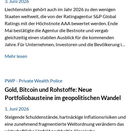
unseres Weges und unseres Anspruchs,…
3. Juni 2026
Liechtenstein gehört auch im Jahr 2026 zu den wenigen
Staaten weltweit, die von der Ratingagentur S&P Global
Ratings mit der Höchstnote AAA bewertet werden. Ende
Mai bestätigte die Agentur die Bestnote und vergab
gleichzeitig einen stabilen Ausblick für die kommenden
Jahre. Für Unternehmen, Investoren und die Bevölkerung ist
diese Einstufung ein wichtiges Signal. Sie unterstreicht die
Mehr lesen
finanzielle Stabilität des Landes sowie das Vertrauen
internationaler Märkte in den Wirtschafts- und
Finanzstandort Liechtenstein. Starker Wirtschaftsstandort
trotz Herausforderungen Die weltwirtschaftlichen
PWP - Private Wealth Police
Rahmenbedingungen bleiben anspruchsvoll. Geopolitische
Gold, Bitcoin und Rohstoffe: Neue
Unsicherheiten, eine verhaltene Investitionstätigkeit und
Portfoliobausteine im geopolitischen Wandel
eine schwächere Nachfrage in wichtigen Exportmärkten
beeinflussen auch die liechtensteinische Wirtschaft.
1. Juni 2026
Dennoch sieht…
Steigende Schuldenstände, hartnäckige Inflationsrisiken und
eine zunehmend fragmentierte Weltordnung verändern das
wirtschaftliche Umfeld nachhaltig. Klassische