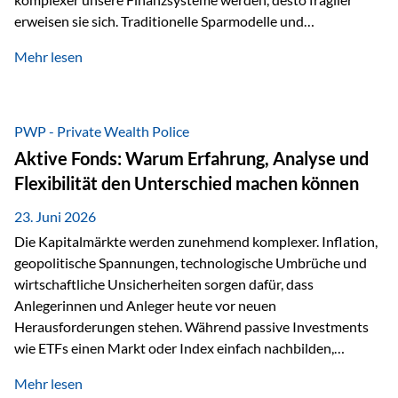
erweisen sie sich. Traditionelle Sparmodelle und
papierbasierte Anlagen, die über Jahrzehnte als
Mehr lesen
unumstößlich galten, versagen angesichts der expansiven
Geldpolitik der Zentralbanken. In diesem Umfeld stellt die
Rückbesinnung auf ein Jahrtausende altes Edelmetall keine
Nostalgie dar, sondern ist die modernste und strategisch
PWP - Private Wealth Police
klügste Antwort auf globale Instabilität. Physische Werte
Aktive Fonds: Warum Erfahrung, Analyse und
und der richtige Rechtsstandort sind heute keine bloße
Flexibilität den Unterschied machen können
Option mehr, sondern eine strategische Notwendigkeit. 1.
Der massive Aufwand hinter einem winzigen…
23. Juni 2026
Die Kapitalmärkte werden zunehmend komplexer. Inflation,
geopolitische Spannungen, technologische Umbrüche und
wirtschaftliche Unsicherheiten sorgen dafür, dass
Anlegerinnen und Anleger heute vor neuen
Herausforderungen stehen. Während passive Investments
wie ETFs einen Markt oder Index einfach nachbilden,
verfolgen aktiv gemanagte Fonds einen anderen Ansatz: Sie
Mehr lesen
setzen auf die Expertise erfahrener Fondsmanager, die