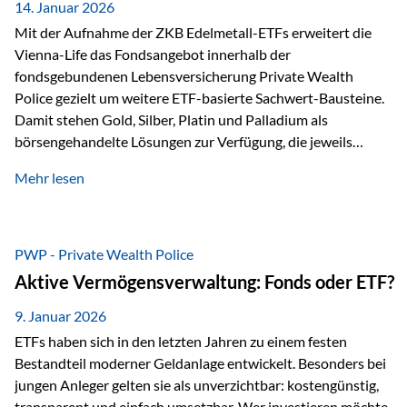
breit ab, ohne die…
14. Januar 2026
Mit der Aufnahme der ZKB Edelmetall-ETFs erweitert die
Vienna-Life das Fondsangebot innerhalb der
fondsgebundenen Lebensversicherung Private Wealth
Police gezielt um weitere ETF-basierte Sachwert-Bausteine.
Damit stehen Gold, Silber, Platin und Palladium als
börsengehandelte Lösungen zur Verfügung, die jeweils
physisch hinterlegte Edelmetalle abbilden. Der Fokus liegt
Mehr lesen
dabei nicht auf einzelnen Marktmeinungen, sondern auf
einer systematischen Portfoliologik: ETFs dienen als
transparente, effiziente Bausteine für Risikostreuung,
Inflationsrobustheit und Stabilisierung – eingebettet in eine
PWP - Private Wealth Police
liechtensteinische Versicherungsstruktur. Die
Aktive Vermögensverwaltung: Fonds oder ETF?
Sicherheitsarchitektur: Liechtenstein als Strukturprinzip Die
Private Wealth Police positioniert sich mit einer dreistufigen
9. Januar 2026
Sicherheitsarchitektur, die auf mehreren Ebenen ansetzt:
ETFs haben sich in den letzten Jahren zu einem festen
Stufe 1: Versicherer-Ebene • Versicherung mit…
Bestandteil moderner Geldanlage entwickelt. Besonders bei
jungen Anleger gelten sie als unverzichtbar: kostengünstig,
transparent und einfach umsetzbar. Wer investieren möchte,