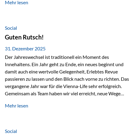
Mehr lesen
Branchentreffen für Finanz- und Versicherungsprofis im
deutschsprachigen Raum. Für uns bietet die Veranstaltung
die ideale Plattform, um aktuelle Themen rund um Vorsorge,
Vermögensstrukturierung und Nachfolgeplanung
Social
gemeinsam zu diskutieren. Persönlich für Sie vor Ort An
Guten Rutsch!
beiden Kongresstagen stehen Ihnen Maximilian
Fichtenbauer, Dirk…
31. Dezember 2025
Der Jahreswechsel ist traditionell ein Moment des
Innehaltens. Ein Jahr geht zu Ende, ein neues beginnt und
damit auch eine wertvolle Gelegenheit, Erlebtes Revue
passieren zu lassen und den Blick nach vorne zu richten. Das
vergangene Jahr war für die Vienna-Life sehr erfolgreich.
Gemeinsam als Team haben wir viel erreicht, neue Wege
beschritten und besondere Momente erlebt.
Mehr lesen
Veranstaltungen wie der Schnifisschnauf, aber auch unsere
Teamevents, vom Minigolf bis zur Weihnachtsfeier, haben
den Zusammenhalt gestärkt und gezeigt, wie wichtig ein
starkes Miteinander ist. Neben diesen gemeinsamen
Social