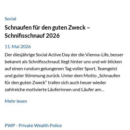
tatsächliche wirtschaftliche Entwicklung von Unternehmen
über viele Jahre hinweg. Als Teil der Produktauswahl
innerhalb der Private Wealth Police der Vienna-Life steht
Social
der Oculus Value Capital Fund für einen langfristig
Schnaufen für den guten Zweck –
orientierten Value-Investing-Ansatz mit Fokus auf
Schnifisschnauf 2026
fundamentale Unternehmensanalyse und nachhaltige
Wertentwicklung. Der Investmentansatz: Value Investing
11. Mai 2026
mit Weitblick Im Zentrum steht ein…
Der diesjährige Social Active Day der die Vienna-Life, besser
bekannt als Schnifisschnauf, liegt hinter uns und wir blicken
auf einen rundum gelungenen Tag voller Sport, Teamgeist
und guter Stimmung zurück. Unter dem Motto „Schnaufen
für den guten Zweck“ trafen sich auch heuer wieder
zahlreiche motivierte Läuferinnen und Läufer am
Dünserberg in Schnifis, um gemeinsam sportliche
Mehr lesen
Höchstleistungen für einen guten Zweck zu erbringen. Mit
grosser Freude dürfen wir verkünden, dass dabei
beeindruckende 14.000 Euro zugunsten des Schulheims
Mäder gesammelt werden konnten. Die anspruchsvolle
PWP - Private Wealth Police