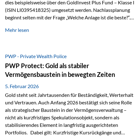
dies beispielsweise über den GoldInvest Plus Fund – Klasse I
(ISIN LI0395418325) umgesetzt werden. Nachlassplanung
beginnt selten mit der Frage „Welche Anlage ist die beste?“.
In der Praxis geht es zuerst um ganz andere Themen:Wer soll
Mehr lesen
was bekommen – wann – und in welcher Struktur?Und vor
allem: Wie lassen sich Streit, Liquiditätsengpässe oder
Notverkäufe vermeiden, wenn ein Todesfall eintritt? Gerade
bei größeren Vermögen ist das entscheidend.
PWP - Private Wealth Police
PWP Protect: Gold als stabiler
Vermögensbaustein in bewegten Zeiten
5. Februar 2026
Gold steht seit Jahrtausenden für Beständigkeit, Werterhalt
und Vertrauen. Auch Anfang 2026 bestätigt sich seine Rolle
als strategischer Baustein in der Vermögensverwaltung –
nicht als kurzfristiges Spekulationsobjekt, sondern als
stabilisierendes Element in langfristig ausgerichteten
Portfolios. Dabei gilt: Kurzfristige Kursrückgänge und
Schwankungen sind jederzeit möglich – insbesondere nach