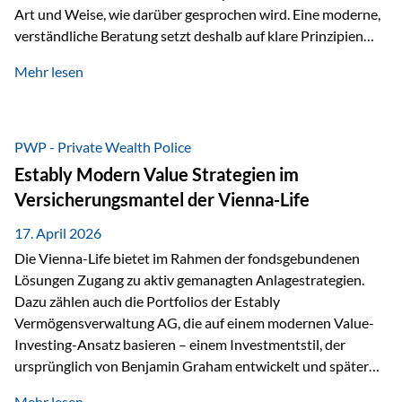
Art und Weise, wie darüber gesprochen wird. Eine moderne,
verständliche Beratung setzt deshalb auf klare Prinzipien
statt auf komplizierte Prognosen. Im Mittelpunkt stehen
Mehr lesen
fünf zentrale Faktoren: eine saubere Struktur, breite
Risikostreuung, Kosteneffizienz, steuerliche Optimierung
und ein wissenschaftlich fundierter Ansatz. Impulse zu
diesem Thema liefern unter anderem die praxisnahen
PWP - Private Wealth Police
Ansätze von Finanzexperte Klaus Rost, der seit vielen Jahren
Estably Modern Value Strategien im
für eine verständliche und…
Versicherungsmantel der Vienna-Life
17. April 2026
Die Vienna-Life bietet im Rahmen der fondsgebundenen
Lösungen Zugang zu aktiv gemanagten Anlagestrategien.
Dazu zählen auch die Portfolios der Estably
Vermögensverwaltung AG, die auf einem modernen Value-
Investing-Ansatz basieren – einem Investmentstil, der
ursprünglich von Benjamin Graham entwickelt und später
durch Investoren wie Warren Buffett weiter geprägt wurde.
Mehr lesen