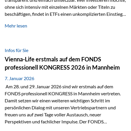
ohne sich intensiv mit einzelnen Märkten oder Titeln zu
beschäftigen, findet in ETFs einen unkomplizierten Einstieg
in den Kapitalmarkt. Aktiv gemanagte Fonds hingegen
Mehr lesen
werden häufig kritisch betrachtet. Sie gelten als teurer,
komplexer und weniger zeitgemäß. Doch greift diese
Einschätzung wirklich zu kurz? Ein differenzierter Blick zeigt:
Beide Ansätze haben ihre Berechtigung und ihre Stärken
Infos für Sie
entfalten sie oft gerade in Kombination. ETFs: Effizient, breit
Vienna-Life erstmals auf dem FONDS
gestreut und klar strukturiert…
professionell KONGRESS 2026 in Mannheim
7. Januar 2026
Am 28. und 29. Januar 2026 sind wir erstmals auf dem
FONDS professionell KONGRESS in Mannheim vertreten.
Damit setzen wir einen weiteren wichtigen Schritt im
persönlichen Dialog mit unseren Vertriebspartnern und
freuen uns auf zwei Tage voller Austausch, neuer
Perspektiven und fachlicher Impulse. Der FONDS
professionell KONGRESS zählt zu den wichtigsten