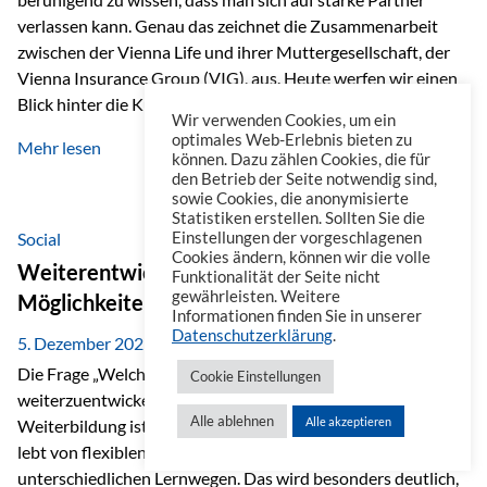
verlassen kann. Genau das zeichnet die Zusammenarbeit
zwischen der Vienna Life und ihrer Muttergesellschaft, der
Vienna Insurance Group (VIG), aus. Heute werfen wir einen
Blick hinter die Kulissen auf eine Unternehmensgruppe mit
Wir verwenden Cookies, um ein
beeindruckender Geschichte, gewachsenem Know-how und
optimales Web-Erlebnis bieten zu
Mehr lesen
einem stabilen Fundament. Ein starkes Netzwerk in ganz
können. Dazu zählen Cookies, die für
den Betrieb der Seite notwendig sind,
Europa Die Vienna Insurance Group ist die führende
sowie Cookies, die anonymisierte
Versicherungsgruppe in Zentral- und Osteuropa. Mit über
Statistiken erstellen. Sollten Sie die
50 Versicherungsgesellschaften in insgesamt 30 Ländern
Social
Einstellungen der vorgeschlagenen
Cookies ändern, können wir die volle
verbindet sie regionale Stärke mit internationaler
Weiterentwicklung im Berufsalltag: Welche
Funktionalität der Seite nicht
Kompetenz.
gewährleisten. Weitere
Möglichkeiten es gibt
Informationen finden Sie in unserer
Datenschutzerklärung
.
5. Dezember 2025
Die Frage „Welche Möglichkeiten gibt es, sich
Cookie Einstellungen
weiterzuentwickeln?“ lässt sich heute vielseitig beantworten.
Alle ablehnen
Alle akzeptieren
Weiterbildung ist längst kein starrer Prozess mehr, sondern
lebt von flexiblen Formaten, individuellen Bedürfnissen und
unterschiedlichen Lernwegen. Das wird besonders deutlich,