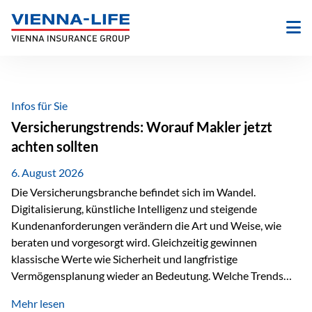
Zum
Inhalt
springen
Infos für Sie
Versicherungstrends: Worauf Makler jetzt
achten sollten
6. August 2026
Die Versicherungsbranche befindet sich im Wandel.
Digitalisierung, künstliche Intelligenz und steigende
Kundenanforderungen verändern die Art und Weise, wie
beraten und vorgesorgt wird. Gleichzeitig gewinnen
klassische Werte wie Sicherheit und langfristige
Vermögensplanung wieder an Bedeutung. Welche Trends
sollten Versicherungsmakler deshalb aktuell besonders im
Mehr lesen
Blick behalten? Digitalisierung und KI verändern die