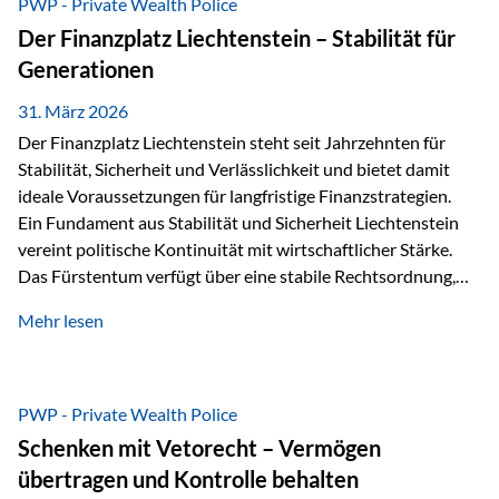
PWP - Private Wealth Police
heißt das:Diese Gelder gehören im Konkursfall nicht zur
Der Finanzplatz Liechtenstein – Stabilität für
allgemeinen Konkursmasse, sondern werden ausschließlich
Generationen
zur Erfüllung…
31. März 2026
Der Finanzplatz Liechtenstein steht seit Jahrzehnten für
Stabilität, Sicherheit und Verlässlichkeit und bietet damit
ideale Voraussetzungen für langfristige Finanzstrategien.
Ein Fundament aus Stabilität und Sicherheit Liechtenstein
vereint politische Kontinuität mit wirtschaftlicher Stärke.
Das Fürstentum verfügt über eine stabile Rechtsordnung,
die auf einer parlamentarischen Demokratie mit
Mehr lesen
monarchischen Elementen basiert. Diese Struktur schafft
nicht nur politische Stabilität, sondern auch eine
außergewöhnlich hohe Planungssicherheit für Investoren
und Unternehmen. Ein wesentliches Merkmal ist die
PWP - Private Wealth Police
Staatsfinanzierung: Liechtenstein weist keine
Schenken mit Vetorecht – Vermögen
Staatsschulden auf, und der Schutz der wirtschaftlichen
übertragen und Kontrolle behalten
Interessen der Bevölkerung ist in der Verfassung verankert.