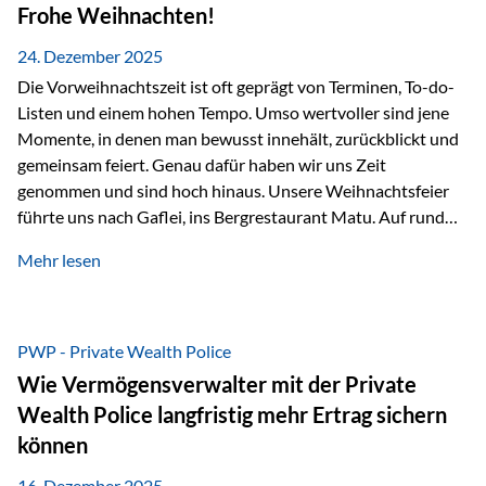
Erlebnissen konnten wir…
Frohe Weihnachten!
24. Dezember 2025
Die Vorweihnachtszeit ist oft geprägt von Terminen, To-do-
Listen und einem hohen Tempo. Umso wertvoller sind jene
Momente, in denen man bewusst innehält, zurückblickt und
gemeinsam feiert. Genau dafür haben wir uns Zeit
genommen und sind hoch hinaus. Unsere Weihnachtsfeier
führte uns nach Gaflei, ins Bergrestaurant Matu. Auf rund
1.500 Metern über dem Rheintal erwartete uns nicht nur ein
Mehr lesen
beeindruckendes Panorama, sondern auch etwas, das im
Alltag oft zu kurz kommt: Ruhe, Klarheit und echter
Weitblick, im wahrsten Sinne des Wortes. Inmitten
verschneiter Landschaft, bei feinem Essen, guter Musik und
PWP - Private Wealth Police
einer entspannten…
Wie Vermögensverwalter mit der Private
Wealth Police langfristig mehr Ertrag sichern
können
16. Dezember 2025