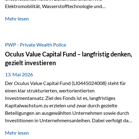
Elektromobilität, Wasserstofftechnologie und
Digitalisierung. Dadurch verbinden sie zwei wichtige
Mehr lesen
Faktoren für Investoren – begrenztes Angebot und
steigende industrielle Nachfrage. Edelmetalle als
Investment mit Zukunftspotenzial Während Gold oft als
klassischer „Sicherheitsanker“ gilt, bieten Silber, Platin und
PWP - Private Wealth Police
Palladium zusätzlich die Chance, von technologischen
Oculus Value Capital Fund – langfristig denken,
Entwicklungen zu profitieren. Die Nachfrage entsteht nicht
gezielt investieren
nur durch Anleger, sondern vor allem durch die Industrie.
Gerade in…
13. Mai 2026
Der Oculus Value Capital Fund (LI0445024008) steht für
einen klar strukturierten, wertorientierten
Investmentansatz. Ziel des Fonds ist es, langfristiges
Kapitalwachstum zu erzielen und zwar durch gezielte
Beteiligungen an ausgewählten Unternehmen sowie durch
Investitionen in Unternehmensanleihen. Dabei verfolgt das
Fondsmanagement eine klare Philosophie: Nicht kurzfristige
Mehr lesen
Marktbewegungen stehen im Fokus, sondern die