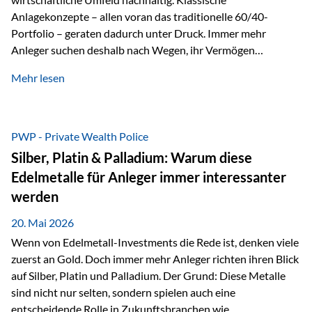
Anlagekonzepte – allen voran das traditionelle 60/40-
Portfolio – geraten dadurch unter Druck. Immer mehr
Anleger suchen deshalb nach Wegen, ihr Vermögen
langfristig gegen Kaufkraftverlust und geopolitische
Mehr lesen
Unsicherheit abzusichern. Genau hier rücken reale und
nicht-inflationierbare Werte wie Gold, Rohstoffe und
digitale Assets wieder in den Fokus. Gold gewinnt seine
monetäre Rolle zurück Gold erlebt derzeit eine
PWP - Private Wealth Police
bemerkenswerte Renaissance als monetärer Wertspeicher.
Silber, Platin & Palladium: Warum diese
Treiber sind Rekordkäufe der Zentralbanken, geopolitische
Edelmetalle für Anleger immer interessanter
Spannungen und ein schleichender Vertrauensverlust in
werden
ungedeckte Papierwährungen. Wie groß dieser
Vertrauensverlust ausfällt, zeigt ein nüchterner
20. Mai 2026
Langfristvergleich: Seit…
Wenn von Edelmetall-Investments die Rede ist, denken viele
zuerst an Gold. Doch immer mehr Anleger richten ihren Blick
auf Silber, Platin und Palladium. Der Grund: Diese Metalle
sind nicht nur selten, sondern spielen auch eine
entscheidende Rolle in Zukunftsbranchen wie