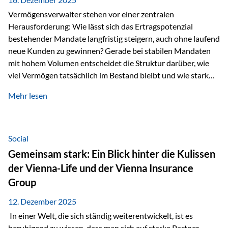
Vermögensverwalter stehen vor einer zentralen
Herausforderung: Wie lässt sich das Ertragspotenzial
bestehender Mandate langfristig steigern, auch ohne laufend
neue Kunden zu gewinnen? Gerade bei stabilen Mandaten
mit hohem Volumen entscheidet die Struktur darüber, wie
viel Vermögen tatsächlich im Bestand bleibt und wie stark
sich das Verwaltungsentgelt über die Jahre entwickelt. Ein
Mehr lesen
Beispiel verdeutlicht diese Wirkung besonders deutlich.
Wird ein Vermögen von 25 Millionen Euro über einen
Zeitraum von 20 Jahren verwaltet, ohne dass neue Kunden
hinzukommen, spielt nicht nur die Rendite eine Rolle. Auch
Social
steuerliche Effekte haben einen erheblichen Einfluss auf…
Gemeinsam stark: Ein Blick hinter die Kulissen
der Vienna-Life und der Vienna Insurance
Group
12. Dezember 2025
In einer Welt, die sich ständig weiterentwickelt, ist es
beruhigend zu wissen, dass man sich auf starke Partner