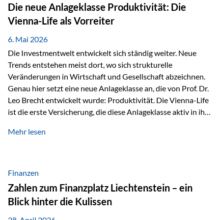
Strecke mit rund 4,8 Kilometern und 680 Höhenmetern
Die neue Anlageklasse Produktivität: Die
stellte die Teilnehmerinnen und Teilnehmer vor eine
Vienna-Life als Vorreiter
sportliche Herausforderung. Doch…
6. Mai 2026
Die Investmentwelt entwickelt sich ständig weiter. Neue
Trends entstehen meist dort, wo sich strukturelle
Veränderungen in Wirtschaft und Gesellschaft abzeichnen.
Genau hier setzt eine neue Anlageklasse an, die von Prof. Dr.
Leo Brecht entwickelt wurde: Produktivität. Die Vienna-Life
ist die erste Versicherung, die diese Anlageklasse aktiv in ihre
Lösung integriert und positioniert sich damit bewusst als
Mehr lesen
Vorreiter. Warum auf das Thema Produktivität setzen? Die
globalen Herausforderungen der Zeit, wie Inflation,
demografischer Wandel oder sinkendes
Wirtschaftswachstum, verändern die Spielregeln für
Finanzen
Investoren. Produktivität adressiert genau diese
Zahlen zum Finanzplatz Liechtenstein – ein
Herausforderungen, da wirtschaftliches Wachstum
Blick hinter die Kulissen
langfristig durch Produktivitätssteigerung entsteht, also
durch die Fähigkeit von Unternehmen, mehr…
28. April 2026