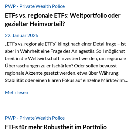
gerade dann, wenn Märkte nervös werden,…
PWP - Private Wealth Police
ETFs vs. regionale ETFs: Weltportfolio oder
gezielter Heimvorteil?
22. Januar 2026
„ETFs vs. regionale ETFs“ klingt nach einer Detailfrage – ist
aber in Wahrheit eine Frage des Anlagestils. Soll möglichst
breit in die Weltwirtschaft investiert werden, um regionale
Überraschungen zu entschärfen? Oder sollen bewusst
regionale Akzente gesetzt werden, etwa über Währung,
Stabilität oder einen klaren Fokus auf einzelne Märkte? Im
Rahmen der fondsgebundenen Lebensversicherung Private
Mehr lesen
Wealth Police der Vienna-Life lassen sich beide Ansätze
kombinieren. Der „Schutz“ im Portfolio entsteht dabei nicht
als Garantie, sondern als Zusammenspiel aus
Risikostreuung, Inflationsrobustheit und Stabilisierung. 1)
PWP - Private Wealth Police
Die Philosophiefrage: breit oder bewusst? Global investieren
ETFs für mehr Robustheit im Portfolio
bedeutet: Das Portfolio bildet die Weltmärkte möglichst