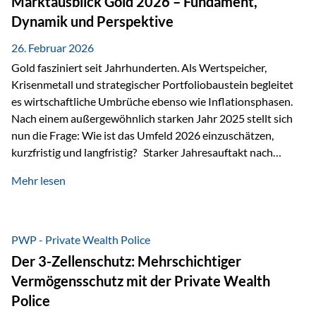
Marktausblick Gold 2026 – Fundament,
nicht ausreichen Traditionelle Nachlassregelungen stoßen
Dynamik und Perspektive
oft…
26. Februar 2026
Gold fasziniert seit Jahrhunderten. Als Wertspeicher,
Krisenmetall und strategischer Portfoliobaustein begleitet
es wirtschaftliche Umbrüche ebenso wie Inflationsphasen.
Nach einem außergewöhnlich starken Jahr 2025 stellt sich
nun die Frage: Wie ist das Umfeld 2026 einzuschätzen,
kurzfristig und langfristig? Starker Jahresauftakt nach
außergewöhnlichem Vorjahr Gold ist mit deutlicher
Mehr lesen
Dynamik in das Jahr 2026 gestartet. Zwischen dem
01.01.2026 und dem 31.01.2026 das Edelmetall: +12,8 % in
USD +11,7 % in EUR Durchschnitt über alle betrachteten
Währungen: +11,5 % Bereits 2025 war ein außergewöhnlich
PWP - Private Wealth Police
starkes Jahr: +64,4 % in USD Durchschnitt über alle
Der 3-Zellenschutz: Mehrschichtiger
Währungen: +56,6 % Langfristig zeigt sich ebenfalls ein
Vermögensschutz mit der Private Wealth
solides…
Police