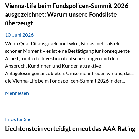
zahlreiche Zukunftstechnologien praktisch unverzichtbar.
Vienna-Life beim Fondspolicen-Summit 2026
Silber findet sich unter anderem in: Solarmodulen
ausgezeichnet: Warum unsere Fondsliste
Elektrofahrzeugen Halbleitern Smartphones und Tablets…
überzeugt
10. Juni 2026
Wenn Qualität ausgezeichnet wird, ist das mehr als ein
schöner Moment – es ist eine Bestätigung für konsequente
Arbeit, fundierte Investmententscheidungen und den
Anspruch, Kundinnen und Kunden attraktive
Anlagelösungen anzubieten. Umso mehr freuen wir uns, dass
die Vienna-Life beim Fondspolicen-Summit 2026 in der
Kategorie ETF/Passiv ausgezeichnet wurde. Grundlage
Mehr lesen
dieser Ehrung ist der renommierte Fondspolicenreport der
SAM – Smart Asset Management Service GmbH, bei dem
mehr als 20 Fondspolicen-Anbieter aus Investmentsicht
analysiert und verglichen wurden. Das Ergebnis: Die ETF-
Infos für Sie
Auswahl der Vienna-Life zählt zu den drei besten Angeboten
Liechtenstein verteidigt erneut das AAA-Rating
am Markt. Für uns ist diese Auszeichnung eine Bestätigung