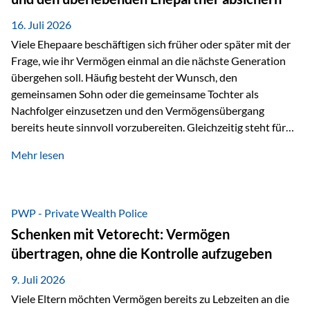
Kindern, sondern langfristig auch den Enkeln zukommen zu…
16. Juli 2026
Viele Ehepaare beschäftigen sich früher oder später mit der
Frage, wie ihr Vermögen einmal an die nächste Generation
übergehen soll. Häufig besteht der Wunsch, den
gemeinsamen Sohn oder die gemeinsame Tochter als
Nachfolger einzusetzen und den Vermögensübergang
bereits heute sinnvoll vorzubereiten. Gleichzeitig steht für
viele Ehepaare ein weiterer Aspekt im Mittelpunkt: Was
Mehr lesen
passiert, wenn einer der beiden verstirbt? Der überlebende
Ehepartner soll auch dann weiterhin finanziell unabhängig
bleiben und uneingeschränkt über das gemeinsame
Vermögen verfügen können. Genau für diese
PWP - Private Wealth Police
Ausgangssituation bietet die Private Wealth Police der
Schenken mit Vetorecht: Vermögen
Vienna-Life eine durchdachte Gestaltungsmöglichkeit. Die
übertragen, ohne die Kontrolle aufzugeben
Ausgangssituation Stellen Sie sich folgendes Beispiel vor:
Ein…
9. Juli 2026
Viele Eltern möchten Vermögen bereits zu Lebzeiten an die