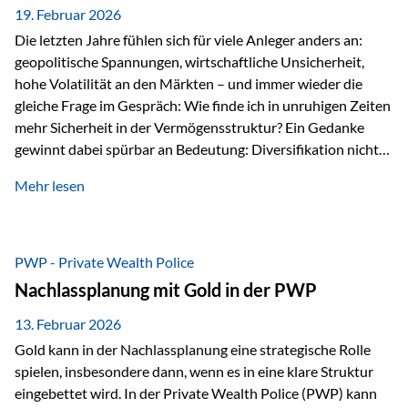
19. Februar 2026
Die letzten Jahre fühlen sich für viele Anleger anders an:
geopolitische Spannungen, wirtschaftliche Unsicherheit,
hohe Volatilität an den Märkten – und immer wieder die
gleiche Frage im Gespräch: Wie finde ich in unruhigen Zeiten
mehr Sicherheit in der Vermögensstruktur? Ein Gedanke
gewinnt dabei spürbar an Bedeutung: Diversifikation nicht
nur über Anlageklassen, sondern auch über Jurisdiktionen.
Mehr lesen
Wer Vermögen ausschließlich in einem Rechtsraum
organisiert, ist auch von dessen Rahmenbedingungen
besonders abhängig. Genau hier kann das Fürstentum
Liechtenstein eine Rolle spielen: außerhalb der EU, ohne
PWP - Private Wealth Police
Euro, mit einem eigenständigen Rechts- und Finanzplatz.
Nachlassplanung mit Gold in der PWP
Und genau an dieser Stelle setzt der 3-Zellenschutz an –…
13. Februar 2026
Gold kann in der Nachlassplanung eine strategische Rolle
spielen, insbesondere dann, wenn es in eine klare Struktur
eingebettet wird. In der Private Wealth Police (PWP) kann