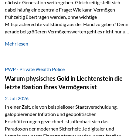
nächste Generation weitergeben. Gleichzeitig stellt sich
dabei häufig eine zentrale Frage: Wie kann Vermögen
frühzeitig übertragen werden, ohne wichtige
Mitspracherechte vollständig aus der Hand zu geben? Denn
gerade bei größeren Vermögenswerten geht es nicht nur um
die Frage der Übertragung. Es geht auch darum,
Mehr lesen
sicherzustellen, dass das Vermögen langfristig erhalten
bleibt und entsprechend der ursprünglichen Planung
verwendet wird. Ein Beispiel aus der Praxis Stellen Sie sich
folgende Situation vor: Ein Vater schenkt seiner Tochter
PWP - Private Wealth Police
einen Teil seines Vermögens. Einige Jahre später möchte die
Warum physisches Gold in Liechtenstein die
Tochter das Geld kurzfristig verwenden, um…
letzte Bastion Ihres Vermögens ist
2. Juli 2026
In einer Zeit, die von beispielloser Staatsverschuldung,
galoppierender Inflation und geopolitischen
Erschütterungen gezeichnet ist, offenbart sich das
Paradoxon der modernen Sicherheit: Je digitaler und
komplexer unsere Finanzsysteme werden, desto fragiler