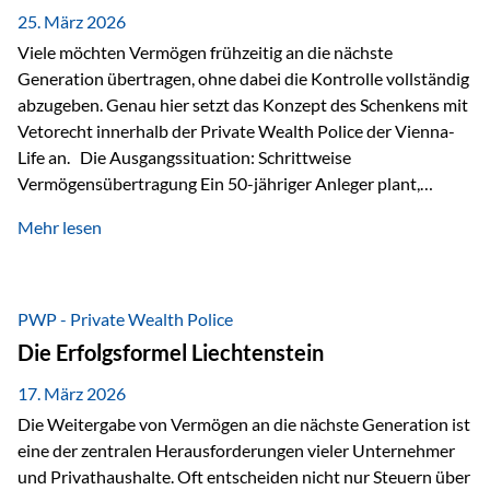
Besonders hervorzuheben ist hierbei Artikel 14 der
25. März 2026
liechtensteinischen Verfassung. Darin…
Viele möchten Vermögen frühzeitig an die nächste
Generation übertragen, ohne dabei die Kontrolle vollständig
abzugeben. Genau hier setzt das Konzept des Schenkens mit
Vetorecht innerhalb der Private Wealth Police der Vienna-
Life an. Die Ausgangssituation: Schrittweise
Vermögensübertragung Ein 50-jähriger Anleger plant,
seinem Kind Vermögen zu übertragen. Dabei soll nicht nur
Mehr lesen
der steuerliche Freibetrag optimal genutzt werden, sondern
auch sichergestellt sein, dass mit dem verschenken Geld
verantwortungsvoll umgegangen wird. Das Ziel:Eine
strukturierte, langfristige Vermögensübertragung, ohne die
PWP - Private Wealth Police
Kontrolle vollständig aus der Hand zu geben. Die Lösung:
Die Erfolgsformel Liechtenstein
Abschmelzung mit Vetorecht Die Umsetzung erfolgt über die
Private Wealth Police…
17. März 2026
Die Weitergabe von Vermögen an die nächste Generation ist
eine der zentralen Herausforderungen vieler Unternehmer
und Privathaushalte. Oft entscheiden nicht nur Steuern über