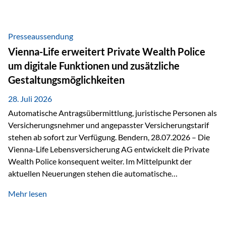
Beratung Digitale Prozesse und künstliche Intelligenz sind
längst Teil des Versicherungsalltags. Sie erleichtern
administrative Aufgaben, beschleunigen Abläufe und
Presseaussendung
schaffen mehr Zeit für das Wesentliche: die persönliche
Vienna-Life erweitert Private Wealth Police
Beratung. Gerade deshalb wird die individuelle Betreuung
um digitale Funktionen und zusätzliche
zum entscheidenden Erfolgsfaktor. Technologie kann
Gestaltungsmöglichkeiten
unterstützen, Vertrauen entsteht jedoch weiterhin im
persönlichen Gespräch. Bei der Vienna-Life reagieren…
28. Juli 2026
Automatische Antragsübermittlung, juristische Personen als
Versicherungsnehmer und angepasster Versicherungstarif
stehen ab sofort zur Verfügung. Bendern, 28.07.2026 – Die
Vienna-Life Lebensversicherung AG entwickelt die Private
Wealth Police konsequent weiter. Im Mittelpunkt der
aktuellen Neuerungen stehen die automatische
Antragsübermittlung, die Möglichkeit, juristische Personen
Mehr lesen
als Versicherungsnehmer einzusetzen, sowie eine
Überarbeitung des zugrundeliegenden Versicherungstarifes.
Durch die automatische Antragsübermittlung wird die