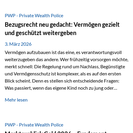
Das Problem: Laufende Besteuerung im Depot Im
Privatdepot fallen an: Abgeltungssteuer Fondsbesteuerung
PWP - Private Wealth Police
(Vorabpauschale, Teilfreistellung) Kein steuerlicher Abzug
Bezugsrecht neu gedacht: Vermögen gezielt
der Vermögensverwaltungs-Gebühren /
und geschützt weitergeben
Depotbankgebühren Jährliches Steuerreporting erforderlich
Zinsen, Dividenden und Kursgewinne werden laufend
3. März 2026
besteuert.
Vermögen aufzubauen ist das eine, es verantwortungsvoll
weiterzugeben das andere. Wer frühzeitig vorsorgen möchte,
merkt schnell: Die Regelung rund um Nachlass, Begünstigte
und Vermögensschutz ist komplexer, als es auf den ersten
Blick scheint. Denn es stellen sich entscheidende Fragen:
Was passiert, wenn das eigene Kind noch zu jung oder
unerfahren ist, um eine größere Summe sinnvoll zu
Mehr lesen
verwalten? Wie kann verhindert werden, dass Ex-Partner,
Gläubiger oder andere Dritte Zugriff auf das Vermögen
erhalten? Und wie lässt sich Vermögen klar und
unbürokratisch übertragen, ohne ausschließlich auf ein
PWP - Private Wealth Police
Testament angewiesen zu sein? Wenn klassische Lösungen