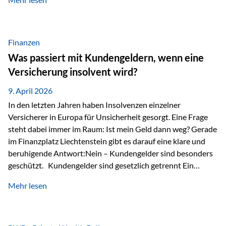
Modernes Value Investing als Grundlage Der
Investmentansatz von Estably basiert auf der
Weiterentwicklung des klassischen Value Investing. Im
Fokus stehen Unternehmen, deren Börsenkurs unter ihrem
Finanzen
inneren Wert liegt. Neben klassischen
Was passiert mit Kundengeldern, wenn eine
Bewertungskennzahlen werden auch qualitative Faktoren
Versicherung insolvent wird?
wie Geschäftsmodell, Wettbewerbsvorteile und
Managementqualität…
9. April 2026
In den letzten Jahren haben Insolvenzen einzelner
Versicherer in Europa für Unsicherheit gesorgt. Eine Frage
steht dabei immer im Raum: Ist mein Geld dann weg? Gerade
im Finanzplatz Liechtenstein gibt es darauf eine klare und
beruhigende Antwort:Nein – Kundengelder sind besonders
geschützt. Kundengelder sind gesetzlich getrennt Ein
zentraler Schutzmechanismus in Liechtenstein ist die
Mehr lesen
sogenannte Sondermasse. Das bedeutet:Die
Vermögenswerte, die zur Deckung der
Versicherungsverpflichtungen dienen, werden rechtlich vom
Vermögen der Versicherungsgesellschaft getrennt. Konkret