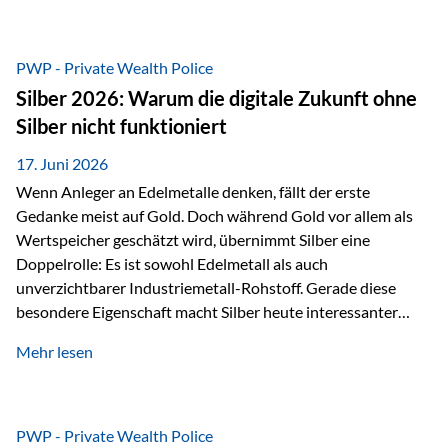
Chancen identifizieren, Risiken bewerten und Portfolios
gezielt steuern. Gerade in einem Umfeld, das von schnellen
Veränderungen geprägt ist, kann diese aktive
PWP - Private Wealth Police
Herangehensweise einen entscheidenden Mehrwert bieten.
Silber 2026: Warum die digitale Zukunft ohne
Was zeichnet aktive Fonds aus? Aktive Fonds verfolgen das
Silber nicht funktioniert
Ziel, nicht nur einen Markt abzubilden, sondern gezielt
Anlageentscheidungen zu treffen. Fondsmanager
17. Juni 2026
analysieren Unternehmen,…
Wenn Anleger an Edelmetalle denken, fällt der erste
Gedanke meist auf Gold. Doch während Gold vor allem als
Wertspeicher geschätzt wird, übernimmt Silber eine
Doppelrolle: Es ist sowohl Edelmetall als auch
unverzichtbarer Industriemetall-Rohstoff. Gerade diese
besondere Eigenschaft macht Silber heute interessanter
denn je. Denn die Welt wird nicht nur digitaler, sondern auch
Mehr lesen
elektrischer – und genau dort spielt Silber eine
entscheidende Rolle. Silber – das Metall der modernen
Wirtschaft Silber verfügt über die höchste elektrische
Leitfähigkeit aller Metalle. Diese Eigenschaft macht es für
PWP - Private Wealth Police