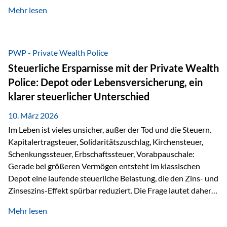
kontinuierliche Weiterbildung von vertrieblich tätigen
Mehr lesen
Personen transparent zu dokumentieren. Seit der
Umsetzung der EU-Versicherungsvertriebsrichtlinie besteht
eine gesetzliche Weiterbildungspflicht von mindestens 15
Stunden pro Jahr für vertrieblich tätige Personen in der
PWP - Private Wealth Police
Versicherungsbranche. Über die Weiterbildungsdatenbank
Steuerliche Ersparnisse mit der Private Wealth
von „gut beraten“ können absolvierte Bildungsmaßnahmen
Police: Depot oder Lebensversicherung, ein
zentral erfasst und dokumentiert werden. „gut beraten“
klarer steuerlicher Unterschied
zertifiziert Als zertifizierter Bildungsanbieter können unsere
Webinare nun für die…
10. März 2026
Im Leben ist vieles unsicher, außer der Tod und die Steuern.
Kapitalertragsteuer, Solidaritätszuschlag, Kirchensteuer,
Schenkungssteuer, Erbschaftssteuer, Vorabpauschale:
Gerade bei größeren Vermögen entsteht im klassischen
Depot eine laufende steuerliche Belastung, die den Zins- und
Zinseszins-Effekt spürbar reduziert. Die Frage lautet daher:
Wie kann Vermögen strukturiert werden, damit Steuern
Mehr lesen
nicht laufend Kapital entziehen – sondern möglichst lange im
System arbeiten? Hier setzt die Private Wealth Police an.