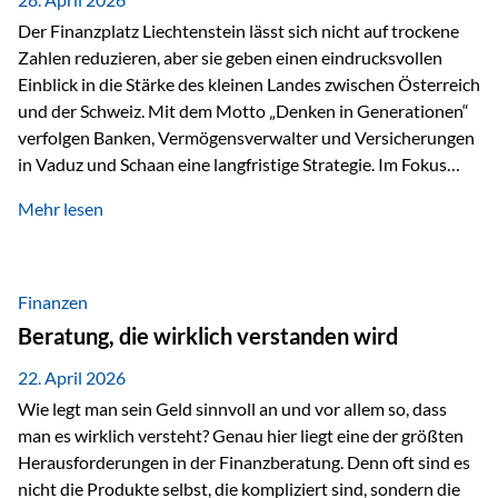
Der Finanzplatz Liechtenstein lässt sich nicht auf trockene
Zahlen reduzieren, aber sie geben einen eindrucksvollen
Einblick in die Stärke des kleinen Landes zwischen Österreich
und der Schweiz. Mit dem Motto „Denken in Generationen“
verfolgen Banken, Vermögensverwalter und Versicherungen
in Vaduz und Schaan eine langfristige Strategie. Im Fokus
stehen dabei vor allem: Qualität Stabilität internationaler
Mehr lesen
Marktzugang Liechtenstein hat sich in den letzten Jahren zu
einem wichtigen Drehpunkt für grenzüberschreitende
Finanzdienstleistungen entwickelt – und die aktuellsten
verfügbaren Kennzahlen (Stand Ende 2024, veröffentlicht
Finanzen
2025/2026)…
Beratung, die wirklich verstanden wird
22. April 2026
Wie legt man sein Geld sinnvoll an und vor allem so, dass
man es wirklich versteht? Genau hier liegt eine der größten
Herausforderungen in der Finanzberatung. Denn oft sind es
nicht die Produkte selbst, die kompliziert sind, sondern die