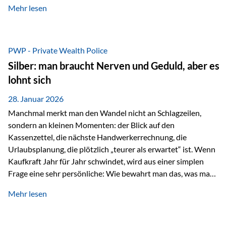
Mehr lesen
starken Anstiegen. Diese verändern jedoch nicht die
langfristige Funktion von Gold als Sachwert und
Diversifikationsinstrument. In einem Umfeld, das weiterhin
von geopolitischen Spannungen, einer stark ausgeweiteten
PWP - Private Wealth Police
Geldmenge sowie strukturellen Verschiebungen an den
Silber: man braucht Nerven und Geduld, aber es
Kapitalmärkten geprägt ist, bleibt Gold ein bewährter Anker.
lohnt sich
Nicht, weil…
28. Januar 2026
Manchmal merkt man den Wandel nicht an Schlagzeilen,
sondern an kleinen Momenten: der Blick auf den
Kassenzettel, die nächste Handwerkerrechnung, die
Urlaubsplanung, die plötzlich „teurer als erwartet“ ist. Wenn
Kaufkraft Jahr für Jahr schwindet, wird aus einer simplen
Frage eine sehr persönliche: Wie bewahrt man das, was man
sich aufgebaut hat? Genau dann wird es Zeit, sich
Mehr lesen
Sachwerten mit einer Investition in Sachwerte zu
beschäftigen; Nicht als Mode, sondern als Prinzip: Vermögen
soll nicht nur wachsen, sondern auch Substanz behalten –