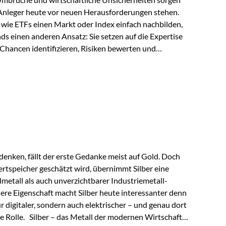
 Anleger heute vor neuen Herausforderungen stehen.
wie ETFs einen Markt oder Index einfach nachbilden,
ds einen anderen Ansatz: Sie setzen auf die Expertise
Chancen identifizieren, Risiken bewerten und
erade in einem Umfeld, das von schnellen Veränderungen
ve Herangehensweise einen entscheidenden Mehrwert
nds aus? Aktive Fonds verfolgen das Ziel, nicht nur
rn gezielt Anlageentscheidungen zu treffen.
nternehmen,…
enken, fällt der erste Gedanke meist auf Gold. Doch
rtspeicher geschätzt wird, übernimmt Silber eine
lmetall als auch unverzichtbarer Industriemetall-
ere Eigenschaft macht Silber heute interessanter denn
ur digitaler, sondern auch elektrischer – und genau dort
de Rolle. Silber – das Metall der modernen Wirtschaft