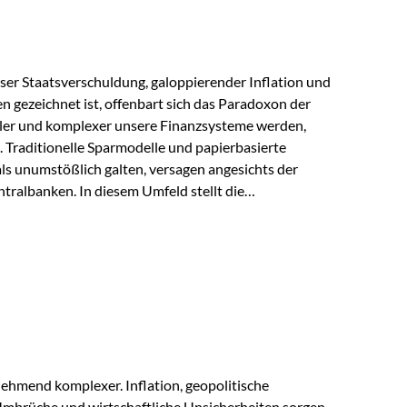
lloser Staatsverschuldung, galoppierender Inflation und
n gezeichnet ist, offenbart sich das Paradoxon der
aler und komplexer unsere Finanzsysteme werden,
h. Traditionelle Sparmodelle und papierbasierte
als unumstößlich galten, versagen angesichts der
tralbanken. In diesem Umfeld stellt die
ende altes Edelmetall keine Nostalgie dar, sondern ist
klügste Antwort auf globale Instabilität. Physische
standort sind heute keine bloße Option mehr, sondern
eit. 1. Der massive Aufwand hinter einem winzigen…
ehmend komplexer. Inflation, geopolitische
mbrüche und wirtschaftliche Unsicherheiten sorgen