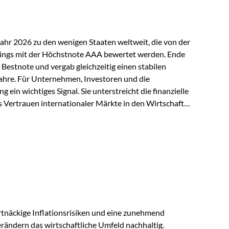
Jahr 2026 zu den wenigen Staaten weltweit, die von der
ings mit der Höchstnote AAA bewertet werden. Ende
 Bestnote und vergab gleichzeitig einen stabilen
ahre. Für Unternehmen, Investoren und die
g ein wichtiges Signal. Sie unterstreicht die finanzielle
s Vertrauen internationaler Märkte in den Wirtschafts-
ein. Starker Wirtschaftsstandort trotz
irtschaftlichen Rahmenbedingungen bleiben
nsicherheiten, eine verhaltene Investitionstätigkeit
e in wichtigen Exportmärkten beeinflussen auch die
. Dennoch sieht…
tnäckige Inflationsrisiken und eine zunehmend
ändern das wirtschaftliche Umfeld nachhaltig.