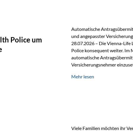
persönlichen Gespräch. Bei de
Automatische Antragsübermitt
und angepasster Versicherungs
lth Police um
28.07.2026 – Die Vienna-Life 
e
Police konsequent weiter. Im 
automatische Antragsübermittl
Versicherungsnehmer einzuset
Versicherungstarifes. Durch d
Mehr lesen
Abwicklung für Vertriebspartne
elektronisch übermittelt, Med
beschleunigt. Ab sofort können
oder Stiftungen, als Versiche
Vienna-Life die Einsatzmöglic
Viele Familien möchten ihr Ve