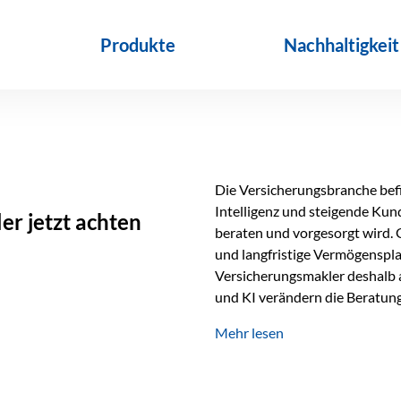
Produkte
Nachhaltigkeit
Die Versicherungsbranche befin
Intelligenz und steigende Ku
r jetzt achten
beraten und vorgesorgt wird. 
und langfristige Vermögenspl
Versicherungsmakler deshalb a
und KI verändern die Beratung 
längst Teil des Versicherungsal
Mehr lesen
beschleunigen Abläufe und sch
Beratung. Gerade deshalb wir
Erfolgsfaktor. Technologie ka