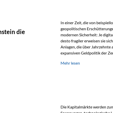
In einer Zeit, die von beispie
geopolitischen Erschütterunge
stein die
modernen Sicherheit: Je digit
desto fragiler erweisen sie sic
Anlagen, die über Jahrzehnte 
expansiven Geldpolitik der Zen
Rückbesinnung auf ein Jahrtaus
Mehr lesen
die modernste und strategisch 
Werte und der richtige Rechts
eine strategische Notwendigk
Die Kapitalmärkte werden zun
Spannungen, technologische U