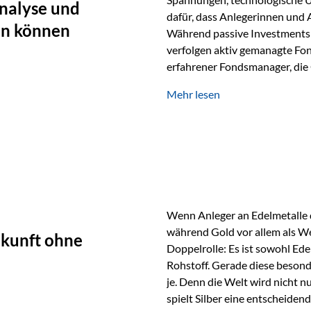
nalyse und
dafür, dass Anlegerinnen und
en können
Während passive Investments 
verfolgen aktiv gemanagte Fon
erfahrener Fondsmanager, die 
Portfolios gezielt steuern. G
Mehr lesen
geprägt ist, kann diese akti
bieten. Was zeichnet aktive Fo
einen Markt abzubilden, sonde
Fondsmanager analysieren U
Wenn Anleger an Edelmetalle d
während Gold vor allem als We
ukunft ohne
Doppelrolle: Es ist sowohl Ede
Rohstoff. Gerade diese besond
je. Denn die Welt wird nicht n
spielt Silber eine entscheiden