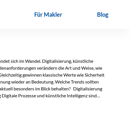
Für Makler
Blog
det sich im Wandel. Digitalisierung, künstliche
ndenanforderungen verändern die Art und Weise, wie
Gleichzeitig gewinnen klassische Werte wie Sicherheit
anung wieder an Bedeutung. Welche Trends sollten
ktuell besonders im Blick behalten? Digitalisierung
Digitale Prozesse und künstliche Intelligenz sind
ltags. Sie erleichtern administrative Aufgaben,
affen mehr Zeit für das Wesentliche: die persönliche
d die individuelle Betreuung zum entscheidenden
nn unterstützen, Vertrauen entsteht jedoch weiterhin im