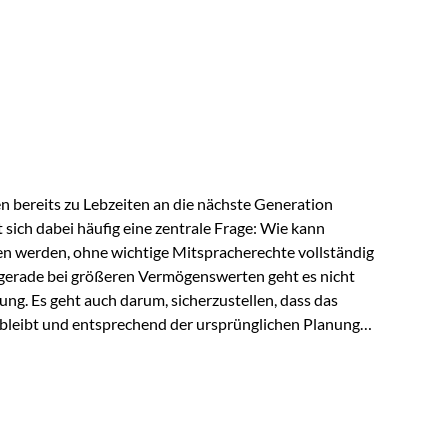
ngeschränkt über das gemeinsame Vermögen verfügen
ngssituation bietet die Private Wealth Police der
 Gestaltungsmöglichkeit. Die Ausgangssituation
piel vor: Ein…
 bereits zu Lebzeiten an die nächste Generation
t sich dabei häufig eine zentrale Frage: Wie kann
en werden, ohne wichtige Mitspracherechte vollständig
gerade bei größeren Vermögenswerten geht es nicht
ng. Es geht auch darum, sicherzustellen, dass das
 bleibt und entsprechend der ursprünglichen Planung
s der Praxis Stellen Sie sich folgende Situation vor:
er einen Teil seines Vermögens. Einige Jahre später
urzfristig verwenden, um…