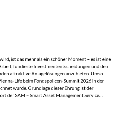
 elektrische Leitfähigkeit aller Metalle. Diese
reiche Zukunftstechnologien praktisch unverzichtbar.
rem in: Solarmodulen Elektrofahrzeugen Halbleitern
ird, ist das mehr als ein schöner Moment – es ist eine
Arbeit, fundierte Investmententscheidungen und den
den attraktive Anlagelösungen anzubieten. Umso
 Vienna-Life beim Fondspolicen-Summit 2026 in der
chnet wurde. Grundlage dieser Ehrung ist der
ort der SAM – Smart Asset Management Service
ndspolicen-Anbieter aus Investmentsicht analysiert
gebnis: Die ETF-Auswahl der Vienna-Life zählt zu den
t. Für uns ist diese Auszeichnung eine Bestätigung
nspruchs,…