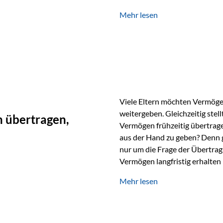
unabhängig bleiben und unei
Mehr lesen
können. Genau für diese Ausga
Vienna-Life eine durchdachte
Stellen Sie sich folgendes Beis
Viele Eltern möchten Vermögen
weitergeben. Gleichzeitig stell
 übertragen,
Vermögen frühzeitig übertrag
aus der Hand zu geben? Denn 
nur um die Frage der Übertragu
Vermögen langfristig erhalten
verwendet wird. Ein Beispiel au
Mehr lesen
Ein Vater schenkt seiner Tocht
möchte die Tochter das Geld k