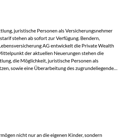
r Vienna-Life reagieren…
lung, juristische Personen als Versicherungsnehmer
tarif stehen ab sofort zur Verfügung. Bendern,
Lebensversicherung AG entwickelt die Private Wealth
Mittelpunkt der aktuellen Neuerungen stehen die
ung, die Möglichkeit, juristische Personen als
zen, sowie eine Überarbeitung des zugrundeliegenden
ie automatische Antragsübermittlung wird die
r deutlich effizienter gestaltet. Anträge werden direkt
ienbrüche reduziert und die weitere Bearbeitung
 auch juristische Personen, wie Kapitalgesellschaften
rungsnehmer eingesetzt werden. Damit erweitert die
hkeiten der Private Wealth Police insbesondere für…
rmögen nicht nur an die eigenen Kinder, sondern