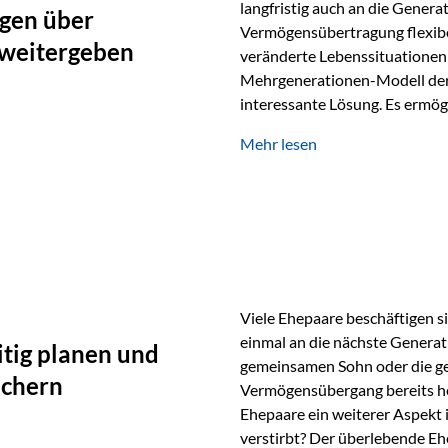
langfristig auch an die Genera
gen über
Vermögensübertragung flexibel
 weitergeben
veränderte Lebenssituationen 
Mehrgenerationen-Modell der 
interessante Lösung. Es ermög
generationenübergreifend zu s
Mehr lesen
Ausgangssituation Stellen Sie 
viele Jahre Vermögen aufgebau
eigenen Kindern, sondern lan
Viele Ehepaare beschäftigen si
einmal an die nächste Generat
tig planen und
gemeinsamen Sohn oder die ge
ichern
Vermögensübergang bereits heut
Ehepaare ein weiterer Aspekt 
verstirbt? Der überlebende Ehe