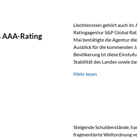
Liechtenstein gehört auch im 
Ratingagentur S&P Global Rat
as AAA-Rating
Mai bestätigte die Agentur die
Ausblick für die kommenden J
Bevölkerung ist diese Einstufun
Stabilität des Landes sowie da
und Finanzstandort Liechtenst
Mehr lesen
Herausforderungen Die weltw
anspruchsvoll. Geopolitische U
und eine schwächere Nachfrag
liechtensteinische Wirtschaft
Steigende Schuldenstände, har
fragmentierte Weltordnung ver