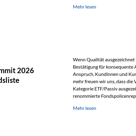
Silber verfügt über die höchste
Mehr lesen
Eigenschaft macht es für zahl
Silber findet sich unter ande
Smartphones und Tablets…
Wenn Qualität ausgezeichnet w
Bestätigung für konsequente 
ummit 2026
Anspruch, Kundinnen und Kun
sliste
mehr freuen wir uns, dass die
Kategorie ETF/Passiv ausgezei
renommierte Fondspolicenrep
GmbH, bei dem mehr als 20 Fo
Mehr lesen
und verglichen wurden. Das Er
drei besten Angeboten am Mark
unseres Weges und unseres A