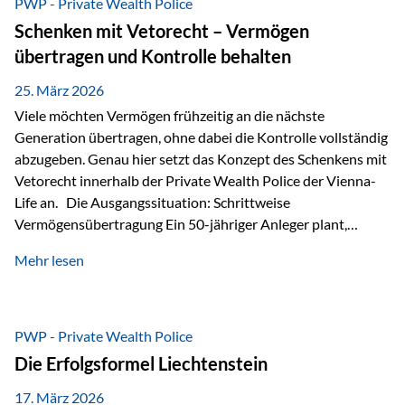
PWP - Private Wealth Police
Staatsfinanzierung: Liechtenstein weist keine
Schenken mit Vetorecht – Vermögen
Staatsschulden auf, und der Schutz der wirtschaftlichen
übertragen und Kontrolle behalten
Interessen der Bevölkerung ist in der Verfassung verankert.
Besonders hervorzuheben ist hierbei Artikel 14 der
25. März 2026
liechtensteinischen Verfassung. Darin…
Viele möchten Vermögen frühzeitig an die nächste
Generation übertragen, ohne dabei die Kontrolle vollständig
abzugeben. Genau hier setzt das Konzept des Schenkens mit
Vetorecht innerhalb der Private Wealth Police der Vienna-
Life an. Die Ausgangssituation: Schrittweise
Vermögensübertragung Ein 50-jähriger Anleger plant,
seinem Kind Vermögen zu übertragen. Dabei soll nicht nur
Mehr lesen
der steuerliche Freibetrag optimal genutzt werden, sondern
auch sichergestellt sein, dass mit dem verschenken Geld
verantwortungsvoll umgegangen wird. Das Ziel:Eine
strukturierte, langfristige Vermögensübertragung, ohne die
PWP - Private Wealth Police
Kontrolle vollständig aus der Hand zu geben. Die Lösung:
Die Erfolgsformel Liechtenstein
Abschmelzung mit Vetorecht Die Umsetzung erfolgt über die
Private Wealth Police…
17. März 2026