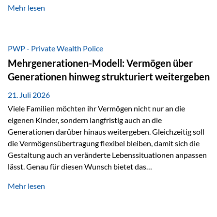
Mehr lesen
als Versicherungsnehmer einzusetzen, sowie eine
Überarbeitung des zugrundeliegenden Versicherungstarifes.
Durch die automatische Antragsübermittlung wird die
Abwicklung für Vertriebspartner deutlich effizienter
PWP - Private Wealth Police
gestaltet. Anträge werden direkt elektronisch übermittelt,
Mehrgenerationen-Modell: Vermögen über
Medienbrüche reduziert und die weitere Bearbeitung
Generationen hinweg strukturiert weitergeben
beschleunigt. Ab sofort können auch juristische Personen,
wie Kapitalgesellschaften oder Stiftungen, als
21. Juli 2026
Versicherungsnehmer eingesetzt werden. Damit erweitert
Viele Familien möchten ihr Vermögen nicht nur an die
die Vienna-Life die Einsatzmöglichkeiten der Private Wealth
eigenen Kinder, sondern langfristig auch an die
Police insbesondere für…
Generationen darüber hinaus weitergeben. Gleichzeitig soll
die Vermögensübertragung flexibel bleiben, damit sich die
Gestaltung auch an veränderte Lebenssituationen anpassen
lässt. Genau für diesen Wunsch bietet das
Mehrgenerationen-Modell der Private Wealth Police der
Mehr lesen
Vienna-Life eine interessante Lösung. Es ermöglicht,
Vermögen bereits heute generationenübergreifend zu
strukturieren und dennoch flexibel zu bleiben. Die