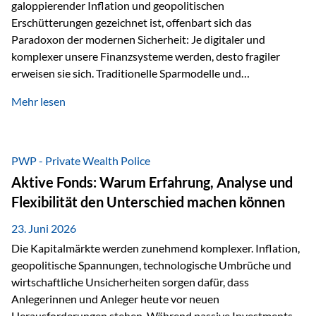
galoppierender Inflation und geopolitischen
Erschütterungen gezeichnet ist, offenbart sich das
Paradoxon der modernen Sicherheit: Je digitaler und
komplexer unsere Finanzsysteme werden, desto fragiler
erweisen sie sich. Traditionelle Sparmodelle und
papierbasierte Anlagen, die über Jahrzehnte als
Mehr lesen
unumstößlich galten, versagen angesichts der expansiven
Geldpolitik der Zentralbanken. In diesem Umfeld stellt die
Rückbesinnung auf ein Jahrtausende altes Edelmetall keine
Nostalgie dar, sondern ist die modernste und strategisch
PWP - Private Wealth Police
klügste Antwort auf globale Instabilität. Physische Werte
Aktive Fonds: Warum Erfahrung, Analyse und
und der richtige Rechtsstandort sind heute keine bloße
Flexibilität den Unterschied machen können
Option mehr, sondern eine strategische Notwendigkeit. 1.
Der massive Aufwand hinter einem winzigen…
23. Juni 2026
Die Kapitalmärkte werden zunehmend komplexer. Inflation,
geopolitische Spannungen, technologische Umbrüche und
wirtschaftliche Unsicherheiten sorgen dafür, dass
Anlegerinnen und Anleger heute vor neuen
Herausforderungen stehen. Während passive Investments