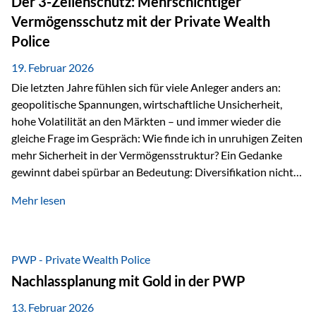
Der 3-Zellenschutz: Mehrschichtiger
Währungen: +56,6 % Langfristig zeigt sich ebenfalls ein
Vermögensschutz mit der Private Wealth
solides…
Police
19. Februar 2026
Die letzten Jahre fühlen sich für viele Anleger anders an:
geopolitische Spannungen, wirtschaftliche Unsicherheit,
hohe Volatilität an den Märkten – und immer wieder die
gleiche Frage im Gespräch: Wie finde ich in unruhigen Zeiten
mehr Sicherheit in der Vermögensstruktur? Ein Gedanke
gewinnt dabei spürbar an Bedeutung: Diversifikation nicht
nur über Anlageklassen, sondern auch über Jurisdiktionen.
Mehr lesen
Wer Vermögen ausschließlich in einem Rechtsraum
organisiert, ist auch von dessen Rahmenbedingungen
besonders abhängig. Genau hier kann das Fürstentum
Liechtenstein eine Rolle spielen: außerhalb der EU, ohne
PWP - Private Wealth Police
Euro, mit einem eigenständigen Rechts- und Finanzplatz.
Nachlassplanung mit Gold in der PWP
Und genau an dieser Stelle setzt der 3-Zellenschutz an –…
13. Februar 2026