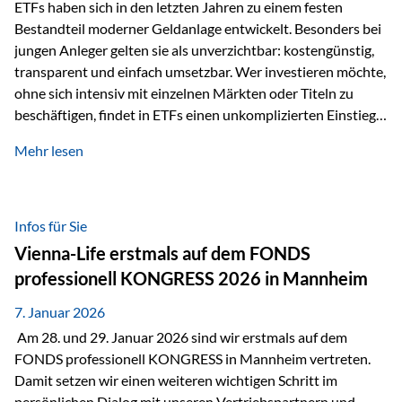
Sicherheitsarchitektur, die auf mehreren Ebenen ansetzt:
ETFs haben sich in den letzten Jahren zu einem festen
Stufe 1: Versicherer-Ebene • Versicherung mit…
Bestandteil moderner Geldanlage entwickelt. Besonders bei
jungen Anleger gelten sie als unverzichtbar: kostengünstig,
transparent und einfach umsetzbar. Wer investieren möchte,
ohne sich intensiv mit einzelnen Märkten oder Titeln zu
beschäftigen, findet in ETFs einen unkomplizierten Einstieg
in den Kapitalmarkt. Aktiv gemanagte Fonds hingegen
Mehr lesen
werden häufig kritisch betrachtet. Sie gelten als teurer,
komplexer und weniger zeitgemäß. Doch greift diese
Einschätzung wirklich zu kurz? Ein differenzierter Blick zeigt:
Beide Ansätze haben ihre Berechtigung und ihre Stärken
Infos für Sie
entfalten sie oft gerade in Kombination. ETFs: Effizient, breit
Vienna-Life erstmals auf dem FONDS
gestreut und klar strukturiert…
professionell KONGRESS 2026 in Mannheim
7. Januar 2026
Am 28. und 29. Januar 2026 sind wir erstmals auf dem
FONDS professionell KONGRESS in Mannheim vertreten.
Damit setzen wir einen weiteren wichtigen Schritt im
persönlichen Dialog mit unseren Vertriebspartnern und