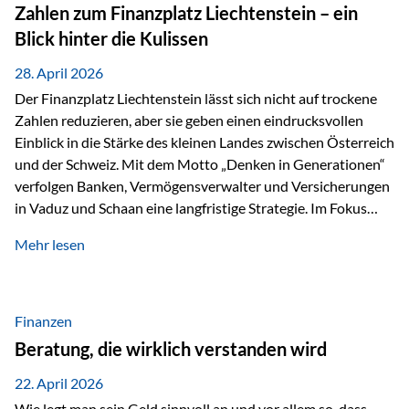
Investoren. Produktivität adressiert genau diese
Zahlen zum Finanzplatz Liechtenstein – ein
Herausforderungen, da wirtschaftliches Wachstum
Blick hinter die Kulissen
langfristig durch Produktivitätssteigerung entsteht, also
durch die Fähigkeit von Unternehmen, mehr…
28. April 2026
Der Finanzplatz Liechtenstein lässt sich nicht auf trockene
Zahlen reduzieren, aber sie geben einen eindrucksvollen
Einblick in die Stärke des kleinen Landes zwischen Österreich
und der Schweiz. Mit dem Motto „Denken in Generationen“
verfolgen Banken, Vermögensverwalter und Versicherungen
in Vaduz und Schaan eine langfristige Strategie. Im Fokus
stehen dabei vor allem: Qualität Stabilität internationaler
Mehr lesen
Marktzugang Liechtenstein hat sich in den letzten Jahren zu
einem wichtigen Drehpunkt für grenzüberschreitende
Finanzdienstleistungen entwickelt – und die aktuellsten
verfügbaren Kennzahlen (Stand Ende 2024, veröffentlicht
Finanzen
2025/2026)…
Beratung, die wirklich verstanden wird
22. April 2026
Wie legt man sein Geld sinnvoll an und vor allem so, dass