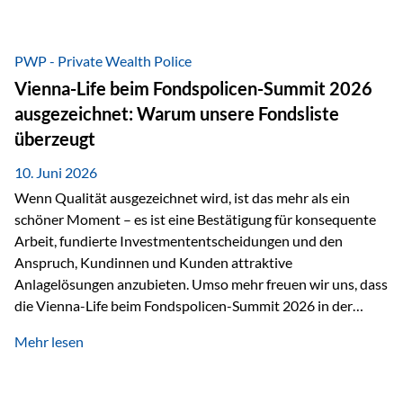
entscheidende Rolle. Silber – das Metall der modernen
Wirtschaft Silber verfügt über die höchste elektrische
Leitfähigkeit aller Metalle. Diese Eigenschaft macht es für
PWP - Private Wealth Police
zahlreiche Zukunftstechnologien praktisch unverzichtbar.
Vienna-Life beim Fondspolicen-Summit 2026
Silber findet sich unter anderem in: Solarmodulen
ausgezeichnet: Warum unsere Fondsliste
Elektrofahrzeugen Halbleitern Smartphones und Tablets…
überzeugt
10. Juni 2026
Wenn Qualität ausgezeichnet wird, ist das mehr als ein
schöner Moment – es ist eine Bestätigung für konsequente
Arbeit, fundierte Investmententscheidungen und den
Anspruch, Kundinnen und Kunden attraktive
Anlagelösungen anzubieten. Umso mehr freuen wir uns, dass
die Vienna-Life beim Fondspolicen-Summit 2026 in der
Kategorie ETF/Passiv ausgezeichnet wurde. Grundlage
Mehr lesen
dieser Ehrung ist der renommierte Fondspolicenreport der
SAM – Smart Asset Management Service GmbH, bei dem
mehr als 20 Fondspolicen-Anbieter aus Investmentsicht