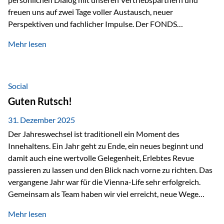
freuen uns auf zwei Tage voller Austausch, neuer
Perspektiven und fachlicher Impulse. Der FONDS
professionell KONGRESS zählt zu den wichtigsten
Mehr lesen
Branchentreffen für Finanz- und Versicherungsprofis im
deutschsprachigen Raum. Für uns bietet die Veranstaltung
die ideale Plattform, um aktuelle Themen rund um Vorsorge,
Vermögensstrukturierung und Nachfolgeplanung
Social
gemeinsam zu diskutieren. Persönlich für Sie vor Ort An
Guten Rutsch!
beiden Kongresstagen stehen Ihnen Maximilian
Fichtenbauer, Dirk…
31. Dezember 2025
Der Jahreswechsel ist traditionell ein Moment des
Innehaltens. Ein Jahr geht zu Ende, ein neues beginnt und
damit auch eine wertvolle Gelegenheit, Erlebtes Revue
passieren zu lassen und den Blick nach vorne zu richten. Das
vergangene Jahr war für die Vienna-Life sehr erfolgreich.
Gemeinsam als Team haben wir viel erreicht, neue Wege
beschritten und besondere Momente erlebt.
Mehr lesen
Veranstaltungen wie der Schnifisschnauf, aber auch unsere