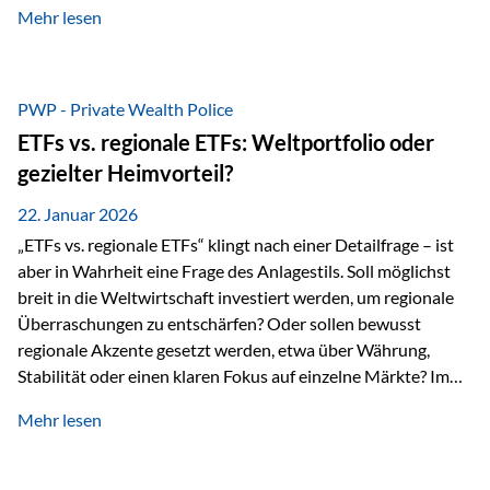
Mehr lesen
Sachwerten mit einer Investition in Sachwerte zu
beschäftigen; Nicht als Mode, sondern als Prinzip: Vermögen
soll nicht nur wachsen, sondern auch Substanz behalten –
gerade dann, wenn Märkte nervös werden,…
PWP - Private Wealth Police
ETFs vs. regionale ETFs: Weltportfolio oder
gezielter Heimvorteil?
22. Januar 2026
„ETFs vs. regionale ETFs“ klingt nach einer Detailfrage – ist
aber in Wahrheit eine Frage des Anlagestils. Soll möglichst
breit in die Weltwirtschaft investiert werden, um regionale
Überraschungen zu entschärfen? Oder sollen bewusst
regionale Akzente gesetzt werden, etwa über Währung,
Stabilität oder einen klaren Fokus auf einzelne Märkte? Im
Rahmen der fondsgebundenen Lebensversicherung Private
Mehr lesen
Wealth Police der Vienna-Life lassen sich beide Ansätze
kombinieren. Der „Schutz“ im Portfolio entsteht dabei nicht
als Garantie, sondern als Zusammenspiel aus