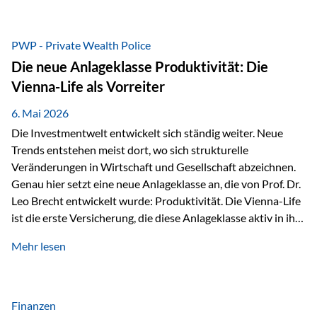
grosser Freude dürfen wir verkünden, dass dabei
beeindruckende 14.000 Euro zugunsten des Schulheims
Mäder gesammelt werden konnten. Die anspruchsvolle
PWP - Private Wealth Police
Strecke mit rund 4,8 Kilometern und 680 Höhenmetern
Die neue Anlageklasse Produktivität: Die
stellte die Teilnehmerinnen und Teilnehmer vor eine
Vienna-Life als Vorreiter
sportliche Herausforderung. Doch…
6. Mai 2026
Die Investmentwelt entwickelt sich ständig weiter. Neue
Trends entstehen meist dort, wo sich strukturelle
Veränderungen in Wirtschaft und Gesellschaft abzeichnen.
Genau hier setzt eine neue Anlageklasse an, die von Prof. Dr.
Leo Brecht entwickelt wurde: Produktivität. Die Vienna-Life
ist die erste Versicherung, die diese Anlageklasse aktiv in ihre
Lösung integriert und positioniert sich damit bewusst als
Mehr lesen
Vorreiter. Warum auf das Thema Produktivität setzen? Die
globalen Herausforderungen der Zeit, wie Inflation,
demografischer Wandel oder sinkendes
Wirtschaftswachstum, verändern die Spielregeln für
Finanzen