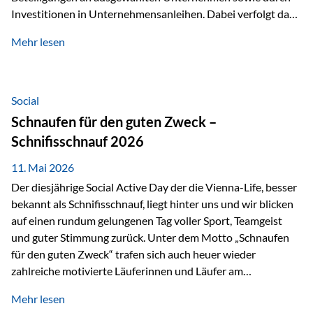
Investitionen in Unternehmensanleihen. Dabei verfolgt das
Fondsmanagement eine klare Philosophie: Nicht kurzfristige
Mehr lesen
Marktbewegungen stehen im Fokus, sondern die
tatsächliche wirtschaftliche Entwicklung von Unternehmen
über viele Jahre hinweg. Als Teil der Produktauswahl
innerhalb der Private Wealth Police der Vienna-Life steht
Social
der Oculus Value Capital Fund für einen langfristig
Schnaufen für den guten Zweck –
orientierten Value-Investing-Ansatz mit Fokus auf
Schnifisschnauf 2026
fundamentale Unternehmensanalyse und nachhaltige
Wertentwicklung. Der Investmentansatz: Value Investing
11. Mai 2026
mit Weitblick Im Zentrum steht ein…
Der diesjährige Social Active Day der die Vienna-Life, besser
bekannt als Schnifisschnauf, liegt hinter uns und wir blicken
auf einen rundum gelungenen Tag voller Sport, Teamgeist
und guter Stimmung zurück. Unter dem Motto „Schnaufen
für den guten Zweck“ trafen sich auch heuer wieder
zahlreiche motivierte Läuferinnen und Läufer am
Dünserberg in Schnifis, um gemeinsam sportliche
Mehr lesen
Höchstleistungen für einen guten Zweck zu erbringen. Mit