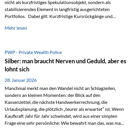
nicht als kurzfristiges Spekulationsobjekt, sondern als
stabilisierendes Element in langfristig ausgerichteten
Portfolios. Dabei gilt: Kurzfristige Kursrückgänge und
Schwankungen sind jederzeit möglich – insbesondere nach
Mehr lesen
starken Anstiegen. Diese verändern jedoch nicht die
langfristige Funktion von Gold als Sachwert und
Diversifikationsinstrument. In einem Umfeld, das weiterhin
von geopolitischen Spannungen, einer stark ausgeweiteten
PWP - Private Wealth Police
Geldmenge sowie strukturellen Verschiebungen an den
Silber: man braucht Nerven und Geduld, aber es
Kapitalmärkten geprägt ist, bleibt Gold ein bewährter Anker.
lohnt sich
Nicht, weil…
28. Januar 2026
Manchmal merkt man den Wandel nicht an Schlagzeilen,
sondern an kleinen Momenten: der Blick auf den
Kassenzettel, die nächste Handwerkerrechnung, die
Urlaubsplanung, die plötzlich „teurer als erwartet“ ist. Wenn
Kaufkraft Jahr für Jahr schwindet, wird aus einer simplen
Frage eine sehr persönliche: Wie bewahrt man das, was man
sich aufgebaut hat? Genau dann wird es Zeit, sich