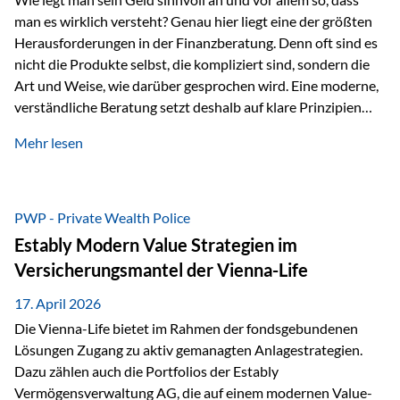
man es wirklich versteht? Genau hier liegt eine der größten
Herausforderungen in der Finanzberatung. Denn oft sind es
nicht die Produkte selbst, die kompliziert sind, sondern die
Art und Weise, wie darüber gesprochen wird. Eine moderne,
verständliche Beratung setzt deshalb auf klare Prinzipien
statt auf komplizierte Prognosen. Im Mittelpunkt stehen
Mehr lesen
fünf zentrale Faktoren: eine saubere Struktur, breite
Risikostreuung, Kosteneffizienz, steuerliche Optimierung
und ein wissenschaftlich fundierter Ansatz. Impulse zu
diesem Thema liefern unter anderem die praxisnahen
PWP - Private Wealth Police
Ansätze von Finanzexperte Klaus Rost, der seit vielen Jahren
Estably Modern Value Strategien im
für eine verständliche und…
Versicherungsmantel der Vienna-Life
17. April 2026
Die Vienna-Life bietet im Rahmen der fondsgebundenen
Lösungen Zugang zu aktiv gemanagten Anlagestrategien.
Dazu zählen auch die Portfolios der Estably
Vermögensverwaltung AG, die auf einem modernen Value-