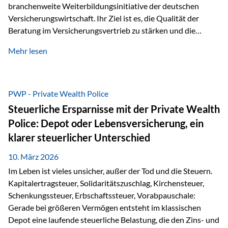
branchenweite Weiterbildungsinitiative der deutschen
Versicherungswirtschaft. Ihr Ziel ist es, die Qualität der
Beratung im Versicherungsvertrieb zu stärken und die
kontinuierliche Weiterbildung von vertrieblich tätigen
Mehr lesen
Personen transparent zu dokumentieren. Seit der
Umsetzung der EU-Versicherungsvertriebsrichtlinie besteht
eine gesetzliche Weiterbildungspflicht von mindestens 15
Stunden pro Jahr für vertrieblich tätige Personen in der
PWP - Private Wealth Police
Versicherungsbranche. Über die Weiterbildungsdatenbank
Steuerliche Ersparnisse mit der Private Wealth
von „gut beraten“ können absolvierte Bildungsmaßnahmen
Police: Depot oder Lebensversicherung, ein
zentral erfasst und dokumentiert werden. „gut beraten“
klarer steuerlicher Unterschied
zertifiziert Als zertifizierter Bildungsanbieter können unsere
Webinare nun für die…
10. März 2026
Im Leben ist vieles unsicher, außer der Tod und die Steuern.
Kapitalertragsteuer, Solidaritätszuschlag, Kirchensteuer,
Schenkungssteuer, Erbschaftssteuer, Vorabpauschale:
Gerade bei größeren Vermögen entsteht im klassischen
Depot eine laufende steuerliche Belastung, die den Zins- und