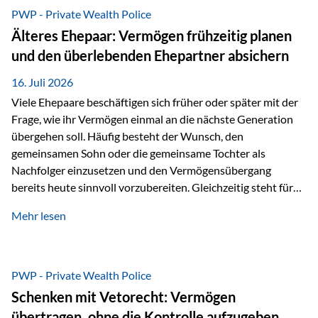
Ausgangssituation Stellen Sie sich folgende Familie vor: Die
PWP - Private Wealth Police
Großeltern haben über viele Jahre Vermögen aufgebaut. Ihr
Älteres Ehepaar: Vermögen frühzeitig planen
Wunsch ist es, dieses Vermögen nicht nur den eigenen
und den überlebenden Ehepartner absichern
Kindern, sondern langfristig auch den Enkeln zukommen zu…
16. Juli 2026
Viele Ehepaare beschäftigen sich früher oder später mit der
Frage, wie ihr Vermögen einmal an die nächste Generation
übergehen soll. Häufig besteht der Wunsch, den
gemeinsamen Sohn oder die gemeinsame Tochter als
Nachfolger einzusetzen und den Vermögensübergang
bereits heute sinnvoll vorzubereiten. Gleichzeitig steht für
viele Ehepaare ein weiterer Aspekt im Mittelpunkt: Was
Mehr lesen
passiert, wenn einer der beiden verstirbt? Der überlebende
Ehepartner soll auch dann weiterhin finanziell unabhängig
bleiben und uneingeschränkt über das gemeinsame
Vermögen verfügen können. Genau für diese
PWP - Private Wealth Police
Ausgangssituation bietet die Private Wealth Police der
Schenken mit Vetorecht: Vermögen
Vienna-Life eine durchdachte Gestaltungsmöglichkeit. Die
übertragen, ohne die Kontrolle aufzugeben