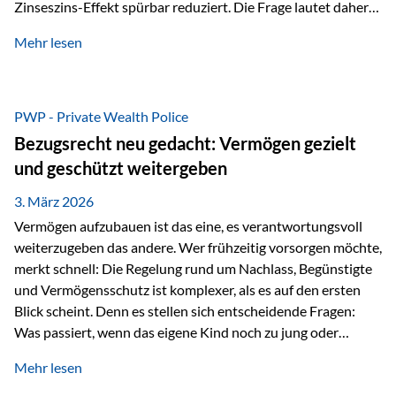
Zinseszins-Effekt spürbar reduziert. Die Frage lautet daher:
Wie kann Vermögen strukturiert werden, damit Steuern
Mehr lesen
nicht laufend Kapital entziehen – sondern möglichst lange im
System arbeiten? Hier setzt die Private Wealth Police an.
Das Problem: Laufende Besteuerung im Depot Im
Privatdepot fallen an: Abgeltungssteuer Fondsbesteuerung
PWP - Private Wealth Police
(Vorabpauschale, Teilfreistellung) Kein steuerlicher Abzug
Bezugsrecht neu gedacht: Vermögen gezielt
der Vermögensverwaltungs-Gebühren /
und geschützt weitergeben
Depotbankgebühren Jährliches Steuerreporting erforderlich
Zinsen, Dividenden und Kursgewinne werden laufend
3. März 2026
besteuert.
Vermögen aufzubauen ist das eine, es verantwortungsvoll
weiterzugeben das andere. Wer frühzeitig vorsorgen möchte,
merkt schnell: Die Regelung rund um Nachlass, Begünstigte
und Vermögensschutz ist komplexer, als es auf den ersten
Blick scheint. Denn es stellen sich entscheidende Fragen:
Was passiert, wenn das eigene Kind noch zu jung oder
unerfahren ist, um eine größere Summe sinnvoll zu
Mehr lesen
verwalten? Wie kann verhindert werden, dass Ex-Partner,
Gläubiger oder andere Dritte Zugriff auf das Vermögen