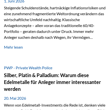
1. Juni 2026
Dennoch sieht…
Steigende Schuldenstände, hartnäckige Inflationsrisiken und
eine zunehmend fragmentierte Weltordnung verändern das
wirtschaftliche Umfeld nachhaltig. Klassische
Anlagekonzepte – allen voran das traditionelle 60/40-
Portfolio – geraten dadurch unter Druck. Immer mehr
Anleger suchen deshalb nach Wegen, ihr Vermögen
langfristig gegen Kaufkraftverlust und geopolitische
Mehr lesen
Unsicherheit abzusichern. Genau hier rücken reale und
nicht-inflationierbare Werte wie Gold, Rohstoffe und
digitale Assets wieder in den Fokus. Gold gewinnt seine
monetäre Rolle zurück Gold erlebt derzeit eine
PWP - Private Wealth Police
bemerkenswerte Renaissance als monetärer Wertspeicher.
Silber, Platin & Palladium: Warum diese
Treiber sind Rekordkäufe der Zentralbanken, geopolitische
Edelmetalle für Anleger immer interessanter
Spannungen und ein schleichender Vertrauensverlust in
werden
ungedeckte Papierwährungen. Wie groß dieser
Vertrauensverlust ausfällt, zeigt ein nüchterner
20. Mai 2026
Langfristvergleich: Seit…
Wenn von Edelmetall-Investments die Rede ist, denken viele