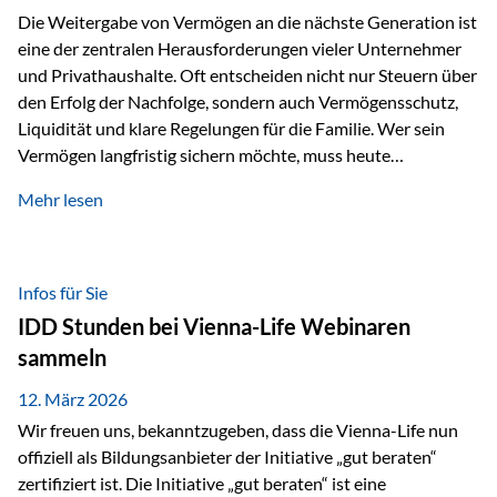
Die Weitergabe von Vermögen an die nächste Generation ist
eine der zentralen Herausforderungen vieler Unternehmer
und Privathaushalte. Oft entscheiden nicht nur Steuern über
den Erfolg der Nachfolge, sondern auch Vermögensschutz,
Liquidität und klare Regelungen für die Familie. Wer sein
Vermögen langfristig sichern möchte, muss heute
international denken. Und genau hier setzt das Buch
Mehr lesen
„Erfolgsformel Liechtenstein“, herausgegeben und verfasst
von Rolf Klein, an – ein praxisnahes Nachschlagewerk, das
Vermögensnachfolge, Vermögensmanagement und
Vermögensschutz strategisch miteinander verbindet.
Infos für Sie
Warum klassische Nachfolgeplanung oft scheitert Viele
IDD Stunden bei Vienna-Life Webinaren
Vermögen werden erst im Todesfall übertragen. Das kann zu
sammeln
Problemen führen: Hohe Erbschaftsteuern Streitigkeiten
zwischen Erben Liquiditätsprobleme bei Immobilien…
12. März 2026
Wir freuen uns, bekanntzugeben, dass die Vienna-Life nun
offiziell als Bildungsanbieter der Initiative „gut beraten“
zertifiziert ist. Die Initiative „gut beraten“ ist eine