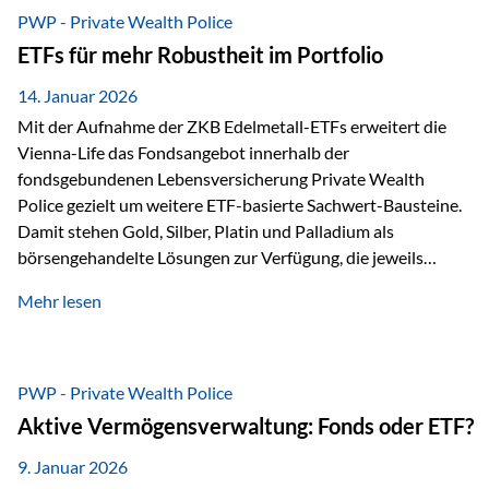
Risikostreuung, Inflationsrobustheit und Stabilisierung. 1)
PWP - Private Wealth Police
Die Philosophiefrage: breit oder bewusst? Global investieren
ETFs für mehr Robustheit im Portfolio
bedeutet: Das Portfolio bildet die Weltmärkte möglichst
breit ab, ohne die…
14. Januar 2026
Mit der Aufnahme der ZKB Edelmetall-ETFs erweitert die
Vienna-Life das Fondsangebot innerhalb der
fondsgebundenen Lebensversicherung Private Wealth
Police gezielt um weitere ETF-basierte Sachwert-Bausteine.
Damit stehen Gold, Silber, Platin und Palladium als
börsengehandelte Lösungen zur Verfügung, die jeweils
physisch hinterlegte Edelmetalle abbilden. Der Fokus liegt
Mehr lesen
dabei nicht auf einzelnen Marktmeinungen, sondern auf
einer systematischen Portfoliologik: ETFs dienen als
transparente, effiziente Bausteine für Risikostreuung,
Inflationsrobustheit und Stabilisierung – eingebettet in eine
PWP - Private Wealth Police
liechtensteinische Versicherungsstruktur. Die
Aktive Vermögensverwaltung: Fonds oder ETF?
Sicherheitsarchitektur: Liechtenstein als Strukturprinzip Die
Private Wealth Police positioniert sich mit einer dreistufigen
9. Januar 2026