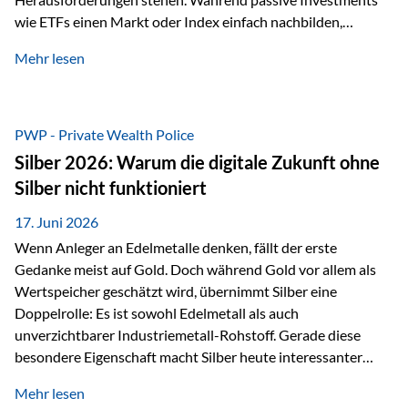
wie ETFs einen Markt oder Index einfach nachbilden,
verfolgen aktiv gemanagte Fonds einen anderen Ansatz: Sie
Mehr lesen
setzen auf die Expertise erfahrener Fondsmanager, die
Chancen identifizieren, Risiken bewerten und Portfolios
gezielt steuern. Gerade in einem Umfeld, das von schnellen
Veränderungen geprägt ist, kann diese aktive
PWP - Private Wealth Police
Herangehensweise einen entscheidenden Mehrwert bieten.
Silber 2026: Warum die digitale Zukunft ohne
Was zeichnet aktive Fonds aus? Aktive Fonds verfolgen das
Silber nicht funktioniert
Ziel, nicht nur einen Markt abzubilden, sondern gezielt
Anlageentscheidungen zu treffen. Fondsmanager
17. Juni 2026
analysieren Unternehmen,…
Wenn Anleger an Edelmetalle denken, fällt der erste
Gedanke meist auf Gold. Doch während Gold vor allem als
Wertspeicher geschätzt wird, übernimmt Silber eine
Doppelrolle: Es ist sowohl Edelmetall als auch
unverzichtbarer Industriemetall-Rohstoff. Gerade diese
besondere Eigenschaft macht Silber heute interessanter
denn je. Denn die Welt wird nicht nur digitaler, sondern auch
Mehr lesen
elektrischer – und genau dort spielt Silber eine