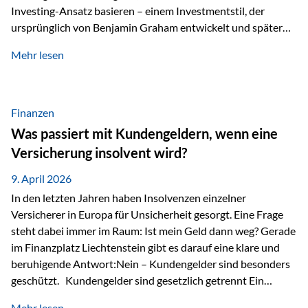
Investing-Ansatz basieren – einem Investmentstil, der
ursprünglich von Benjamin Graham entwickelt und später
durch Investoren wie Warren Buffett weiter geprägt wurde.
Mehr lesen
Modernes Value Investing als Grundlage Der
Investmentansatz von Estably basiert auf der
Weiterentwicklung des klassischen Value Investing. Im
Fokus stehen Unternehmen, deren Börsenkurs unter ihrem
Finanzen
inneren Wert liegt. Neben klassischen
Was passiert mit Kundengeldern, wenn eine
Bewertungskennzahlen werden auch qualitative Faktoren
Versicherung insolvent wird?
wie Geschäftsmodell, Wettbewerbsvorteile und
Managementqualität…
9. April 2026
In den letzten Jahren haben Insolvenzen einzelner
Versicherer in Europa für Unsicherheit gesorgt. Eine Frage
steht dabei immer im Raum: Ist mein Geld dann weg? Gerade
im Finanzplatz Liechtenstein gibt es darauf eine klare und
beruhigende Antwort:Nein – Kundengelder sind besonders
geschützt. Kundengelder sind gesetzlich getrennt Ein
zentraler Schutzmechanismus in Liechtenstein ist die
Mehr lesen