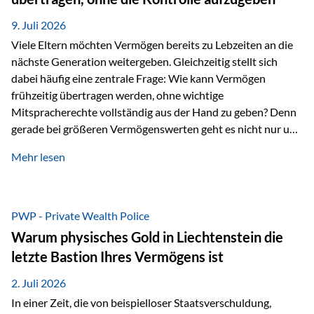
Ausgangssituation Stellen Sie sich folgendes Beispiel vor:
Ein…
9. Juli 2026
Viele Eltern möchten Vermögen bereits zu Lebzeiten an die
nächste Generation weitergeben. Gleichzeitig stellt sich
dabei häufig eine zentrale Frage: Wie kann Vermögen
frühzeitig übertragen werden, ohne wichtige
Mitspracherechte vollständig aus der Hand zu geben? Denn
gerade bei größeren Vermögenswerten geht es nicht nur um
die Frage der Übertragung. Es geht auch darum,
Mehr lesen
sicherzustellen, dass das Vermögen langfristig erhalten
bleibt und entsprechend der ursprünglichen Planung
verwendet wird. Ein Beispiel aus der Praxis Stellen Sie sich
folgende Situation vor: Ein Vater schenkt seiner Tochter
PWP - Private Wealth Police
einen Teil seines Vermögens. Einige Jahre später möchte die
Warum physisches Gold in Liechtenstein die
Tochter das Geld kurzfristig verwenden, um…
letzte Bastion Ihres Vermögens ist
2. Juli 2026
In einer Zeit, die von beispielloser Staatsverschuldung,