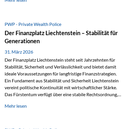
sogenannte Sondermasse. Das bedeutet:Die
Vermögenswerte, die zur Deckung der
Versicherungsverpflichtungen dienen, werden rechtlich vom
Vermögen der Versicherungsgesellschaft getrennt. Konkret
PWP - Private Wealth Police
heißt das:Diese Gelder gehören im Konkursfall nicht zur
Der Finanzplatz Liechtenstein – Stabilität für
allgemeinen Konkursmasse, sondern werden ausschließlich
Generationen
zur Erfüllung…
31. März 2026
Der Finanzplatz Liechtenstein steht seit Jahrzehnten für
Stabilität, Sicherheit und Verlässlichkeit und bietet damit
ideale Voraussetzungen für langfristige Finanzstrategien.
Ein Fundament aus Stabilität und Sicherheit Liechtenstein
vereint politische Kontinuität mit wirtschaftlicher Stärke.
Das Fürstentum verfügt über eine stabile Rechtsordnung,
die auf einer parlamentarischen Demokratie mit
Mehr lesen
monarchischen Elementen basiert. Diese Struktur schafft
nicht nur politische Stabilität, sondern auch eine
außergewöhnlich hohe Planungssicherheit für Investoren
und Unternehmen. Ein wesentliches Merkmal ist die