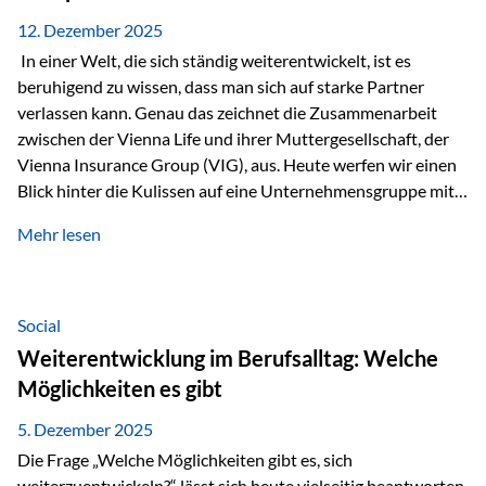
12. Dezember 2025
In einer Welt, die sich ständig weiterentwickelt, ist es
beruhigend zu wissen, dass man sich auf starke Partner
verlassen kann. Genau das zeichnet die Zusammenarbeit
zwischen der Vienna Life und ihrer Muttergesellschaft, der
Vienna Insurance Group (VIG), aus. Heute werfen wir einen
Blick hinter die Kulissen auf eine Unternehmensgruppe mit
beeindruckender Geschichte, gewachsenem Know-how und
Mehr lesen
einem stabilen Fundament. Ein starkes Netzwerk in ganz
Europa Die Vienna Insurance Group ist die führende
Versicherungsgruppe in Zentral- und Osteuropa. Mit über
50 Versicherungsgesellschaften in insgesamt 30 Ländern
Social
verbindet sie regionale Stärke mit internationaler
Weiterentwicklung im Berufsalltag: Welche
Kompetenz.
Möglichkeiten es gibt
5. Dezember 2025
Die Frage „Welche Möglichkeiten gibt es, sich
weiterzuentwickeln?“ lässt sich heute vielseitig beantworten.