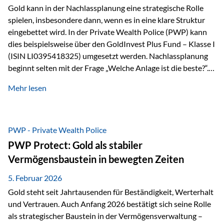
Gold kann in der Nachlassplanung eine strategische Rolle
spielen, insbesondere dann, wenn es in eine klare Struktur
eingebettet wird. In der Private Wealth Police (PWP) kann
dies beispielsweise über den GoldInvest Plus Fund – Klasse I
(ISIN LI0395418325) umgesetzt werden. Nachlassplanung
beginnt selten mit der Frage „Welche Anlage ist die beste?“.
In der Praxis geht es zuerst um ganz andere Themen:Wer soll
Mehr lesen
was bekommen – wann – und in welcher Struktur?Und vor
allem: Wie lassen sich Streit, Liquiditätsengpässe oder
Notverkäufe vermeiden, wenn ein Todesfall eintritt? Gerade
bei größeren Vermögen ist das entscheidend.
PWP - Private Wealth Police
PWP Protect: Gold als stabiler
Vermögensbaustein in bewegten Zeiten
5. Februar 2026
Gold steht seit Jahrtausenden für Beständigkeit, Werterhalt
und Vertrauen. Auch Anfang 2026 bestätigt sich seine Rolle
als strategischer Baustein in der Vermögensverwaltung –