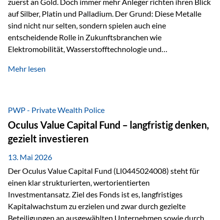
zuerst an Gold. Doch immer mehr Anleger richten ihren Blick
auf Silber, Platin und Palladium. Der Grund: Diese Metalle
sind nicht nur selten, sondern spielen auch eine
entscheidende Rolle in Zukunftsbranchen wie
Elektromobilität, Wasserstofftechnologie und
Digitalisierung. Dadurch verbinden sie zwei wichtige
Mehr lesen
Faktoren für Investoren – begrenztes Angebot und
steigende industrielle Nachfrage. Edelmetalle als
Investment mit Zukunftspotenzial Während Gold oft als
klassischer „Sicherheitsanker“ gilt, bieten Silber, Platin und
PWP - Private Wealth Police
Palladium zusätzlich die Chance, von technologischen
Oculus Value Capital Fund – langfristig denken,
Entwicklungen zu profitieren. Die Nachfrage entsteht nicht
gezielt investieren
nur durch Anleger, sondern vor allem durch die Industrie.
Gerade in…
13. Mai 2026
Der Oculus Value Capital Fund (LI0445024008) steht für
einen klar strukturierten, wertorientierten
Investmentansatz. Ziel des Fonds ist es, langfristiges
Kapitalwachstum zu erzielen und zwar durch gezielte
Beteiligungen an ausgewählten Unternehmen sowie durch