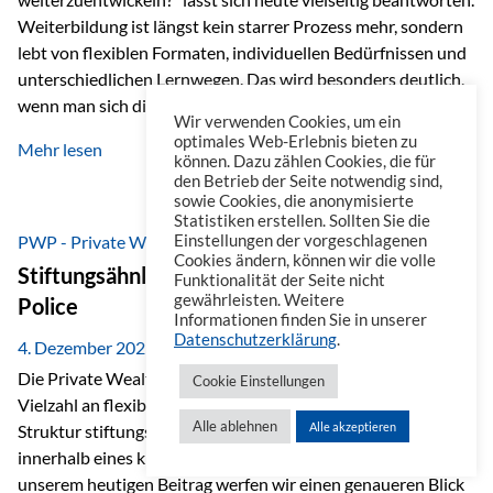
Weiterbildung ist längst kein starrer Prozess mehr, sondern
lebt von flexiblen Formaten, individuellen Bedürfnissen und
unterschiedlichen Lernwegen. Das wird besonders deutlich,
wenn man sich die Angebote ansieht, die im beruflichen
Wir verwenden Cookies, um ein
Umfeld zur Verfügung stehen. Online-Kurse als erster Schritt
optimales Web-Erlebnis bieten zu
Mehr lesen
Wenn es um Weiterbildung geht, denkt man häufig zuerst an
können. Dazu zählen Cookies, die für
den Betrieb der Seite notwendig sind,
Online-Kurse. Eine Plattform, die dabei heraussticht, ist
sowie Cookies, die anonymisierte
Masterplan. Sie ist ähnlich aufgebaut wie eine Streaming-
Statistiken erstellen. Sollten Sie die
Plattform und dadurch besonders einfach zu nutzen. Auf
PWP - Private Wealth Police
Einstellungen der vorgeschlagenen
Cookies ändern, können wir die volle
Masterplan…
Stiftungsähnliche Vorteile der Private Wealth
Funktionalität der Seite nicht
gewährleisten. Weitere
Police
Informationen finden Sie in unserer
Datenschutzerklärung
.
4. Dezember 2025
Die Private Wealth Police (PWP) der Vienna-Life bietet eine
Cookie Einstellungen
Vielzahl an flexiblen Gestaltungsmöglichkeiten, die in ihrer
Alle ablehnen
Alle akzeptieren
Struktur stiftungsähnliche Vorteile schaffen und das
innerhalb eines klassischen Versicherungsrahmens. In
unserem heutigen Beitrag werfen wir einen genaueren Blick