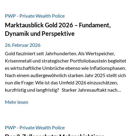
erhalten? Und wie lässt sich Vermögen klar und
unbürokratisch übertragen, ohne ausschließlich auf ein
PWP - Private Wealth Police
Testament angewiesen zu sein? Wenn klassische Lösungen
Marktausblick Gold 2026 – Fundament,
nicht ausreichen Traditionelle Nachlassregelungen stoßen
Dynamik und Perspektive
oft…
26. Februar 2026
Gold fasziniert seit Jahrhunderten. Als Wertspeicher,
Krisenmetall und strategischer Portfoliobaustein begleitet
es wirtschaftliche Umbrüche ebenso wie Inflationsphasen.
Nach einem außergewöhnlich starken Jahr 2025 stellt sich
nun die Frage: Wie ist das Umfeld 2026 einzuschätzen,
kurzfristig und langfristig? Starker Jahresauftakt nach
außergewöhnlichem Vorjahr Gold ist mit deutlicher
Mehr lesen
Dynamik in das Jahr 2026 gestartet. Zwischen dem
01.01.2026 und dem 31.01.2026 das Edelmetall: +12,8 % in
USD +11,7 % in EUR Durchschnitt über alle betrachteten
Währungen: +11,5 % Bereits 2025 war ein außergewöhnlich
PWP - Private Wealth Police
starkes Jahr: +64,4 % in USD Durchschnitt über alle