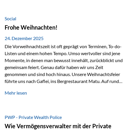
Teamevents, vom Minigolf bis zur Weihnachtsfeier, haben
den Zusammenhalt gestärkt und gezeigt, wie wichtig ein
starkes Miteinander ist. Neben diesen gemeinsamen
Social
Erlebnissen konnten wir…
Frohe Weihnachten!
24. Dezember 2025
Die Vorweihnachtszeit ist oft geprägt von Terminen, To-do-
Listen und einem hohen Tempo. Umso wertvoller sind jene
Momente, in denen man bewusst innehält, zurückblickt und
gemeinsam feiert. Genau dafür haben wir uns Zeit
genommen und sind hoch hinaus. Unsere Weihnachtsfeier
führte uns nach Gaflei, ins Bergrestaurant Matu. Auf rund
1.500 Metern über dem Rheintal erwartete uns nicht nur ein
Mehr lesen
beeindruckendes Panorama, sondern auch etwas, das im
Alltag oft zu kurz kommt: Ruhe, Klarheit und echter
Weitblick, im wahrsten Sinne des Wortes. Inmitten
verschneiter Landschaft, bei feinem Essen, guter Musik und
PWP - Private Wealth Police
einer entspannten…
Wie Vermögensverwalter mit der Private