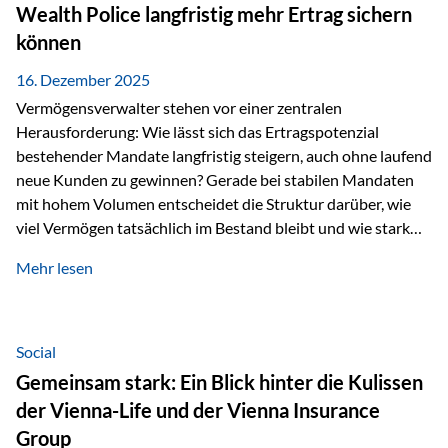
Wealth Police langfristig mehr Ertrag sichern
können
16. Dezember 2025
Vermögensverwalter stehen vor einer zentralen
Herausforderung: Wie lässt sich das Ertragspotenzial
bestehender Mandate langfristig steigern, auch ohne laufend
neue Kunden zu gewinnen? Gerade bei stabilen Mandaten
mit hohem Volumen entscheidet die Struktur darüber, wie
viel Vermögen tatsächlich im Bestand bleibt und wie stark
sich das Verwaltungsentgelt über die Jahre entwickelt. Ein
Mehr lesen
Beispiel verdeutlicht diese Wirkung besonders deutlich.
Wird ein Vermögen von 25 Millionen Euro über einen
Zeitraum von 20 Jahren verwaltet, ohne dass neue Kunden
hinzukommen, spielt nicht nur die Rendite eine Rolle. Auch
Social
steuerliche Effekte haben einen erheblichen Einfluss auf…
Gemeinsam stark: Ein Blick hinter die Kulissen
der Vienna-Life und der Vienna Insurance
Group