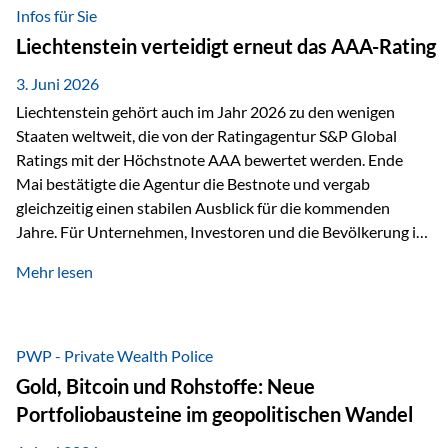
analysiert und verglichen wurden. Das Ergebnis: Die ETF-
Infos für Sie
Auswahl der Vienna-Life zählt zu den drei besten Angeboten
Liechtenstein verteidigt erneut das AAA-Rating
am Markt. Für uns ist diese Auszeichnung eine Bestätigung
unseres Weges und unseres Anspruchs,…
3. Juni 2026
Liechtenstein gehört auch im Jahr 2026 zu den wenigen
Staaten weltweit, die von der Ratingagentur S&P Global
Ratings mit der Höchstnote AAA bewertet werden. Ende
Mai bestätigte die Agentur die Bestnote und vergab
gleichzeitig einen stabilen Ausblick für die kommenden
Jahre. Für Unternehmen, Investoren und die Bevölkerung ist
diese Einstufung ein wichtiges Signal. Sie unterstreicht die
Mehr lesen
finanzielle Stabilität des Landes sowie das Vertrauen
internationaler Märkte in den Wirtschafts- und
Finanzstandort Liechtenstein. Starker Wirtschaftsstandort
trotz Herausforderungen Die weltwirtschaftlichen
PWP - Private Wealth Police
Rahmenbedingungen bleiben anspruchsvoll. Geopolitische
Gold, Bitcoin und Rohstoffe: Neue
Unsicherheiten, eine verhaltene Investitionstätigkeit und
Portfoliobausteine im geopolitischen Wandel
eine schwächere Nachfrage in wichtigen Exportmärkten
beeinflussen auch die liechtensteinische Wirtschaft.