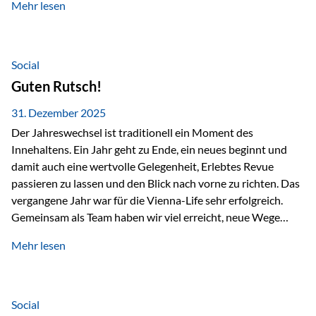
Mehr lesen
Branchentreffen für Finanz- und Versicherungsprofis im
deutschsprachigen Raum. Für uns bietet die Veranstaltung
die ideale Plattform, um aktuelle Themen rund um Vorsorge,
Vermögensstrukturierung und Nachfolgeplanung
Social
gemeinsam zu diskutieren. Persönlich für Sie vor Ort An
Guten Rutsch!
beiden Kongresstagen stehen Ihnen Maximilian
Fichtenbauer, Dirk…
31. Dezember 2025
Der Jahreswechsel ist traditionell ein Moment des
Innehaltens. Ein Jahr geht zu Ende, ein neues beginnt und
damit auch eine wertvolle Gelegenheit, Erlebtes Revue
passieren zu lassen und den Blick nach vorne zu richten. Das
vergangene Jahr war für die Vienna-Life sehr erfolgreich.
Gemeinsam als Team haben wir viel erreicht, neue Wege
beschritten und besondere Momente erlebt.
Mehr lesen
Veranstaltungen wie der Schnifisschnauf, aber auch unsere
Teamevents, vom Minigolf bis zur Weihnachtsfeier, haben
den Zusammenhalt gestärkt und gezeigt, wie wichtig ein
starkes Miteinander ist. Neben diesen gemeinsamen
Social