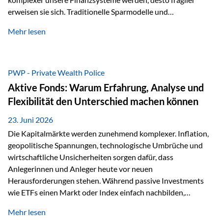
erweisen sie sich. Traditionelle Sparmodelle und
papierbasierte Anlagen, die über Jahrzehnte als
Mehr lesen
unumstößlich galten, versagen angesichts der expansiven
Geldpolitik der Zentralbanken. In diesem Umfeld stellt die
Rückbesinnung auf ein Jahrtausende altes Edelmetall keine
Nostalgie dar, sondern ist die modernste und strategisch
PWP - Private Wealth Police
klügste Antwort auf globale Instabilität. Physische Werte
Aktive Fonds: Warum Erfahrung, Analyse und
und der richtige Rechtsstandort sind heute keine bloße
Flexibilität den Unterschied machen können
Option mehr, sondern eine strategische Notwendigkeit. 1.
Der massive Aufwand hinter einem winzigen…
23. Juni 2026
Die Kapitalmärkte werden zunehmend komplexer. Inflation,
geopolitische Spannungen, technologische Umbrüche und
wirtschaftliche Unsicherheiten sorgen dafür, dass
Anlegerinnen und Anleger heute vor neuen
Herausforderungen stehen. Während passive Investments
wie ETFs einen Markt oder Index einfach nachbilden,
verfolgen aktiv gemanagte Fonds einen anderen Ansatz: Sie
Mehr lesen
setzen auf die Expertise erfahrener Fondsmanager, die