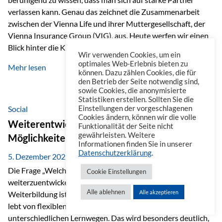
verlassen kann. Genau das zeichnet die Zusammenarbeit
zwischen der Vienna Life und ihrer Muttergesellschaft, der
Vienna Insurance Group (VIG), aus. Heute werfen wir einen
Blick hinter die Kulissen auf eine Unternehmensgruppe mit
Wir verwenden Cookies, um ein
beeindruckender Geschichte, gewachsenem Know-how und
optimales Web-Erlebnis bieten zu
Mehr lesen
einem stabilen Fundament. Ein starkes Netzwerk in ganz
können. Dazu zählen Cookies, die für
den Betrieb der Seite notwendig sind,
Europa Die Vienna Insurance Group ist die führende
sowie Cookies, die anonymisierte
Versicherungsgruppe in Zentral- und Osteuropa. Mit über
Statistiken erstellen. Sollten Sie die
50 Versicherungsgesellschaften in insgesamt 30 Ländern
Social
Einstellungen der vorgeschlagenen
Cookies ändern, können wir die volle
verbindet sie regionale Stärke mit internationaler
Weiterentwicklung im Berufsalltag: Welche
Funktionalität der Seite nicht
Kompetenz.
gewährleisten. Weitere
Möglichkeiten es gibt
Informationen finden Sie in unserer
Datenschutzerklärung
.
5. Dezember 2025
Die Frage „Welche Möglichkeiten gibt es, sich
Cookie Einstellungen
weiterzuentwickeln?“ lässt sich heute vielseitig beantworten.
Alle ablehnen
Alle akzeptieren
Weiterbildung ist längst kein starrer Prozess mehr, sondern
lebt von flexiblen Formaten, individuellen Bedürfnissen und
unterschiedlichen Lernwegen. Das wird besonders deutlich,