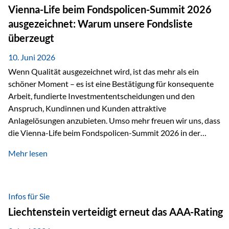
zahlreiche Zukunftstechnologien praktisch unverzichtbar.
Vienna-Life beim Fondspolicen-Summit 2026
Silber findet sich unter anderem in: Solarmodulen
ausgezeichnet: Warum unsere Fondsliste
Elektrofahrzeugen Halbleitern Smartphones und Tablets…
überzeugt
10. Juni 2026
Wenn Qualität ausgezeichnet wird, ist das mehr als ein
schöner Moment – es ist eine Bestätigung für konsequente
Arbeit, fundierte Investmententscheidungen und den
Anspruch, Kundinnen und Kunden attraktive
Anlagelösungen anzubieten. Umso mehr freuen wir uns, dass
die Vienna-Life beim Fondspolicen-Summit 2026 in der
Kategorie ETF/Passiv ausgezeichnet wurde. Grundlage
Mehr lesen
dieser Ehrung ist der renommierte Fondspolicenreport der
SAM – Smart Asset Management Service GmbH, bei dem
mehr als 20 Fondspolicen-Anbieter aus Investmentsicht
analysiert und verglichen wurden. Das Ergebnis: Die ETF-
Infos für Sie
Auswahl der Vienna-Life zählt zu den drei besten Angeboten
Liechtenstein verteidigt erneut das AAA-Rating
am Markt. Für uns ist diese Auszeichnung eine Bestätigung