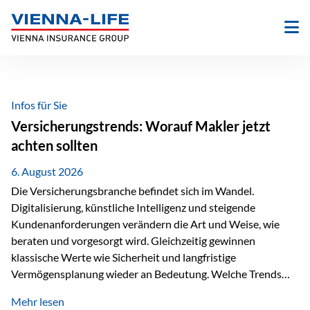
Zum
Inhalt
springen
Infos für Sie
Versicherungstrends: Worauf Makler jetzt
achten sollten
6. August 2026
Die Versicherungsbranche befindet sich im Wandel.
Digitalisierung, künstliche Intelligenz und steigende
Kundenanforderungen verändern die Art und Weise, wie
beraten und vorgesorgt wird. Gleichzeitig gewinnen
klassische Werte wie Sicherheit und langfristige
Vermögensplanung wieder an Bedeutung. Welche Trends
sollten Versicherungsmakler deshalb aktuell besonders im
Mehr lesen
Blick behalten? Digitalisierung und KI verändern die