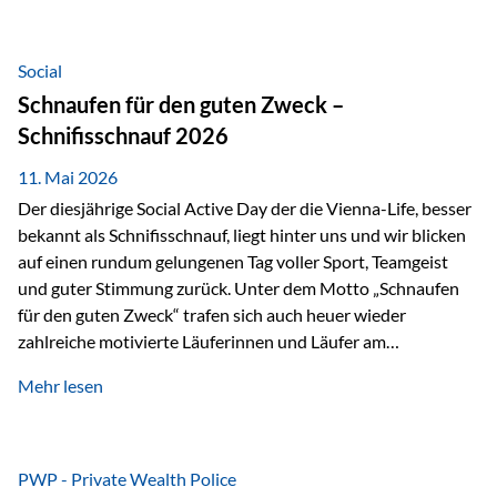
tatsächliche wirtschaftliche Entwicklung von Unternehmen
über viele Jahre hinweg. Als Teil der Produktauswahl
innerhalb der Private Wealth Police der Vienna-Life steht
Social
der Oculus Value Capital Fund für einen langfristig
Schnaufen für den guten Zweck –
orientierten Value-Investing-Ansatz mit Fokus auf
Schnifisschnauf 2026
fundamentale Unternehmensanalyse und nachhaltige
Wertentwicklung. Der Investmentansatz: Value Investing
11. Mai 2026
mit Weitblick Im Zentrum steht ein…
Der diesjährige Social Active Day der die Vienna-Life, besser
bekannt als Schnifisschnauf, liegt hinter uns und wir blicken
auf einen rundum gelungenen Tag voller Sport, Teamgeist
und guter Stimmung zurück. Unter dem Motto „Schnaufen
für den guten Zweck“ trafen sich auch heuer wieder
zahlreiche motivierte Läuferinnen und Läufer am
Dünserberg in Schnifis, um gemeinsam sportliche
Mehr lesen
Höchstleistungen für einen guten Zweck zu erbringen. Mit
grosser Freude dürfen wir verkünden, dass dabei
beeindruckende 14.000 Euro zugunsten des Schulheims
Mäder gesammelt werden konnten. Die anspruchsvolle
PWP - Private Wealth Police