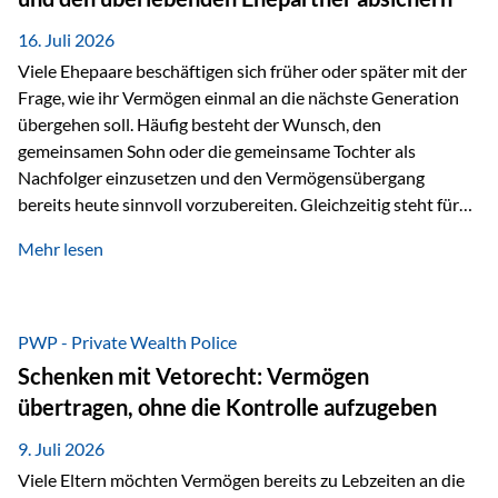
Kindern, sondern langfristig auch den Enkeln zukommen zu…
16. Juli 2026
Viele Ehepaare beschäftigen sich früher oder später mit der
Frage, wie ihr Vermögen einmal an die nächste Generation
übergehen soll. Häufig besteht der Wunsch, den
gemeinsamen Sohn oder die gemeinsame Tochter als
Nachfolger einzusetzen und den Vermögensübergang
bereits heute sinnvoll vorzubereiten. Gleichzeitig steht für
viele Ehepaare ein weiterer Aspekt im Mittelpunkt: Was
Mehr lesen
passiert, wenn einer der beiden verstirbt? Der überlebende
Ehepartner soll auch dann weiterhin finanziell unabhängig
bleiben und uneingeschränkt über das gemeinsame
Vermögen verfügen können. Genau für diese
PWP - Private Wealth Police
Ausgangssituation bietet die Private Wealth Police der
Schenken mit Vetorecht: Vermögen
Vienna-Life eine durchdachte Gestaltungsmöglichkeit. Die
übertragen, ohne die Kontrolle aufzugeben
Ausgangssituation Stellen Sie sich folgendes Beispiel vor:
Ein…
9. Juli 2026
Viele Eltern möchten Vermögen bereits zu Lebzeiten an die