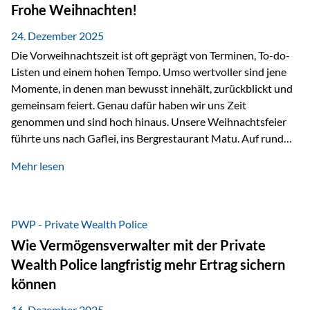
Erlebnissen konnten wir…
Frohe Weihnachten!
24. Dezember 2025
Die Vorweihnachtszeit ist oft geprägt von Terminen, To-do-
Listen und einem hohen Tempo. Umso wertvoller sind jene
Momente, in denen man bewusst innehält, zurückblickt und
gemeinsam feiert. Genau dafür haben wir uns Zeit
genommen und sind hoch hinaus. Unsere Weihnachtsfeier
führte uns nach Gaflei, ins Bergrestaurant Matu. Auf rund
1.500 Metern über dem Rheintal erwartete uns nicht nur ein
Mehr lesen
beeindruckendes Panorama, sondern auch etwas, das im
Alltag oft zu kurz kommt: Ruhe, Klarheit und echter
Weitblick, im wahrsten Sinne des Wortes. Inmitten
verschneiter Landschaft, bei feinem Essen, guter Musik und
PWP - Private Wealth Police
einer entspannten…
Wie Vermögensverwalter mit der Private
Wealth Police langfristig mehr Ertrag sichern
können
16. Dezember 2025