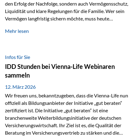
den Erfolg der Nachfolge, sondern auch Vermögensschutz,
Liquidität und klare Regelungen für die Familie. Wer sein
Vermögen langfristig sichern möchte, muss heute
international denken. Und genau hier setzt das Buch
Mehr lesen
„Erfolgsformel Liechtenstein“, herausgegeben und verfasst
von Rolf Klein, an – ein praxisnahes Nachschlagewerk, das
Vermögensnachfolge, Vermögensmanagement und
Vermögensschutz strategisch miteinander verbindet.
Infos für Sie
Warum klassische Nachfolgeplanung oft scheitert Viele
IDD Stunden bei Vienna-Life Webinaren
Vermögen werden erst im Todesfall übertragen. Das kann zu
sammeln
Problemen führen: Hohe Erbschaftsteuern Streitigkeiten
zwischen Erben Liquiditätsprobleme bei Immobilien…
12. März 2026
Wir freuen uns, bekanntzugeben, dass die Vienna-Life nun
offiziell als Bildungsanbieter der Initiative „gut beraten“
zertifiziert ist. Die Initiative „gut beraten“ ist eine
branchenweite Weiterbildungsinitiative der deutschen
Versicherungswirtschaft. Ihr Ziel ist es, die Qualität der
Beratung im Versicherungsvertrieb zu stärken und die