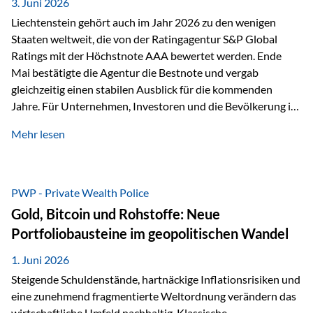
unseres Weges und unseres Anspruchs,…
3. Juni 2026
Liechtenstein gehört auch im Jahr 2026 zu den wenigen
Staaten weltweit, die von der Ratingagentur S&P Global
Ratings mit der Höchstnote AAA bewertet werden. Ende
Mai bestätigte die Agentur die Bestnote und vergab
gleichzeitig einen stabilen Ausblick für die kommenden
Jahre. Für Unternehmen, Investoren und die Bevölkerung ist
diese Einstufung ein wichtiges Signal. Sie unterstreicht die
Mehr lesen
finanzielle Stabilität des Landes sowie das Vertrauen
internationaler Märkte in den Wirtschafts- und
Finanzstandort Liechtenstein. Starker Wirtschaftsstandort
trotz Herausforderungen Die weltwirtschaftlichen
PWP - Private Wealth Police
Rahmenbedingungen bleiben anspruchsvoll. Geopolitische
Gold, Bitcoin und Rohstoffe: Neue
Unsicherheiten, eine verhaltene Investitionstätigkeit und
Portfoliobausteine im geopolitischen Wandel
eine schwächere Nachfrage in wichtigen Exportmärkten
beeinflussen auch die liechtensteinische Wirtschaft.
1. Juni 2026
Dennoch sieht…
Steigende Schuldenstände, hartnäckige Inflationsrisiken und
eine zunehmend fragmentierte Weltordnung verändern das
wirtschaftliche Umfeld nachhaltig. Klassische