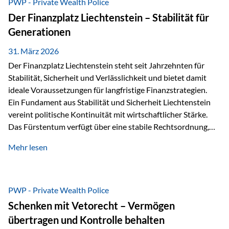
PWP - Private Wealth Police
heißt das:Diese Gelder gehören im Konkursfall nicht zur
Der Finanzplatz Liechtenstein – Stabilität für
allgemeinen Konkursmasse, sondern werden ausschließlich
Generationen
zur Erfüllung…
31. März 2026
Der Finanzplatz Liechtenstein steht seit Jahrzehnten für
Stabilität, Sicherheit und Verlässlichkeit und bietet damit
ideale Voraussetzungen für langfristige Finanzstrategien.
Ein Fundament aus Stabilität und Sicherheit Liechtenstein
vereint politische Kontinuität mit wirtschaftlicher Stärke.
Das Fürstentum verfügt über eine stabile Rechtsordnung,
die auf einer parlamentarischen Demokratie mit
Mehr lesen
monarchischen Elementen basiert. Diese Struktur schafft
nicht nur politische Stabilität, sondern auch eine
außergewöhnlich hohe Planungssicherheit für Investoren
und Unternehmen. Ein wesentliches Merkmal ist die
PWP - Private Wealth Police
Staatsfinanzierung: Liechtenstein weist keine
Schenken mit Vetorecht – Vermögen
Staatsschulden auf, und der Schutz der wirtschaftlichen
übertragen und Kontrolle behalten
Interessen der Bevölkerung ist in der Verfassung verankert.