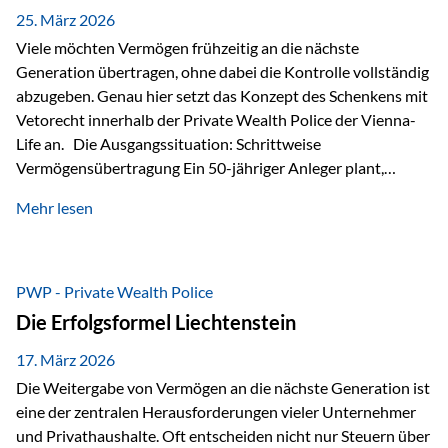
Besonders hervorzuheben ist hierbei Artikel 14 der
25. März 2026
liechtensteinischen Verfassung. Darin…
Viele möchten Vermögen frühzeitig an die nächste
Generation übertragen, ohne dabei die Kontrolle vollständig
abzugeben. Genau hier setzt das Konzept des Schenkens mit
Vetorecht innerhalb der Private Wealth Police der Vienna-
Life an. Die Ausgangssituation: Schrittweise
Vermögensübertragung Ein 50-jähriger Anleger plant,
seinem Kind Vermögen zu übertragen. Dabei soll nicht nur
Mehr lesen
der steuerliche Freibetrag optimal genutzt werden, sondern
auch sichergestellt sein, dass mit dem verschenken Geld
verantwortungsvoll umgegangen wird. Das Ziel:Eine
strukturierte, langfristige Vermögensübertragung, ohne die
PWP - Private Wealth Police
Kontrolle vollständig aus der Hand zu geben. Die Lösung:
Die Erfolgsformel Liechtenstein
Abschmelzung mit Vetorecht Die Umsetzung erfolgt über die
Private Wealth Police…
17. März 2026
Die Weitergabe von Vermögen an die nächste Generation ist
eine der zentralen Herausforderungen vieler Unternehmer
und Privathaushalte. Oft entscheiden nicht nur Steuern über