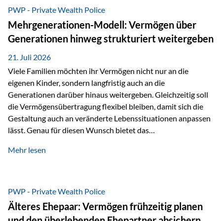
Abwicklung für Vertriebspartner deutlich effizienter
PWP - Private Wealth Police
gestaltet. Anträge werden direkt elektronisch übermittelt,
Mehrgenerationen-Modell: Vermögen über
Medienbrüche reduziert und die weitere Bearbeitung
Generationen hinweg strukturiert weitergeben
beschleunigt. Ab sofort können auch juristische Personen,
wie Kapitalgesellschaften oder Stiftungen, als
21. Juli 2026
Versicherungsnehmer eingesetzt werden. Damit erweitert
Viele Familien möchten ihr Vermögen nicht nur an die
die Vienna-Life die Einsatzmöglichkeiten der Private Wealth
eigenen Kinder, sondern langfristig auch an die
Police insbesondere für…
Generationen darüber hinaus weitergeben. Gleichzeitig soll
die Vermögensübertragung flexibel bleiben, damit sich die
Gestaltung auch an veränderte Lebenssituationen anpassen
lässt. Genau für diesen Wunsch bietet das
Mehrgenerationen-Modell der Private Wealth Police der
Mehr lesen
Vienna-Life eine interessante Lösung. Es ermöglicht,
Vermögen bereits heute generationenübergreifend zu
strukturieren und dennoch flexibel zu bleiben. Die
Ausgangssituation Stellen Sie sich folgende Familie vor: Die
PWP - Private Wealth Police
Großeltern haben über viele Jahre Vermögen aufgebaut. Ihr
Älteres Ehepaar: Vermögen frühzeitig planen
Wunsch ist es, dieses Vermögen nicht nur den eigenen
und den überlebenden Ehepartner absichern