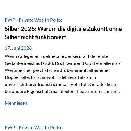
Chancen identifizieren, Risiken bewerten und Portfolios
gezielt steuern. Gerade in einem Umfeld, das von schnellen
Veränderungen geprägt ist, kann diese aktive
PWP - Private Wealth Police
Herangehensweise einen entscheidenden Mehrwert bieten.
Silber 2026: Warum die digitale Zukunft ohne
Was zeichnet aktive Fonds aus? Aktive Fonds verfolgen das
Silber nicht funktioniert
Ziel, nicht nur einen Markt abzubilden, sondern gezielt
Anlageentscheidungen zu treffen. Fondsmanager
17. Juni 2026
analysieren Unternehmen,…
Wenn Anleger an Edelmetalle denken, fällt der erste
Gedanke meist auf Gold. Doch während Gold vor allem als
Wertspeicher geschätzt wird, übernimmt Silber eine
Doppelrolle: Es ist sowohl Edelmetall als auch
unverzichtbarer Industriemetall-Rohstoff. Gerade diese
besondere Eigenschaft macht Silber heute interessanter
denn je. Denn die Welt wird nicht nur digitaler, sondern auch
Mehr lesen
elektrischer – und genau dort spielt Silber eine
entscheidende Rolle. Silber – das Metall der modernen
Wirtschaft Silber verfügt über die höchste elektrische
Leitfähigkeit aller Metalle. Diese Eigenschaft macht es für
PWP - Private Wealth Police