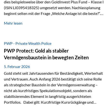
dies beispielsweise über den GoldInvest Plus Fund – Klasse I
(ISIN LI0395418325) umgesetzt werden. Nachlassplanung
beginnt selten mit der Frage „Welche Anlage ist die beste?“.
In der Praxis geht es zuerst um ganz andere Themen:Wer soll
Mehr lesen
was bekommen – wann – und in welcher Struktur?Und vor
allem: Wie lassen sich Streit, Liquiditätsengpässe oder
Notverkäufe vermeiden, wenn ein Todesfall eintritt? Gerade
bei größeren Vermögen ist das entscheidend.
PWP - Private Wealth Police
PWP Protect: Gold als stabiler
Vermögensbaustein in bewegten Zeiten
5. Februar 2026
Gold steht seit Jahrtausenden für Beständigkeit, Werterhalt
und Vertrauen. Auch Anfang 2026 bestätigt sich seine Rolle
als strategischer Baustein in der Vermögensverwaltung –
nicht als kurzfristiges Spekulationsobjekt, sondern als
stabilisierendes Element in langfristig ausgerichteten
Portfolios. Dabei gilt: Kurzfristige Kursrückgänge und
Schwankungen sind jederzeit möglich – insbesondere nach