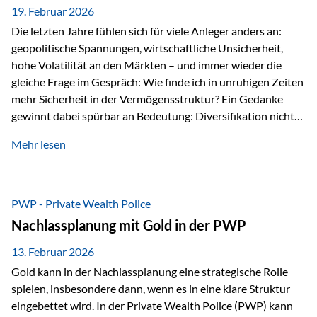
19. Februar 2026
Die letzten Jahre fühlen sich für viele Anleger anders an:
geopolitische Spannungen, wirtschaftliche Unsicherheit,
hohe Volatilität an den Märkten – und immer wieder die
gleiche Frage im Gespräch: Wie finde ich in unruhigen Zeiten
mehr Sicherheit in der Vermögensstruktur? Ein Gedanke
gewinnt dabei spürbar an Bedeutung: Diversifikation nicht
nur über Anlageklassen, sondern auch über Jurisdiktionen.
Mehr lesen
Wer Vermögen ausschließlich in einem Rechtsraum
organisiert, ist auch von dessen Rahmenbedingungen
besonders abhängig. Genau hier kann das Fürstentum
Liechtenstein eine Rolle spielen: außerhalb der EU, ohne
PWP - Private Wealth Police
Euro, mit einem eigenständigen Rechts- und Finanzplatz.
Nachlassplanung mit Gold in der PWP
Und genau an dieser Stelle setzt der 3-Zellenschutz an –…
13. Februar 2026
Gold kann in der Nachlassplanung eine strategische Rolle
spielen, insbesondere dann, wenn es in eine klare Struktur
eingebettet wird. In der Private Wealth Police (PWP) kann