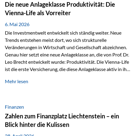
Strecke mit rund 4,8 Kilometern und 680 Höhenmetern
Die neue Anlageklasse Produktivität: Die
stellte die Teilnehmerinnen und Teilnehmer vor eine
Vienna-Life als Vorreiter
sportliche Herausforderung. Doch…
6. Mai 2026
Die Investmentwelt entwickelt sich ständig weiter. Neue
Trends entstehen meist dort, wo sich strukturelle
Veränderungen in Wirtschaft und Gesellschaft abzeichnen.
Genau hier setzt eine neue Anlageklasse an, die von Prof. Dr.
Leo Brecht entwickelt wurde: Produktivität. Die Vienna-Life
ist die erste Versicherung, die diese Anlageklasse aktiv in ihre
Lösung integriert und positioniert sich damit bewusst als
Mehr lesen
Vorreiter. Warum auf das Thema Produktivität setzen? Die
globalen Herausforderungen der Zeit, wie Inflation,
demografischer Wandel oder sinkendes
Wirtschaftswachstum, verändern die Spielregeln für
Finanzen
Investoren. Produktivität adressiert genau diese
Zahlen zum Finanzplatz Liechtenstein – ein
Herausforderungen, da wirtschaftliches Wachstum
Blick hinter die Kulissen
langfristig durch Produktivitätssteigerung entsteht, also
durch die Fähigkeit von Unternehmen, mehr…
28. April 2026