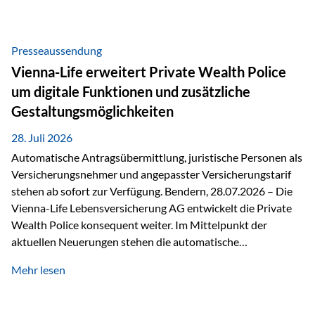
Beratung Digitale Prozesse und künstliche Intelligenz sind
längst Teil des Versicherungsalltags. Sie erleichtern
administrative Aufgaben, beschleunigen Abläufe und
Presseaussendung
schaffen mehr Zeit für das Wesentliche: die persönliche
Vienna-Life erweitert Private Wealth Police
Beratung. Gerade deshalb wird die individuelle Betreuung
um digitale Funktionen und zusätzliche
zum entscheidenden Erfolgsfaktor. Technologie kann
Gestaltungsmöglichkeiten
unterstützen, Vertrauen entsteht jedoch weiterhin im
persönlichen Gespräch. Bei der Vienna-Life reagieren…
28. Juli 2026
Automatische Antragsübermittlung, juristische Personen als
Versicherungsnehmer und angepasster Versicherungstarif
stehen ab sofort zur Verfügung. Bendern, 28.07.2026 – Die
Vienna-Life Lebensversicherung AG entwickelt die Private
Wealth Police konsequent weiter. Im Mittelpunkt der
aktuellen Neuerungen stehen die automatische
Antragsübermittlung, die Möglichkeit, juristische Personen
Mehr lesen
als Versicherungsnehmer einzusetzen, sowie eine
Überarbeitung des zugrundeliegenden Versicherungstarifes.
Durch die automatische Antragsübermittlung wird die