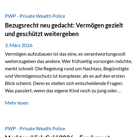
Das Problem: Laufende Besteuerung im Depot Im
Privatdepot fallen an: Abgeltungssteuer Fondsbesteuerung
PWP - Private Wealth Police
(Vorabpauschale, Teilfreistellung) Kein steuerlicher Abzug
Bezugsrecht neu gedacht: Vermögen gezielt
der Vermögensverwaltungs-Gebühren /
und geschützt weitergeben
Depotbankgebühren Jährliches Steuerreporting erforderlich
Zinsen, Dividenden und Kursgewinne werden laufend
3. März 2026
besteuert.
Vermögen aufzubauen ist das eine, es verantwortungsvoll
weiterzugeben das andere. Wer frühzeitig vorsorgen möchte,
merkt schnell: Die Regelung rund um Nachlass, Begünstigte
und Vermögensschutz ist komplexer, als es auf den ersten
Blick scheint. Denn es stellen sich entscheidende Fragen:
Was passiert, wenn das eigene Kind noch zu jung oder
unerfahren ist, um eine größere Summe sinnvoll zu
Mehr lesen
verwalten? Wie kann verhindert werden, dass Ex-Partner,
Gläubiger oder andere Dritte Zugriff auf das Vermögen
erhalten? Und wie lässt sich Vermögen klar und
unbürokratisch übertragen, ohne ausschließlich auf ein
PWP - Private Wealth Police
Testament angewiesen zu sein? Wenn klassische Lösungen