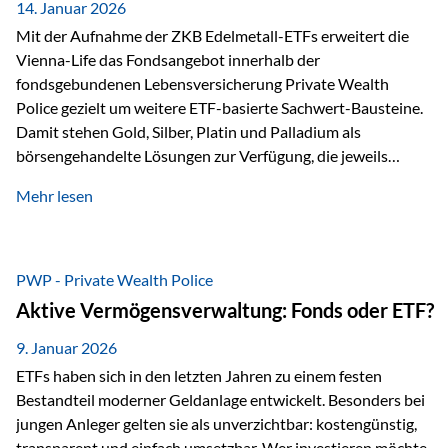
breit ab, ohne die…
14. Januar 2026
Mit der Aufnahme der ZKB Edelmetall-ETFs erweitert die
Vienna-Life das Fondsangebot innerhalb der
fondsgebundenen Lebensversicherung Private Wealth
Police gezielt um weitere ETF-basierte Sachwert-Bausteine.
Damit stehen Gold, Silber, Platin und Palladium als
börsengehandelte Lösungen zur Verfügung, die jeweils
physisch hinterlegte Edelmetalle abbilden. Der Fokus liegt
Mehr lesen
dabei nicht auf einzelnen Marktmeinungen, sondern auf
einer systematischen Portfoliologik: ETFs dienen als
transparente, effiziente Bausteine für Risikostreuung,
Inflationsrobustheit und Stabilisierung – eingebettet in eine
PWP - Private Wealth Police
liechtensteinische Versicherungsstruktur. Die
Aktive Vermögensverwaltung: Fonds oder ETF?
Sicherheitsarchitektur: Liechtenstein als Strukturprinzip Die
Private Wealth Police positioniert sich mit einer dreistufigen
9. Januar 2026
Sicherheitsarchitektur, die auf mehreren Ebenen ansetzt:
ETFs haben sich in den letzten Jahren zu einem festen
Stufe 1: Versicherer-Ebene • Versicherung mit…
Bestandteil moderner Geldanlage entwickelt. Besonders bei
jungen Anleger gelten sie als unverzichtbar: kostengünstig,
transparent und einfach umsetzbar. Wer investieren möchte,