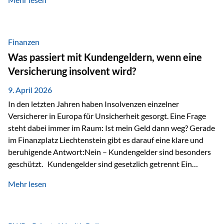
Modernes Value Investing als Grundlage Der
Investmentansatz von Estably basiert auf der
Weiterentwicklung des klassischen Value Investing. Im
Fokus stehen Unternehmen, deren Börsenkurs unter ihrem
Finanzen
inneren Wert liegt. Neben klassischen
Was passiert mit Kundengeldern, wenn eine
Bewertungskennzahlen werden auch qualitative Faktoren
Versicherung insolvent wird?
wie Geschäftsmodell, Wettbewerbsvorteile und
Managementqualität…
9. April 2026
In den letzten Jahren haben Insolvenzen einzelner
Versicherer in Europa für Unsicherheit gesorgt. Eine Frage
steht dabei immer im Raum: Ist mein Geld dann weg? Gerade
im Finanzplatz Liechtenstein gibt es darauf eine klare und
beruhigende Antwort:Nein – Kundengelder sind besonders
geschützt. Kundengelder sind gesetzlich getrennt Ein
zentraler Schutzmechanismus in Liechtenstein ist die
Mehr lesen
sogenannte Sondermasse. Das bedeutet:Die
Vermögenswerte, die zur Deckung der
Versicherungsverpflichtungen dienen, werden rechtlich vom
Vermögen der Versicherungsgesellschaft getrennt. Konkret