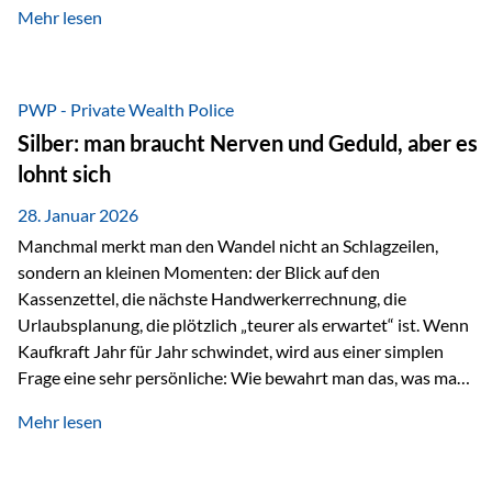
Mehr lesen
starken Anstiegen. Diese verändern jedoch nicht die
langfristige Funktion von Gold als Sachwert und
Diversifikationsinstrument. In einem Umfeld, das weiterhin
von geopolitischen Spannungen, einer stark ausgeweiteten
PWP - Private Wealth Police
Geldmenge sowie strukturellen Verschiebungen an den
Silber: man braucht Nerven und Geduld, aber es
Kapitalmärkten geprägt ist, bleibt Gold ein bewährter Anker.
lohnt sich
Nicht, weil…
28. Januar 2026
Manchmal merkt man den Wandel nicht an Schlagzeilen,
sondern an kleinen Momenten: der Blick auf den
Kassenzettel, die nächste Handwerkerrechnung, die
Urlaubsplanung, die plötzlich „teurer als erwartet“ ist. Wenn
Kaufkraft Jahr für Jahr schwindet, wird aus einer simplen
Frage eine sehr persönliche: Wie bewahrt man das, was man
sich aufgebaut hat? Genau dann wird es Zeit, sich
Mehr lesen
Sachwerten mit einer Investition in Sachwerte zu
beschäftigen; Nicht als Mode, sondern als Prinzip: Vermögen
soll nicht nur wachsen, sondern auch Substanz behalten –