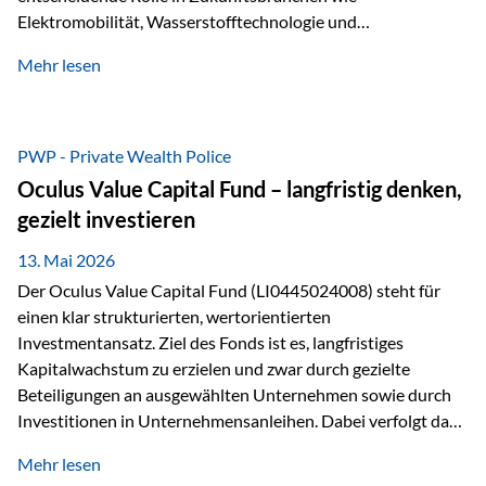
Elektromobilität, Wasserstofftechnologie und
Digitalisierung. Dadurch verbinden sie zwei wichtige
Mehr lesen
Faktoren für Investoren – begrenztes Angebot und
steigende industrielle Nachfrage. Edelmetalle als
Investment mit Zukunftspotenzial Während Gold oft als
klassischer „Sicherheitsanker“ gilt, bieten Silber, Platin und
PWP - Private Wealth Police
Palladium zusätzlich die Chance, von technologischen
Oculus Value Capital Fund – langfristig denken,
Entwicklungen zu profitieren. Die Nachfrage entsteht nicht
gezielt investieren
nur durch Anleger, sondern vor allem durch die Industrie.
Gerade in…
13. Mai 2026
Der Oculus Value Capital Fund (LI0445024008) steht für
einen klar strukturierten, wertorientierten
Investmentansatz. Ziel des Fonds ist es, langfristiges
Kapitalwachstum zu erzielen und zwar durch gezielte
Beteiligungen an ausgewählten Unternehmen sowie durch
Investitionen in Unternehmensanleihen. Dabei verfolgt das
Fondsmanagement eine klare Philosophie: Nicht kurzfristige
Mehr lesen
Marktbewegungen stehen im Fokus, sondern die