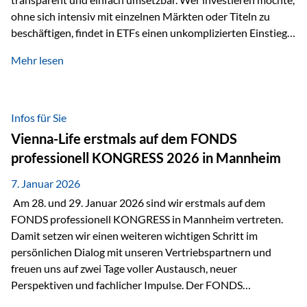
ohne sich intensiv mit einzelnen Märkten oder Titeln zu
beschäftigen, findet in ETFs einen unkomplizierten Einstieg
in den Kapitalmarkt. Aktiv gemanagte Fonds hingegen
Mehr lesen
werden häufig kritisch betrachtet. Sie gelten als teurer,
komplexer und weniger zeitgemäß. Doch greift diese
Einschätzung wirklich zu kurz? Ein differenzierter Blick zeigt:
Beide Ansätze haben ihre Berechtigung und ihre Stärken
Infos für Sie
entfalten sie oft gerade in Kombination. ETFs: Effizient, breit
Vienna-Life erstmals auf dem FONDS
gestreut und klar strukturiert…
professionell KONGRESS 2026 in Mannheim
7. Januar 2026
Am 28. und 29. Januar 2026 sind wir erstmals auf dem
FONDS professionell KONGRESS in Mannheim vertreten.
Damit setzen wir einen weiteren wichtigen Schritt im
persönlichen Dialog mit unseren Vertriebspartnern und
freuen uns auf zwei Tage voller Austausch, neuer
Perspektiven und fachlicher Impulse. Der FONDS
professionell KONGRESS zählt zu den wichtigsten