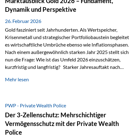
Marktausblick Gold 2026 – Fundament,
nicht ausreichen Traditionelle Nachlassregelungen stoßen
Dynamik und Perspektive
oft…
26. Februar 2026
Gold fasziniert seit Jahrhunderten. Als Wertspeicher,
Krisenmetall und strategischer Portfoliobaustein begleitet
es wirtschaftliche Umbrüche ebenso wie Inflationsphasen.
Nach einem außergewöhnlich starken Jahr 2025 stellt sich
nun die Frage: Wie ist das Umfeld 2026 einzuschätzen,
kurzfristig und langfristig? Starker Jahresauftakt nach
außergewöhnlichem Vorjahr Gold ist mit deutlicher
Mehr lesen
Dynamik in das Jahr 2026 gestartet. Zwischen dem
01.01.2026 und dem 31.01.2026 das Edelmetall: +12,8 % in
USD +11,7 % in EUR Durchschnitt über alle betrachteten
Währungen: +11,5 % Bereits 2025 war ein außergewöhnlich
PWP - Private Wealth Police
starkes Jahr: +64,4 % in USD Durchschnitt über alle
Der 3-Zellenschutz: Mehrschichtiger
Währungen: +56,6 % Langfristig zeigt sich ebenfalls ein
Vermögensschutz mit der Private Wealth
solides…
Police