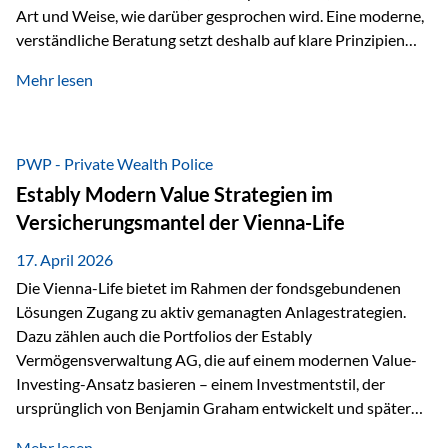
Art und Weise, wie darüber gesprochen wird. Eine moderne,
verständliche Beratung setzt deshalb auf klare Prinzipien
statt auf komplizierte Prognosen. Im Mittelpunkt stehen
Mehr lesen
fünf zentrale Faktoren: eine saubere Struktur, breite
Risikostreuung, Kosteneffizienz, steuerliche Optimierung
und ein wissenschaftlich fundierter Ansatz. Impulse zu
diesem Thema liefern unter anderem die praxisnahen
PWP - Private Wealth Police
Ansätze von Finanzexperte Klaus Rost, der seit vielen Jahren
Estably Modern Value Strategien im
für eine verständliche und…
Versicherungsmantel der Vienna-Life
17. April 2026
Die Vienna-Life bietet im Rahmen der fondsgebundenen
Lösungen Zugang zu aktiv gemanagten Anlagestrategien.
Dazu zählen auch die Portfolios der Estably
Vermögensverwaltung AG, die auf einem modernen Value-
Investing-Ansatz basieren – einem Investmentstil, der
ursprünglich von Benjamin Graham entwickelt und später
durch Investoren wie Warren Buffett weiter geprägt wurde.
Mehr lesen