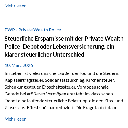
kontinuierliche Weiterbildung von vertrieblich tätigen
Mehr lesen
Personen transparent zu dokumentieren. Seit der
Umsetzung der EU-Versicherungsvertriebsrichtlinie besteht
eine gesetzliche Weiterbildungspflicht von mindestens 15
Stunden pro Jahr für vertrieblich tätige Personen in der
PWP - Private Wealth Police
Versicherungsbranche. Über die Weiterbildungsdatenbank
Steuerliche Ersparnisse mit der Private Wealth
von „gut beraten“ können absolvierte Bildungsmaßnahmen
Police: Depot oder Lebensversicherung, ein
zentral erfasst und dokumentiert werden. „gut beraten“
klarer steuerlicher Unterschied
zertifiziert Als zertifizierter Bildungsanbieter können unsere
Webinare nun für die…
10. März 2026
Im Leben ist vieles unsicher, außer der Tod und die Steuern.
Kapitalertragsteuer, Solidaritätszuschlag, Kirchensteuer,
Schenkungssteuer, Erbschaftssteuer, Vorabpauschale:
Gerade bei größeren Vermögen entsteht im klassischen
Depot eine laufende steuerliche Belastung, die den Zins- und
Zinseszins-Effekt spürbar reduziert. Die Frage lautet daher:
Wie kann Vermögen strukturiert werden, damit Steuern
Mehr lesen
nicht laufend Kapital entziehen – sondern möglichst lange im
System arbeiten? Hier setzt die Private Wealth Police an.