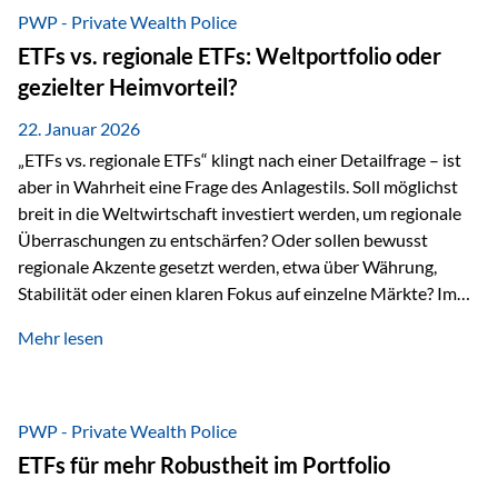
gerade dann, wenn Märkte nervös werden,…
PWP - Private Wealth Police
ETFs vs. regionale ETFs: Weltportfolio oder
gezielter Heimvorteil?
22. Januar 2026
„ETFs vs. regionale ETFs“ klingt nach einer Detailfrage – ist
aber in Wahrheit eine Frage des Anlagestils. Soll möglichst
breit in die Weltwirtschaft investiert werden, um regionale
Überraschungen zu entschärfen? Oder sollen bewusst
regionale Akzente gesetzt werden, etwa über Währung,
Stabilität oder einen klaren Fokus auf einzelne Märkte? Im
Rahmen der fondsgebundenen Lebensversicherung Private
Mehr lesen
Wealth Police der Vienna-Life lassen sich beide Ansätze
kombinieren. Der „Schutz“ im Portfolio entsteht dabei nicht
als Garantie, sondern als Zusammenspiel aus
Risikostreuung, Inflationsrobustheit und Stabilisierung. 1)
PWP - Private Wealth Police
Die Philosophiefrage: breit oder bewusst? Global investieren
ETFs für mehr Robustheit im Portfolio
bedeutet: Das Portfolio bildet die Weltmärkte möglichst