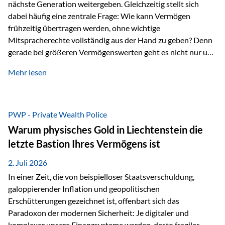
nächste Generation weitergeben. Gleichzeitig stellt sich
dabei häufig eine zentrale Frage: Wie kann Vermögen
frühzeitig übertragen werden, ohne wichtige
Mitspracherechte vollständig aus der Hand zu geben? Denn
gerade bei größeren Vermögenswerten geht es nicht nur um
die Frage der Übertragung. Es geht auch darum,
Mehr lesen
sicherzustellen, dass das Vermögen langfristig erhalten
bleibt und entsprechend der ursprünglichen Planung
verwendet wird. Ein Beispiel aus der Praxis Stellen Sie sich
folgende Situation vor: Ein Vater schenkt seiner Tochter
PWP - Private Wealth Police
einen Teil seines Vermögens. Einige Jahre später möchte die
Warum physisches Gold in Liechtenstein die
Tochter das Geld kurzfristig verwenden, um…
letzte Bastion Ihres Vermögens ist
2. Juli 2026
In einer Zeit, die von beispielloser Staatsverschuldung,
galoppierender Inflation und geopolitischen
Erschütterungen gezeichnet ist, offenbart sich das
Paradoxon der modernen Sicherheit: Je digitaler und
komplexer unsere Finanzsysteme werden, desto fragiler