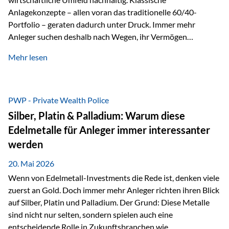
Anlagekonzepte – allen voran das traditionelle 60/40-
Portfolio – geraten dadurch unter Druck. Immer mehr
Anleger suchen deshalb nach Wegen, ihr Vermögen
langfristig gegen Kaufkraftverlust und geopolitische
Mehr lesen
Unsicherheit abzusichern. Genau hier rücken reale und
nicht-inflationierbare Werte wie Gold, Rohstoffe und
digitale Assets wieder in den Fokus. Gold gewinnt seine
monetäre Rolle zurück Gold erlebt derzeit eine
PWP - Private Wealth Police
bemerkenswerte Renaissance als monetärer Wertspeicher.
Silber, Platin & Palladium: Warum diese
Treiber sind Rekordkäufe der Zentralbanken, geopolitische
Edelmetalle für Anleger immer interessanter
Spannungen und ein schleichender Vertrauensverlust in
werden
ungedeckte Papierwährungen. Wie groß dieser
Vertrauensverlust ausfällt, zeigt ein nüchterner
20. Mai 2026
Langfristvergleich: Seit…
Wenn von Edelmetall-Investments die Rede ist, denken viele
zuerst an Gold. Doch immer mehr Anleger richten ihren Blick
auf Silber, Platin und Palladium. Der Grund: Diese Metalle
sind nicht nur selten, sondern spielen auch eine
entscheidende Rolle in Zukunftsbranchen wie