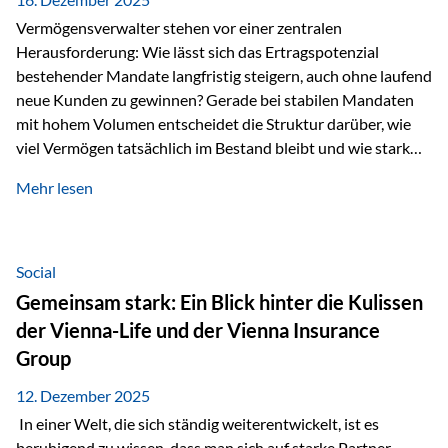
Vermögensverwalter stehen vor einer zentralen
Herausforderung: Wie lässt sich das Ertragspotenzial
bestehender Mandate langfristig steigern, auch ohne laufend
neue Kunden zu gewinnen? Gerade bei stabilen Mandaten
mit hohem Volumen entscheidet die Struktur darüber, wie
viel Vermögen tatsächlich im Bestand bleibt und wie stark
sich das Verwaltungsentgelt über die Jahre entwickelt. Ein
Mehr lesen
Beispiel verdeutlicht diese Wirkung besonders deutlich.
Wird ein Vermögen von 25 Millionen Euro über einen
Zeitraum von 20 Jahren verwaltet, ohne dass neue Kunden
hinzukommen, spielt nicht nur die Rendite eine Rolle. Auch
Social
steuerliche Effekte haben einen erheblichen Einfluss auf…
Gemeinsam stark: Ein Blick hinter die Kulissen
der Vienna-Life und der Vienna Insurance
Group
12. Dezember 2025
In einer Welt, die sich ständig weiterentwickelt, ist es
beruhigend zu wissen, dass man sich auf starke Partner