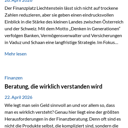
Der Finanzplatz Liechtenstein lässt sich nicht auf trockene
Zahlen reduzieren, aber sie geben einen eindrucksvollen
Einblick in die Stärke des kleinen Landes zwischen Österreich
und der Schweiz. Mit dem Motto „Denken in Generationen“
verfolgen Banken, Vermögensverwalter und Versicherungen
in Vaduz und Schaan eine langfristige Strategie. Im Fokus
stehen dabei vor allem: Qualität Stabilität internationaler
Mehr lesen
Marktzugang Liechtenstein hat sich in den letzten Jahren zu
einem wichtigen Drehpunkt für grenzüberschreitende
Finanzdienstleistungen entwickelt – und die aktuellsten
verfügbaren Kennzahlen (Stand Ende 2024, veröffentlicht
Finanzen
2025/2026)…
Beratung, die wirklich verstanden wird
22. April 2026
Wie legt man sein Geld sinnvoll an und vor allem so, dass
man es wirklich versteht? Genau hier liegt eine der größten
Herausforderungen in der Finanzberatung. Denn oft sind es
nicht die Produkte selbst, die kompliziert sind, sondern die