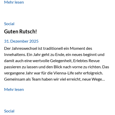
Mehr lesen
Branchentreffen für Finanz- und Versicherungsprofis im
deutschsprachigen Raum. Für uns bietet die Veranstaltung
die ideale Plattform, um aktuelle Themen rund um Vorsorge,
Vermögensstrukturierung und Nachfolgeplanung
Social
gemeinsam zu diskutieren. Persönlich für Sie vor Ort An
Guten Rutsch!
beiden Kongresstagen stehen Ihnen Maximilian
Fichtenbauer, Dirk…
31. Dezember 2025
Der Jahreswechsel ist traditionell ein Moment des
Innehaltens. Ein Jahr geht zu Ende, ein neues beginnt und
damit auch eine wertvolle Gelegenheit, Erlebtes Revue
passieren zu lassen und den Blick nach vorne zu richten. Das
vergangene Jahr war für die Vienna-Life sehr erfolgreich.
Gemeinsam als Team haben wir viel erreicht, neue Wege
beschritten und besondere Momente erlebt.
Mehr lesen
Veranstaltungen wie der Schnifisschnauf, aber auch unsere
Teamevents, vom Minigolf bis zur Weihnachtsfeier, haben
den Zusammenhalt gestärkt und gezeigt, wie wichtig ein
starkes Miteinander ist. Neben diesen gemeinsamen
Social