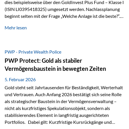
dies beispielsweise über den GoldInvest Plus Fund – Klasse I
(ISIN LI0395418325) umgesetzt werden. Nachlassplanung
beginnt selten mit der Frage „Welche Anlage ist die beste?“.
In der Praxis geht es zuerst um ganz andere Themen:Wer soll
Mehr lesen
was bekommen – wann – und in welcher Struktur?Und vor
allem: Wie lassen sich Streit, Liquiditätsengpässe oder
Notverkäufe vermeiden, wenn ein Todesfall eintritt? Gerade
bei größeren Vermögen ist das entscheidend.
PWP - Private Wealth Police
PWP Protect: Gold als stabiler
Vermögensbaustein in bewegten Zeiten
5. Februar 2026
Gold steht seit Jahrtausenden für Beständigkeit, Werterhalt
und Vertrauen. Auch Anfang 2026 bestätigt sich seine Rolle
als strategischer Baustein in der Vermögensverwaltung –
nicht als kurzfristiges Spekulationsobjekt, sondern als
stabilisierendes Element in langfristig ausgerichteten
Portfolios. Dabei gilt: Kurzfristige Kursrückgänge und
Schwankungen sind jederzeit möglich – insbesondere nach