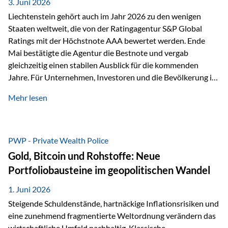
unseres Weges und unseres Anspruchs,…
3. Juni 2026
Liechtenstein gehört auch im Jahr 2026 zu den wenigen
Staaten weltweit, die von der Ratingagentur S&P Global
Ratings mit der Höchstnote AAA bewertet werden. Ende
Mai bestätigte die Agentur die Bestnote und vergab
gleichzeitig einen stabilen Ausblick für die kommenden
Jahre. Für Unternehmen, Investoren und die Bevölkerung ist
diese Einstufung ein wichtiges Signal. Sie unterstreicht die
Mehr lesen
finanzielle Stabilität des Landes sowie das Vertrauen
internationaler Märkte in den Wirtschafts- und
Finanzstandort Liechtenstein. Starker Wirtschaftsstandort
trotz Herausforderungen Die weltwirtschaftlichen
PWP - Private Wealth Police
Rahmenbedingungen bleiben anspruchsvoll. Geopolitische
Gold, Bitcoin und Rohstoffe: Neue
Unsicherheiten, eine verhaltene Investitionstätigkeit und
Portfoliobausteine im geopolitischen Wandel
eine schwächere Nachfrage in wichtigen Exportmärkten
beeinflussen auch die liechtensteinische Wirtschaft.
1. Juni 2026
Dennoch sieht…
Steigende Schuldenstände, hartnäckige Inflationsrisiken und
eine zunehmend fragmentierte Weltordnung verändern das
wirtschaftliche Umfeld nachhaltig. Klassische