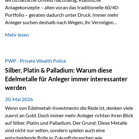
Anlagekonzepte – allen voran das traditionelle 60/40-
Portfolio – geraten dadurch unter Druck. Immer mehr
Anleger suchen deshalb nach Wegen, ihr Vermögen
langfristig gegen Kaufkraftverlust und geopolitische
Mehr lesen
Unsicherheit abzusichern. Genau hier rücken reale und
nicht-inflationierbare Werte wie Gold, Rohstoffe und
digitale Assets wieder in den Fokus. Gold gewinnt seine
monetäre Rolle zurück Gold erlebt derzeit eine
PWP - Private Wealth Police
bemerkenswerte Renaissance als monetärer Wertspeicher.
Silber, Platin & Palladium: Warum diese
Treiber sind Rekordkäufe der Zentralbanken, geopolitische
Edelmetalle für Anleger immer interessanter
Spannungen und ein schleichender Vertrauensverlust in
werden
ungedeckte Papierwährungen. Wie groß dieser
Vertrauensverlust ausfällt, zeigt ein nüchterner
20. Mai 2026
Langfristvergleich: Seit…
Wenn von Edelmetall-Investments die Rede ist, denken viele
zuerst an Gold. Doch immer mehr Anleger richten ihren Blick
auf Silber, Platin und Palladium. Der Grund: Diese Metalle
sind nicht nur selten, sondern spielen auch eine
entscheidende Rolle in Zukunftsbranchen wie