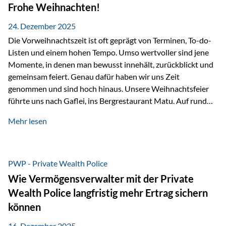
Erlebnissen konnten wir…
Frohe Weihnachten!
24. Dezember 2025
Die Vorweihnachtszeit ist oft geprägt von Terminen, To-do-
Listen und einem hohen Tempo. Umso wertvoller sind jene
Momente, in denen man bewusst innehält, zurückblickt und
gemeinsam feiert. Genau dafür haben wir uns Zeit
genommen und sind hoch hinaus. Unsere Weihnachtsfeier
führte uns nach Gaflei, ins Bergrestaurant Matu. Auf rund
1.500 Metern über dem Rheintal erwartete uns nicht nur ein
Mehr lesen
beeindruckendes Panorama, sondern auch etwas, das im
Alltag oft zu kurz kommt: Ruhe, Klarheit und echter
Weitblick, im wahrsten Sinne des Wortes. Inmitten
verschneiter Landschaft, bei feinem Essen, guter Musik und
PWP - Private Wealth Police
einer entspannten…
Wie Vermögensverwalter mit der Private
Wealth Police langfristig mehr Ertrag sichern
können
16. Dezember 2025