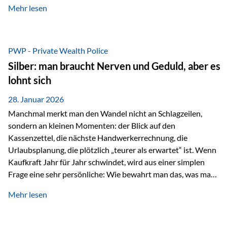
Mehr lesen
starken Anstiegen. Diese verändern jedoch nicht die
langfristige Funktion von Gold als Sachwert und
Diversifikationsinstrument. In einem Umfeld, das weiterhin
von geopolitischen Spannungen, einer stark ausgeweiteten
PWP - Private Wealth Police
Geldmenge sowie strukturellen Verschiebungen an den
Silber: man braucht Nerven und Geduld, aber es
Kapitalmärkten geprägt ist, bleibt Gold ein bewährter Anker.
lohnt sich
Nicht, weil…
28. Januar 2026
Manchmal merkt man den Wandel nicht an Schlagzeilen,
sondern an kleinen Momenten: der Blick auf den
Kassenzettel, die nächste Handwerkerrechnung, die
Urlaubsplanung, die plötzlich „teurer als erwartet“ ist. Wenn
Kaufkraft Jahr für Jahr schwindet, wird aus einer simplen
Frage eine sehr persönliche: Wie bewahrt man das, was man
sich aufgebaut hat? Genau dann wird es Zeit, sich
Mehr lesen
Sachwerten mit einer Investition in Sachwerte zu
beschäftigen; Nicht als Mode, sondern als Prinzip: Vermögen
soll nicht nur wachsen, sondern auch Substanz behalten –