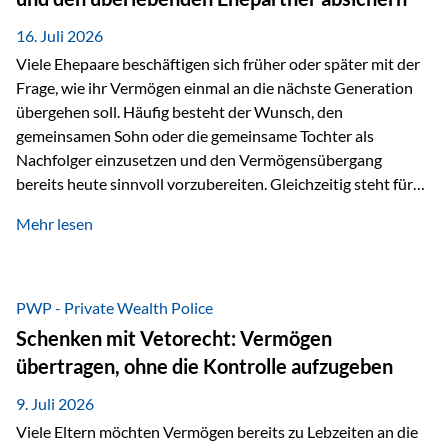
Kindern, sondern langfristig auch den Enkeln zukommen zu…
16. Juli 2026
Viele Ehepaare beschäftigen sich früher oder später mit der
Frage, wie ihr Vermögen einmal an die nächste Generation
übergehen soll. Häufig besteht der Wunsch, den
gemeinsamen Sohn oder die gemeinsame Tochter als
Nachfolger einzusetzen und den Vermögensübergang
bereits heute sinnvoll vorzubereiten. Gleichzeitig steht für
viele Ehepaare ein weiterer Aspekt im Mittelpunkt: Was
Mehr lesen
passiert, wenn einer der beiden verstirbt? Der überlebende
Ehepartner soll auch dann weiterhin finanziell unabhängig
bleiben und uneingeschränkt über das gemeinsame
Vermögen verfügen können. Genau für diese
PWP - Private Wealth Police
Ausgangssituation bietet die Private Wealth Police der
Schenken mit Vetorecht: Vermögen
Vienna-Life eine durchdachte Gestaltungsmöglichkeit. Die
übertragen, ohne die Kontrolle aufzugeben
Ausgangssituation Stellen Sie sich folgendes Beispiel vor:
Ein…
9. Juli 2026
Viele Eltern möchten Vermögen bereits zu Lebzeiten an die