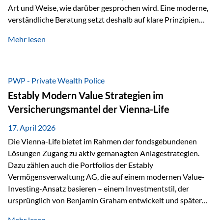
Art und Weise, wie darüber gesprochen wird. Eine moderne,
verständliche Beratung setzt deshalb auf klare Prinzipien
statt auf komplizierte Prognosen. Im Mittelpunkt stehen
Mehr lesen
fünf zentrale Faktoren: eine saubere Struktur, breite
Risikostreuung, Kosteneffizienz, steuerliche Optimierung
und ein wissenschaftlich fundierter Ansatz. Impulse zu
diesem Thema liefern unter anderem die praxisnahen
PWP - Private Wealth Police
Ansätze von Finanzexperte Klaus Rost, der seit vielen Jahren
Estably Modern Value Strategien im
für eine verständliche und…
Versicherungsmantel der Vienna-Life
17. April 2026
Die Vienna-Life bietet im Rahmen der fondsgebundenen
Lösungen Zugang zu aktiv gemanagten Anlagestrategien.
Dazu zählen auch die Portfolios der Estably
Vermögensverwaltung AG, die auf einem modernen Value-
Investing-Ansatz basieren – einem Investmentstil, der
ursprünglich von Benjamin Graham entwickelt und später
durch Investoren wie Warren Buffett weiter geprägt wurde.
Mehr lesen