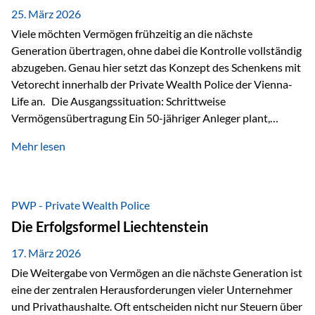
Besonders hervorzuheben ist hierbei Artikel 14 der
25. März 2026
liechtensteinischen Verfassung. Darin…
Viele möchten Vermögen frühzeitig an die nächste
Generation übertragen, ohne dabei die Kontrolle vollständig
abzugeben. Genau hier setzt das Konzept des Schenkens mit
Vetorecht innerhalb der Private Wealth Police der Vienna-
Life an. Die Ausgangssituation: Schrittweise
Vermögensübertragung Ein 50-jähriger Anleger plant,
seinem Kind Vermögen zu übertragen. Dabei soll nicht nur
Mehr lesen
der steuerliche Freibetrag optimal genutzt werden, sondern
auch sichergestellt sein, dass mit dem verschenken Geld
verantwortungsvoll umgegangen wird. Das Ziel:Eine
strukturierte, langfristige Vermögensübertragung, ohne die
PWP - Private Wealth Police
Kontrolle vollständig aus der Hand zu geben. Die Lösung:
Die Erfolgsformel Liechtenstein
Abschmelzung mit Vetorecht Die Umsetzung erfolgt über die
Private Wealth Police…
17. März 2026
Die Weitergabe von Vermögen an die nächste Generation ist
eine der zentralen Herausforderungen vieler Unternehmer
und Privathaushalte. Oft entscheiden nicht nur Steuern über