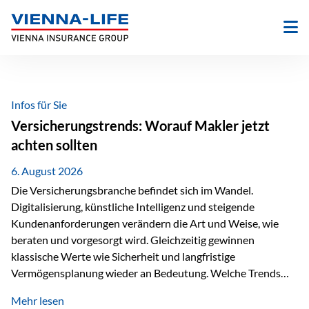
Zum
Inhalt
springen
Infos für Sie
Versicherungstrends: Worauf Makler jetzt
achten sollten
6. August 2026
Die Versicherungsbranche befindet sich im Wandel.
Digitalisierung, künstliche Intelligenz und steigende
Kundenanforderungen verändern die Art und Weise, wie
beraten und vorgesorgt wird. Gleichzeitig gewinnen
klassische Werte wie Sicherheit und langfristige
Vermögensplanung wieder an Bedeutung. Welche Trends
sollten Versicherungsmakler deshalb aktuell besonders im
Mehr lesen
Blick behalten? Digitalisierung und KI verändern die