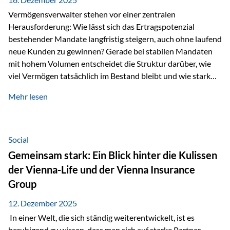
Vermögensverwalter stehen vor einer zentralen
Herausforderung: Wie lässt sich das Ertragspotenzial
bestehender Mandate langfristig steigern, auch ohne laufend
neue Kunden zu gewinnen? Gerade bei stabilen Mandaten
mit hohem Volumen entscheidet die Struktur darüber, wie
viel Vermögen tatsächlich im Bestand bleibt und wie stark
sich das Verwaltungsentgelt über die Jahre entwickelt. Ein
Mehr lesen
Beispiel verdeutlicht diese Wirkung besonders deutlich.
Wird ein Vermögen von 25 Millionen Euro über einen
Zeitraum von 20 Jahren verwaltet, ohne dass neue Kunden
hinzukommen, spielt nicht nur die Rendite eine Rolle. Auch
Social
steuerliche Effekte haben einen erheblichen Einfluss auf…
Gemeinsam stark: Ein Blick hinter die Kulissen
der Vienna-Life und der Vienna Insurance
Group
12. Dezember 2025
In einer Welt, die sich ständig weiterentwickelt, ist es
beruhigend zu wissen, dass man sich auf starke Partner