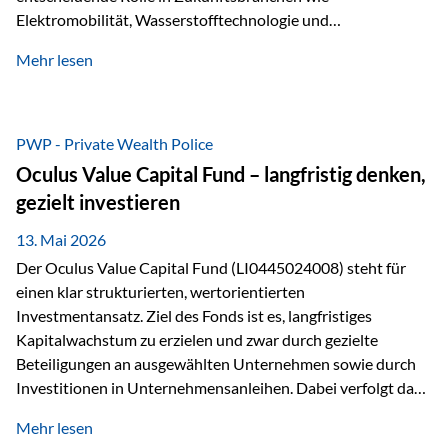
Elektromobilität, Wasserstofftechnologie und
Digitalisierung. Dadurch verbinden sie zwei wichtige
Mehr lesen
Faktoren für Investoren – begrenztes Angebot und
steigende industrielle Nachfrage. Edelmetalle als
Investment mit Zukunftspotenzial Während Gold oft als
klassischer „Sicherheitsanker“ gilt, bieten Silber, Platin und
PWP - Private Wealth Police
Palladium zusätzlich die Chance, von technologischen
Oculus Value Capital Fund – langfristig denken,
Entwicklungen zu profitieren. Die Nachfrage entsteht nicht
gezielt investieren
nur durch Anleger, sondern vor allem durch die Industrie.
Gerade in…
13. Mai 2026
Der Oculus Value Capital Fund (LI0445024008) steht für
einen klar strukturierten, wertorientierten
Investmentansatz. Ziel des Fonds ist es, langfristiges
Kapitalwachstum zu erzielen und zwar durch gezielte
Beteiligungen an ausgewählten Unternehmen sowie durch
Investitionen in Unternehmensanleihen. Dabei verfolgt das
Fondsmanagement eine klare Philosophie: Nicht kurzfristige
Mehr lesen
Marktbewegungen stehen im Fokus, sondern die