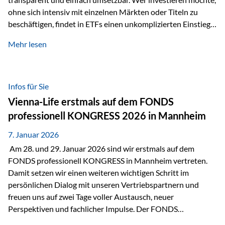
ohne sich intensiv mit einzelnen Märkten oder Titeln zu
beschäftigen, findet in ETFs einen unkomplizierten Einstieg
in den Kapitalmarkt. Aktiv gemanagte Fonds hingegen
Mehr lesen
werden häufig kritisch betrachtet. Sie gelten als teurer,
komplexer und weniger zeitgemäß. Doch greift diese
Einschätzung wirklich zu kurz? Ein differenzierter Blick zeigt:
Beide Ansätze haben ihre Berechtigung und ihre Stärken
Infos für Sie
entfalten sie oft gerade in Kombination. ETFs: Effizient, breit
Vienna-Life erstmals auf dem FONDS
gestreut und klar strukturiert…
professionell KONGRESS 2026 in Mannheim
7. Januar 2026
Am 28. und 29. Januar 2026 sind wir erstmals auf dem
FONDS professionell KONGRESS in Mannheim vertreten.
Damit setzen wir einen weiteren wichtigen Schritt im
persönlichen Dialog mit unseren Vertriebspartnern und
freuen uns auf zwei Tage voller Austausch, neuer
Perspektiven und fachlicher Impulse. Der FONDS
professionell KONGRESS zählt zu den wichtigsten