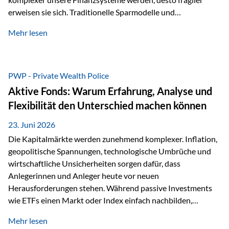
erweisen sie sich. Traditionelle Sparmodelle und
papierbasierte Anlagen, die über Jahrzehnte als
Mehr lesen
unumstößlich galten, versagen angesichts der expansiven
Geldpolitik der Zentralbanken. In diesem Umfeld stellt die
Rückbesinnung auf ein Jahrtausende altes Edelmetall keine
Nostalgie dar, sondern ist die modernste und strategisch
PWP - Private Wealth Police
klügste Antwort auf globale Instabilität. Physische Werte
Aktive Fonds: Warum Erfahrung, Analyse und
und der richtige Rechtsstandort sind heute keine bloße
Flexibilität den Unterschied machen können
Option mehr, sondern eine strategische Notwendigkeit. 1.
Der massive Aufwand hinter einem winzigen…
23. Juni 2026
Die Kapitalmärkte werden zunehmend komplexer. Inflation,
geopolitische Spannungen, technologische Umbrüche und
wirtschaftliche Unsicherheiten sorgen dafür, dass
Anlegerinnen und Anleger heute vor neuen
Herausforderungen stehen. Während passive Investments
wie ETFs einen Markt oder Index einfach nachbilden,
verfolgen aktiv gemanagte Fonds einen anderen Ansatz: Sie
Mehr lesen
setzen auf die Expertise erfahrener Fondsmanager, die