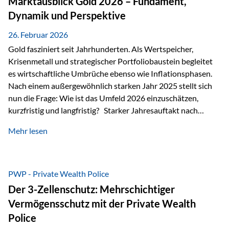
Marktausblick Gold 2026 – Fundament,
nicht ausreichen Traditionelle Nachlassregelungen stoßen
Dynamik und Perspektive
oft…
26. Februar 2026
Gold fasziniert seit Jahrhunderten. Als Wertspeicher,
Krisenmetall und strategischer Portfoliobaustein begleitet
es wirtschaftliche Umbrüche ebenso wie Inflationsphasen.
Nach einem außergewöhnlich starken Jahr 2025 stellt sich
nun die Frage: Wie ist das Umfeld 2026 einzuschätzen,
kurzfristig und langfristig? Starker Jahresauftakt nach
außergewöhnlichem Vorjahr Gold ist mit deutlicher
Mehr lesen
Dynamik in das Jahr 2026 gestartet. Zwischen dem
01.01.2026 und dem 31.01.2026 das Edelmetall: +12,8 % in
USD +11,7 % in EUR Durchschnitt über alle betrachteten
Währungen: +11,5 % Bereits 2025 war ein außergewöhnlich
PWP - Private Wealth Police
starkes Jahr: +64,4 % in USD Durchschnitt über alle
Der 3-Zellenschutz: Mehrschichtiger
Währungen: +56,6 % Langfristig zeigt sich ebenfalls ein
Vermögensschutz mit der Private Wealth
solides…
Police