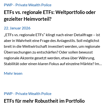
gerade dann, wenn Märkte nervös werden,…
PWP - Private Wealth Police
ETFs vs. regionale ETFs: Weltportfolio oder
gezielter Heimvorteil?
22. Januar 2026
„ETFs vs. regionale ETFs“ klingt nach einer Detailfrage – ist
aber in Wahrheit eine Frage des Anlagestils. Soll möglichst
breit in die Weltwirtschaft investiert werden, um regionale
Überraschungen zu entschärfen? Oder sollen bewusst
regionale Akzente gesetzt werden, etwa über Währung,
Stabilität oder einen klaren Fokus auf einzelne Märkte? Im
Rahmen der fondsgebundenen Lebensversicherung Private
Mehr lesen
Wealth Police der Vienna-Life lassen sich beide Ansätze
kombinieren. Der „Schutz“ im Portfolio entsteht dabei nicht
als Garantie, sondern als Zusammenspiel aus
Risikostreuung, Inflationsrobustheit und Stabilisierung. 1)
PWP - Private Wealth Police
Die Philosophiefrage: breit oder bewusst? Global investieren
ETFs für mehr Robustheit im Portfolio
bedeutet: Das Portfolio bildet die Weltmärkte möglichst