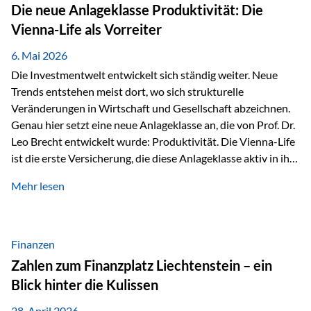
Strecke mit rund 4,8 Kilometern und 680 Höhenmetern
Die neue Anlageklasse Produktivität: Die
stellte die Teilnehmerinnen und Teilnehmer vor eine
Vienna-Life als Vorreiter
sportliche Herausforderung. Doch…
6. Mai 2026
Die Investmentwelt entwickelt sich ständig weiter. Neue
Trends entstehen meist dort, wo sich strukturelle
Veränderungen in Wirtschaft und Gesellschaft abzeichnen.
Genau hier setzt eine neue Anlageklasse an, die von Prof. Dr.
Leo Brecht entwickelt wurde: Produktivität. Die Vienna-Life
ist die erste Versicherung, die diese Anlageklasse aktiv in ihre
Lösung integriert und positioniert sich damit bewusst als
Mehr lesen
Vorreiter. Warum auf das Thema Produktivität setzen? Die
globalen Herausforderungen der Zeit, wie Inflation,
demografischer Wandel oder sinkendes
Wirtschaftswachstum, verändern die Spielregeln für
Finanzen
Investoren. Produktivität adressiert genau diese
Zahlen zum Finanzplatz Liechtenstein – ein
Herausforderungen, da wirtschaftliches Wachstum
Blick hinter die Kulissen
langfristig durch Produktivitätssteigerung entsteht, also
durch die Fähigkeit von Unternehmen, mehr…
28. April 2026