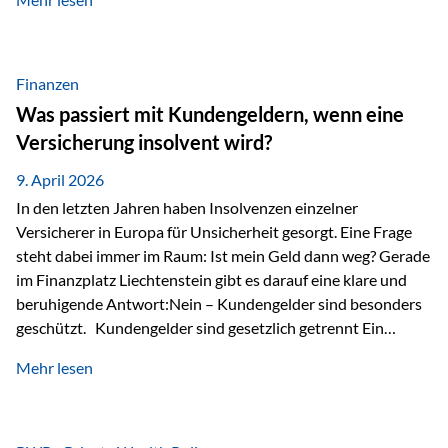
Modernes Value Investing als Grundlage Der
Investmentansatz von Estably basiert auf der
Weiterentwicklung des klassischen Value Investing. Im
Fokus stehen Unternehmen, deren Börsenkurs unter ihrem
Finanzen
inneren Wert liegt. Neben klassischen
Was passiert mit Kundengeldern, wenn eine
Bewertungskennzahlen werden auch qualitative Faktoren
Versicherung insolvent wird?
wie Geschäftsmodell, Wettbewerbsvorteile und
Managementqualität…
9. April 2026
In den letzten Jahren haben Insolvenzen einzelner
Versicherer in Europa für Unsicherheit gesorgt. Eine Frage
steht dabei immer im Raum: Ist mein Geld dann weg? Gerade
im Finanzplatz Liechtenstein gibt es darauf eine klare und
beruhigende Antwort:Nein – Kundengelder sind besonders
geschützt. Kundengelder sind gesetzlich getrennt Ein
zentraler Schutzmechanismus in Liechtenstein ist die
Mehr lesen
sogenannte Sondermasse. Das bedeutet:Die
Vermögenswerte, die zur Deckung der
Versicherungsverpflichtungen dienen, werden rechtlich vom
Vermögen der Versicherungsgesellschaft getrennt. Konkret