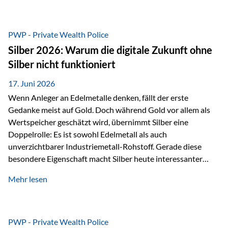
Chancen identifizieren, Risiken bewerten und Portfolios
gezielt steuern. Gerade in einem Umfeld, das von schnellen
Veränderungen geprägt ist, kann diese aktive
PWP - Private Wealth Police
Herangehensweise einen entscheidenden Mehrwert bieten.
Silber 2026: Warum die digitale Zukunft ohne
Was zeichnet aktive Fonds aus? Aktive Fonds verfolgen das
Silber nicht funktioniert
Ziel, nicht nur einen Markt abzubilden, sondern gezielt
Anlageentscheidungen zu treffen. Fondsmanager
17. Juni 2026
analysieren Unternehmen,…
Wenn Anleger an Edelmetalle denken, fällt der erste
Gedanke meist auf Gold. Doch während Gold vor allem als
Wertspeicher geschätzt wird, übernimmt Silber eine
Doppelrolle: Es ist sowohl Edelmetall als auch
unverzichtbarer Industriemetall-Rohstoff. Gerade diese
besondere Eigenschaft macht Silber heute interessanter
denn je. Denn die Welt wird nicht nur digitaler, sondern auch
Mehr lesen
elektrischer – und genau dort spielt Silber eine
entscheidende Rolle. Silber – das Metall der modernen
Wirtschaft Silber verfügt über die höchste elektrische
Leitfähigkeit aller Metalle. Diese Eigenschaft macht es für
PWP - Private Wealth Police