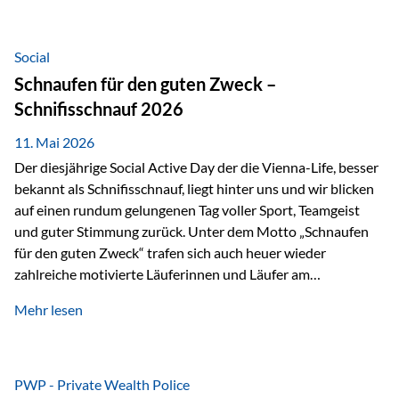
tatsächliche wirtschaftliche Entwicklung von Unternehmen
über viele Jahre hinweg. Als Teil der Produktauswahl
innerhalb der Private Wealth Police der Vienna-Life steht
Social
der Oculus Value Capital Fund für einen langfristig
Schnaufen für den guten Zweck –
orientierten Value-Investing-Ansatz mit Fokus auf
Schnifisschnauf 2026
fundamentale Unternehmensanalyse und nachhaltige
Wertentwicklung. Der Investmentansatz: Value Investing
11. Mai 2026
mit Weitblick Im Zentrum steht ein…
Der diesjährige Social Active Day der die Vienna-Life, besser
bekannt als Schnifisschnauf, liegt hinter uns und wir blicken
auf einen rundum gelungenen Tag voller Sport, Teamgeist
und guter Stimmung zurück. Unter dem Motto „Schnaufen
für den guten Zweck“ trafen sich auch heuer wieder
zahlreiche motivierte Läuferinnen und Läufer am
Dünserberg in Schnifis, um gemeinsam sportliche
Mehr lesen
Höchstleistungen für einen guten Zweck zu erbringen. Mit
grosser Freude dürfen wir verkünden, dass dabei
beeindruckende 14.000 Euro zugunsten des Schulheims
Mäder gesammelt werden konnten. Die anspruchsvolle
PWP - Private Wealth Police