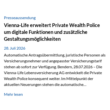
Beratung Digitale Prozesse und künstliche Intelligenz sind
längst Teil des Versicherungsalltags. Sie erleichtern
administrative Aufgaben, beschleunigen Abläufe und
Presseaussendung
schaffen mehr Zeit für das Wesentliche: die persönliche
Vienna-Life erweitert Private Wealth Police
Beratung. Gerade deshalb wird die individuelle Betreuung
um digitale Funktionen und zusätzliche
zum entscheidenden Erfolgsfaktor. Technologie kann
Gestaltungsmöglichkeiten
unterstützen, Vertrauen entsteht jedoch weiterhin im
persönlichen Gespräch. Bei der Vienna-Life reagieren…
28. Juli 2026
Automatische Antragsübermittlung, juristische Personen als
Versicherungsnehmer und angepasster Versicherungstarif
stehen ab sofort zur Verfügung. Bendern, 28.07.2026 – Die
Vienna-Life Lebensversicherung AG entwickelt die Private
Wealth Police konsequent weiter. Im Mittelpunkt der
aktuellen Neuerungen stehen die automatische
Antragsübermittlung, die Möglichkeit, juristische Personen
Mehr lesen
als Versicherungsnehmer einzusetzen, sowie eine
Überarbeitung des zugrundeliegenden Versicherungstarifes.
Durch die automatische Antragsübermittlung wird die