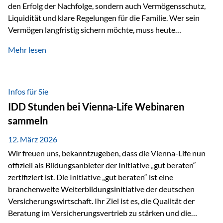
den Erfolg der Nachfolge, sondern auch Vermögensschutz,
Liquidität und klare Regelungen für die Familie. Wer sein
Vermögen langfristig sichern möchte, muss heute
international denken. Und genau hier setzt das Buch
Mehr lesen
„Erfolgsformel Liechtenstein“, herausgegeben und verfasst
von Rolf Klein, an – ein praxisnahes Nachschlagewerk, das
Vermögensnachfolge, Vermögensmanagement und
Vermögensschutz strategisch miteinander verbindet.
Infos für Sie
Warum klassische Nachfolgeplanung oft scheitert Viele
IDD Stunden bei Vienna-Life Webinaren
Vermögen werden erst im Todesfall übertragen. Das kann zu
sammeln
Problemen führen: Hohe Erbschaftsteuern Streitigkeiten
zwischen Erben Liquiditätsprobleme bei Immobilien…
12. März 2026
Wir freuen uns, bekanntzugeben, dass die Vienna-Life nun
offiziell als Bildungsanbieter der Initiative „gut beraten“
zertifiziert ist. Die Initiative „gut beraten“ ist eine
branchenweite Weiterbildungsinitiative der deutschen
Versicherungswirtschaft. Ihr Ziel ist es, die Qualität der
Beratung im Versicherungsvertrieb zu stärken und die