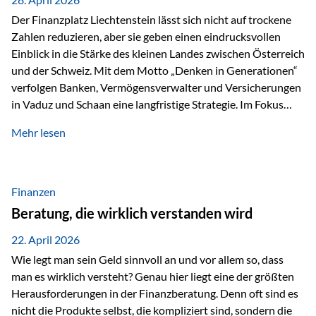
Der Finanzplatz Liechtenstein lässt sich nicht auf trockene
Zahlen reduzieren, aber sie geben einen eindrucksvollen
Einblick in die Stärke des kleinen Landes zwischen Österreich
und der Schweiz. Mit dem Motto „Denken in Generationen“
verfolgen Banken, Vermögensverwalter und Versicherungen
in Vaduz und Schaan eine langfristige Strategie. Im Fokus
stehen dabei vor allem: Qualität Stabilität internationaler
Mehr lesen
Marktzugang Liechtenstein hat sich in den letzten Jahren zu
einem wichtigen Drehpunkt für grenzüberschreitende
Finanzdienstleistungen entwickelt – und die aktuellsten
verfügbaren Kennzahlen (Stand Ende 2024, veröffentlicht
Finanzen
2025/2026)…
Beratung, die wirklich verstanden wird
22. April 2026
Wie legt man sein Geld sinnvoll an und vor allem so, dass
man es wirklich versteht? Genau hier liegt eine der größten
Herausforderungen in der Finanzberatung. Denn oft sind es
nicht die Produkte selbst, die kompliziert sind, sondern die