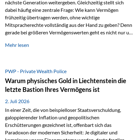
nächste Generation weitergeben. Gleichzeitig stellt sich
dabei häufig eine zentrale Frage: Wie kann Vermögen
frühzeitig übertragen werden, ohne wichtige
Mitspracherechte vollständig aus der Hand zu geben? Denn
gerade bei größeren Vermögenswerten geht es nicht nur um
die Frage der Übertragung. Es geht auch darum,
Mehr lesen
sicherzustellen, dass das Vermögen langfristig erhalten
bleibt und entsprechend der ursprünglichen Planung
verwendet wird. Ein Beispiel aus der Praxis Stellen Sie sich
folgende Situation vor: Ein Vater schenkt seiner Tochter
PWP - Private Wealth Police
einen Teil seines Vermögens. Einige Jahre später möchte die
Warum physisches Gold in Liechtenstein die
Tochter das Geld kurzfristig verwenden, um…
letzte Bastion Ihres Vermögens ist
2. Juli 2026
In einer Zeit, die von beispielloser Staatsverschuldung,
galoppierender Inflation und geopolitischen
Erschütterungen gezeichnet ist, offenbart sich das
Paradoxon der modernen Sicherheit: Je digitaler und
komplexer unsere Finanzsysteme werden, desto fragiler