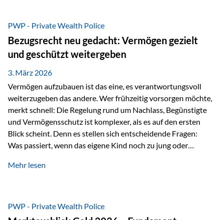
Das Problem: Laufende Besteuerung im Depot Im
Privatdepot fallen an: Abgeltungssteuer Fondsbesteuerung
PWP - Private Wealth Police
(Vorabpauschale, Teilfreistellung) Kein steuerlicher Abzug
Bezugsrecht neu gedacht: Vermögen gezielt
der Vermögensverwaltungs-Gebühren /
und geschützt weitergeben
Depotbankgebühren Jährliches Steuerreporting erforderlich
Zinsen, Dividenden und Kursgewinne werden laufend
3. März 2026
besteuert.
Vermögen aufzubauen ist das eine, es verantwortungsvoll
weiterzugeben das andere. Wer frühzeitig vorsorgen möchte,
merkt schnell: Die Regelung rund um Nachlass, Begünstigte
und Vermögensschutz ist komplexer, als es auf den ersten
Blick scheint. Denn es stellen sich entscheidende Fragen:
Was passiert, wenn das eigene Kind noch zu jung oder
unerfahren ist, um eine größere Summe sinnvoll zu
Mehr lesen
verwalten? Wie kann verhindert werden, dass Ex-Partner,
Gläubiger oder andere Dritte Zugriff auf das Vermögen
erhalten? Und wie lässt sich Vermögen klar und
unbürokratisch übertragen, ohne ausschließlich auf ein
PWP - Private Wealth Police
Testament angewiesen zu sein? Wenn klassische Lösungen