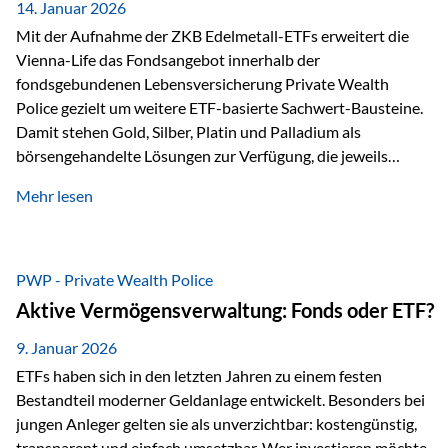
breit ab, ohne die…
14. Januar 2026
Mit der Aufnahme der ZKB Edelmetall-ETFs erweitert die
Vienna-Life das Fondsangebot innerhalb der
fondsgebundenen Lebensversicherung Private Wealth
Police gezielt um weitere ETF-basierte Sachwert-Bausteine.
Damit stehen Gold, Silber, Platin und Palladium als
börsengehandelte Lösungen zur Verfügung, die jeweils
physisch hinterlegte Edelmetalle abbilden. Der Fokus liegt
Mehr lesen
dabei nicht auf einzelnen Marktmeinungen, sondern auf
einer systematischen Portfoliologik: ETFs dienen als
transparente, effiziente Bausteine für Risikostreuung,
Inflationsrobustheit und Stabilisierung – eingebettet in eine
PWP - Private Wealth Police
liechtensteinische Versicherungsstruktur. Die
Aktive Vermögensverwaltung: Fonds oder ETF?
Sicherheitsarchitektur: Liechtenstein als Strukturprinzip Die
Private Wealth Police positioniert sich mit einer dreistufigen
9. Januar 2026
Sicherheitsarchitektur, die auf mehreren Ebenen ansetzt:
ETFs haben sich in den letzten Jahren zu einem festen
Stufe 1: Versicherer-Ebene • Versicherung mit…
Bestandteil moderner Geldanlage entwickelt. Besonders bei
jungen Anleger gelten sie als unverzichtbar: kostengünstig,
transparent und einfach umsetzbar. Wer investieren möchte,