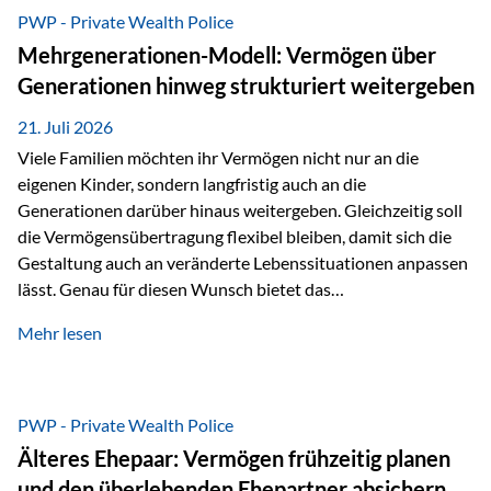
Abwicklung für Vertriebspartner deutlich effizienter
PWP - Private Wealth Police
gestaltet. Anträge werden direkt elektronisch übermittelt,
Mehrgenerationen-Modell: Vermögen über
Medienbrüche reduziert und die weitere Bearbeitung
Generationen hinweg strukturiert weitergeben
beschleunigt. Ab sofort können auch juristische Personen,
wie Kapitalgesellschaften oder Stiftungen, als
21. Juli 2026
Versicherungsnehmer eingesetzt werden. Damit erweitert
Viele Familien möchten ihr Vermögen nicht nur an die
die Vienna-Life die Einsatzmöglichkeiten der Private Wealth
eigenen Kinder, sondern langfristig auch an die
Police insbesondere für…
Generationen darüber hinaus weitergeben. Gleichzeitig soll
die Vermögensübertragung flexibel bleiben, damit sich die
Gestaltung auch an veränderte Lebenssituationen anpassen
lässt. Genau für diesen Wunsch bietet das
Mehrgenerationen-Modell der Private Wealth Police der
Mehr lesen
Vienna-Life eine interessante Lösung. Es ermöglicht,
Vermögen bereits heute generationenübergreifend zu
strukturieren und dennoch flexibel zu bleiben. Die
Ausgangssituation Stellen Sie sich folgende Familie vor: Die
PWP - Private Wealth Police
Großeltern haben über viele Jahre Vermögen aufgebaut. Ihr
Älteres Ehepaar: Vermögen frühzeitig planen
Wunsch ist es, dieses Vermögen nicht nur den eigenen
und den überlebenden Ehepartner absichern