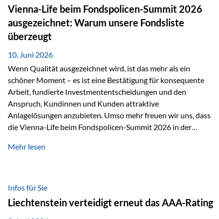
zahlreiche Zukunftstechnologien praktisch unverzichtbar.
Vienna-Life beim Fondspolicen-Summit 2026
Silber findet sich unter anderem in: Solarmodulen
ausgezeichnet: Warum unsere Fondsliste
Elektrofahrzeugen Halbleitern Smartphones und Tablets…
überzeugt
10. Juni 2026
Wenn Qualität ausgezeichnet wird, ist das mehr als ein
schöner Moment – es ist eine Bestätigung für konsequente
Arbeit, fundierte Investmententscheidungen und den
Anspruch, Kundinnen und Kunden attraktive
Anlagelösungen anzubieten. Umso mehr freuen wir uns, dass
die Vienna-Life beim Fondspolicen-Summit 2026 in der
Kategorie ETF/Passiv ausgezeichnet wurde. Grundlage
Mehr lesen
dieser Ehrung ist der renommierte Fondspolicenreport der
SAM – Smart Asset Management Service GmbH, bei dem
mehr als 20 Fondspolicen-Anbieter aus Investmentsicht
analysiert und verglichen wurden. Das Ergebnis: Die ETF-
Infos für Sie
Auswahl der Vienna-Life zählt zu den drei besten Angeboten
Liechtenstein verteidigt erneut das AAA-Rating
am Markt. Für uns ist diese Auszeichnung eine Bestätigung