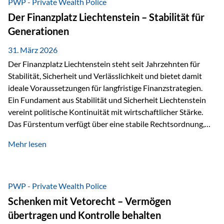
PWP - Private Wealth Police
heißt das:Diese Gelder gehören im Konkursfall nicht zur
Der Finanzplatz Liechtenstein – Stabilität für
allgemeinen Konkursmasse, sondern werden ausschließlich
Generationen
zur Erfüllung…
31. März 2026
Der Finanzplatz Liechtenstein steht seit Jahrzehnten für
Stabilität, Sicherheit und Verlässlichkeit und bietet damit
ideale Voraussetzungen für langfristige Finanzstrategien.
Ein Fundament aus Stabilität und Sicherheit Liechtenstein
vereint politische Kontinuität mit wirtschaftlicher Stärke.
Das Fürstentum verfügt über eine stabile Rechtsordnung,
die auf einer parlamentarischen Demokratie mit
Mehr lesen
monarchischen Elementen basiert. Diese Struktur schafft
nicht nur politische Stabilität, sondern auch eine
außergewöhnlich hohe Planungssicherheit für Investoren
und Unternehmen. Ein wesentliches Merkmal ist die
PWP - Private Wealth Police
Staatsfinanzierung: Liechtenstein weist keine
Schenken mit Vetorecht – Vermögen
Staatsschulden auf, und der Schutz der wirtschaftlichen
übertragen und Kontrolle behalten
Interessen der Bevölkerung ist in der Verfassung verankert.