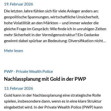
19. Februar 2026
Die letzten Jahre fühlen sich für viele Anleger anders an:
geopolitische Spannungen, wirtschaftliche Unsicherheit,
hohe Volatilität an den Märkten – und immer wieder die
gleiche Frage im Gespräch: Wie finde ich in unruhigen Zeiten
mehr Sicherheit in der Vermögensstruktur? Ein Gedanke
gewinnt dabei spürbar an Bedeutung: Diversifikation nicht
nur über Anlageklassen, sondern auch über Jurisdiktionen.
Mehr lesen
Wer Vermögen ausschließlich in einem Rechtsraum
organisiert, ist auch von dessen Rahmenbedingungen
besonders abhängig. Genau hier kann das Fürstentum
Liechtenstein eine Rolle spielen: außerhalb der EU, ohne
PWP - Private Wealth Police
Euro, mit einem eigenständigen Rechts- und Finanzplatz.
Nachlassplanung mit Gold in der PWP
Und genau an dieser Stelle setzt der 3-Zellenschutz an –…
13. Februar 2026
Gold kann in der Nachlassplanung eine strategische Rolle
spielen, insbesondere dann, wenn es in eine klare Struktur
eingebettet wird. In der Private Wealth Police (PWP) kann