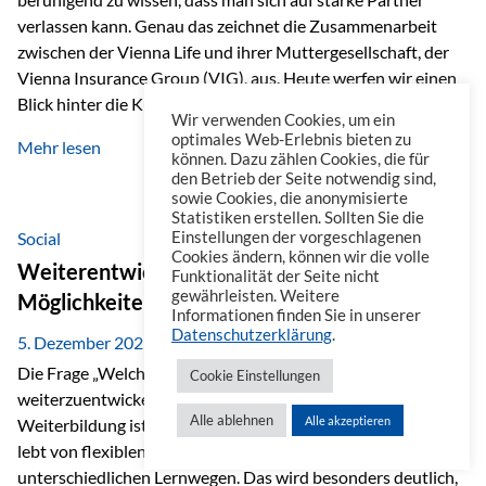
verlassen kann. Genau das zeichnet die Zusammenarbeit
zwischen der Vienna Life und ihrer Muttergesellschaft, der
Vienna Insurance Group (VIG), aus. Heute werfen wir einen
Blick hinter die Kulissen auf eine Unternehmensgruppe mit
Wir verwenden Cookies, um ein
beeindruckender Geschichte, gewachsenem Know-how und
optimales Web-Erlebnis bieten zu
Mehr lesen
einem stabilen Fundament. Ein starkes Netzwerk in ganz
können. Dazu zählen Cookies, die für
den Betrieb der Seite notwendig sind,
Europa Die Vienna Insurance Group ist die führende
sowie Cookies, die anonymisierte
Versicherungsgruppe in Zentral- und Osteuropa. Mit über
Statistiken erstellen. Sollten Sie die
50 Versicherungsgesellschaften in insgesamt 30 Ländern
Social
Einstellungen der vorgeschlagenen
Cookies ändern, können wir die volle
verbindet sie regionale Stärke mit internationaler
Weiterentwicklung im Berufsalltag: Welche
Funktionalität der Seite nicht
Kompetenz.
gewährleisten. Weitere
Möglichkeiten es gibt
Informationen finden Sie in unserer
Datenschutzerklärung
.
5. Dezember 2025
Die Frage „Welche Möglichkeiten gibt es, sich
Cookie Einstellungen
weiterzuentwickeln?“ lässt sich heute vielseitig beantworten.
Alle ablehnen
Alle akzeptieren
Weiterbildung ist längst kein starrer Prozess mehr, sondern
lebt von flexiblen Formaten, individuellen Bedürfnissen und
unterschiedlichen Lernwegen. Das wird besonders deutlich,