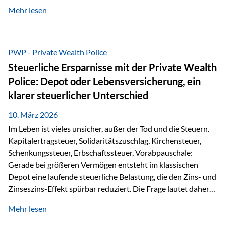
kontinuierliche Weiterbildung von vertrieblich tätigen
Mehr lesen
Personen transparent zu dokumentieren. Seit der
Umsetzung der EU-Versicherungsvertriebsrichtlinie besteht
eine gesetzliche Weiterbildungspflicht von mindestens 15
Stunden pro Jahr für vertrieblich tätige Personen in der
PWP - Private Wealth Police
Versicherungsbranche. Über die Weiterbildungsdatenbank
Steuerliche Ersparnisse mit der Private Wealth
von „gut beraten“ können absolvierte Bildungsmaßnahmen
Police: Depot oder Lebensversicherung, ein
zentral erfasst und dokumentiert werden. „gut beraten“
klarer steuerlicher Unterschied
zertifiziert Als zertifizierter Bildungsanbieter können unsere
Webinare nun für die…
10. März 2026
Im Leben ist vieles unsicher, außer der Tod und die Steuern.
Kapitalertragsteuer, Solidaritätszuschlag, Kirchensteuer,
Schenkungssteuer, Erbschaftssteuer, Vorabpauschale:
Gerade bei größeren Vermögen entsteht im klassischen
Depot eine laufende steuerliche Belastung, die den Zins- und
Zinseszins-Effekt spürbar reduziert. Die Frage lautet daher:
Wie kann Vermögen strukturiert werden, damit Steuern
Mehr lesen
nicht laufend Kapital entziehen – sondern möglichst lange im
System arbeiten? Hier setzt die Private Wealth Police an.