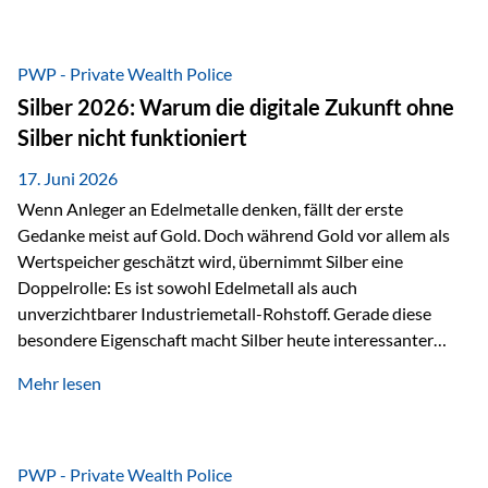
Chancen identifizieren, Risiken bewerten und Portfolios
gezielt steuern. Gerade in einem Umfeld, das von schnellen
Veränderungen geprägt ist, kann diese aktive
PWP - Private Wealth Police
Herangehensweise einen entscheidenden Mehrwert bieten.
Silber 2026: Warum die digitale Zukunft ohne
Was zeichnet aktive Fonds aus? Aktive Fonds verfolgen das
Silber nicht funktioniert
Ziel, nicht nur einen Markt abzubilden, sondern gezielt
Anlageentscheidungen zu treffen. Fondsmanager
17. Juni 2026
analysieren Unternehmen,…
Wenn Anleger an Edelmetalle denken, fällt der erste
Gedanke meist auf Gold. Doch während Gold vor allem als
Wertspeicher geschätzt wird, übernimmt Silber eine
Doppelrolle: Es ist sowohl Edelmetall als auch
unverzichtbarer Industriemetall-Rohstoff. Gerade diese
besondere Eigenschaft macht Silber heute interessanter
denn je. Denn die Welt wird nicht nur digitaler, sondern auch
Mehr lesen
elektrischer – und genau dort spielt Silber eine
entscheidende Rolle. Silber – das Metall der modernen
Wirtschaft Silber verfügt über die höchste elektrische
Leitfähigkeit aller Metalle. Diese Eigenschaft macht es für
PWP - Private Wealth Police