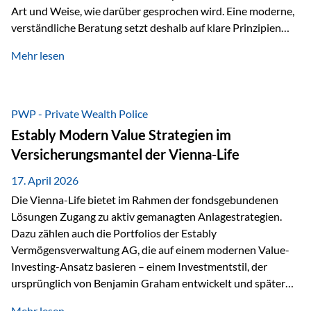
Art und Weise, wie darüber gesprochen wird. Eine moderne,
verständliche Beratung setzt deshalb auf klare Prinzipien
statt auf komplizierte Prognosen. Im Mittelpunkt stehen
Mehr lesen
fünf zentrale Faktoren: eine saubere Struktur, breite
Risikostreuung, Kosteneffizienz, steuerliche Optimierung
und ein wissenschaftlich fundierter Ansatz. Impulse zu
diesem Thema liefern unter anderem die praxisnahen
PWP - Private Wealth Police
Ansätze von Finanzexperte Klaus Rost, der seit vielen Jahren
Estably Modern Value Strategien im
für eine verständliche und…
Versicherungsmantel der Vienna-Life
17. April 2026
Die Vienna-Life bietet im Rahmen der fondsgebundenen
Lösungen Zugang zu aktiv gemanagten Anlagestrategien.
Dazu zählen auch die Portfolios der Estably
Vermögensverwaltung AG, die auf einem modernen Value-
Investing-Ansatz basieren – einem Investmentstil, der
ursprünglich von Benjamin Graham entwickelt und später
durch Investoren wie Warren Buffett weiter geprägt wurde.
Mehr lesen