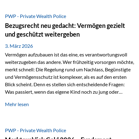
Das Problem: Laufende Besteuerung im Depot Im
Privatdepot fallen an: Abgeltungssteuer Fondsbesteuerung
PWP - Private Wealth Police
(Vorabpauschale, Teilfreistellung) Kein steuerlicher Abzug
Bezugsrecht neu gedacht: Vermögen gezielt
der Vermögensverwaltungs-Gebühren /
und geschützt weitergeben
Depotbankgebühren Jährliches Steuerreporting erforderlich
Zinsen, Dividenden und Kursgewinne werden laufend
3. März 2026
besteuert.
Vermögen aufzubauen ist das eine, es verantwortungsvoll
weiterzugeben das andere. Wer frühzeitig vorsorgen möchte,
merkt schnell: Die Regelung rund um Nachlass, Begünstigte
und Vermögensschutz ist komplexer, als es auf den ersten
Blick scheint. Denn es stellen sich entscheidende Fragen:
Was passiert, wenn das eigene Kind noch zu jung oder
unerfahren ist, um eine größere Summe sinnvoll zu
Mehr lesen
verwalten? Wie kann verhindert werden, dass Ex-Partner,
Gläubiger oder andere Dritte Zugriff auf das Vermögen
erhalten? Und wie lässt sich Vermögen klar und
unbürokratisch übertragen, ohne ausschließlich auf ein
PWP - Private Wealth Police
Testament angewiesen zu sein? Wenn klassische Lösungen