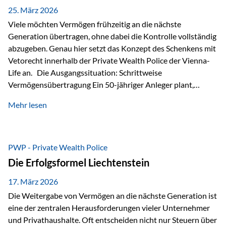
Besonders hervorzuheben ist hierbei Artikel 14 der
25. März 2026
liechtensteinischen Verfassung. Darin…
Viele möchten Vermögen frühzeitig an die nächste
Generation übertragen, ohne dabei die Kontrolle vollständig
abzugeben. Genau hier setzt das Konzept des Schenkens mit
Vetorecht innerhalb der Private Wealth Police der Vienna-
Life an. Die Ausgangssituation: Schrittweise
Vermögensübertragung Ein 50-jähriger Anleger plant,
seinem Kind Vermögen zu übertragen. Dabei soll nicht nur
Mehr lesen
der steuerliche Freibetrag optimal genutzt werden, sondern
auch sichergestellt sein, dass mit dem verschenken Geld
verantwortungsvoll umgegangen wird. Das Ziel:Eine
strukturierte, langfristige Vermögensübertragung, ohne die
PWP - Private Wealth Police
Kontrolle vollständig aus der Hand zu geben. Die Lösung:
Die Erfolgsformel Liechtenstein
Abschmelzung mit Vetorecht Die Umsetzung erfolgt über die
Private Wealth Police…
17. März 2026
Die Weitergabe von Vermögen an die nächste Generation ist
eine der zentralen Herausforderungen vieler Unternehmer
und Privathaushalte. Oft entscheiden nicht nur Steuern über