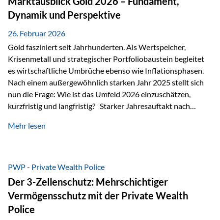
Marktausblick Gold 2026 – Fundament,
nicht ausreichen Traditionelle Nachlassregelungen stoßen
Dynamik und Perspektive
oft…
26. Februar 2026
Gold fasziniert seit Jahrhunderten. Als Wertspeicher,
Krisenmetall und strategischer Portfoliobaustein begleitet
es wirtschaftliche Umbrüche ebenso wie Inflationsphasen.
Nach einem außergewöhnlich starken Jahr 2025 stellt sich
nun die Frage: Wie ist das Umfeld 2026 einzuschätzen,
kurzfristig und langfristig? Starker Jahresauftakt nach
außergewöhnlichem Vorjahr Gold ist mit deutlicher
Mehr lesen
Dynamik in das Jahr 2026 gestartet. Zwischen dem
01.01.2026 und dem 31.01.2026 das Edelmetall: +12,8 % in
USD +11,7 % in EUR Durchschnitt über alle betrachteten
Währungen: +11,5 % Bereits 2025 war ein außergewöhnlich
PWP - Private Wealth Police
starkes Jahr: +64,4 % in USD Durchschnitt über alle
Der 3-Zellenschutz: Mehrschichtiger
Währungen: +56,6 % Langfristig zeigt sich ebenfalls ein
Vermögensschutz mit der Private Wealth
solides…
Police