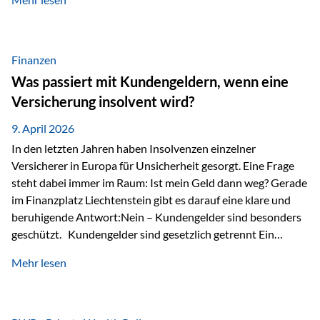
Modernes Value Investing als Grundlage Der
Investmentansatz von Estably basiert auf der
Weiterentwicklung des klassischen Value Investing. Im
Fokus stehen Unternehmen, deren Börsenkurs unter ihrem
Finanzen
inneren Wert liegt. Neben klassischen
Was passiert mit Kundengeldern, wenn eine
Bewertungskennzahlen werden auch qualitative Faktoren
Versicherung insolvent wird?
wie Geschäftsmodell, Wettbewerbsvorteile und
Managementqualität…
9. April 2026
In den letzten Jahren haben Insolvenzen einzelner
Versicherer in Europa für Unsicherheit gesorgt. Eine Frage
steht dabei immer im Raum: Ist mein Geld dann weg? Gerade
im Finanzplatz Liechtenstein gibt es darauf eine klare und
beruhigende Antwort:Nein – Kundengelder sind besonders
geschützt. Kundengelder sind gesetzlich getrennt Ein
zentraler Schutzmechanismus in Liechtenstein ist die
Mehr lesen
sogenannte Sondermasse. Das bedeutet:Die
Vermögenswerte, die zur Deckung der
Versicherungsverpflichtungen dienen, werden rechtlich vom
Vermögen der Versicherungsgesellschaft getrennt. Konkret