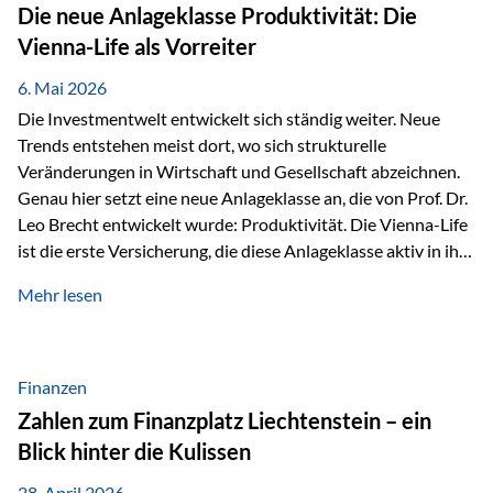
Strecke mit rund 4,8 Kilometern und 680 Höhenmetern
Die neue Anlageklasse Produktivität: Die
stellte die Teilnehmerinnen und Teilnehmer vor eine
Vienna-Life als Vorreiter
sportliche Herausforderung. Doch…
6. Mai 2026
Die Investmentwelt entwickelt sich ständig weiter. Neue
Trends entstehen meist dort, wo sich strukturelle
Veränderungen in Wirtschaft und Gesellschaft abzeichnen.
Genau hier setzt eine neue Anlageklasse an, die von Prof. Dr.
Leo Brecht entwickelt wurde: Produktivität. Die Vienna-Life
ist die erste Versicherung, die diese Anlageklasse aktiv in ihre
Lösung integriert und positioniert sich damit bewusst als
Mehr lesen
Vorreiter. Warum auf das Thema Produktivität setzen? Die
globalen Herausforderungen der Zeit, wie Inflation,
demografischer Wandel oder sinkendes
Wirtschaftswachstum, verändern die Spielregeln für
Finanzen
Investoren. Produktivität adressiert genau diese
Zahlen zum Finanzplatz Liechtenstein – ein
Herausforderungen, da wirtschaftliches Wachstum
Blick hinter die Kulissen
langfristig durch Produktivitätssteigerung entsteht, also
durch die Fähigkeit von Unternehmen, mehr…
28. April 2026