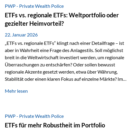
gerade dann, wenn Märkte nervös werden,…
PWP - Private Wealth Police
ETFs vs. regionale ETFs: Weltportfolio oder
gezielter Heimvorteil?
22. Januar 2026
„ETFs vs. regionale ETFs“ klingt nach einer Detailfrage – ist
aber in Wahrheit eine Frage des Anlagestils. Soll möglichst
breit in die Weltwirtschaft investiert werden, um regionale
Überraschungen zu entschärfen? Oder sollen bewusst
regionale Akzente gesetzt werden, etwa über Währung,
Stabilität oder einen klaren Fokus auf einzelne Märkte? Im
Rahmen der fondsgebundenen Lebensversicherung Private
Mehr lesen
Wealth Police der Vienna-Life lassen sich beide Ansätze
kombinieren. Der „Schutz“ im Portfolio entsteht dabei nicht
als Garantie, sondern als Zusammenspiel aus
Risikostreuung, Inflationsrobustheit und Stabilisierung. 1)
PWP - Private Wealth Police
Die Philosophiefrage: breit oder bewusst? Global investieren
ETFs für mehr Robustheit im Portfolio
bedeutet: Das Portfolio bildet die Weltmärkte möglichst