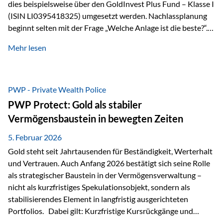
dies beispielsweise über den GoldInvest Plus Fund – Klasse I
(ISIN LI0395418325) umgesetzt werden. Nachlassplanung
beginnt selten mit der Frage „Welche Anlage ist die beste?“.
In der Praxis geht es zuerst um ganz andere Themen:Wer soll
Mehr lesen
was bekommen – wann – und in welcher Struktur?Und vor
allem: Wie lassen sich Streit, Liquiditätsengpässe oder
Notverkäufe vermeiden, wenn ein Todesfall eintritt? Gerade
bei größeren Vermögen ist das entscheidend.
PWP - Private Wealth Police
PWP Protect: Gold als stabiler
Vermögensbaustein in bewegten Zeiten
5. Februar 2026
Gold steht seit Jahrtausenden für Beständigkeit, Werterhalt
und Vertrauen. Auch Anfang 2026 bestätigt sich seine Rolle
als strategischer Baustein in der Vermögensverwaltung –
nicht als kurzfristiges Spekulationsobjekt, sondern als
stabilisierendes Element in langfristig ausgerichteten
Portfolios. Dabei gilt: Kurzfristige Kursrückgänge und
Schwankungen sind jederzeit möglich – insbesondere nach