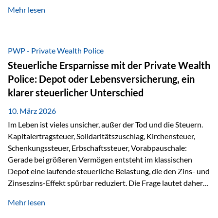
kontinuierliche Weiterbildung von vertrieblich tätigen
Mehr lesen
Personen transparent zu dokumentieren. Seit der
Umsetzung der EU-Versicherungsvertriebsrichtlinie besteht
eine gesetzliche Weiterbildungspflicht von mindestens 15
Stunden pro Jahr für vertrieblich tätige Personen in der
PWP - Private Wealth Police
Versicherungsbranche. Über die Weiterbildungsdatenbank
Steuerliche Ersparnisse mit der Private Wealth
von „gut beraten“ können absolvierte Bildungsmaßnahmen
Police: Depot oder Lebensversicherung, ein
zentral erfasst und dokumentiert werden. „gut beraten“
klarer steuerlicher Unterschied
zertifiziert Als zertifizierter Bildungsanbieter können unsere
Webinare nun für die…
10. März 2026
Im Leben ist vieles unsicher, außer der Tod und die Steuern.
Kapitalertragsteuer, Solidaritätszuschlag, Kirchensteuer,
Schenkungssteuer, Erbschaftssteuer, Vorabpauschale:
Gerade bei größeren Vermögen entsteht im klassischen
Depot eine laufende steuerliche Belastung, die den Zins- und
Zinseszins-Effekt spürbar reduziert. Die Frage lautet daher:
Wie kann Vermögen strukturiert werden, damit Steuern
Mehr lesen
nicht laufend Kapital entziehen – sondern möglichst lange im
System arbeiten? Hier setzt die Private Wealth Police an.