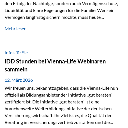
den Erfolg der Nachfolge, sondern auch Vermögensschutz,
Liquidität und klare Regelungen für die Familie. Wer sein
Vermögen langfristig sichern möchte, muss heute
international denken. Und genau hier setzt das Buch
Mehr lesen
„Erfolgsformel Liechtenstein“, herausgegeben und verfasst
von Rolf Klein, an – ein praxisnahes Nachschlagewerk, das
Vermögensnachfolge, Vermögensmanagement und
Vermögensschutz strategisch miteinander verbindet.
Infos für Sie
Warum klassische Nachfolgeplanung oft scheitert Viele
IDD Stunden bei Vienna-Life Webinaren
Vermögen werden erst im Todesfall übertragen. Das kann zu
sammeln
Problemen führen: Hohe Erbschaftsteuern Streitigkeiten
zwischen Erben Liquiditätsprobleme bei Immobilien…
12. März 2026
Wir freuen uns, bekanntzugeben, dass die Vienna-Life nun
offiziell als Bildungsanbieter der Initiative „gut beraten“
zertifiziert ist. Die Initiative „gut beraten“ ist eine
branchenweite Weiterbildungsinitiative der deutschen
Versicherungswirtschaft. Ihr Ziel ist es, die Qualität der
Beratung im Versicherungsvertrieb zu stärken und die