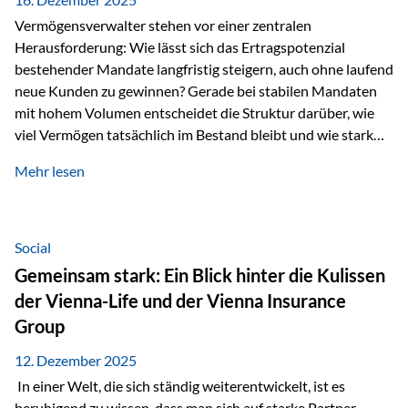
Vermögensverwalter stehen vor einer zentralen
Herausforderung: Wie lässt sich das Ertragspotenzial
bestehender Mandate langfristig steigern, auch ohne laufend
neue Kunden zu gewinnen? Gerade bei stabilen Mandaten
mit hohem Volumen entscheidet die Struktur darüber, wie
viel Vermögen tatsächlich im Bestand bleibt und wie stark
sich das Verwaltungsentgelt über die Jahre entwickelt. Ein
Mehr lesen
Beispiel verdeutlicht diese Wirkung besonders deutlich.
Wird ein Vermögen von 25 Millionen Euro über einen
Zeitraum von 20 Jahren verwaltet, ohne dass neue Kunden
hinzukommen, spielt nicht nur die Rendite eine Rolle. Auch
Social
steuerliche Effekte haben einen erheblichen Einfluss auf…
Gemeinsam stark: Ein Blick hinter die Kulissen
der Vienna-Life und der Vienna Insurance
Group
12. Dezember 2025
In einer Welt, die sich ständig weiterentwickelt, ist es
beruhigend zu wissen, dass man sich auf starke Partner