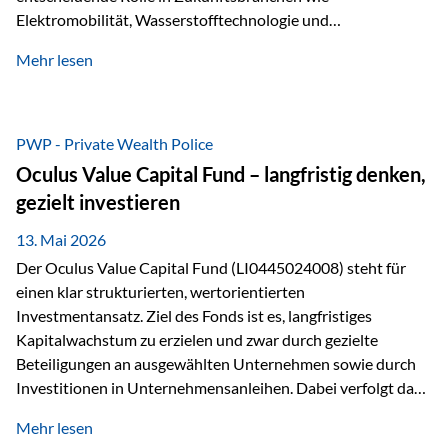
Elektromobilität, Wasserstofftechnologie und
Digitalisierung. Dadurch verbinden sie zwei wichtige
Mehr lesen
Faktoren für Investoren – begrenztes Angebot und
steigende industrielle Nachfrage. Edelmetalle als
Investment mit Zukunftspotenzial Während Gold oft als
klassischer „Sicherheitsanker“ gilt, bieten Silber, Platin und
PWP - Private Wealth Police
Palladium zusätzlich die Chance, von technologischen
Oculus Value Capital Fund – langfristig denken,
Entwicklungen zu profitieren. Die Nachfrage entsteht nicht
gezielt investieren
nur durch Anleger, sondern vor allem durch die Industrie.
Gerade in…
13. Mai 2026
Der Oculus Value Capital Fund (LI0445024008) steht für
einen klar strukturierten, wertorientierten
Investmentansatz. Ziel des Fonds ist es, langfristiges
Kapitalwachstum zu erzielen und zwar durch gezielte
Beteiligungen an ausgewählten Unternehmen sowie durch
Investitionen in Unternehmensanleihen. Dabei verfolgt das
Fondsmanagement eine klare Philosophie: Nicht kurzfristige
Mehr lesen
Marktbewegungen stehen im Fokus, sondern die