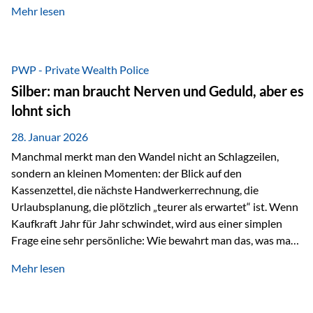
Mehr lesen
starken Anstiegen. Diese verändern jedoch nicht die
langfristige Funktion von Gold als Sachwert und
Diversifikationsinstrument. In einem Umfeld, das weiterhin
von geopolitischen Spannungen, einer stark ausgeweiteten
PWP - Private Wealth Police
Geldmenge sowie strukturellen Verschiebungen an den
Silber: man braucht Nerven und Geduld, aber es
Kapitalmärkten geprägt ist, bleibt Gold ein bewährter Anker.
lohnt sich
Nicht, weil…
28. Januar 2026
Manchmal merkt man den Wandel nicht an Schlagzeilen,
sondern an kleinen Momenten: der Blick auf den
Kassenzettel, die nächste Handwerkerrechnung, die
Urlaubsplanung, die plötzlich „teurer als erwartet“ ist. Wenn
Kaufkraft Jahr für Jahr schwindet, wird aus einer simplen
Frage eine sehr persönliche: Wie bewahrt man das, was man
sich aufgebaut hat? Genau dann wird es Zeit, sich
Mehr lesen
Sachwerten mit einer Investition in Sachwerte zu
beschäftigen; Nicht als Mode, sondern als Prinzip: Vermögen
soll nicht nur wachsen, sondern auch Substanz behalten –