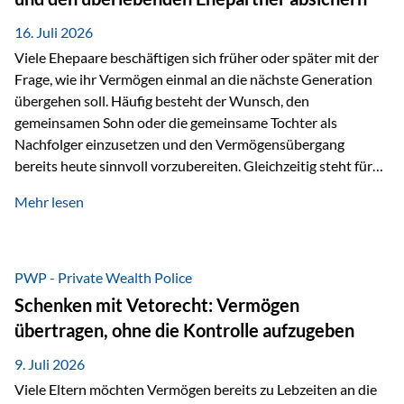
Kindern, sondern langfristig auch den Enkeln zukommen zu…
16. Juli 2026
Viele Ehepaare beschäftigen sich früher oder später mit der
Frage, wie ihr Vermögen einmal an die nächste Generation
übergehen soll. Häufig besteht der Wunsch, den
gemeinsamen Sohn oder die gemeinsame Tochter als
Nachfolger einzusetzen und den Vermögensübergang
bereits heute sinnvoll vorzubereiten. Gleichzeitig steht für
viele Ehepaare ein weiterer Aspekt im Mittelpunkt: Was
Mehr lesen
passiert, wenn einer der beiden verstirbt? Der überlebende
Ehepartner soll auch dann weiterhin finanziell unabhängig
bleiben und uneingeschränkt über das gemeinsame
Vermögen verfügen können. Genau für diese
PWP - Private Wealth Police
Ausgangssituation bietet die Private Wealth Police der
Schenken mit Vetorecht: Vermögen
Vienna-Life eine durchdachte Gestaltungsmöglichkeit. Die
übertragen, ohne die Kontrolle aufzugeben
Ausgangssituation Stellen Sie sich folgendes Beispiel vor:
Ein…
9. Juli 2026
Viele Eltern möchten Vermögen bereits zu Lebzeiten an die