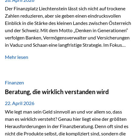
Der Finanzplatz Liechtenstein lässt sich nicht auf trockene
Zahlen reduzieren, aber sie geben einen eindrucksvollen
Einblick in die Stärke des kleinen Landes zwischen Österreich
und der Schweiz. Mit dem Motto „Denken in Generationen“
verfolgen Banken, Vermögensverwalter und Versicherungen
in Vaduz und Schaan eine langfristige Strategie. Im Fokus
stehen dabei vor allem: Qualität Stabilität internationaler
Mehr lesen
Marktzugang Liechtenstein hat sich in den letzten Jahren zu
einem wichtigen Drehpunkt für grenzüberschreitende
Finanzdienstleistungen entwickelt – und die aktuellsten
verfügbaren Kennzahlen (Stand Ende 2024, veröffentlicht
Finanzen
2025/2026)…
Beratung, die wirklich verstanden wird
22. April 2026
Wie legt man sein Geld sinnvoll an und vor allem so, dass
man es wirklich versteht? Genau hier liegt eine der größten
Herausforderungen in der Finanzberatung. Denn oft sind es
nicht die Produkte selbst, die kompliziert sind, sondern die