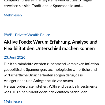
erweisen sie sich. Traditionelle Sparmodelle und
papierbasierte Anlagen, die über Jahrzehnte als
Mehr lesen
unumstößlich galten, versagen angesichts der expansiven
Geldpolitik der Zentralbanken. In diesem Umfeld stellt die
Rückbesinnung auf ein Jahrtausende altes Edelmetall keine
Nostalgie dar, sondern ist die modernste und strategisch
PWP - Private Wealth Police
klügste Antwort auf globale Instabilität. Physische Werte
Aktive Fonds: Warum Erfahrung, Analyse und
und der richtige Rechtsstandort sind heute keine bloße
Flexibilität den Unterschied machen können
Option mehr, sondern eine strategische Notwendigkeit. 1.
Der massive Aufwand hinter einem winzigen…
23. Juni 2026
Die Kapitalmärkte werden zunehmend komplexer. Inflation,
geopolitische Spannungen, technologische Umbrüche und
wirtschaftliche Unsicherheiten sorgen dafür, dass
Anlegerinnen und Anleger heute vor neuen
Herausforderungen stehen. Während passive Investments
wie ETFs einen Markt oder Index einfach nachbilden,
verfolgen aktiv gemanagte Fonds einen anderen Ansatz: Sie
Mehr lesen
setzen auf die Expertise erfahrener Fondsmanager, die