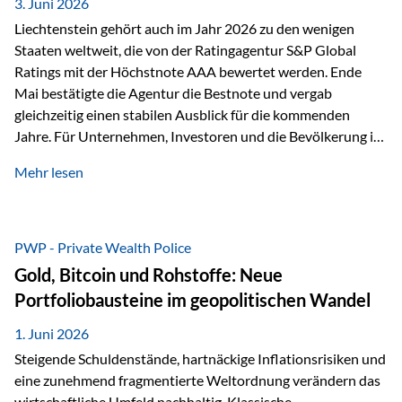
unseres Weges und unseres Anspruchs,…
3. Juni 2026
Liechtenstein gehört auch im Jahr 2026 zu den wenigen
Staaten weltweit, die von der Ratingagentur S&P Global
Ratings mit der Höchstnote AAA bewertet werden. Ende
Mai bestätigte die Agentur die Bestnote und vergab
gleichzeitig einen stabilen Ausblick für die kommenden
Jahre. Für Unternehmen, Investoren und die Bevölkerung ist
diese Einstufung ein wichtiges Signal. Sie unterstreicht die
Mehr lesen
finanzielle Stabilität des Landes sowie das Vertrauen
internationaler Märkte in den Wirtschafts- und
Finanzstandort Liechtenstein. Starker Wirtschaftsstandort
trotz Herausforderungen Die weltwirtschaftlichen
PWP - Private Wealth Police
Rahmenbedingungen bleiben anspruchsvoll. Geopolitische
Gold, Bitcoin und Rohstoffe: Neue
Unsicherheiten, eine verhaltene Investitionstätigkeit und
Portfoliobausteine im geopolitischen Wandel
eine schwächere Nachfrage in wichtigen Exportmärkten
beeinflussen auch die liechtensteinische Wirtschaft.
1. Juni 2026
Dennoch sieht…
Steigende Schuldenstände, hartnäckige Inflationsrisiken und
eine zunehmend fragmentierte Weltordnung verändern das
wirtschaftliche Umfeld nachhaltig. Klassische