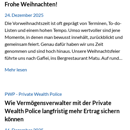
Erlebnissen konnten wir…
Frohe Weihnachten!
24. Dezember 2025
Die Vorweihnachtszeit ist oft geprägt von Terminen, To-do-
Listen und einem hohen Tempo. Umso wertvoller sind jene
Momente, in denen man bewusst innehält, zurückblickt und
gemeinsam feiert. Genau dafür haben wir uns Zeit
genommen und sind hoch hinaus. Unsere Weihnachtsfeier
führte uns nach Gaflei, ins Bergrestaurant Matu. Auf rund
1.500 Metern über dem Rheintal erwartete uns nicht nur ein
Mehr lesen
beeindruckendes Panorama, sondern auch etwas, das im
Alltag oft zu kurz kommt: Ruhe, Klarheit und echter
Weitblick, im wahrsten Sinne des Wortes. Inmitten
verschneiter Landschaft, bei feinem Essen, guter Musik und
PWP - Private Wealth Police
einer entspannten…
Wie Vermögensverwalter mit der Private
Wealth Police langfristig mehr Ertrag sichern
können
16. Dezember 2025