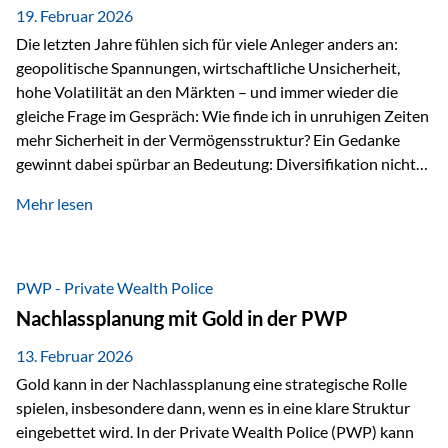
19. Februar 2026
Die letzten Jahre fühlen sich für viele Anleger anders an:
geopolitische Spannungen, wirtschaftliche Unsicherheit,
hohe Volatilität an den Märkten – und immer wieder die
gleiche Frage im Gespräch: Wie finde ich in unruhigen Zeiten
mehr Sicherheit in der Vermögensstruktur? Ein Gedanke
gewinnt dabei spürbar an Bedeutung: Diversifikation nicht
nur über Anlageklassen, sondern auch über Jurisdiktionen.
Mehr lesen
Wer Vermögen ausschließlich in einem Rechtsraum
organisiert, ist auch von dessen Rahmenbedingungen
besonders abhängig. Genau hier kann das Fürstentum
Liechtenstein eine Rolle spielen: außerhalb der EU, ohne
PWP - Private Wealth Police
Euro, mit einem eigenständigen Rechts- und Finanzplatz.
Nachlassplanung mit Gold in der PWP
Und genau an dieser Stelle setzt der 3-Zellenschutz an –…
13. Februar 2026
Gold kann in der Nachlassplanung eine strategische Rolle
spielen, insbesondere dann, wenn es in eine klare Struktur
eingebettet wird. In der Private Wealth Police (PWP) kann