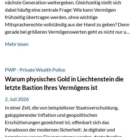
nächste Generation weitergeben. Gleichzeitig stellt sich
dabei häufig eine zentrale Frage: Wie kann Vermögen
frühzeitig übertragen werden, ohne wichtige
Mitspracherechte vollständig aus der Hand zu geben? Denn
gerade bei größeren Vermögenswerten geht es nicht nur um
die Frage der Übertragung. Es geht auch darum,
Mehr lesen
sicherzustellen, dass das Vermögen langfristig erhalten
bleibt und entsprechend der ursprünglichen Planung
verwendet wird. Ein Beispiel aus der Praxis Stellen Sie sich
folgende Situation vor: Ein Vater schenkt seiner Tochter
PWP - Private Wealth Police
einen Teil seines Vermögens. Einige Jahre später möchte die
Warum physisches Gold in Liechtenstein die
Tochter das Geld kurzfristig verwenden, um…
letzte Bastion Ihres Vermögens ist
2. Juli 2026
In einer Zeit, die von beispielloser Staatsverschuldung,
galoppierender Inflation und geopolitischen
Erschütterungen gezeichnet ist, offenbart sich das
Paradoxon der modernen Sicherheit: Je digitaler und
komplexer unsere Finanzsysteme werden, desto fragiler