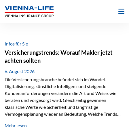
Zum
Inhalt
springen
Infos für Sie
Versicherungstrends: Worauf Makler jetzt
achten sollten
6. August 2026
Die Versicherungsbranche befindet sich im Wandel.
Digitalisierung, künstliche Intelligenz und steigende
Kundenanforderungen verändern die Art und Weise, wie
beraten und vorgesorgt wird. Gleichzeitig gewinnen
klassische Werte wie Sicherheit und langfristige
Vermögensplanung wieder an Bedeutung. Welche Trends
sollten Versicherungsmakler deshalb aktuell besonders im
Mehr lesen
Blick behalten? Digitalisierung und KI verändern die