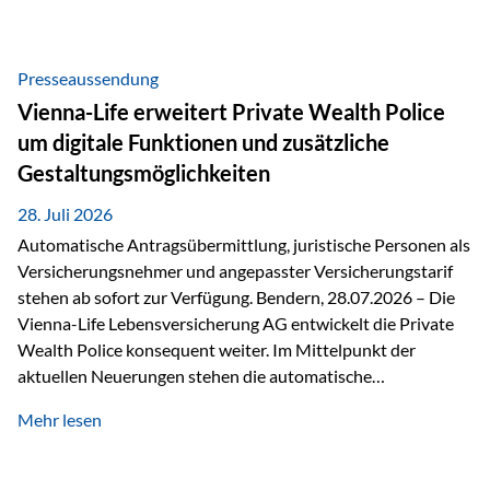
Beratung Digitale Prozesse und künstliche Intelligenz sind
längst Teil des Versicherungsalltags. Sie erleichtern
administrative Aufgaben, beschleunigen Abläufe und
Presseaussendung
schaffen mehr Zeit für das Wesentliche: die persönliche
Vienna-Life erweitert Private Wealth Police
Beratung. Gerade deshalb wird die individuelle Betreuung
um digitale Funktionen und zusätzliche
zum entscheidenden Erfolgsfaktor. Technologie kann
Gestaltungsmöglichkeiten
unterstützen, Vertrauen entsteht jedoch weiterhin im
persönlichen Gespräch. Bei der Vienna-Life reagieren…
28. Juli 2026
Automatische Antragsübermittlung, juristische Personen als
Versicherungsnehmer und angepasster Versicherungstarif
stehen ab sofort zur Verfügung. Bendern, 28.07.2026 – Die
Vienna-Life Lebensversicherung AG entwickelt die Private
Wealth Police konsequent weiter. Im Mittelpunkt der
aktuellen Neuerungen stehen die automatische
Antragsübermittlung, die Möglichkeit, juristische Personen
Mehr lesen
als Versicherungsnehmer einzusetzen, sowie eine
Überarbeitung des zugrundeliegenden Versicherungstarifes.
Durch die automatische Antragsübermittlung wird die