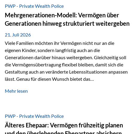
Abwicklung für Vertriebspartner deutlich effizienter
PWP - Private Wealth Police
gestaltet. Anträge werden direkt elektronisch übermittelt,
Mehrgenerationen-Modell: Vermögen über
Medienbrüche reduziert und die weitere Bearbeitung
Generationen hinweg strukturiert weitergeben
beschleunigt. Ab sofort können auch juristische Personen,
wie Kapitalgesellschaften oder Stiftungen, als
21. Juli 2026
Versicherungsnehmer eingesetzt werden. Damit erweitert
Viele Familien möchten ihr Vermögen nicht nur an die
die Vienna-Life die Einsatzmöglichkeiten der Private Wealth
eigenen Kinder, sondern langfristig auch an die
Police insbesondere für…
Generationen darüber hinaus weitergeben. Gleichzeitig soll
die Vermögensübertragung flexibel bleiben, damit sich die
Gestaltung auch an veränderte Lebenssituationen anpassen
lässt. Genau für diesen Wunsch bietet das
Mehrgenerationen-Modell der Private Wealth Police der
Mehr lesen
Vienna-Life eine interessante Lösung. Es ermöglicht,
Vermögen bereits heute generationenübergreifend zu
strukturieren und dennoch flexibel zu bleiben. Die
Ausgangssituation Stellen Sie sich folgende Familie vor: Die
PWP - Private Wealth Police
Großeltern haben über viele Jahre Vermögen aufgebaut. Ihr
Älteres Ehepaar: Vermögen frühzeitig planen
Wunsch ist es, dieses Vermögen nicht nur den eigenen
und den überlebenden Ehepartner absichern