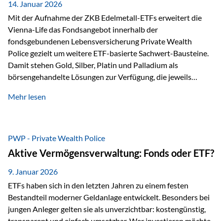
breit ab, ohne die…
14. Januar 2026
Mit der Aufnahme der ZKB Edelmetall-ETFs erweitert die
Vienna-Life das Fondsangebot innerhalb der
fondsgebundenen Lebensversicherung Private Wealth
Police gezielt um weitere ETF-basierte Sachwert-Bausteine.
Damit stehen Gold, Silber, Platin und Palladium als
börsengehandelte Lösungen zur Verfügung, die jeweils
physisch hinterlegte Edelmetalle abbilden. Der Fokus liegt
Mehr lesen
dabei nicht auf einzelnen Marktmeinungen, sondern auf
einer systematischen Portfoliologik: ETFs dienen als
transparente, effiziente Bausteine für Risikostreuung,
Inflationsrobustheit und Stabilisierung – eingebettet in eine
PWP - Private Wealth Police
liechtensteinische Versicherungsstruktur. Die
Aktive Vermögensverwaltung: Fonds oder ETF?
Sicherheitsarchitektur: Liechtenstein als Strukturprinzip Die
Private Wealth Police positioniert sich mit einer dreistufigen
9. Januar 2026
Sicherheitsarchitektur, die auf mehreren Ebenen ansetzt:
ETFs haben sich in den letzten Jahren zu einem festen
Stufe 1: Versicherer-Ebene • Versicherung mit…
Bestandteil moderner Geldanlage entwickelt. Besonders bei
jungen Anleger gelten sie als unverzichtbar: kostengünstig,
transparent und einfach umsetzbar. Wer investieren möchte,