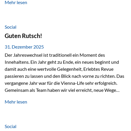
Mehr lesen
Branchentreffen für Finanz- und Versicherungsprofis im
deutschsprachigen Raum. Für uns bietet die Veranstaltung
die ideale Plattform, um aktuelle Themen rund um Vorsorge,
Vermögensstrukturierung und Nachfolgeplanung
Social
gemeinsam zu diskutieren. Persönlich für Sie vor Ort An
Guten Rutsch!
beiden Kongresstagen stehen Ihnen Maximilian
Fichtenbauer, Dirk…
31. Dezember 2025
Der Jahreswechsel ist traditionell ein Moment des
Innehaltens. Ein Jahr geht zu Ende, ein neues beginnt und
damit auch eine wertvolle Gelegenheit, Erlebtes Revue
passieren zu lassen und den Blick nach vorne zu richten. Das
vergangene Jahr war für die Vienna-Life sehr erfolgreich.
Gemeinsam als Team haben wir viel erreicht, neue Wege
beschritten und besondere Momente erlebt.
Mehr lesen
Veranstaltungen wie der Schnifisschnauf, aber auch unsere
Teamevents, vom Minigolf bis zur Weihnachtsfeier, haben
den Zusammenhalt gestärkt und gezeigt, wie wichtig ein
starkes Miteinander ist. Neben diesen gemeinsamen
Social