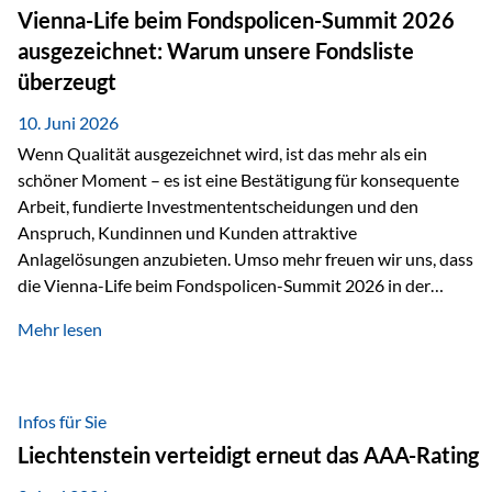
zahlreiche Zukunftstechnologien praktisch unverzichtbar.
Vienna-Life beim Fondspolicen-Summit 2026
Silber findet sich unter anderem in: Solarmodulen
ausgezeichnet: Warum unsere Fondsliste
Elektrofahrzeugen Halbleitern Smartphones und Tablets…
überzeugt
10. Juni 2026
Wenn Qualität ausgezeichnet wird, ist das mehr als ein
schöner Moment – es ist eine Bestätigung für konsequente
Arbeit, fundierte Investmententscheidungen und den
Anspruch, Kundinnen und Kunden attraktive
Anlagelösungen anzubieten. Umso mehr freuen wir uns, dass
die Vienna-Life beim Fondspolicen-Summit 2026 in der
Kategorie ETF/Passiv ausgezeichnet wurde. Grundlage
Mehr lesen
dieser Ehrung ist der renommierte Fondspolicenreport der
SAM – Smart Asset Management Service GmbH, bei dem
mehr als 20 Fondspolicen-Anbieter aus Investmentsicht
analysiert und verglichen wurden. Das Ergebnis: Die ETF-
Infos für Sie
Auswahl der Vienna-Life zählt zu den drei besten Angeboten
Liechtenstein verteidigt erneut das AAA-Rating
am Markt. Für uns ist diese Auszeichnung eine Bestätigung