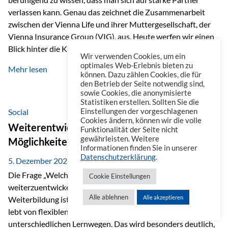
verlassen kann. Genau das zeichnet die Zusammenarbeit
zwischen der Vienna Life und ihrer Muttergesellschaft, der
Vienna Insurance Group (VIG), aus. Heute werfen wir einen
Blick hinter die Kulissen auf eine Unternehmensgruppe mit
Wir verwenden Cookies, um ein
beeindruckender Geschichte, gewachsenem Know-how und
optimales Web-Erlebnis bieten zu
Mehr lesen
einem stabilen Fundament. Ein starkes Netzwerk in ganz
können. Dazu zählen Cookies, die für
den Betrieb der Seite notwendig sind,
Europa Die Vienna Insurance Group ist die führende
sowie Cookies, die anonymisierte
Versicherungsgruppe in Zentral- und Osteuropa. Mit über
Statistiken erstellen. Sollten Sie die
50 Versicherungsgesellschaften in insgesamt 30 Ländern
Social
Einstellungen der vorgeschlagenen
Cookies ändern, können wir die volle
verbindet sie regionale Stärke mit internationaler
Weiterentwicklung im Berufsalltag: Welche
Funktionalität der Seite nicht
Kompetenz.
gewährleisten. Weitere
Möglichkeiten es gibt
Informationen finden Sie in unserer
Datenschutzerklärung
.
5. Dezember 2025
Die Frage „Welche Möglichkeiten gibt es, sich
Cookie Einstellungen
weiterzuentwickeln?“ lässt sich heute vielseitig beantworten.
Alle ablehnen
Alle akzeptieren
Weiterbildung ist längst kein starrer Prozess mehr, sondern
lebt von flexiblen Formaten, individuellen Bedürfnissen und
unterschiedlichen Lernwegen. Das wird besonders deutlich,