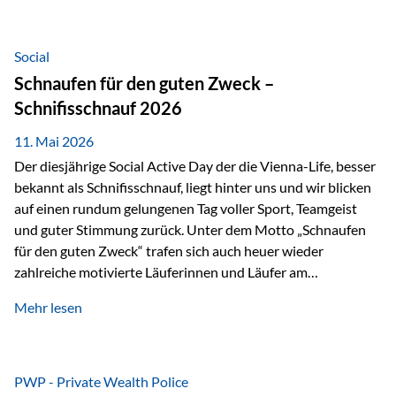
tatsächliche wirtschaftliche Entwicklung von Unternehmen
über viele Jahre hinweg. Als Teil der Produktauswahl
innerhalb der Private Wealth Police der Vienna-Life steht
Social
der Oculus Value Capital Fund für einen langfristig
Schnaufen für den guten Zweck –
orientierten Value-Investing-Ansatz mit Fokus auf
Schnifisschnauf 2026
fundamentale Unternehmensanalyse und nachhaltige
Wertentwicklung. Der Investmentansatz: Value Investing
11. Mai 2026
mit Weitblick Im Zentrum steht ein…
Der diesjährige Social Active Day der die Vienna-Life, besser
bekannt als Schnifisschnauf, liegt hinter uns und wir blicken
auf einen rundum gelungenen Tag voller Sport, Teamgeist
und guter Stimmung zurück. Unter dem Motto „Schnaufen
für den guten Zweck“ trafen sich auch heuer wieder
zahlreiche motivierte Läuferinnen und Läufer am
Dünserberg in Schnifis, um gemeinsam sportliche
Mehr lesen
Höchstleistungen für einen guten Zweck zu erbringen. Mit
grosser Freude dürfen wir verkünden, dass dabei
beeindruckende 14.000 Euro zugunsten des Schulheims
Mäder gesammelt werden konnten. Die anspruchsvolle
PWP - Private Wealth Police