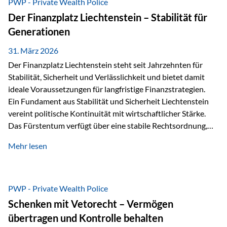
PWP - Private Wealth Police
heißt das:Diese Gelder gehören im Konkursfall nicht zur
Der Finanzplatz Liechtenstein – Stabilität für
allgemeinen Konkursmasse, sondern werden ausschließlich
Generationen
zur Erfüllung…
31. März 2026
Der Finanzplatz Liechtenstein steht seit Jahrzehnten für
Stabilität, Sicherheit und Verlässlichkeit und bietet damit
ideale Voraussetzungen für langfristige Finanzstrategien.
Ein Fundament aus Stabilität und Sicherheit Liechtenstein
vereint politische Kontinuität mit wirtschaftlicher Stärke.
Das Fürstentum verfügt über eine stabile Rechtsordnung,
die auf einer parlamentarischen Demokratie mit
Mehr lesen
monarchischen Elementen basiert. Diese Struktur schafft
nicht nur politische Stabilität, sondern auch eine
außergewöhnlich hohe Planungssicherheit für Investoren
und Unternehmen. Ein wesentliches Merkmal ist die
PWP - Private Wealth Police
Staatsfinanzierung: Liechtenstein weist keine
Schenken mit Vetorecht – Vermögen
Staatsschulden auf, und der Schutz der wirtschaftlichen
übertragen und Kontrolle behalten
Interessen der Bevölkerung ist in der Verfassung verankert.