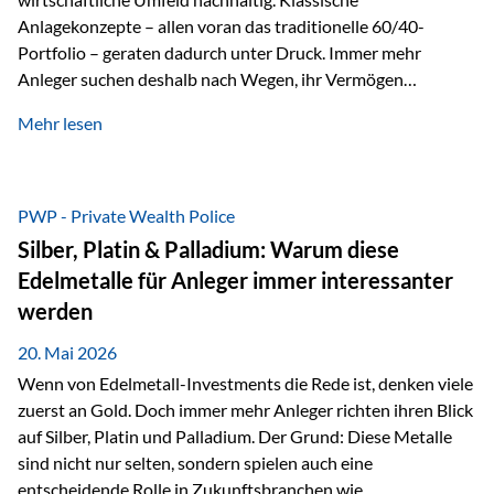
Anlagekonzepte – allen voran das traditionelle 60/40-
Portfolio – geraten dadurch unter Druck. Immer mehr
Anleger suchen deshalb nach Wegen, ihr Vermögen
langfristig gegen Kaufkraftverlust und geopolitische
Mehr lesen
Unsicherheit abzusichern. Genau hier rücken reale und
nicht-inflationierbare Werte wie Gold, Rohstoffe und
digitale Assets wieder in den Fokus. Gold gewinnt seine
monetäre Rolle zurück Gold erlebt derzeit eine
PWP - Private Wealth Police
bemerkenswerte Renaissance als monetärer Wertspeicher.
Silber, Platin & Palladium: Warum diese
Treiber sind Rekordkäufe der Zentralbanken, geopolitische
Edelmetalle für Anleger immer interessanter
Spannungen und ein schleichender Vertrauensverlust in
werden
ungedeckte Papierwährungen. Wie groß dieser
Vertrauensverlust ausfällt, zeigt ein nüchterner
20. Mai 2026
Langfristvergleich: Seit…
Wenn von Edelmetall-Investments die Rede ist, denken viele
zuerst an Gold. Doch immer mehr Anleger richten ihren Blick
auf Silber, Platin und Palladium. Der Grund: Diese Metalle
sind nicht nur selten, sondern spielen auch eine
entscheidende Rolle in Zukunftsbranchen wie