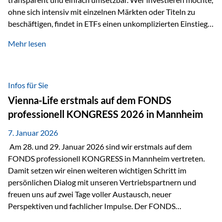
ohne sich intensiv mit einzelnen Märkten oder Titeln zu
beschäftigen, findet in ETFs einen unkomplizierten Einstieg
in den Kapitalmarkt. Aktiv gemanagte Fonds hingegen
Mehr lesen
werden häufig kritisch betrachtet. Sie gelten als teurer,
komplexer und weniger zeitgemäß. Doch greift diese
Einschätzung wirklich zu kurz? Ein differenzierter Blick zeigt:
Beide Ansätze haben ihre Berechtigung und ihre Stärken
Infos für Sie
entfalten sie oft gerade in Kombination. ETFs: Effizient, breit
Vienna-Life erstmals auf dem FONDS
gestreut und klar strukturiert…
professionell KONGRESS 2026 in Mannheim
7. Januar 2026
Am 28. und 29. Januar 2026 sind wir erstmals auf dem
FONDS professionell KONGRESS in Mannheim vertreten.
Damit setzen wir einen weiteren wichtigen Schritt im
persönlichen Dialog mit unseren Vertriebspartnern und
freuen uns auf zwei Tage voller Austausch, neuer
Perspektiven und fachlicher Impulse. Der FONDS
professionell KONGRESS zählt zu den wichtigsten